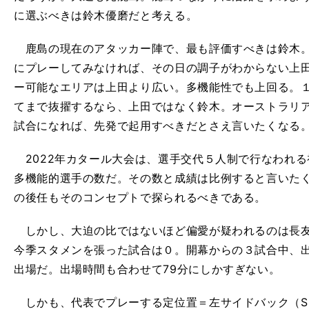
に選ぶべきは鈴木優磨だと考える。
鹿島の現在のアタッカー陣で、最も評価すべきは鈴木。
にプレーしてみなければ、その日の調子がわからない上
ー可能なエリアは上田より広い。多機能性でも上回る。
てまで抜擢するなら、上田ではなく鈴木。オーストラリ
試合になれば、先発で起用すべきだとさえ言いたくなる
2022年カタール大会は、選手交代５人制で行なわれ
多機能的選手の数だ。その数と成績は比例すると言いた
の後任もそのコンセプトで探られるべきである。
しかし、大迫の比ではないほど偏愛が疑われるのは長友
今季スタメンを張った試合は０。開幕からの３試合中、
出場だ。出場時間も合わせて79分にしかすぎない。
しかも、代表でプレーする定位置＝左サイドバック（S