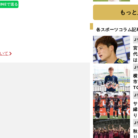
ト
LINEで送る
く
もっと
各スポーツコラム記
J
宮
ついて
代
は
が
J
日
横
た
市
T
K
J
級
サ
ャ
縁
り
開
J
見
秋
リ