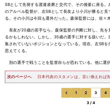
SBとして先発する渡邊凌磨と交代で、その後釜に座る。左
のアルベル監督が、左SBとして長友より小川が勝ると見
る。その小川は今回も選外だった。森保監督には、佐々
長友が20歳の若手なら、森保監督の判断に対し、先を
るかもしれない。しかし、35歳の選手に対する扱いだ。
集されていないポジションとなっている。現在、左SBを
思えてくる。
別の選手で戦うことを監督自らが恐れている。他に選択
次のページへ
日本代表のスタメンは、言い換えれば
トラリアのグラハム・アーノルド監督は、それをソラで
るだろう。日本にとって絶対に負けられない戦いであ
ず。 短期的視点に立って
1
2
3
4
のページへ
のページへ
前
3 / 4