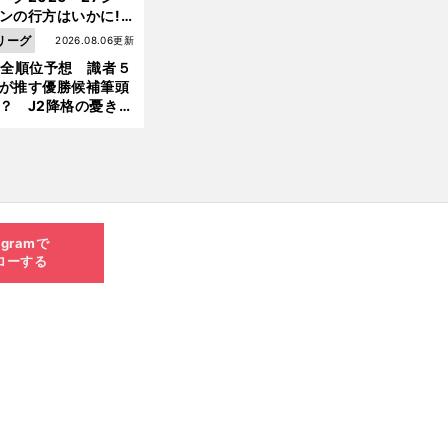
ンの行方はいかに!?
５人の識者が全順位
リーグ
2026.08.06更新
大胆予想
1全順位予想 識者５
が推す優勝候補筆頭
？ J2降格の憂き目
遭いそうな３クラブ
は？
agramで
ローする