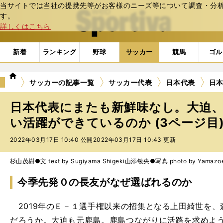
当サイトでは当社の提携先等がお客様のニーズ等について調査・分析し
web Sportiva (webスポルティーバ)
す。
詳しくはこちら
新着
ランキング
野球
サッカー
競馬
ゴル
we
サッカーの記事一覧
サッカー代表
日本代表
日
b
ス
日本代表にまたも新鮮味なし。大迫
ポ
ル
い活躍ができているのか (3ページ目
テ
2022年03月17日 10:40 公開
2022年03月17日 10:43 更新
ィ
ー
バ
杉山茂樹●文 text by Sugiyama Shigeki
山添敏央●写真 photo by Yamazoe
今季先発０の長友がなぜ選ばれるのか
2019年のＥ－１選手権以来の招集となる上田綺世を、
だろうか。大迫も元鹿島。鹿島つながりに活路を求めよ