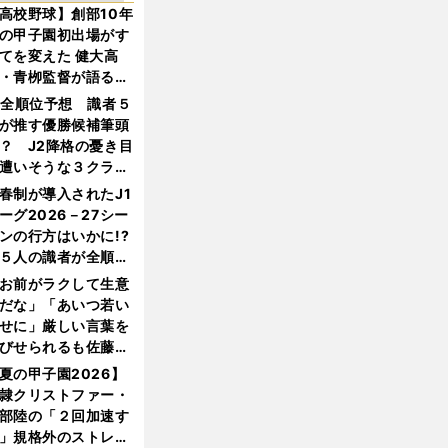
高校野球】創部10年
の甲子園初出場がす
てを変えた 健大高
・青栁監督が語る
機動破壊」はこうし
1全順位予想 識者５
生まれた
が推す優勝候補筆頭
？ J2降格の憂き目
遭いそうな３クラブ
は？
春制が導入されたJ1
ーグ2026－27シー
ンの行方はいかに!?
５人の識者が全順位
大胆予想
お前がラクして生意
だな」「あいつ若い
せに」厳しい言葉を
びせられるも佐藤慎
郎が貫いた誇りとフ
夏の甲子園2026】
ンへの思い
隷クリストファー・
部陸の「２回加速す
」規格外のストレー