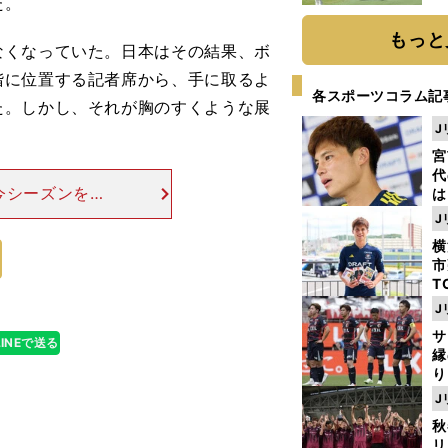
た。
「
て
もっと
くなっていた。日本はその結果、ボ
階に位置する記者席から、手に取るよ
各スポーツコラム記
た。しかし、それが胸のすくような展
J
宮
代
今シーズンを５
は
が
で、筆者は、４
J
日
トン）が、気持
横
た
市
T
K
J
級
サ
ャ
LINEで送る
縁
り
開
J
見
秋
リ