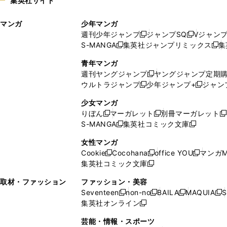
集英社サイト
ウ
い
ィ
ウ
マンガ
少年マンガ
ン
ィ
週刊少年ジャンプ
ジャンプSQ
Vジャン
ド
ン
新
新
S-MANGA
集英社ジャンプリミックス
集
ウ
ド
新
し
し
新
で
ウ
し
い
い
し
青年マンガ
開
で
い
ウ
ウ
い
週刊ヤングジャンプ
ヤングジャンプ定期
新
く
開
ウ
ィ
ィ
ウ
ウルトラジャンプ
少年ジャンプ+
ジャン
新
し
新
く
ィ
ン
ン
ィ
し
い
し
ン
ド
ド
ン
少女マンガ
い
ウ
い
ド
ウ
ウ
ド
りぼん
マーガレット
別冊マーガレット
新
新
新
ウ
ィ
ウ
ウ
で
で
ウ
S-MANGA
集英社コミック文庫
し
新
し
新
ィ
ン
ィ
で
開
開
で
い
し
い
し
ン
ド
ン
女性マンガ
開
く
く
開
ウ
い
ウ
い
ド
ウ
ド
Cookie
Cocohana
office YOU
マンガM
く
く
新
新
新
ィ
ウ
ィ
ウ
ウ
で
ウ
集英社コミック文庫
し
新
し
し
ン
ィ
ン
ィ
で
開
で
い
し
い
い
ド
ン
ド
ン
取材・ファッション
ファッション・美容
開
く
開
ウ
い
ウ
ウ
ウ
ド
ウ
ド
Seventeen
non-no
BAILA
MAQUIA
S
く
く
新
新
新
新
ィ
ウ
ィ
ィ
で
ウ
で
ウ
集英社オンライン
し
新
し
し
し
ン
ィ
ン
ン
開
で
開
で
い
し
い
い
い
ド
ン
ド
ド
芸能・情報・スポーツ
く
開
く
開
ウ
い
ウ
ウ
ウ