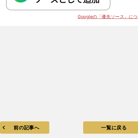
。
、
Googleの「優先ソース」に
前の記事へ
一覧に戻る