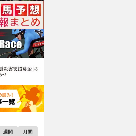
週間
月間