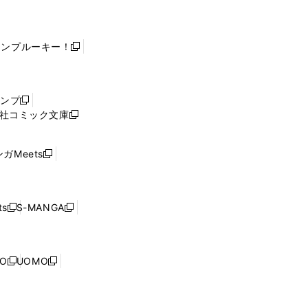
ャンプルーキー！
新
し
い
ウ
ャンプ
新
ィ
社コミック文庫
し
新
ン
い
し
ド
ウ
い
ウ
ガMeets
新
ィ
ウ
で
し
ン
ィ
開
い
ド
ン
く
ウ
ウ
ド
s
S-MANGA
新
新
ィ
で
ウ
し
し
ン
開
で
い
い
ド
く
開
ウ
ウ
ウ
NO
UOMO
く
新
新
ィ
ィ
で
し
し
ン
ン
開
い
い
ド
ド
く
ウ
ウ