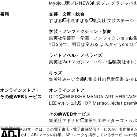
ウ
ド
ウ
ウ
Myojo
週プレNEWS
週プレ グラジャパ!
く
く
新
新
新
ィ
ウ
ィ
ィ
ィ
で
ウ
で
で
し
し
ン
ィ
ン
ン
ン
書籍
文芸・文庫・総合
開
で
開
開
い
い
ド
ン
ド
ド
ド
すばる
小説すばる
集英社 文芸ステーシ
く
開
く
く
新
新
ウ
ウ
ウ
ド
ウ
ウ
ウ
く
し
し
ィ
ィ
学芸・ノンフィクション・新書
で
ウ
で
で
で
い
い
ン
ン
集英社学芸部 - 学芸・ノンフィクション
開
で
開
開
開
新
ウ
ウ
ド
ド
1日5分で、明日は変わる よみタイ yomitai
く
開
く
く
く
し
新
ィ
ィ
ウ
ウ
く
い
ン
ン
ライトノベル・ノベライズ
で
で
ウ
ド
ド
集英社Webマガジン コバルト
集英社オレ
開
開
新
ィ
ウ
ウ
く
く
し
ン
キッズ
で
で
い
ド
集英社みらい文庫
集英社の児童図書 S-KID
開
開
新
ウ
ウ
く
く
し
ィ
オンラインストア・
オンラインストア
で
い
ン
その他WEBサービス
OTO
SHUEISHA MANGA-ART HERITAGE
開
新
ウ
ド
LEEマルシェ
SHOP Marisol
eclat prem
く
し
新
新
ィ
ウ
い
し
し
ン
その他WEBサービス
で
ウ
い
い
ド
集英社アドナビ
集英社エディターズ・ラ
開
新
ィ
ウ
ウ
ウ
く
し
ABJマークは、この電子書店・電子書籍配信サービスが、著作権者か
ン
ィ
ィ
で
い
です。ABJマークの詳細、ABJマークを掲示しているサービスの一
ド
ン
ン