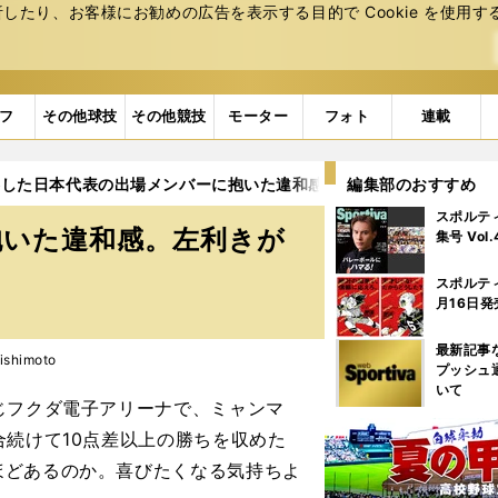
たり、お客様にお勧めの広告を表⽰する⽬的で Cookie を使⽤す
フ
その他球技
その他競技
モーター
フォト
連載
勝した日本代表の出場メンバーに抱いた違和感。左利きがゼロだった
編集部のおすすめ
スポルテ
抱いた違和感。左利きが
集号 Vol
スポルテ
月16日発
最新記事
shimoto
プッシュ
いて
じフクダ電子アリーナで、ミャンマ
合続けて10点差以上の勝ちを収めた
ほどあるのか。喜びたくなる気持ちよ