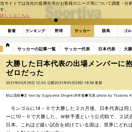
当サイトでは当社の提携先等がお客様のニーズ等について調査・分析し
web Sportiva (webスポルティーバ)
す。
詳しくはこちら
新着
ランキング
野球
サッカー
競馬
ゴル
we
サッカーの記事一覧
サッカー代表
日本代表
大
b
ス
大勝した日本代表の出場メンバーに
ポ
ル
ゼロだった
テ
2021年05月29日 12:30 公開
2021年05月29日 18:58 更新
ィ
ー
バ
杉山茂樹●文 text by Sugiyama Shigeki
岸本勉●写真 photo by Tsutomu Ki
モンゴルに14－０で大勝した２カ月後、日本代表は同
ーに10－０で大勝した。Ｗ杯予選という公式戦で、２試
日本。これほど緩い試合を続けている国は、世界にどれ