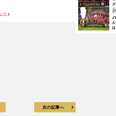
ズ
J
ついて
を
J
GK
人
は
に
と
次の記事へ