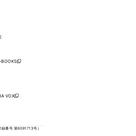
ウ
ウ
ィ
ィ
で
で
ン
ン
開
開
ド
ド
く
く
ウ
ウ
で
で
開
開
く
く
し
い
ウ
j-BOOKS
新
ィ
し
ン
い
ド
ウ
ウ
ィ
で
ン
HA VOX
開
新
ド
く
し
ウ
い
で
ウ
開
ィ
く
号 第6091713号）
ン
ド