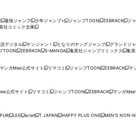
プ
最強ジャンプ
少年ジャンプ+
ジャンプTOON
ZEBRACK
ジ
新
新
新
新
新
英社コミック文庫
し
新
し
し
し
し
い
い
し
い
い
い
ウ
ウ
い
ウ
ウ
ウ
購読デジタル
ヤンジャン！
となりのヤングジャンプ
グランドジ
新
新
新
ィ
ィ
ウ
ィ
ィ
ィ
プTOON
ZEBRACK
S-MANGA
集英社ジャンプリミックス
集英
新
し
新
し
新
し
新
ン
ン
ィ
ン
ン
ン
し
い
し
い
し
い
し
ド
ド
ン
ド
ド
ド
い
ウ
い
ウ
い
ウ
い
ウ
ウ
ド
ウ
ウ
ウ
マンガMee公式サイト
リマコミ
ジャンプTOON
ZEBRACK
マン
新
新
新
新
ウ
ィ
ウ
ィ
ウ
ィ
ウ
で
で
ウ
で
で
で
し
し
し
し
し
ィ
ン
ィ
ン
ィ
ン
ィ
開
開
で
開
開
開
い
い
い
い
い
ン
ド
ン
ド
ン
ド
ン
く
く
開
く
く
く
ウ
ウ
ウ
ウ
ウ
ド
ウ
ド
ウ
ド
ウ
ド
ee公式サイト
リマコミ
ジャンプTOON
ZEBRACK
マンガMeet
く
新
新
新
新
ィ
ィ
ィ
ィ
ィ
ウ
で
ウ
で
ウ
で
ウ
し
し
し
し
ン
ン
ン
ン
ン
で
開
で
開
で
開
で
い
い
い
い
ド
ド
ド
ド
ド
開
く
開
く
開
く
開
ウ
ウ
ウ
ウ
ウ
ウ
ウ
ウ
ウ
PUR
LEE
eclat
T JAPAN
HAPPY PLUS ONE
MEN'S NON-
く
く
く
く
新
新
新
新
新
ィ
ィ
ィ
ィ
で
で
で
で
で
し
し
し
し
し
ン
ン
ン
ン
開
開
開
開
開
い
い
い
い
い
ド
ド
ド
ド
く
く
く
く
く
ウ
ウ
ウ
ウ
ウ