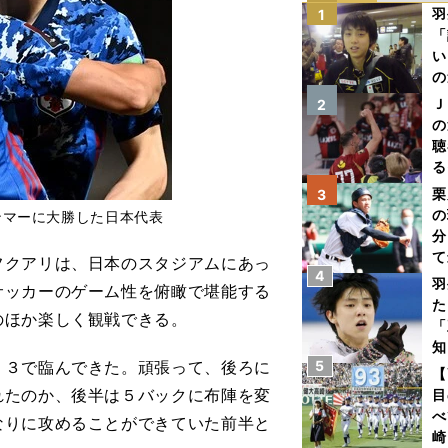
羽
1
「
い
の
Ｊ
2
の
聴
る
い
栗
3
の
ンマーに大勝した日本代表
分
て
クアリは、日本のスタジアムにあっ
4
球
羽
サッカーのゲーム性を俯瞰で堪能する
た
のほか楽しく観戦できる。
「
知
３で臨んできた。頑張って、後ろに
5
【
れたのか、後半は５バックに布陣を変
目
べ
なりに攻めることができていた前半と
崎