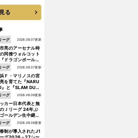
機動破壊」はこうし
生まれた
見る
事
リーグ
2026.08.07更新
市亮のアーセナル時
の同僚ウォルコット
『ドラゴンボール』
大好き ポドルスキは
リーグ
2026.08.07更新
向小次郎に憧れてい
浜Ｆ・マリノスの宮
亮を育てた『NARU
O』と『SLAM DUN
』 中京大中京の同
リーグ
2026.08.06更新
生・木原龍一は"ジ
ッカー日本代表と無
ンプ係"だった
のＪリーグ 24年ぶ
ゴールデン生中継の
幕戦でヘタな試合は
リーグ
2026.08.06更新
せられない
春制が導入されたJ1
ーグ2026－27シー