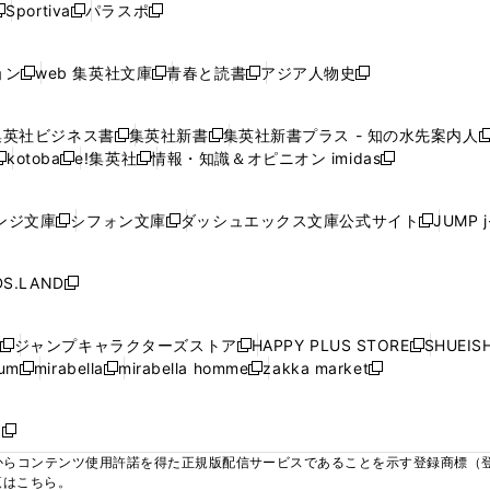
ウ
ウ
ウ
ウ
Sportiva
パラスポ
新
新
ィ
ィ
ィ
ィ
ィ
で
で
で
で
し
し
し
ン
ン
ン
ン
ン
開
開
開
開
い
い
い
ド
ド
ド
ド
ド
ョン
web 集英社文庫
青春と読書
アジア人物史
く
く
く
く
新
新
新
新
ウ
ウ
ウ
ウ
ウ
ウ
ウ
ウ
し
し
し
し
ィ
ィ
ィ
で
で
で
で
で
い
い
い
い
ン
ン
ン
集英社ビジネス書
集英社新書
集英社新書プラス - 知の水先案内人
開
開
開
開
開
新
新
新
ウ
ウ
ウ
ウ
ド
ド
ド
kotoba
e!集英社
情報・知識＆オピニオン imidas
く
く
く
く
く
新
し
新
し
新
ィ
ィ
ィ
ィ
ウ
ウ
ウ
し
し
い
し
い
し
ン
ン
ン
ン
で
で
で
い
い
ウ
い
ウ
い
ド
ド
ド
ド
ンジ文庫
シフォン文庫
ダッシュエックス文庫公式サイト
JUMP 
開
開
開
新
新
新
ウ
ウ
ィ
ウ
ィ
ウ
ウ
ウ
ウ
ウ
く
く
く
し
し
し
ィ
ィ
ン
ィ
ン
ィ
で
で
で
で
い
い
い
ン
ン
ド
ン
ド
ン
S.LAND
開
開
開
開
新
ウ
ウ
ウ
ド
ド
ウ
ド
ウ
ド
く
く
く
く
し
ィ
ィ
ィ
ウ
ウ
で
ウ
で
ウ
い
ン
ン
ン
ジャンプキャラクターズストア
HAPPY PLUS STORE
SHUEIS
で
で
開
で
開
で
新
新
新
ウ
ド
ド
ド
ium
mirabella
mirabella homme
zakka market
開
開
く
開
く
開
し
新
新
新
し
新
し
ィ
ウ
ウ
ウ
く
く
く
く
い
し
し
い
し
し
い
ン
で
で
で
ウ
い
い
ウ
い
い
ウ
ド
ボ
開
開
開
新
ィ
ウ
ウ
ィ
ウ
ウ
ィ
ウ
く
く
く
し
らコンテンツ使用許諾を得た正規版配信サービスであることを示す登録商標（登録番
ン
ィ
ィ
ン
ィ
ィ
ン
で
い
覧はこちら。
ド
ン
ン
ド
ン
ン
ド