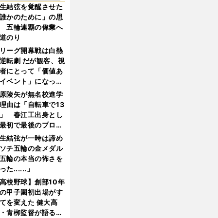
生結弦を覚醒させた
誰かのために」の思
 五輪連覇の偉業へ
道のり
リーグ開幕戦は白熱
逆転劇 だが観客、視
者にとって「価値あ
イベント」になって
たか
原陵矢が無名校進学
理由は「自転車で13
」 春江工出身とし
最初で最後のプロ野
選手となった
生結弦が一時は諦め
ソチ五輪の金メダル
五輪の本当の怖さを
った......」
高校野球】創部10年
の甲子園初出場がす
てを変えた 健大高
・青栁監督が語る