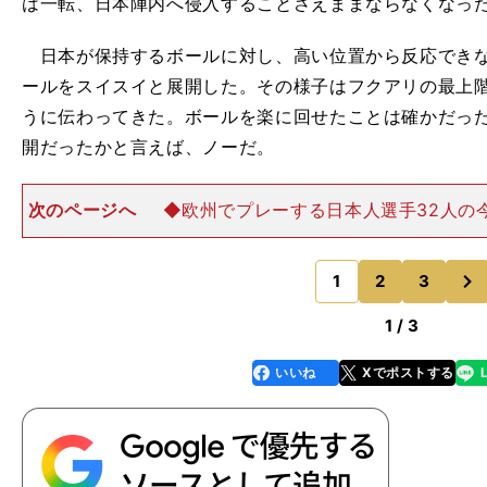
は一転、日本陣内へ侵入することさえままならなくなっ
日本が保持するボールに対し、高い位置から反応できな
ールをスイスイと展開した。その様子はフクアリの最上
うに伝わってきた。ボールを楽に回せたことは確かだっ
開だったかと言えば、ノーだ。
次のページへ
◆欧州でプレーする日本人選手32人の
段階評価で総括。最高評価は誰だ？ 前回のモンゴル戦
－２－３－１の３の左で先発した南野拓実（サウサンプ
次
ちよさそうにプレーで
1
2
3
のページへ
1 / 3
いいね
Xでポストする
line
faceboo
x
k