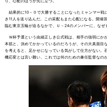
り、心配のほうが先に立つ。
結果的に10－０で大勝することになったミャンマー戦
き11人を送り込んだ。この采配もまた心配になる。開催
臨む東京五輪が迫るなかで、Ｕ－24のメンバーに、なぜ
Ｗ杯予選という由緒正しき公式戦は、相手の強弱にかか
本筋と、決めてかかっているのだろうが、その大真面目
を考えると、足かせになっている気がして仕方がない。
機応変とは言い難い、これでは何のための兼任監督なの