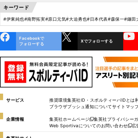
キーワード
#伊東純也
#南野拓実
#原口元気
#大迫勇也
#日本代表
#森保一
#鎌田
ebo
X
YouTube
Facebookで
Xでフォローする
ok
フォローする
サービス
推奨環境
集英社ID・スポルティーバIDとは
ブラウザプッシュ通知について
サイトマッ
企業情報
集英社ホームページ
集英社プライバシー
新
Web Sportivaについてのお問い合わせ
広
し
新
い
し