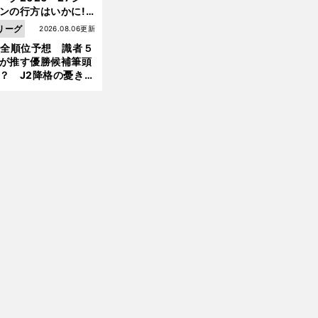
ンの行方はいかに!?
５人の識者が全順位
リーグ
2026.08.06更新
大胆予想
前
1全順位予想 識者５
へ
が推す優勝候補筆頭
？ J2降格の憂き目
遭いそうな３クラブ
は？