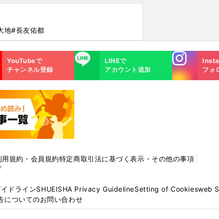
大地
#長友佑都
Instagra
LINE
YouTubeで
LINEで
Inst
m
チャンネル登録
アカウント追加
フォ
利用規約・会員規約
特定商取引法に基づく表示・その他の事項
プ
ガイドライン
SHUEISHA Privacy Guideline
Setting of Cookies
web 
告についてのお問い合わせ