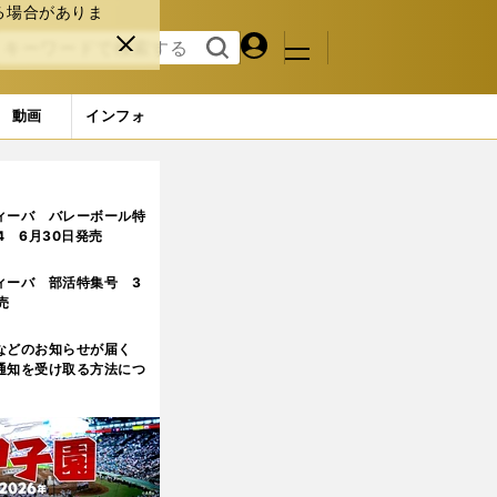
る場合がありま
マイペ
閉じ
検索
メニュ
ー
る
す
ジ
る
動画
インフォ
ィーバ バレーボール特
.4 6月30日発売
ィーバ 部活特集号 3
売
などのお知らせが届く
通知を受け取る方法につ