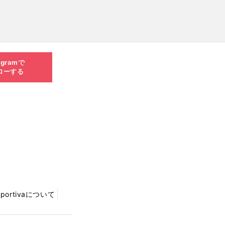
agramで
ローする
Sportivaについて