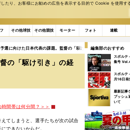
たり、お客様にお勧めの広告を表⽰する⽬的で Cookie を使⽤す
フ
その他球技
その他競技
モーター
フォト
連載
杯予選に向けた日本代表の課題。監督の「駆け引き」の経験
編集部のおすすめ
3ペ
スポルテ
監督の「駆け引き」の経
集号 Vol
スポルテ
月16日発
最新記事
プッシュ
いて
の時間帯は何分間？＞＞
えてしまうと、選手たちが次の試合
手にできないからだ。