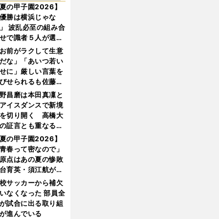
夏の甲子園2026】
優勝は横浜じゃな
」 波乱必至の組み合
せで識者５人が選ん
優勝校はここだ！
お前がラクして生意
だな」「あいつ若い
せに」厳しい言葉を
びせられるも佐藤慎
郎が貫いた誇りとフ
野昌磨は本田真凜と
ンへの思い
アイスダンスで新境
を切り開く 高橋大
の証言とも重なる課
と楽しさ
夏の甲子園2026】
青春って密なので」
原点はあの夏の惨敗
台育英・須江航が明
す"日本一1000日計
校サッカーから補欠
"のすべて
いなくなった 部員全
が試合に出る取り組
が進んでいる