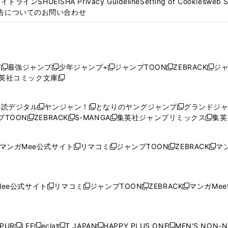
ガイドライン
SHUEISHA Privacy Guideline
Setting of Cookies
web 
告についてのお問い合わせ
プ
最強ジャンプ
少年ジャンプ+
ジャンプTOON
ZEBRACK
ジ
新
新
新
新
新
英社コミック文庫
し
新
し
し
し
し
い
い
し
い
い
い
ウ
ウ
い
ウ
ウ
ウ
購読デジタル
ヤンジャン！
となりのヤングジャンプ
グランドジ
新
新
新
ィ
ィ
ウ
ィ
ィ
ィ
プTOON
ZEBRACK
S-MANGA
集英社ジャンプリミックス
集英
新
し
新
し
新
し
新
ン
ン
ィ
ン
ン
ン
し
い
し
い
し
い
し
ド
ド
ン
ド
ド
ド
い
ウ
い
ウ
い
ウ
い
ウ
ウ
ド
ウ
ウ
ウ
マンガMee公式サイト
リマコミ
ジャンプTOON
ZEBRACK
マン
新
新
新
新
ウ
ィ
ウ
ィ
ウ
ィ
ウ
で
で
ウ
で
で
で
し
し
し
し
し
ィ
ン
ィ
ン
ィ
ン
ィ
開
開
で
開
開
開
い
い
い
い
い
ン
ド
ン
ド
ン
ド
ン
く
く
開
く
く
く
ウ
ウ
ウ
ウ
ウ
ド
ウ
ド
ウ
ド
ウ
ド
ee公式サイト
リマコミ
ジャンプTOON
ZEBRACK
マンガMeet
く
新
新
新
新
ィ
ィ
ィ
ィ
ィ
ウ
で
ウ
で
ウ
で
ウ
し
し
し
し
ン
ン
ン
ン
ン
で
開
で
開
で
開
で
い
い
い
い
ド
ド
ド
ド
ド
開
く
開
く
開
く
開
ウ
ウ
ウ
ウ
ウ
ウ
ウ
ウ
ウ
PUR
LEE
eclat
T JAPAN
HAPPY PLUS ONE
MEN'S NON-
く
く
く
く
新
新
新
新
新