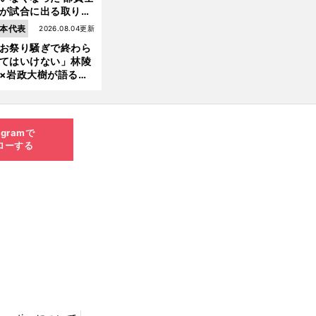
が試合に出る取り組
が進んでいる
本代表
2026.08.04更新
お祭り騒ぎで終わら
てはいけない」林陵
×岩政大樹が語る、
030年ワールドカッ
へ日本が積み上げる
きもの
agramで
ローする