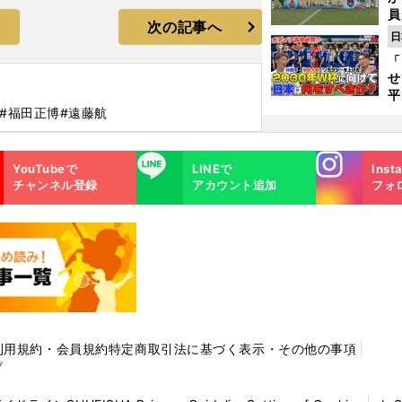
員
次の記事へ
み
日
「
せ
平
2
#福田正博
#遠藤航
プ
べ
Instagra
LINE
YouTubeで
LINEで
Inst
m
チャンネル登録
アカウント追加
フォ
利用規約・会員規約
特定商取引法に基づく表示・その他の事項
プ