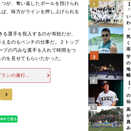
つが、奪い返したボールを預けられ
【
1
「
れば、味方がラインを押し上げられる
い
わ
だ
「
2
きる選手を投入するのが有効だが、
気
考えるのもベンチの仕事だ。２トップ
く
浴
ープの巧みな選手を入れて時間をつ
太
宇
3
ものを見せてもらいたかった。
ァ
の
地
プランの遂行を
輔
4
いるＷ杯予選も
題
【
は理解できる。
「
次
の
仙
5
か
高
画
が
LINEで送る
員
み