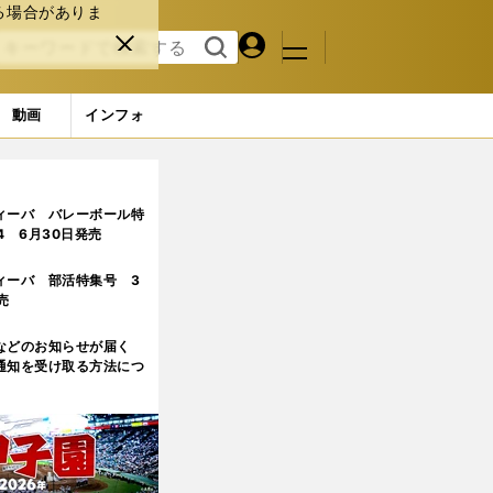
る場合がありま
マイペ
閉じ
検索
メニュ
ー
る
す
ジ
る
動画
インフォ
ージ目
ィーバ バレーボール特
.4 6月30日発売
ィーバ 部活特集号 3
売
などのお知らせが届く
通知を受け取る方法につ