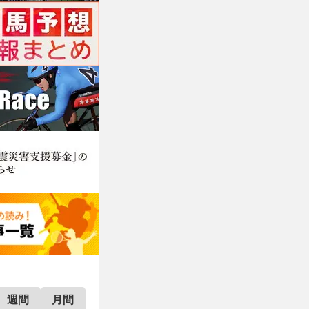
週間
月間