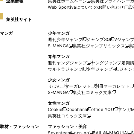
企業情報
集英社ホームページ
集英社プライバシー
新
Web Sportivaについてのお問い合わせ
広
し
新
い
し
集英社サイト
ウ
い
ィ
ウ
マンガ
少年マンガ
ン
ィ
週刊少年ジャンプ
ジャンプSQ
Vジャン
ド
ン
新
新
S-MANGA
集英社ジャンプリミックス
集
ウ
ド
新
し
し
新
で
ウ
し
い
い
し
青年マンガ
開
で
い
ウ
ウ
い
週刊ヤングジャンプ
ヤングジャンプ定期
新
く
開
ウ
ィ
ィ
ウ
ウルトラジャンプ
少年ジャンプ+
ジャン
新
し
新
く
ィ
ン
ン
ィ
し
い
し
ン
ド
ド
ン
少女マンガ
い
ウ
い
ド
ウ
ウ
ド
りぼん
マーガレット
別冊マーガレット
新
新
新
ウ
ィ
ウ
ウ
で
で
ウ
S-MANGA
集英社コミック文庫
し
新
し
新
ィ
ン
ィ
で
開
開
で
い
し
い
し
ン
ド
ン
女性マンガ
開
く
く
開
ウ
い
ウ
い
ド
ウ
ド
Cookie
Cocohana
office YOU
マンガM
く
く
新
新
新
ィ
ウ
ィ
ウ
ウ
で
ウ
集英社コミック文庫
し
新
し
し
ン
ィ
ン
ィ
で
開
で
い
し
い
い
ド
ン
ド
ン
取材・ファッション
ファッション・美容
開
く
開
ウ
い
ウ
ウ
ウ
ド
ウ
ド
Seventeen
non-no
BAILA
MAQUIA
S
く
く
新
新
新
新