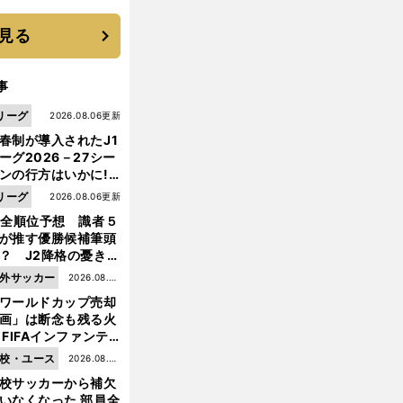
見る
事
リーグ
2026.08.06更新
春制が導入されたJ1
ーグ2026－27シー
ンの行方はいかに!?
５人の識者が全順位
リーグ
2026.08.06更新
大胆予想
1全順位予想 識者５
が推す優勝候補筆頭
？ J2降格の憂き目
遭いそうな３クラブ
外サッカー
2026.08.05
前
は？
へ
ワールドカップ売却
更新
画」は断念も残る火
 FIFAインファンテ
ーノ会長体制に何が
校・ユース
2026.08.05
きているのか
校サッカーから補欠
更新
いなくなった 部員全