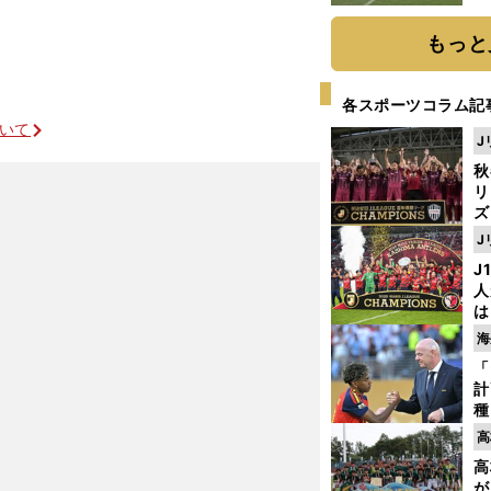
もっと
各スポーツコラム記
ついて
J
秋
リ
ズ
J
を
J
人
は
に
海
と
「
計
種
ィ
高
起
高
が