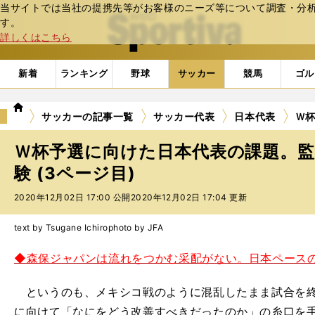
当サイトでは当社の提携先等がお客様のニーズ等について調査・分析し
web Sportiva (webスポルティーバ)
す。
詳しくはこちら
新着
ランキング
野球
サッカー
競馬
ゴル
we
サッカーの記事一覧
サッカー代表
日本代表
Ｗ
b
ス
Ｗ杯予選に向けた日本代表の課題。
ポ
ル
験 (3ページ目)
テ
2020年12月02日 17:00 公開
2020年12月02日 17:04 更新
ィ
ー
バ
text by Tsugane Ichiro
photo by JFA
◆森保ジャパンは流れをつかむ采配がない。日本ペース
というのも、メキシコ戦のように混乱したまま試合を終
に向けて「なにをどう改善すべきだったのか」の糸口を