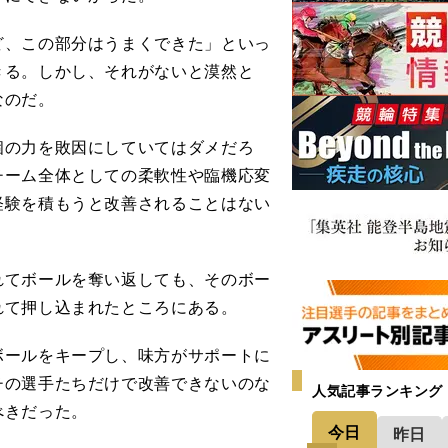
ど、この部分はうまくできた」といっ
きる。しかし、それがないと漠然と
なのだ。
の力を敗因にしていてはダメだろ
チーム全体としての柔軟性や臨機応変
経験を積もうと改善されることはない
てボールを奪い返しても、そのボー
れて押し込まれたところにある。
ールをキープし、味方がサポートに
チの選手たちだけで改善できないのな
人気記事ランキング
べきだった。
今日
昨日