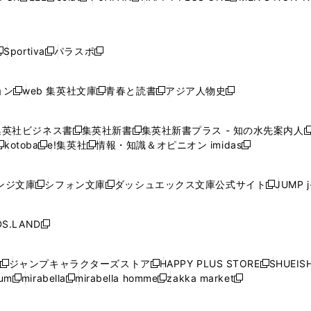
ィ
ィ
ィ
ィ
で
で
で
で
で
し
し
し
し
し
ン
ン
ン
ン
開
開
開
開
開
い
い
い
い
い
ド
ド
ド
ド
く
く
く
く
く
ウ
ウ
ウ
ウ
ウ
ウ
ウ
ウ
ウ
Sportiva
パラスポ
新
新
ィ
ィ
ィ
ィ
ィ
で
で
で
で
し
し
し
ン
ン
ン
ン
ン
開
開
開
開
い
い
い
ド
ド
ド
ド
ド
ョン
web 集英社文庫
青春と読書
アジア人物史
く
く
く
く
新
新
新
新
ウ
ウ
ウ
ウ
ウ
ウ
ウ
ウ
し
し
し
し
ィ
ィ
ィ
で
で
で
で
で
い
い
い
い
ン
ン
ン
集英社ビジネス書
集英社新書
集英社新書プラス - 知の水先案内人
開
開
開
開
開
新
新
新
ウ
ウ
ウ
ウ
ド
ド
ド
kotoba
e!集英社
情報・知識＆オピニオン imidas
く
く
く
く
く
新
し
新
し
新
ィ
ィ
ィ
ィ
ウ
ウ
ウ
し
し
い
し
い
し
ン
ン
ン
ン
で
で
で
い
い
ウ
い
ウ
い
ド
ド
ド
ド
ンジ文庫
シフォン文庫
ダッシュエックス文庫公式サイト
JUMP 
開
開
開
新
新
新
ウ
ウ
ィ
ウ
ィ
ウ
ウ
ウ
ウ
ウ
く
く
く
し
し
し
ィ
ィ
ン
ィ
ン
ィ
で
で
で
で
い
い
い
ン
ン
ド
ン
ド
ン
S.LAND
開
開
開
開
新
ウ
ウ
ウ
ド
ド
ウ
ド
ウ
ド
く
く
く
く
し
ィ
ィ
ィ
ウ
ウ
で
ウ
で
ウ
い
ン
ン
ン
ジャンプキャラクターズストア
HAPPY PLUS STORE
SHUEIS
で
で
開
で
開
で
新
新
新
ウ
ド
ド
ド
ium
mirabella
mirabella homme
zakka market
開
開
く
開
く
開
し
新
新
新
し
新
し
ィ
ウ
ウ
ウ
く
く
く
く
い
し
し
い
し
し
い
ン
で
で
で
ウ
い
い
ウ
い
い
ウ