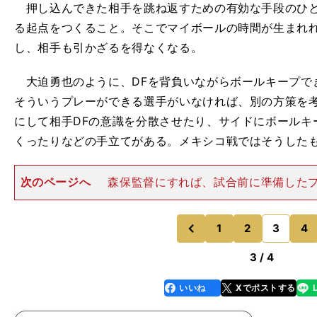
押し込んできた相手を跳ね返すための有効な手段のひと
る起点をつくること。そこでマイボールの時間が生まれ
し、相手も引かざるを得なくなる。
大迫勇也のように、DFを背負いながらボールキープで
そういうプレーができる選手がいなければ、別の方策を
にして相手DFの意識を分散させたり、サイドにボールキ
くったりなどの手立てがある。メキシコ戦ではそうした
次のページへ
森保監督にすれば、試合前に準備した
優先したのだと思う。来年は東京五輪が控え、中断して
再開になる。そこに向けて試しておくべきことがあるの
だが、徹底的に勝負にこだ
1
2
3
4
のページへ
のページへ
前
3 / 4
いいね
Xでポストする
line
faceboo
x
k