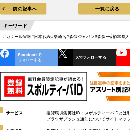
前の記事へ
一覧に戻る
キーワード
#カタールＷ杯
#日本代表
#柴崎岳
#森保ジャパン
#森保一
#橋本拳人
ebo
X
YouTube
Facebookで
Xでフォローする
ok
フォローする
サービス
推奨環境
集英社ID・スポルティーバIDとは
ブラウザプッシュ通知について
サイトマッ