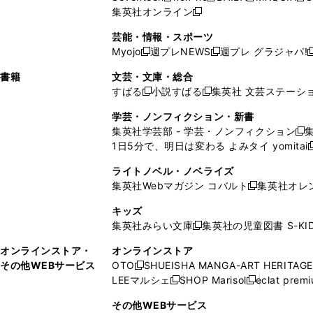
ィ
ウ
ィ
ィ
で
ウ
で
ウ
集英社オンライン
し
新
し
し
し
ン
ィ
ン
ン
開
で
開
で
い
し
い
い
い
ド
ン
ド
ド
芸能・情報・スポーツ
く
開
く
開
ウ
い
ウ
ウ
ウ
ウ
ド
ウ
ウ
Myojo
週プレNEWS
週プレ グラジャパ!
く
く
新
新
新
ィ
ウ
ィ
ィ
ィ
で
ウ
で
で
し
し
ン
ィ
ン
ン
ン
書籍
文芸・文庫・総合
開
で
開
開
い
い
ド
ン
ド
ド
ド
すばる
小説すばる
集英社 文芸ステーシ
く
開
く
く
新
新
ウ
ウ
ウ
ド
ウ
ウ
ウ
く
し
し
ィ
ィ
学芸・ノンフィクション・新書
で
ウ
で
で
で
い
い
ン
ン
集英社学芸部 - 学芸・ノンフィクション
開
で
開
開
開
新
ウ
ウ
ド
ド
1日5分で、明日は変わる よみタイ yomitai
く
開
く
く
く
し
新
ィ
ィ
ウ
ウ
く
い
ン
ン
ライトノベル・ノベライズ
で
で
ウ
ド
ド
集英社Webマガジン コバルト
集英社オレ
開
開
新
ィ
ウ
ウ
く
く
し
ン
キッズ
で
で
い
ド
集英社みらい文庫
集英社の児童図書 S-KID
開
開
新
ウ
ウ
く
く
し
ィ
オンラインストア・
オンラインストア
で
い
ン
その他WEBサービス
OTO
SHUEISHA MANGA-ART HERITAGE
開
新
ウ
ド
LEEマルシェ
SHOP Marisol
eclat prem
く
し
新
新
ィ
ウ
い
し
し
ン
その他WEBサービス
で
ウ
い
い