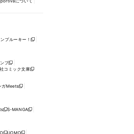
Sportivaについて
ャンプルーキー！
新
し
い
ウ
ャンプ
新
ィ
社コミック文庫
し
新
ン
い
し
ド
ウ
い
ウ
ガMeets
新
ィ
ウ
で
し
ン
ィ
開
い
ド
ン
く
ウ
ウ
ド
s
S-MANGA
新
新
ィ
で
ウ
し
し
ン
開
で
い
い
ド
く
開
ウ
ウ
ウ
NO
UOMO
く
新
新