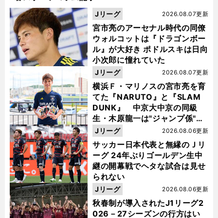
Jリーグ
2026.08.07更新
宮市亮のアーセナル時代の同僚
ウォルコットは『ドラゴンボー
ル』が大好き ポドルスキは日向
小次郎に憧れていた
Jリーグ
2026.08.07更新
横浜Ｆ・マリノスの宮市亮を育
てた『NARUTO』と『SLAM
DUNK』 中京大中京の同級
生・木原龍一は"ジャンプ係"だ
った
Jリーグ
2026.08.06更新
サッカー日本代表と無縁のＪリ
ーグ 24年ぶりゴールデン生中
継の開幕戦でヘタな試合は見せ
られない
Jリーグ
2026.08.06更新
秋春制が導入されたJ1リーグ2
026－27シーズンの行方はい