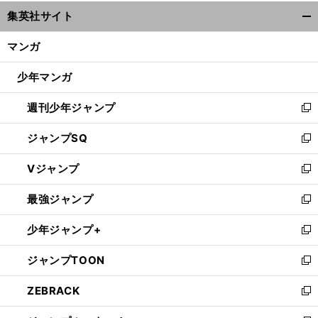
ウ
集英社サイト
ィ
開
ン
く/
マンガ
ド
閉
ウ
じ
少年マンガ
で
る
開
週刊少年ジャンプ
く
新
し
ジャンプSQ
い
新
ウ
し
Vジャンプ
ィ
い
新
ン
ウ
し
最強ジャンプ
ド
ィ
い
新
ウ
ン
ウ
し
少年ジャンプ+
で
ド
ィ
い
新
開
ウ
ン
ウ
し
ジャンプTOON
く
で
ド
ィ
い
新
開
ウ
ン
ウ
し
ZEBRACK
く
で
ド
ィ
い
新
開
ウ
ン
ウ
し