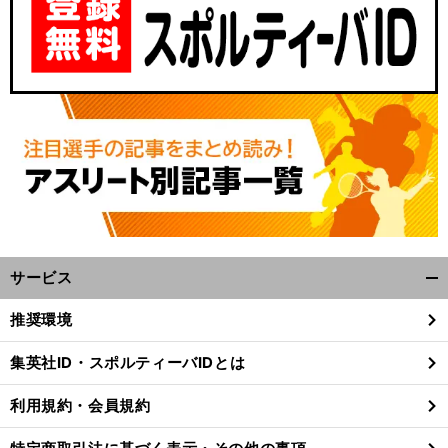
サービス
開
く/
推奨環境
閉
じ
集英社ID・スポルティーバIDとは
る
利用規約・会員規約