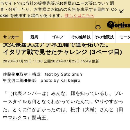
当サイトでは当社の提携先等がお客様のニーズ等について調
査・分析したり、お客様にお勧めの広告を表⽰する⽬的で Co
閉じ
okie を使⽤する場合があります。
詳しくはこちら
る
マイペ
web Sportiva (webスポルティーバ)
検索
メニュ
we
ー
サッカーの記事一覧
サッカー代表
日本代表
大
b
ジ
サッカー
競馬
ゴルフ
その他球技
その他競技
モー
ス
大久保嘉人はアテネ五輪で道を拓いた。
ポ
イタリア戦で見せたチャレンジ (3ページ目)
ル
テ
2020年07月22日 11:00 公開
2020年07月22日 15:49 更新
ィ
ー
佐藤俊●取材・構成 text by Sato Shun
バ
甲斐啓二郎●撮影 photo by Kai keijiro
「（代表メンバーは）みんな、顔を知っているし、プレ
ースタイルも何となくわかっていたんで、やりやすかっ
た。とくに仲がよかったのは、松井（大輔）さんと（田
中マルクス）闘莉王。