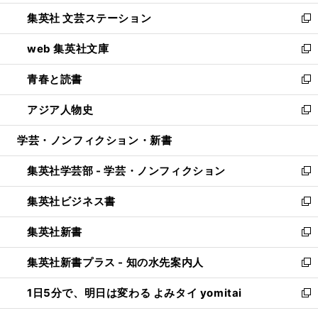
開
ウ
し
集英社 文芸ステーション
く
ィ
い
新
ン
ウ
し
web 集英社文庫
ド
ィ
い
新
ウ
ン
ウ
し
青春と読書
で
ド
ィ
い
新
開
ウ
ン
ウ
し
アジア人物史
く
で
ド
ィ
い
新
開
ウ
ン
ウ
し
学芸・ノンフィクション・新書
く
で
ド
ィ
い
開
ウ
ン
ウ
集英社学芸部 - 学芸・ノンフィクション
く
で
ド
ィ
新
開
ウ
ン
し
集英社ビジネス書
く
で
ド
い
新
開
ウ
ウ
し
集英社新書
く
で
ィ
い
新
開
ン
ウ
し
集英社新書プラス - 知の水先案内人
く
ド
ィ
い
新
ウ
ン
ウ
し
1日5分で、明日は変わる よみタイ yomitai
で
ド
ィ
い
新
開
ウ
ン
ウ
し