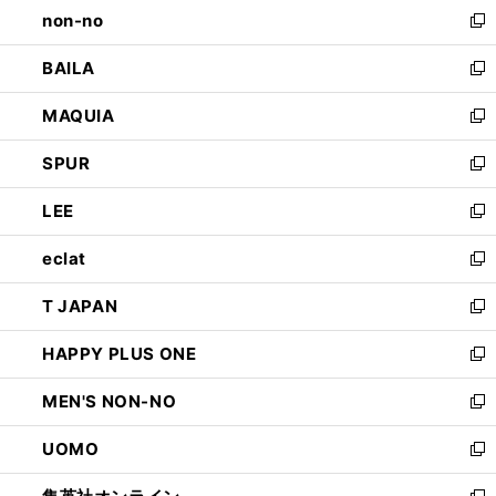
し
non-no
く
で
い
新
開
ウ
し
BAILA
く
ィ
い
新
ン
ウ
し
MAQUIA
ド
ィ
い
新
ウ
ン
ウ
し
SPUR
で
ド
ィ
い
新
開
ウ
ン
ウ
し
LEE
く
で
ド
ィ
い
新
開
ウ
ン
ウ
し
eclat
く
で
ド
ィ
い
新
開
ウ
ン
ウ
し
T JAPAN
く
で
ド
ィ
い
新
開
ウ
ン
ウ
し
HAPPY PLUS ONE
く
で
ド
ィ
い
新
開
ウ
ン
ウ
し
MEN'S NON-NO
く
で
ド
ィ
い
新
開
ウ
ン
ウ
し
UOMO
く
で
ド
ィ
い
新
開
ウ
ン
ウ
し
く