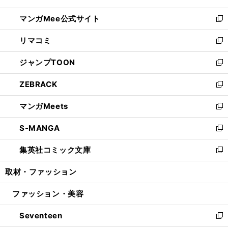
開
ン
ウ
し
マンガMee公式サイト
く
ド
ィ
い
新
ウ
ン
ウ
し
リマコミ
で
ド
ィ
い
新
開
ウ
ン
ウ
し
ジャンプTOON
く
で
ド
ィ
い
新
開
ウ
ン
ウ
し
ZEBRACK
く
で
ド
ィ
い
新
開
ウ
ン
ウ
し
マンガMeets
く
で
ド
ィ
い
新
開
ウ
ン
ウ
し
S-MANGA
く
で
ド
ィ
い
新
開
ウ
ン
ウ
し
集英社コミック文庫
く
で
ド
ィ
い
新
開
ウ
ン
ウ
し
取材・ファッション
く
で
ド
ィ
い
開
ウ
ン
ウ
ファッション・美容
く
で
ド
ィ
開
ウ
ン
Seventeen
く
で
ド
新
開
ウ