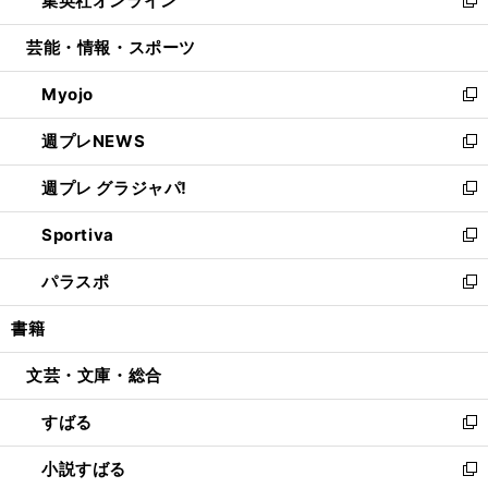
集英社オンライン
で
ド
ィ
い
新
開
ウ
ン
ウ
し
芸能・情報・スポーツ
く
で
ド
ィ
い
開
ウ
ン
ウ
Myojo
く
で
ド
ィ
新
開
ウ
ン
し
週プレNEWS
く
で
ド
い
新
開
ウ
ウ
し
週プレ グラジャパ!
く
で
ィ
い
新
開
ン
ウ
し
Sportiva
く
ド
ィ
い
新
ウ
ン
ウ
し
パラスポ
で
ド
ィ
い
新
開
ウ
ン
ウ
し
書籍
く
で
ド
ィ
い
開
ウ
ン
ウ
文芸・文庫・総合
く
で
ド
ィ
開
ウ
ン
すばる
く
で
ド
新
開
ウ
し
小説すばる
く
で
い
新