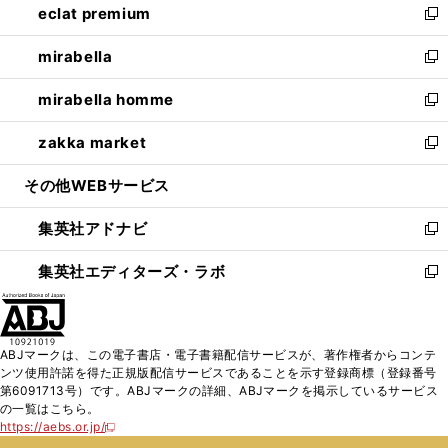
eclat premium
く
で
ド
ィ
い
新
開
ウ
ン
ウ
し
mirabella
く
で
ド
ィ
い
新
開
ウ
ン
ウ
し
mirabella homme
く
で
ド
ィ
い
新
開
ウ
ン
ウ
し
zakka market
く
で
ド
ィ
い
新
開
ウ
ン
ウ
し
その他WEBサービス
く
で
ド
ィ
い
開
ウ
ン
ウ
集英社アドナビ
く
で
ド
ィ
新
開
ウ
ン
し
集英社エディターズ・ラボ
く
で
ド
い
新
開
ウ
ウ
し
く
で
ィ
い
開
ン
ウ
ABJマークは、この電子書店・電子書籍配信サービスが、著作権者からコンテ
く
ド
ィ
ンツ使用許諾を得た正規版配信サービスであることを示す登録商標（登録番号
ウ
ン
第6091713号）です。ABJマークの詳細、ABJマークを掲示しているサービス
で
ド
の一覧はこちら。
開
ウ
https://aebs.or.jp/
新
く
で
し