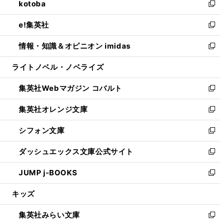
kotoba
く
で
ド
ィ
い
新
開
ウ
ン
ウ
し
e!集英社
く
で
ド
ィ
い
新
開
ウ
ン
ウ
し
情報・知識＆オピニオン imidas
く
で
ド
ィ
い
新
開
ウ
ン
ウ
し
ライトノベル・ノベライズ
く
で
ド
ィ
い
開
ウ
ン
ウ
集英社Webマガジン コバルト
く
で
ド
ィ
新
開
ウ
ン
し
集英社オレンジ文庫
く
で
ド
い
新
開
ウ
ウ
し
シフォン文庫
く
で
ィ
い
新
開
ン
ウ
し
ダッシュエックス文庫公式サイト
く
ド
ィ
い
新
ウ
ン
ウ
し
JUMP j-BOOKS
で
ド
ィ
い
新
開
ウ
ン
ウ
し
キッズ
く
で
ド
ィ
い
開
ウ
ン
ウ
集英社みらい文庫
く
で
ド
ィ
新