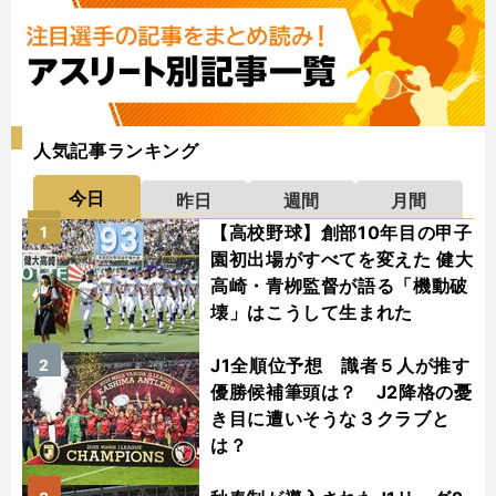
人気記事ランキング
今日
昨日
週間
月間
【高校野球】創部10年目の甲子
1
園初出場がすべてを変えた 健大
高崎・青栁監督が語る「機動破
壊」はこうして生まれた
J1全順位予想 識者５人が推す
2
優勝候補筆頭は？ J2降格の憂
き目に遭いそうな３クラブと
は？