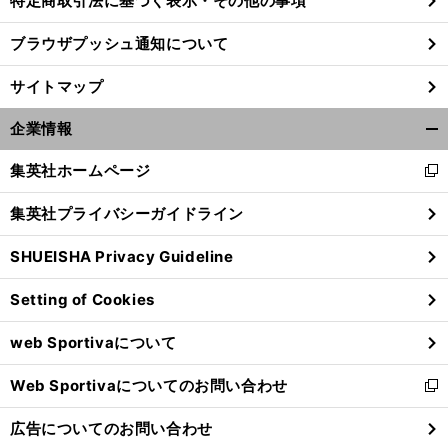
特定商取引法に基づく表示・その他の事項
ブラウザプッシュ通知について
前
へ
サイトマップ
企業情報
開
く/
集英社ホームページ
新
閉
し
じ
集英社プライバシーガイドライン
い
る
ウ
SHUEISHA Privacy Guideline
ィ
ン
Setting of Cookies
ド
ウ
web Sportivaについて
で
開
Web Sportivaについてのお問い合わせ
く
新
し
広告についてのお問い合わせ
い