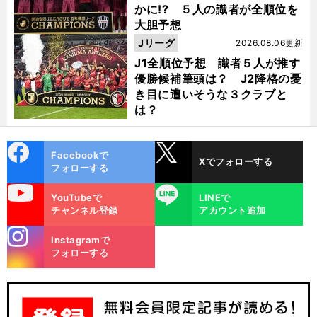
かに!? ５人の識者が全順位を
大胆予想
Jリーグ
2026.08.06更新
J1全順位予想 識者５人が推す
優勝候補筆頭は？ J2降格の憂
き目に遭いそうな３クラブと
は？
cebo
X
Facebookで
Xでフォローする
ok
フォローする
uTube
LINE
YouTubeで
LINEで
チャンネル登録
アカウント追加
stagra
Instagramで
m
フォローする