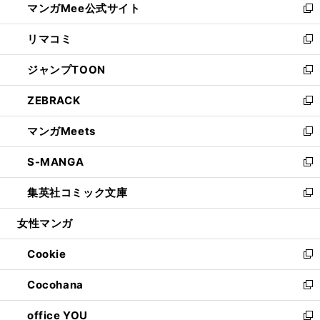
マンガMee公式サイト
く
ド
ィ
い
新
ウ
ン
ウ
し
リマコミ
で
ド
ィ
い
新
開
ウ
ン
ウ
し
ジャンプTOON
く
で
ド
ィ
い
新
開
ウ
ン
ウ
し
ZEBRACK
く
で
ド
ィ
い
新
開
ウ
ン
ウ
し
マンガMeets
く
で
ド
ィ
い
新
開
ウ
ン
ウ
し
S-MANGA
く
で
ド
ィ
い
新
開
ウ
ン
ウ
し
集英社コミック文庫
く
で
ド
ィ
い
新
開
ウ
ン
ウ
し
女性マンガ
く
で
ド
ィ
い
開
ウ
ン
ウ
Cookie
く
で
ド
ィ
新
開
ウ
ン
し
Cocohana
く
で
ド
い
新
開
ウ
ウ
し
office YOU
く
で
ィ
い
新