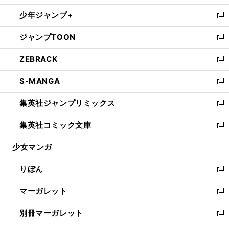
開
ウ
ン
ウ
し
少年ジャンプ+
く
で
ド
ィ
い
新
開
ウ
ン
ウ
し
ジャンプTOON
く
で
ド
ィ
い
新
開
ウ
ン
ウ
し
ZEBRACK
く
で
ド
ィ
い
新
開
ウ
ン
ウ
し
S-MANGA
く
で
ド
ィ
い
新
開
ウ
ン
ウ
し
集英社ジャンプリミックス
く
で
ド
ィ
い
新
開
ウ
ン
ウ
し
集英社コミック文庫
く
で
ド
ィ
い
新
開
ウ
ン
ウ
し
少女マンガ
く
で
ド
ィ
い
開
ウ
ン
ウ
りぼん
く
で
ド
ィ
新
開
ウ
ン
し
マーガレット
く
で
ド
い
新
開
ウ
ウ
し
別冊マーガレット
く
で
ィ
い
新
開
ン
ウ
し