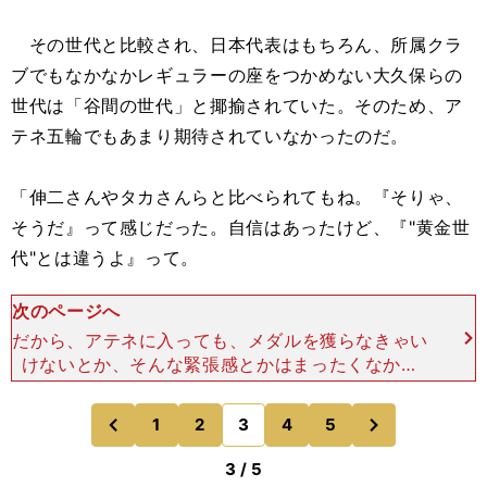
その世代と比較され、日本代表はもちろん、所属クラ
ブでもなかなかレギュラーの座をつかめない大久保らの
世代は「谷間の世代」と揶揄されていた。そのため、ア
テネ五輪でもあまり期待されていなかったのだ。
「伸二さんやタカさんらと比べられてもね。『そりゃ、
そうだ』って感じだった。自信はあったけど、『"黄金世
代"とは違うよ』って。
次のページへ
だから、アテネに入っても、メダルを獲らなきゃい
けないとか、そんな緊張感とかはまったくなかっ
た。オレらは"谷間の世代"だし、（見る側にした
ら）『どうでもええんやろ』って思っていた。 で
次
1
2
3
4
5
のページへ
のページへ
も反面、内心では『
前
3 / 5