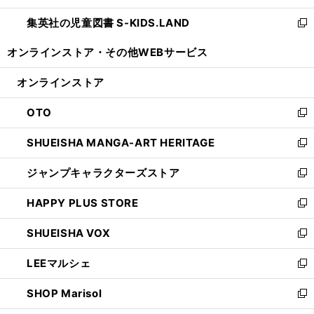
開
ウ
ン
し
集英社の児童図書 S-KIDS.LAND
く
で
ド
い
新
開
ウ
ウ
し
オンラインストア・
その他WEBサービス
く
で
ィ
い
開
ン
ウ
オンラインストア
く
ド
ィ
ウ
ン
OTO
で
ド
新
開
ウ
し
SHUEISHA MANGA-ART HERITAGE
く
で
い
新
開
ウ
し
ジャンプキャラクターズストア
く
ィ
い
新
ン
ウ
し
HAPPY PLUS STORE
ド
ィ
い
新
ウ
ン
ウ
し
SHUEISHA VOX
で
ド
ィ
い
新
開
ウ
ン
ウ
し
LEEマルシェ
く
で
ド
ィ
い
新
開
ウ
ン
ウ
し
SHOP Marisol
く
で
ド
ィ
い
新
開
ウ
ン
ウ
し