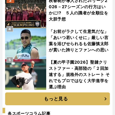
秋春制が導入されたJ1リーグ2
3
026－27シーズンの行方はい
かに!? ５人の識者が全順位を
大胆予想
4
「お前がラクして生意気だな」
「あいつ若いくせに」厳しい言
葉を浴びせられるも佐藤慎太郎
が貫いた誇りとファンへの思い
5
【夏の甲子園2026】聖隷クリ
ストファー・高部陸の「２回加
速する」規格外のストレート そ
れでもプロではなく大学進学を
選ぶ理由
もっと見る
各スポーツコラム記事