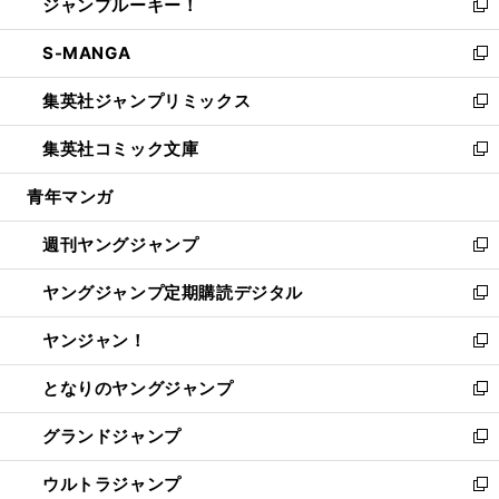
ジャンプルーキー！
く
で
ド
ィ
い
新
開
ウ
ン
ウ
し
S-MANGA
く
で
ド
ィ
い
新
開
ウ
ン
ウ
し
集英社ジャンプリミックス
く
で
ド
ィ
い
新
開
ウ
ン
ウ
し
集英社コミック文庫
く
で
ド
ィ
い
新
開
ウ
ン
ウ
し
青年マンガ
く
で
ド
ィ
い
開
ウ
ン
ウ
週刊ヤングジャンプ
く
で
ド
ィ
新
開
ウ
ン
し
ヤングジャンプ定期購読デジタル
く
で
ド
い
新
開
ウ
ウ
し
ヤンジャン！
く
で
ィ
い
新
開
ン
ウ
し
となりのヤングジャンプ
く
ド
ィ
い
新
ウ
ン
ウ
し
グランドジャンプ
で
ド
ィ
い
新
開
ウ
ン
ウ
し
ウルトラジャンプ
く
で
ド
ィ
い
新