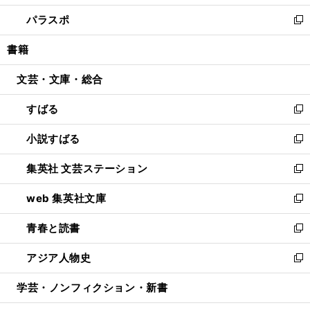
ウ
ン
ウ
し
パラスポ
で
ド
ィ
い
新
開
ウ
ン
ウ
し
書籍
く
で
ド
ィ
い
開
ウ
ン
ウ
文芸・文庫・総合
く
で
ド
ィ
開
ウ
ン
すばる
く
で
ド
新
開
ウ
し
小説すばる
く
で
い
新
開
ウ
し
集英社 文芸ステーション
く
ィ
い
新
ン
ウ
し
web 集英社文庫
ド
ィ
い
新
ウ
ン
ウ
し
青春と読書
で
ド
ィ
い
新
開
ウ
ン
ウ
し
アジア人物史
く
で
ド
ィ
い
新
開
ウ
ン
ウ
し
学芸・ノンフィクション・新書
く
で
ド
ィ
い
開
ウ
ン
ウ