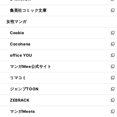
新
開
ウ
ン
ウ
し
集英社コミック文庫
く
で
ド
ィ
い
新
開
ウ
ン
ウ
し
女性マンガ
く
で
ド
ィ
い
開
ウ
ン
ウ
Cookie
く
で
ド
ィ
新
開
ウ
ン
し
Cocohana
く
で
ド
い
新
開
ウ
ウ
し
office YOU
く
で
ィ
い
新
開
ン
ウ
し
マンガMee公式サイト
く
ド
ィ
い
新
ウ
ン
ウ
し
リマコミ
で
ド
ィ
い
新
開
ウ
ン
ウ
し
ジャンプTOON
く
で
ド
ィ
い
新
開
ウ
ン
ウ
し
ZEBRACK
く
で
ド
ィ
い
新
開
ウ
ン
ウ
し
マンガMeets
く
で
ド
ィ
い
新
開