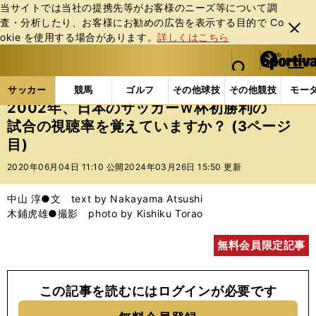
当サイトでは当社の提携先等がお客様のニーズ等について調
査・分析したり、お客様にお勧めの広告を表⽰する⽬的で Co
閉じ
okie を使⽤する場合があります。
詳しくはこちら
る
マイペ
web Sportiva (webスポルティーバ)
検索
メニュ
we
ー
サッカーの記事一覧
サッカー代表
日本代表
20
b
ジ
サッカー
競馬
ゴルフ
その他球技
その他競技
モー
ス
2002年、日本のサッカーＷ杯初勝利の
ポ
試合の視聴率を覚えていますか？ (3ページ
ル
目)
テ
ィ
2020年06月04日 11:10 公開
2024年03月26日 15:50 更新
ー
バ
中山 淳●文 text by Nakayama Atsushi
木鋪虎雄●撮影 photo by Kishiku Torao
無料会員限定記事
この記事を読むにはログインが必要です