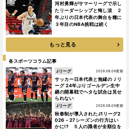
5
河村勇輝がサマーリーグで示し
たリーダーシップと悔し涙 ２
年ぶりの日本代表の舞台を糧に
３年目のNBA挑戦は続く
もっと見る
各スポーツコラム記事
Jリーグ
2026.08.06更新
サッカー日本代表と無縁のＪリ
ーグ 24年ぶりゴールデン生中
継の開幕戦でヘタな試合は見せ
られない
Jリーグ
2026.08.06更新
秋春制が導入されたJ1リーグ2
026－27シーズンの行方はい
かに!? ５人の識者が全順位を