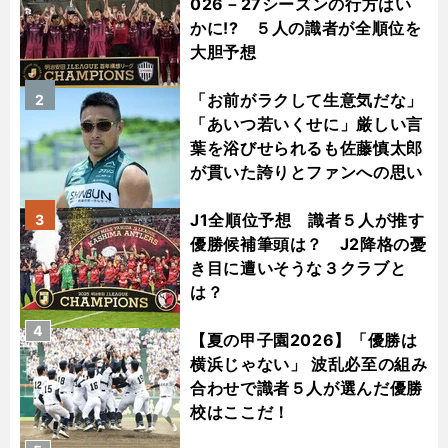
026－27シーズンの行方はい
かに!? ５人の識者が全順位を
大胆予想
「お前がラクして生意気だな」
2
「あいつ若いくせに」厳しい言
葉を浴びせられるも佐藤慎太郎
が貫いた誇りとファンへの思い
J1全順位予想 識者５人が推す
3
優勝候補筆頭は？ J2降格の憂
き目に遭いそうな３クラブと
は？
4
【夏の甲子園2026】「優勝は
横浜じゃない」 波乱必至の組み
合わせで識者５人が選んだ優勝
校はここだ！