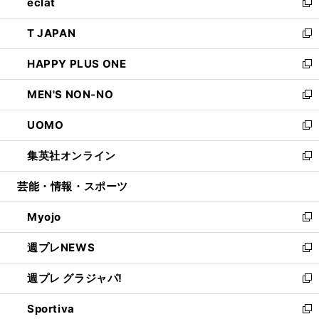
eclat
く
で
ド
ィ
い
新
開
ウ
ン
ウ
し
T JAPAN
く
で
ド
ィ
い
新
開
ウ
ン
ウ
し
HAPPY PLUS ONE
く
で
ド
ィ
い
新
開
ウ
ン
ウ
し
MEN'S NON-NO
く
で
ド
ィ
い
新
開
ウ
ン
ウ
し
UOMO
く
で
ド
ィ
い
新
開
ウ
ン
ウ
し
集英社オンライン
く
で
ド
ィ
い
新
開
ウ
ン
ウ
し
芸能・情報・スポーツ
く
で
ド
ィ
い
開
ウ
ン
ウ
Myojo
く
で
ド
ィ
新
開
ウ
ン
し
週プレNEWS
く
で
ド
い
新
開
ウ
ウ
し
週プレ グラジャパ!
く
で
ィ
い
新
開
ン
ウ
し
Sportiva
く
ド
ィ
い
新