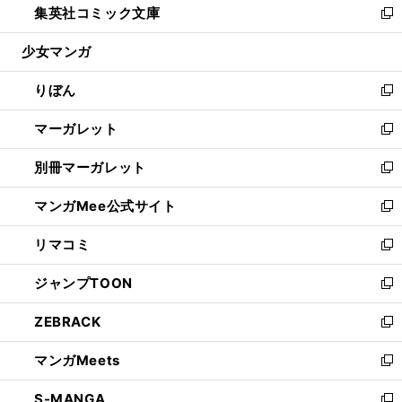
集英社コミック文庫
く
で
ド
ィ
い
新
開
ウ
ン
ウ
し
少女マンガ
く
で
ド
ィ
い
開
ウ
ン
ウ
りぼん
く
で
ド
ィ
新
開
ウ
ン
し
マーガレット
く
で
ド
い
新
開
ウ
ウ
し
別冊マーガレット
く
で
ィ
い
新
開
ン
ウ
し
マンガMee公式サイト
く
ド
ィ
い
新
ウ
ン
ウ
し
リマコミ
で
ド
ィ
い
新
開
ウ
ン
ウ
し
ジャンプTOON
く
で
ド
ィ
い
新
開
ウ
ン
ウ
し
ZEBRACK
く
で
ド
ィ
い
新
開
ウ
ン
ウ
し
マンガMeets
く
で
ド
ィ
い
新
開
ウ
ン
ウ
し
S-MANGA
く
で
ド
ィ
い