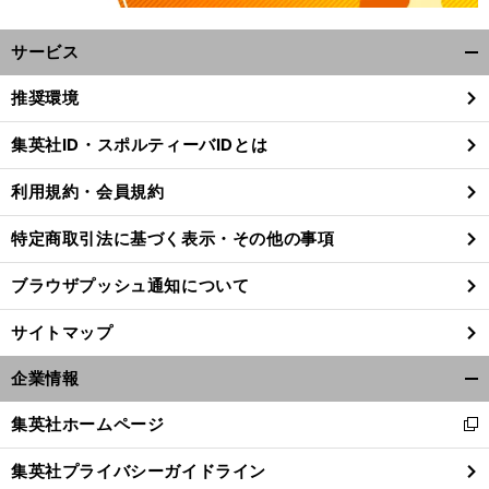
サービス
開
く/
推奨環境
閉
じ
集英社ID・スポルティーバIDとは
る
利用規約・会員規約
特定商取引法に基づく表示・その他の事項
ブラウザプッシュ通知について
サイトマップ
企業情報
開
く/
集英社ホームページ
新
閉
し
じ
集英社プライバシーガイドライン
い
る