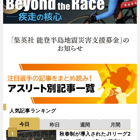
人気記事ランキング
今日
昨日
週間
月間
秋春制が導入されたJ1リーグ2
1