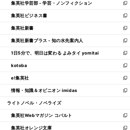
集英社学芸部 - 学芸・ノンフィクション
く
で
ド
ィ
新
開
ウ
ン
し
集英社ビジネス書
く
で
ド
い
新
開
ウ
ウ
し
集英社新書
く
で
ィ
い
新
開
ン
ウ
し
集英社新書プラス - 知の水先案内人
く
ド
ィ
い
新
ウ
ン
ウ
し
1日5分で、明日は変わる よみタイ yomitai
で
ド
ィ
い
新
開
ウ
ン
ウ
し
kotoba
く
で
ド
ィ
い
新
開
ウ
ン
ウ
し
e!集英社
く
で
ド
ィ
い
新
開
ウ
ン
ウ
し
情報・知識＆オピニオン imidas
く
で
ド
ィ
い
新
開
ウ
ン
ウ
し
ライトノベル・ノベライズ
く
で
ド
ィ
い
開
ウ
ン
ウ
集英社Webマガジン コバルト
く
で
ド
ィ
新
開
ウ
ン
し
集英社オレンジ文庫
く
で
ド
い
新