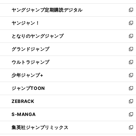
開
ウ
ン
し
ヤングジャンプ定期購読デジタル
く
で
ド
い
新
開
ウ
ウ
し
ヤンジャン！
く
で
ィ
い
新
開
ン
ウ
し
となりのヤングジャンプ
く
ド
ィ
い
新
ウ
ン
ウ
し
グランドジャンプ
で
ド
ィ
い
新
開
ウ
ン
ウ
し
ウルトラジャンプ
く
で
ド
ィ
い
新
開
ウ
ン
ウ
し
少年ジャンプ+
く
で
ド
ィ
い
新
開
ウ
ン
ウ
し
ジャンプTOON
く
で
ド
ィ
い
新
開
ウ
ン
ウ
し
ZEBRACK
く
で
ド
ィ
い
新
開
ウ
ン
ウ
し
S-MANGA
く
で
ド
ィ
い
新
開
ウ
ン
ウ
し
集英社ジャンプリミックス
く
で
ド
ィ
い
新
開
ウ
ン
ウ
し