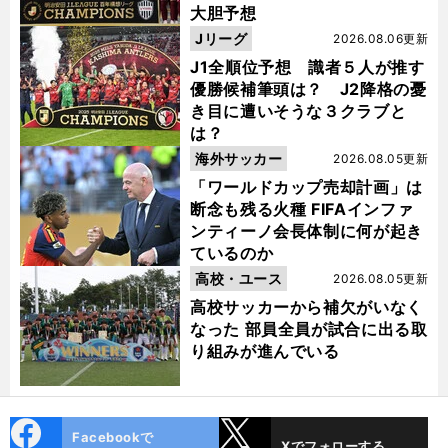
大胆予想
Jリーグ
2026.08.06更新
J1全順位予想 識者５人が推す
優勝候補筆頭は？ J2降格の憂
き目に遭いそうな３クラブと
は？
海外サッカー
2026.08.05更新
「ワールドカップ売却計画」は
断念も残る火種 FIFAインファ
ンティーノ会長体制に何が起き
ているのか
高校・ユース
2026.08.05更新
高校サッカーから補欠がいなく
なった 部員全員が試合に出る取
り組みが進んでいる
cebo
X
Facebookで
Xでフォローする