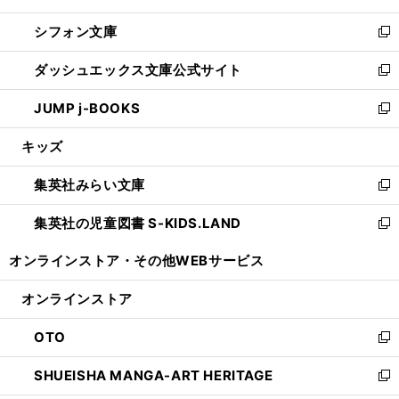
開
ウ
ウ
し
シフォン文庫
く
で
ィ
い
新
開
ン
ウ
し
ダッシュエックス文庫公式サイト
く
ド
ィ
い
新
ウ
ン
ウ
し
JUMP j-BOOKS
で
ド
ィ
い
新
開
ウ
ン
ウ
し
キッズ
く
で
ド
ィ
い
開
ウ
ン
ウ
集英社みらい文庫
く
で
ド
ィ
新
開
ウ
ン
し
集英社の児童図書 S-KIDS.LAND
く
で
ド
い
新
開
ウ
ウ
し
オンラインストア・
その他WEBサービス
く
で
ィ
い
開
ン
ウ
オンラインストア
く
ド
ィ
ウ
ン
OTO
で
ド
新
開
ウ
し
SHUEISHA MANGA-ART HERITAGE
く
で
い
新
開
ウ
し