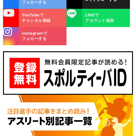
ok
フォローする
uTube
LINE
YouTubeで
LINEで
チャンネル登録
アカウント追加
stagra
Instagramで
m
フォローする