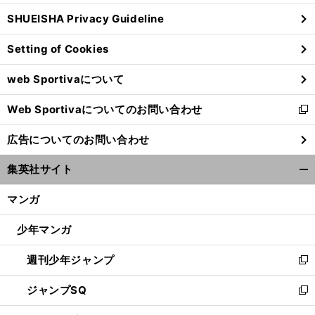
ウ
SHUEISHA Privacy Guideline
ィ
ン
Setting of Cookies
ド
ウ
web Sportivaについて
で
開
Web Sportivaについてのお問い合わせ
く
新
し
広告についてのお問い合わせ
い
ウ
集英社サイト
ィ
開
ン
く/
マンガ
ド
閉
ウ
じ
少年マンガ
で
る
開
週刊少年ジャンプ
く
新
し
ジャンプSQ
い
新
ウ
し