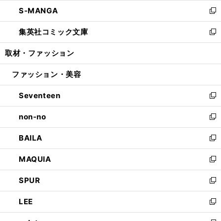
ウ
ン
ウ
し
S-MANGA
く
で
ド
ィ
い
新
開
ウ
ン
ウ
し
集英社コミック文庫
く
で
ド
ィ
い
新
開
ウ
ン
ウ
し
取材・ファッション
く
で
ド
ィ
い
開
ウ
ン
ウ
ファッション・美容
く
で
ド
ィ
開
ウ
ン
Seventeen
く
で
ド
新
開
ウ
し
non-no
く
で
い
新
開
ウ
し
BAILA
く
ィ
い
新
ン
ウ
し
MAQUIA
ド
ィ
い
新
ウ
ン
ウ
し
SPUR
で
ド
ィ
い
新
開
ウ
ン
ウ
し
LEE
く
で
ド
ィ
い
新
開
ウ
ン
ウ
し