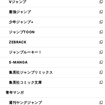
Vジャンプ
ィ
い
新
ン
ウ
し
最強ジャンプ
ド
ィ
い
新
ウ
ン
ウ
し
少年ジャンプ+
で
ド
ィ
い
新
開
ウ
ン
ウ
し
ジャンプTOON
く
で
ド
ィ
い
新
開
ウ
ン
ウ
し
ZEBRACK
く
で
ド
ィ
い
新
開
ウ
ン
ウ
し
ジャンプルーキー！
く
で
ド
ィ
い
新
開
ウ
ン
ウ
し
S-MANGA
く
で
ド
ィ
い
新
開
ウ
ン
ウ
し
集英社ジャンプリミックス
く
で
ド
ィ
い
新
開
ウ
ン
ウ
し
集英社コミック文庫
く
で
ド
ィ
い
新
開
ウ
ン
ウ
し
青年マンガ
く
で
ド
ィ
い
開
ウ
ン
ウ
週刊ヤングジャンプ
く
で
ド
ィ
新