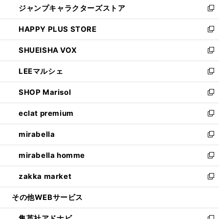
ジャンプキャラクターズストア
く
ィ
い
新
ン
ウ
し
HAPPY PLUS STORE
ド
ィ
い
新
ウ
ン
ウ
し
SHUEISHA VOX
で
ド
ィ
い
新
開
ウ
ン
ウ
し
LEEマルシェ
く
で
ド
ィ
い
新
開
ウ
ン
ウ
し
SHOP Marisol
く
で
ド
ィ
い
新
開
ウ
ン
ウ
し
eclat premium
く
で
ド
ィ
い
新
開
ウ
ン
ウ
し
mirabella
く
で
ド
ィ
い
新
開
ウ
ン
ウ
し
mirabella homme
く
で
ド
ィ
い
新
開
ウ
ン
ウ
し
zakka market
く
で
ド
ィ
い
新
開
ウ
ン
ウ
し
その他WEBサービス
く
で
ド
ィ
い
開
ウ
ン
ウ
集英社アドナビ
く
で
ド