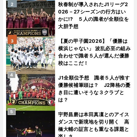
秋春制が導入されたJ1リーグ2
2
026－27シーズンの行方はい
かに!? ５人の識者が全順位を
大胆予想
【夏の甲子園2026】「優勝は
3
横浜じゃない」 波乱必至の組み
合わせで識者５人が選んだ優勝
校はここだ！
4
J1全順位予想 識者５人が推す
優勝候補筆頭は？ J2降格の憂
き目に遭いそうな３クラブと
は？
5
宇野昌磨は本田真凜とのアイス
ダンスで新境地を切り開く 高
橋大輔の証言とも重なる課題と
楽しさ