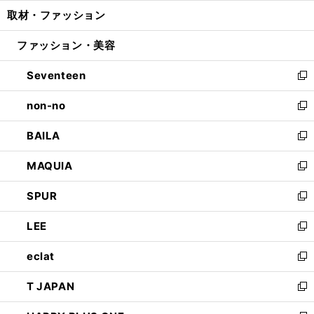
ウ
ン
ウ
し
取材・ファッション
く
で
ド
ィ
い
開
ウ
ン
ウ
ファッション・美容
く
で
ド
ィ
開
ウ
ン
Seventeen
く
で
ド
新
開
ウ
し
non-no
く
で
い
新
開
ウ
し
BAILA
く
ィ
い
新
ン
ウ
し
MAQUIA
ド
ィ
い
新
ウ
ン
ウ
し
SPUR
で
ド
ィ
い
新
開
ウ
ン
ウ
し
LEE
く
で
ド
ィ
い
新
開
ウ
ン
ウ
し
eclat
く
で
ド
ィ
い
新
開
ウ
ン
ウ
し
T JAPAN
く
で
ド
ィ
い
新
開
ウ
ン
ウ
し