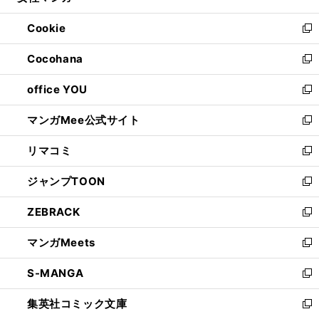
開
ウ
ン
ウ
Cookie
く
で
ド
ィ
新
開
ウ
ン
し
Cocohana
く
で
ド
い
新
開
ウ
ウ
し
office YOU
く
で
ィ
い
新
開
ン
ウ
し
マンガMee公式サイト
く
ド
ィ
い
新
ウ
ン
ウ
し
リマコミ
で
ド
ィ
い
新
開
ウ
ン
ウ
し
ジャンプTOON
く
で
ド
ィ
い
新
開
ウ
ン
ウ
し
ZEBRACK
く
で
ド
ィ
い
新
開
ウ
ン
ウ
し
マンガMeets
く
で
ド
ィ
い
新
開
ウ
ン
ウ
し
S-MANGA
く
で
ド
ィ
い
新
開
ウ
ン
ウ
し
集英社コミック文庫
く
で
ド
ィ
い
新
開