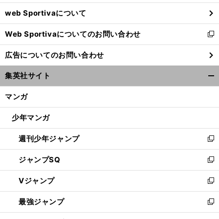
ウ
web Sportivaについて
で
開
Web Sportivaについてのお問い合わせ
く
新
し
広告についてのお問い合わせ
い
C
痛
」
。
見
」
ウ
B岡崎慎が明かす「
恨の失点
理由
勝負時の「
極めが甘かった
集英社サイト
ィ
開
ン
く/
マンガ
ド
閉
ウ
じ
少年マンガ
で
る
開
週刊少年ジャンプ
く
新
し
ジャンプSQ
い
新
ウ
し
Vジャンプ
ィ
い
新
ン
ウ
し
最強ジャンプ
ド
ィ
い
新
ウ
ン
ウ
し