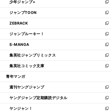
少年ジャンプ+
で
ド
ィ
い
新
開
ウ
ン
ウ
し
ジャンプTOON
く
で
ド
ィ
い
新
開
ウ
ン
ウ
し
ZEBRACK
く
で
ド
ィ
い
新
開
ウ
ン
ウ
し
ジャンプルーキー！
く
で
ド
ィ
い
新
開
ウ
ン
ウ
し
S-MANGA
く
で
ド
ィ
い
新
開
ウ
ン
ウ
し
集英社ジャンプリミックス
く
で
ド
ィ
い
新
開
ウ
ン
ウ
し
集英社コミック文庫
く
で
ド
ィ
い
新
開
ウ
ン
ウ
し
青年マンガ
く
で
ド
ィ
い
開
ウ
ン
ウ
週刊ヤングジャンプ
く
で
ド
ィ
新
開
ウ
ン
し
ヤングジャンプ定期購読デジタル
く
で
ド
い
新
開
ウ
ウ
し
ヤンジャン！
く
で
ィ
い
新