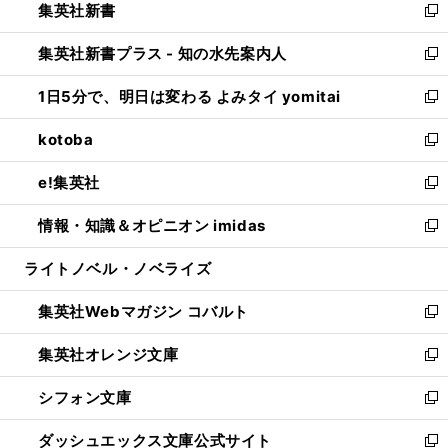
集英社新書
く
で
ィ
い
新
開
ン
ウ
し
集英社新書プラス - 知の水先案内人
く
ド
ィ
い
新
ウ
ン
ウ
し
1日5分で、明日は変わる よみタイ yomitai
で
ド
ィ
い
新
開
ウ
ン
ウ
し
kotoba
く
で
ド
ィ
い
新
開
ウ
ン
ウ
し
e!集英社
く
で
ド
ィ
い
新
開
ウ
ン
ウ
し
情報・知識＆オピニオン imidas
く
で
ド
ィ
い
新
開
ウ
ン
ウ
し
ライトノベル・ノベライズ
く
で
ド
ィ
い
開
ウ
ン
ウ
集英社Webマガジン コバルト
く
で
ド
ィ
新
開
ウ
ン
し
集英社オレンジ文庫
く
で
ド
い
新
開
ウ
ウ
し
シフォン文庫
く
で
ィ
い
新
開
ン
ウ
し
ダッシュエックス文庫公式サイト
く
ド
ィ
い
新