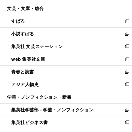
開
ウ
ン
ウ
文芸・文庫・総合
く
で
ド
ィ
開
ウ
ン
すばる
く
で
ド
新
開
ウ
し
小説すばる
く
で
い
新
開
ウ
し
集英社 文芸ステーション
く
ィ
い
新
ン
ウ
し
web 集英社文庫
ド
ィ
い
新
ウ
ン
ウ
し
青春と読書
で
ド
ィ
い
新
開
ウ
ン
ウ
し
アジア人物史
く
で
ド
ィ
い
新
開
ウ
ン
ウ
し
学芸・ノンフィクション・新書
く
で
ド
ィ
い
開
ウ
ン
ウ
集英社学芸部 - 学芸・ノンフィクション
く
で
ド
ィ
新
開
ウ
ン
し
集英社ビジネス書
く
で
ド
い
新
開
ウ
ウ
し