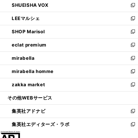
SHUEISHA VOX
で
ド
ィ
い
新
開
ウ
ン
ウ
し
LEEマルシェ
く
で
ド
ィ
い
新
開
ウ
ン
ウ
し
SHOP Marisol
く
で
ド
ィ
い
新
開
ウ
ン
ウ
し
eclat premium
く
で
ド
ィ
い
新
開
ウ
ン
ウ
し
mirabella
く
で
ド
ィ
い
新
開
ウ
ン
ウ
し
mirabella homme
く
で
ド
ィ
い
新
開
ウ
ン
ウ
し
zakka market
く
で
ド
ィ
い
新
開
ウ
ン
ウ
し
その他WEBサービス
く
で
ド
ィ
い
開
ウ
ン
ウ
集英社アドナビ
く
で
ド
ィ
新
開
ウ
ン
し
集英社エディターズ・ラボ
く
で
ド
い
新
開
ウ
ウ
し
く
で