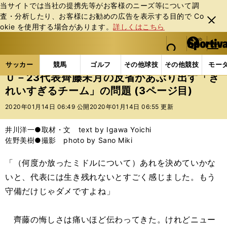
当サイトでは当社の提携先等がお客様のニーズ等について調
査・分析したり、お客様にお勧めの広告を表⽰する⽬的で Co
閉じ
okie を使⽤する場合があります。
詳しくはこちら
る
マイペ
web Sportiva (webスポルティーバ)
検索
メニュ
we
ー
サッカーの記事一覧
サッカー代表
日本代表
Ｕ
b
ジ
サッカー
競馬
ゴルフ
その他球技
その他競技
モー
ス
Ｕ－23代表齊藤未月の反省があぶり出す「き
ポ
れいすぎるチーム」の問題 (3ページ目)
ル
テ
2020年01月14日 06:49 公開
2020年01月14日 06:55 更新
ィ
ー
井川洋一●取材・文 text by Igawa Yoichi
バ
佐野美樹●撮影 photo by Sano Miki
「（何度か放ったミドルについて）あれを決めていかな
いと、代表には生き残れないとすごく感じました。もう
守備だけじゃダメですよね」
齊藤の悔しさは痛いほど伝わってきた。けれどニュー