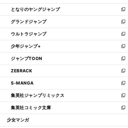
開
ン
ウ
し
となりのヤングジャンプ
く
ド
ィ
い
新
ウ
ン
ウ
し
グランドジャンプ
で
ド
ィ
い
新
開
ウ
ン
ウ
し
ウルトラジャンプ
く
で
ド
ィ
い
新
開
ウ
ン
ウ
し
少年ジャンプ+
く
で
ド
ィ
い
新
開
ウ
ン
ウ
し
ジャンプTOON
く
で
ド
ィ
い
新
開
ウ
ン
ウ
し
ZEBRACK
く
で
ド
ィ
い
新
開
ウ
ン
ウ
し
S-MANGA
く
で
ド
ィ
い
新
開
ウ
ン
ウ
し
集英社ジャンプリミックス
く
で
ド
ィ
い
新
開
ウ
ン
ウ
し
集英社コミック文庫
く
で
ド
ィ
い
新
開
ウ
ン
ウ
し
少女マンガ
く
で
ド
ィ
い
開
ウ
ン
ウ