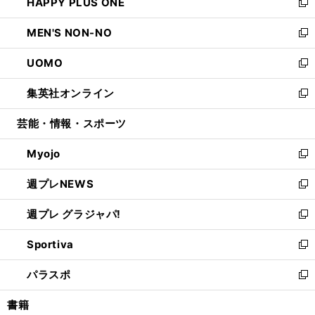
HAPPY PLUS ONE
く
で
ド
ィ
い
新
開
ウ
ン
ウ
し
MEN'S NON-NO
く
で
ド
ィ
い
新
開
ウ
ン
ウ
し
UOMO
く
で
ド
ィ
い
新
開
ウ
ン
ウ
し
集英社オンライン
く
で
ド
ィ
い
新
開
ウ
ン
ウ
し
芸能・情報・スポーツ
く
で
ド
ィ
い
開
ウ
ン
ウ
Myojo
く
で
ド
ィ
新
開
ウ
ン
し
週プレNEWS
く
で
ド
い
新
開
ウ
ウ
し
週プレ グラジャパ!
く
で
ィ
い
新
開
ン
ウ
し
Sportiva
く
ド
ィ
い
新
ウ
ン
ウ
し
パラスポ
で
ド
ィ
い
新
開
ウ
ン
ウ
し
書籍
く
で
ド
ィ
い