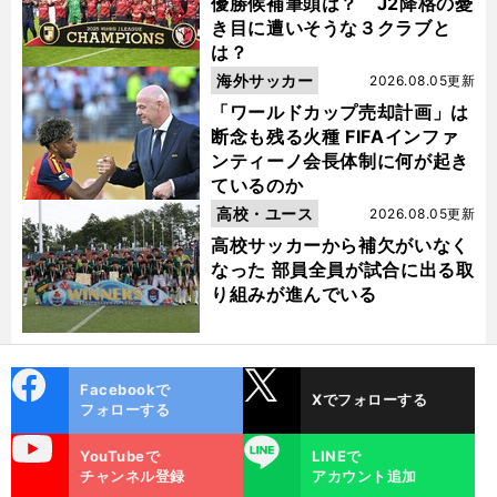
優勝候補筆頭は？ J2降格の憂
き目に遭いそうな３クラブと
は？
海外サッカー
2026.08.05更新
「ワールドカップ売却計画」は
断念も残る火種 FIFAインファ
ンティーノ会長体制に何が起き
ているのか
高校・ユース
2026.08.05更新
高校サッカーから補欠がいなく
なった 部員全員が試合に出る取
り組みが進んでいる
cebo
X
Facebookで
Xでフォローする
ok
フォローする
uTube
LINE
YouTubeで
LINEで
チャンネル登録
アカウント追加