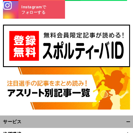
stagra
Instagramで
m
フォローする
サービス
開
く/