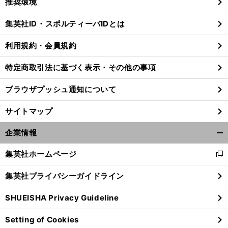
推奨環境
閉
じ
集英社ID・スポルティーバIDとは
る
利用規約・会員規約
特定商取引法に基づく表示・その他の事項
ブラウザプッシュ通知について
サイトマップ
企業情報
開
く/
集英社ホームページ
新
閉
し
じ
集英社プライバシーガイドライン
い
る
ウ
SHUEISHA Privacy Guideline
ィ
ン
Setting of Cookies
ド