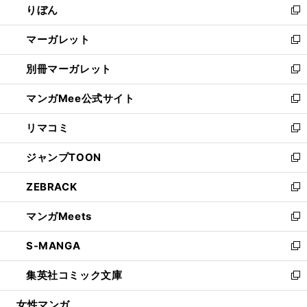
りぼん
く
で
ド
ィ
新
開
ウ
ン
し
マーガレット
く
で
ド
い
新
開
ウ
ウ
し
別冊マーガレット
く
で
ィ
い
新
開
ン
ウ
し
マンガMee公式サイト
く
ド
ィ
い
新
ウ
ン
ウ
し
リマコミ
で
ド
ィ
い
新
開
ウ
ン
ウ
し
ジャンプTOON
く
で
ド
ィ
い
新
開
ウ
ン
ウ
し
ZEBRACK
く
で
ド
ィ
い
新
開
ウ
ン
ウ
し
マンガMeets
く
で
ド
ィ
い
新
開
ウ
ン
ウ
し
S-MANGA
く
で
ド
ィ
い
新
開
ウ
ン
ウ
し
集英社コミック文庫
く
で
ド
ィ
い
新
開
ウ
ン
ウ
し
女性マンガ
く
で
ド
ィ
い