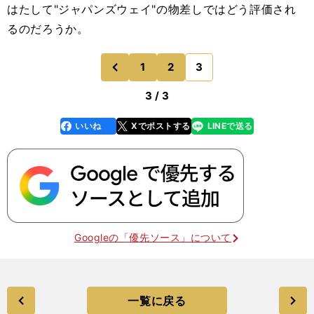
はたして"ジャパンズウェイ"の物差しではどう評価され
るのだろうか。
1
2
3
のページへ
前
3 / 3
いいね
Xでポストする
LINEで送る
line
faceboo
x
k
Googleの「優先ソース」について
一覧に戻る