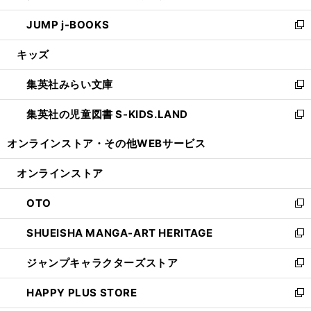
ウ
ン
ウ
し
JUMP j-BOOKS
で
ド
ィ
い
新
開
ウ
ン
ウ
し
キッズ
く
で
ド
ィ
い
開
ウ
ン
ウ
集英社みらい文庫
く
で
ド
ィ
新
開
ウ
ン
し
集英社の児童図書 S-KIDS.LAND
く
で
ド
い
新
開
ウ
ウ
し
オンラインストア・
その他WEBサービス
く
で
ィ
い
開
ン
ウ
オンラインストア
く
ド
ィ
ウ
ン
OTO
で
ド
新
開
ウ
し
SHUEISHA MANGA-ART HERITAGE
く
で
い
新
開
ウ
し
ジャンプキャラクターズストア
く
ィ
い
新
ン
ウ
し
HAPPY PLUS STORE
ド
ィ
い
新
ウ
ン
ウ
し