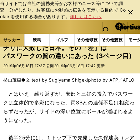
当サイトでは当社の提携先等がお客様のニーズ等について調
査・分析したり、お客様にお勧めの広告を表⽰する⽬的で Co
閉じ
okie を使⽤する場合があります。
詳しくはこちら
る
マイペ
web Sportiva (webスポルティーバ)
検索
メニュ
we
ー
サッカーの記事一覧
サッカー代表
日本代表
チ
b
ジ
サッカー
競馬
ゴルフ
その他球技
その他競技
モー
ス
チリに大敗した日本。その「差」は
ポ
パスワークの質の違いにあった (3ページ目)
ル
テ
2019年06月18日 17:37 公開
2019年06月18日 17:42 更新
ィ
ー
杉山茂樹●文 text by Sugiyama Shigeki
photo by AFP／AFLO
バ
とはいえ、繰り返すが、安部と三好の投入でパスワー
クは立体的で多彩になった。両SBとの連係不足は相変わ
らずだったが、サイドの深い位置にボールが運ばれるよ
うになった。
後半25分には、１トップ下で先発した久保建英（レア