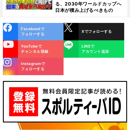
る、2030年ワールドカップへ
日本が積み上げるべきもの
cebo
X
Facebookで
Xでフォローする
ok
フォローする
uTube
LINE
YouTubeで
LINEで
チャンネル登録
アカウント追加
stagra
Instagramで
m
フォローする