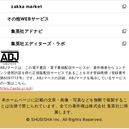
開
ウ
ン
ウ
し
zakka market
く
で
ド
ィ
い
新
開
ウ
ン
ウ
し
その他WEBサービス
く
で
ド
ィ
い
開
ウ
ン
ウ
集英社アドナビ
く
で
ド
ィ
新
開
ウ
ン
し
集英社エディターズ・ラボ
く
で
ド
い
新
開
ウ
ウ
し
く
で
ィ
い
開
ン
ウ
ABJマークは、この電子書店・電子書籍配信サービスが、著作権者からコンテ
く
ド
ィ
ンツ使用許諾を得た正規版配信サービスであることを示す登録商標（登録番号
ウ
ン
第6091713号）です。ABJマークの詳細、ABJマークを掲示しているサービス
で
ド
の一覧はこちら。
開
ウ
https://aebs.or.jp/
新
く
で
し
い
開
本ホームページに記載の文章・画像・写真などを無断で複製するこ
ウ
く
とは法律で禁じられています。全ての著作権は株式会社 集英社に帰
ィ
属します。
ン
ド
© SHUEISHA Inc. All Rights Reserved.
ウ
で