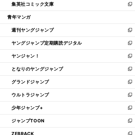
集英社コミック文庫
く
で
ド
ィ
い
新
開
ウ
ン
ウ
し
青年マンガ
く
で
ド
ィ
い
開
ウ
ン
ウ
週刊ヤングジャンプ
く
で
ド
ィ
新
開
ウ
ン
し
ヤングジャンプ定期購読デジタル
く
で
ド
い
新
開
ウ
ウ
し
ヤンジャン！
く
で
ィ
い
新
開
ン
ウ
し
となりのヤングジャンプ
く
ド
ィ
い
新
ウ
ン
ウ
し
グランドジャンプ
で
ド
ィ
い
新
開
ウ
ン
ウ
し
ウルトラジャンプ
く
で
ド
ィ
い
新
開
ウ
ン
ウ
し
少年ジャンプ+
く
で
ド
ィ
い
新
開
ウ
ン
ウ
し
ジャンプTOON
く
で
ド
ィ
い
新
開
ウ
ン
ウ
し
ZEBRACK
く
で
ド
ィ
い
新