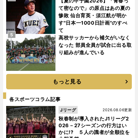
【夏の甲子園2026】「青春っ
て密なので」の原点はあの夏の
惨敗 仙台育英・須江航が明か
す"日本一1000日計画"のすべ
て
5
高校サッカーから補欠がいなく
なった 部員全員が試合に出る取
り組みが進んでいる
もっと見る
各スポーツコラム記事
Jリーグ
2026.08.06更新
秋春制が導入されたJ1リーグ2
026－27シーズンの行方はい
かに!? ５人の識者が全順位を