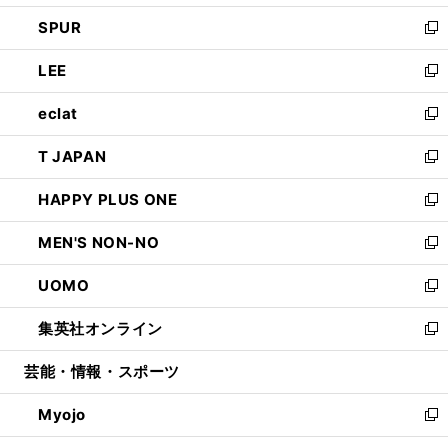
ウ
ン
ウ
し
SPUR
で
ド
ィ
い
新
開
ウ
ン
ウ
し
LEE
く
で
ド
ィ
い
新
開
ウ
ン
ウ
し
eclat
く
で
ド
ィ
い
新
開
ウ
ン
ウ
し
T JAPAN
く
で
ド
ィ
い
新
開
ウ
ン
ウ
し
HAPPY PLUS ONE
く
で
ド
ィ
い
新
開
ウ
ン
ウ
し
MEN'S NON-NO
く
で
ド
ィ
い
新
開
ウ
ン
ウ
し
UOMO
く
で
ド
ィ
い
新
開
ウ
ン
ウ
し
集英社オンライン
く
で
ド
ィ
い
新
開
ウ
ン
ウ
し
芸能・情報・スポーツ
く
で
ド
ィ
い
開
ウ
ン
ウ
Myojo
く
で
ド
ィ
新
開
ウ
ン
し