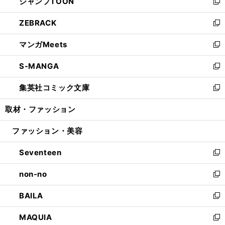
ジャンプTOON
く
で
ド
ィ
い
新
開
ウ
ン
ウ
し
ZEBRACK
く
で
ド
ィ
い
新
開
ウ
ン
ウ
し
マンガMeets
く
で
ド
ィ
い
新
開
ウ
ン
ウ
し
S-MANGA
く
で
ド
ィ
い
新
開
ウ
ン
ウ
し
集英社コミック文庫
く
で
ド
ィ
い
新
開
ウ
ン
ウ
し
取材・ファッション
く
で
ド
ィ
い
開
ウ
ン
ウ
ファッション・美容
く
で
ド
ィ
開
ウ
ン
Seventeen
く
で
ド
新
開
ウ
し
non-no
く
で
い
新
開
ウ
し
BAILA
く
ィ
い
新
ン
ウ
し
MAQUIA
ド
ィ
い
新