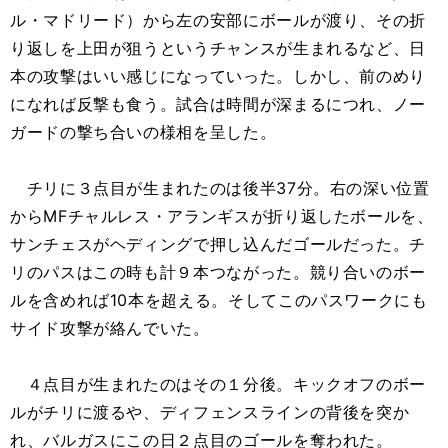
ル・マドリード）から左の安部にボールが渡り、その折
り返しを上田が狙うというチャンスが生まれるなど、日
本の攻撃はいい感じになっていった。しかし、前のめり
になれば反撃も食う。試合は時間が深まるにつれ、ノー
ガードの撃ち合いの様相を呈した。
チリに３点目が生まれたのは後半37分。右の深い位置
からMFチャルレス・アランギスが折り返したボールを、
サンチェスがヘディングで押し込んだゴールだった。チ
リのパスはこの時も計９本つながった。競り合いのボー
ルを含めれば10本を超える。そしてこのパスワークにも
サイド攻撃が絡んでいた。
４点目が生まれたのはその１分後。キックオフのボー
ルがチリに渡るや、ディフェンスラインの背後を突か
れ、バルガスにこの日２点目のゴールを奪われた。