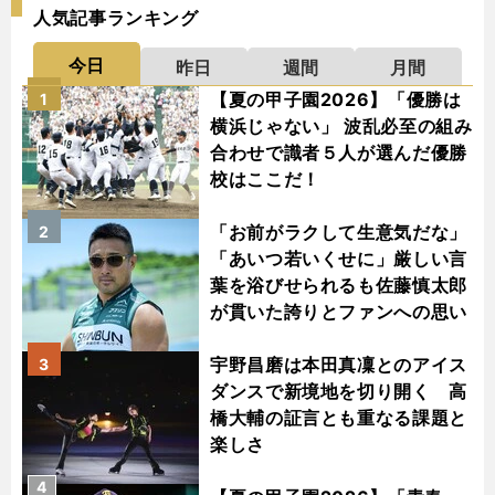
人気記事ランキング
今日
昨日
週間
月間
【夏の甲子園2026】「優勝は
1
横浜じゃない」 波乱必至の組み
合わせで識者５人が選んだ優勝
校はここだ！
「お前がラクして生意気だな」
2
「あいつ若いくせに」厳しい言
葉を浴びせられるも佐藤慎太郎
が貫いた誇りとファンへの思い
宇野昌磨は本田真凜とのアイス
3
ダンスで新境地を切り開く 高
橋大輔の証言とも重なる課題と
楽しさ
4