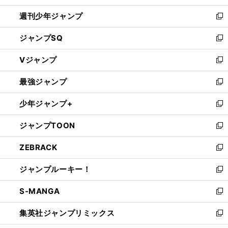
開
週刊少年ジャンプ
く
新
し
ジャンプSQ
い
新
ウ
し
Vジャンプ
ィ
い
新
ン
ウ
し
最強ジャンプ
ド
ィ
い
新
ウ
ン
ウ
し
少年ジャンプ+
で
ド
ィ
い
新
開
ウ
ン
ウ
し
ジャンプTOON
く
で
ド
ィ
い
新
開
ウ
ン
ウ
し
ZEBRACK
く
で
ド
ィ
い
新
開
ウ
ン
ウ
し
ジャンプルーキー！
く
で
ド
ィ
い
新
開
ウ
ン
ウ
し
S-MANGA
く
で
ド
ィ
い
新
開
ウ
ン
ウ
し
集英社ジャンプリミックス
く
で
ド
ィ
い
新
開
ウ
ン
ウ
し