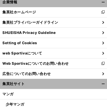
「
久
、
」
。
奇
」
企業情報
保建英よりも
小野伸二
中田浩二が「
跡的
と語る黄金世代
開
く/
集英社ホームページ
新
閉
し
じ
集英社プライバシーガイドライン
い
る
ウ
SHUEISHA Privacy Guideline
ィ
ン
Setting of Cookies
ド
ウ
web Sportivaについて
で
開
Web Sportivaについてのお問い合わせ
く
新
し
広告についてのお問い合わせ
い
ウ
集英社サイト
ィ
開
ン
く/
マンガ
ド
閉
ウ
じ
少年マンガ
で
る