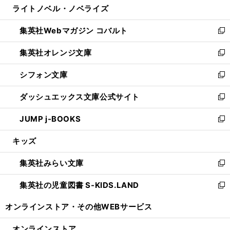
ライトノベル・ノベライズ
く
で
ド
ィ
い
開
ウ
ン
ウ
集英社Webマガジン コバルト
く
で
ド
ィ
新
開
ウ
ン
し
集英社オレンジ文庫
く
で
ド
い
新
開
ウ
ウ
し
シフォン文庫
く
で
ィ
い
新
開
ン
ウ
し
ダッシュエックス文庫公式サイト
く
ド
ィ
い
新
ウ
ン
ウ
し
JUMP j-BOOKS
で
ド
ィ
い
新
開
ウ
ン
ウ
し
キッズ
く
で
ド
ィ
い
開
ウ
ン
ウ
集英社みらい文庫
く
で
ド
ィ
新
開
ウ
ン
し
集英社の児童図書 S-KIDS.LAND
く
で
ド
い
新
開
ウ
ウ
し
オンラインストア・
その他WEBサービス
く
で
ィ
い
開
ン
ウ
オンラインストア
く
ド