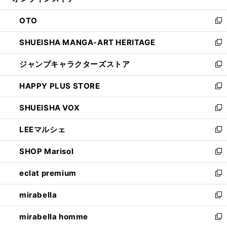
ィ
ウ
ン
OTO
で
ド
新
開
ウ
し
SHUEISHA MANGA-ART HERITAGE
く
で
い
新
開
ウ
し
ジャンプキャラクターズストア
く
ィ
い
新
ン
ウ
し
HAPPY PLUS STORE
ド
ィ
い
新
ウ
ン
ウ
し
SHUEISHA VOX
で
ド
ィ
い
新
開
ウ
ン
ウ
し
LEEマルシェ
く
で
ド
ィ
い
新
開
ウ
ン
ウ
し
SHOP Marisol
く
で
ド
ィ
い
新
開
ウ
ン
ウ
し
eclat premium
く
で
ド
ィ
い
新
開
ウ
ン
ウ
し
mirabella
く
で
ド
ィ
い
新
開
ウ
ン
ウ
し
mirabella homme
く
で
ド
ィ
い
新