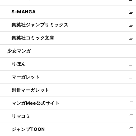
開
ウ
ン
ウ
し
S-MANGA
く
で
ド
ィ
い
新
開
ウ
ン
ウ
し
集英社ジャンプリミックス
く
で
ド
ィ
い
新
開
ウ
ン
ウ
し
集英社コミック文庫
く
で
ド
ィ
い
新
開
ウ
ン
ウ
し
少女マンガ
く
で
ド
ィ
い
開
ウ
ン
ウ
りぼん
く
で
ド
ィ
新
開
ウ
ン
し
マーガレット
く
で
ド
い
新
開
ウ
ウ
し
別冊マーガレット
く
で
ィ
い
新
開
ン
ウ
し
マンガMee公式サイト
く
ド
ィ
い
新
ウ
ン
ウ
し
リマコミ
で
ド
ィ
い
新
開
ウ
ン
ウ
し
ジャンプTOON
く
で
ド
ィ
い
新
開
ウ