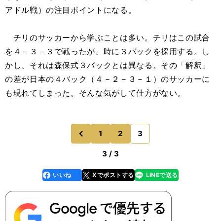
アドル戦）の注目ポイントになる。
チリのサッカーから学ぶことは多い。チリはこの試合
を４－３－３で戦ったが、時に３バックを採用する。し
かし、それは森保式３バックとは異なる。その「解釈」
の差が日本の４バック（４－２－３－１）のサッカーに
も現れてしまった。そんな気がして仕方がない。
1
2
3
のページへ
前
3 / 3
いいね
Xでポストする
LINEで送る
line
faceboo
x
k