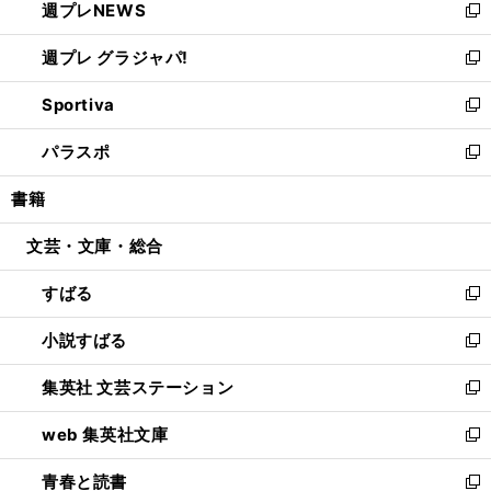
週プレNEWS
く
で
ド
い
新
開
ウ
ウ
し
週プレ グラジャパ!
く
で
ィ
い
新
開
ン
ウ
し
Sportiva
く
ド
ィ
い
新
ウ
ン
ウ
し
パラスポ
で
ド
ィ
い
新
開
ウ
ン
ウ
し
書籍
く
で
ド
ィ
い
開
ウ
ン
ウ
文芸・文庫・総合
く
で
ド
ィ
開
ウ
ン
すばる
く
で
ド
新
開
ウ
し
小説すばる
く
で
い
新
開
ウ
し
集英社 文芸ステーション
く
ィ
い
新
ン
ウ
し
web 集英社文庫
ド
ィ
い
新
ウ
ン
ウ
し
青春と読書
で
ド
ィ
い
新