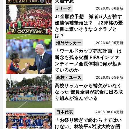
大胆予想
Jリーグ
2026.08.06更新
J1全順位予想 識者５人が推す
優勝候補筆頭は？ J2降格の憂
き目に遭いそうな３クラブと
は？
海外サッカー
2026.08.05更新
「ワールドカップ売却計画」は
断念も残る火種 FIFAインファ
ンティーノ会長体制に何が起き
ているのか
高校・ユース
2026.08.05更新
高校サッカーから補欠がいなく
なった 部員全員が試合に出る取
り組みが進んでいる
日本代表
2026.08.04更新
「お祭り騒ぎで終わらせてはい
けない」林陵平×岩政大樹が語