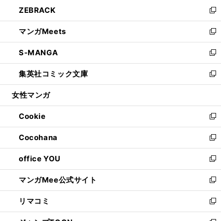
ン
ウ
し
ZEBRACK
く
で
ド
ィ
い
新
開
ウ
ン
ウ
し
マンガMeets
く
で
ド
ィ
い
新
開
ウ
ン
ウ
し
S-MANGA
く
で
ド
ィ
い
新
開
ウ
ン
ウ
し
集英社コミック文庫
く
で
ド
ィ
い
新
開
ウ
ン
ウ
し
女性マンガ
く
で
ド
ィ
い
開
ウ
ン
ウ
Cookie
く
で
ド
ィ
新
開
ウ
ン
し
Cocohana
く
で
ド
い
新
開
ウ
ウ
し
office YOU
く
で
ィ
い
新
開
ン
ウ
し
マンガMee公式サイト
く
ド
ィ
い
新
ウ
ン
ウ
し
リマコミ
で
ド
ィ
い
新
開
ウ
ン
ウ
し