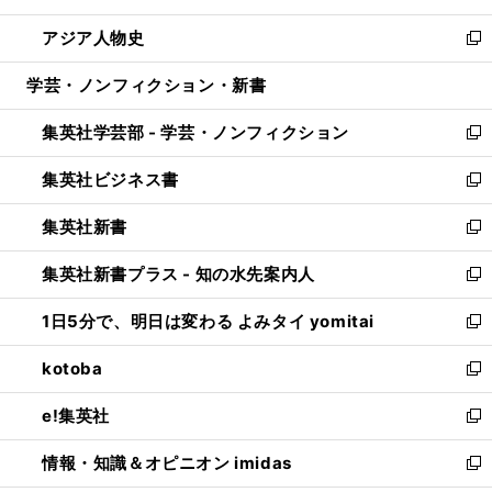
開
ウ
ン
ウ
し
アジア人物史
く
で
ド
ィ
い
新
開
ウ
ン
ウ
し
学芸・ノンフィクション・新書
く
で
ド
ィ
い
開
ウ
ン
ウ
集英社学芸部 - 学芸・ノンフィクション
く
で
ド
ィ
新
開
ウ
ン
し
集英社ビジネス書
く
で
ド
い
新
開
ウ
ウ
し
集英社新書
く
で
ィ
い
新
開
ン
ウ
し
集英社新書プラス - 知の水先案内人
く
ド
ィ
い
新
ウ
ン
ウ
し
1日5分で、明日は変わる よみタイ yomitai
で
ド
ィ
い
新
開
ウ
ン
ウ
し
kotoba
く
で
ド
ィ
い
新
開
ウ
ン
ウ
し
e!集英社
く
で
ド
ィ
い
新
開
ウ
ン
ウ
し
情報・知識＆オピニオン imidas
く
で
ド
ィ
い
新
開
ウ
ン
ウ
し