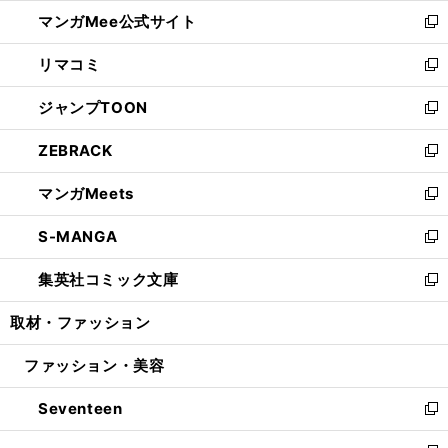
ン
ウ
し
マンガMee公式サイト
く
ド
ィ
い
新
ウ
ン
ウ
し
リマコミ
で
ド
ィ
い
新
開
ウ
ン
ウ
し
ジャンプTOON
く
で
ド
ィ
い
新
開
ウ
ン
ウ
し
ZEBRACK
く
で
ド
ィ
い
新
開
ウ
ン
ウ
し
マンガMeets
く
で
ド
ィ
い
新
開
ウ
ン
ウ
し
S-MANGA
く
で
ド
ィ
い
新
開
ウ
ン
ウ
し
集英社コミック文庫
く
で
ド
ィ
い
新
開
ウ
ン
ウ
し
取材・ファッション
く
で
ド
ィ
い
開
ウ
ン
ウ
ファッション・美容
く
で
ド
ィ
開
ウ
ン
Seventeen
く
で
ド
新
開
ウ
し