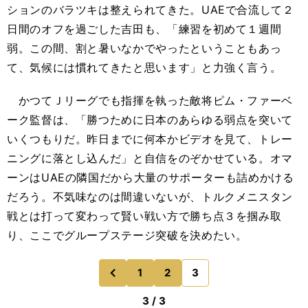
ションのバラツキは整えられてきた。UAEで合流して２
日間のオフを過ごした吉田も、「練習を初めて１週間
弱。この間、割と暑いなかでやったということもあっ
て、気候には慣れてきたと思います」と力強く言う。
かつてＪリーグでも指揮を執った敵将ピム・ファーベ
ーク監督は、「勝つために日本のあらゆる弱点を突いて
いくつもりだ。昨日までに何本かビデオを見て、トレー
ニングに落とし込んだ」と自信をのぞかせている。オマ
ーンはUAEの隣国だから大量のサポーターも詰めかける
だろう。不気味なのは間違いないが、トルクメニスタン
戦とは打って変わって賢い戦い方で勝ち点３を掴み取
り、ここでグループステージ突破を決めたい。
1
2
3
のページへ
前
3 / 3