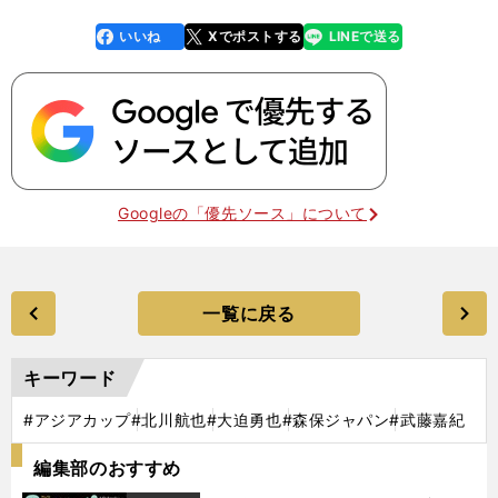
いいね
Xでポストする
LINEで送る
line
faceboo
x
k
Googleの「優先ソース」について
一覧に戻る
キーワード
#アジアカップ
#北川航也
#大迫勇也
#森保ジャパン
#武藤嘉紀
編集部のおすすめ