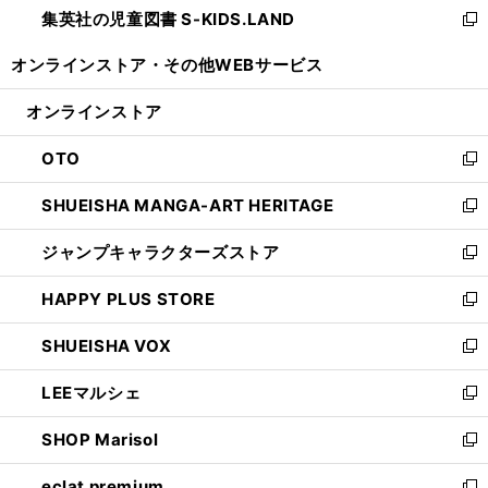
集英社の児童図書 S-KIDS.LAND
く
で
ド
い
新
開
ウ
ウ
し
オンラインストア・
その他WEBサービス
く
で
ィ
い
開
ン
ウ
オンラインストア
く
ド
ィ
ウ
ン
OTO
で
ド
新
開
ウ
し
SHUEISHA MANGA-ART HERITAGE
く
で
い
新
開
ウ
し
ジャンプキャラクターズストア
く
ィ
い
新
ン
ウ
し
HAPPY PLUS STORE
ド
ィ
い
新
ウ
ン
ウ
し
SHUEISHA VOX
で
ド
ィ
い
新
開
ウ
ン
ウ
し
LEEマルシェ
く
で
ド
ィ
い
新
開
ウ
ン
ウ
し
SHOP Marisol
く
で
ド
ィ
い
新
開
ウ
ン
ウ
し
eclat premium
く
で
ド