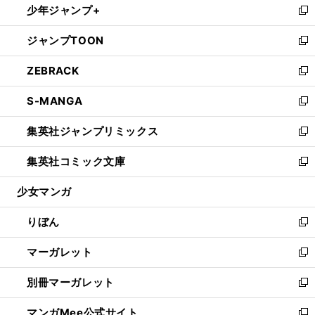
少年ジャンプ+
く
で
ド
ィ
い
新
開
ウ
ン
ウ
し
ジャンプTOON
く
で
ド
ィ
い
新
開
ウ
ン
ウ
し
ZEBRACK
く
で
ド
ィ
い
新
開
ウ
ン
ウ
し
S-MANGA
く
で
ド
ィ
い
新
開
ウ
ン
ウ
し
集英社ジャンプリミックス
く
で
ド
ィ
い
新
開
ウ
ン
ウ
し
集英社コミック文庫
く
で
ド
ィ
い
新
開
ウ
ン
ウ
し
少女マンガ
く
で
ド
ィ
い
開
ウ
ン
ウ
りぼん
く
で
ド
ィ
新
開
ウ
ン
し
マーガレット
く
で
ド
い
新
開
ウ
ウ
し
別冊マーガレット
く
で
ィ
い
新
開
ン
ウ
し
マンガMee公式サイト
く
ド
ィ
い