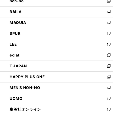
non-no
く
で
い
新
開
ウ
し
BAILA
く
ィ
い
新
ン
ウ
し
MAQUIA
ド
ィ
い
新
ウ
ン
ウ
し
SPUR
で
ド
ィ
い
新
開
ウ
ン
ウ
し
LEE
く
で
ド
ィ
い
新
開
ウ
ン
ウ
し
eclat
く
で
ド
ィ
い
新
開
ウ
ン
ウ
し
T JAPAN
く
で
ド
ィ
い
新
開
ウ
ン
ウ
し
HAPPY PLUS ONE
く
で
ド
ィ
い
新
開
ウ
ン
ウ
し
MEN'S NON-NO
く
で
ド
ィ
い
新
開
ウ
ン
ウ
し
UOMO
く
で
ド
ィ
い
新
開
ウ
ン
ウ
し
集英社オンライン
く
で
ド
ィ
い
新