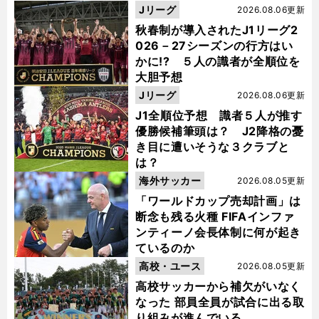
Jリーグ
2026.08.06更新
秋春制が導入されたJ1リーグ2
026－27シーズンの行方はい
かに!? ５人の識者が全順位を
大胆予想
Jリーグ
2026.08.06更新
J1全順位予想 識者５人が推す
優勝候補筆頭は？ J2降格の憂
き目に遭いそうな３クラブと
は？
海外サッカー
2026.08.05更新
「ワールドカップ売却計画」は
断念も残る火種 FIFAインファ
ンティーノ会長体制に何が起き
ているのか
高校・ユース
2026.08.05更新
高校サッカーから補欠がいなく
なった 部員全員が試合に出る取
り組みが進んでいる