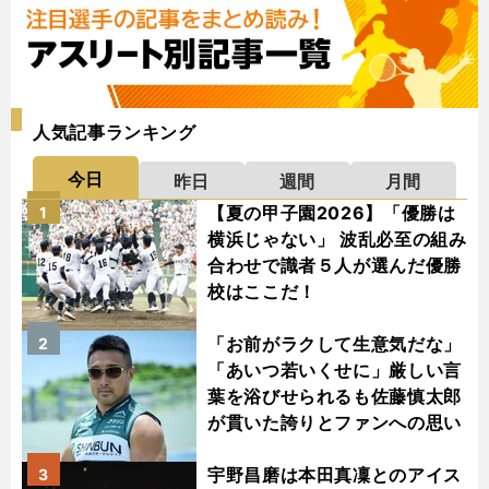
人気記事ランキング
今日
昨日
週間
月間
【夏の甲子園2026】「優勝は
1
横浜じゃない」 波乱必至の組み
合わせで識者５人が選んだ優勝
校はここだ！
「お前がラクして生意気だな」
2
「あいつ若いくせに」厳しい言
葉を浴びせられるも佐藤慎太郎
が貫いた誇りとファンへの思い
宇野昌磨は本田真凜とのアイス
3