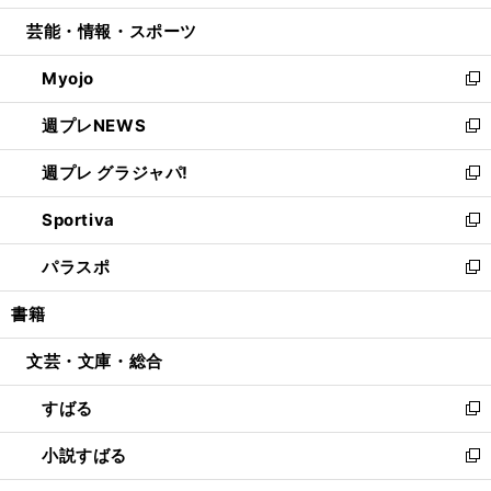
開
ウ
ン
ウ
し
芸能・情報・スポーツ
く
で
ド
ィ
い
開
ウ
ン
ウ
Myojo
く
で
ド
ィ
新
開
ウ
ン
し
週プレNEWS
く
で
ド
い
新
開
ウ
ウ
し
週プレ グラジャパ!
く
で
ィ
い
新
開
ン
ウ
し
Sportiva
く
ド
ィ
い
新
ウ
ン
ウ
し
パラスポ
で
ド
ィ
い
新
開
ウ
ン
ウ
し
書籍
く
で
ド
ィ
い
開
ウ
ン
ウ
文芸・文庫・総合
く
で
ド
ィ
開
ウ
ン
すばる
く
で
ド
新
開
ウ
し
小説すばる
く
で
い
新
開
ウ
し