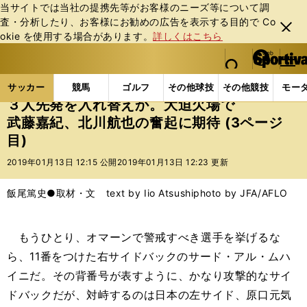
当サイトでは当社の提携先等がお客様のニーズ等について調
査・分析したり、お客様にお勧めの広告を表⽰する⽬的で Co
閉じ
okie を使⽤する場合があります。
詳しくはこちら
る
マイペ
web Sportiva (webスポルティーバ)
検索
メニュ
we
ー
サッカーの記事一覧
サッカー代表
日本代表
３
b
ジ
サッカー
競馬
ゴルフ
その他球技
その他競技
モー
ス
３人先発を入れ替えか。大迫欠場で
ポ
武藤嘉紀、北川航也の奮起に期待 (3ページ
ル
目)
テ
ィ
2019年01月13日 12:15 公開
2019年01月13日 12:23 更新
ー
バ
飯尾篤史●取材・文 text by Iio Atsushi
photo by JFA/AFLO
もうひとり、オマーンで警戒すべき選手を挙げるな
ら、11番をつけた右サイドバックのサード・アル・ムハ
イニだ。その背番号が表すように、かなり攻撃的なサイ
ドバックだが、対峙するのは日本の左サイド、原口元気