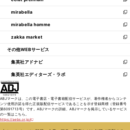
ィ
い
新
開
ウ
ン
ウ
し
mirabella
く
で
ド
ィ
い
新
開
ウ
ン
ウ
し
mirabella homme
く
で
ド
ィ
い
新
開
ウ
ン
ウ
し
zakka market
く
で
ド
ィ
い
新
開
ウ
ン
ウ
し
その他WEBサービス
く
で
ド
ィ
い
開
ウ
ン
ウ
集英社アドナビ
く
で
ド
ィ
新
開
ウ
ン
し
集英社エディターズ・ラボ
く
で
ド
い
新
開
ウ
ウ
し
く
で
ィ
い
開
ン
ウ
ABJマークは、この電子書店・電子書籍配信サービスが、著作権者からコンテ
く
ド
ィ
ンツ使用許諾を得た正規版配信サービスであることを示す登録商標（登録番号
ウ
ン
第6091713号）です。ABJマークの詳細、ABJマークを掲示しているサービス
で
ド
の一覧はこちら。
開
ウ
https://aebs.or.jp/
新
く
で
し
い