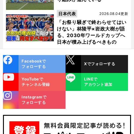
日本代表
2026.08.04更新
「お祭り騒ぎで終わらせてはい
けない」林陵平×岩政大樹が語
る、2030年ワールドカップへ
日本が積み上げるべきもの
cebo
X
Facebookで
Xでフォローする
ok
フォローする
uTube
LINE
YouTubeで
LINEで
チャンネル登録
アカウント追加
stagra
Instagramで
m
フォローする