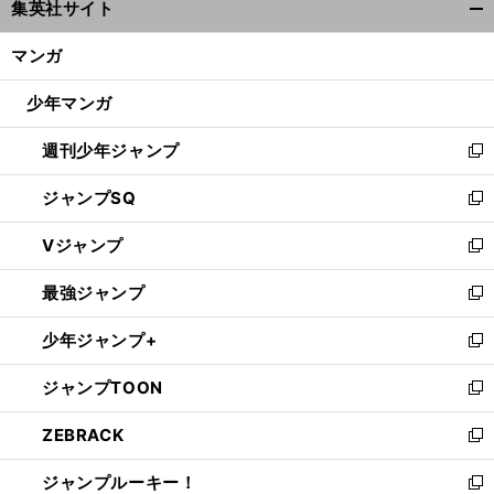
集英社サイト
ィ
開
ン
く/
マンガ
ド
閉
ウ
じ
少年マンガ
で
る
開
週刊少年ジャンプ
く
新
し
ジャンプSQ
い
新
ウ
し
Vジャンプ
ィ
い
新
ン
ウ
し
最強ジャンプ
ド
ィ
い
新
ウ
ン
ウ
し
少年ジャンプ+
で
ド
ィ
い
新
開
ウ
ン
ウ
し
ジャンプTOON
く
で
ド
ィ
い
新
開
ウ
ン
ウ
し
ZEBRACK
く
で
ド
ィ
い
新
開
ウ
ン
ウ
し
ジャンプルーキー！
く
で
ド
ィ
い
新