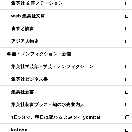
集英社 文芸ステーション
く
ィ
い
新
ン
ウ
し
web 集英社文庫
ド
ィ
い
新
ウ
ン
ウ
し
青春と読書
で
ド
ィ
い
新
開
ウ
ン
ウ
し
アジア人物史
く
で
ド
ィ
い
新
開
ウ
ン
ウ
し
学芸・ノンフィクション・新書
く
で
ド
ィ
い
開
ウ
ン
ウ
集英社学芸部 - 学芸・ノンフィクション
く
で
ド
ィ
新
開
ウ
ン
し
集英社ビジネス書
く
で
ド
い
新
開
ウ
ウ
し
集英社新書
く
で
ィ
い
新
開
ン
ウ
し
集英社新書プラス - 知の水先案内人
く
ド
ィ
い
新
ウ
ン
ウ
し
1日5分で、明日は変わる よみタイ yomitai
で
ド
ィ
い
新
開
ウ
ン
ウ
し
kotoba
く
で
ド
ィ
い
新