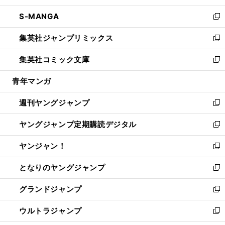
開
ウ
ン
ウ
し
S-MANGA
く
で
ド
ィ
い
新
開
ウ
ン
ウ
し
集英社ジャンプリミックス
く
で
ド
ィ
い
新
開
ウ
ン
ウ
し
集英社コミック文庫
く
で
ド
ィ
い
新
開
ウ
ン
ウ
し
青年マンガ
く
で
ド
ィ
い
開
ウ
ン
ウ
週刊ヤングジャンプ
く
で
ド
ィ
新
開
ウ
ン
し
ヤングジャンプ定期購読デジタル
く
で
ド
い
新
開
ウ
ウ
し
ヤンジャン！
く
で
ィ
い
新
開
ン
ウ
し
となりのヤングジャンプ
く
ド
ィ
い
新
ウ
ン
ウ
し
グランドジャンプ
で
ド
ィ
い
新
開
ウ
ン
ウ
し
ウルトラジャンプ
く
で
ド
ィ
い
新
開
ウ
ン
ウ
し