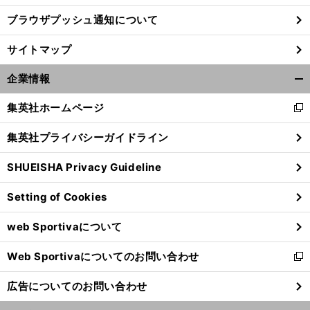
ブラウザプッシュ通知について
サイトマップ
企業情報
開
く/
集英社ホームページ
新
閉
し
じ
集英社プライバシーガイドライン
い
る
ウ
SHUEISHA Privacy Guideline
ィ
ン
連
。
、
Setting of Cookies
ド
勝も森保ジャパンに募る不安
中心選手不在
メンバー固定は危ない
ウ
web Sportivaについて
で
開
Web Sportivaについてのお問い合わせ
く
新
し
広告についてのお問い合わせ
い
ウ