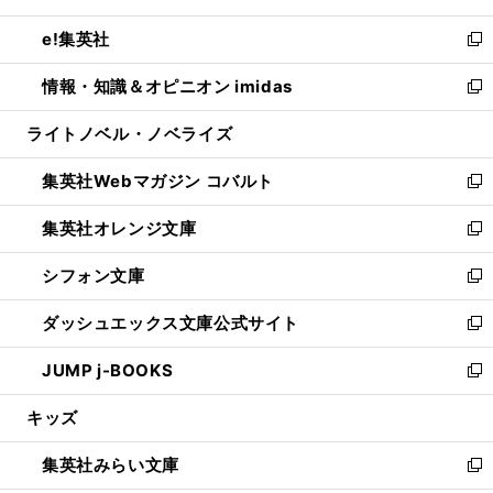
開
ウ
ン
ウ
し
e!集英社
く
で
ド
ィ
い
新
開
ウ
ン
ウ
し
情報・知識＆オピニオン imidas
く
で
ド
ィ
い
新
開
ウ
ン
ウ
し
ライトノベル・ノベライズ
く
で
ド
ィ
い
開
ウ
ン
ウ
集英社Webマガジン コバルト
く
で
ド
ィ
新
開
ウ
ン
し
集英社オレンジ文庫
く
で
ド
い
新
開
ウ
ウ
し
シフォン文庫
く
で
ィ
い
新
開
ン
ウ
し
ダッシュエックス文庫公式サイト
く
ド
ィ
い
新
ウ
ン
ウ
し
JUMP j-BOOKS
で
ド
ィ
い
新
開
ウ
ン
ウ
し
キッズ
く
で
ド
ィ
い
開
ウ
ン
ウ
集英社みらい文庫
く
で
ド
ィ
新
開
ウ
ン
し