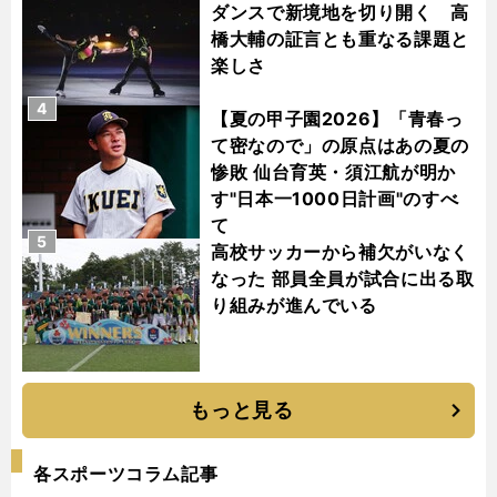
ダンスで新境地を切り開く 高
橋大輔の証言とも重なる課題と
楽しさ
4
【夏の甲子園2026】「青春っ
て密なので」の原点はあの夏の
惨敗 仙台育英・須江航が明か
す"日本一1000日計画"のすべ
て
5
高校サッカーから補欠がいなく
なった 部員全員が試合に出る取
り組みが進んでいる
もっと見る
各スポーツコラム記事