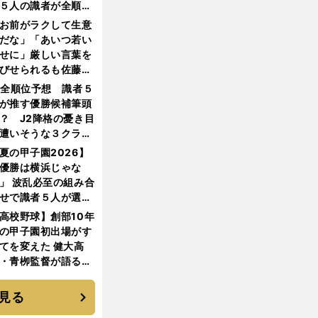
５人の識者が全順位
大胆予想
お前がラクして生意
だな」「あいつ若い
せに」厳しい言葉を
びせられるも佐藤慎
郎が貫いた誇りとフ
1全順位予想 識者５
ンへの思い
が推す優勝候補筆頭
？ J2降格の憂き目
遭いそうな３クラブ
は？
夏の甲子園2026】
優勝は横浜じゃな
」 波乱必至の組み合
せで識者５人が選ん
優勝校はここだ！
高校野球】創部10年
の甲子園初出場がす
てを変えた 健大高
・青栁監督が語る
機動破壊」はこうし
生まれた
見る