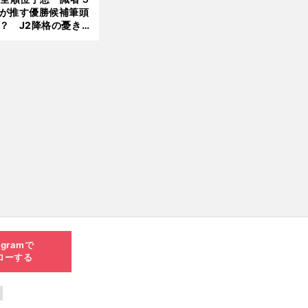
が推す優勝候補筆頭
？ J2降格の憂き目
遭いそうな３クラブ
は？
agramで
ローする