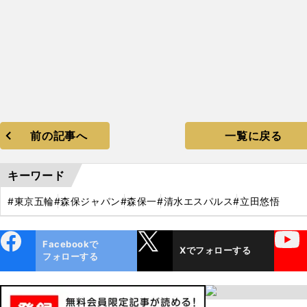
前の記事へ
一覧に戻る
キーワード
#東京五輪
#森保ジャパン
#森保一
#清水エスパルス
#立田悠悟
ebo
X
YouTube
Facebookで
Xでフォローする
ok
フォローする