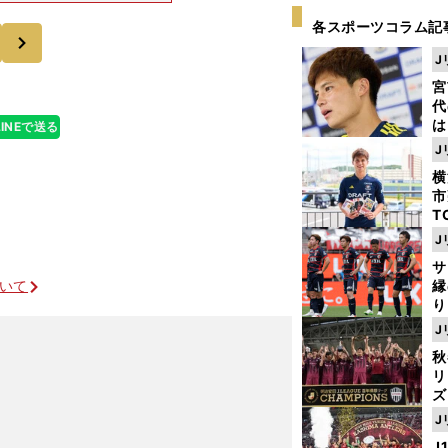
感じられたので
各スポーツコラム記
次
J
宮
代
は
LINEで送る
が
J
日
横
た
市
T
K
J
級
サ
ャ
ついて
縁
り
開
J
見
秋
リ
ズ
J
を
J