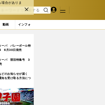
る場合がありま
マイペ
閉じ
検索
メニュ
ー
る
す
ジ
る
動画
インフォ
2ページ目
ィーバ バレーボール特
.4 6月30日発売
ィーバ 部活特集号 3
売
などのお知らせが届く
通知を受け取る方法につ