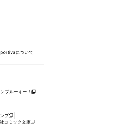
Sportivaについて
ャンプルーキー！
新
し
い
ウ
ャンプ
新
ィ
社コミック文庫
し
新
ン
い
し
ド
ウ
い