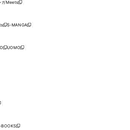
ウ
ガMeets
新
ィ
ウ
で
し
ン
ィ
開
い
ド
ン
く
ウ
ウ
ド
s
S-MANGA
新
新
ィ
で
ウ
し
し
ン
開
で
い
い
ド
く
開
ウ
ウ
ウ
NO
UOMO
く
新
新
ィ
ィ
で
し
し
ン
ン
開
い
い
ド
ド
く
ウ
ウ
ウ
ウ
ィ
ィ
で
で
ン
ン
開
開
ド
ド
く
く
ウ
ウ
で
で
開
開
く
く
し
い
ウ
j-BOOKS
新
ィ