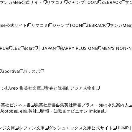
ウ
ウ
ド
ウ
ウ
ウ
マンガMee公式サイト
リマコミ
ジャンプTOON
ZEBRACK
マン
新
新
新
新
ウ
ィ
ウ
ィ
ウ
ィ
ウ
で
で
ウ
で
で
で
し
し
し
し
し
ィ
ン
ィ
ン
ィ
ン
ィ
開
開
で
開
開
開
い
い
い
い
い
ン
ド
ン
ド
ン
ド
ン
く
く
開
く
く
く
ウ
ウ
ウ
ウ
ウ
ド
ウ
ド
ウ
ド
ウ
ド
ee公式サイト
リマコミ
ジャンプTOON
ZEBRACK
マンガMeet
く
新
新
新
新
ィ
ィ
ィ
ィ
ィ
ウ
で
ウ
で
ウ
で
ウ
し
し
し
し
ン
ン
ン
ン
ン
で
開
で
開
で
開
で
い
い
い
い
ド
ド
ド
ド
ド
開
く
開
く
開
く
開
ウ
ウ
ウ
ウ
ウ
ウ
ウ
ウ
ウ
PUR
LEE
eclat
T JAPAN
HAPPY PLUS ONE
MEN'S NON-
く
く
く
く
新
新
新
新
新
ィ
ィ
ィ
ィ
で
で
で
で
で
し
し
し
し
し
ン
ン
ン
ン
開
開
開
開
開
い
い
い
い
い
ド
ド
ド
ド
く
く
く
く
く
ウ
ウ
ウ
ウ
ウ
ウ
ウ
ウ
ウ
Sportiva
パラスポ
新
新
ィ
ィ
ィ
ィ
ィ
で
で
で
で
し
し
し
ン
ン
ン
ン
ン
開
開
開
開
い
い
い
ド
ド
ド
ド
ド
ョン
web 集英社文庫
青春と読書
アジア人物史
く
く
く
く
新
新
新
新
ウ
ウ
ウ
ウ
ウ
ウ
ウ
ウ
し
し
し
し
ィ
ィ
ィ
で
で
で
で
で
い
い
い
い
ン
ン
ン
集英社ビジネス書
集英社新書
集英社新書プラス - 知の水先案内人
開
開
開
開
開
新
新
新
ウ
ウ
ウ
ウ
ド
ド
ド
kotoba
e!集英社
情報・知識＆オピニオン imidas
く
く
く
く
く
新
し
新
し
新
ィ
ィ
ィ
ィ
ウ
ウ
ウ
し
し
い
し
い
し
ン
ン
ン
ン
で
で
で
い
い
ウ
い
ウ
い
ド
ド
ド
ド
ンジ文庫
シフォン文庫
ダッシュエックス文庫公式サイト
JUMP 
開
開
開
新
新
新
ウ
ウ
ィ
ウ
ィ
ウ