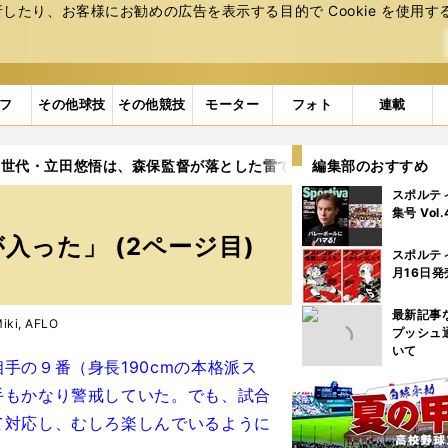
たり、お客様にお勧めの広告を表⽰する⽬的で Cookie を使⽤す
フ
その他球技
その他競技
モーター
フォト
連載
輪世代・立田悠悟は、森保監督が落とした雷で「スイッチが入った」
編集部のおすすめ
スポルテ
集号 Vol
った」 (2ページ目)
スポルテ
月16日発
最新記事
ki, AFLO
プッシュ
いて
手の９番（身長190cmの本格派ス
手もかなり警戒していた。でも、試合
て対応し、むしろ楽しんでいるように