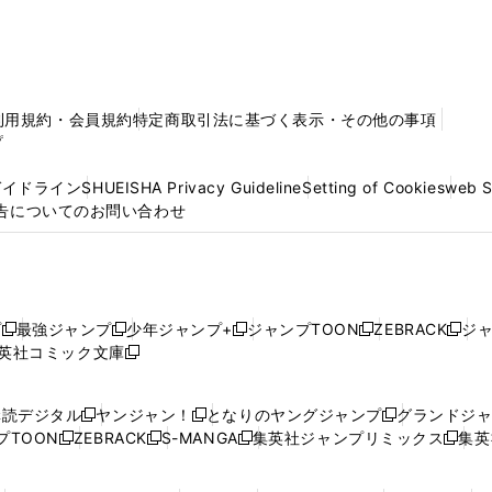
利用規約・会員規約
特定商取引法に基づく表示・その他の事項
プ
ガイドライン
SHUEISHA Privacy Guideline
Setting of Cookies
web 
告についてのお問い合わせ
プ
最強ジャンプ
少年ジャンプ+
ジャンプTOON
ZEBRACK
ジ
新
新
新
新
新
英社コミック文庫
し
新
し
し
し
し
い
い
し
い
い
い
ウ
ウ
い
ウ
ウ
ウ
購読デジタル
ヤンジャン！
となりのヤングジャンプ
グランドジ
新
新
新
ィ
ィ
ウ
ィ
ィ
ィ
プTOON
ZEBRACK
S-MANGA
集英社ジャンプリミックス
集英
新
し
新
し
新
し
新
ン
ン
ィ
ン
ン
ン
し
い
し
い
し
い
し
ド
ド
ン
ド
ド
ド
い
ウ
い
ウ
い
ウ
い