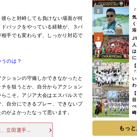
を
「
2
気
彼らと対峙しても負けない場面が何
く
イドバックをやっている経験が、３バ
浴
が相手でも変わらず、しっかり対応で
太
J
3
ァ
人
は
に
いうのは？
4
と
【
「
クションの守備しかできなかったと
い
わ
ッチを狙うとか、自分からアクション
5
だ
【
からこそ。アジア大会はエスパルスで
目
で、自分にできるプレー、できないプ
べ
たのがよかったなって思います。
崎
「
て
もっと
は、立田選手が
フィード、前へ