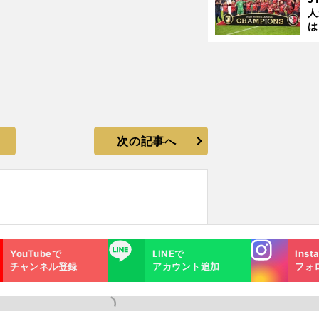
人
は
に
と
次の記事へ
Instagra
LINE
YouTubeで
LINEで
Inst
m
チャンネル登録
アカウント追加
フォ