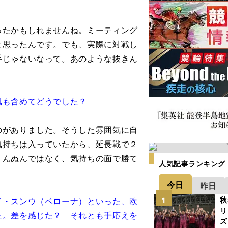
たかもしれませんね。ミーティング
と思ったんです。でも、実際に対戦し
手じゃないなって。あのような抜きん
気も含めてどうでした？
がありました。そうした雰囲気に自
気持ちは入っていたから、延長戦で２
うんぬんではなく、気持ちの面で勝て
人気記事ランキング
。
今日
昨日
秋
イ・スンウ（ベローナ）といった、欧
1
リ
た。差を感じた？ それとも手応えを
ズ