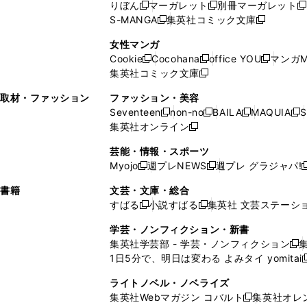
ド
ウ
ウ
ド
りぼん
マーガレット
別冊マーガレット
新
新
新
ウ
ィ
ウ
ウ
で
で
ウ
S-MANGA
集英社コミック文庫
し
新
し
新
ィ
ン
ィ
で
開
開
で
い
し
い
し
ン
ド
ン
女性マンガ
開
く
く
開
ウ
い
ウ
い
ド
ウ
ド
Cookie
Cocohana
office YOU
マンガM
く
く
新
新
新
ィ
ウ
ィ
ウ
ウ
で
ウ
集英社コミック文庫
し
新
し
し
ン
ィ
ン
ィ
で
開
で
い
し
い
い
ド
ン
ド
ン
取材・ファッション
ファッション・美容
開
く
開
ウ
い
ウ
ウ
ウ
ド
ウ
ド
Seventeen
non-no
BAILA
MAQUIA
S
く
く
新
新
新
新
ィ
ウ
ィ
ィ
で
ウ
で
ウ
集英社オンライン
し
新
し
し
し
ン
ィ
ン
ン
開
で
開
で
い
し
い
い
い
ド
ン
ド
ド
芸能・情報・スポーツ
く
開
く
開
ウ
い
ウ
ウ
ウ
ウ
ド
ウ
ウ
Myojo
週プレNEWS
週プレ グラジャパ!
く
く
新
新
新
ィ
ウ
ィ
ィ
ィ
で
ウ
で
で
し
し
ン
ィ
ン
ン
ン
書籍
文芸・文庫・総合
開
で
開
開
い
い
ド
ン
ド
ド
ド
すばる
小説すばる
集英社 文芸ステーシ
く
開
く
く
新
新
ウ
ウ
ウ
ド
ウ
ウ
ウ
く
し
し
ィ
ィ
学芸・ノンフィクション・新書
で
ウ
で
で
で
い
い
ン
ン
集英社学芸部 - 学芸・ノンフィクション
開
で
開
開
開
新
ウ
ウ
ド
ド
1日5分で、明日は変わる よみタイ yomitai
く
開
く
く
く
し
新
ィ
ィ
ウ
ウ
く
い
ン
ン
ライトノベル・ノベライズ
で
で
ウ
ド
ド
集英社Webマガジン コバルト
集英社オレ
開
開
新
ィ