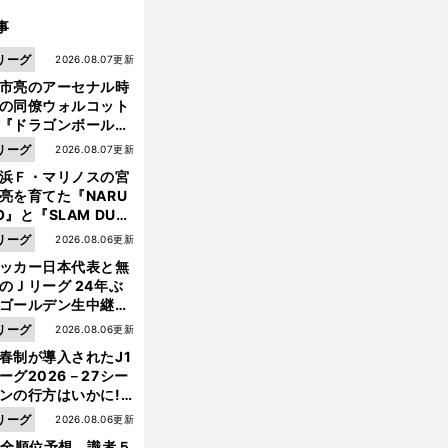
事
リーグ
2026.08.07更新
市亮のアーセナル時
の同僚ウォルコット
『ドラゴンボール』
大好き ポドルスキは
リーグ
2026.08.07更新
向小次郎に憧れてい
浜Ｆ・マリノスの宮
亮を育てた『NARU
O』と『SLAM DUN
』 中京大中京の同
リーグ
2026.08.06更新
生・木原龍一は"ジ
ッカー日本代表と無
ンプ係"だった
のＪリーグ 24年ぶ
ゴールデン生中継の
幕戦でヘタな試合は
リーグ
2026.08.06更新
せられない
春制が導入されたJ1
ーグ2026－27シー
ンの行方はいかに!?
前
へ
５人の識者が全順位
リーグ
2026.08.06更新
大胆予想
1全順位予想 識者５