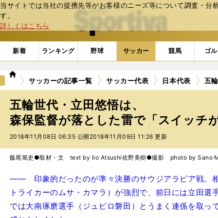
当サイトでは当社の提携先等がお客様のニーズ等について調査・分析し
web Sportiva (webスポルティーバ)
す。
詳しくはこちら
新着
ランキング
野球
サッカー
競馬
ゴル
we
サッカーの記事一覧
サッカー代表
日本代表
五
b
ス
五輪世代・立田悠悟は、
ポ
ル
森保監督が落とした雷で「スイッチが入
テ
2018年11月08日 06:35 公開
2018年11月09日 11:26 更新
ィ
ー
バ
飯尾篤史●取材・文 text by Iio Atsushi
佐野美樹●撮影 photo by Sano Mi
―― 印象的だったのが準々決勝のサウジアラビア戦。相
トライカーのムサ・カマラ）が強烈で、前日には立田選
では大南琢磨選手（ジュビロ磐田）とうまく連係を取っ