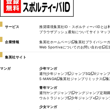
サービス
推奨環境
集英社ID・スポルティーバIDとは
ブラウザプッシュ通知について
サイトマッ
企業情報
集英社ホームページ
集英社プライバシー
新
Web Sportivaについてのお問い合わせ
広
し
新
い
し
集英社サイト
ウ
い
ィ
ウ
マンガ
少年マンガ
ン
ィ
週刊少年ジャンプ
ジャンプSQ
Vジャン
ド
ン
新
新
S-MANGA
集英社ジャンプリミックス
集
ウ
ド
新
し
し
新
で
ウ
し
い
い
し
青年マンガ
開
で
い
ウ
ウ
い
週刊ヤングジャンプ
ヤングジャンプ定期
新
く
開
ウ
ィ
ィ
ウ
ウルトラジャンプ
少年ジャンプ+
ジャン
新
し
新
く
ィ
ン
ン
ィ
し
い
し
ン
ド
ド
ン
少女マンガ
い
ウ
い