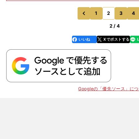
のアプローチを成功させていたこと。やりながら成長を
は？立田 プレー面の成長
1
2
3
4
のページへ
のページへ
前
2 / 4
いいね
Xでポストする
line
faceboo
x
k
Googleの「優先ソース」に