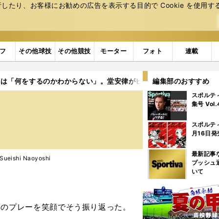
たり、お客様にお勧めの広告を表⽰する⽬的で Cookie を使⽤す
フ
その他球技
その他競技
モーター
フォト
連載
器は「何をするのかわからない」。堂安律がヒデや本田の系譜を継ぐ
編集部のおすすめ
スポルテ
。
集号 Vol
スポルテ
月16日発
最新記事
ishi Naoyoshi
プッシュ
いて
間のプレーを笑顔でそう振り返った。