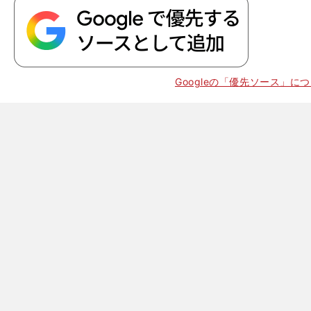
Googleの「優先ソース」に
。
爪
」