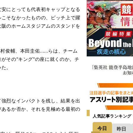
安にとっても代表初キャップとなる
ルこそなかったものの、ピッチ上で躍
大阪のホームスタジアムのスタンドを
輔、本田圭佑......らは、チーム
がその"キング"の座に就くのか。チ
いた。
強烈なインパクトを残し、結果を出
があるか否か、それを見極める最初の
人気記事ランキング
今日
昨日