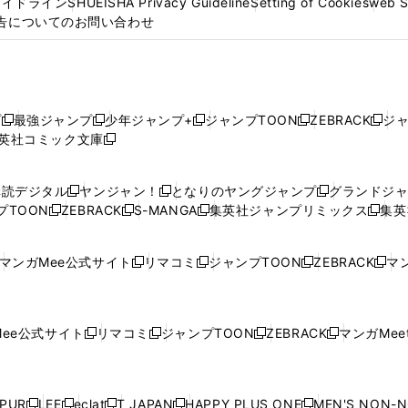
ガイドライン
SHUEISHA Privacy Guideline
Setting of Cookies
web 
告についてのお問い合わせ
プ
最強ジャンプ
少年ジャンプ+
ジャンプTOON
ZEBRACK
ジ
新
新
新
新
新
英社コミック文庫
し
新
し
し
し
し
い
い
し
い
い
い
ウ
ウ
い
ウ
ウ
ウ
購読デジタル
ヤンジャン！
となりのヤングジャンプ
グランドジ
新
新
新
ィ
ィ
ウ
ィ
ィ
ィ
プTOON
ZEBRACK
S-MANGA
集英社ジャンプリミックス
集英
新
し
新
し
新
し
新
ン
ン
ィ
ン
ン
ン
し
い
し
い
し
い
し
ド
ド
ン
ド
ド
ド
い
ウ
い
ウ
い
ウ
い
ウ
ウ
ド
ウ
ウ
ウ
マンガMee公式サイト
リマコミ
ジャンプTOON
ZEBRACK
マン
新
新
新
新
ウ
ィ
ウ
ィ
ウ
ィ
ウ
で
で
ウ
で
で
で
し
し
し
し
し
ィ
ン
ィ
ン
ィ
ン
ィ
開
開
で
開
開
開
い
い
い
い
い
ン
ド
ン
ド
ン
ド
ン
く
く
開
く
く
く
ウ
ウ
ウ
ウ
ウ
ド
ウ
ド
ウ
ド
ウ
ド
ee公式サイト
リマコミ
ジャンプTOON
ZEBRACK
マンガMeet
く
新
新
新
新
ィ
ィ
ィ
ィ
ィ
ウ
で
ウ
で
ウ
で
ウ
し
し
し
し
ン
ン
ン
ン
ン
で
開
で
開
で
開
で
い
い
い
い
ド
ド
ド
ド
ド
開
く
開
く
開
く
開
ウ
ウ
ウ
ウ
ウ
ウ
ウ
ウ
ウ
PUR
LEE
eclat
T JAPAN
HAPPY PLUS ONE
MEN'S NON-
く
く
く
く
新
新
新
新
新