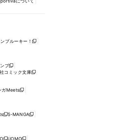
Sportivaについて
ャンプルーキー！
新
し
い
ウ
ャンプ
新
ィ
社コミック文庫
し
新
ン
い
し
ド
ウ
い
ウ
ガMeets
新
ィ
ウ
で
し
ン
ィ
開
い
ド
ン
く
ウ
ウ
ド
s
S-MANGA
新
新
ィ
で
ウ
し
し
ン
開
で
い
い
ド
く
開
ウ
ウ
ウ
NO
UOMO
く
新
新