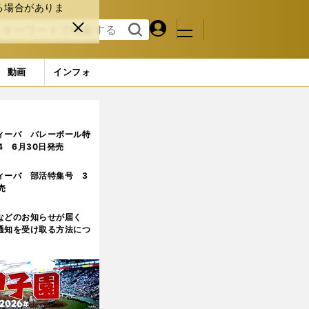
る場合がありま
マイペ
閉じ
検索
メニュ
ー
る
す
ジ
る
動画
インフォ
ィーバ バレーボール特
.4 6月30日発売
ィーバ 部活特集号 3
売
などのお知らせが届く
通知を受け取る方法につ