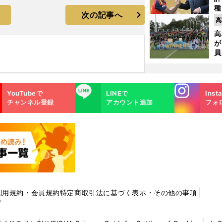
種
次の記事へ
ィ
高
起
高
が
員
み
Instagra
LINE
YouTubeで
LINEで
Inst
m
チャンネル登録
アカウント追加
フォ
利用規約・会員規約
特定商取引法に基づく表示・その他の事項
プ