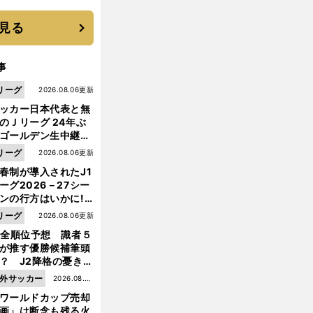
に３年目のNBA挑戦
続く
見る
事
リーグ
2026.08.06更新
ッカー日本代表と無
のＪリーグ 24年ぶ
ゴールデン生中継の
幕戦でヘタな試合は
リーグ
2026.08.06更新
せられない
春制が導入されたJ1
ーグ2026－27シー
ンの行方はいかに!?
５人の識者が全順位
リーグ
2026.08.06更新
前
大胆予想
へ
1全順位予想 識者５
が推す優勝候補筆頭
？ J2降格の憂き目
遭いそうな３クラブ
外サッカー
2026.08.05
は？
ワールドカップ売却
更新
画」は断念も残る火