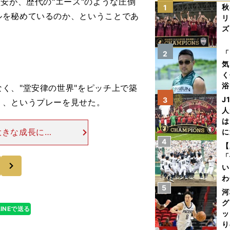
安が、歴代の"エース"のような圧倒
秋
1
ルを秘めているのか、ということであ
リ
ズ
を
「
2
気
く
浴
く、"堂安律の世界"をピッチ上で築
太
J
3
う、というプレーを見せた。
ァ
人
は
大きな成長につ
に
4
作る意識が強く
と
【
んですけど、今
「
次
い
わ
5
だ
河
グ
LINEで送る
ッ
り