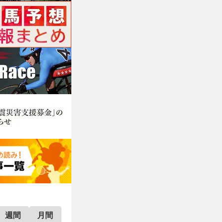
週間
月間