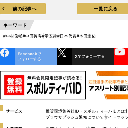
前の記事へ
一覧に戻る
キーワード
#中村俊輔
#中田英寿
#堂安律
#日本代表
#本田圭佑
ebo
X
YouTube
Facebookで
Xでフォローする
ok
フォローする
サービス
推奨環境
集英社ID・スポルティーバIDとは
ブラウザプッシュ通知について
サイトマッ