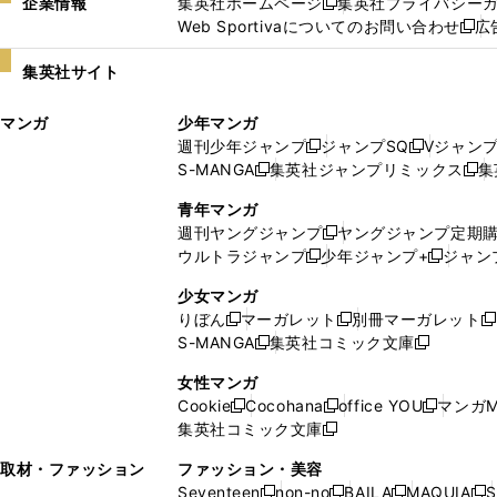
企業情報
集英社ホームページ
集英社プライバシー
新
Web Sportivaについてのお問い合わせ
広
し
新
い
し
集英社サイト
ウ
い
ィ
ウ
マンガ
少年マンガ
ン
ィ
週刊少年ジャンプ
ジャンプSQ
Vジャン
ド
ン
新
新
S-MANGA
集英社ジャンプリミックス
集
ウ
ド
新
し
し
新
で
ウ
し
い
い
し
青年マンガ
開
で
い
ウ
ウ
い
週刊ヤングジャンプ
ヤングジャンプ定期
新
く
開
ウ
ィ
ィ
ウ
ウルトラジャンプ
少年ジャンプ+
ジャン
新
し
新
く
ィ
ン
ン
ィ
し
い
し
ン
ド
ド
ン
少女マンガ
い
ウ
い
ド
ウ
ウ
ド
りぼん
マーガレット
別冊マーガレット
新
新
新
ウ
ィ
ウ
ウ
で
で
ウ
S-MANGA
集英社コミック文庫
し
新
し
新
ィ
ン
ィ
で
開
開
で
い
し
い
し
ン
ド
ン
女性マンガ
開
く
く
開
ウ
い
ウ
い
ド
ウ
ド
Cookie
Cocohana
office YOU
マンガM
く
く
新
新
新
ィ
ウ
ィ
ウ
ウ
で
ウ
集英社コミック文庫
し
新
し
し
ン
ィ
ン
ィ
で
開
で
い
し
い
い
ド
ン
ド
ン
取材・ファッション
ファッション・美容
開
く
開
ウ
い
ウ
ウ
ウ
ド
ウ
ド
Seventeen
non-no
BAILA
MAQUIA
S
く
く
新
新
新
新