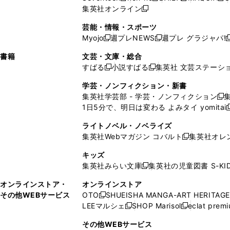
ィ
ウ
ィ
ィ
で
ウ
で
ウ
集英社オンライン
し
新
し
し
し
ン
ィ
ン
ン
開
で
開
で
い
し
い
い
い
ド
ン
ド
ド
芸能・情報・スポーツ
く
開
く
開
ウ
い
ウ
ウ
ウ
ウ
ド
ウ
ウ
Myojo
週プレNEWS
週プレ グラジャパ!
く
く
新
新
新
ィ
ウ
ィ
ィ
ィ
で
ウ
で
で
し
し
ン
ィ
ン
ン
ン
書籍
文芸・文庫・総合
開
で
開
開
い
い
ド
ン
ド
ド
ド
すばる
小説すばる
集英社 文芸ステーシ
く
開
く
く
新
新
ウ
ウ
ウ
ド
ウ
ウ
ウ
く
し
し
ィ
ィ
学芸・ノンフィクション・新書
で
ウ
で
で
で
い
い
ン
ン
集英社学芸部 - 学芸・ノンフィクション
開
で
開
開
開
新
ウ
ウ
ド
ド
1日5分で、明日は変わる よみタイ yomitai
く
開
く
く
く
し
新
ィ
ィ
ウ
ウ
く
い
ン
ン
ライトノベル・ノベライズ
で
で
ウ
ド
ド
集英社Webマガジン コバルト
集英社オレ
開
開
新
ィ
ウ
ウ
く
く
し
ン
キッズ
で
で
い
ド
集英社みらい文庫
集英社の児童図書 S-KID
開
開
新
ウ
ウ
く
く
し
ィ
オンラインストア・
オンラインストア
で
い
ン
その他WEBサービス
OTO
SHUEISHA MANGA-ART HERITAGE
開
新
ウ
ド
LEEマルシェ
SHOP Marisol
eclat prem
く
し
新
新
ィ
ウ
い
し
し
ン
その他WEBサービス
で
ウ
い
い