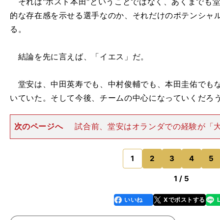
それは"ポスト本田"ということではなく、あくまでも堂
的な存在感を示せる選手なのか、それだけのポテンシャ
る。
結論を先に言えば、「イエス」だ。
堂安は、中田英寿でも、中村俊輔でも、本田圭佑でもな
いていた。そして今後、チームの中心になっていくだろ
次のページへ
試合前、堂安はオランダでの経験が「
ながっている」と言及した。「以前は、自分がゲームを
て、ビルドアップにも積極的に参加してプレーしていた
はそのマインドが変わりま
1
2
3
4
5
のページへ
1 / 5
いいね
Xでポストする
line
faceboo
x
k