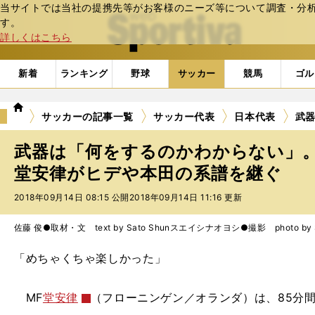
当サイトでは当社の提携先等がお客様のニーズ等について調査・分析し
web Sportiva (webスポルティーバ)
す。
詳しくはこちら
新着
ランキング
野球
サッカー
競馬
ゴル
we
サッカーの記事一覧
サッカー代表
日本代表
武
b
ス
武器は「何をするのかわからない」
ポ
ル
堂安律がヒデや本田の系譜を継ぐ
テ
2018年09月14日 08:15 公開
2018年09月14日 11:16 更新
ィ
ー
バ
佐藤 俊●取材・文 text by Sato Shun
スエイシナオヨシ●撮影 photo by Sue
「めちゃくちゃ楽しかった」
MF
堂安律
（フローニンゲン／オランダ）は、85分