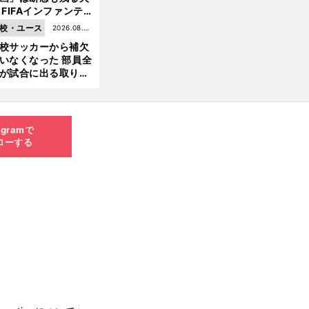
 FIFAインファンテ
ーノ会長体制に何が
校・ユース
2026.08.05
きているのか
校サッカーから補欠
更新
いなくなった 部員全
が試合に出る取り組
が進んでいる
agramで
ローする