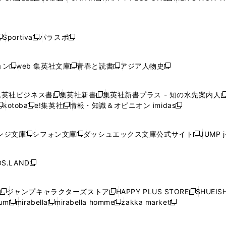
ィ
ィ
ィ
ィ
で
で
で
で
で
し
し
し
し
し
ン
ン
ン
ン
開
開
開
開
開
い
い
い
い
い
ド
ド
ド
ド
く
く
く
く
く
ウ
ウ
ウ
ウ
ウ
ウ
ウ
ウ
ウ
Sportiva
パラスポ
新
新
ィ
ィ
ィ
ィ
ィ
で
で
で
で
し
し
し
ン
ン
ン
ン
ン
開
開
開
開
い
い
い
ド
ド
ド
ド
ド
ョン
web 集英社文庫
青春と読書
アジア人物史
く
く
く
く
新
新
新
新
ウ
ウ
ウ
ウ
ウ
ウ
ウ
ウ
し
し
し
し
ィ
ィ
ィ
で
で
で
で
で
い
い
い
い
ン
ン
ン
集英社ビジネス書
集英社新書
集英社新書プラス - 知の水先案内人
開
開
開
開
開
新
新
新
ウ
ウ
ウ
ウ
ド
ド
ド
kotoba
e!集英社
情報・知識＆オピニオン imidas
く
く
く
く
く
新
し
新
し
新
ィ
ィ
ィ
ィ
ウ
ウ
ウ
し
し
い
し
い
し
ン
ン
ン
ン
で
で
で
い
い
ウ
い
ウ
い
ド
ド
ド
ド
ンジ文庫
シフォン文庫
ダッシュエックス文庫公式サイト
JUMP 
開
開
開
新
新
新
ウ
ウ
ィ
ウ
ィ
ウ
ウ
ウ
ウ
ウ
く
く
く
し
し
し
ィ
ィ
ン
ィ
ン
ィ
で
で
で
で
い
い
い
ン
ン
ド
ン
ド
ン
S.LAND
開
開
開
開
新
ウ
ウ
ウ
ド
ド
ウ
ド
ウ
ド
く
く
く
く
し
ィ
ィ
ィ
ウ
ウ
で
ウ
で
ウ
い
ン
ン
ン
ジャンプキャラクターズストア
HAPPY PLUS STORE
SHUEIS
で
で
開
で
開
で
新
新
新
ウ
ド
ド
ド
ium
mirabella
mirabella homme
zakka market
開
開
く
開
く
開
し
新
新
新
し
新
し
ィ
ウ
ウ
ウ
く
く
く
く
い
し
し
い
し
し
い
ン
で
で
で
ウ
い
い
ウ
い
い
ウ