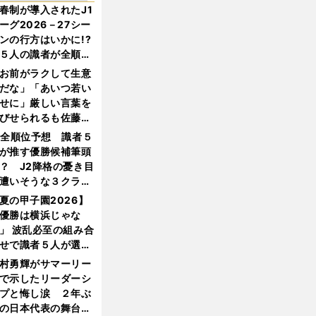
春制が導入されたJ1
ーグ2026－27シー
ンの行方はいかに!?
５人の識者が全順位
大胆予想
お前がラクして生意
だな」「あいつ若い
せに」厳しい言葉を
びせられるも佐藤慎
郎が貫いた誇りとフ
1全順位予想 識者５
ンへの思い
が推す優勝候補筆頭
？ J2降格の憂き目
遭いそうな３クラブ
は？
夏の甲子園2026】
優勝は横浜じゃな
」 波乱必至の組み合
せで識者５人が選ん
優勝校はここだ！
村勇輝がサマーリー
で示したリーダーシ
プと悔し涙 ２年ぶ
の日本代表の舞台を