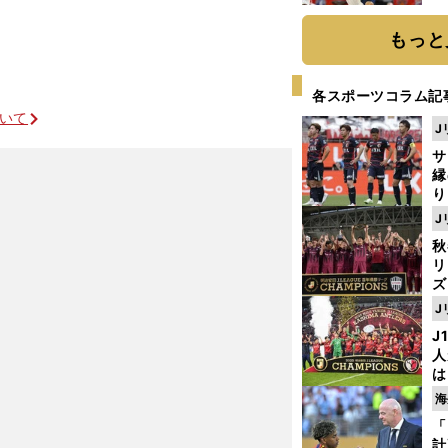
糧
は
もっと
各スポーツコラム記
ついて
J
サ
縁
り
開
J
見
秋
リ
ズ
J
を
を残せたのか
J
人
は
に
海
と
「
計