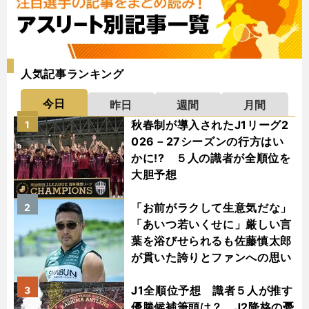
人気記事ランキング
今日
昨日
週間
月間
秋春制が導入されたJ1リーグ2
1
026－27シーズンの行方はい
かに!? ５人の識者が全順位を
大胆予想
「お前がラクして生意気だな」
2
「あいつ若いくせに」厳しい言
葉を浴びせられるも佐藤慎太郎
が貫いた誇りとファンへの思い
J1全順位予想 識者５人が推す
3
優勝候補筆頭は？ J2降格の憂