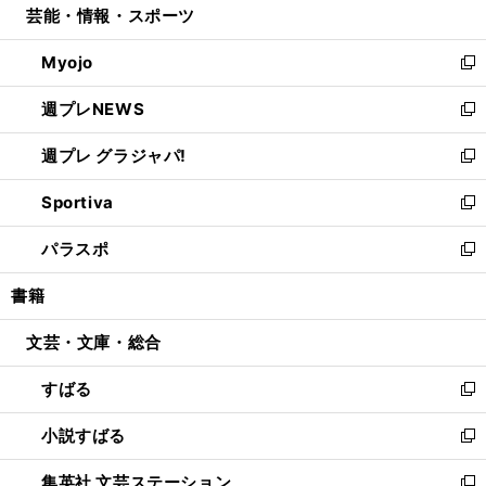
芸能・情報・スポーツ
く
で
ド
ィ
い
開
ウ
ン
ウ
Myojo
く
で
ド
ィ
新
開
ウ
ン
し
週プレNEWS
く
で
ド
い
新
開
ウ
ウ
し
週プレ グラジャパ!
く
で
ィ
い
新
開
ン
ウ
し
Sportiva
く
ド
ィ
い
新
ウ
ン
ウ
し
パラスポ
で
ド
ィ
い
新
開
ウ
ン
ウ
し
書籍
く
で
ド
ィ
い
開
ウ
ン
ウ
文芸・文庫・総合
く
で
ド
ィ
開
ウ
ン
すばる
く
で
ド
新
開
ウ
し
小説すばる
く
で
い
新
開
ウ
し
集英社 文芸ステーション
く
ィ
い