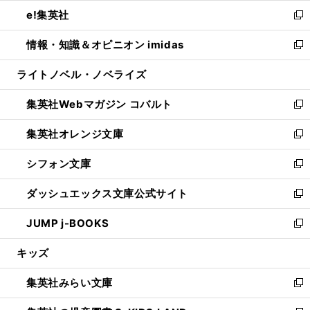
ウ
ン
ウ
し
e!集英社
く
で
ド
ィ
い
新
開
ウ
ン
ウ
し
情報・知識＆オピニオン imidas
く
で
ド
ィ
い
新
開
ウ
ン
ウ
し
ライトノベル・ノベライズ
く
で
ド
ィ
い
開
ウ
ン
ウ
集英社Webマガジン コバルト
く
で
ド
ィ
新
開
ウ
ン
し
集英社オレンジ文庫
く
で
ド
い
新
開
ウ
ウ
し
シフォン文庫
く
で
ィ
い
新
開
ン
ウ
し
ダッシュエックス文庫公式サイト
く
ド
ィ
い
新
ウ
ン
ウ
し
JUMP j-BOOKS
で
ド
ィ
い
新
開
ウ
ン
ウ
し
キッズ
く
で
ド
ィ
い
開
ウ
ン
ウ
集英社みらい文庫
く
で
ド
ィ
新
開
ウ
ン
し