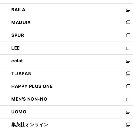
開
ウ
し
BAILA
く
ィ
い
新
ン
ウ
し
MAQUIA
ド
ィ
い
新
ウ
ン
ウ
し
SPUR
で
ド
ィ
い
新
開
ウ
ン
ウ
し
LEE
く
で
ド
ィ
い
新
開
ウ
ン
ウ
し
eclat
く
で
ド
ィ
い
新
開
ウ
ン
ウ
し
T JAPAN
く
で
ド
ィ
い
新
開
ウ
ン
ウ
し
HAPPY PLUS ONE
く
で
ド
ィ
い
新
開
ウ
ン
ウ
し
MEN'S NON-NO
く
で
ド
ィ
い
新
開
ウ
ン
ウ
し
UOMO
く
で
ド
ィ
い
新
開
ウ
ン
ウ
し
集英社オンライン
く
で
ド
ィ
い
新
開
ウ
ン
ウ
し