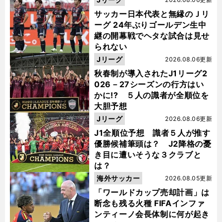
サッカー日本代表と無縁のＪリ
ーグ 24年ぶりゴールデン生中
継の開幕戦でヘタな試合は見せ
られない
Jリーグ
2026.08.06更新
秋春制が導入されたJ1リーグ2
026－27シーズンの行方はい
かに!? ５人の識者が全順位を
大胆予想
Jリーグ
2026.08.06更新
J1全順位予想 識者５人が推す
優勝候補筆頭は？ J2降格の憂
き目に遭いそうな３クラブと
は？
海外サッカー
2026.08.05更新
「ワールドカップ売却計画」は
断念も残る火種 FIFAインファ
ンティーノ会長体制に何が起き