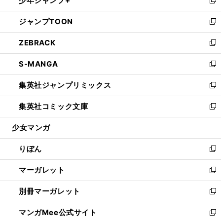
少年ジャンプ+
で
ド
ィ
い
新
開
ウ
ン
ウ
し
ジャンプTOON
く
で
ド
ィ
い
新
開
ウ
ン
ウ
し
ZEBRACK
く
で
ド
ィ
い
新
開
ウ
ン
ウ
し
S-MANGA
く
で
ド
ィ
い
新
開
ウ
ン
ウ
し
集英社ジャンプリミックス
く
で
ド
ィ
い
新
開
ウ
ン
ウ
し
集英社コミック文庫
く
で
ド
ィ
い
新
開
ウ
ン
ウ
し
少女マンガ
く
で
ド
ィ
い
開
ウ
ン
ウ
りぼん
く
で
ド
ィ
新
開
ウ
ン
し
マーガレット
く
で
ド
い
新
開
ウ
ウ
し
別冊マーガレット
く
で
ィ
い
新
開
ン
ウ
し
マンガMee公式サイト
く
ド
ィ
い
新