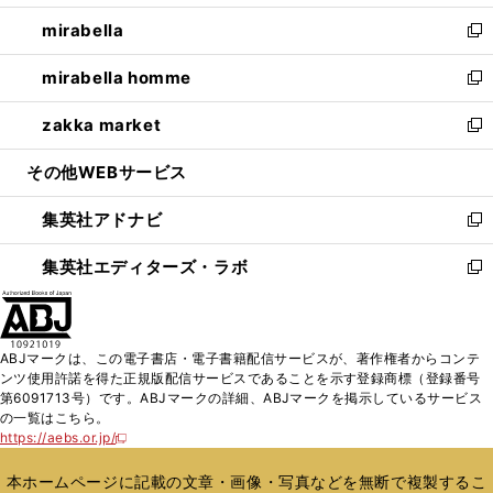
開
ウ
ン
ウ
し
mirabella
く
で
ド
ィ
い
新
開
ウ
ン
ウ
し
mirabella homme
く
で
ド
ィ
い
新
開
ウ
ン
ウ
し
zakka market
く
で
ド
ィ
い
新
開
ウ
ン
ウ
し
その他WEBサービス
く
で
ド
ィ
い
開
ウ
ン
ウ
集英社アドナビ
く
で
ド
ィ
新
開
ウ
ン
し
集英社エディターズ・ラボ
く
で
ド
い
新
開
ウ
ウ
し
く
で
ィ
い
開
ン
ウ
ABJマークは、この電子書店・電子書籍配信サービスが、著作権者からコンテ
く
ド
ィ
ンツ使用許諾を得た正規版配信サービスであることを示す登録商標（登録番号
ウ
ン
第6091713号）です。ABJマークの詳細、ABJマークを掲示しているサービス
で
ド
の一覧はこちら。
開
ウ
https://aebs.or.jp/
新
く
で
し
い
開
本ホームページに記載の文章・画像・写真などを無断で複製するこ