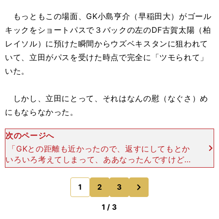
もっともこの場面、GK小島亨介（早稲田大）がゴール
キックをショートパスで３バックの左のDF古賀太陽（柏
レイソル）に預けた瞬間からウズベキスタンに狙われて
いて、立田がパスを受けた時点で完全に「ツモられて」
いた。
しかし、立田にとって、それはなんの慰（なぐさ）め
にもならなかった。
次のページへ
「GKとの距離も近かったので、返すにしてもとか
いろいろ考えてしまって、ああなったんですけど、
割り切ってしまえばよかったというのは終わったあ
とに話しました。DFとして、あの位置であのプレ
次
1
2
3
のページへ
ーはいらなかった
1 / 3