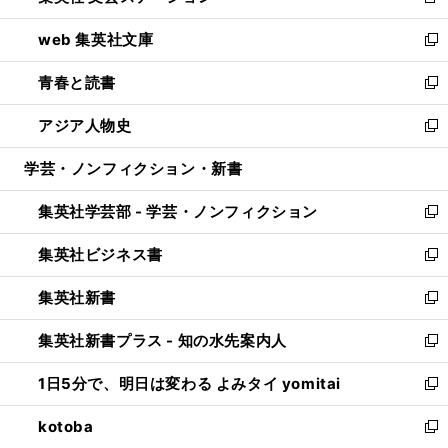
新
ン
ウ
し
web 集英社文庫
ド
ィ
い
新
ウ
ン
ウ
し
青春と読書
で
ド
ィ
い
新
開
ウ
ン
ウ
し
アジア人物史
く
で
ド
ィ
い
新
開
ウ
ン
ウ
し
学芸・ノンフィクション・新書
く
で
ド
ィ
い
開
ウ
ン
ウ
集英社学芸部 - 学芸・ノンフィクション
く
で
ド
ィ
新
開
ウ
ン
し
集英社ビジネス書
く
で
ド
い
新
開
ウ
ウ
し
集英社新書
く
で
ィ
い
新
開
ン
ウ
し
集英社新書プラス - 知の水先案内人
く
ド
ィ
い
新
ウ
ン
ウ
し
1日5分で、明日は変わる よみタイ yomitai
で
ド
ィ
い
新
開
ウ
ン
ウ
し
kotoba
く
で
ド
ィ
い
新
開