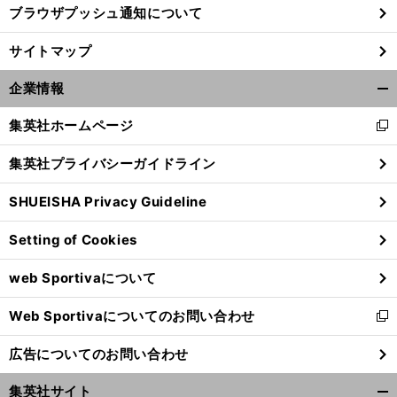
ブラウザプッシュ通知について
サイトマップ
企業情報
開
く/
集英社ホームページ
新
閉
し
じ
集英社プライバシーガイドライン
い
る
ウ
SHUEISHA Privacy Guideline
ィ
ン
Setting of Cookies
ド
ウ
web Sportivaについて
で
開
Web Sportivaについてのお問い合わせ
く
新
し
広告についてのお問い合わせ
い
ウ
集英社サイト
ィ