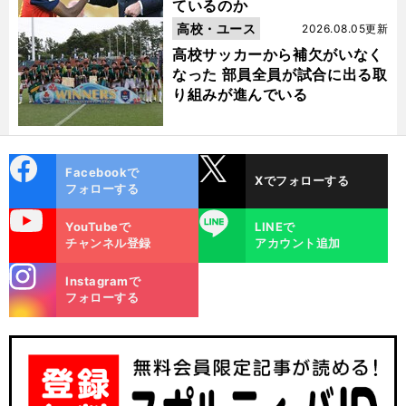
ているのか
高校・ユース
2026.08.05更新
高校サッカーから補欠がいなく
なった 部員全員が試合に出る取
り組みが進んでいる
cebo
X
Facebookで
Xでフォローする
ok
フォローする
uTube
LINE
YouTubeで
LINEで
チャンネル登録
アカウント追加
stagra
Instagramで
m
フォローする