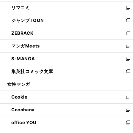
ウ
ン
ウ
し
リマコミ
で
ド
ィ
い
新
開
ウ
ン
ウ
し
ジャンプTOON
く
で
ド
ィ
い
新
開
ウ
ン
ウ
し
ZEBRACK
く
で
ド
ィ
い
新
開
ウ
ン
ウ
し
マンガMeets
く
で
ド
ィ
い
新
開
ウ
ン
ウ
し
S-MANGA
く
で
ド
ィ
い
新
開
ウ
ン
ウ
し
集英社コミック文庫
く
で
ド
ィ
い
新
開
ウ
ン
ウ
し
女性マンガ
く
で
ド
ィ
い
開
ウ
ン
ウ
Cookie
く
で
ド
ィ
新
開
ウ
ン
し
Cocohana
く
で
ド
い
新
開
ウ
ウ
し
office YOU
く
で
ィ
い
新
開
ン
ウ
し