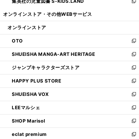
集英社の児童図書 S-KIDS.LAND
く
で
ド
い
新
開
ウ
ウ
し
オンラインストア・
その他WEBサービス
く
で
ィ
い
開
ン
ウ
オンラインストア
く
ド
ィ
ウ
ン
OTO
で
ド
新
開
ウ
し
SHUEISHA MANGA-ART HERITAGE
く
で
い
新
開
ウ
し
ジャンプキャラクターズストア
く
ィ
い
新
ン
ウ
し
HAPPY PLUS STORE
ド
ィ
い
新
ウ
ン
ウ
し
SHUEISHA VOX
で
ド
ィ
い
新
開
ウ
ン
ウ
し
LEEマルシェ
く
で
ド
ィ
い
新
開
ウ
ン
ウ
し
SHOP Marisol
く
で
ド
ィ
い
新
開
ウ
ン
ウ
し
eclat premium
く
で
ド
ィ
い
新