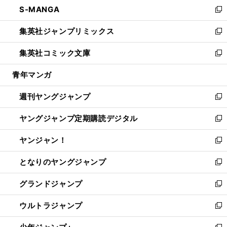
し
S-MANGA
く
で
ド
ィ
い
新
開
ウ
ン
ウ
し
集英社ジャンプリミックス
く
で
ド
ィ
い
新
開
ウ
ン
ウ
し
集英社コミック文庫
く
で
ド
ィ
い
新
開
ウ
ン
ウ
し
青年マンガ
く
で
ド
ィ
い
開
ウ
ン
ウ
週刊ヤングジャンプ
く
で
ド
ィ
新
開
ウ
ン
し
ヤングジャンプ定期購読デジタル
く
で
ド
い
新
開
ウ
ウ
し
ヤンジャン！
く
で
ィ
い
新
開
ン
ウ
し
となりのヤングジャンプ
く
ド
ィ
い
新
ウ
ン
ウ
し
グランドジャンプ
で
ド
ィ
い
新
開
ウ
ン
ウ
し
ウルトラジャンプ
く
で
ド
ィ
い
新
開
ウ
ン
ウ
し
く