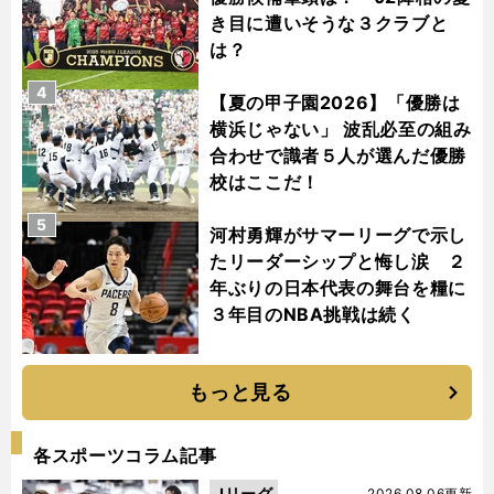
き目に遭いそうな３クラブと
は？
4
【夏の甲子園2026】「優勝は
横浜じゃない」 波乱必至の組み
合わせで識者５人が選んだ優勝
校はここだ！
5
河村勇輝がサマーリーグで示し
たリーダーシップと悔し涙 ２
年ぶりの日本代表の舞台を糧に
３年目のNBA挑戦は続く
もっと見る
各スポーツコラム記事
Jリーグ
2026.08.06更新