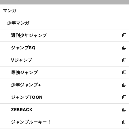
開
ン
く/
マンガ
ド
閉
ウ
じ
少年マンガ
で
る
開
週刊少年ジャンプ
く
新
し
ジャンプSQ
い
新
ウ
し
Vジャンプ
ィ
い
新
ン
ウ
し
最強ジャンプ
ド
ィ
い
新
ウ
ン
ウ
し
少年ジャンプ+
で
ド
ィ
い
新
開
ウ
ン
ウ
し
ジャンプTOON
く
で
ド
ィ
い
新
開
ウ
ン
ウ
し
ZEBRACK
く
で
ド
ィ
い
新
開
ウ
ン
ウ
し
ジャンプルーキー！
く
で
ド
ィ
い
新
開
ウ
ン
ウ