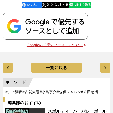
いいね
Xでポストする
LINEで送る
line
faceboo
x
k
Googleの「優先ソース」について
一覧に戻る
キーワード
#井上潮音
#古賀太陽
#小島亨介
#森保ジャパン
#立田悠悟
編集部のおすすめ
スポルティーバ バレーボール