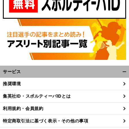
サービス
開
、
前
く/
へ
推奨環境
閉
じ
集英社ID・スポルティーバIDとは
る
利用規約・会員規約
特定商取引法に基づく表示・その他の事項