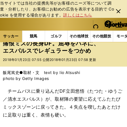
当サイトでは当社の提携先等がお客様のニーズ等について調
査・分析したり、お客様にお勧めの広告を表⽰する⽬的で Co
閉じ
okie を使⽤する場合があります。
詳しくはこちら
る
マイペ
web Sportiva (webスポルティーバ)
検索
メニュ
we
ー
サッカーの記事一覧
サッカー代表
日本代表
痛
b
ジ
サッカー
競馬
ゴルフ
その他球技
その他競技
モー
ス
痛恨ミスの長身DF。屈辱をバネに、
ポ
エスパルスでレギュラーをつかめ
ル
テ
2018年01月23日 07:55 公開
2018年01月23日 07:58 更新
ィ
ー
飯尾篤史●取材・文 text by Iio Atsushi
バ
photo by Getty Images
チームバスに乗り込んだDF立田悠悟（たつた・ゆうご
／清水エスパルス）が、取材陣の要望に応えてふたたび
ミックスゾーンに戻ってきた。４失点を喫したあとだけ
に足取りは重く、表情も硬い。