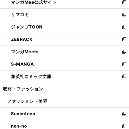
マンガMee公式サイト
く
ド
ィ
い
新
ウ
ン
ウ
し
リマコミ
で
ド
ィ
い
新
開
ウ
ン
ウ
し
ジャンプTOON
く
で
ド
ィ
い
新
開
ウ
ン
ウ
し
ZEBRACK
く
で
ド
ィ
い
新
開
ウ
ン
ウ
し
マンガMeets
く
で
ド
ィ
い
新
開
ウ
ン
ウ
し
S-MANGA
く
で
ド
ィ
い
新
開
ウ
ン
ウ
し
集英社コミック文庫
く
で
ド
ィ
い
新
開
ウ
ン
ウ
し
取材・ファッション
く
で
ド
ィ
い
開
ウ
ン
ウ
ファッション・美容
く
で
ド
ィ
開
ウ
ン
Seventeen
く
で
ド
新
開
ウ
し
non-no
く
で
い
新