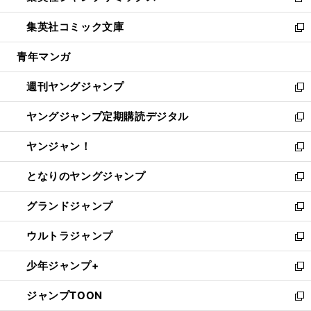
新
開
ウ
ン
ウ
し
集英社コミック文庫
く
で
ド
ィ
い
新
開
ウ
ン
ウ
し
青年マンガ
く
で
ド
ィ
い
開
ウ
ン
ウ
週刊ヤングジャンプ
く
で
ド
ィ
新
開
ウ
ン
し
ヤングジャンプ定期購読デジタル
く
で
ド
い
新
開
ウ
ウ
し
ヤンジャン！
く
で
ィ
い
新
開
ン
ウ
し
となりのヤングジャンプ
く
ド
ィ
い
新
ウ
ン
ウ
し
グランドジャンプ
で
ド
ィ
い
新
開
ウ
ン
ウ
し
ウルトラジャンプ
く
で
ド
ィ
い
新
開
ウ
ン
ウ
し
少年ジャンプ+
く
で
ド
ィ
い
新
開
ウ
ン
ウ
し
ジャンプTOON
く
で
ド
ィ
い
新
開