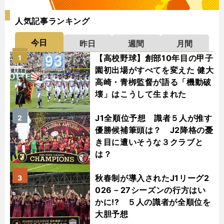
人気記事ランキング
今日
昨日
週間
月間
【高校野球】創部10年目の甲子
1
園初出場がすべてを変えた 健大
高崎・青栁監督が語る「機動破
壊」はこうして生まれた
J1全順位予想 識者５人が推す
2
優勝候補筆頭は？ J2降格の憂
き目に遭いそうな３クラブと
は？
秋春制が導入されたJ1リーグ2
3
026－27シーズンの行方はい
かに!? ５人の識者が全順位を
大胆予想