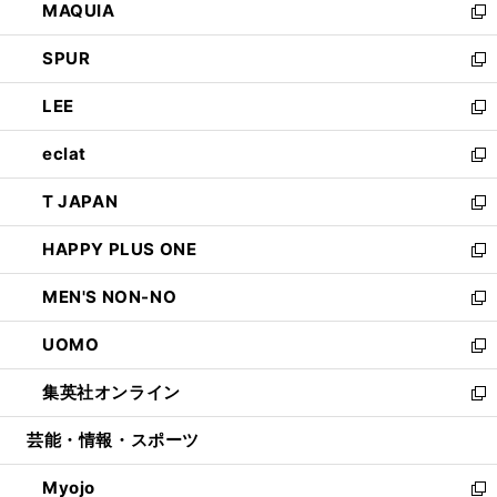
MAQUIA
ド
ィ
い
新
ウ
ン
ウ
し
SPUR
で
ド
ィ
い
新
開
ウ
ン
ウ
し
LEE
く
で
ド
ィ
い
新
開
ウ
ン
ウ
し
eclat
く
で
ド
ィ
い
新
開
ウ
ン
ウ
し
T JAPAN
く
で
ド
ィ
い
新
開
ウ
ン
ウ
し
HAPPY PLUS ONE
く
で
ド
ィ
い
新
開
ウ
ン
ウ
し
MEN'S NON-NO
く
で
ド
ィ
い
新
開
ウ
ン
ウ
し
UOMO
く
で
ド
ィ
い
新
開
ウ
ン
ウ
し
集英社オンライン
く
で
ド
ィ
い
新
開
ウ
ン
ウ
し
芸能・情報・スポーツ
く
で
ド
ィ
い
開
ウ
ン
ウ
Myojo
く
で
ド
ィ
新