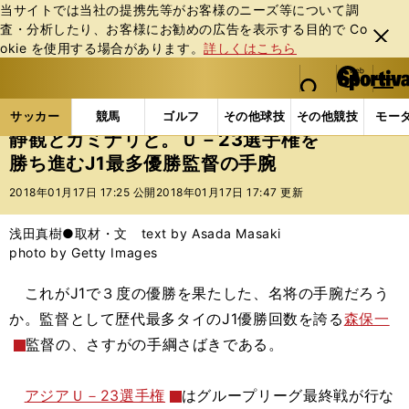
当サイトでは当社の提携先等がお客様のニーズ等について調
査・分析したり、お客様にお勧めの広告を表⽰する⽬的で Co
閉じ
okie を使⽤する場合があります。
詳しくはこちら
る
マイペ
web Sportiva (webスポルティーバ)
検索
メニュ
we
ー
サッカーの記事一覧
サッカー代表
日本代表
静観
b
ジ
サッカー
競馬
ゴルフ
その他球技
その他競技
モー
ス
静観とカミナリと。Ｕ－23選手権を
ポ
勝ち進むJ1最多優勝監督の手腕
ル
テ
2018年01月17日 17:25 公開
2018年01月17日 17:47 更新
ィ
ー
浅田真樹●取材・文 text by Asada Masaki
バ
photo by Getty Images
これがJ1で３度の優勝を果たした、名将の手腕だろう
か。監督として歴代最多タイのJ1優勝回数を誇る
森保一
監督の、さすがの手綱さばきである。
アジアＵ－23選手権
はグループリーグ最終戦が行な