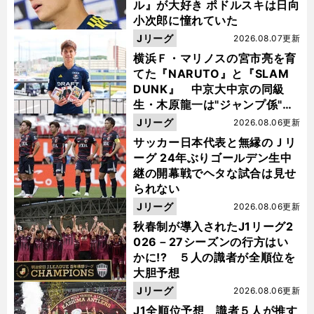
ル』が大好き ポドルスキは日向
小次郎に憧れていた
Jリーグ
2026.08.07更新
横浜Ｆ・マリノスの宮市亮を育
てた『NARUTO』と『SLAM
DUNK』 中京大中京の同級
生・木原龍一は"ジャンプ係"だ
った
Jリーグ
2026.08.06更新
サッカー日本代表と無縁のＪリ
ーグ 24年ぶりゴールデン生中
継の開幕戦でヘタな試合は見せ
られない
Jリーグ
2026.08.06更新
秋春制が導入されたJ1リーグ2
026－27シーズンの行方はい
かに!? ５人の識者が全順位を
大胆予想
Jリーグ
2026.08.06更新
J1全順位予想 識者５人が推す