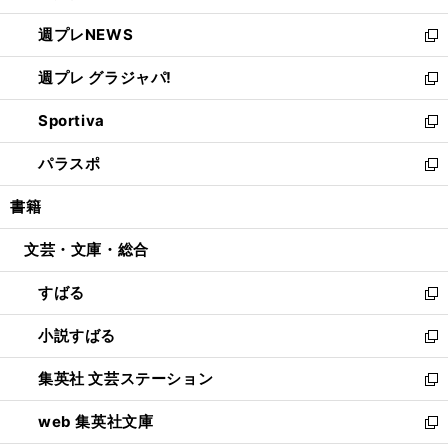
開
ウ
ン
し
週プレNEWS
く
で
ド
い
新
開
ウ
ウ
し
週プレ グラジャパ!
く
で
ィ
い
新
開
ン
ウ
し
Sportiva
く
ド
ィ
い
新
ウ
ン
ウ
し
パラスポ
で
ド
ィ
い
新
開
ウ
ン
ウ
し
書籍
く
で
ド
ィ
い
開
ウ
ン
ウ
文芸・文庫・総合
く
で
ド
ィ
開
ウ
ン
すばる
く
で
ド
新
開
ウ
し
小説すばる
く
で
い
新
開
ウ
し
集英社 文芸ステーション
く
ィ
い
新
ン
ウ
し
web 集英社文庫
ド
ィ
い
新
ウ
ン
ウ
し