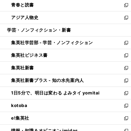
青春と読書
で
ド
ィ
い
新
開
ウ
ン
ウ
し
アジア人物史
く
で
ド
ィ
い
新
開
ウ
ン
ウ
し
学芸・ノンフィクション・新書
く
で
ド
ィ
い
開
ウ
ン
ウ
集英社学芸部 - 学芸・ノンフィクション
く
で
ド
ィ
新
開
ウ
ン
し
集英社ビジネス書
く
で
ド
い
新
開
ウ
ウ
し
集英社新書
く
で
ィ
い
新
開
ン
ウ
し
集英社新書プラス - 知の水先案内人
く
ド
ィ
い
新
ウ
ン
ウ
し
1日5分で、明日は変わる よみタイ yomitai
で
ド
ィ
い
新
開
ウ
ン
ウ
し
kotoba
く
で
ド
ィ
い
新
開
ウ
ン
ウ
し
e!集英社
く
で
ド
ィ
い
新
開
ウ
ン
ウ
し
情報・知識＆オピニオン imidas
く
で