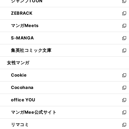
ジャンプTOON
く
で
ド
ィ
い
新
開
ウ
ン
ウ
し
ZEBRACK
く
で
ド
ィ
い
新
開
ウ
ン
ウ
し
マンガMeets
く
で
ド
ィ
い
新
開
ウ
ン
ウ
し
S-MANGA
く
で
ド
ィ
い
新
開
ウ
ン
ウ
し
集英社コミック文庫
く
で
ド
ィ
い
新
開
ウ
ン
ウ
し
女性マンガ
く
で
ド
ィ
い
開
ウ
ン
ウ
Cookie
く
で
ド
ィ
新
開
ウ
ン
し
Cocohana
く
で
ド
い
新
開
ウ
ウ
し
office YOU
く
で
ィ
い
新
開
ン
ウ
し
マンガMee公式サイト
く
ド
ィ
い
新
ウ
ン
ウ
し
リマコミ
で
ド
ィ
い
新