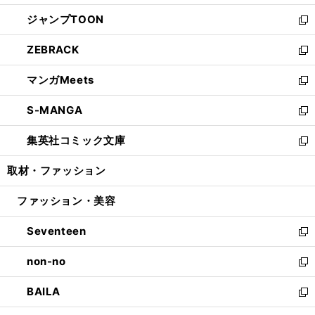
開
ウ
ン
ウ
し
ジャンプTOON
く
で
ド
ィ
い
新
開
ウ
ン
ウ
し
ZEBRACK
く
で
ド
ィ
い
新
開
ウ
ン
ウ
し
マンガMeets
く
で
ド
ィ
い
新
開
ウ
ン
ウ
し
S-MANGA
く
で
ド
ィ
い
新
開
ウ
ン
ウ
し
集英社コミック文庫
く
で
ド
ィ
い
新
開
ウ
ン
ウ
し
取材・ファッション
く
で
ド
ィ
い
開
ウ
ン
ウ
ファッション・美容
く
で
ド
ィ
開
ウ
ン
Seventeen
く
で
ド
新
開
ウ
し
non-no
く
で
い
新
開
ウ
し
BAILA
く
ィ
い
新
ン
ウ
し