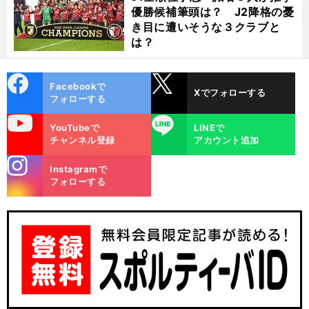
優勝候補筆頭は？ J2降格の憂
き目に遭いそうな３クラブと
は？
cebo
X
Facebookで
Xでフォローする
ok
フォローする
uTube
LINE
YouTubeで
LINEで
チャンネル登録
アカウント追加
stagra
Instagramで
m
フォローする