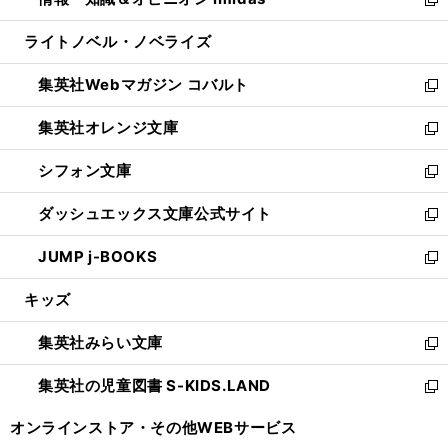
ド
ィ
い
新
開
ウ
ン
ウ
し
ライトノベル・ノベライズ
く
で
ド
ィ
い
開
ウ
ン
ウ
集英社Webマガジン コバルト
く
で
ド
ィ
新
開
ウ
ン
し
集英社オレンジ文庫
く
で
ド
い
新
開
ウ
ウ
し
シフォン文庫
く
で
ィ
い
新
開
ン
ウ
し
ダッシュエックス文庫公式サイト
く
ド
ィ
い
新
ウ
ン
ウ
し
JUMP j-BOOKS
で
ド
ィ
い
新
開
ウ
ン
ウ
し
キッズ
く
で
ド
ィ
い
開
ウ
ン
ウ
集英社みらい文庫
く
で
ド
ィ
新
開
ウ
ン
し
集英社の児童図書 S-KIDS.LAND
く
で
ド
い
新
開
ウ
ウ
し
オンラインストア・
その他WEBサービス
く
で
ィ
い