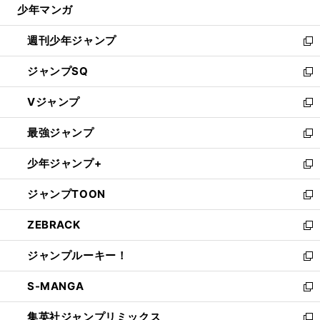
じ
少年マンガ
で
る
開
週刊少年ジャンプ
く
新
し
ジャンプSQ
い
新
ウ
し
Vジャンプ
ィ
い
新
ン
ウ
し
最強ジャンプ
ド
ィ
い
新
ウ
ン
ウ
し
少年ジャンプ+
で
ド
ィ
い
新
開
ウ
ン
ウ
し
ジャンプTOON
く
で
ド
ィ
い
新
開
ウ
ン
ウ
し
ZEBRACK
く
で
ド
ィ
い
新
開
ウ
ン
ウ
し
ジャンプルーキー！
く
で
ド
ィ
い
新
開
ウ
ン
ウ
し
S-MANGA
く
で
ド
ィ
い
新
開
ウ
ン
ウ
し
集英社ジャンプリミックス
く
で
ド
ィ
い