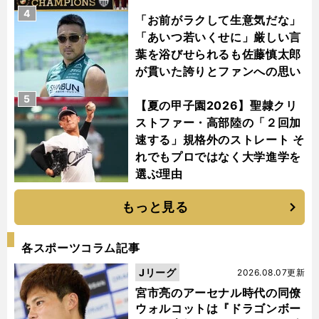
4
「お前がラクして生意気だな」
「あいつ若いくせに」厳しい言
葉を浴びせられるも佐藤慎太郎
が貫いた誇りとファンへの思い
5
【夏の甲子園2026】聖隷クリ
ストファー・高部陸の「２回加
速する」規格外のストレート そ
れでもプロではなく大学進学を
選ぶ理由
もっと見る
各スポーツコラム記事
Jリーグ
2026.08.07更新
宮市亮のアーセナル時代の同僚
ウォルコットは『ドラゴンボー