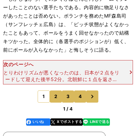
ーしたことのない選手たちである。内容的に物足りなさ
があったことは否めない。ボランチを務めたMF森島司
（サンフレッチェ広島）は、「ピッチ状態がよくなかっ
たこともあって、ボールをうまく回せなかったので結構
キツかった。全体的に（各選手のポジションが）低く、
前にボールが入らなかった」と悔しそうに語る。
次のページへ
とりわけリズムが悪くなったのは、日本が２点をリ
ードして迎えた後半52分。北朝鮮に１点を返され
ると、若い選手たちはたちまち浮き足立った。精神
的な余裕を失った選手たちは、奪ったボールを意図
次
1
2
3
4
のページへ
もなく前に蹴り出
1 / 4
いいね
Xでポストする
LINEで送る
line
faceboo
x
k