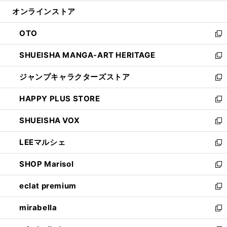
開
ン
ウ
オンラインストア
く
ド
ィ
ウ
ン
OTO
で
ド
新
開
ウ
し
SHUEISHA MANGA-ART HERITAGE
く
で
い
新
開
ウ
し
ジャンプキャラクターズストア
く
ィ
い
新
ン
ウ
し
HAPPY PLUS STORE
ド
ィ
い
新
ウ
ン
ウ
し
SHUEISHA VOX
で
ド
ィ
い
新
開
ウ
ン
ウ
し
LEEマルシェ
く
で
ド
ィ
い
新
開
ウ
ン
ウ
し
SHOP Marisol
く
で
ド
ィ
い
新
開
ウ
ン
ウ
し
eclat premium
く
で
ド
ィ
い
新
開
ウ
ン
ウ
し
mirabella
く
で
ド
ィ
い
新
開
ウ
ン
ウ
し