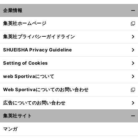
。
、
前
へ
企業情報
開
く/
集英社ホームページ
新
閉
し
じ
集英社プライバシーガイドライン
い
る
ウ
SHUEISHA Privacy Guideline
ィ
ン
Setting of Cookies
ド
ウ
web Sportivaについて
で
開
Web Sportivaについてのお問い合わせ
く
新
し
広告についてのお問い合わせ
い
ウ
集英社サイト
ィ
開
ン
く/
マンガ
ド
閉
ウ