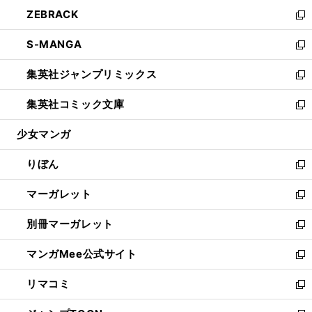
ウ
ン
ウ
し
ZEBRACK
く
で
ド
ィ
い
新
開
ウ
ン
ウ
し
S-MANGA
く
で
ド
ィ
い
新
開
ウ
ン
ウ
し
集英社ジャンプリミックス
く
で
ド
ィ
い
新
開
ウ
ン
ウ
し
集英社コミック文庫
く
で
ド
ィ
い
新
開
ウ
ン
ウ
し
少女マンガ
く
で
ド
ィ
い
開
ウ
ン
ウ
りぼん
く
で
ド
ィ
新
開
ウ
ン
し
マーガレット
く
で
ド
い
新
開
ウ
ウ
し
別冊マーガレット
く
で
ィ
い
新
開
ン
ウ
し
マンガMee公式サイト
く
ド
ィ
い
新
ウ
ン
ウ
し
リマコミ
で
ド
ィ
い
新
開
ウ
ン
ウ
し