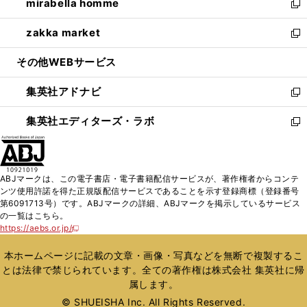
mirabella homme
く
で
ド
ィ
い
新
開
ウ
ン
ウ
し
zakka market
く
で
ド
ィ
い
新
開
ウ
ン
ウ
し
その他WEBサービス
く
で
ド
ィ
い
開
ウ
ン
ウ
集英社アドナビ
く
で
ド
ィ
新
開
ウ
ン
し
集英社エディターズ・ラボ
く
で
ド
い
新
開
ウ
ウ
し
く
で
ィ
い
開
ン
ウ
ABJマークは、この電子書店・電子書籍配信サービスが、著作権者からコンテ
く
ド
ィ
ンツ使用許諾を得た正規版配信サービスであることを示す登録商標（登録番号
ウ
ン
第6091713号）です。ABJマークの詳細、ABJマークを掲示しているサービス
で
ド
の一覧はこちら。
開
ウ
https://aebs.or.jp/
新
く
で
し
い
開
本ホームページに記載の文章・画像・写真などを無断で複製するこ
ウ
く
とは法律で禁じられています。全ての著作権は株式会社 集英社に帰
ィ
属します。
ン
ド
© SHUEISHA Inc. All Rights Reserved.
ウ