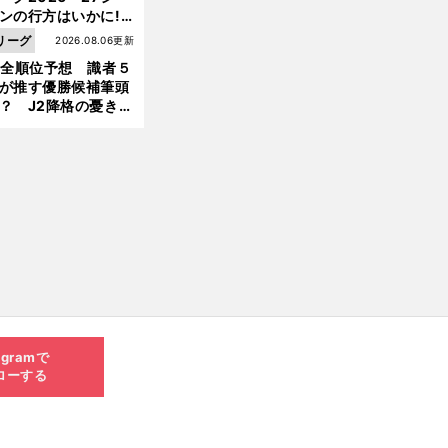
ンの行方はいかに!?
５人の識者が全順位
リーグ
2026.08.06更新
大胆予想
1全順位予想 識者５
が推す優勝候補筆頭
？ J2降格の憂き目
遭いそうな３クラブ
は？
agramで
ローする