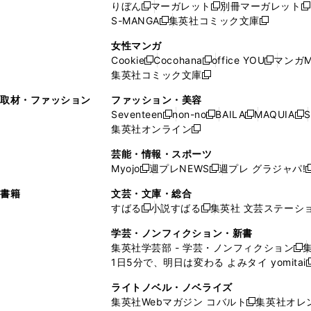
ド
ウ
ウ
ド
りぼん
マーガレット
別冊マーガレット
新
新
新
ウ
ィ
ウ
ウ
で
で
ウ
S-MANGA
集英社コミック文庫
し
新
し
新
ィ
ン
ィ
で
開
開
で
い
し
い
し
ン
ド
ン
女性マンガ
開
く
く
開
ウ
い
ウ
い
ド
ウ
ド
Cookie
Cocohana
office YOU
マンガM
く
く
新
新
新
ィ
ウ
ィ
ウ
ウ
で
ウ
集英社コミック文庫
し
新
し
し
ン
ィ
ン
ィ
で
開
で
い
し
い
い
ド
ン
ド
ン
取材・ファッション
ファッション・美容
開
く
開
ウ
い
ウ
ウ
ウ
ド
ウ
ド
Seventeen
non-no
BAILA
MAQUIA
S
く
く
新
新
新
新
ィ
ウ
ィ
ィ
で
ウ
で
ウ
集英社オンライン
し
新
し
し
し
ン
ィ
ン
ン
開
で
開
で
い
し
い
い
い
ド
ン
ド
ド
芸能・情報・スポーツ
く
開
く
開
ウ
い
ウ
ウ
ウ
ウ
ド
ウ
ウ
Myojo
週プレNEWS
週プレ グラジャパ!
く
く
新
新
新
ィ
ウ
ィ
ィ
ィ
で
ウ
で
で
し
し
ン
ィ
ン
ン
ン
書籍
文芸・文庫・総合
開
で
開
開
い
い
ド
ン
ド
ド
ド
すばる
小説すばる
集英社 文芸ステーシ
く
開
く
く
新
新
ウ
ウ
ウ
ド
ウ
ウ
ウ
く
し
し
ィ
ィ
学芸・ノンフィクション・新書
で
ウ
で
で
で
い
い
ン
ン
集英社学芸部 - 学芸・ノンフィクション
開
で
開
開
開
新
ウ
ウ
ド
ド
1日5分で、明日は変わる よみタイ yomitai
く
開
く
く
く
し
新
ィ
ィ
ウ
ウ
く
い
ン
ン
ライトノベル・ノベライズ
で
で
ウ
ド
ド
集英社Webマガジン コバルト
集英社オレ
開
開
新
ィ