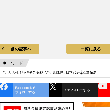
前の記事へ
一覧に戻る
キーワード
#ハリルホジッチ
#久保裕也
#伊東純也
#日本代表
#浅野拓磨
ebo
X
YouTube
Facebookで
Xでフォローする
ok
フォローする