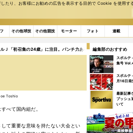
たり、お客様にお勧めの広告を表⽰する⽬的で Cookie を使⽤す
フ
その他球技
その他競技
モーター
フォト
連載
リルＪ「初召集の24歳」に注目。パンチ力ある右ウィングがいた！
編集部のおすすめ
スポルテ
集号 Vol
スポルテ
月16日発
最新記事
e Toshio
プッシュ
いて
はすべて国内組だ。
して重要な意味を持たない大会とい