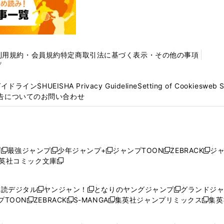
利用規約・会員規約
特定商取引法に基づく表示・その他の事項
プ
ガイドライン
SHUEISHA Privacy Guideline
Setting of Cookies
web 
告についてのお問い合わせ
プ
最強ジャンプ
少年ジャンプ+
ジャンプTOON
ZEBRACK
ジ
新
新
新
新
新
英社コミック文庫
し
新
し
し
し
し
い
い
し
い
い
い
ウ
ウ
い
ウ
ウ
ウ
購読デジタル
ヤンジャン！
となりのヤングジャンプ
グランドジ
新
新
新
ィ
ィ
ウ
ィ
ィ
ィ
プTOON
ZEBRACK
S-MANGA
集英社ジャンプリミックス
集英
新
し
新
し
新
し
新
ン
ン
ィ
ン
ン
ン
し
い
し
い
し
い
し
ド
ド
ン
ド
ド
ド
い
ウ
い
ウ
い
ウ
い