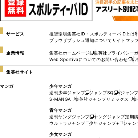
サービス
推奨環境
集英社ID・スポルティーバIDとは
ブラウザプッシュ通知について
サイトマッ
企業情報
集英社ホームページ
集英社プライバシー
新
Web Sportivaについてのお問い合わせ
広
し
新
い
し
集英社サイト
ウ
い
ィ
ウ
マンガ
少年マンガ
ン
ィ
週刊少年ジャンプ
ジャンプSQ
Vジャン
ド
ン
新
新
S-MANGA
集英社ジャンプリミックス
集
ウ
ド
新
し
し
新
で
ウ
し
い
い
し
青年マンガ
開
で
い
ウ
ウ
い
週刊ヤングジャンプ
ヤングジャンプ定期
新
く
開
ウ
ィ
ィ
ウ
ウルトラジャンプ
少年ジャンプ+
ジャン
新
し
新
く
ィ
ン
ン
ィ
し
い
し
ン
ド
ド
ン
少女マンガ
い
ウ
い