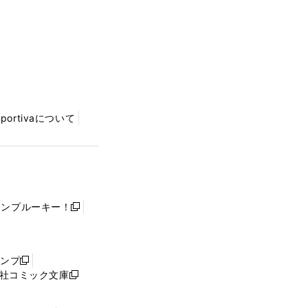
Sportivaについて
ャンプルーキー！
新
し
い
ウ
ャンプ
新
ィ
社コミック文庫
し
新
ン
い
し
ド
ウ
い