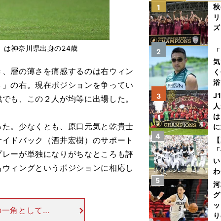
秋
1
リ
ズ
）は神奈川県出身の24歳
を
「
2
気
、層の薄さを痛感するのは右ウィン
く
浴
３」の右。現在ポジションを争ってい
太
J
3
戦でも、この２人が均等に出場した。
ァ
人
は
た。少なくとも、原口元気と乾貴士
に
4
と
サイドバック（酒井宏樹）のサポート
【
「
プレーが単独になりがちなところも評
い
右ウィングというポジションに相応し
わ
5
だ
河
グ
ッ
の一角として、
り