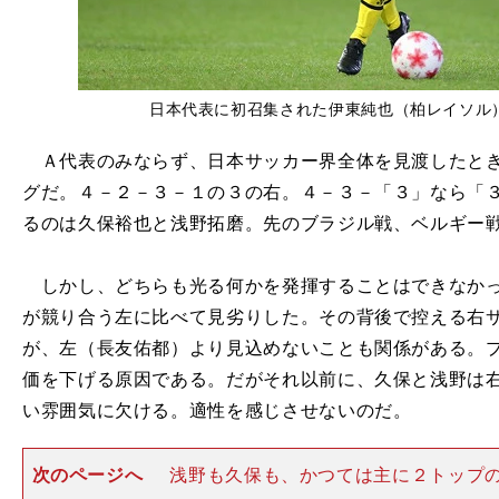
日本代表に初召集された伊東純也（柏レイソル
Ａ代表のみならず、日本サッカー界全体を見渡したとき
グだ。４－２－３－１の３の右。４－３－「３」なら「
るのは久保裕也と浅野拓磨。先のブラジル戦、ベルギー
しかし、どちらも光る何かを発揮することはできなかっ
が競り合う左に比べて見劣りした。その背後で控える右
が、左（長友佑都）より見込めないことも関係がある。
価を下げる原因である。だがそれ以前に、久保と浅野は
い雰囲気に欠ける。適性を感じさせないのだ。
次のページへ
浅野も久保も、かつては主に２トップ