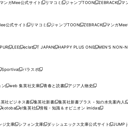
ウ
ウ
ド
ウ
ウ
ウ
マンガMee公式サイト
リマコミ
ジャンプTOON
ZEBRACK
マン
新
新
新
新
ウ
ィ
ウ
ィ
ウ
ィ
ウ
で
で
ウ
で
で
で
し
し
し
し
し
ィ
ン
ィ
ン
ィ
ン
ィ
開
開
で
開
開
開
い
い
い
い
い
ン
ド
ン
ド
ン
ド
ン
く
く
開
く
く
く
ウ
ウ
ウ
ウ
ウ
ド
ウ
ド
ウ
ド
ウ
ド
ee公式サイト
リマコミ
ジャンプTOON
ZEBRACK
マンガMeet
く
新
新
新
新
ィ
ィ
ィ
ィ
ィ
ウ
で
ウ
で
ウ
で
ウ
し
し
し
し
ン
ン
ン
ン
ン
で
開
で
開
で
開
で
い
い
い
い
ド
ド
ド
ド
ド
開
く
開
く
開
く
開
ウ
ウ
ウ
ウ
ウ
ウ
ウ
ウ
ウ
PUR
LEE
eclat
T JAPAN
HAPPY PLUS ONE
MEN'S NON-
く
く
く
く
新
新
新
新
新
ィ
ィ
ィ
ィ
で
で
で
で
で
し
し
し
し
し
ン
ン
ン
ン
開
開
開
開
開
い
い
い
い
い
ド
ド
ド
ド
く
く
く
く
く
ウ
ウ
ウ
ウ
ウ
ウ
ウ
ウ
ウ
Sportiva
パラスポ
新
新
ィ
ィ
ィ
ィ
ィ
で
で
で
で
し
し
し
ン
ン
ン
ン
ン
開
開
開
開
い
い
い
ド
ド
ド
ド
ド
ョン
web 集英社文庫
青春と読書
アジア人物史
く
く
く
く
新
新
新
新
ウ
ウ
ウ
ウ
ウ
ウ
ウ
ウ
し
し
し
し
ィ
ィ
ィ
で
で
で
で
で
い
い
い
い
ン
ン
ン
集英社ビジネス書
集英社新書
集英社新書プラス - 知の水先案内人
開
開
開
開
開
新
新
新
ウ
ウ
ウ
ウ
ド
ド
ド
kotoba
e!集英社
情報・知識＆オピニオン imidas
く
く
く
く
く
新
し
新
し
新
ィ
ィ
ィ
ィ
ウ
ウ
ウ
し
し
い
し
い
し
ン
ン
ン
ン
で
で
で
い
い
ウ
い
ウ
い
ド
ド
ド
ド
ンジ文庫
シフォン文庫
ダッシュエックス文庫公式サイト
JUMP 
開
開
開
新
新
新
ウ
ウ
ィ
ウ
ィ
ウ