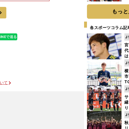
採用する４－２
糧
したとき、とり
は
次
もっと
各スポーツコラム記
LINEで送る
J
宮
代
は
が
J
日
横
た
市
T
ついて
K
J
級
サ
ャ
縁
り
開
J
とナメられたＨ組で日本がポーランドに番狂わせを起こすには
見
秋
リ