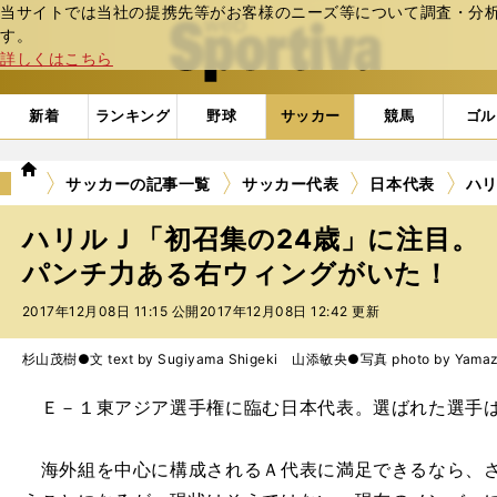
当サイトでは当社の提携先等がお客様のニーズ等について調査・分析し
web Sportiva (webスポルティーバ)
す。
詳しくはこちら
新着
ランキング
野球
サッカー
競馬
ゴル
we
サッカーの記事一覧
サッカー代表
日本代表
ハ
b
ス
ハリルＪ「初召集の24歳」に注目。
ポ
ル
パンチ力ある右ウィングがいた！
テ
2017年12月08日 11:15 公開
2017年12月08日 12:42 更新
ィ
ー
バ
杉山茂樹●文 text by Sugiyama Shigeki 山添敏央●写真 photo by Yamazo
Ｅ－１東アジア選手権に臨む日本代表。選ばれた選手
海外組を中心に構成されるＡ代表に満足できるなら、さ