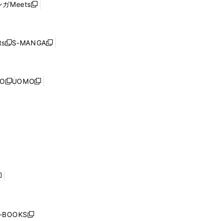
ウ
ガMeets
新
ィ
ウ
で
し
ン
ィ
開
い
ド
ン
く
ウ
ウ
ド
s
S-MANGA
新
新
ィ
で
ウ
し
し
ン
開
で
い
い
ド
く
開
ウ
ウ
ウ
NO
UOMO
く
新
新
ィ
ィ
で
し
し
ン
ン
開
い
い
ド
ド
く
ウ
ウ
ウ
ウ
ィ
ィ
で
で
ン
ン
開
開
ド
ド
く
く
ウ
ウ
で
で
開
開
く
く
し
い
ウ
j-BOOKS
新
ィ