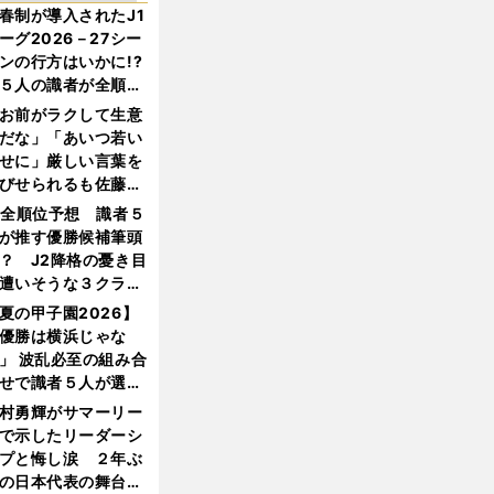
春制が導入されたJ1
ーグ2026－27シー
ンの行方はいかに!?
５人の識者が全順位
大胆予想
お前がラクして生意
だな」「あいつ若い
せに」厳しい言葉を
びせられるも佐藤慎
郎が貫いた誇りとフ
1全順位予想 識者５
ンへの思い
が推す優勝候補筆頭
？ J2降格の憂き目
遭いそうな３クラブ
は？
夏の甲子園2026】
優勝は横浜じゃな
」 波乱必至の組み合
せで識者５人が選ん
優勝校はここだ！
村勇輝がサマーリー
で示したリーダーシ
プと悔し涙 ２年ぶ
の日本代表の舞台を