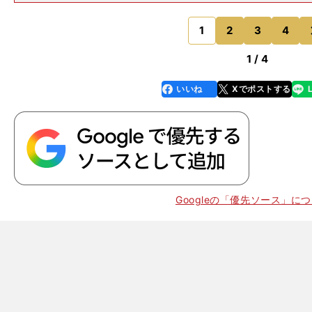
サイドではなく中央寄りでプレーしていた。日本代表が
－３－１、あるいは４－３－３の布陣に落とし込もうと
あえず一番適当なのが右サ
1
2
3
4
のページへ
1 / 4
いいね
Xでポストする
line
faceboo
x
k
Googleの「優先ソース」に
風