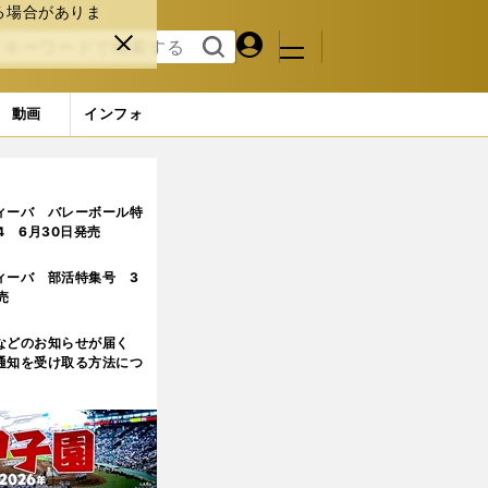
る場合がありま
マイペ
閉じ
検索
メニュ
ー
る
す
ジ
る
動画
インフォ
ィーバ バレーボール特
.4 6月30日発売
ィーバ 部活特集号 3
売
などのお知らせが届く
通知を受け取る方法につ