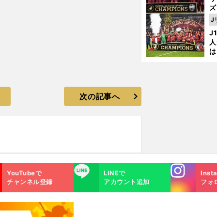
ズ
J
を
J
人
は
に
と
次の記事へ
Instagra
LINE
YouTubeで
LINEで
Inst
m
チャンネル登録
アカウント追加
フォ