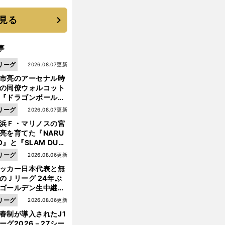
に３年目のNBA挑戦
続く
見る
事
リーグ
2026.08.07更新
市亮のアーセナル時
の同僚ウォルコット
『ドラゴンボール』
大好き ポドルスキは
リーグ
2026.08.07更新
向小次郎に憧れてい
浜Ｆ・マリノスの宮
亮を育てた『NARU
O』と『SLAM DUN
』 中京大中京の同
リーグ
2026.08.06更新
生・木原龍一は"ジ
ッカー日本代表と無
ンプ係"だった
のＪリーグ 24年ぶ
ゴールデン生中継の
幕戦でヘタな試合は
前
リーグ
2026.08.06更新
へ
せられない
春制が導入されたJ1
ーグ2026－27シー