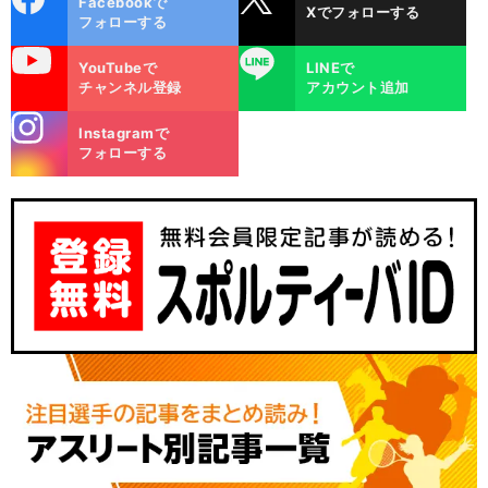
Facebookで
Xでフォローする
ok
フォローする
uTube
LINE
YouTubeで
LINEで
チャンネル登録
アカウント追加
stagra
Instagramで
m
フォローする