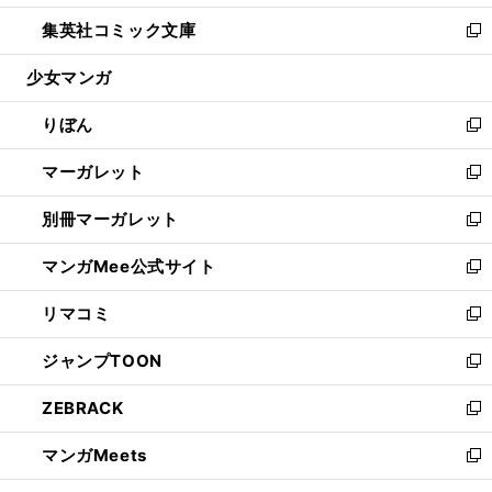
開
ウ
ン
ウ
し
集英社コミック文庫
く
で
ド
ィ
い
新
開
ウ
ン
ウ
し
少女マンガ
く
で
ド
ィ
い
開
ウ
ン
ウ
りぼん
く
で
ド
ィ
新
開
ウ
ン
し
マーガレット
く
で
ド
い
新
開
ウ
ウ
し
別冊マーガレット
く
で
ィ
い
新
開
ン
ウ
し
マンガMee公式サイト
く
ド
ィ
い
新
ウ
ン
ウ
し
リマコミ
で
ド
ィ
い
新
開
ウ
ン
ウ
し
ジャンプTOON
く
で
ド
ィ
い
新
開
ウ
ン
ウ
し
ZEBRACK
く
で
ド
ィ
い
新
開
ウ
ン
ウ
し
マンガMeets
く
で
ド
ィ
い
新
開
ウ
ン
ウ
し