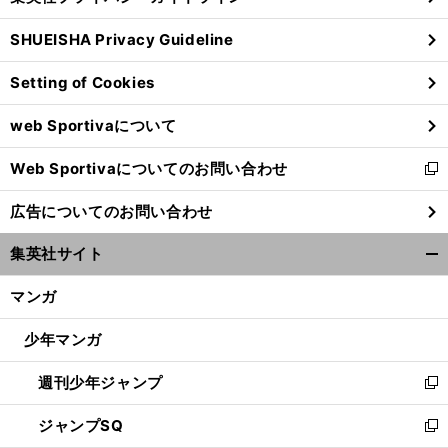
る
ウ
SHUEISHA Privacy Guideline
ィ
ン
Setting of Cookies
ド
ウ
web Sportivaについて
で
開
Web Sportivaについてのお問い合わせ
く
新
日
。
本はプレッシングを誤解している
スペインの名将が斬るブラジル戦
し
広告についてのお問い合わせ
い
ウ
集英社サイト
ィ
開
ン
く/
マンガ
ド
閉
ウ
じ
少年マンガ
で
る
開
週刊少年ジャンプ
く
新
し
ジャンプSQ
い
新