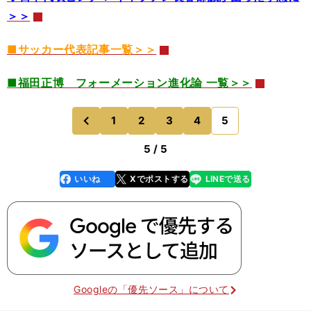
＞＞
■サッカー代表記事一覧＞＞
■福田正博 フォーメーション進化論 一覧＞＞
1
2
3
4
5
のページへ
前
5 / 5
いいね
Xでポストする
LINEで送る
line
faceboo
x
k
Googleの「優先ソース」について