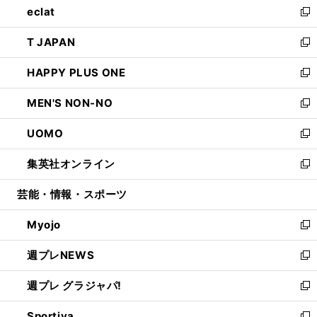
eclat
く
で
ド
ィ
い
新
開
ウ
ン
ウ
し
T JAPAN
く
で
ド
ィ
い
新
開
ウ
ン
ウ
し
HAPPY PLUS ONE
く
で
ド
ィ
い
新
開
ウ
ン
ウ
し
MEN'S NON-NO
く
で
ド
ィ
い
新
開
ウ
ン
ウ
し
UOMO
く
で
ド
ィ
い
新
開
ウ
ン
ウ
し
集英社オンライン
く
で
ド
ィ
い
新
開
ウ
ン
ウ
し
芸能・情報・スポーツ
く
で
ド
ィ
い
開
ウ
ン
ウ
Myojo
く
で
ド
ィ
新
開
ウ
ン
し
週プレNEWS
く
で
ド
い
新
開
ウ
ウ
し
週プレ グラジャパ!
く
で
ィ
い
新
開
ン
ウ
し
Sportiva
く
ド