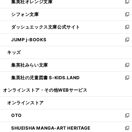
集英社オレンジ文庫
く
で
ド
い
新
開
ウ
ウ
し
シフォン文庫
く
で
ィ
い
新
開
ン
ウ
し
ダッシュエックス文庫公式サイト
く
ド
ィ
い
新
ウ
ン
ウ
し
JUMP j-BOOKS
で
ド
ィ
い
新
開
ウ
ン
ウ
し
キッズ
く
で
ド
ィ
い
開
ウ
ン
ウ
集英社みらい文庫
く
で
ド
ィ
新
開
ウ
ン
し
集英社の児童図書 S-KIDS.LAND
く
で
ド
い
新
開
ウ
ウ
し
オンラインストア・
その他WEBサービス
く
で
ィ
い
開
ン
ウ
オンラインストア
く
ド
ィ
ウ
ン
OTO
で
ド
新
開
ウ
し
SHUEISHA MANGA-ART HERITAGE
く
で
い
新