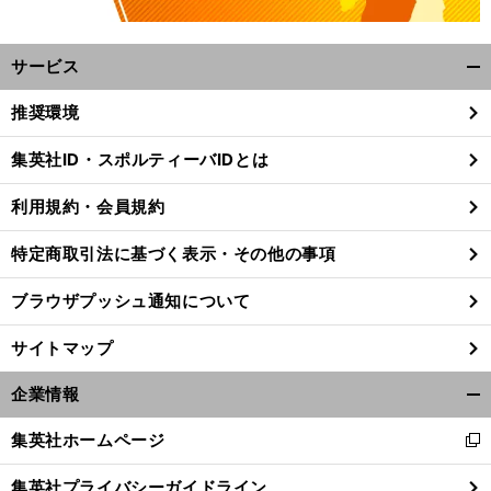
サービス
開
く/
推奨環境
閉
じ
集英社ID・スポルティーバIDとは
る
利用規約・会員規約
特定商取引法に基づく表示・その他の事項
ブラウザプッシュ通知について
サイトマップ
企業情報
開
く/
集英社ホームページ
新
閉
し
じ
集英社プライバシーガイドライン
い