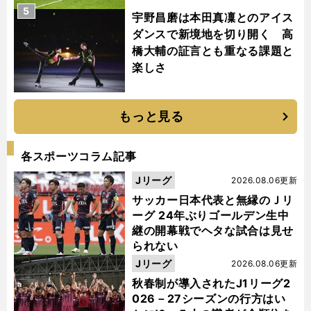
5
宇野昌磨は本田真凜とのアイス
ダンスで新境地を切り開く 高
橋大輔の証言とも重なる課題と
楽しさ
もっと見る
各スポーツコラム記事
Jリーグ
2026.08.06更新
サッカー日本代表と無縁のＪリ
ーグ 24年ぶりゴールデン生中
継の開幕戦でヘタな試合は見せ
られない
Jリーグ
2026.08.06更新
秋春制が導入されたJ1リーグ2
026－27シーズンの行方はい