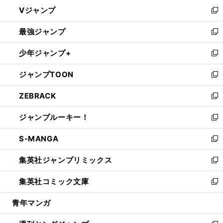
ウ
し
Vジャンプ
ィ
い
新
ン
ウ
し
最強ジャンプ
ド
ィ
い
新
ウ
ン
ウ
し
少年ジャンプ+
で
ド
ィ
い
新
開
ウ
ン
ウ
し
ジャンプTOON
く
で
ド
ィ
い
新
開
ウ
ン
ウ
し
ZEBRACK
く
で
ド
ィ
い
新
開
ウ
ン
ウ
し
ジャンプルーキー！
く
で
ド
ィ
い
新
開
ウ
ン
ウ
し
S-MANGA
く
で
ド
ィ
い
新
開
ウ
ン
ウ
し
集英社ジャンプリミックス
く
で
ド
ィ
い
新
開
ウ
ン
ウ
し
集英社コミック文庫
く
で
ド
ィ
い
新
開
ウ
ン
ウ
し
青年マンガ
く
で
ド
ィ
い
開
ウ
ン
ウ