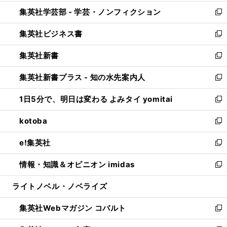
開
ウ
ン
ウ
集英社学芸部 - 学芸・ノンフィクション
く
で
ド
ィ
新
開
ウ
ン
し
集英社ビジネス書
く
で
ド
い
新
開
ウ
ウ
し
集英社新書
く
で
ィ
い
新
開
ン
ウ
し
集英社新書プラス - 知の水先案内人
く
ド
ィ
い
新
ウ
ン
ウ
し
1日5分で、明日は変わる よみタイ yomitai
で
ド
ィ
い
新
開
ウ
ン
ウ
し
kotoba
く
で
ド
ィ
い
新
開
ウ
ン
ウ
し
e!集英社
く
で
ド
ィ
い
新
開
ウ
ン
ウ
し
情報・知識＆オピニオン imidas
く
で
ド
ィ
い
新
開
ウ
ン
ウ
し
ライトノベル・ノベライズ
く
で
ド
ィ
い
開
ウ
ン
ウ
集英社Webマガジン コバルト
く
で
ド
ィ
新
開
ウ
ン
し