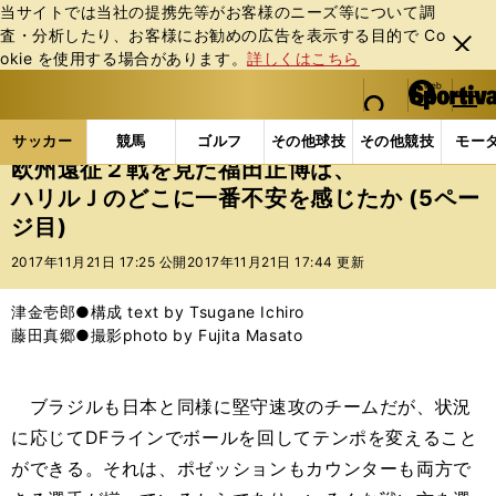
当サイトでは当社の提携先等がお客様のニーズ等について調
査・分析したり、お客様にお勧めの広告を表⽰する⽬的で Co
閉じ
okie を使⽤する場合があります。
詳しくはこちら
る
マイペ
web Sportiva (webスポルティーバ)
検索
メニュ
we
ー
サッカーの記事一覧
サッカー代表
日本代表
欧
b
ジ
サッカー
競馬
ゴルフ
その他球技
その他競技
モー
ス
欧州遠征２戦を見た福田正博は、
ポ
ハリルＪのどこに一番不安を感じたか (5ペー
ル
ジ目)
テ
ィ
2017年11月21日 17:25 公開
2017年11月21日 17:44 更新
ー
バ
津金壱郎●構成 text by Tsugane Ichiro
藤田真郷●撮影photo by Fujita Masato
ブラジルも日本と同様に堅守速攻のチームだが、状況
に応じてDFラインでボールを回してテンポを変えること
ができる。それは、ポゼッションもカウンターも両方で