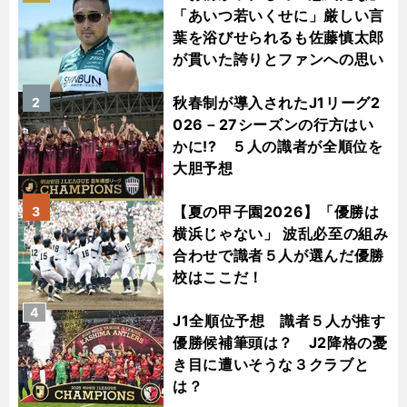
「あいつ若いくせに」厳しい言
葉を浴びせられるも佐藤慎太郎
が貫いた誇りとファンへの思い
秋春制が導入されたJ1リーグ2
2
026－27シーズンの行方はい
かに!? ５人の識者が全順位を
大胆予想
【夏の甲子園2026】「優勝は
3
横浜じゃない」 波乱必至の組み
合わせで識者５人が選んだ優勝
校はここだ！
4
J1全順位予想 識者５人が推す
優勝候補筆頭は？ J2降格の憂
き目に遭いそうな３クラブと
は？