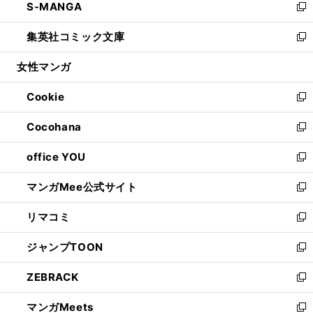
S-MANGA
く
で
ド
ィ
い
新
開
ウ
ン
ウ
し
集英社コミック文庫
く
で
ド
ィ
い
新
開
ウ
ン
ウ
し
女性マンガ
く
で
ド
ィ
い
開
ウ
ン
ウ
Cookie
く
で
ド
ィ
新
開
ウ
ン
し
Cocohana
く
で
ド
い
新
開
ウ
ウ
し
office YOU
く
で
ィ
い
新
開
ン
ウ
し
マンガMee公式サイト
く
ド
ィ
い
新
ウ
ン
ウ
し
リマコミ
で
ド
ィ
い
新
開
ウ
ン
ウ
し
ジャンプTOON
く
で
ド
ィ
い
新
開
ウ
ン
ウ
し
ZEBRACK
く
で
ド
ィ
い
新
開
ウ
ン
ウ
し
マンガMeets
く
で
ド
ィ
い
新