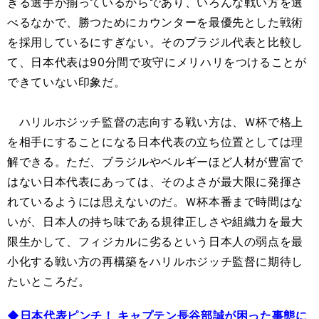
きる選手が揃っているからであり、いろんな戦い方を選
べるなかで、勝つためにカウンターを最優先とした戦術
を採用しているにすぎない。そのブラジル代表と比較し
て、日本代表は90分間で攻守にメリハリをつけることが
できていない印象だ。
ハリルホジッチ監督の志向する戦い方は、Ｗ杯で格上
を相手にすることになる日本代表の立ち位置としては理
解できる。ただ、ブラジルやベルギーほど人材が豊富で
はない日本代表にあっては、そのよさが最大限に発揮さ
れているようには思えないのだ。Ｗ杯本番まで時間はな
いが、日本人の持ち味である規律正しさや組織力を最大
限生かして、フィジカルに劣るという日本人の弱点を最
小化する戦い方の再構築をハリルホジッチ監督に期待し
たいところだ。
◆日本代表ピンチ！ キャプテン長谷部誠が困った事態に