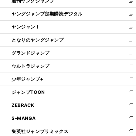
週刊ヤングジャンプ
く
で
ド
ィ
新
開
ウ
ン
し
ヤングジャンプ定期購読デジタル
く
で
ド
い
新
開
ウ
ウ
し
ヤンジャン！
く
で
ィ
い
新
開
ン
ウ
し
となりのヤングジャンプ
く
ド
ィ
い
新
ウ
ン
ウ
し
グランドジャンプ
で
ド
ィ
い
新
開
ウ
ン
ウ
し
ウルトラジャンプ
く
で
ド
ィ
い
新
開
ウ
ン
ウ
し
少年ジャンプ+
く
で
ド
ィ
い
新
開
ウ
ン
ウ
し
ジャンプTOON
く
で
ド
ィ
い
新
開
ウ
ン
ウ
し
ZEBRACK
く
で
ド
ィ
い
新
開
ウ
ン
ウ
し
S-MANGA
く
で
ド
ィ
い
新
開
ウ
ン
ウ
し
集英社ジャンプリミックス
く
で
ド
ィ
い
新