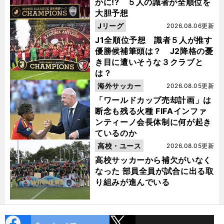
かに!? ５人の識者が全順位を
大胆予想
Jリーグ
2026.08.06更新
J1全順位予想 識者５人が推す
優勝候補筆頭は？ J2降格の憂
き目に遭いそうな３クラブと
は？
海外サッカー
2026.08.05更新
「ワールドカップ売却計画」は
断念も残る火種 FIFAインファ
ンティーノ会長体制に何が起き
ているのか
高校・ユース
2026.08.05更新
高校サッカーから補欠がいなく
なった 部員全員が試合に出る取
り組みが進んでいる
cebo
X