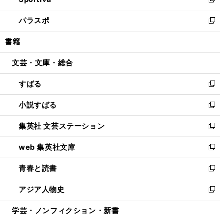
ィ
い
新
ウ
ン
ウ
し
パラスポ
で
ド
ィ
い
新
開
ウ
ン
ウ
し
書籍
く
で
ド
ィ
い
開
ウ
ン
ウ
文芸・文庫・総合
く
で
ド
ィ
開
ウ
ン
すばる
く
で
ド
新
開
ウ
し
小説すばる
く
で
い
新
開
ウ
し
集英社 文芸ステーション
く
ィ
い
新
ン
ウ
し
web 集英社文庫
ド
ィ
い
新
ウ
ン
ウ
し
青春と読書
で
ド
ィ
い
新
開
ウ
ン
ウ
し
アジア人物史
く
で
ド
ィ
い
新
開
ウ
ン
ウ
し
学芸・ノンフィクション・新書
く
で
ド
ィ
い