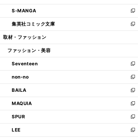
開
ウ
ン
ウ
し
S-MANGA
く
で
ド
ィ
い
新
開
ウ
ン
ウ
し
集英社コミック文庫
く
で
ド
ィ
い
新
開
ウ
ン
ウ
し
取材・ファッション
く
で
ド
ィ
い
開
ウ
ン
ウ
ファッション・美容
く
で
ド
ィ
開
ウ
ン
Seventeen
く
で
ド
新
開
ウ
し
non-no
く
で
い
新
開
ウ
し
BAILA
く
ィ
い
新
ン
ウ
し
MAQUIA
ド
ィ
い
新
ウ
ン
ウ
し
SPUR
で
ド
ィ
い
新
開
ウ
ン
ウ
し
LEE
く
で
ド
ィ
い
新
開
ウ
ン
ウ
し