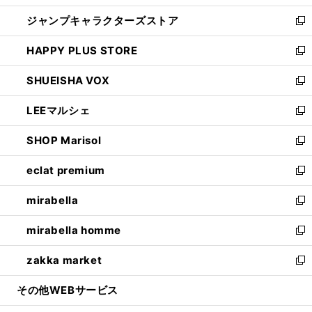
開
ウ
し
ジャンプキャラクターズストア
く
ィ
い
新
ン
ウ
し
HAPPY PLUS STORE
ド
ィ
い
新
ウ
ン
ウ
し
SHUEISHA VOX
で
ド
ィ
い
新
開
ウ
ン
ウ
し
LEEマルシェ
く
で
ド
ィ
い
新
開
ウ
ン
ウ
し
SHOP Marisol
く
で
ド
ィ
い
新
開
ウ
ン
ウ
し
eclat premium
く
で
ド
ィ
い
新
開
ウ
ン
ウ
し
mirabella
く
で
ド
ィ
い
新
開
ウ
ン
ウ
し
mirabella homme
く
で
ド
ィ
い
新
開
ウ
ン
ウ
し
zakka market
く
で
ド
ィ
い
新
開
ウ
ン
ウ
し
その他WEBサービス
く
で
ド
ィ
い
開
ウ
ン
ウ