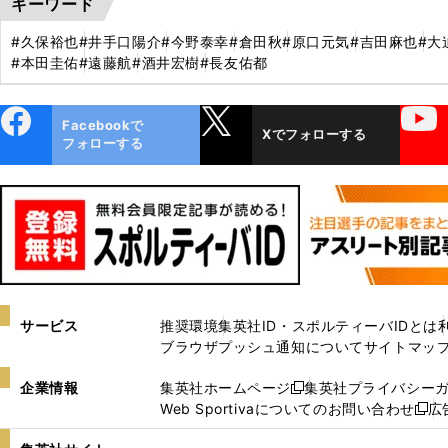
キーワード
#久保裕也
#井手口陽介
#今野泰幸
#倉田秋
#原口元気
#吉田麻也
#大
#本田圭佑
#遠藤航
#酒井宏樹
#長友佑都
ebo
X
YouTube
Facebookで
Xでフォローする
ok
フォローする
サービス
推奨環境
集英社ID・スポルティーバIDとは
ブラウザプッシュ通知について
サイトマッ
企業情報
集英社ホームページ
集英社プライバシー
新
Web Sportivaについてのお問い合わせ
広
し
新
い
し