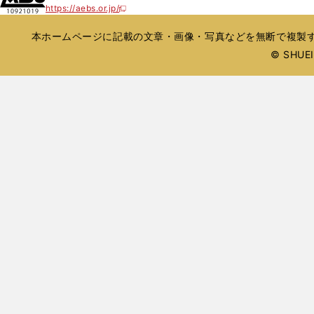
開
https://aebs.or.jp/
ウ
新
ウ
ド
ド
く
し
ィ
で
ウ
ウ
い
本ホームページに記載の文章・画像・写真などを無断で複製す
ン
開
で
で
ウ
ド
© SHUEIS
ィ
く
開
開
ン
ウ
く
く
ド
で
ウ
開
で
開
く
く