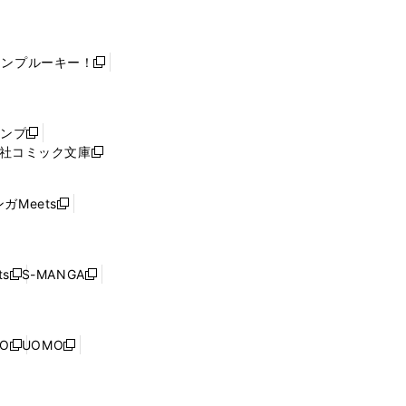
ャンプルーキー！
新
し
い
ウ
ャンプ
新
ィ
社コミック文庫
し
新
ン
い
し
ド
ウ
い
ウ
ガMeets
新
ィ
ウ
で
し
ン
ィ
開
い
ド
ン
く
ウ
ウ
ド
s
S-MANGA
新
新
ィ
で
ウ
し
し
ン
開
で
い
い
ド
く
開
ウ
ウ
ウ
NO
UOMO
く
新
新
ィ
ィ
で
し
し
ン
ン
開
い
い
ド
ド
く
ウ
ウ