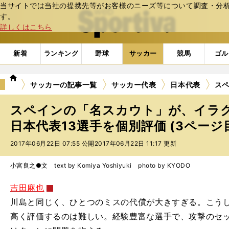
当サイトでは当社の提携先等がお客様のニーズ等について調査・分析し
web Sportiva (webスポルティーバ)
す。
詳しくはこちら
新着
ランキング
野球
サッカー
競馬
ゴル
we
サッカーの記事一覧
サッカー代表
日本代表
ス
b
ス
スペインの「名スカウト」が、イラ
ポ
ル
日本代表13選手を個別評価 (3ページ
テ
2017年06月22日 07:55 公開
2017年06月22日 11:17 更新
ィ
ー
バ
小宮良之●文 text by Komiya Yoshiyuki photo by KYODO
吉田麻也
川島と同じく、ひとつのミスの代償が大きすぎる。こう
高く評価するのは難しい。経験豊富な選手で、攻撃のセ