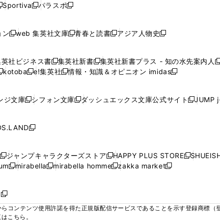
ウ
ウ
ウ
ウ
Sportiva
パラスポ
新
新
ィ
ィ
ィ
ィ
ィ
で
で
で
で
し
し
し
ン
ン
ン
ン
ン
開
開
開
開
い
い
い
ド
ド
ド
ド
ド
ョン
web 集英社文庫
青春と読書
アジア人物史
く
く
く
く
新
新
新
新
ウ
ウ
ウ
ウ
ウ
ウ
ウ
ウ
し
し
し
し
ィ
ィ
ィ
で
で
で
で
で
い
い
い
い
ン
ン
ン
集英社ビジネス書
集英社新書
集英社新書プラス - 知の水先案内人
開
開
開
開
開
新
新
新
ウ
ウ
ウ
ウ
ド
ド
ド
kotoba
e!集英社
情報・知識＆オピニオン imidas
く
く
く
く
く
新
し
新
し
新
ィ
ィ
ィ
ィ
ウ
ウ
ウ
し
し
い
し
い
し
ン
ン
ン
ン
で
で
で
い
い
ウ
い
ウ
い
ド
ド
ド
ド
ンジ文庫
シフォン文庫
ダッシュエックス文庫公式サイト
JUMP 
開
開
開
新
新
新
ウ
ウ
ィ
ウ
ィ
ウ
ウ
ウ
ウ
ウ
く
く
く
し
し
し
ィ
ィ
ン
ィ
ン
ィ
で
で
で
で
い
い
い
ン
ン
ド
ン
ド
ン
S.LAND
開
開
開
開
新
ウ
ウ
ウ
ド
ド
ウ
ド
ウ
ド
く
く
く
く
し
ィ
ィ
ィ
ウ
ウ
で
ウ
で
ウ
い
ン
ン
ン
ジャンプキャラクターズストア
HAPPY PLUS STORE
SHUEIS
で
で
開
で
開
で
新
新
新
ウ
ド
ド
ド
ium
mirabella
mirabella homme
zakka market
開
開
く
開
く
開
し
新
新
新
し
新
し
ィ
ウ
ウ
ウ
く
く
く
く
い
し
し
い
し
し
い
ン
で
で
で
ウ
い
い
ウ
い
い
ウ
ド
ボ
開
開
開
新
ィ
ウ
ウ
ィ
ウ
ウ
ィ
ウ
く
く
く
し
らコンテンツ使用許諾を得た正規版配信サービスであることを示す登録商標（登録番
ン
ィ
ィ
ン
ィ
ィ
ン
で
い
覧はこちら。
ド
ン
ン
ド
ン
ン
ド