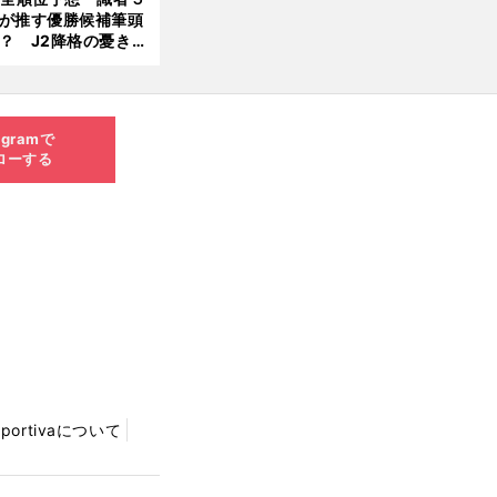
が推す優勝候補筆頭
？ J2降格の憂き目
遭いそうな３クラブ
前
へ
は？
agramで
ローする
Sportivaについて