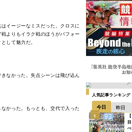
点はイージーなミスだった。クロスに
ア戦よりもイラク戦のほうがパフォー
クとして魅力だ。
できなかった。失点シーンは飛び込ん
人気記事ランキング
今日
昨日
じなかった。もっとも、交代で入った
【
1
目
べ