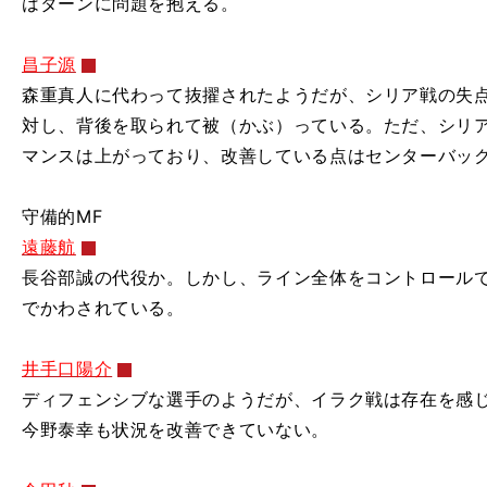
はターンに問題を抱える。
昌子源
森重真人に代わって抜擢されたようだが、シリア戦の失
対し、背後を取られて被（かぶ）っている。ただ、シリ
マンスは上がっており、改善している点はセンターバッ
守備的MF
遠藤航
長谷部誠の代役か。しかし、ライン全体をコントロール
でかわされている。
井手口陽介
ディフェンシブな選手のようだが、イラク戦は存在を感
今野泰幸も状況を改善できていない。