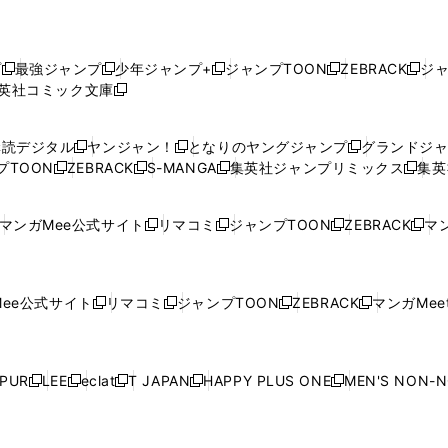
プ
最強ジャンプ
少年ジャンプ+
ジャンプTOON
ZEBRACK
ジ
新
新
新
新
新
英社コミック文庫
し
新
し
し
し
し
い
い
し
い
い
い
ウ
ウ
い
ウ
ウ
ウ
購読デジタル
ヤンジャン！
となりのヤングジャンプ
グランドジ
新
新
新
ィ
ィ
ウ
ィ
ィ
ィ
プTOON
ZEBRACK
S-MANGA
集英社ジャンプリミックス
集英
新
し
新
し
新
し
新
ン
ン
ィ
ン
ン
ン
し
い
し
い
し
い
し
ド
ド
ン
ド
ド
ド
い
ウ
い
ウ
い
ウ
い
ウ
ウ
ド
ウ
ウ
ウ
マンガMee公式サイト
リマコミ
ジャンプTOON
ZEBRACK
マン
新
新
新
新
ウ
ィ
ウ
ィ
ウ
ィ
ウ
で
で
ウ
で
で
で
し
し
し
し
し
ィ
ン
ィ
ン
ィ
ン
ィ
開
開
で
開
開
開
い
い
い
い
い
ン
ド
ン
ド
ン
ド
ン
く
く
開
く
く
く
ウ
ウ
ウ
ウ
ウ
ド
ウ
ド
ウ
ド
ウ
ド
ee公式サイト
リマコミ
ジャンプTOON
ZEBRACK
マンガMeet
く
新
新
新
新
ィ
ィ
ィ
ィ
ィ
ウ
で
ウ
で
ウ
で
ウ
し
し
し
し
ン
ン
ン
ン
ン
で
開
で
開
で
開
で
い
い
い
い
ド
ド
ド
ド
ド
開
く
開
く
開
く
開
ウ
ウ
ウ
ウ
ウ
ウ
ウ
ウ
ウ
PUR
LEE
eclat
T JAPAN
HAPPY PLUS ONE
MEN'S NON-
く
く
く
く
新
新
新
新
新
ィ
ィ
ィ
ィ
で
で
で
で
で
し
し
し
し
し
ン
ン
ン
ン
開
開
開
開
開
い
い
い
い
い
ド
ド
ド
ド
く
く
く
く
く
ウ
ウ
ウ
ウ
ウ