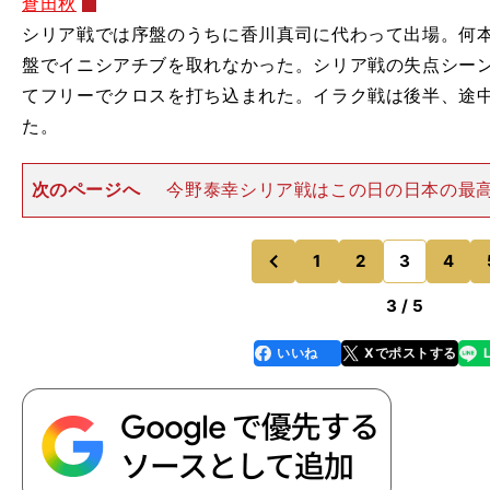
倉田秋
シリア戦では序盤のうちに香川真司に代わって出場。何
盤でイニシアチブを取れなかった。シリア戦の失点シー
てフリーでクロスを打ち込まれた。イラク戦は後半、途
た。
次のページへ
今野泰幸シリア戦はこの日の日本の最
ションをゴールで結実させた。しかし、インサイドハー
を生み出せず、ボールを運ぶのに四苦八苦。イラク戦も
ない。攻撃的MF本田圭佑
1
2
3
4
のページへ
のページへ
前
3 / 5
いいね
Xでポストする
line
faceboo
x
k