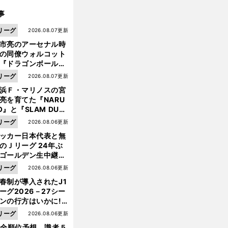
事
リーグ
2026.08.07更新
市亮のアーセナル時
の同僚ウォルコット
『ドラゴンボール』
大好き ポドルスキは
リーグ
2026.08.07更新
向小次郎に憧れてい
浜Ｆ・マリノスの宮
亮を育てた『NARU
O』と『SLAM DUN
』 中京大中京の同
リーグ
2026.08.06更新
生・木原龍一は"ジ
ッカー日本代表と無
ンプ係"だった
のＪリーグ 24年ぶ
ゴールデン生中継の
幕戦でヘタな試合は
リーグ
2026.08.06更新
せられない
春制が導入されたJ1
ーグ2026－27シー
ンの行方はいかに!?
５人の識者が全順位
リーグ
2026.08.06更新
大胆予想
1全順位予想 識者５