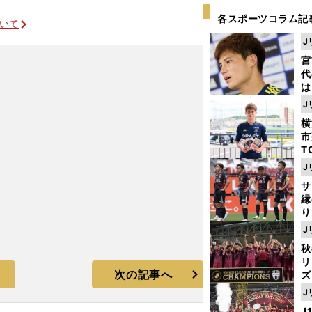
各スポーツコラム記
ついて
J
宮
代
は
が
J
日
横
た
市
T
K
J
級
サ
ャ
縁
り
開
J
見
秋
リ
次の記事へ
ズ
J
を
J