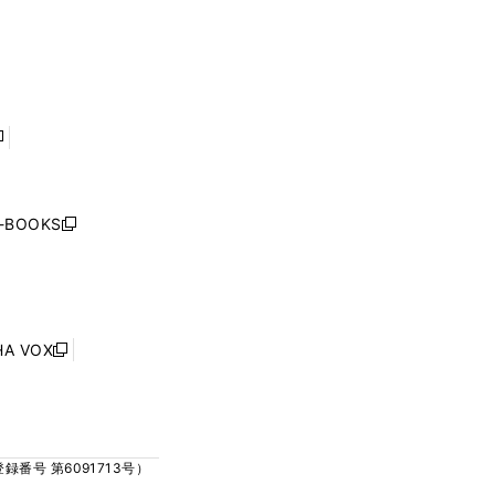
ウ
ウ
ィ
ィ
で
で
ン
ン
開
開
ド
ド
く
く
ウ
ウ
で
で
開
開
く
く
し
い
ウ
j-BOOKS
新
ィ
し
ン
い
ド
ウ
ウ
ィ
で
ン
HA VOX
開
新
ド
く
し
ウ
い
で
ウ
開
ィ
く
号 第6091713号）
ン
ド