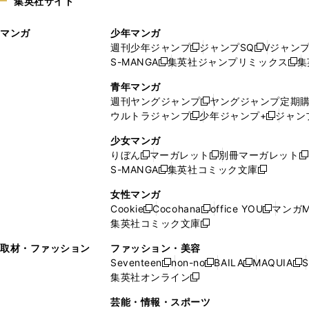
集英社サイト
ウ
い
ィ
ウ
マンガ
少年マンガ
ン
ィ
週刊少年ジャンプ
ジャンプSQ
Vジャン
ド
ン
新
新
S-MANGA
集英社ジャンプリミックス
集
ウ
ド
新
し
し
新
で
ウ
し
い
い
し
青年マンガ
開
で
い
ウ
ウ
い
週刊ヤングジャンプ
ヤングジャンプ定期
新
く
開
ウ
ィ
ィ
ウ
ウルトラジャンプ
少年ジャンプ+
ジャン
新
し
新
く
ィ
ン
ン
ィ
し
い
し
ン
ド
ド
ン
少女マンガ
い
ウ
い
ド
ウ
ウ
ド
りぼん
マーガレット
別冊マーガレット
新
新
新
ウ
ィ
ウ
ウ
で
で
ウ
S-MANGA
集英社コミック文庫
し
新
し
新
ィ
ン
ィ
で
開
開
で
い
し
い
し
ン
ド
ン
女性マンガ
開
く
く
開
ウ
い
ウ
い
ド
ウ
ド
Cookie
Cocohana
office YOU
マンガM
く
く
新
新
新
ィ
ウ
ィ
ウ
ウ
で
ウ
集英社コミック文庫
し
新
し
し
ン
ィ
ン
ィ
で
開
で
い
し
い
い
ド
ン
ド
ン
取材・ファッション
ファッション・美容
開
く
開
ウ
い
ウ
ウ
ウ
ド
ウ
ド
Seventeen
non-no
BAILA
MAQUIA
S
く
く
新
新
新
新
ィ
ウ
ィ
ィ
で
ウ
で
ウ
集英社オンライン
し
新
し
し
し
ン
ィ
ン
ン
開
で
開
で
い
し
い
い
い
ド
ン
ド
ド
芸能・情報・スポーツ
く
開
く
開
ウ
い
ウ
ウ
ウ