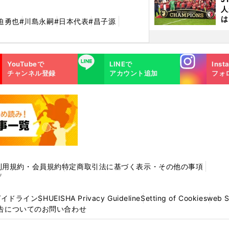
人
は
迫勇也
#川島永嗣
#日本代表
#昌子源
に
と
Instagra
LINE
YouTubeで
LINEで
Inst
m
チャンネル登録
アカウント追加
フォ
利用規約・会員規約
特定商取引法に基づく表示・その他の事項
プ
ガイドライン
SHUEISHA Privacy Guideline
Setting of Cookies
web 
告についてのお問い合わせ