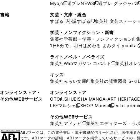
ウ
ド
ウ
ウ
Myojo
週プレNEWS
週プレ グラジャパ!
く
く
新
新
新
ィ
ウ
ィ
ィ
ィ
で
ウ
で
で
し
し
ン
ィ
ン
ン
ン
書籍
文芸・文庫・総合
開
で
開
開
い
い
ド
ン
ド
ド
ド
すばる
小説すばる
集英社 文芸ステーシ
く
開
く
く
新
新
ウ
ウ
ウ
ド
ウ
ウ
ウ
く
し
し
ィ
ィ
学芸・ノンフィクション・新書
で
ウ
で
で
で
い
い
ン
ン
集英社学芸部 - 学芸・ノンフィクション
開
で
開
開
開
新
ウ
ウ
ド
ド
1日5分で、明日は変わる よみタイ yomitai
く
開
く
く
く
し
新
ィ
ィ
ウ
ウ
く
い
ン
ン
ライトノベル・ノベライズ
で
で
ウ
ド
ド
集英社Webマガジン コバルト
集英社オレ
開
開
新
ィ
ウ
ウ
く
く
し
ン
キッズ
で
で
い
ド
集英社みらい文庫
集英社の児童図書 S-KID
開
開
新
ウ
ウ
く
く
し
ィ
オンラインストア・
オンラインストア
で
い
ン
その他WEBサービス
OTO
SHUEISHA MANGA-ART HERITAGE
開
新
ウ
ド
LEEマルシェ
SHOP Marisol
eclat prem
く
し
新
新
ィ
ウ
い
し
し
ン
その他WEBサービス
で
ウ
い
い
ド
集英社アドナビ
集英社エディターズ・ラ
開
新
ィ
ウ
ウ
ウ
く
し
ABJマークは、この電子書店・電子書籍配信サービスが、著作権者か
ン
ィ
ィ
で
い
です。ABJマークの詳細、ABJマークを掲示しているサービスの一
ド
ン
ン