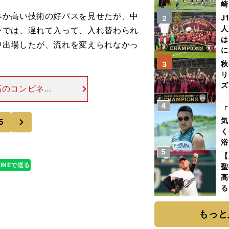
崎
「
本か高い技術の好パスを見せたが、中
J
2
て
人
ンでは、遅れて入って、入れ替わられ
は
中出場したが、流れを変えられなかっ
に
と
秋
3
リ
ズ
高のコンビネー
フとしては連係
4
を
「
目立った働きは
次
気
5
く
浴
5
太
【
ァ
LINEで送る
聖
高
る
ト
く
もっと