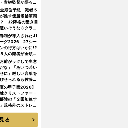
・青栁監督が語る
機動破壊」はこうし
1全順位予想 識者５
生まれた
が推す優勝候補筆頭
？ J2降格の憂き目
遭いそうな３クラブ
は？
春制が導入されたJ1
ーグ2026－27シー
ンの行方はいかに!?
５人の識者が全順位
大胆予想
お前がラクして生意
だな」「あいつ若い
せに」厳しい言葉を
びせられるも佐藤慎
郎が貫いた誇りとフ
夏の甲子園2026】
ンへの思い
隷クリストファー・
部陸の「２回加速す
」規格外のストレー
 それでもプロではな
大学進学を選ぶ理由
見る