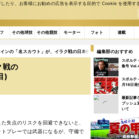
たり、お客様にお勧めの広告を表⽰する⽬的で Cookie を使⽤す
フ
その他球技
その他競技
モーター
フォト
連載
ペインの「名スカウト」が、イラク戦の日本代表13選手を個別評価
編集部のおすすめ
スポルテ
ク戦の
集号 Vol
目)
スポルテ
月16日発
最新記事
プッシュ
いて
した失点のリスクを回避できないと、
ットプレーでは武器になるが、守備で