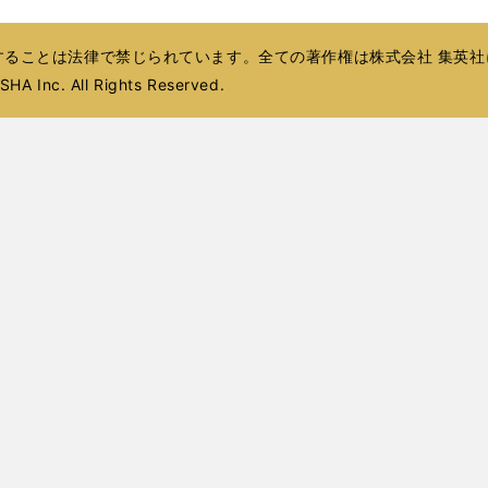
開
ウ
ウ
ド
ド
ウ
ド
ド
ウ
く
ィ
で
ウ
ウ
で
ウ
ウ
で
ることは法律で禁じられています。全ての著作権は株式会社 集英社
ン
開
で
で
開
で
で
開
ド
HA Inc. All Rights Reserved.
く
開
開
く
開
開
く
ウ
く
く
く
く
で
開
く