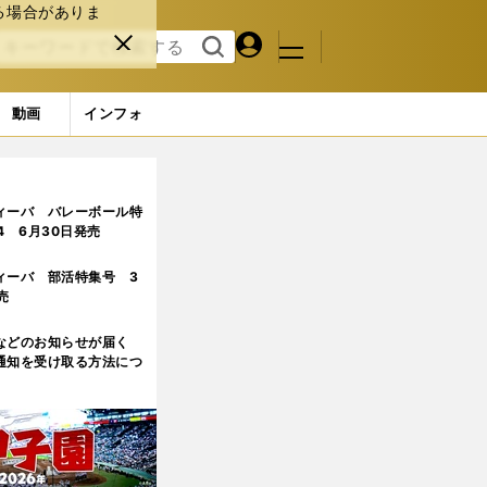
る場合がありま
マイペ
閉じ
検索
メニュ
ー
る
す
ジ
る
動画
インフォ
3ページ目
ィーバ バレーボール特
.4 6月30日発売
ィーバ 部活特集号 3
売
などのお知らせが届く
通知を受け取る方法につ