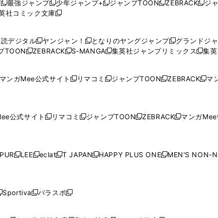
プ
最強ジャンプ
少年ジャンプ+
ジャンプTOON
ZEBRACK
ジ
新
新
新
新
新
英社コミック文庫
し
新
し
し
し
し
い
い
し
い
い
い
ウ
ウ
い
ウ
ウ
ウ
購読デジタル
ヤンジャン！
となりのヤングジャンプ
グランドジ
新
新
新
ィ
ィ
ウ
ィ
ィ
ィ
プTOON
ZEBRACK
S-MANGA
集英社ジャンプリミックス
集英
新
し
新
し
新
し
新
ン
ン
ィ
ン
ン
ン
し
い
し
い
し
い
し
ド
ド
ン
ド
ド
ド
い
ウ
い
ウ
い
ウ
い
ウ
ウ
ド
ウ
ウ
ウ
マンガMee公式サイト
リマコミ
ジャンプTOON
ZEBRACK
マン
新
新
新
新
ウ
ィ
ウ
ィ
ウ
ィ
ウ
で
で
ウ
で
で
で
し
し
し
し
し
ィ
ン
ィ
ン
ィ
ン
ィ
開
開
で
開
開
開
い
い
い
い
い
ン
ド
ン
ド
ン
ド
ン
く
く
開
く
く
く
ウ
ウ
ウ
ウ
ウ
ド
ウ
ド
ウ
ド
ウ
ド
ee公式サイト
リマコミ
ジャンプTOON
ZEBRACK
マンガMeet
く
新
新
新
新
ィ
ィ
ィ
ィ
ィ
ウ
で
ウ
で
ウ
で
ウ
し
し
し
し
ン
ン
ン
ン
ン
で
開
で
開
で
開
で
い
い
い
い
ド
ド
ド
ド
ド
開
く
開
く
開
く
開
ウ
ウ
ウ
ウ
ウ
ウ
ウ
ウ
ウ
PUR
LEE
eclat
T JAPAN
HAPPY PLUS ONE
MEN'S NON-
く
く
く
く
新
新
新
新
新
ィ
ィ
ィ
ィ
で
で
で
で
で
し
し
し
し
し
ン
ン
ン
ン
開
開
開
開
開
い
い
い
い
い
ド
ド
ド
ド
く
く
く
く
く
ウ
ウ
ウ
ウ
ウ
ウ
ウ
ウ
ウ
Sportiva
パラスポ
新
新
ィ
ィ
ィ
ィ
ィ
で
で
で
で
し
し
し
ン
ン
ン
ン
ン
開
開
開
開
い
い
い
ド
ド
ド
ド
ド