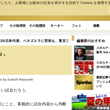
たり、お客様にお勧めの広告を表⽰する⽬的で Cookie を使⽤す
フ
その他球技
その他競技
モーター
フォト
連載
－20日本代表、ベネズエラに苦杯も、東京五輪への希望は膨らんだ
編集部のおすすめ
スポルテ
も、
集号 Vol
スポルテ
月16日発
最新記事
 Sueishi Naoyoshi
プッシュ
いて
ない試合だろう。
じこと。客観的に試合内容から判断