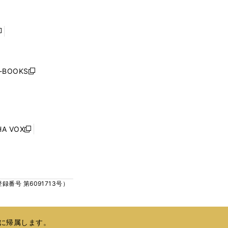
く
く
ウ
ウ
で
で
開
開
く
く
し
い
ウ
j-BOOKS
新
ィ
し
ン
い
ド
ウ
ウ
ィ
で
ン
HA VOX
開
新
ド
く
し
ウ
い
で
ウ
開
ィ
く
号 第6091713号）
ン
ド
ウ
で
に帰属します。
開