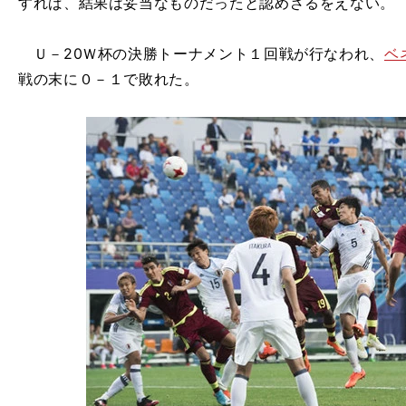
すれば、結果は妥当なものだったと認めざるをえない。
Ｕ－20Ｗ杯の決勝トーナメント１回戦が行なわれ、
ベ
戦の末に０－１で敗れた。