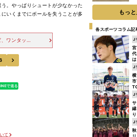
だ
思う。やっぱりシュートが少なかった
もっと
こにいくまでにボールを失うことが多
各スポーツコラム記
ば、ワンタッチ
J
だが、裏を返せ
宮
スも２、３度あ
代
次
は
6
が
J
日
横
た
市
LINEで送る
T
K
J
級
サ
ャ
縁
り
開
J
見
秋
ついて
リ