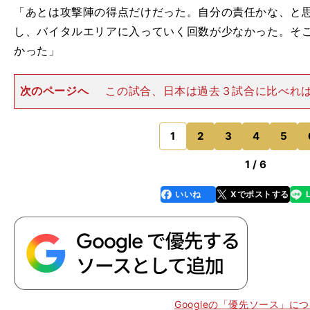
「あとは攻撃陣の得点だけだった。自分の責任かな、と
し、バイタルエリアに入っていく回数が少なかった。そ
かった」
次のページへ
この試合、日本は過去３試合に比べれ
パスもまじえながらのパスワークにリズムがあった。
ば、できたのはそこまで。確かに決定機と呼べるチャン
ったが、それを決められなか
1
2
3
4
5
のページへ
1 / 6
いいね
Xでポストする
line
faceboo
x
k
Googleの「優先ソース」に