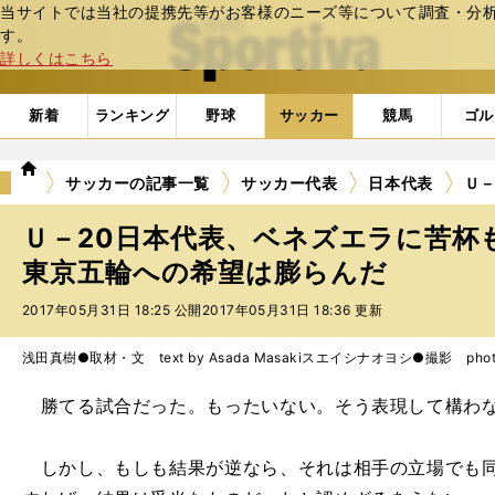
当サイトでは当社の提携先等がお客様のニーズ等について調査・分析し
web Sportiva (webスポルティーバ)
す。
詳しくはこちら
新着
ランキング
野球
サッカー
競馬
ゴル
we
サッカーの記事一覧
サッカー代表
日本代表
Ｕ
b
ス
Ｕ－20日本代表、ベネズエラに苦杯
ポ
ル
東京五輪への希望は膨らんだ
テ
2017年05月31日 18:25 公開
2017年05月31日 18:36 更新
ィ
ー
バ
浅田真樹●取材・文 text by Asada Masaki
スエイシナオヨシ●撮影 photo by
勝てる試合だった。もったいない。そう表現して構わ
しかし、もしも結果が逆なら、それは相手の立場でも同