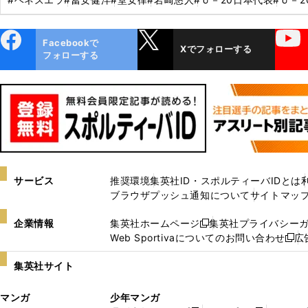
ebo
X
YouTube
Facebookで
Xでフォローする
ok
フォローする
サービス
推奨環境
集英社ID・スポルティーバIDとは
ブラウザプッシュ通知について
サイトマッ
企業情報
集英社ホームページ
集英社プライバシー
新
Web Sportivaについてのお問い合わせ
広
し
新
い
し
集英社サイト
ウ
い
ィ
ウ
マンガ
少年マンガ
ン
ィ