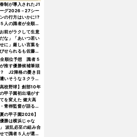
春制が導入されたJ1
ーグ2026－27シー
ンの行方はいかに!?
５人の識者が全順位
大胆予想
お前がラクして生意
だな」「あいつ若い
せに」厳しい言葉を
びせられるも佐藤慎
郎が貫いた誇りとフ
1全順位予想 識者５
ンへの思い
が推す優勝候補筆頭
？ J2降格の憂き目
遭いそうな３クラブ
は？
高校野球】創部10年
の甲子園初出場がす
てを変えた 健大高
・青栁監督が語る
機動破壊」はこうし
夏の甲子園2026】
生まれた
優勝は横浜じゃな
」 波乱必至の組み合
せで識者５人が選ん