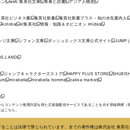
ョン
web 集英社文庫
青春と読書
アジア人物史
く
く
く
く
新
新
新
新
ウ
ウ
ウ
ウ
ウ
ウ
ウ
ウ
し
し
し
し
ィ
ィ
ィ
で
で
で
で
で
い
い
い
い
ン
ン
ン
集英社ビジネス書
集英社新書
集英社新書プラス - 知の水先案内人
開
開
開
開
開
新
新
新
ウ
ウ
ウ
ウ
ド
ド
ド
kotoba
e!集英社
情報・知識＆オピニオン imidas
く
く
く
く
く
新
し
新
し
新
ィ
ィ
ィ
ィ
ウ
ウ
ウ
し
し
い
し
い
し
ン
ン
ン
ン
で
で
で
い
い
ウ
い
ウ
い
ド
ド
ド
ド
ンジ文庫
シフォン文庫
ダッシュエックス文庫公式サイト
JUMP 
開
開
開
新
新
新
ウ
ウ
ィ
ウ
ィ
ウ
ウ
ウ
ウ
ウ
く
く
く
し
し
し
ィ
ィ
ン
ィ
ン
ィ
で
で
で
で
い
い
い
ン
ン
ド
ン
ド
ン
S.LAND
開
開
開
開
新
ウ
ウ
ウ
ド
ド
ウ
ド
ウ
ド
く
く
く
く
し
ィ
ィ
ィ
ウ
ウ
で
ウ
で
ウ
い
ン
ン
ン
ジャンプキャラクターズストア
HAPPY PLUS STORE
SHUEIS
で
で
開
で
開
で
新
新
新
ウ
ド
ド
ド
ium
mirabella
mirabella homme
zakka market
開
開
く
開
く
開
し
新
新
新
し
新
し
ィ
ウ
ウ
ウ
く
く
く
く
い
し
し
い
し
し
い
ン
で
で
で
ウ
い
い
ウ
い
い
ウ
ド
ボ
開
開
開
新
ィ
ウ
ウ
ィ
ウ
ウ
ィ
ウ
く
く
く
し
らコンテンツ使用許諾を得た正規版配信サービスであることを示す登録商標（登録番
ン
ィ
ィ
ン
ィ
ィ
ン
で
い
覧はこちら。
ド
ン
ン
ド
ン
ン
ド
開
ウ
ウ
ド
ド
ウ
ド
ド
ウ
く
ィ
で
ウ
ウ
で
ウ
ウ
で
ることは法律で禁じられています。全ての著作権は株式会社 集英社
ン
開
で
で
開
で
で
開