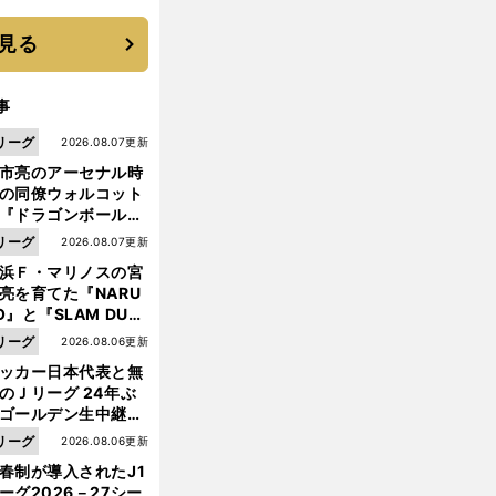
優勝校はここだ！
見る
事
リーグ
2026.08.07更新
市亮のアーセナル時
の同僚ウォルコット
『ドラゴンボール』
大好き ポドルスキは
リーグ
2026.08.07更新
向小次郎に憧れてい
浜Ｆ・マリノスの宮
亮を育てた『NARU
O』と『SLAM DUN
』 中京大中京の同
リーグ
2026.08.06更新
生・木原龍一は"ジ
ッカー日本代表と無
ンプ係"だった
のＪリーグ 24年ぶ
ゴールデン生中継の
幕戦でヘタな試合は
リーグ
2026.08.06更新
せられない
春制が導入されたJ1
ーグ2026－27シー