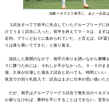
強豪ベネズエラ相手に、あと一歩及
３試合すべてで前半に失点していたグループリーグに比
けてうまく試合に入った。前半を終えて０－０は、まずは
定内。プランどおりに進められていた」と言えば、DF冨
りは落ち着いてできた」と振り返る。
拮抗した展開のなかで、相手の焦りを誘いながら勝機を
ラに勝つためには、それしか手がなかった。０－０のまま
場。久保が出場した過去２試合と比べても、時間といい
状況での切り札投入で、試合はまさに日本が思い描いた
だが、相手はグループリーグ３試合で無失点のベネズエ
か破らなければ、勝利を手にすることはできない。堂安