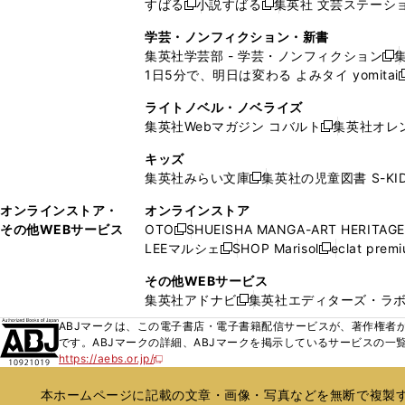
すばる
小説すばる
集英社 文芸ステーシ
く
開
く
く
新
新
ウ
ウ
ウ
ド
ウ
ウ
ウ
く
し
し
ィ
ィ
学芸・ノンフィクション・新書
で
ウ
で
で
で
い
い
ン
ン
集英社学芸部 - 学芸・ノンフィクション
開
で
開
開
開
新
ウ
ウ
ド
ド
1日5分で、明日は変わる よみタイ yomitai
く
開
く
く
く
し
新
ィ
ィ
ウ
ウ
く
い
ン
ン
ライトノベル・ノベライズ
で
で
ウ
ド
ド
集英社Webマガジン コバルト
集英社オレ
開
開
新
ィ
ウ
ウ
く
く
し
ン
キッズ
で
で
い
ド
集英社みらい文庫
集英社の児童図書 S-KID
開
開
新
ウ
ウ
く
く
し
ィ
オンラインストア・
オンラインストア
で
い
ン
その他WEBサービス
OTO
SHUEISHA MANGA-ART HERITAGE
開
新
ウ
ド
LEEマルシェ
SHOP Marisol
eclat prem
く
し
新
新
ィ
ウ
い
し
し
ン
その他WEBサービス
で
ウ
い
い
ド
集英社アドナビ
集英社エディターズ・ラ
開
新
ィ
ウ
ウ
ウ
く
し
ABJマークは、この電子書店・電子書籍配信サービスが、著作権者か
ン
ィ
ィ
で
い
です。ABJマークの詳細、ABJマークを掲示しているサービスの一
ド
ン
ン
開
https://aebs.or.jp/
ウ
新
ウ
ド
ド
く
し
ィ
で
ウ
ウ
い
本ホームページに記載の文章・画像・写真などを無断で複製す
ン
開
で
で
ウ