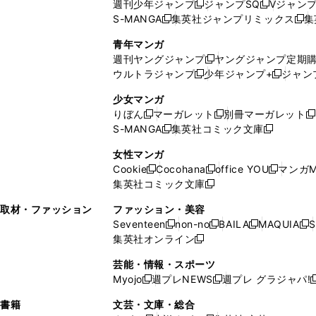
週刊少年ジャンプ
ジャンプSQ
Vジャン
ド
ン
新
新
S-MANGA
集英社ジャンプリミックス
集
ウ
ド
新
し
し
新
で
ウ
し
い
い
し
青年マンガ
開
で
い
ウ
ウ
い
週刊ヤングジャンプ
ヤングジャンプ定期
新
く
開
ウ
ィ
ィ
ウ
ウルトラジャンプ
少年ジャンプ+
ジャン
新
し
新
く
ィ
ン
ン
ィ
し
い
し
ン
ド
ド
ン
少女マンガ
い
ウ
い
ド
ウ
ウ
ド
りぼん
マーガレット
別冊マーガレット
新
新
新
ウ
ィ
ウ
ウ
で
で
ウ
S-MANGA
集英社コミック文庫
し
新
し
新
ィ
ン
ィ
で
開
開
で
い
し
い
し
ン
ド
ン
女性マンガ
開
く
く
開
ウ
い
ウ
い
ド
ウ
ド
Cookie
Cocohana
office YOU
マンガM
く
く
新
新
新
ィ
ウ
ィ
ウ
ウ
で
ウ
集英社コミック文庫
し
新
し
し
ン
ィ
ン
ィ
で
開
で
い
し
い
い
ド
ン
ド
ン
取材・ファッション
ファッション・美容
開
く
開
ウ
い
ウ
ウ
ウ
ド
ウ
ド
Seventeen
non-no
BAILA
MAQUIA
S
く
く
新
新
新
新
ィ
ウ
ィ
ィ
で
ウ
で
ウ
集英社オンライン
し
新
し
し
し
ン
ィ
ン
ン
開
で
開
で
い
し
い
い
い
ド
ン
ド
ド
芸能・情報・スポーツ
く
開
く
開
ウ
い
ウ
ウ
ウ
ウ
ド
ウ
ウ
Myojo
週プレNEWS
週プレ グラジャパ!
く
く
新
新
新
ィ
ウ
ィ
ィ
ィ
で
ウ
で
で
し
し
ン
ィ
ン
ン
ン
書籍
文芸・文庫・総合
開
で
開
開
い
い
ド
ン
ド
ド
ド