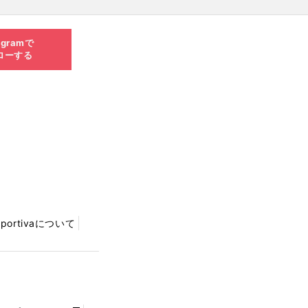
agramで
ローする
Sportivaについて