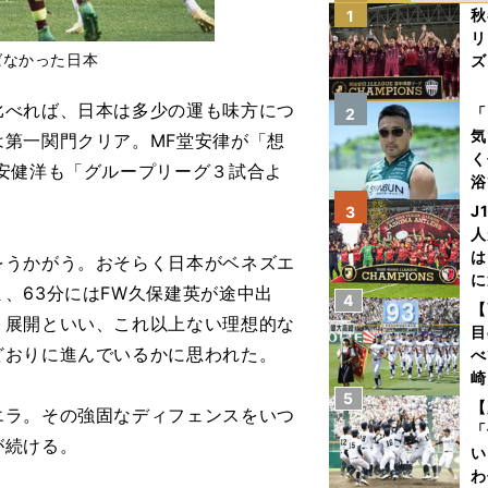
秋
1
リ
ばなかった日本
ズ
を
べれば、日本は多少の運も味方につ
「
2
気
第一関門クリア。MF堂安律が「想
く
安健洋も「グループリーグ３試合よ
浴
太
J
3
ァ
人
は
うかがう。おそらく日本がベネズエ
に
、63分にはFW久保建英が途中出
4
と
【
、展開といい、これ以上ない理想的な
目
どおりに進んでいるかに思われた。
べ
崎
5
「
【
ラ。その強固なディフェンスをいつ
て
「
が続ける。
い
わ