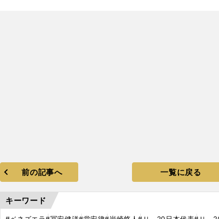
フ
」
0
前の記事へ
一覧に戻る
キーワード
#ベネズエラ
#冨安健洋
#堂安律
#岩崎悠人
#Ｕ－20日本代表
#Ｕ－2