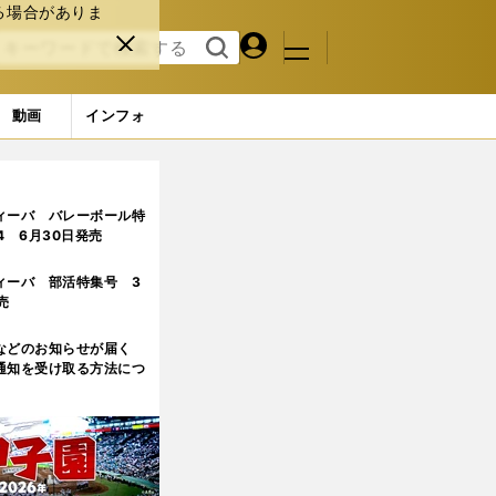
る場合がありま
マイペ
閉じ
検索
メニュ
ー
る
す
ジ
る
動画
インフォ
ィーバ バレーボール特
.4 6月30日発売
ィーバ 部活特集号 3
売
などのお知らせが届く
通知を受け取る方法につ