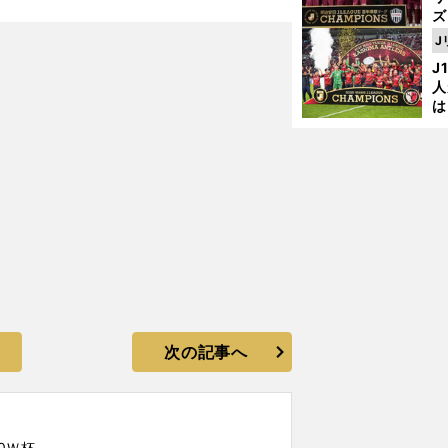
ズ
ベネズエラをどう攻略するのか
J
を
J
人
は
に
と
次の記事へ
0Ｗ杯