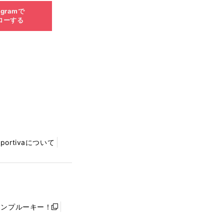
agramで
ローする
Sportivaについて
ャンプルーキー！
新
し