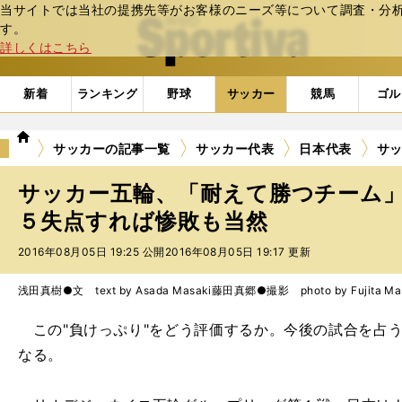
当サイトでは当社の提携先等がお客様のニーズ等について調査・分析し
web Sportiva (webスポルティーバ)
す。
詳しくはこちら
新着
ランキング
野球
サッカー
競馬
ゴル
we
サッカーの記事一覧
サッカー代表
日本代表
サ
b
ス
サッカー五輪、「耐えて勝つチーム
ポ
ル
５失点すれば惨敗も当然
テ
2016年08月05日 19:25 公開
2016年08月05日 19:17 更新
ィ
ー
バ
浅田真樹●文 text by Asada Masaki
藤田真郷●撮影 photo by Fujita Ma
この"負けっぷり"をどう評価するか。今後の試合を占
なる。