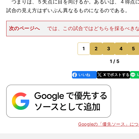
つまりは、５失点に目を向けるか。あるいは、４得点に
試合の見え方はずいぶん異なるものになるのである。
次のページへ
では、この試合ではどちらを採るべき
ろん、試合の見方に絶対的な正解などあるはずはないが
ば、４得点したことよりも５失点したことを、より重要
思っている。 理由は単純
1
2
3
4
5
のページへ
1 / 5
いいね
Xでポストする
line
faceboo
x
k
Googleの「優先ソース」に
。