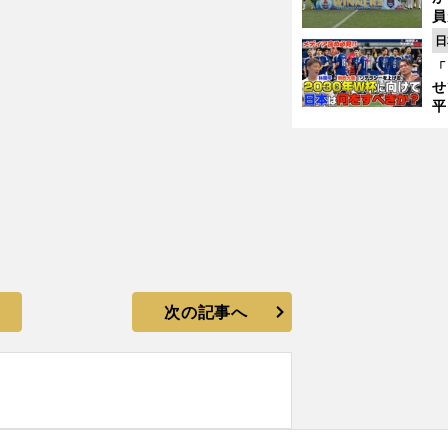
五輪サッカー初戦は分析完了
員
み
日
「
せ
平
2
プ
べ
次の記事へ