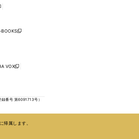
で
で
開
開
く
く
し
い
ウ
j-BOOKS
新
ィ
し
ン
い
ド
ウ
ウ
ィ
で
ン
HA VOX
開
新
ド
く
し
ウ
い
で
ウ
開
ィ
く
号 第6091713号）
ン
ド
ウ
で
に帰属します。
開
く