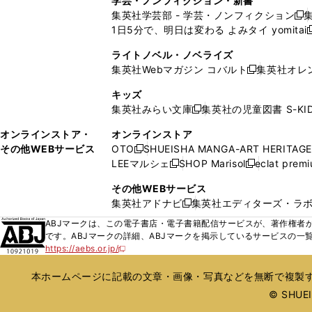
学芸・ノンフィクション・新書
で
ウ
で
で
で
い
い
ン
ン
集英社学芸部 - 学芸・ノンフィクション
開
で
開
開
開
新
ウ
ウ
ド
ド
1日5分で、明日は変わる よみタイ yomitai
く
開
く
く
く
し
新
ィ
ィ
ウ
ウ
く
い
ン
ン
ライトノベル・ノベライズ
で
で
ウ
ド
ド
集英社Webマガジン コバルト
集英社オレ
開
開
新
ィ
ウ
ウ
く
く
し
ン
キッズ
で
で
い
ド
集英社みらい文庫
集英社の児童図書 S-KID
開
開
新
ウ
ウ
く
く
し
ィ
オンラインストア・
オンラインストア
で
い
ン
その他WEBサービス
OTO
SHUEISHA MANGA-ART HERITAGE
開
新
ウ
ド
LEEマルシェ
SHOP Marisol
eclat prem
く
し
新
新
ィ
ウ
い
し
し
ン
その他WEBサービス
で
ウ
い
い
ド
集英社アドナビ
集英社エディターズ・ラ
開
新
ィ
ウ
ウ
ウ
く
し
ABJマークは、この電子書店・電子書籍配信サービスが、著作権者か
ン
ィ
ィ
で
い
です。ABJマークの詳細、ABJマークを掲示しているサービスの一
ド
ン
ン
開
https://aebs.or.jp/
ウ
新
ウ
ド
ド
く
し
ィ
で
ウ
ウ
い
本ホームページに記載の文章・画像・写真などを無断で複製す
ン
開
で
で
ウ
ド
© SHUEIS
ィ
く
開
開
ン
ウ