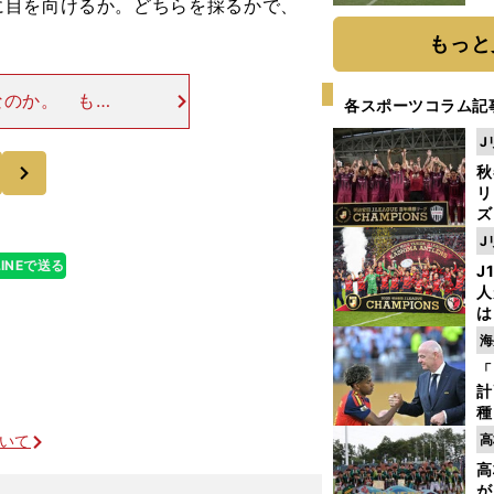
目を向けるか。どちらを採るかで、
もっと
なのか。 もち
各スポーツコラム記
、個人的に言え
J
視するべきだと
次
秋
リ
ズ
J
を
LINEで送る
J
人
は
に
海
と
「
計
種
ィ
ついて
高
起
高
が