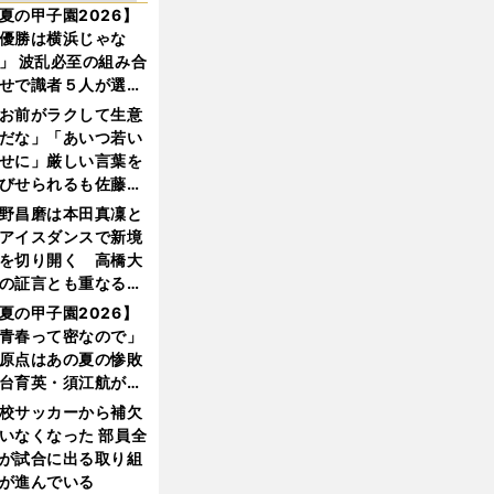
夏の甲子園2026】
優勝は横浜じゃな
」 波乱必至の組み合
せで識者５人が選ん
優勝校はここだ！
お前がラクして生意
だな」「あいつ若い
せに」厳しい言葉を
びせられるも佐藤慎
郎が貫いた誇りとフ
野昌磨は本田真凜と
ンへの思い
アイスダンスで新境
を切り開く 高橋大
の証言とも重なる課
と楽しさ
夏の甲子園2026】
青春って密なので」
原点はあの夏の惨敗
台育英・須江航が明
す"日本一1000日計
校サッカーから補欠
"のすべて
いなくなった 部員全
が試合に出る取り組
が進んでいる