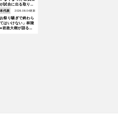
前
が試合に出る取り組
へ
が進んでいる
本代表
2026.08.04更新
お祭り騒ぎで終わら
てはいけない」林陵
×岩政大樹が語る、
030年ワールドカッ
へ日本が積み上げる
きもの