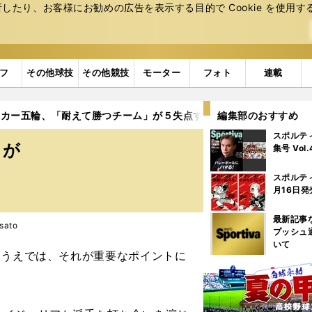
たり、お客様にお勧めの広告を表⽰する⽬的で Cookie を使⽤す
フ
その他球技
その他競技
モーター
フォト
連載
ッカー五輪、「耐えて勝つチーム」が５失点すれば惨敗も当然
編集部のおすすめ
スポルテ
」が
集号 Vol
スポルテ
月16日発
最新記事
sato
プッシュ
いて
ううえでは、それが重要なポイントに