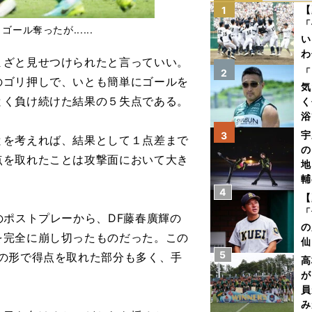
【
1
「
ル奪ったが......
い
わ
ざと見せつけられたと言っていい。
だ
「
2
のゴリ押しで、いとも簡単にゴールを
気
とく負け続けた結果の５失点である。
く
浴
太
宇
3
を考えれば、結果として１点差まで
ァ
の
点を取れたことは攻撃面において大き
地
輔
4
題
【
「
ポストプレーから、DF藤春廣輝の
の
を完全に崩し切ったものだった。この
仙
5
の形で得点を取れた部分も多く、手
か
高
画
が
員
み