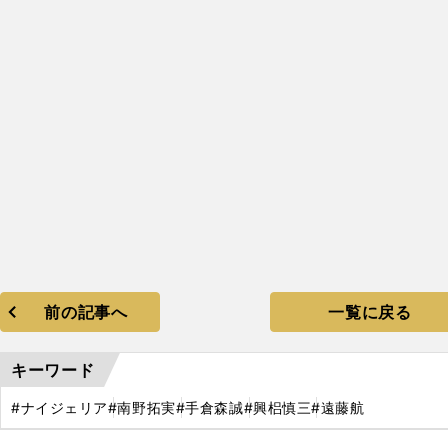
最
」
前の記事へ
一覧に戻る
キーワード
#ナイジェリア
#南野拓実
#手倉森誠
#興梠慎三
#遠藤航