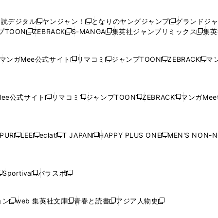
い
い
し
い
い
い
ウ
ウ
い
ウ
ウ
ウ
購読デジタル
ヤンジャン！
となりのヤングジャンプ
グランドジ
新
新
新
ィ
ィ
ウ
ィ
ィ
ィ
プTOON
ZEBRACK
S-MANGA
集英社ジャンプリミックス
集英
新
し
新
し
新
し
新
ン
ン
ィ
ン
ン
ン
し
い
し
い
し
い
し
ド
ド
ン
ド
ド
ド
い
ウ
い
ウ
い
ウ
い
ウ
ウ
ド
ウ
ウ
ウ
マンガMee公式サイト
リマコミ
ジャンプTOON
ZEBRACK
マン
新
新
新
新
ウ
ィ
ウ
ィ
ウ
ィ
ウ
で
で
ウ
で
で
で
し
し
し
し
し
ィ
ン
ィ
ン
ィ
ン
ィ
開
開
で
開
開
開
い
い
い
い
い
ン
ド
ン
ド
ン
ド
ン
く
く
開
く
く
く
ウ
ウ
ウ
ウ
ウ
ド
ウ
ド
ウ
ド
ウ
ド
ee公式サイト
リマコミ
ジャンプTOON
ZEBRACK
マンガMeet
く
新
新
新
新
ィ
ィ
ィ
ィ
ィ
ウ
で
ウ
で
ウ
で
ウ
し
し
し
し
ン
ン
ン
ン
ン
で
開
で
開
で
開
で
い
い
い
い
ド
ド
ド
ド
ド
開
く
開
く
開
く
開
ウ
ウ
ウ
ウ
ウ
ウ
ウ
ウ
ウ
PUR
LEE
eclat
T JAPAN
HAPPY PLUS ONE
MEN'S NON-
く
く
く
く
新
新
新
新
新
ィ
ィ
ィ
ィ
で
で
で
で
で
し
し
し
し
し
ン
ン
ン
ン
開
開
開
開
開
い
い
い
い
い
ド
ド
ド
ド
く
く
く
く
く
ウ
ウ
ウ
ウ
ウ
ウ
ウ
ウ
ウ
Sportiva
パラスポ
新
新
ィ
ィ
ィ
ィ
ィ
で
で
で
で
し
し
し
ン
ン
ン
ン
ン
開
開
開
開
い
い
い
ド
ド
ド
ド
ド
ョン
web 集英社文庫
青春と読書
アジア人物史
く
く
く
く
新
新
新
新
ウ
ウ
ウ
ウ
ウ
ウ
ウ
ウ
し
し
し
し
ィ
ィ
ィ