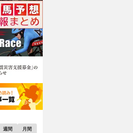
週間
月間