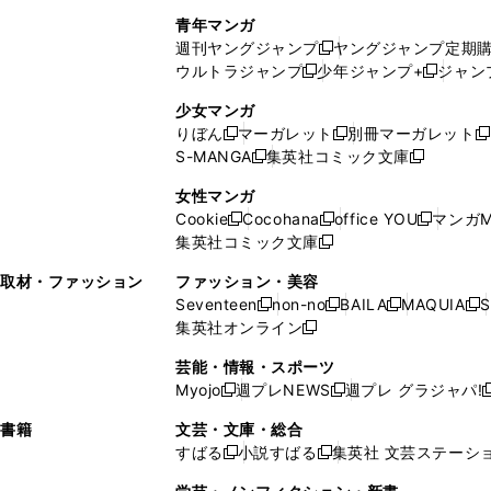
で
ウ
し
い
い
し
青年マンガ
開
で
い
ウ
ウ
い
週刊ヤングジャンプ
ヤングジャンプ定期
新
く
開
ウ
ィ
ィ
ウ
ウルトラジャンプ
少年ジャンプ+
ジャン
新
し
新
く
ィ
ン
ン
ィ
し
い
し
ン
ド
ド
ン
少女マンガ
い
ウ
い
ド
ウ
ウ
ド
りぼん
マーガレット
別冊マーガレット
新
新
新
ウ
ィ
ウ
ウ
で
で
ウ
S-MANGA
集英社コミック文庫
し
新
し
新
ィ
ン
ィ
で
開
開
で
い
し
い
し
ン
ド
ン
女性マンガ
開
く
く
開
ウ
い
ウ
い
ド
ウ
ド
Cookie
Cocohana
office YOU
マンガM
く
く
新
新
新
ィ
ウ
ィ
ウ
ウ
で
ウ
集英社コミック文庫
し
新
し
し
ン
ィ
ン
ィ
で
開
で
い
し
い
い
ド
ン
ド
ン
取材・ファッション
ファッション・美容
開
く
開
ウ
い
ウ
ウ
ウ
ド
ウ
ド
Seventeen
non-no
BAILA
MAQUIA
S
く
く
新
新
新
新
ィ
ウ
ィ
ィ
で
ウ
で
ウ
集英社オンライン
し
新
し
し
し
ン
ィ
ン
ン
開
で
開
で
い
し
い
い
い
ド
ン
ド
ド
芸能・情報・スポーツ
く
開
く
開
ウ
い
ウ
ウ
ウ
ウ
ド
ウ
ウ
Myojo
週プレNEWS
週プレ グラジャパ!
く
く
新
新
新
ィ
ウ
ィ
ィ
ィ
で
ウ
で
で
し
し
ン
ィ
ン
ン
ン
書籍
文芸・文庫・総合
開
で
開
開
い
い
ド
ン
ド
ド
ド
すばる
小説すばる
集英社 文芸ステーシ
く
開
く
く
新
新
ウ
ウ
ウ
ド
ウ
ウ
ウ
く
し
し
ィ
ィ