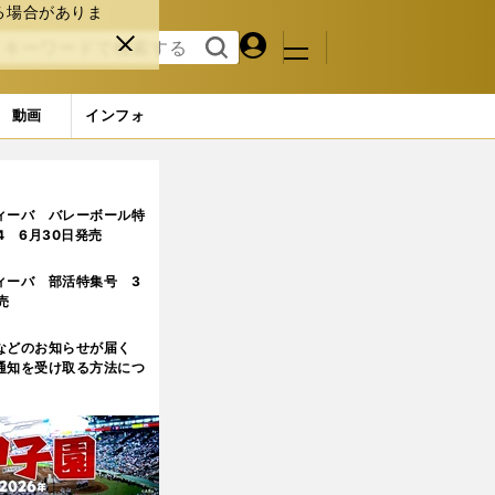
る場合がありま
マイペ
閉じ
検索
メニュ
ー
る
す
ジ
る
動画
インフォ
ィーバ バレーボール特
.4 6月30日発売
ィーバ 部活特集号 3
売
などのお知らせが届く
通知を受け取る方法につ