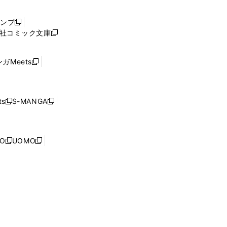
い
ウ
ャンプ
新
ィ
社コミック文庫
し
新
ン
い
し
ド
ウ
い
ウ
ガMeets
新
ィ
ウ
で
し
ン
ィ
開
い
ド
ン
く
ウ
ウ
ド
s
S-MANGA
新
新
ィ
で
ウ
し
し
ン
開
で
い
い
ド
く
開
ウ
ウ
ウ
NO
UOMO
く
新
新
ィ
ィ
で
し
し
ン
ン
開
い
い
ド
ド
く
ウ
ウ
ウ
ウ
ィ
ィ
で
で
ン
ン
開
開
ド
ド
く
く
ウ
ウ