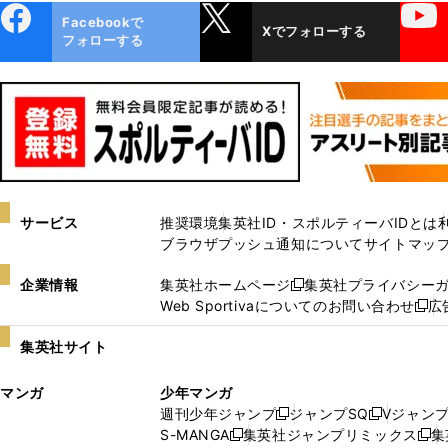
ebo
X
YouTube
Facebookで
Xでフォローする
ok
フォローする
サービス
推奨環境
集英社ID・スポルティーバIDとは
ブラウザプッシュ通知について
サイトマッ
企業情報
集英社ホームページ
集英社プライバシー
新
Web Sportivaについてのお問い合わせ
広
し
新
い
し
集英社サイト
ウ
い
ィ
ウ
マンガ
少年マンガ
ン
ィ
週刊少年ジャンプ
ジャンプSQ
Vジャン
ド
ン
新
新
S-MANGA
集英社ジャンプリミックス
集
ウ
ド
新
し
し
新