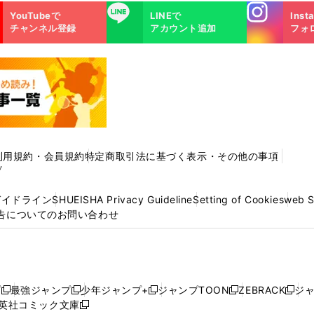
Instagra
LINE
YouTubeで
LINEで
Inst
m
チャンネル登録
アカウント追加
フォ
利用規約・会員規約
特定商取引法に基づく表示・その他の事項
プ
ガイドライン
SHUEISHA Privacy Guideline
Setting of Cookies
web 
告についてのお問い合わせ
プ
最強ジャンプ
少年ジャンプ+
ジャンプTOON
ZEBRACK
ジ
新
新
新
新
新
英社コミック文庫
し
新
し
し
し
し