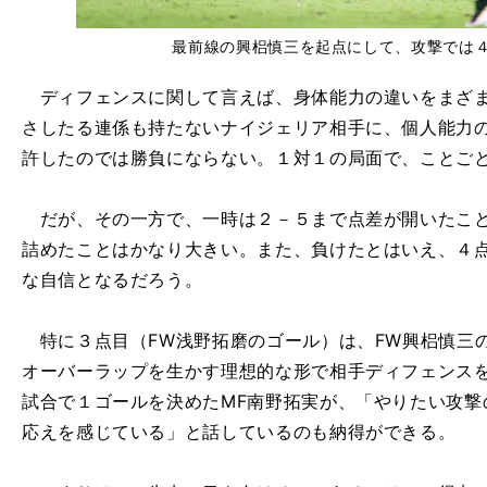
最前線の興梠慎三を起点にして、攻撃では４ゴー
ディフェンスに関して言えば、身体能力の違いをまざま
さしたる連係も持たないナイジェリア相手に、個人能力
許したのでは勝負にならない。１対１の局面で、ことご
だが、その一方で、一時は２－５まで点差が開いたこと
詰めたことはかなり大きい。また、負けたとはいえ、４
な自信となるだろう。
特に３点目（FW浅野拓磨のゴール）は、FW興梠慎三の
オーバーラップを生かす理想的な形で相手ディフェンス
試合で１ゴールを決めたMF南野拓実が、「やりたい攻撃
応えを感じている」と話しているのも納得ができる。