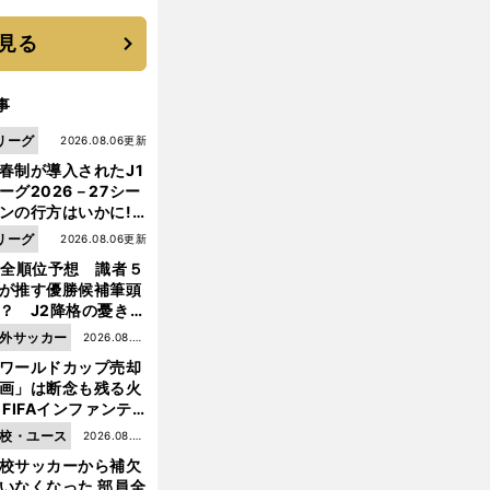
見る
事
リーグ
2026.08.06更新
春制が導入されたJ1
ーグ2026－27シー
ンの行方はいかに!?
５人の識者が全順位
リーグ
2026.08.06更新
大胆予想
1全順位予想 識者５
が推す優勝候補筆頭
？ J2降格の憂き目
遭いそうな３クラブ
外サッカー
2026.08.05
は？
ワールドカップ売却
更新
画」は断念も残る火
 FIFAインファンテ
ーノ会長体制に何が
校・ユース
2026.08.05
きているのか
校サッカーから補欠
更新
いなくなった 部員全