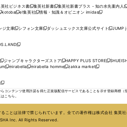
で
で
で
で
で
い
い
い
い
ン
ン
ン
集英社ビジネス書
集英社新書
集英社新書プラス - 知の水先案内人
開
開
開
開
開
新
新
新
ウ
ウ
ウ
ウ
ド
ド
ド
kotoba
e!集英社
情報・知識＆オピニオン imidas
く
く
く
く
く
新
し
新
し
新
ィ
ィ
ィ
ィ
ウ
ウ
ウ
し
し
い
し
い
し
ン
ン
ン
ン
で
で
で
い
い
ウ
い
ウ
い
ド
ド
ド
ド
ンジ文庫
シフォン文庫
ダッシュエックス文庫公式サイト
JUMP 
開
開
開
新
新
新
ウ
ウ
ィ
ウ
ィ
ウ
ウ
ウ
ウ
ウ
く
く
く
し
し
し
ィ
ィ
ン
ィ
ン
ィ
で
で
で
で
い
い
い
ン
ン
ド
ン
ド
ン
S.LAND
開
開
開
開
新
ウ
ウ
ウ
ド
ド
ウ
ド
ウ
ド
く
く
く
く
し
ィ
ィ
ィ
ウ
ウ
で
ウ
で
ウ
い
ン
ン
ン
ジャンプキャラクターズストア
HAPPY PLUS STORE
SHUEIS
で
で
開
で
開
で
新
新
新
ウ
ド
ド
ド
ium
mirabella
mirabella homme
zakka market
開
開
く
開
く
開
し
新
新
新
し
新
し
ィ
ウ
ウ
ウ
く
く
く
く
い
し
し
い
し
し
い
ン
で
で
で
ウ
い
い
ウ
い
い
ウ
ド
ボ
開
開
開
新
ィ
ウ
ウ
ィ
ウ
ウ
ィ
ウ
く
く
く
し
らコンテンツ使用許諾を得た正規版配信サービスであることを示す登録商標（登録番
ン
ィ
ィ
ン
ィ
ィ
ン
で
い
覧はこちら。
ド
ン
ン
ド
ン
ン
ド
開
ウ
ウ
ド
ド
ウ
ド
ド
ウ
く
ィ
で
ウ
ウ
で
ウ
ウ
で
ることは法律で禁じられています。全ての著作権は株式会社 集英社
ン
開
で
で
開
で
で
開
ド
HA Inc. All Rights Reserved.
く
開
開
く
開
開
く
ウ