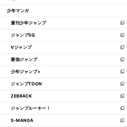
閉
ウ
じ
少年マンガ
で
る
開
週刊少年ジャンプ
く
新
し
ジャンプSQ
い
新
ウ
し
Vジャンプ
ィ
い
新
ン
ウ
し
最強ジャンプ
ド
ィ
い
新
ウ
ン
ウ
し
少年ジャンプ+
で
ド
ィ
い
新
開
ウ
ン
ウ
し
ジャンプTOON
く
で
ド
ィ
い
新
開
ウ
ン
ウ
し
ZEBRACK
く
で
ド
ィ
い
新
開
ウ
ン
ウ
し
ジャンプルーキー！
く
で
ド
ィ
い
新
開
ウ
ン
ウ
し
S-MANGA
く
で
ド
ィ
い
新
開
ウ
ン