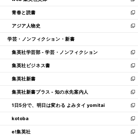
い
新
ウ
ン
ウ
し
青春と読書
で
ド
ィ
い
新
開
ウ
ン
ウ
し
アジア人物史
く
で
ド
ィ
い
新
開
ウ
ン
ウ
し
学芸・ノンフィクション・新書
く
で
ド
ィ
い
開
ウ
ン
ウ
集英社学芸部 - 学芸・ノンフィクション
く
で
ド
ィ
新
開
ウ
ン
し
集英社ビジネス書
く
で
ド
い
新
開
ウ
ウ
し
集英社新書
く
で
ィ
い
新
開
ン
ウ
し
集英社新書プラス - 知の水先案内人
く
ド
ィ
い
新
ウ
ン
ウ
し
1日5分で、明日は変わる よみタイ yomitai
で
ド
ィ
い
新
開
ウ
ン
ウ
し
kotoba
く
で
ド
ィ
い
新
開
ウ
ン
ウ
し
e!集英社
く
で
ド
ィ
い
新