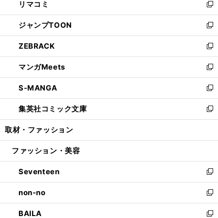
リマコミ
で
ド
ィ
い
新
開
ウ
ン
ウ
し
ジャンプTOON
く
で
ド
ィ
い
新
開
ウ
ン
ウ
し
ZEBRACK
く
で
ド
ィ
い
新
開
ウ
ン
ウ
し
マンガMeets
く
で
ド
ィ
い
新
開
ウ
ン
ウ
し
S-MANGA
く
で
ド
ィ
い
新
開
ウ
ン
ウ
し
集英社コミック文庫
く
で
ド
ィ
い
新
開
ウ
ン
ウ
し
取材・ファッション
く
で
ド
ィ
い
開
ウ
ン
ウ
ファッション・美容
く
で
ド
ィ
開
ウ
ン
Seventeen
く
で
ド
新
開
ウ
し
non-no
く
で
い
新
開
ウ
し
BAILA
く
ィ
い
新