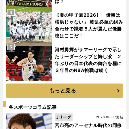
は？
4
【夏の甲子園2026】「優勝は
横浜じゃない」 波乱必至の組み
合わせで識者５人が選んだ優勝
校はここだ！
5
河村勇輝がサマーリーグで示し
たリーダーシップと悔し涙 ２
年ぶりの日本代表の舞台を糧に
３年目のNBA挑戦は続く
もっと見る
各スポーツコラム記事
Jリーグ
2026.08.07更新
宮市亮のアーセナル時代の同僚