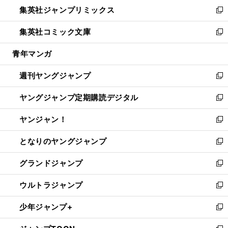
ウ
し
集英社ジャンプリミックス
く
で
ド
ィ
い
新
開
ウ
ン
ウ
し
集英社コミック文庫
く
で
ド
ィ
い
新
開
ウ
ン
ウ
し
青年マンガ
く
で
ド
ィ
い
開
ウ
ン
ウ
週刊ヤングジャンプ
く
で
ド
ィ
新
開
ウ
ン
し
ヤングジャンプ定期購読デジタル
く
で
ド
い
新
開
ウ
ウ
し
ヤンジャン！
く
で
ィ
い
新
開
ン
ウ
し
となりのヤングジャンプ
く
ド
ィ
い
新
ウ
ン
ウ
し
グランドジャンプ
で
ド
ィ
い
新
開
ウ
ン
ウ
し
ウルトラジャンプ
く
で
ド
ィ
い
新
開
ウ
ン
ウ
し
少年ジャンプ+
く
で
ド
ィ
い
新
開
ウ
ン
ウ
し