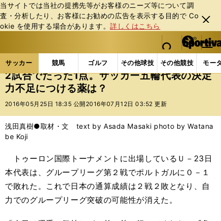
当サイトでは当社の提携先等がお客様のニーズ等について調
査・分析したり、お客様にお勧めの広告を表⽰する⽬的で Co
閉じ
okie を使⽤する場合があります。
詳しくはこちら
る
マイペ
web Sportiva (webスポルティーバ)
検索
メニュ
we
ー
サッカーの記事一覧
サッカー代表
日本代表
2
b
ジ
サッカー
競馬
ゴルフ
その他球技
その他競技
モー
ス
2試合でたった1点。サッカー五輪代表の決定
ポ
力不足につける薬は？
ル
テ
2016年05月25日 18:35 公開
2016年07月12日 03:52 更新
ィ
ー
浅田真樹●取材・文 text by Asada Masaki photo by Watana
バ
be Koji
トゥーロン国際トーナメントに出場しているＵ－23日
本代表は、グループリーグ第２戦でポルトガルに０－１
で敗れた。これで日本の通算成績は２戦２敗となり、自
力でのグループリーグ突破の可能性が消えた。