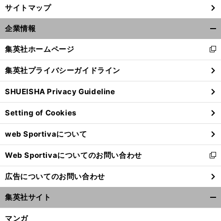
サイトマップ
前
へ
0
3
企業情報
開
く/
集英社ホームページ
新
閉
し
じ
集英社プライバシーガイドライン
い
る
ウ
SHUEISHA Privacy Guideline
ィ
ン
Setting of Cookies
ド
ウ
web Sportivaについて
で
開
Web Sportivaについてのお問い合わせ
く
新
し
広告についてのお問い合わせ
い
ウ
集英社サイト
ィ
開
ン
く/
マンガ
ド