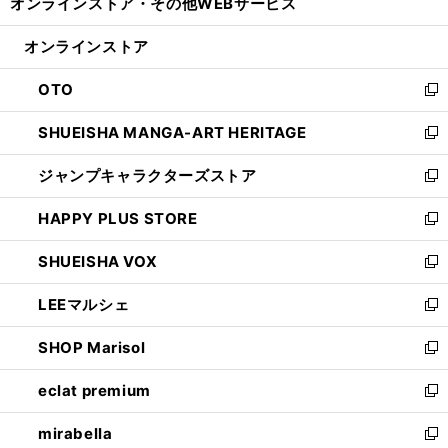
オンラインストア・
その他WEBサービス
く
で
ィ
い
開
ン
ウ
オンラインストア
く
ド
ィ
ウ
ン
OTO
で
ド
新
開
ウ
し
SHUEISHA MANGA-ART HERITAGE
く
で
い
新
開
ウ
し
ジャンプキャラクターズストア
く
ィ
い
新
ン
ウ
し
HAPPY PLUS STORE
ド
ィ
い
新
ウ
ン
ウ
し
SHUEISHA VOX
で
ド
ィ
い
新
開
ウ
ン
ウ
し
LEEマルシェ
く
で
ド
ィ
い
新
開
ウ
ン
ウ
し
SHOP Marisol
く
で
ド
ィ
い
新
開
ウ
ン
ウ
し
eclat premium
く
で
ド
ィ
い
新
開
ウ
ン
ウ
し
mirabella
く
で
ド
ィ
い
新