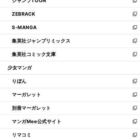
ジャンプTOON
く
で
ド
ィ
い
新
開
ウ
ン
ウ
し
ZEBRACK
く
で
ド
ィ
い
新
開
ウ
ン
ウ
し
S-MANGA
く
で
ド
ィ
い
新
開
ウ
ン
ウ
し
集英社ジャンプリミックス
く
で
ド
ィ
い
新
開
ウ
ン
ウ
し
集英社コミック文庫
く
で
ド
ィ
い
新
開
ウ
ン
ウ
し
少女マンガ
く
で
ド
ィ
い
開
ウ
ン
ウ
りぼん
く
で
ド
ィ
新
開
ウ
ン
し
マーガレット
く
で
ド
い
新
開
ウ
ウ
し
別冊マーガレット
く
で
ィ
い
新
開
ン
ウ
し
マンガMee公式サイト
く
ド
ィ
い
新
ウ
ン
ウ
し
リマコミ
で
ド
ィ
い
新