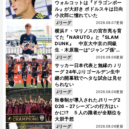
ウォルコットは『ドラゴンボー
ル』が大好き ポドルスキは日向
小次郎に憧れていた
Jリーグ
2026.08.07更新
横浜Ｆ・マリノスの宮市亮を育
てた『NARUTO』と『SLAM
DUNK』 中京大中京の同級
生・木原龍一は"ジャンプ係"だ
った
Jリーグ
2026.08.06更新
サッカー日本代表と無縁のＪリ
ーグ 24年ぶりゴールデン生中
継の開幕戦でヘタな試合は見せ
られない
Jリーグ
2026.08.06更新
秋春制が導入されたJ1リーグ2
026－27シーズンの行方はい
かに!? ５人の識者が全順位を
大胆予想
Jリーグ
2026.08.06更新