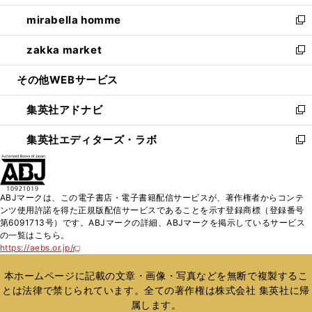
開
ウ
ン
ウ
し
mirabella homme
く
で
ド
ィ
い
新
開
ウ
ン
ウ
し
zakka market
く
で
ド
ィ
い
新
開
ウ
ン
ウ
し
その他WEBサービス
く
で
ド
ィ
い
開
ウ
ン
ウ
集英社アドナビ
く
で
ド
ィ
新
開
ウ
ン
し
集英社エディターズ・ラボ
く
で
ド
い
新
開
ウ
ウ
し
く
で
ィ
い
開
ン
ウ
ABJマークは、この電子書店・電子書籍配信サービスが、著作権者からコンテ
く
ド
ィ
ンツ使用許諾を得た正規版配信サービスであることを示す登録商標（登録番号
ウ
ン
第6091713号）です。ABJマークの詳細、ABJマークを掲示しているサービス
で
ド
の一覧はこちら。
開
ウ
https://aebs.or.jp/
新
く
で
し
い
開
本ホームページに記載の文章・画像・写真などを無断で複製するこ
ウ
く
とは法律で禁じられています。全ての著作権は株式会社 集英社に帰
ィ
属します。
ン