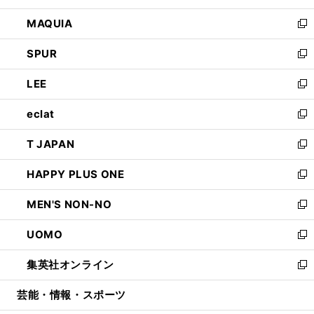
ン
ウ
し
MAQUIA
ド
ィ
い
新
ウ
ン
ウ
し
SPUR
で
ド
ィ
い
新
開
ウ
ン
ウ
し
LEE
く
で
ド
ィ
い
新
開
ウ
ン
ウ
し
eclat
く
で
ド
ィ
い
新
開
ウ
ン
ウ
し
T JAPAN
く
で
ド
ィ
い
新
開
ウ
ン
ウ
し
HAPPY PLUS ONE
く
で
ド
ィ
い
新
開
ウ
ン
ウ
し
MEN'S NON-NO
く
で
ド
ィ
い
新
開
ウ
ン
ウ
し
UOMO
く
で
ド
ィ
い
新
開
ウ
ン
ウ
し
集英社オンライン
く
で
ド
ィ
い
新
開
ウ
ン
ウ
し
芸能・情報・スポーツ
く
で
ド
ィ
い
開
ウ
ン
ウ