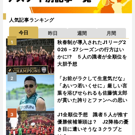
人気記事ランキング
今日
昨日
週間
月間
秋春制が導入されたJ1リーグ2
1
026－27シーズンの行方はい
かに!? ５人の識者が全順位を
大胆予想
「お前がラクして生意気だな」
2
「あいつ若いくせに」厳しい言
葉を浴びせられるも佐藤慎太郎
が貫いた誇りとファンへの思い
J1全順位予想 識者５人が推す
3
優勝候補筆頭は？ J2降格の憂
き目に遭いそうな３クラブと