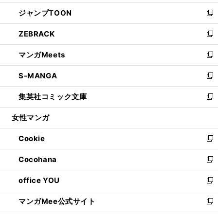
開
ウ
ン
ウ
し
ジャンプTOON
く
で
ド
ィ
い
新
開
ウ
ン
ウ
し
ZEBRACK
く
で
ド
ィ
い
新
開
ウ
ン
ウ
し
マンガMeets
く
で
ド
ィ
い
新
開
ウ
ン
ウ
し
S-MANGA
く
で
ド
ィ
い
新
開
ウ
ン
ウ
し
集英社コミック文庫
く
で
ド
ィ
い
新
開
ウ
ン
ウ
し
女性マンガ
く
で
ド
ィ
い
開
ウ
ン
ウ
Cookie
く
で
ド
ィ
新
開
ウ
ン
し
Cocohana
く
で
ド
い
新
開
ウ
ウ
し
office YOU
く
で
ィ
い
新
開
ン
ウ
し
マンガMee公式サイト
く
ド
ィ
い
新
ウ
ン
ウ
し