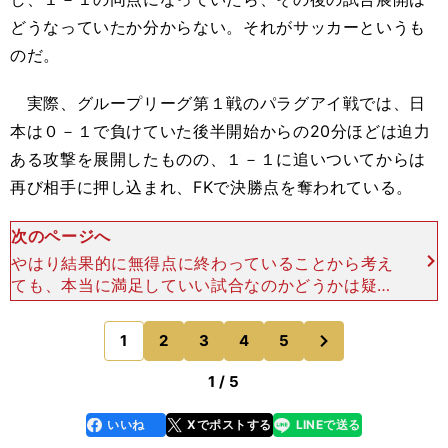
どうなっていたか分からない。それがサッカーというも
のだ。
実際、グループリーグ第１戦のパラグアイ戦では、日
本は０－１で負けていた後半開始からの20分ほどは迫力
ある攻撃を展開したものの、１－１に追いついてからは
再び相手に押し込まれ、FKで決勝点を奪われている。
次のページへ
やはり結果的に無得点に終わっていることから考え
ても、本当に満足していい試合なのかどうかは疑問
が残る。 しかも、相手のポルトガルは、今大会の
登録メンバー20名全員が1996年以降生まれの"Ｕ
次
1
2
3
4
5
のページへ
－20ポ
1 / 5
いいね
Xでポストする
LINEで送る
line
faceboo
x
k