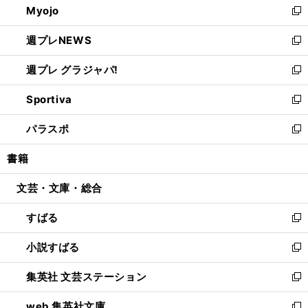
Myojo
く
で
ド
ィ
新
開
ウ
ン
し
週プレNEWS
く
で
ド
い
新
開
ウ
ウ
し
週プレ グラジャパ!
く
で
ィ
い
新
開
ン
ウ
し
Sportiva
く
ド
ィ
い
新
ウ
ン
ウ
し
パラスポ
で
ド
ィ
い
新
開
ウ
ン
ウ
し
書籍
く
で
ド
ィ
い
開
ウ
ン
ウ
文芸・文庫・総合
く
で
ド
ィ
開
ウ
ン
すばる
く
で
ド
新
開
ウ
し
小説すばる
く
で
い
新
開
ウ
し
集英社 文芸ステーション
く
ィ
い
新
ン
ウ
し
web 集英社文庫
ド
ィ