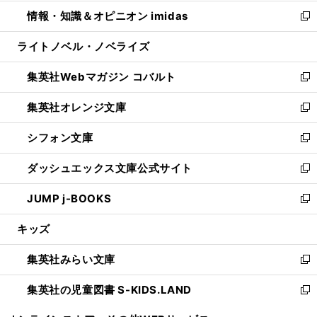
開
ウ
ン
ウ
し
情報・知識＆オピニオン imidas
く
で
ド
ィ
い
新
開
ウ
ン
ウ
し
ライトノベル・ノベライズ
く
で
ド
ィ
い
開
ウ
ン
ウ
集英社Webマガジン コバルト
く
で
ド
ィ
新
開
ウ
ン
し
集英社オレンジ文庫
く
で
ド
い
新
開
ウ
ウ
し
シフォン文庫
く
で
ィ
い
新
開
ン
ウ
し
ダッシュエックス文庫公式サイト
く
ド
ィ
い
新
ウ
ン
ウ
し
JUMP j-BOOKS
で
ド
ィ
い
新
開
ウ
ン
ウ
し
キッズ
く
で
ド
ィ
い
開
ウ
ン
ウ
集英社みらい文庫
く
で
ド
ィ
新
開
ウ
ン
し
集英社の児童図書 S-KIDS.LAND
く
で
ド
い
新
開
ウ
ウ
し