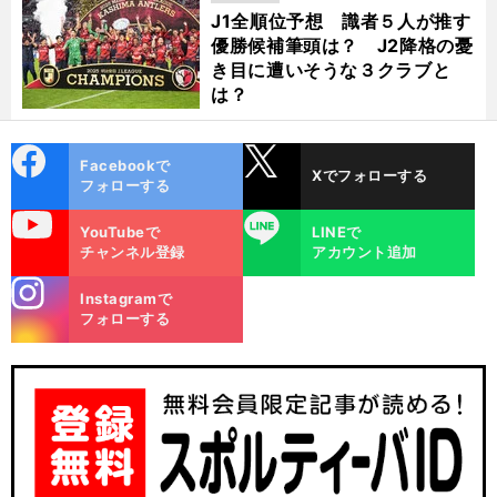
J1全順位予想 識者５人が推す
優勝候補筆頭は？ J2降格の憂
き目に遭いそうな３クラブと
は？
cebo
X
Facebookで
Xでフォローする
ok
フォローする
uTube
LINE
YouTubeで
LINEで
チャンネル登録
アカウント追加
stagra
Instagramで
m
フォローする