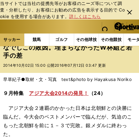
当サイトでは当社の提携先等がお客様のニーズ等について調
査・分析したり、お客様にお勧めの広告を表⽰する⽬的で Co
閉じ
okie を使⽤する場合があります。
詳しくはこちら
る
マイペ
web Sportiva (webスポルティーバ)
検索
メニュ
we
ー
サッカーの記事一覧
サッカー代表
なでしこジャパ
b
ジ
サッカー
競馬
ゴルフ
その他球技
その他競技
モー
ス
なでしこの敗因。埋まらなかったW杯組と若
ポ
手の差
ル
テ
2014年10月02日 15:00 公開
2016年07月12日 03:47 更新
ィ
ー
早草紀子●取材・文・写真 text&photo by Hayakusa Noriko
バ
９月特集
アジア大会2014の発見！
（24）
アジア大会２連覇のかかった日本は北朝鮮との決勝に
臨んだ。今大会のベストメンバーで臨んだが、気迫のこ
もった北朝鮮を前に１－３で完敗。銀メダルに終わっ
た。