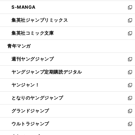
開
ウ
ン
ウ
し
S-MANGA
く
で
ド
ィ
い
新
開
ウ
ン
ウ
し
集英社ジャンプリミックス
く
で
ド
ィ
い
新
開
ウ
ン
ウ
し
集英社コミック文庫
く
で
ド
ィ
い
新
開
ウ
ン
ウ
し
青年マンガ
く
で
ド
ィ
い
開
ウ
ン
ウ
週刊ヤングジャンプ
く
で
ド
ィ
新
開
ウ
ン
し
ヤングジャンプ定期購読デジタル
く
で
ド
い
新
開
ウ
ウ
し
ヤンジャン！
く
で
ィ
い
新
開
ン
ウ
し
となりのヤングジャンプ
く
ド
ィ
い
新
ウ
ン
ウ
し
グランドジャンプ
で
ド
ィ
い
新
開
ウ
ン
ウ
し
ウルトラジャンプ
く
で
ド
ィ
い
新
開
ウ
ン
ウ
し