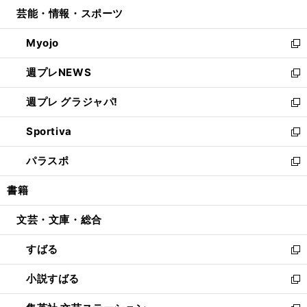
ン
ウ
し
芸能・情報・スポーツ
く
で
ド
ィ
い
開
ウ
ン
ウ
Myojo
く
で
ド
ィ
新
開
ウ
ン
し
週プレNEWS
く
で
ド
い
新
開
ウ
ウ
し
週プレ グラジャパ!
く
で
ィ
い
新
開
ン
ウ
し
Sportiva
く
ド
ィ
い
新
ウ
ン
ウ
し
パラスポ
で
ド
ィ
い
新
開
ウ
ン
ウ
し
書籍
く
で
ド
ィ
い
開
ウ
ン
ウ
文芸・文庫・総合
く
で
ド
ィ
開
ウ
ン
すばる
く
で
ド
新
開
ウ
し
小説すばる
く
で
い
新
開
ウ
し