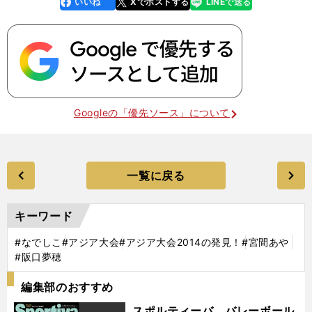
いいね
Xでポストする
LINEで送る
line
faceboo
x
k
Googleの「優先ソース」について
一覧に戻る
キーワード
#なでしこ
#アジア大会
#アジア大会2014の発見！
#宮間あや
#阪口夢穂
編集部のおすすめ
スポルティーバ バレーボール