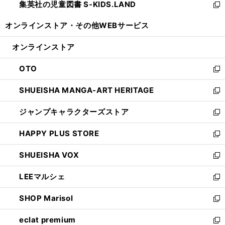
集英社の児童図書 S-KIDS.LAND
く
で
ド
い
新
開
ウ
ウ
し
オンラインストア・
その他WEBサービス
く
で
ィ
い
開
ン
ウ
オンラインストア
く
ド
ィ
ウ
ン
OTO
で
ド
新
開
ウ
し
SHUEISHA MANGA-ART HERITAGE
く
で
い
新
開
ウ
し
ジャンプキャラクターズストア
く
ィ
い
新
ン
ウ
し
HAPPY PLUS STORE
ド
ィ
い
新
ウ
ン
ウ
し
SHUEISHA VOX
で
ド
ィ
い
新
開
ウ
ン
ウ
し
LEEマルシェ
く
で
ド
ィ
い
新
開
ウ
ン
ウ
し
SHOP Marisol
く
で
ド
ィ
い
新
開
ウ
ン
ウ
し
eclat premium
く
で
ド
ィ
い
新