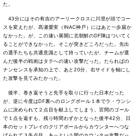
た。
43分にはその有吉のアーリークロスに川澄が頭でコー
スを変えたが、髙瀬愛実（INAC神戸）にはあと一歩届か
なかった。が、この速い展開に北朝鮮のDF陣はついてく
ることができなかった。そこが突きどころだった。先出
の選手たちも共通意識として持っていたが、チームが選
んだ後半の戦術はタテへの速い攻撃だった。たらればの
ナンセンスを承知の上で、あと20分、右サイドを軸にし
た攻撃を見てみたかった。
後半、巻き返そうと先手を取りに行った日本だった
が、逆に今度はDF裏へのロングボール１本でラ・ウンシ
ムに決められて２点目を献上してしまう。宮間のゴール
で１点を返すも、残り時間わずかとなった後半42分、日
本のセットプレイのクリアボールからカウンターへつな
げられて３失点目。あっという間のカウンター攻撃だっ