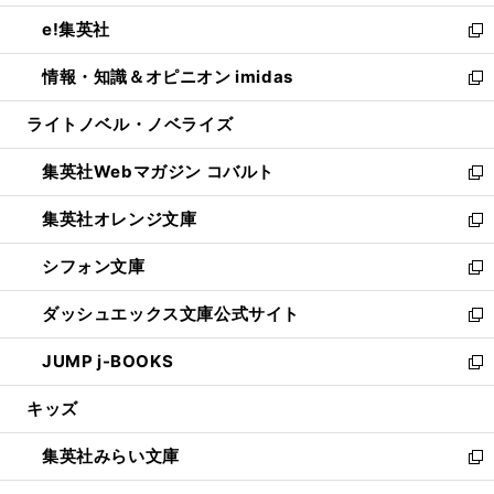
開
ウ
ン
ウ
し
e!集英社
く
で
ド
ィ
い
新
開
ウ
ン
ウ
し
情報・知識＆オピニオン imidas
く
で
ド
ィ
い
新
開
ウ
ン
ウ
し
ライトノベル・ノベライズ
く
で
ド
ィ
い
開
ウ
ン
ウ
集英社Webマガジン コバルト
く
で
ド
ィ
新
開
ウ
ン
し
集英社オレンジ文庫
く
で
ド
い
新
開
ウ
ウ
し
シフォン文庫
く
で
ィ
い
新
開
ン
ウ
し
ダッシュエックス文庫公式サイト
く
ド
ィ
い
新
ウ
ン
ウ
し
JUMP j-BOOKS
で
ド
ィ
い
新
開
ウ
ン
ウ
し
キッズ
く
で
ド
ィ
い
開
ウ
ン
ウ
集英社みらい文庫
く
で
ド
ィ
新
開
ウ
ン
し