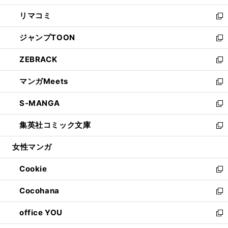
ウ
ン
ウ
し
リマコミ
で
ド
ィ
い
新
開
ウ
ン
ウ
し
ジャンプTOON
く
で
ド
ィ
い
新
開
ウ
ン
ウ
し
ZEBRACK
く
で
ド
ィ
い
新
開
ウ
ン
ウ
し
マンガMeets
く
で
ド
ィ
い
新
開
ウ
ン
ウ
し
S-MANGA
く
で
ド
ィ
い
新
開
ウ
ン
ウ
し
集英社コミック文庫
く
で
ド
ィ
い
新
開
ウ
ン
ウ
し
女性マンガ
く
で
ド
ィ
い
開
ウ
ン
ウ
Cookie
く
で
ド
ィ
新
開
ウ
ン
し
Cocohana
く
で
ド
い
新
開
ウ
ウ
し
office YOU
く
で
ィ
い
新
開
ン
ウ
し