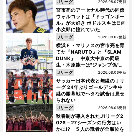
Jリーグ
2026.08.07更新
宮市亮のアーセナル時代の同僚
ウォルコットは『ドラゴンボー
ル』が大好き ポドルスキは日向
小次郎に憧れていた
Jリーグ
2026.08.07更新
横浜Ｆ・マリノスの宮市亮を育
てた『NARUTO』と『SLAM
DUNK』 中京大中京の同級
生・木原龍一は"ジャンプ係"だ
った
Jリーグ
2026.08.06更新
サッカー日本代表と無縁のＪリ
ーグ 24年ぶりゴールデン生中
継の開幕戦でヘタな試合は見せ
られない
Jリーグ
2026.08.06更新
秋春制が導入されたJ1リーグ2
026－27シーズンの行方はい
かに!? ５人の識者が全順位を