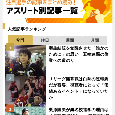
人気記事ランキング
今日
昨日
週間
月間
羽生結弦を覚醒させた「誰かの
1
ために」の思い 五輪連覇の偉
業への道のり
Ｊリーグ開幕戦は白熱の逆転劇
2
だが観客、視聴者にとって「価
値あるイベント」になっていた
か
栗原陵矢が無名校進学の理由は
3