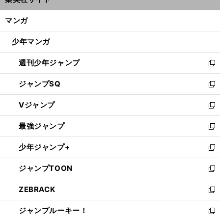
ィ
開
ン
く/
マンガ
ド
閉
ウ
じ
少年マンガ
で
る
開
週刊少年ジャンプ
く
新
し
ジャンプSQ
い
新
ウ
し
Vジャンプ
ィ
い
新
ン
ウ
し
最強ジャンプ
ド
ィ
い
新
ウ
ン
ウ
し
少年ジャンプ+
で
ド
ィ
い
新
開
ウ
ン
ウ
し
ジャンプTOON
く
で
ド
ィ
い
新
開
ウ
ン
ウ
し
ZEBRACK
く
で
ド
ィ
い
新
開
ウ
ン
ウ
し
ジャンプルーキー！
く
で
ド
ィ
い
新