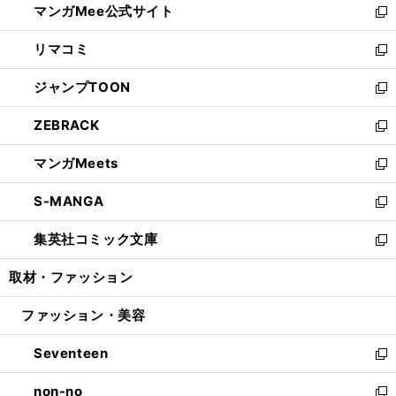
マンガMee公式サイト
く
ド
ィ
い
新
ウ
ン
ウ
し
リマコミ
で
ド
ィ
い
新
開
ウ
ン
ウ
し
ジャンプTOON
く
で
ド
ィ
い
新
開
ウ
ン
ウ
し
ZEBRACK
く
で
ド
ィ
い
新
開
ウ
ン
ウ
し
マンガMeets
く
で
ド
ィ
い
新
開
ウ
ン
ウ
し
S-MANGA
く
で
ド
ィ
い
新
開
ウ
ン
ウ
し
集英社コミック文庫
く
で
ド
ィ
い
新
開
ウ
ン
ウ
し
取材・ファッション
く
で
ド
ィ
い
開
ウ
ン
ウ
ファッション・美容
く
で
ド
ィ
開
ウ
ン
Seventeen
く
で
ド
新
開
ウ
し
non-no
く
で
い
新