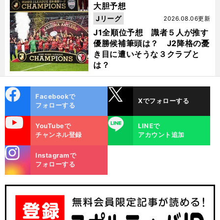
大胆予想
Jリーグ
2026.08.06更新
J1全順位予想 識者５人が推す
優勝候補筆頭は？ J2降格の憂
き目に遭いそうな３クラブと
は？
cebo
X
Facebookで
Xでフォローする
ok
フォローする
uTube
LINE
YouTubeで
LINEで
チャンネル登録
アカウント追加
stagra
Instagramで
m
フォローする