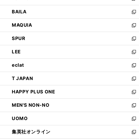
開
ウ
し
BAILA
く
ィ
い
新
ン
ウ
し
MAQUIA
ド
ィ
い
新
ウ
ン
ウ
し
SPUR
で
ド
ィ
い
新
開
ウ
ン
ウ
し
LEE
く
で
ド
ィ
い
新
開
ウ
ン
ウ
し
eclat
く
で
ド
ィ
い
新
開
ウ
ン
ウ
し
T JAPAN
く
で
ド
ィ
い
新
開
ウ
ン
ウ
し
HAPPY PLUS ONE
く
で
ド
ィ
い
新
開
ウ
ン
ウ
し
MEN'S NON-NO
く
で
ド
ィ
い
新
開
ウ
ン
ウ
し
UOMO
く
で
ド
ィ
い
新
開
ウ
ン
ウ
し
集英社オンライン
く
で
ド
ィ
い
新
開
ウ