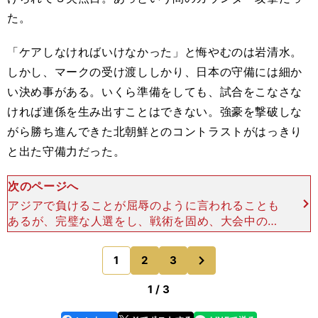
た。
「ケアしなければいけなかった」と悔やむのは岩清水。
しかし、マークの受け渡ししかり、日本の守備には細か
い決め事がある。いくら準備をしても、試合をこなさな
ければ連係を生み出すことはできない。強豪を撃破しな
がら勝ち進んできた北朝鮮とのコントラストがはっきり
と出た守備力だった。
次のページへ
アジアで負けることが屈辱のように言われることも
あるが、完璧な人選をし、戦術を固め、大会中の選
手の成長を加えてはじめて手にすることができるの
が"タイトル"だ。今大会において、それに値するの
次
1
2
3
のページへ
が北朝鮮だった
1 / 3