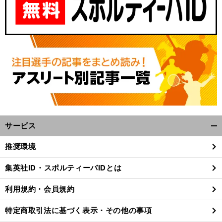
サービス
開
、
前
く/
へ
推奨環境
閉
じ
集英社ID・スポルティーバIDとは
る
利用規約・会員規約
特定商取引法に基づく表示・その他の事項