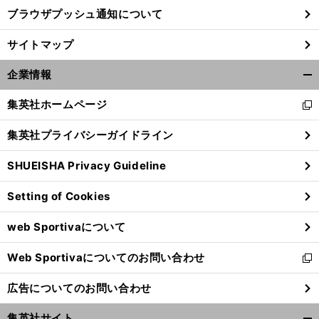
ブラウザプッシュ通知について
サイトマップ
企業情報
開
く/
集英社ホームページ
新
閉
し
じ
集英社プライバシーガイドライン
い
る
ウ
SHUEISHA Privacy Guideline
ィ
ン
Setting of Cookies
ド
ウ
web Sportivaについて
で
開
Web Sportivaについてのお問い合わせ
く
新
し
広告についてのお問い合わせ
い
ウ
集英社サイト