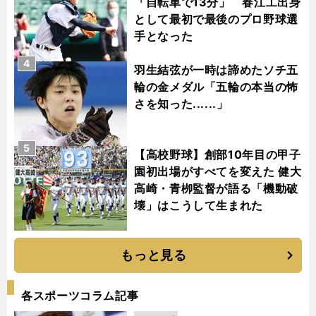
「自転車で13分」 春江工出身
として最初で最後のプロ野球選
手となった
4
羽生結弦が一時は諦めたソチ五
輪の金メダル「五輪の本当の怖
さを知った......」
5
【高校野球】創部10年目の甲子
園初出場がすべてを変えた 健大
高崎・青栁監督が語る「機動破
壊」はこうして生まれた
もっと見る
各スポーツコラム記事