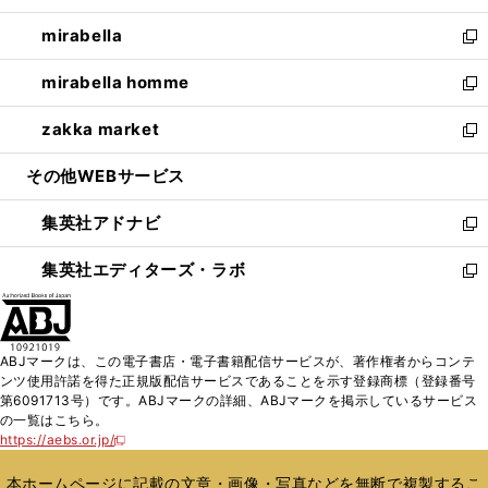
開
ウ
ン
ウ
し
mirabella
く
で
ド
ィ
い
新
開
ウ
ン
ウ
し
mirabella homme
く
で
ド
ィ
い
新
開
ウ
ン
ウ
し
zakka market
く
で
ド
ィ
い
新
開
ウ
ン
ウ
し
その他WEBサービス
く
で
ド
ィ
い
開
ウ
ン
ウ
集英社アドナビ
く
で
ド
ィ
新
開
ウ
ン
し
集英社エディターズ・ラボ
く
で
ド
い
新
開
ウ
ウ
し
く
で
ィ
い
開
ン
ウ
ABJマークは、この電子書店・電子書籍配信サービスが、著作権者からコンテ
く
ド
ィ
ンツ使用許諾を得た正規版配信サービスであることを示す登録商標（登録番号
ウ
ン
第6091713号）です。ABJマークの詳細、ABJマークを掲示しているサービス
で
ド
の一覧はこちら。
開
ウ
https://aebs.or.jp/
新
く
で
し
い
開
本ホームページに記載の文章・画像・写真などを無断で複製するこ