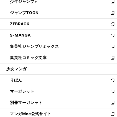
少年ジャンプ+
く
で
ド
ィ
い
新
開
ウ
ン
ウ
し
ジャンプTOON
く
で
ド
ィ
い
新
開
ウ
ン
ウ
し
ZEBRACK
く
で
ド
ィ
い
新
開
ウ
ン
ウ
し
S-MANGA
く
で
ド
ィ
い
新
開
ウ
ン
ウ
し
集英社ジャンプリミックス
く
で
ド
ィ
い
新
開
ウ
ン
ウ
し
集英社コミック文庫
く
で
ド
ィ
い
新
開
ウ
ン
ウ
し
少女マンガ
く
で
ド
ィ
い
開
ウ
ン
ウ
りぼん
く
で
ド
ィ
新
開
ウ
ン
し
マーガレット
く
で
ド
い
新
開
ウ
ウ
し
別冊マーガレット
く
で
ィ
い
新
開
ン
ウ
し
マンガMee公式サイト
く
ド
ィ
い
新