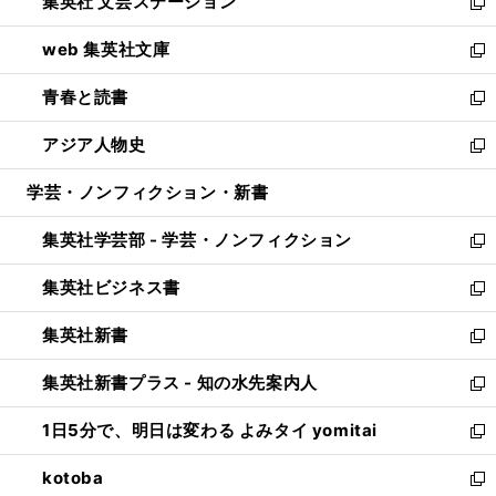
集英社 文芸ステーション
く
ィ
い
新
ン
ウ
し
web 集英社文庫
ド
ィ
い
新
ウ
ン
ウ
し
青春と読書
で
ド
ィ
い
新
開
ウ
ン
ウ
し
アジア人物史
く
で
ド
ィ
い
新
開
ウ
ン
ウ
し
学芸・ノンフィクション・新書
く
で
ド
ィ
い
開
ウ
ン
ウ
集英社学芸部 - 学芸・ノンフィクション
く
で
ド
ィ
新
開
ウ
ン
し
集英社ビジネス書
く
で
ド
い
新
開
ウ
ウ
し
集英社新書
く
で
ィ
い
新
開
ン
ウ
し
集英社新書プラス - 知の水先案内人
く
ド
ィ
い
新
ウ
ン
ウ
し
1日5分で、明日は変わる よみタイ yomitai
で
ド
ィ
い
新
開
ウ
ン
ウ
し
kotoba
く
で
ド
ィ
い
新