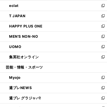
開
ウ
ン
ウ
し
eclat
く
で
ド
ィ
い
新
開
ウ
ン
ウ
し
T JAPAN
く
で
ド
ィ
い
新
開
ウ
ン
ウ
し
HAPPY PLUS ONE
く
で
ド
ィ
い
新
開
ウ
ン
ウ
し
MEN'S NON-NO
く
で
ド
ィ
い
新
開
ウ
ン
ウ
し
UOMO
く
で
ド
ィ
い
新
開
ウ
ン
ウ
し
集英社オンライン
く
で
ド
ィ
い
新
開
ウ
ン
ウ
し
芸能・情報・スポーツ
く
で
ド
ィ
い
開
ウ
ン
ウ
Myojo
く
で
ド
ィ
新
開
ウ
ン
し
週プレNEWS
く
で
ド
い
新
開
ウ
ウ
し
週プレ グラジャパ!
く
で
ィ
い
新
開
ン
ウ
し