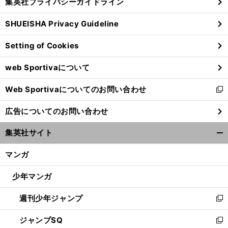
集英社プライバシーガイドライン
い
る
ウ
SHUEISHA Privacy Guideline
ィ
ン
Setting of Cookies
ド
ウ
web Sportivaについて
で
開
Web Sportivaについてのお問い合わせ
く
新
し
広告についてのお問い合わせ
い
ウ
集英社サイト
ィ
開
ン
く/
マンガ
ド
閉
ウ
じ
少年マンガ
で
る
開
週刊少年ジャンプ
く
新
し
ジャンプSQ
い
新