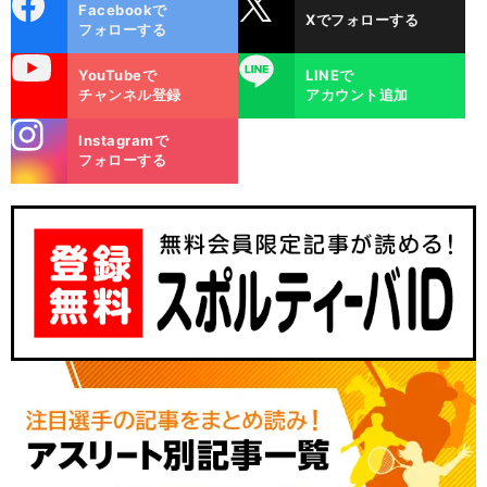
cebo
X
Facebookで
Xでフォローする
ok
フォローする
uTube
LINE
YouTubeで
LINEで
チャンネル登録
アカウント追加
stagra
Instagramで
m
フォローする