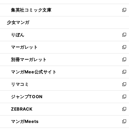
開
ウ
ン
ウ
し
集英社コミック文庫
く
で
ド
ィ
い
新
開
ウ
ン
ウ
し
少女マンガ
く
で
ド
ィ
い
開
ウ
ン
ウ
りぼん
く
で
ド
ィ
新
開
ウ
ン
し
マーガレット
く
で
ド
い
新
開
ウ
ウ
し
別冊マーガレット
く
で
ィ
い
新
開
ン
ウ
し
マンガMee公式サイト
く
ド
ィ
い
新
ウ
ン
ウ
し
リマコミ
で
ド
ィ
い
新
開
ウ
ン
ウ
し
ジャンプTOON
く
で
ド
ィ
い
新
開
ウ
ン
ウ
し
ZEBRACK
く
で
ド
ィ
い
新
開
ウ
ン
ウ
し
マンガMeets
く
で
ド
ィ
い
新
開
ウ
ン
ウ
し