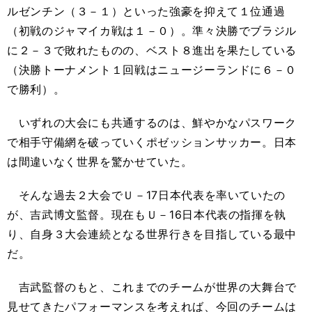
ルゼンチン（３－１）といった強豪を抑えて１位通過
（初戦のジャマイカ戦は１－０）。準々決勝でブラジル
に２－３で敗れたものの、ベスト８進出を果たしている
（決勝トーナメント１回戦はニュージーランドに６－０
で勝利）。
いずれの大会にも共通するのは、鮮やかなパスワーク
で相手守備網を破っていくポゼッションサッカー。日本
は間違いなく世界を驚かせていた。
そんな過去２大会でＵ－17日本代表を率いていたの
が、吉武博文監督。現在もＵ－16日本代表の指揮を執
り、自身３大会連続となる世界行きを目指している最中
だ。
吉武監督のもと、これまでのチームが世界の大舞台で
見せてきたパフォーマンスを考えれば、今回のチームは