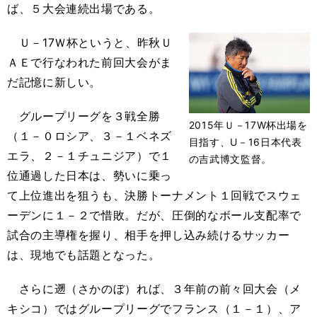
ば、５大会連続出場である。
Ｕ－17Ｗ杯というと、昨秋Ｕ
ＡＥで行なわれた前回大会がま
だ記憶に新しい。
グループリーグを３戦全勝
2015年Ｕ－17W杯出場を
（１－０ロシア、３－１ベネズ
目指す、U－16日本代表
エラ、２－１チュニジア）で１
の吉武博文監督。
位通過した日本は、勢いに乗っ
て上位進出を狙うも、決勝トーナメント１回戦でスウェ
ーデンに１－２で惜敗。だが、圧倒的なボール支配率で
試合の主導権を握り、相手を押し込み続けるサッカー
は、現地でも話題となった。
さらに遡（さかのぼ）れば、３年前の前々回大会（メ
キシコ）ではグループリーグでフランス（１－１）、ア