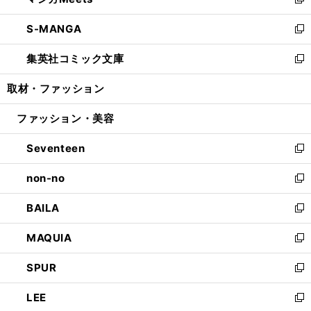
ィ
い
新
開
ウ
ン
ウ
し
S-MANGA
く
で
ド
ィ
い
新
開
ウ
ン
ウ
し
集英社コミック文庫
く
で
ド
ィ
い
新
開
ウ
ン
ウ
し
取材・ファッション
く
で
ド
ィ
い
開
ウ
ン
ウ
ファッション・美容
く
で
ド
ィ
開
ウ
ン
Seventeen
く
で
ド
新
開
ウ
し
non-no
く
で
い
新
開
ウ
し
BAILA
く
ィ
い
新
ン
ウ
し
MAQUIA
ド
ィ
い
新
ウ
ン
ウ
し
SPUR
で
ド
ィ
い
新
開
ウ
ン
ウ
し
LEE
く
で
ド
ィ
い
新