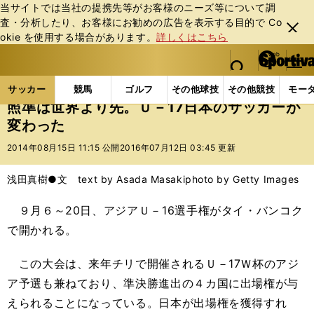
当サイトでは当社の提携先等がお客様のニーズ等について調
査・分析したり、お客様にお勧めの広告を表⽰する⽬的で Co
閉じ
okie を使⽤する場合があります。
詳しくはこちら
る
マイペ
web Sportiva (webスポルティーバ)
検索
メニュ
we
ー
サッカーの記事一覧
サッカー代表
日本代表
照準
b
ジ
サッカー
競馬
ゴルフ
その他球技
その他競技
モー
ス
照準は世界より先。Ｕ－17日本のサッカーが
ポ
変わった
ル
テ
2014年08月15日 11:15 公開
2016年07月12日 03:45 更新
ィ
ー
浅田真樹●文 text by Asada Masaki
photo by Getty Images
バ
９月６～20日、アジアＵ－16選手権がタイ・バンコク
で開かれる。
この大会は、来年チリで開催されるＵ－17Ｗ杯のアジ
ア予選も兼ねており、準決勝進出の４カ国に出場権が与
えられることになっている。日本が出場権を獲得すれ