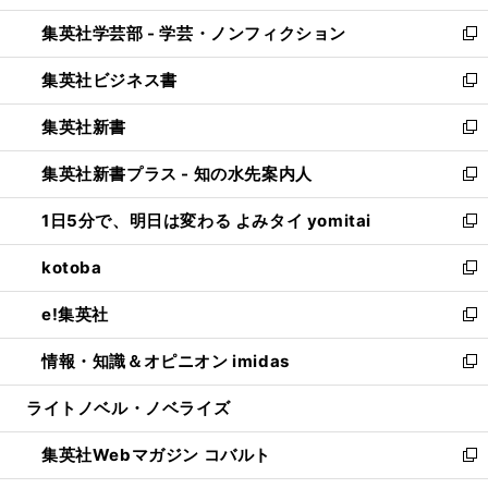
開
ウ
ン
ウ
集英社学芸部 - 学芸・ノンフィクション
く
で
ド
ィ
新
開
ウ
ン
し
集英社ビジネス書
く
で
ド
い
新
開
ウ
ウ
し
集英社新書
く
で
ィ
い
新
開
ン
ウ
し
集英社新書プラス - 知の水先案内人
く
ド
ィ
い
新
ウ
ン
ウ
し
1日5分で、明日は変わる よみタイ yomitai
で
ド
ィ
い
新
開
ウ
ン
ウ
し
kotoba
く
で
ド
ィ
い
新
開
ウ
ン
ウ
し
e!集英社
く
で
ド
ィ
い
新
開
ウ
ン
ウ
し
情報・知識＆オピニオン imidas
く
で
ド
ィ
い
新
開
ウ
ン
ウ
し
ライトノベル・ノベライズ
く
で
ド
ィ
い
開
ウ
ン
ウ
集英社Webマガジン コバルト
く
で
ド
ィ
新
開
ウ
ン
し