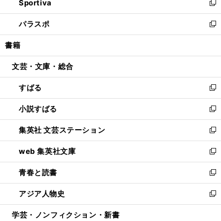
Sportiva
く
ド
ィ
い
新
ウ
ン
ウ
し
パラスポ
で
ド
ィ
い
新
開
ウ
ン
ウ
し
書籍
く
で
ド
ィ
い
開
ウ
ン
ウ
文芸・文庫・総合
く
で
ド
ィ
開
ウ
ン
すばる
く
で
ド
新
開
ウ
し
小説すばる
く
で
い
新
開
ウ
し
集英社 文芸ステーション
く
ィ
い
新
ン
ウ
し
web 集英社文庫
ド
ィ
い
新
ウ
ン
ウ
し
青春と読書
で
ド
ィ
い
新
開
ウ
ン
ウ
し
アジア人物史
く
で
ド
ィ
い
新
開
ウ
ン
ウ
し
学芸・ノンフィクション・新書
く
で
ド
ィ
い