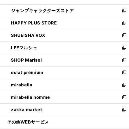
開
ウ
し
ジャンプキャラクターズストア
く
ィ
い
新
ン
ウ
し
HAPPY PLUS STORE
ド
ィ
い
新
ウ
ン
ウ
し
SHUEISHA VOX
で
ド
ィ
い
新
開
ウ
ン
ウ
し
LEEマルシェ
く
で
ド
ィ
い
新
開
ウ
ン
ウ
し
SHOP Marisol
く
で
ド
ィ
い
新
開
ウ
ン
ウ
し
eclat premium
く
で
ド
ィ
い
新
開
ウ
ン
ウ
し
mirabella
く
で
ド
ィ
い
新
開
ウ
ン
ウ
し
mirabella homme
く
で
ド
ィ
い
新
開
ウ
ン
ウ
し
zakka market
く
で
ド
ィ
い
新
開
ウ
ン
ウ
し
その他WEBサービス
く
で
ド
ィ
い
開
ウ
ン
ウ