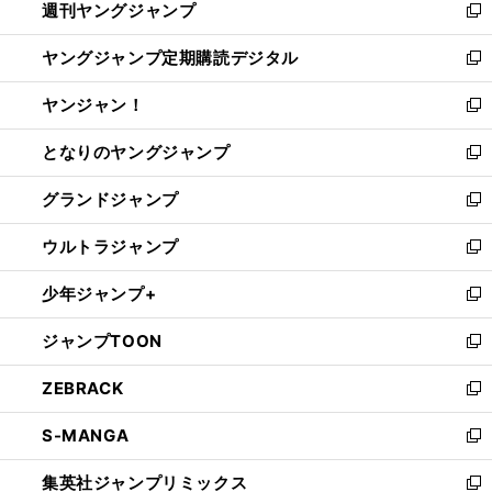
週刊ヤングジャンプ
く
で
ド
ィ
新
開
ウ
ン
し
ヤングジャンプ定期購読デジタル
く
で
ド
い
新
開
ウ
ウ
し
ヤンジャン！
く
で
ィ
い
新
開
ン
ウ
し
となりのヤングジャンプ
く
ド
ィ
い
新
ウ
ン
ウ
し
グランドジャンプ
で
ド
ィ
い
新
開
ウ
ン
ウ
し
ウルトラジャンプ
く
で
ド
ィ
い
新
開
ウ
ン
ウ
し
少年ジャンプ+
く
で
ド
ィ
い
新
開
ウ
ン
ウ
し
ジャンプTOON
く
で
ド
ィ
い
新
開
ウ
ン
ウ
し
ZEBRACK
く
で
ド
ィ
い
新
開
ウ
ン
ウ
し
S-MANGA
く
で
ド
ィ
い
新
開
ウ
ン
ウ
し
集英社ジャンプリミックス
く
で
ド
ィ
い
新