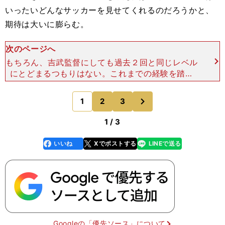
いったいどんなサッカーを見せてくれるのだろうかと、
期待は大いに膨らむ。
次のページへ
もちろん、吉武監督にしても過去２回と同じレベル
にとどまるつもりはない。これまでの経験を踏ま
え、指揮官が選手に要求する基準は、より高いもの
になっている。 例えば、各選手のポジショニン
次
1
2
3
のページへ
グ。４－３－３と
1 / 3
いいね
Xでポストする
LINEで送る
line
faceboo
x
k
Googleの「優先ソース」について