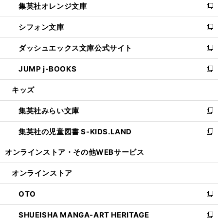
集英社オレンジ文庫
く
で
ド
い
新
開
ウ
ウ
し
シフォン文庫
く
で
ィ
い
新
開
ン
ウ
し
ダッシュエックス文庫公式サイト
く
ド
ィ
い
新
ウ
ン
ウ
し
JUMP j-BOOKS
で
ド
ィ
い
新
開
ウ
ン
ウ
し
キッズ
く
で
ド
ィ
い
開
ウ
ン
ウ
集英社みらい文庫
く
で
ド
ィ
新
開
ウ
ン
し
集英社の児童図書 S-KIDS.LAND
く
で
ド
い
新
開
ウ
ウ
し
オンラインストア・
その他WEBサービス
く
で
ィ
い
開
ン
ウ
オンラインストア
く
ド
ィ
ウ
ン
OTO
で
ド
新
開
ウ
し
SHUEISHA MANGA-ART HERITAGE
く
で
い
新