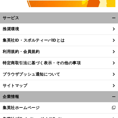
サービス
開
く/
推奨環境
閉
じ
集英社ID・スポルティーバIDとは
る
利用規約・会員規約
特定商取引法に基づく表示・その他の事項
ブラウザプッシュ通知について
サイトマップ
企業情報
開
前
く/
年後に期待を抱かせたアギーレ監督の意外な方針
集英社ホームページ
へ
新
閉
し
じ