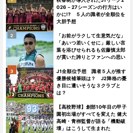
秋春制が導入されたJ1リーグ2
026－27シーズンの行方はい
かに!? ５人の識者が全順位を
大胆予想
「お前がラクして生意気だな」
2
「あいつ若いくせに」厳しい言
葉を浴びせられるも佐藤慎太郎
が貫いた誇りとファンへの思い
J1全順位予想 識者５人が推す
3
優勝候補筆頭は？ J2降格の憂
き目に遭いそうな３クラブと
は？
4
【高校野球】創部10年目の甲子
園初出場がすべてを変えた 健大
高崎・青栁監督が語る「機動破
壊」はこうして生まれた