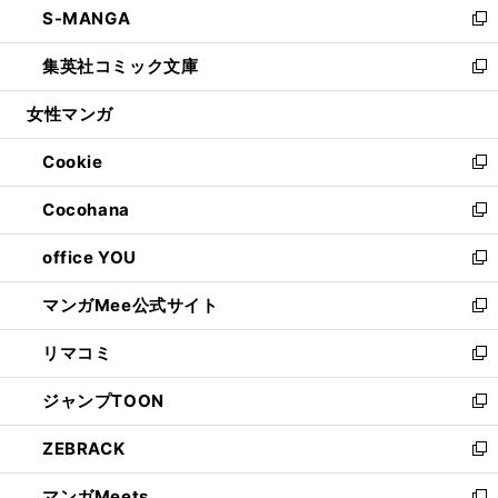
S-MANGA
く
で
ド
ィ
い
新
開
ウ
ン
ウ
し
集英社コミック文庫
く
で
ド
ィ
い
新
開
ウ
ン
ウ
し
女性マンガ
く
で
ド
ィ
い
開
ウ
ン
ウ
Cookie
く
で
ド
ィ
新
開
ウ
ン
し
Cocohana
く
で
ド
い
新
開
ウ
ウ
し
office YOU
く
で
ィ
い
新
開
ン
ウ
し
マンガMee公式サイト
く
ド
ィ
い
新
ウ
ン
ウ
し
リマコミ
で
ド
ィ
い
新
開
ウ
ン
ウ
し
ジャンプTOON
く
で
ド
ィ
い
新
開
ウ
ン
ウ
し
ZEBRACK
く
で
ド
ィ
い
新
開
ウ
ン
ウ
し
マンガMeets
く
で
ド