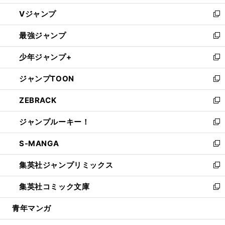
ウ
し
Vジャンプ
ィ
い
新
ン
ウ
し
最強ジャンプ
ド
ィ
い
新
ウ
ン
ウ
し
少年ジャンプ+
で
ド
ィ
い
新
開
ウ
ン
ウ
し
ジャンプTOON
く
で
ド
ィ
い
新
開
ウ
ン
ウ
し
ZEBRACK
く
で
ド
ィ
い
新
開
ウ
ン
ウ
し
ジャンプルーキー！
く
で
ド
ィ
い
新
開
ウ
ン
ウ
し
S-MANGA
く
で
ド
ィ
い
新
開
ウ
ン
ウ
し
集英社ジャンプリミックス
く
で
ド
ィ
い
新
開
ウ
ン
ウ
し
集英社コミック文庫
く
で
ド
ィ
い
新
開
ウ
ン
ウ
し
青年マンガ
く
で
ド
ィ
い
開
ウ
ン
ウ