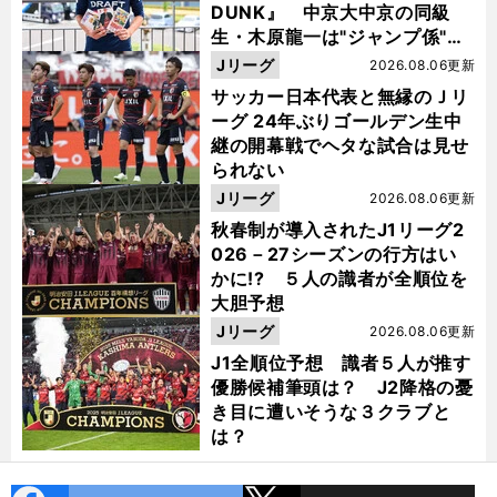
DUNK』 中京大中京の同級
生・木原龍一は"ジャンプ係"だ
った
Jリーグ
2026.08.06更新
サッカー日本代表と無縁のＪリ
ーグ 24年ぶりゴールデン生中
継の開幕戦でヘタな試合は見せ
られない
Jリーグ
2026.08.06更新
秋春制が導入されたJ1リーグ2
026－27シーズンの行方はい
かに!? ５人の識者が全順位を
大胆予想
Jリーグ
2026.08.06更新
J1全順位予想 識者５人が推す
優勝候補筆頭は？ J2降格の憂
き目に遭いそうな３クラブと
は？