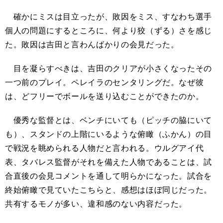
確かにミスは目立ったが、敗因をミス、すなわち選手
個人の問題にするところに、何より狡（ずる）さを感じ
た。敗因は吉田と言わんばかりの会見だった。
目を凝らすべきは、吉田のクリアが小さくなったその
一つ前のプレイ。ペレイラのセンタリングだ。なぜ彼
は、どフリーでボールを送り込むことができたのか。
優秀な監督とは、ベンチにいても（ピッチの脇にいて
も）、スタンドの上階にいるような俯瞰（ふかん）の目
で戦況を眺められる人物だと言われる。ウルグアイ代
表、タバレス監督がそれを備えた人物であることは、試
合直後の会見コメントを通して明らかになった。試合を
終始俯瞰で見ていたこちらと、感想はほぼ同じだった。
共有するモノが多い、違和感のない内容だった。