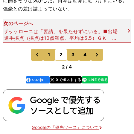
に開きそうな気がした。日本は世界に近づけずにいる。
強豪との差は詰まっていない。
次のページへ
ザッケローニは「要請」を果たせずにいる。■出場
選手採点（採点は10点満点、平均は5.5）ＧＫ 川
島永嗣 ７ ４点を食らったが、それと同じぐ
らい決定的なシュートを防いだ。中でもフォルラン
次
1
2
3
4
のページへ
のページへ
の
前
2 / 4
いいね
Xでポストする
LINEで送る
line
faceboo
x
k
Googleの「優先ソース」について