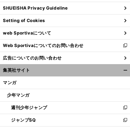
ウ
SHUEISHA Privacy Guideline
ィ
ン
Setting of Cookies
ド
ウ
web Sportivaについて
で
開
Web Sportivaについてのお問い合わせ
く
新
し
広告についてのお問い合わせ
い
ウ
集英社サイト
ィ
開
ン
く/
マンガ
ド
閉
ウ
じ
少年マンガ
で
る
開
週刊少年ジャンプ
く
新
し
ジャンプSQ
い
新
ウ
し