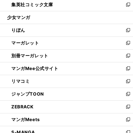
集英社コミック文庫
く
で
ド
ィ
い
新
開
ウ
ン
ウ
し
少女マンガ
く
で
ド
ィ
い
開
ウ
ン
ウ
りぼん
く
で
ド
ィ
新
開
ウ
ン
し
マーガレット
く
で
ド
い
新
開
ウ
ウ
し
別冊マーガレット
く
で
ィ
い
新
開
ン
ウ
し
マンガMee公式サイト
く
ド
ィ
い
新
ウ
ン
ウ
し
リマコミ
で
ド
ィ
い
新
開
ウ
ン
ウ
し
ジャンプTOON
く
で
ド
ィ
い
新
開
ウ
ン
ウ
し
ZEBRACK
く
で
ド
ィ
い
新
開
ウ
ン
ウ
し
マンガMeets
く
で
ド
ィ
い
新
開
ウ
ン
ウ
し
S-MANGA
く
で
ド
ィ