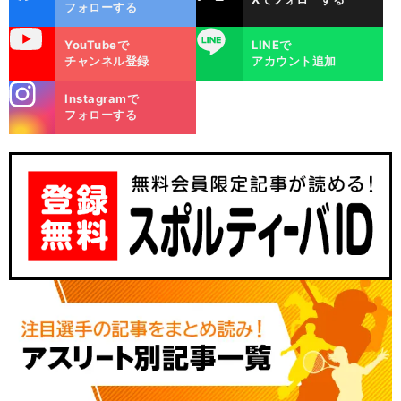
ok
フォローする
uTube
LINE
YouTubeで
LINEで
チャンネル登録
アカウント追加
stagra
Instagramで
m
フォローする