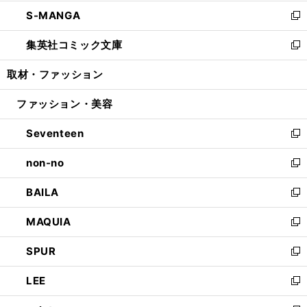
開
ウ
ン
ウ
し
S-MANGA
く
で
ド
ィ
い
新
開
ウ
ン
ウ
し
集英社コミック文庫
く
で
ド
ィ
い
新
開
ウ
ン
ウ
し
取材・ファッション
く
で
ド
ィ
い
開
ウ
ン
ウ
ファッション・美容
く
で
ド
ィ
開
ウ
ン
Seventeen
く
で
ド
新
開
ウ
し
non-no
く
で
い
新
開
ウ
し
BAILA
く
ィ
い
新
ン
ウ
し
MAQUIA
ド
ィ
い
新
ウ
ン
ウ
し
SPUR
で
ド
ィ
い
新
開
ウ
ン
ウ
し
LEE
く
で
ド
ィ
い
新
開
ウ
ン
ウ
し