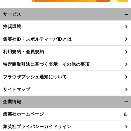
サービス
開
く/
推奨環境
閉
じ
集英社ID・スポルティーバIDとは
る
利用規約・会員規約
特定商取引法に基づく表示・その他の事項
ブラウザプッシュ通知について
サイトマップ
企業情報
開
く/
集英社ホームページ
新
前
閉
へ
し
じ
集英社プライバシーガイドライン
い
る