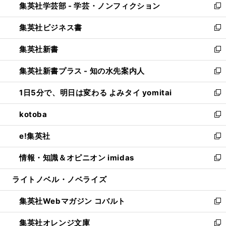
集英社学芸部 - 学芸・ノンフィクション
く
で
ド
ィ
新
開
ウ
ン
し
集英社ビジネス書
く
で
ド
い
新
開
ウ
ウ
し
集英社新書
く
で
ィ
い
新
開
ン
ウ
し
集英社新書プラス - 知の水先案内人
く
ド
ィ
い
新
ウ
ン
ウ
し
1日5分で、明日は変わる よみタイ yomitai
で
ド
ィ
い
新
開
ウ
ン
ウ
し
kotoba
く
で
ド
ィ
い
新
開
ウ
ン
ウ
し
e!集英社
く
で
ド
ィ
い
新
開
ウ
ン
ウ
し
情報・知識＆オピニオン imidas
く
で
ド
ィ
い
新
開
ウ
ン
ウ
し
ライトノベル・ノベライズ
く
で
ド
ィ
い
開
ウ
ン
ウ
集英社Webマガジン コバルト
く
で
ド
ィ
新
開
ウ
ン
し
集英社オレンジ文庫
く
で
ド
い
新