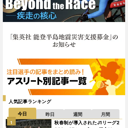
人気記事ランキング
今日
昨日
週間
月間
秋春制が導入されたJ1リーグ2
1