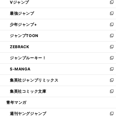
Vジャンプ
ィ
い
新
ン
ウ
し
最強ジャンプ
ド
ィ
い
新
ウ
ン
ウ
し
少年ジャンプ+
で
ド
ィ
い
新
開
ウ
ン
ウ
し
ジャンプTOON
く
で
ド
ィ
い
新
開
ウ
ン
ウ
し
ZEBRACK
く
で
ド
ィ
い
新
開
ウ
ン
ウ
し
ジャンプルーキー！
く
で
ド
ィ
い
新
開
ウ
ン
ウ
し
S-MANGA
く
で
ド
ィ
い
新
開
ウ
ン
ウ
し
集英社ジャンプリミックス
く
で
ド
ィ
い
新
開
ウ
ン
ウ
し
集英社コミック文庫
く
で
ド
ィ
い
新
開
ウ
ン
ウ
し
青年マンガ
く
で
ド
ィ
い
開
ウ
ン
ウ
週刊ヤングジャンプ
く
で
ド
ィ
新