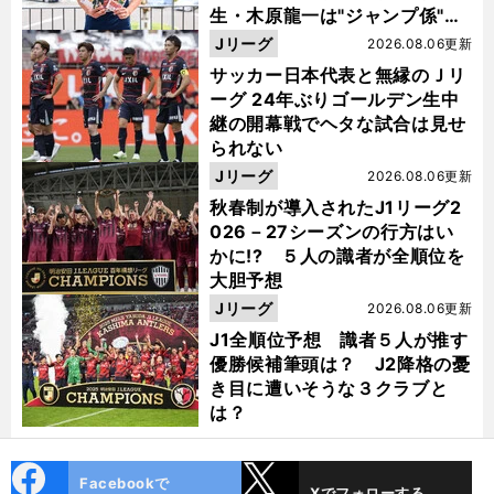
生・木原龍一は"ジャンプ係"だ
った
Jリーグ
2026.08.06更新
サッカー日本代表と無縁のＪリ
ーグ 24年ぶりゴールデン生中
継の開幕戦でヘタな試合は見せ
られない
Jリーグ
2026.08.06更新
秋春制が導入されたJ1リーグ2
026－27シーズンの行方はい
かに!? ５人の識者が全順位を
大胆予想
Jリーグ
2026.08.06更新
J1全順位予想 識者５人が推す
優勝候補筆頭は？ J2降格の憂
き目に遭いそうな３クラブと
は？
cebo
X
Facebookで
Xでフォローする