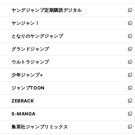
開
ウ
ン
し
ヤングジャンプ定期購読デジタル
く
で
ド
い
新
開
ウ
ウ
し
ヤンジャン！
く
で
ィ
い
新
開
ン
ウ
し
となりのヤングジャンプ
く
ド
ィ
い
新
ウ
ン
ウ
し
グランドジャンプ
で
ド
ィ
い
新
開
ウ
ン
ウ
し
ウルトラジャンプ
く
で
ド
ィ
い
新
開
ウ
ン
ウ
し
少年ジャンプ+
く
で
ド
ィ
い
新
開
ウ
ン
ウ
し
ジャンプTOON
く
で
ド
ィ
い
新
開
ウ
ン
ウ
し
ZEBRACK
く
で
ド
ィ
い
新
開
ウ
ン
ウ
し
S-MANGA
く
で
ド
ィ
い
新
開
ウ
ン
ウ
し
集英社ジャンプリミックス
く
で
ド
ィ
い
新
開
ウ
ン
ウ
し