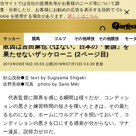
当サイトでは当社の提携先等がお客様のニーズ等について調
査・分析したり、お客様にお勧めの広告を表⽰する⽬的で Co
閉じ
okie を使⽤する場合があります。
詳しくはこちら
る
マイペ
web Sportiva (webスポルティーバ)
検索
メニュ
we
ー
サッカーの記事一覧
サッカー代表
日本代表
敗
b
ジ
サッカー
競馬
ゴルフ
その他球技
その他競技
モー
ス
敗因は吉田麻也ではない。日本の「要請」を
ポ
果たせないザッケローニ (2ページ目)
ル
テ
2013年08月16日 05:55 公開
2016年07月12日 03:39 更新
ィ
ー
杉山茂樹●文 text by Sugiyama Shigeki
バ
佐野美樹●写真 photo by Sano Miki
代表監督に限界を感じる瞬間は様々だが、コンディシ
ョンの悪さと練習時間の短さを嘆いたときは、その最た
るものになる。ホームにウルグアイを招いておいて、コ
ンディションの悪さを口にする感覚が分からない。マナ
ー違反。説得力ゼロだ。