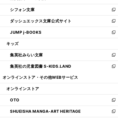
開
ウ
ウ
し
シフォン文庫
く
で
ィ
い
新
開
ン
ウ
し
ダッシュエックス文庫公式サイト
く
ド
ィ
い
新
ウ
ン
ウ
し
JUMP j-BOOKS
で
ド
ィ
い
新
開
ウ
ン
ウ
し
キッズ
く
で
ド
ィ
い
開
ウ
ン
ウ
集英社みらい文庫
く
で
ド
ィ
新
開
ウ
ン
し
集英社の児童図書 S-KIDS.LAND
く
で
ド
い
新
開
ウ
ウ
し
オンラインストア・
その他WEBサービス
く
で
ィ
い
開
ン
ウ
オンラインストア
く
ド
ィ
ウ
ン
OTO
で
ド
新
開
ウ
し
SHUEISHA MANGA-ART HERITAGE
く
で
い
新
開
ウ
し