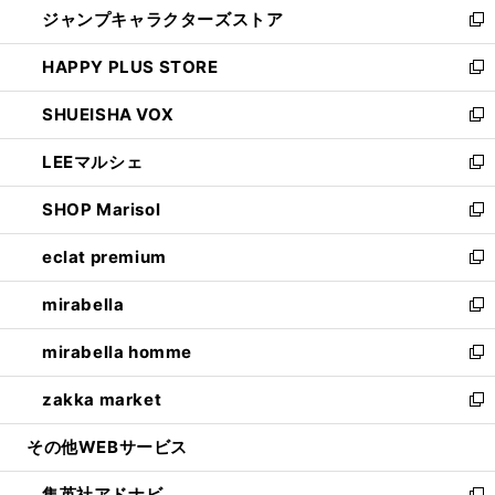
ジャンプキャラクターズストア
く
ィ
い
新
ン
ウ
し
HAPPY PLUS STORE
ド
ィ
い
新
ウ
ン
ウ
し
SHUEISHA VOX
で
ド
ィ
い
新
開
ウ
ン
ウ
し
LEEマルシェ
く
で
ド
ィ
い
新
開
ウ
ン
ウ
し
SHOP Marisol
く
で
ド
ィ
い
新
開
ウ
ン
ウ
し
eclat premium
く
で
ド
ィ
い
新
開
ウ
ン
ウ
し
mirabella
く
で
ド
ィ
い
新
開
ウ
ン
ウ
し
mirabella homme
く
で
ド
ィ
い
新
開
ウ
ン
ウ
し
zakka market
く
で
ド
ィ
い
新
開
ウ
ン
ウ
し
その他WEBサービス
く
で
ド
ィ
い
開
ウ
ン
ウ
集英社アドナビ
く
で