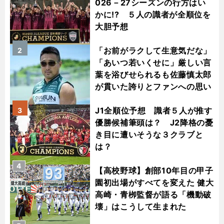
026－27シーズンの行方はい
かに!? ５人の識者が全順位を
大胆予想
「お前がラクして生意気だな」
2
「あいつ若いくせに」厳しい言
葉を浴びせられるも佐藤慎太郎
が貫いた誇りとファンへの思い
J1全順位予想 識者５人が推す
3
優勝候補筆頭は？ J2降格の憂
き目に遭いそうな３クラブと
は？
4
【高校野球】創部10年目の甲子
園初出場がすべてを変えた 健大
高崎・青栁監督が語る「機動破
壊」はこうして生まれた