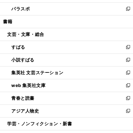
ウ
ン
ウ
し
パラスポ
で
ド
ィ
い
新
開
ウ
ン
ウ
し
書籍
く
で
ド
ィ
い
開
ウ
ン
ウ
文芸・文庫・総合
く
で
ド
ィ
開
ウ
ン
すばる
く
で
ド
新
開
ウ
し
小説すばる
く
で
い
新
開
ウ
し
集英社 文芸ステーション
く
ィ
い
新
ン
ウ
し
web 集英社文庫
ド
ィ
い
新
ウ
ン
ウ
し
青春と読書
で
ド
ィ
い
新
開
ウ
ン
ウ
し
アジア人物史
く
で
ド
ィ
い
新
開
ウ
ン
ウ
し
学芸・ノンフィクション・新書
く
で
ド
ィ
い
開
ウ
ン
ウ