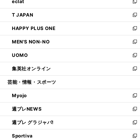
eclat
く
で
ド
ィ
い
新
開
ウ
ン
ウ
し
T JAPAN
く
で
ド
ィ
い
新
開
ウ
ン
ウ
し
HAPPY PLUS ONE
く
で
ド
ィ
い
新
開
ウ
ン
ウ
し
MEN'S NON-NO
く
で
ド
ィ
い
新
開
ウ
ン
ウ
し
UOMO
く
で
ド
ィ
い
新
開
ウ
ン
ウ
し
集英社オンライン
く
で
ド
ィ
い
新
開
ウ
ン
ウ
し
芸能・情報・スポーツ
く
で
ド
ィ
い
開
ウ
ン
ウ
Myojo
く
で
ド
ィ
新
開
ウ
ン
し
週プレNEWS
く
で
ド
い
新
開
ウ
ウ
し
週プレ グラジャパ!
く
で
ィ
い
新
開
ン
ウ
し
Sportiva
く
ド
ィ
い
新