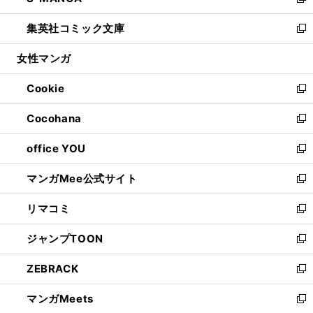
い
新
開
ウ
ン
ウ
し
集英社コミック文庫
く
で
ド
ィ
い
新
開
ウ
ン
ウ
し
女性マンガ
く
で
ド
ィ
い
開
ウ
ン
ウ
Cookie
く
で
ド
ィ
新
開
ウ
ン
し
Cocohana
く
で
ド
い
新
開
ウ
ウ
し
office YOU
く
で
ィ
い
新
開
ン
ウ
し
マンガMee公式サイト
く
ド
ィ
い
新
ウ
ン
ウ
し
リマコミ
で
ド
ィ
い
新
開
ウ
ン
ウ
し
ジャンプTOON
く
で
ド
ィ
い
新
開
ウ
ン
ウ
し
ZEBRACK
く
で
ド
ィ
い
新
開
ウ
ン
ウ
し
マンガMeets
く
で
ド
ィ
い
新