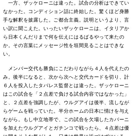
一方、ザッケローニは違った。試合の分析はできてい
なかった。コンディション話に終始した。驚くほど身勝
手な解釈を披露した。ご都合主義。説明というより、言
い訳に聞こえた。いったいザッケローニは、イタリアか
ら日本くんだりまで何を伝えにはるばるやって来たの
か。その言葉にメッセージ性を垣間見ることはできな
い。
メンバー交代も勝負にこだわりながら４人を代えたの
み。後半になると、次から次へと交代カードを切り、計
６人を投入したタバレス監督とは違った。ザッケローニ
はこの試合を「２点差で負ける試合内容ではなかった」
と、２点差を強調したが、ウルグアイは後半、流しなが
らゲームを戦っていた。半分ホームの日本に情けを与え
ながら。もし中立地帯で、この試合を欠場したカバーニ
を加えたウルグアイとガチンコで戦ったら、４点差は優