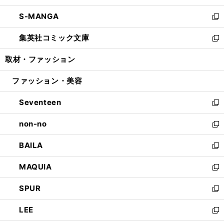
開
ウ
ン
ウ
し
S-MANGA
く
で
ド
ィ
い
新
開
ウ
ン
ウ
し
集英社コミック文庫
く
で
ド
ィ
い
新
開
ウ
ン
ウ
し
取材・ファッション
く
で
ド
ィ
い
開
ウ
ン
ウ
ファッション・美容
く
で
ド
ィ
開
ウ
ン
Seventeen
く
で
ド
新
開
ウ
し
non-no
く
で
い
新
開
ウ
し
BAILA
く
ィ
い
新
ン
ウ
し
MAQUIA
ド
ィ
い
新
ウ
ン
ウ
し
SPUR
で
ド
ィ
い
新
開
ウ
ン
ウ
し
LEE
く
で
ド
ィ
い
新
開
ウ
ン
ウ
し