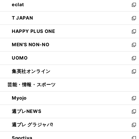
eclat
く
で
ド
ィ
い
新
開
ウ
ン
ウ
し
T JAPAN
く
で
ド
ィ
い
新
開
ウ
ン
ウ
し
HAPPY PLUS ONE
く
で
ド
ィ
い
新
開
ウ
ン
ウ
し
MEN'S NON-NO
く
で
ド
ィ
い
新
開
ウ
ン
ウ
し
UOMO
く
で
ド
ィ
い
新
開
ウ
ン
ウ
し
集英社オンライン
く
で
ド
ィ
い
新
開
ウ
ン
ウ
し
芸能・情報・スポーツ
く
で
ド
ィ
い
開
ウ
ン
ウ
Myojo
く
で
ド
ィ
新
開
ウ
ン
し
週プレNEWS
く
で
ド
い
新
開
ウ
ウ
し
週プレ グラジャパ!
く
で
ィ
い
新
開
ン
ウ
し
Sportiva
く
ド
ィ