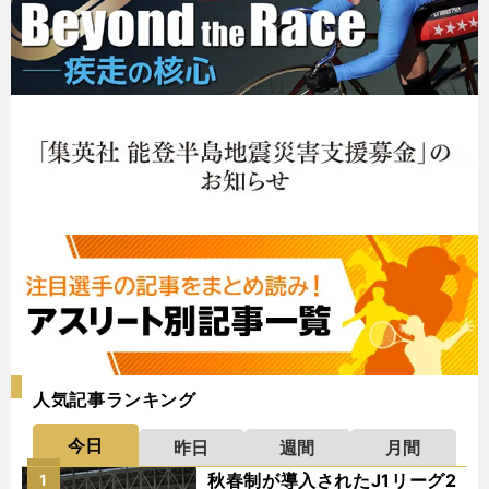
人気記事ランキング
今日
昨日
週間
月間
秋春制が導入されたJ1リーグ2
1