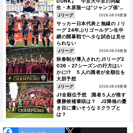
DUNK』 中京大中京の同級
生・木原龍一は"ジャンプ係"だ
った
Jリーグ
2026.08.06更新
サッカー日本代表と無縁のＪリ
ーグ 24年ぶりゴールデン生中
継の開幕戦でヘタな試合は見せ
られない
Jリーグ
2026.08.06更新
秋春制が導入されたJ1リーグ2
026－27シーズンの行方はい
かに!? ５人の識者が全順位を
大胆予想
Jリーグ
2026.08.06更新
J1全順位予想 識者５人が推す
優勝候補筆頭は？ J2降格の憂
き目に遭いそうな３クラブと
は？
cebo
X