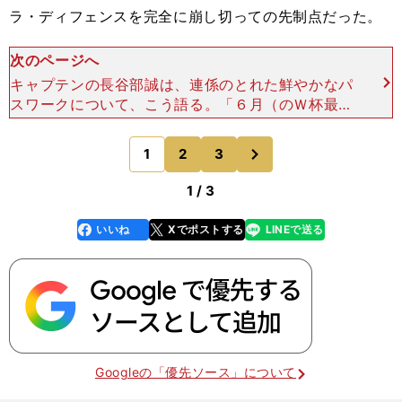
ラ・ディフェンスを完全に崩し切っての先制点だった。
次のページへ
キャプテンの長谷部誠は、連係のとれた鮮やかなパ
スワークについて、こう語る。「６月（のＷ杯最終
予選３連戦のとき）に長い時間、一緒にプレイでき
たことで、そのフィーリングが残っている。それが
次
1
2
3
のページへ
大きかった」
1 / 3
いいね
Xでポストする
LINEで送る
line
faceboo
x
k
Googleの「優先ソース」について