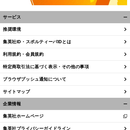
サービス
開
く/
推奨環境
閉
じ
集英社ID・スポルティーバIDとは
る
利用規約・会員規約
特定商取引法に基づく表示・その他の事項
ブラウザプッシュ通知について
サイトマップ
企業情報
開
Ｗ
く/
】
『
』
集英社ホームページ
前
新
閉
へ
11
し
じ
集英社プライバシーガイドライン
い