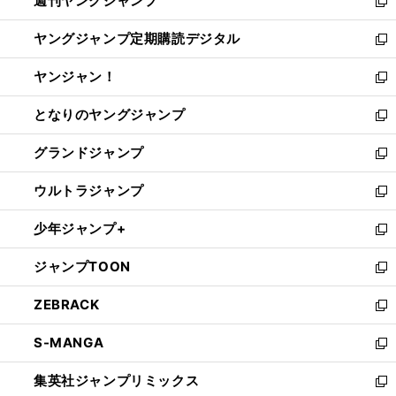
週刊ヤングジャンプ
く
で
ド
ィ
新
開
ウ
ン
し
ヤングジャンプ定期購読デジタル
く
で
ド
い
新
開
ウ
ウ
し
ヤンジャン！
く
で
ィ
い
新
開
ン
ウ
し
となりのヤングジャンプ
く
ド
ィ
い
新
ウ
ン
ウ
し
グランドジャンプ
で
ド
ィ
い
新
開
ウ
ン
ウ
し
ウルトラジャンプ
く
で
ド
ィ
い
新
開
ウ
ン
ウ
し
少年ジャンプ+
く
で
ド
ィ
い
新
開
ウ
ン
ウ
し
ジャンプTOON
く
で
ド
ィ
い
新
開
ウ
ン
ウ
し
ZEBRACK
く
で
ド
ィ
い
新
開
ウ
ン
ウ
し
S-MANGA
く
で
ド
ィ
い
新
開
ウ
ン
ウ
し
集英社ジャンプリミックス
く
で
ド
ィ
い
新