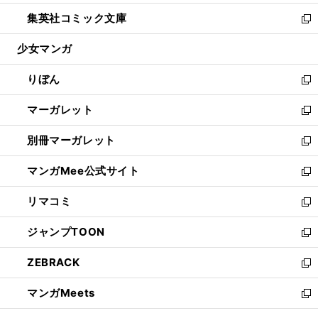
開
ウ
ン
ウ
し
集英社コミック文庫
く
で
ド
ィ
い
新
開
ウ
ン
ウ
し
少女マンガ
く
で
ド
ィ
い
開
ウ
ン
ウ
りぼん
く
で
ド
ィ
新
開
ウ
ン
し
マーガレット
く
で
ド
い
新
開
ウ
ウ
し
別冊マーガレット
く
で
ィ
い
新
開
ン
ウ
し
マンガMee公式サイト
く
ド
ィ
い
新
ウ
ン
ウ
し
リマコミ
で
ド
ィ
い
新
開
ウ
ン
ウ
し
ジャンプTOON
く
で
ド
ィ
い
新
開
ウ
ン
ウ
し
ZEBRACK
く
で
ド
ィ
い
新
開
ウ
ン
ウ
し
マンガMeets
く
で
ド
ィ
い
新
開
ウ
ン
ウ
し