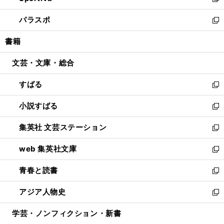
い
新
ウ
ン
ウ
し
パラスポ
で
ド
ィ
い
新
開
ウ
ン
ウ
し
書籍
く
で
ド
ィ
い
開
ウ
ン
ウ
文芸・文庫・総合
く
で
ド
ィ
開
ウ
ン
すばる
く
で
ド
新
開
ウ
し
小説すばる
く
で
い
新
開
ウ
し
集英社 文芸ステーション
く
ィ
い
新
ン
ウ
し
web 集英社文庫
ド
ィ
い
新
ウ
ン
ウ
し
青春と読書
で
ド
ィ
い
新
開
ウ
ン
ウ
し
アジア人物史
く
で
ド
ィ
い
新
開
ウ
ン
ウ
し
学芸・ノンフィクション・新書
く
で
ド
ィ
い