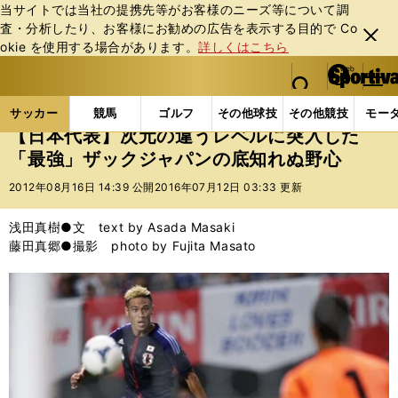
当サイトでは当社の提携先等がお客様のニーズ等について調
査・分析したり、お客様にお勧めの広告を表⽰する⽬的で Co
閉じ
okie を使⽤する場合があります。
詳しくはこちら
る
マイペ
web Sportiva (webスポルティーバ)
検索
メニュ
we
ー
サッカーの記事一覧
サッカー代表
日本代表
【
b
ジ
サッカー
競馬
ゴルフ
その他球技
その他競技
モー
ス
【日本代表】次元の違うレベルに突入した
ポ
「最強」ザックジャパンの底知れぬ野心
ル
テ
2012年08月16日 14:39 公開
2016年07月12日 03:33 更新
ィ
ー
浅田真樹●文 text by Asada Masaki
バ
藤田真郷●撮影 photo by Fujita Masato