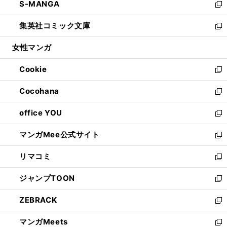
S-MANGA
く
で
ド
ィ
い
新
開
ウ
ン
ウ
し
集英社コミック文庫
く
で
ド
ィ
い
新
開
ウ
ン
ウ
し
女性マンガ
く
で
ド
ィ
い
開
ウ
ン
ウ
Cookie
く
で
ド
ィ
新
開
ウ
ン
し
Cocohana
く
で
ド
い
新
開
ウ
ウ
し
office YOU
く
で
ィ
い
新
開
ン
ウ
し
マンガMee公式サイト
く
ド
ィ
い
新
ウ
ン
ウ
し
リマコミ
で
ド
ィ
い
新
開
ウ
ン
ウ
し
ジャンプTOON
く
で
ド
ィ
い
新
開
ウ
ン
ウ
し
ZEBRACK
く
で
ド
ィ
い
新
開
ウ
ン
ウ
し
マンガMeets
く
で
ド
ィ
い
新