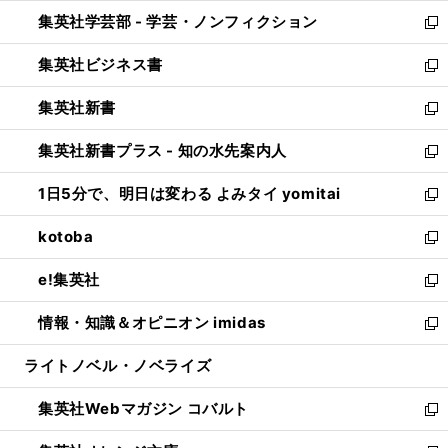
開
ウ
ン
ウ
集英社学芸部 - 学芸・ノンフィクション
く
で
ド
ィ
新
開
ウ
ン
し
集英社ビジネス書
く
で
ド
い
新
開
ウ
ウ
し
集英社新書
く
で
ィ
い
新
開
ン
ウ
し
集英社新書プラス - 知の水先案内人
く
ド
ィ
い
新
ウ
ン
ウ
し
1日5分で、明日は変わる よみタイ yomitai
で
ド
ィ
い
新
開
ウ
ン
ウ
し
kotoba
く
で
ド
ィ
い
新
開
ウ
ン
ウ
し
e!集英社
く
で
ド
ィ
い
新
開
ウ
ン
ウ
し
情報・知識＆オピニオン imidas
く
で
ド
ィ
い
新
開
ウ
ン
ウ
し
ライトノベル・ノベライズ
く
で
ド
ィ
い
開
ウ
ン
ウ
集英社Webマガジン コバルト
く
で
ド
ィ
新
開
ウ
ン
し