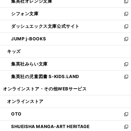
集英社オレンジ文庫
く
で
ド
い
新
開
ウ
ウ
し
シフォン文庫
く
で
ィ
い
新
開
ン
ウ
し
ダッシュエックス文庫公式サイト
く
ド
ィ
い
新
ウ
ン
ウ
し
JUMP j-BOOKS
で
ド
ィ
い
新
開
ウ
ン
ウ
し
キッズ
く
で
ド
ィ
い
開
ウ
ン
ウ
集英社みらい文庫
く
で
ド
ィ
新
開
ウ
ン
し
集英社の児童図書 S-KIDS.LAND
く
で
ド
い
新
開
ウ
ウ
し
オンラインストア・
その他WEBサービス
く
で
ィ
い
開
ン
ウ
オンラインストア
く
ド
ィ
ウ
ン
OTO
で
ド
新
開
ウ
し
SHUEISHA MANGA-ART HERITAGE
く
で
い
新