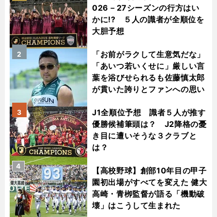
026－27シーズンの行方はい
かに!? ５人の識者が全順位を
大胆予想
「お前がラクして生意気だな」
2
「あいつ若いくせに」厳しい言
葉を浴びせられるも佐藤慎太郎
が貫いた誇りとファンへの思い
J1全順位予想 識者５人が推す
3
優勝候補筆頭は？ J2降格の憂
き目に遭いそうな３クラブと
は？
4
【高校野球】創部10年目の甲子
園初出場がすべてを変えた 健大
高崎・青栁監督が語る「機動破
壊」はこうして生まれた