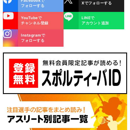
Facebookで
Xでフォローする
ok
フォローする
uTube
LINE
YouTubeで
LINEで
チャンネル登録
アカウント追加
stagra
Instagramで
m
フォローする