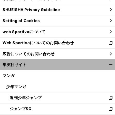
る
ウ
SHUEISHA Privacy Guideline
ィ
ン
Setting of Cookies
ド
ウ
web Sportivaについて
で
開
Web Sportivaについてのお問い合わせ
く
新
し
広告についてのお問い合わせ
い
ウ
集英社サイト
ィ
開
ン
く/
マンガ
ド
閉
ウ
じ
少年マンガ
で
る
開
週刊少年ジャンプ
く
新
し
ジャンプSQ
い
新