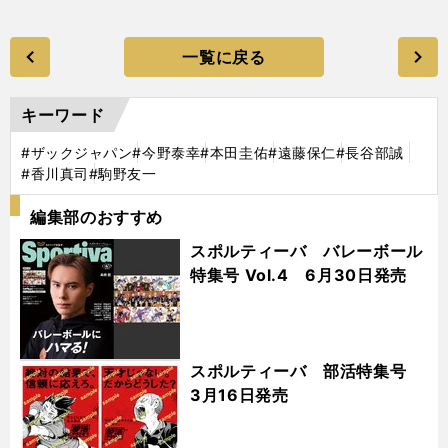
一覧に戻る
キーワード
#ザックジャパン
#今野泰幸
#本田圭佑
#遠藤保仁
#長谷部誠
#香川真司
#駒野友一
編集部のおすすめ
スポルティーバ バレーボール
特集号 Vol.4 6月30日発売
スポルティーバ 部活特集号
3月16日発売