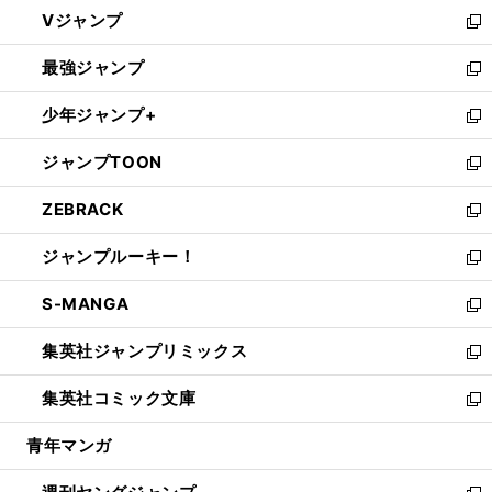
ウ
し
Vジャンプ
ィ
い
新
ン
ウ
し
最強ジャンプ
ド
ィ
い
新
ウ
ン
ウ
し
少年ジャンプ+
で
ド
ィ
い
新
開
ウ
ン
ウ
し
ジャンプTOON
く
で
ド
ィ
い
新
開
ウ
ン
ウ
し
ZEBRACK
く
で
ド
ィ
い
新
開
ウ
ン
ウ
し
ジャンプルーキー！
く
で
ド
ィ
い
新
開
ウ
ン
ウ
し
S-MANGA
く
で
ド
ィ
い
新
開
ウ
ン
ウ
し
集英社ジャンプリミックス
く
で
ド
ィ
い
新
開
ウ
ン
ウ
し
集英社コミック文庫
く
で
ド
ィ
い
新
開
ウ
ン
ウ
し
青年マンガ
く
で
ド
ィ
い
開
ウ
ン
ウ