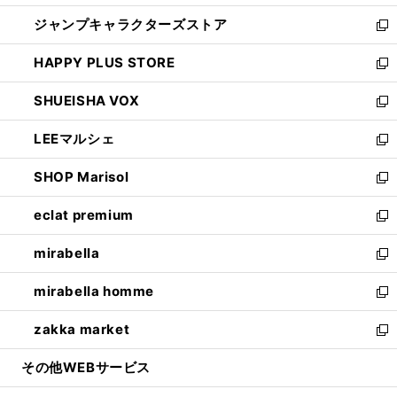
開
ウ
し
ジャンプキャラクターズストア
く
ィ
い
新
ン
ウ
し
HAPPY PLUS STORE
ド
ィ
い
新
ウ
ン
ウ
し
SHUEISHA VOX
で
ド
ィ
い
新
開
ウ
ン
ウ
し
LEEマルシェ
く
で
ド
ィ
い
新
開
ウ
ン
ウ
し
SHOP Marisol
く
で
ド
ィ
い
新
開
ウ
ン
ウ
し
eclat premium
く
で
ド
ィ
い
新
開
ウ
ン
ウ
し
mirabella
く
で
ド
ィ
い
新
開
ウ
ン
ウ
し
mirabella homme
く
で
ド
ィ
い
新
開
ウ
ン
ウ
し
zakka market
く
で
ド
ィ
い
新
開
ウ
ン
ウ
し
その他WEBサービス
く
で
ド
ィ
い
開
ウ
ン
ウ