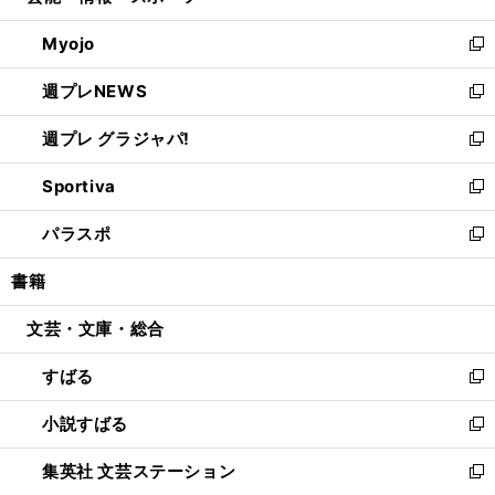
開
ウ
ン
ウ
Myojo
く
で
ド
ィ
新
開
ウ
ン
し
週プレNEWS
く
で
ド
い
新
開
ウ
ウ
し
週プレ グラジャパ!
く
で
ィ
い
新
開
ン
ウ
し
Sportiva
く
ド
ィ
い
新
ウ
ン
ウ
し
パラスポ
で
ド
ィ
い
新
開
ウ
ン
ウ
し
書籍
く
で
ド
ィ
い
開
ウ
ン
ウ
文芸・文庫・総合
く
で
ド
ィ
開
ウ
ン
すばる
く
で
ド
新
開
ウ
し
小説すばる
く
で
い
新
開
ウ
し
集英社 文芸ステーション
く
ィ
い
新