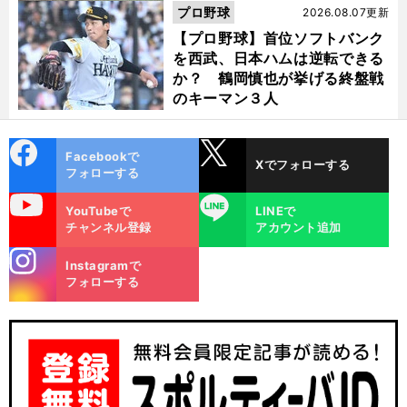
活"の舞台裏
プロ野球
2026.08.07更新
【プロ野球】首位ソフトバンク
を西武、日本ハムは逆転できる
か？ 鶴岡慎也が挙げる終盤戦
のキーマン３人
cebo
X
Facebookで
Xでフォローする
ok
フォローする
uTube
LINE
YouTubeで
LINEで
チャンネル登録
アカウント追加
stagra
Instagramで
m
フォローする