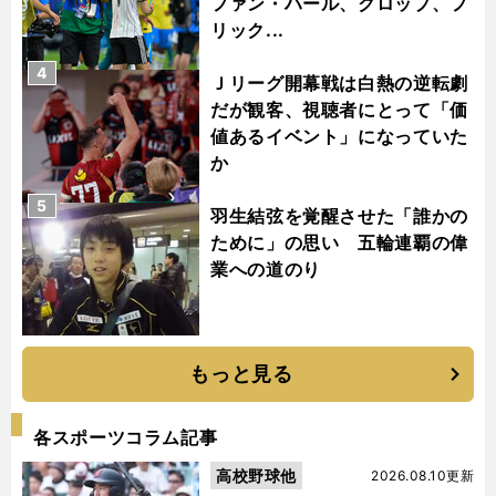
ファン・ハール、クロップ、フ
リック...
4
Ｊリーグ開幕戦は白熱の逆転劇
だが観客、視聴者にとって「価
値あるイベント」になっていた
か
5
羽生結弦を覚醒させた「誰かの
ために」の思い 五輪連覇の偉
業への道のり
もっと見る
各スポーツコラム記事
高校野球他
2026.08.10更新