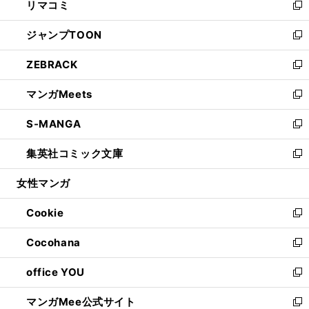
リマコミ
で
ド
ィ
い
新
開
ウ
ン
ウ
し
ジャンプTOON
く
で
ド
ィ
い
新
開
ウ
ン
ウ
し
ZEBRACK
く
で
ド
ィ
い
新
開
ウ
ン
ウ
し
マンガMeets
く
で
ド
ィ
い
新
開
ウ
ン
ウ
し
S-MANGA
く
で
ド
ィ
い
新
開
ウ
ン
ウ
し
集英社コミック文庫
く
で
ド
ィ
い
新
開
ウ
ン
ウ
し
女性マンガ
く
で
ド
ィ
い
開
ウ
ン
ウ
Cookie
く
で
ド
ィ
新
開
ウ
ン
し
Cocohana
く
で
ド
い
新
開
ウ
ウ
し
office YOU
く
で
ィ
い
新
開
ン
ウ
し
マンガMee公式サイト
く
ド
ィ
い
新