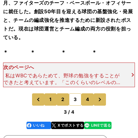
月、ファイターズのチーフ・ベースボール・オフィサー
に就任した。創設50年目を迎える球団の基盤強化・発展
と、チームの編成強化を推進するために新設されたポス
トだ。現在は球団運営とチーム編成の両方の役割を担っ
ている。
＊ ＊ ＊ ＊
次のページへ
私はWBCであらためて、野球の勉強をすることが
できたと考えています。「このくらいのレベルの選
手でないと世界では戦えない」ということがわかり
ました。秋のドラフト会議に向けてアマチュア選手
次
1
2
3
4
のページへ
のページへ
を中心に見ていま
前
3 / 4
いいね
Xでポストする
LINEで送る
line
faceboo
x
k