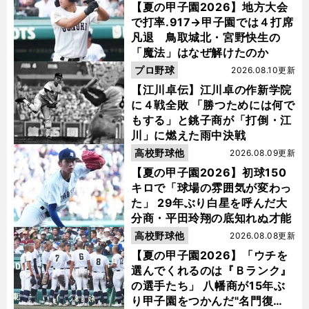
【夏の甲子園2026】地方大会
で打率.917→甲子園では４打席
凡退 鳥取城北・宮野快生の
「魔法」はなぜ解けたのか
プロ野球
2026.08.10更新
【江川卓伝】江川卓の作新学院
に４戦全敗 「勝つためには何で
もする」と銚子商が「打倒・江
川」に燃えた雨中決戦
高校野球他
2026.08.09更新
【夏の甲子園2026】初球150
キロで「球場の雰囲気が変わっ
た」 29年ぶり白星を呼んだ大
分商・平田玲翔の底知れぬ才能
高校野球他
2026.08.08更新
【夏の甲子園2026】「ウチを
選んでくれるのは『Ｂランク』
の選手たち」 八幡商が15年ぶ
り甲子園をつかんだ"名門復