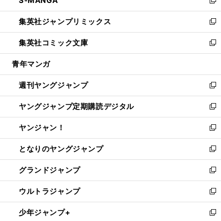
S-MANGA
で
ド
ィ
い
新
開
ウ
ン
ウ
し
集英社ジャンプリミックス
く
で
ド
ィ
い
新
開
ウ
ン
ウ
し
集英社コミック文庫
く
で
ド
ィ
い
新
開
ウ
ン
ウ
し
青年マンガ
く
で
ド
ィ
い
開
ウ
ン
ウ
週刊ヤングジャンプ
く
で
ド
ィ
新
開
ウ
ン
し
ヤングジャンプ定期購読デジタル
く
で
ド
い
新
開
ウ
ウ
し
ヤンジャン！
く
で
ィ
い
新
開
ン
ウ
し
となりのヤングジャンプ
く
ド
ィ
い
新
ウ
ン
ウ
し
グランドジャンプ
で
ド
ィ
い
新
開
ウ
ン
ウ
し
ウルトラジャンプ
く
で
ド
ィ
い
新
開
ウ
ン
ウ
し
少年ジャンプ+
く
で
ド
ィ
い
新