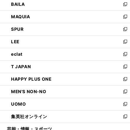
BAILA
く
ィ
い
新
ン
ウ
し
MAQUIA
ド
ィ
い
新
ウ
ン
ウ
し
SPUR
で
ド
ィ
い
新
開
ウ
ン
ウ
し
LEE
く
で
ド
ィ
い
新
開
ウ
ン
ウ
し
eclat
く
で
ド
ィ
い
新
開
ウ
ン
ウ
し
T JAPAN
く
で
ド
ィ
い
新
開
ウ
ン
ウ
し
HAPPY PLUS ONE
く
で
ド
ィ
い
新
開
ウ
ン
ウ
し
MEN'S NON-NO
く
で
ド
ィ
い
新
開
ウ
ン
ウ
し
UOMO
く
で
ド
ィ
い
新
開
ウ
ン
ウ
し
集英社オンライン
く
で
ド
ィ
い
新
開
ウ
ン
ウ
し
芸能・情報・スポーツ
く
で
ド
ィ
い