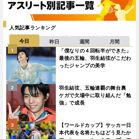
人気記事ランキング
今日
昨日
週間
月間
「僕なりの４回転半ができた」
1
最後の五輪、羽生結弦がこだわ
ったジャンプの美学
羽生結弦、五輪連覇の舞台裏
2
ケガで欠場中に取り組んだ「勉
強」で成長
【ワールドカップ】サッカー日
3
本代表を名将たちはどう見たか