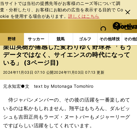
当サイトでは当社の提携先等がお客様のニーズ等について調
査・分析したり、お客様にお勧めの広告を表⽰する⽬的で Co
閉じ
okie を使⽤する場合があります。
詳しくはこちら
る
マイペ
web Sportiva (webスポルティーバ)
検索
メニュ
we
ー
野球の記事一覧
プロ野球
栗山英樹が痛感した変わり
b
ジ
野球
サッカー
競馬
ゴルフ
その他球技
その他
ス
栗山英樹が痛感した変わりゆく野球界 「もう
ポ
データではなく、サイエンスの時代になって
ル
いる」 (3ページ目)
テ
ィ
2024年11月03日 07:10 公開
2024年11月03日 07:13 更新
ー
バ
元永知宏●文 text by Motonaga Tomohiro
侍ジャパンメンバーの、その後の活躍を一番楽しめて
いるのは私かもしれません。翔平はもちろん、ダルビッ
シュも吉田正尚もラーズ・ヌートバーもメジャーリーグ
ですばらしい活躍をしてくれています。