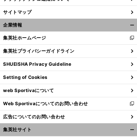
サイトマップ
前
へ
企業情報
開
く/
集英社ホームページ
新
閉
し
じ
集英社プライバシーガイドライン
い
る
ウ
SHUEISHA Privacy Guideline
ィ
ン
Setting of Cookies
ド
ウ
web Sportivaについて
で
開
Web Sportivaについてのお問い合わせ
く
新
し
広告についてのお問い合わせ
い
ウ
集英社サイト
ィ
開
ン