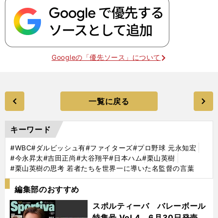
Googleの「優先ソース」について
一覧に戻る
キーワード
#WBC
#ダルビッシュ有
#ファイターズ
#プロ野球 元永知宏
#今永昇太
#吉田正尚
#大谷翔平
#日本ハム
#栗山英樹
#栗山英樹の思考 若者たちを世界一に導いた名監督の言葉
編集部のおすすめ
スポルティーバ バレーボール
特集号 Vol.4 6月30日発売