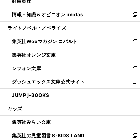
e!集英社
く
で
ド
ィ
い
新
開
ウ
ン
ウ
し
情報・知識＆オピニオン imidas
く
で
ド
ィ
い
新
開
ウ
ン
ウ
し
ライトノベル・ノベライズ
く
で
ド
ィ
い
開
ウ
ン
ウ
集英社Webマガジン コバルト
く
で
ド
ィ
新
開
ウ
ン
し
集英社オレンジ文庫
く
で
ド
い
新
開
ウ
ウ
し
シフォン文庫
く
で
ィ
い
新
開
ン
ウ
し
ダッシュエックス文庫公式サイト
く
ド
ィ
い
新
ウ
ン
ウ
し
JUMP j-BOOKS
で
ド
ィ
い
新
開
ウ
ン
ウ
し
キッズ
く
で
ド
ィ
い
開
ウ
ン
ウ
集英社みらい文庫
く
で
ド
ィ
新
開
ウ
ン
し
集英社の児童図書 S-KIDS.LAND
く
で
ド
い
新