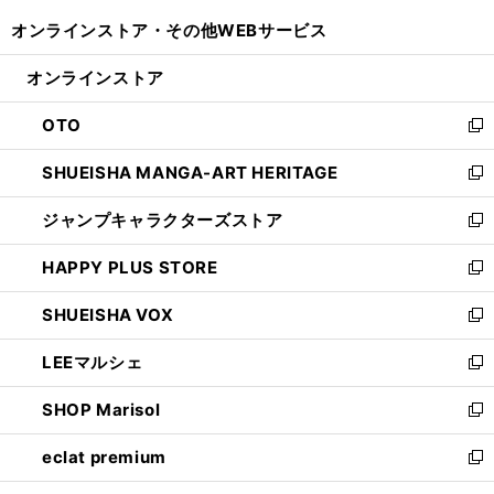
開
ウ
ウ
し
オンラインストア・
その他WEBサービス
く
で
ィ
い
開
ン
ウ
オンラインストア
く
ド
ィ
ウ
ン
OTO
で
ド
新
開
ウ
し
SHUEISHA MANGA-ART HERITAGE
く
で
い
新
開
ウ
し
ジャンプキャラクターズストア
く
ィ
い
新
ン
ウ
し
HAPPY PLUS STORE
ド
ィ
い
新
ウ
ン
ウ
し
SHUEISHA VOX
で
ド
ィ
い
新
開
ウ
ン
ウ
し
LEEマルシェ
く
で
ド
ィ
い
新
開
ウ
ン
ウ
し
SHOP Marisol
く
で
ド
ィ
い
新
開
ウ
ン
ウ
し
eclat premium
く
で
ド
ィ
い
新
開
ウ
ン
ウ
し