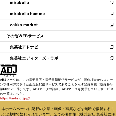
mirabella
く
で
ド
ィ
い
新
開
ウ
ン
ウ
し
mirabella homme
く
で
ド
ィ
い
新
開
ウ
ン
ウ
し
zakka market
く
で
ド
ィ
い
新
開
ウ
ン
ウ
し
その他WEBサービス
く
で
ド
ィ
い
開
ウ
ン
ウ
集英社アドナビ
く
で
ド
ィ
新
開
ウ
ン
し
集英社エディターズ・ラボ
く
で
ド
い
新
開
ウ
ウ
し
く
で
ィ
い
開
ン
ウ
ABJマークは、この電子書店・電子書籍配信サービスが、著作権者からコンテ
く
ド
ィ
ンツ使用許諾を得た正規版配信サービスであることを示す登録商標（登録番号
ウ
ン
第6091713号）です。ABJマークの詳細、ABJマークを掲示しているサービス
で
ド
の一覧はこちら。
開
ウ
https://aebs.or.jp/
新
く
で
し
い
開
本ホームページに記載の文章・画像・写真などを無断で複製するこ
ウ
く
とは法律で禁じられています。全ての著作権は株式会社 集英社に帰
ィ