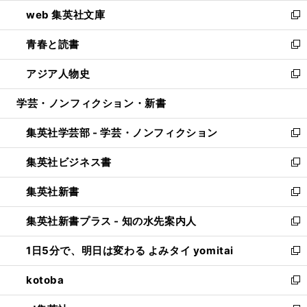
ン
ウ
し
web 集英社文庫
ド
ィ
い
新
ウ
ン
ウ
し
青春と読書
で
ド
ィ
い
新
開
ウ
ン
ウ
し
アジア人物史
く
で
ド
ィ
い
新
開
ウ
ン
ウ
し
学芸・ノンフィクション・新書
く
で
ド
ィ
い
開
ウ
ン
ウ
集英社学芸部 - 学芸・ノンフィクション
く
で
ド
ィ
新
開
ウ
ン
し
集英社ビジネス書
く
で
ド
い
新
開
ウ
ウ
し
集英社新書
く
で
ィ
い
新
開
ン
ウ
し
集英社新書プラス - 知の水先案内人
く
ド
ィ
い
新
ウ
ン
ウ
し
1日5分で、明日は変わる よみタイ yomitai
で
ド
ィ
い
新
開
ウ
ン
ウ
し
kotoba
く
で
ド
ィ
い
新
開
ウ
ン
ウ
し