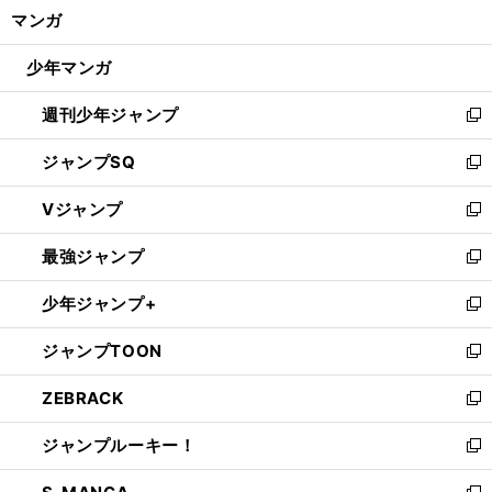
く/
マンガ
ド
閉
ウ
じ
少年マンガ
で
る
開
週刊少年ジャンプ
く
新
し
ジャンプSQ
い
新
ウ
し
Vジャンプ
ィ
い
新
ン
ウ
し
最強ジャンプ
ド
ィ
い
新
ウ
ン
ウ
し
少年ジャンプ+
で
ド
ィ
い
新
開
ウ
ン
ウ
し
ジャンプTOON
く
で
ド
ィ
い
新
開
ウ
ン
ウ
し
ZEBRACK
く
で
ド
ィ
い
新
開
ウ
ン
ウ
し
ジャンプルーキー！
く
で
ド
ィ
い
新
開
ウ
ン
ウ
し
く