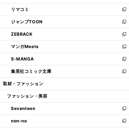
ウ
ン
ウ
し
リマコミ
で
ド
ィ
い
新
開
ウ
ン
ウ
し
ジャンプTOON
く
で
ド
ィ
い
新
開
ウ
ン
ウ
し
ZEBRACK
く
で
ド
ィ
い
新
開
ウ
ン
ウ
し
マンガMeets
く
で
ド
ィ
い
新
開
ウ
ン
ウ
し
S-MANGA
く
で
ド
ィ
い
新
開
ウ
ン
ウ
し
集英社コミック文庫
く
で
ド
ィ
い
新
開
ウ
ン
ウ
し
取材・ファッション
く
で
ド
ィ
い
開
ウ
ン
ウ
ファッション・美容
く
で
ド
ィ
開
ウ
ン
Seventeen
く
で
ド
新
開
ウ
し
non-no
く
で
い
新
開
ウ
し