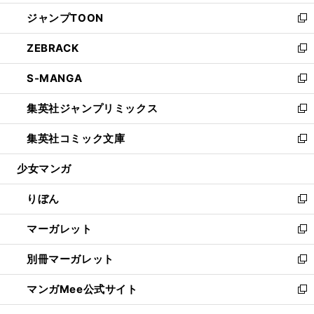
開
ウ
ン
ウ
し
ジャンプTOON
く
で
ド
ィ
い
新
開
ウ
ン
ウ
し
ZEBRACK
く
で
ド
ィ
い
新
開
ウ
ン
ウ
し
S-MANGA
く
で
ド
ィ
い
新
開
ウ
ン
ウ
し
集英社ジャンプリミックス
く
で
ド
ィ
い
新
開
ウ
ン
ウ
し
集英社コミック文庫
く
で
ド
ィ
い
新
開
ウ
ン
ウ
し
少女マンガ
く
で
ド
ィ
い
開
ウ
ン
ウ
りぼん
く
で
ド
ィ
新
開
ウ
ン
し
マーガレット
く
で
ド
い
新
開
ウ
ウ
し
別冊マーガレット
く
で
ィ
い
新
開
ン
ウ
し
マンガMee公式サイト
く
ド
ィ
い
新
ウ
ン
ウ
し