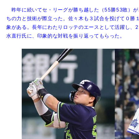
昨年に続いてセ・リーグが勝ち越した（55勝53敗）
ちの力と技術が際立った。佐々木も３試合を投げて０勝
象がある。長年にわたりロッテのエースとして活躍し、20
水直行氏に、印象的な対戦を振り返ってもらった。