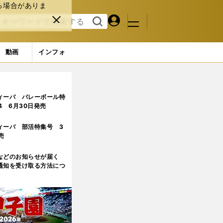
る場合がありま
マイペ
閉じ
検索
メニュ
ー
る
す
ジ
る
動画
インフォ
な」と感じた瞬間
ィーバ バレーボール特
.4 6月30日発売
ィーバ 部活特集号 3
売
などのお知らせが届く
通知を受け取る方法につ