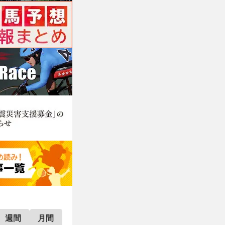
週間
月間