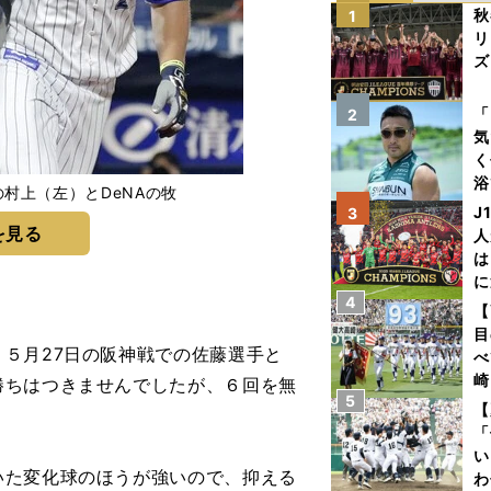
秋
1
リ
ズ
を
「
2
気
く
浴
村上（左）とDeNAの牧
太
J
3
ァ
を見る
人
は
に
4
と
【
目
５月27日の阪神戦での佐藤選手と
べ
崎
勝ちはつきませんでしたが、６回を無
5
「
【
て
「
い
いた変化球のほうが強いので、抑える
わ