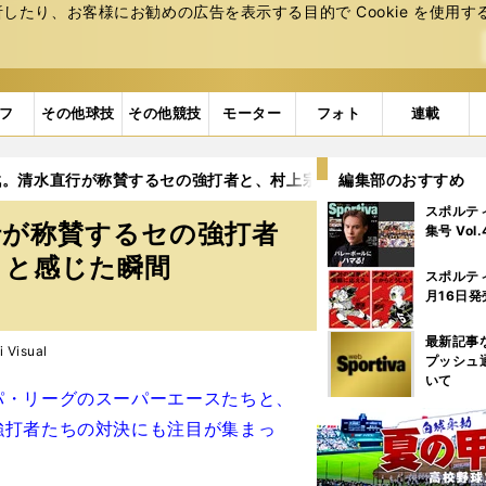
たり、お客様にお勧めの広告を表⽰する⽬的で Cookie を使⽤す
フ
その他球技
その他競技
モーター
フォト
連載
戦。清水直行が称賛するセの強打者と、村上宗隆が「ちょっと抜けた
編集部のおすすめ
スポルテ
行が称賛するセの強打者
集号 Vol
」と感じた瞬間
スポルテ
月16日発
最新記事
 Visual
プッシュ
いて
・リーグのスーパーエースたちと、
強打者たちの対決にも注目が集まっ