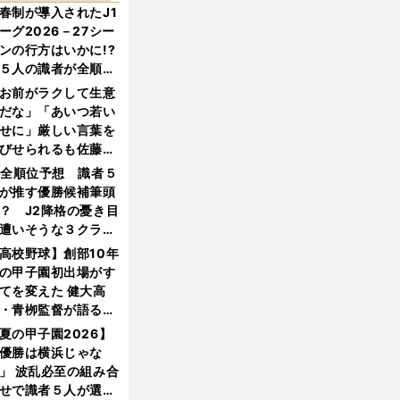
春制が導入されたJ1
ーグ2026－27シー
ンの行方はいかに!?
５人の識者が全順位
大胆予想
お前がラクして生意
だな」「あいつ若い
せに」厳しい言葉を
びせられるも佐藤慎
郎が貫いた誇りとフ
1全順位予想 識者５
ンへの思い
が推す優勝候補筆頭
？ J2降格の憂き目
遭いそうな３クラブ
は？
高校野球】創部10年
の甲子園初出場がす
てを変えた 健大高
・青栁監督が語る
機動破壊」はこうし
夏の甲子園2026】
生まれた
優勝は横浜じゃな
」 波乱必至の組み合
せで識者５人が選ん