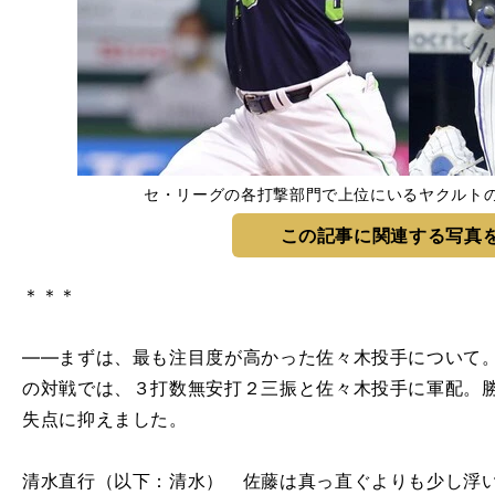
セ・リーグの各打撃部門で上位にいるヤクルトの
この記事に関連する写真
＊＊＊
――まずは、最も注目度が高かった佐々木投手について。
の対戦では、３打数無安打２三振と佐々木投手に軍配。
失点に抑えました。
清水直行（以下：清水） 佐藤は真っ直ぐよりも少し浮