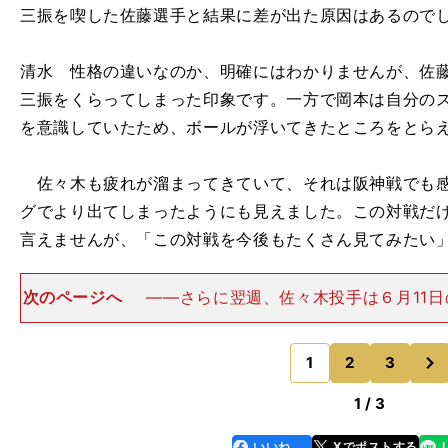
三振を喫した佐藤選手と結果に差が出た原因はあるので
清水 性格の違いなのか、明確にはわかりませんが、佐
三振をくらってしまった印象です。一方で岡本は自分の
を意識していたため、ボールが浮いてきたところをとら
佐々木も疲れが溜まってきていて、それは阪神戦でも感
グでより出てしまったようにも見えました。この対戦だ
言えませんが、「この対戦を今後もたくさん見てみたい
次のページへ
――さらに翌週、佐々木投手は６月11日
選手と対戦。２回に３球目の高めの甘いカーブを、ZOZ
アム右翼のホームランラグーンまで運ばれました。８回
次
このホームランに
1
2
3
のページへ
1 / 3
自
」
いいね
Xでポストする
line
faceboo
x