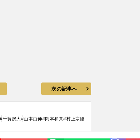
次の記事へ
#千賀滉大
#山本由伸
#岡本和真
#村上宗隆