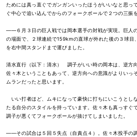
ためには真っ直ぐでガンガンいったほうがいいなと思っ
ぐ中心で追い込んでからのフォークボールで２つの三振
――６月３日の巨人戦では岡本選手の対戦が実現。巨人
の場面で、２球連続で159kmの直球が外れた後の３球
を右中間スタンドまで運びました。
清水直行（以下：清水） 調子がいい時の岡本は、逆方
佐々木ということもあって、逆方向への意識がよりいっ
ムランだったと思います。
いい打者ほど、ムキになって豪快に打ちにいこうとしな
たる自分のスタイルを持っています。佐々木も真っすぐ
調子が悪くてフォークボールが抜けてしまいました。
――その試合は５回５失点（自責点４）。佐々木投手の