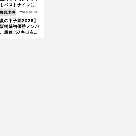
もベストナインに輝
た石嶺和彦 「サッ
校野球他
2026.08.07更
」という愛称は松永
夏の甲子園2026】
新
美がきっかけ？
阪桐蔭初優勝メンバ
、最速157キロ右
、平成初完封＆初本
打... 指揮官たちの知
れざる現役時代
前