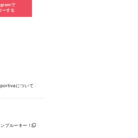
agramで
ローする
Sportivaについて
ャンプルーキー！
新
し