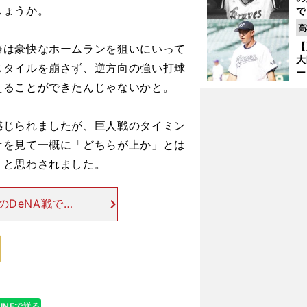
しょうか。
で
い
高
サ
【
藤は豪快なホームランを狙いにいって
浩
大
スタイルを崩さず、逆方向の強い打球
ー
腕
えることができたんじゃないかと。
塁
ら
じられましたが、巨人戦のタイミン
けを見て一概に「どちらが上か」とは
」と思わされました。
のDeNA戦で牧
Oマリンスタジ
を投げて失点は
LINEで送る