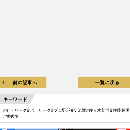
前の記事へ
一覧に戻る
キーワード
#セ・リーグ
#パ・リーグ
#プロ野球
#交流戦
#佐々木朗希
#佐藤輝明
#牧秀悟