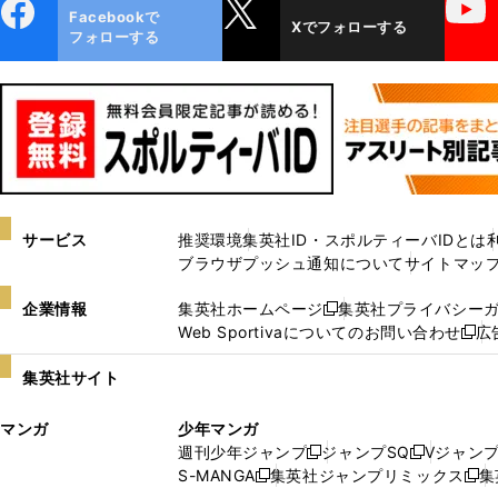
ebo
X
YouTube
Facebookで
Xでフォローする
ok
フォローする
サービス
推奨環境
集英社ID・スポルティーバIDとは
ブラウザプッシュ通知について
サイトマッ
企業情報
集英社ホームページ
集英社プライバシー
新
Web Sportivaについてのお問い合わせ
広
し
新
い
し
集英社サイト
ウ
い
ィ
ウ
マンガ
少年マンガ
ン
ィ
週刊少年ジャンプ
ジャンプSQ
Vジャン
ド
ン
新
新
S-MANGA
集英社ジャンプリミックス
集
ウ
ド
新
し
し
新