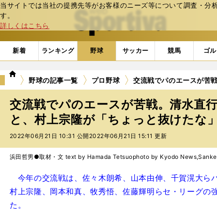
当サイトでは当社の提携先等がお客様のニーズ等について調査・分析し
web Sportiva (webスポルティーバ)
す。
詳しくはこちら
新着
ランキング
野球
サッカー
競馬
ゴル
we
野球の記事一覧
プロ野球
交流戦でパのエースが苦
b
ス
交流戦でパのエースが苦戦。清水直
ポ
ル
と、村上宗隆が「ちょっと抜けたな
テ
2022年06月21日 10:31 公開
2022年06月21日 15:11 更新
ィ
ー
バ
浜田哲男●取材・文 text by Hamada Tetsuo
photo by Kyodo News,Sankei
今年の交流戦は、佐々木朗希、山本由伸、千賀滉大らパ
村上宗隆、岡本和真、牧秀悟、佐藤輝明らセ・リーグの
た。