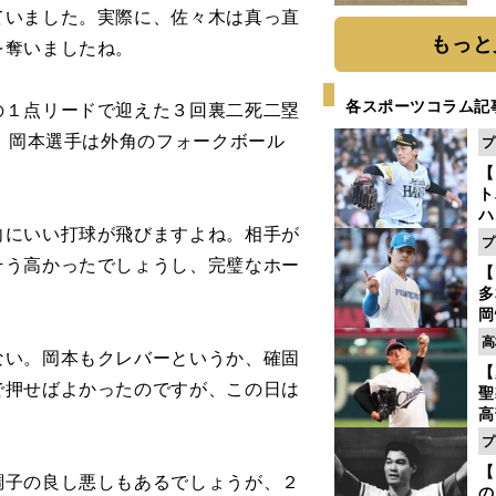
だ
ていました。実際に、佐々木は真っ直
もっと
を奪いましたね。
各スポーツコラム記
の１点リードで迎えた３回裏二死二塁
目、岡本選手は外角のフォークボール
プ
【
ト
ハ
向にいい打球が飛びますよね。相手が
プ
盤
そう高かったでしょうし、完璧なホー
【
多
岡
ハ
高
い。岡本もクレバーというか、確固
バ
【
で押せばよかったのですが、この日は
聖
高
る
プ
ト
【
く
調子の良し悪しもあるでしょうが、２
の