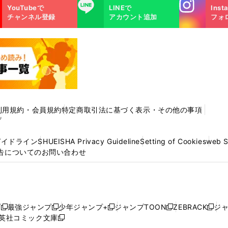
Instagra
LINE
YouTubeで
LINEで
Inst
m
チャンネル登録
アカウント追加
フォ
利用規約・会員規約
特定商取引法に基づく表示・その他の事項
プ
ガイドライン
SHUEISHA Privacy Guideline
Setting of Cookies
web 
告についてのお問い合わせ
プ
最強ジャンプ
少年ジャンプ+
ジャンプTOON
ZEBRACK
ジ
新
新
新
新
新
英社コミック文庫
し
新
し
し
し
し