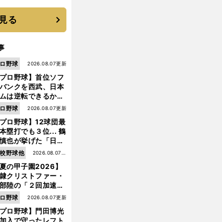
優勝校はここだ！
見る
事
ロ野球
2026.08.07更新
プロ野球】首位ソフ
バンクを西武、日本
ムは逆転できるか？
鶴岡慎也が挙げる終
ロ野球
2026.08.07更新
戦のキーマン３人
プロ野球】12球団最
本塁打でも３位... 鶴
慎也が挙げた「日本
ムの誤算」とソフト
校野球他
2026.08.07更
ンク追撃のカギ
夏の甲子園2026】
新
隷クリストファー・
部陸の「２回加速す
」規格外のストレー
ロ野球
2026.08.07更新
 それでもプロではな
プロ野球】門田博光
大学進学を選ぶ理由
加入で守ったレフト