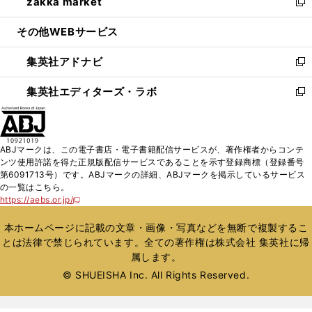
zakka market
く
で
ド
ィ
い
新
開
ウ
ン
ウ
し
その他WEBサービス
く
で
ド
ィ
い
開
ウ
ン
ウ
集英社アドナビ
く
で
ド
ィ
新
開
ウ
ン
し
集英社エディターズ・ラボ
く
で
ド
い
新
開
ウ
ウ
し
く
で
ィ
い
開
ン
ウ
ABJマークは、この電子書店・電子書籍配信サービスが、著作権者からコンテ
く
ド
ィ
ンツ使用許諾を得た正規版配信サービスであることを示す登録商標（登録番号
ウ
ン
第6091713号）です。ABJマークの詳細、ABJマークを掲示しているサービス
で
ド
の一覧はこちら。
開
ウ
https://aebs.or.jp/
新
く
で
し
い
開
本ホームページに記載の文章・画像・写真などを無断で複製するこ
ウ
く
とは法律で禁じられています。全ての著作権は株式会社 集英社に帰
ィ
属します。
ン
ド
© SHUEISHA Inc. All Rights Reserved.
ウ
で
開