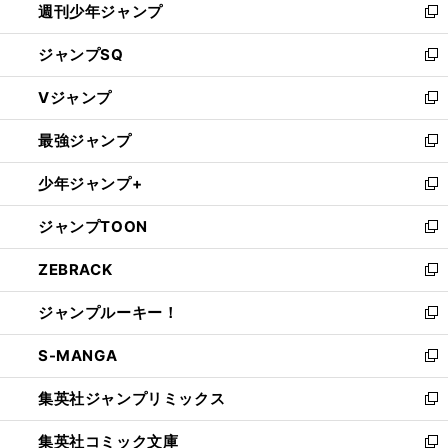
週刊少年ジャンプ
く
新
し
ジャンプSQ
い
新
ウ
し
Vジャンプ
ィ
い
新
ン
ウ
し
最強ジャンプ
ド
ィ
い
新
ウ
ン
ウ
し
少年ジャンプ+
で
ド
ィ
い
新
開
ウ
ン
ウ
し
ジャンプTOON
く
で
ド
ィ
い
新
開
ウ
ン
ウ
し
ZEBRACK
く
で
ド
ィ
い
新
開
ウ
ン
ウ
し
ジャンプルーキー！
く
で
ド
ィ
い
新
開
ウ
ン
ウ
し
S-MANGA
く
で
ド
ィ
い
新
開
ウ
ン
ウ
し
集英社ジャンプリミックス
く
で
ド
ィ
い
新
開
ウ
ン
ウ
し
集英社コミック文庫
く
で
ド
ィ
い
新