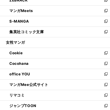
ZEBRACK
で
ド
ィ
い
新
開
ウ
ン
ウ
し
マンガMeets
く
で
ド
ィ
い
新
開
ウ
ン
ウ
し
S-MANGA
く
で
ド
ィ
い
新
開
ウ
ン
ウ
し
集英社コミック文庫
く
で
ド
ィ
い
新
開
ウ
ン
ウ
し
女性マンガ
く
で
ド
ィ
い
開
ウ
ン
ウ
Cookie
く
で
ド
ィ
新
開
ウ
ン
し
Cocohana
く
で
ド
い
新
開
ウ
ウ
し
office YOU
く
で
ィ
い
新
開
ン
ウ
し
マンガMee公式サイト
く
ド
ィ
い
新
ウ
ン
ウ
し
リマコミ
で
ド
ィ
い
新
開
ウ
ン
ウ
し
ジャンプTOON
く
で
ド
ィ
い
新