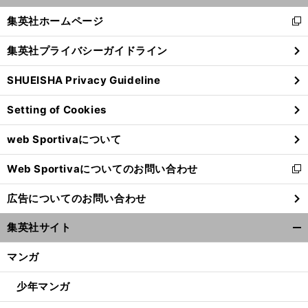
く/
集英社ホームページ
新
閉
し
じ
集英社プライバシーガイドライン
い
る
ウ
SHUEISHA Privacy Guideline
ィ
ン
Setting of Cookies
ド
ウ
web Sportivaについて
で
開
Web Sportivaについてのお問い合わせ
く
新
し
広告についてのお問い合わせ
い
ウ
集英社サイト
ィ
開
ン
く/
マンガ
ド
閉
ウ
じ
少年マンガ
で
る
開