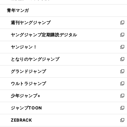
開
ウ
ン
ウ
し
青年マンガ
く
で
ド
ィ
い
開
ウ
ン
ウ
週刊ヤングジャンプ
く
で
ド
ィ
新
開
ウ
ン
し
ヤングジャンプ定期購読デジタル
く
で
ド
い
新
開
ウ
ウ
し
ヤンジャン！
く
で
ィ
い
新
開
ン
ウ
し
となりのヤングジャンプ
く
ド
ィ
い
新
ウ
ン
ウ
し
グランドジャンプ
で
ド
ィ
い
新
開
ウ
ン
ウ
し
ウルトラジャンプ
く
で
ド
ィ
い
新
開
ウ
ン
ウ
し
少年ジャンプ+
く
で
ド
ィ
い
新
開
ウ
ン
ウ
し
ジャンプTOON
く
で
ド
ィ
い
新
開
ウ
ン
ウ
し
ZEBRACK
く
で
ド
ィ
い
新
開
ウ
ン
ウ