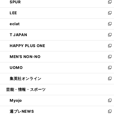
SPUR
で
ド
ィ
い
新
開
ウ
ン
ウ
し
LEE
く
で
ド
ィ
い
新
開
ウ
ン
ウ
し
eclat
く
で
ド
ィ
い
新
開
ウ
ン
ウ
し
T JAPAN
く
で
ド
ィ
い
新
開
ウ
ン
ウ
し
HAPPY PLUS ONE
く
で
ド
ィ
い
新
開
ウ
ン
ウ
し
MEN'S NON-NO
く
で
ド
ィ
い
新
開
ウ
ン
ウ
し
UOMO
く
で
ド
ィ
い
新
開
ウ
ン
ウ
し
集英社オンライン
く
で
ド
ィ
い
新
開
ウ
ン
ウ
し
芸能・情報・スポーツ
く
で
ド
ィ
い
開
ウ
ン
ウ
Myojo
く
で
ド
ィ
新
開
ウ
ン
し
週プレNEWS
く
で
ド
い
新