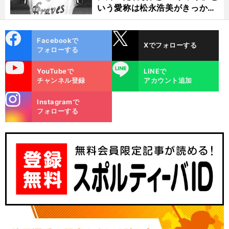
いう愛称は松永浩美がきっか
け？
cebo
X
Facebookで
Xでフォローする
ok
フォローする
uTube
LINE
YouTubeで
LINEで
チャンネル登録
アカウント追加
stagra
Instagramで
m
フォローする
す
」
選
、
」
前