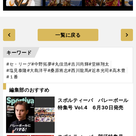
一覧に戻る
キーワード
#セ・リーグ
#中野拓夢
#丸佳浩
#吉川尚輝
#堂林翔太
#塩見泰隆
#大島洋平
#桑原将志
#西川龍馬
#近本光司
#高木豊
#１番
編集部のおすすめ
スポルティーバ バレーボール
特集号 Vol.4 6月30日発売