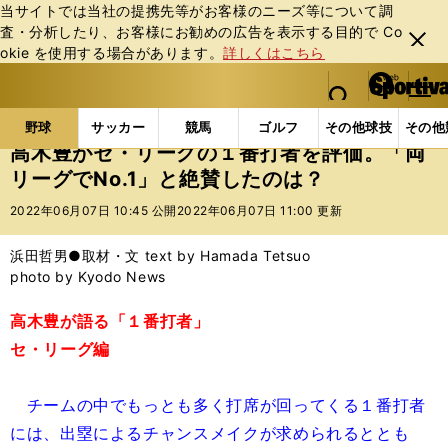
当サイトでは当社の提携先等がお客様のニーズ等について調
査・分析したり、お客様にお勧めの広告を表⽰する⽬的で Co
閉じ
okie を使⽤する場合があります。
詳しくはこちら
る
マイペ
web Sportiva (webスポルティーバ)
検索
メニュ
we
ー
野球の記事一覧
プロ野球
高木豊がセ・リーグの１番
b
ジ
野球
サッカー
競馬
ゴルフ
その他球技
その他
ス
高木豊がセ・リーグの１番打者を評価。「両
ポ
リーグでNo.1」と絶賛したのは？
ル
テ
2022年06月07日 10:45 公開
2022年06月07日 11:00 更新
ィ
ー
浜田哲男●取材・文 text by Hamada Tetsuo
バ
photo by Kyodo News
高木豊が語る「１番打者」
セ・リーグ編
チームの中でもっとも多く打席が回ってくる１番打者
には、出塁によるチャンスメイクが求められるととも