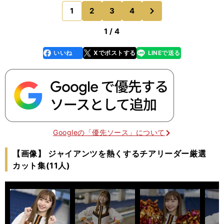
１番に。吉川選手が復帰したあとも丸選手が引き続
次
1
2
3
4
のページへ
き１番を務めてい
1 / 4
いいね
Xでポストする
LINEで送る
line
faceboo
x
k
Googleの「優先ソース」について
【画像】 ジャイアンツを熱くするチアリーダー厳選
カット集(11人)