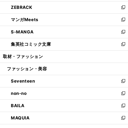
開
ウ
ン
ウ
し
ZEBRACK
く
で
ド
ィ
い
新
開
ウ
ン
ウ
し
マンガMeets
く
で
ド
ィ
い
新
開
ウ
ン
ウ
し
S-MANGA
く
で
ド
ィ
い
新
開
ウ
ン
ウ
し
集英社コミック文庫
く
で
ド
ィ
い
新
開
ウ
ン
ウ
し
取材・ファッション
く
で
ド
ィ
い
開
ウ
ン
ウ
ファッション・美容
く
で
ド
ィ
開
ウ
ン
Seventeen
く
で
ド
新
開
ウ
し
non-no
く
で
い
新
開
ウ
し
BAILA
く
ィ
い
新
ン
ウ
し
MAQUIA
ド
ィ
い
新
ウ
ン
ウ
し