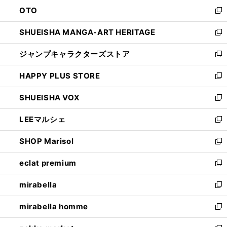
ウ
ン
OTO
で
ド
新
開
ウ
し
SHUEISHA MANGA-ART HERITAGE
く
で
い
新
開
ウ
し
ジャンプキャラクターズストア
く
ィ
い
新
ン
ウ
し
HAPPY PLUS STORE
ド
ィ
い
新
ウ
ン
ウ
し
SHUEISHA VOX
で
ド
ィ
い
新
開
ウ
ン
ウ
し
LEEマルシェ
く
で
ド
ィ
い
新
開
ウ
ン
ウ
し
SHOP Marisol
く
で
ド
ィ
い
新
開
ウ
ン
ウ
し
eclat premium
く
で
ド
ィ
い
新
開
ウ
ン
ウ
し
mirabella
く
で
ド
ィ
い
新
開
ウ
ン
ウ
し
mirabella homme
く
で
ド
ィ
い
新
開
ウ
ン
ウ
し