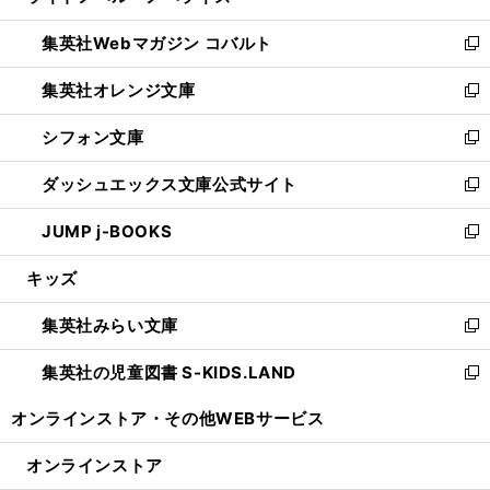
開
ウ
ン
ウ
集英社Webマガジン コバルト
く
で
ド
ィ
新
開
ウ
ン
し
集英社オレンジ文庫
く
で
ド
い
新
開
ウ
ウ
し
シフォン文庫
く
で
ィ
い
新
開
ン
ウ
し
ダッシュエックス文庫公式サイト
く
ド
ィ
い
新
ウ
ン
ウ
し
JUMP j-BOOKS
で
ド
ィ
い
新
開
ウ
ン
ウ
し
キッズ
く
で
ド
ィ
い
開
ウ
ン
ウ
集英社みらい文庫
く
で
ド
ィ
新
開
ウ
ン
し
集英社の児童図書 S-KIDS.LAND
く
で
ド
い
新
開
ウ
ウ
し
オンラインストア・
その他WEBサービス
く
で
ィ
い
開
ン
ウ
オンラインストア
く
ド
ィ