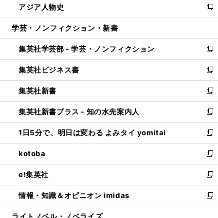
アジア人物史
く
で
ド
ィ
い
新
開
ウ
ン
ウ
し
学芸・ノンフィクション・新書
く
で
ド
ィ
い
開
ウ
ン
ウ
集英社学芸部 - 学芸・ノンフィクション
く
で
ド
ィ
新
開
ウ
ン
し
集英社ビジネス書
く
で
ド
い
新
開
ウ
ウ
し
集英社新書
く
で
ィ
い
新
開
ン
ウ
し
集英社新書プラス - 知の水先案内人
く
ド
ィ
い
新
ウ
ン
ウ
し
1日5分で、明日は変わる よみタイ yomitai
で
ド
ィ
い
新
開
ウ
ン
ウ
し
kotoba
く
で
ド
ィ
い
新
開
ウ
ン
ウ
し
e!集英社
く
で
ド
ィ
い
新
開
ウ
ン
ウ
し
情報・知識＆オピニオン imidas
く
で
ド
ィ
い
新
開
ウ
ン
ウ
し
ライトノベル・ノベライズ
く
で
ド
ィ
い