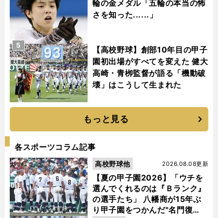
輪の金メダル「五輪の本当の怖
さを知った......」
5
【高校野球】創部10年目の甲子
園初出場がすべてを変えた 健大
高崎・青栁監督が語る「機動破
壊」はこうして生まれた
もっと見る
各スポーツコラム記事
高校野球他
2026.08.08更新
【夏の甲子園2026】「ウチを
選んでくれるのは『Ｂランク』
の選手たち」 八幡商が15年ぶ
り甲子園をつかんだ"名門復