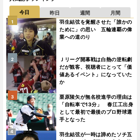
今日
昨日
週間
月間
羽生結弦を覚醒させた「誰かの
1
ために」の思い 五輪連覇の偉
業への道のり
Ｊリーグ開幕戦は白熱の逆転劇
2
だが観客、視聴者にとって「価
値あるイベント」になっていた
か
栗原陵矢が無名校進学の理由は
3
「自転車で13分」 春江工出身
として最初で最後のプロ野球選
手となった
4
羽生結弦が一時は諦めたソチ五