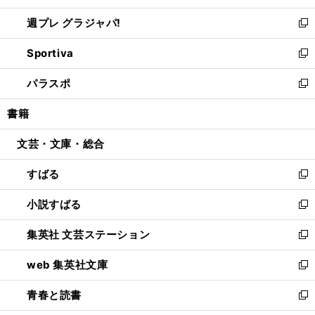
開
ウ
ウ
し
週プレ グラジャパ!
く
で
ィ
い
新
開
ン
ウ
し
Sportiva
く
ド
ィ
い
新
ウ
ン
ウ
し
パラスポ
で
ド
ィ
い
新
開
ウ
ン
ウ
し
書籍
く
で
ド
ィ
い
開
ウ
ン
ウ
文芸・文庫・総合
く
で
ド
ィ
開
ウ
ン
すばる
く
で
ド
新
開
ウ
し
小説すばる
く
で
い
新
開
ウ
し
集英社 文芸ステーション
く
ィ
い
新
ン
ウ
し
web 集英社文庫
ド
ィ
い
新
ウ
ン
ウ
し
青春と読書
で
ド
ィ
い
新
開
ウ
ン
ウ
し