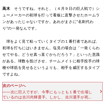
高木
そうですね。それと、（４月９日の巨人戦で）シ
ューメーカーの初球を打って看板に直撃させたホームラ
ンがあったじゃないですか。あれがまさに"名刺代わ
り"の一発なんです。
球をよく見て粘っていくタイプの１番打者であれば、
初球を打ちにはいきません。塩見の場合は「一発くらわ
せてやる。どうせ真っ直ぐからだろう？」といった意識
がある。球数を投げさせ、チームメイトに相手投手の球
種や球筋を見せるというよりも、相手を威圧するタイプ
ですよね。
次のページへ
――次に巨人ですが、今季にもっとも１番で出場し
ているのは吉川尚輝選手。しかし、吉川選手が死球
によるケガで離脱し、５月途中からは丸佳浩選手が