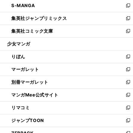
し
S-MANGA
く
で
ド
ィ
い
新
開
ウ
ン
ウ
し
集英社ジャンプリミックス
く
で
ド
ィ
い
新
開
ウ
ン
ウ
し
集英社コミック文庫
く
で
ド
ィ
い
新
開
ウ
ン
ウ
し
少女マンガ
く
で
ド
ィ
い
開
ウ
ン
ウ
りぼん
く
で
ド
ィ
新
開
ウ
ン
し
マーガレット
く
で
ド
い
新
開
ウ
ウ
し
別冊マーガレット
く
で
ィ
い
新
開
ン
ウ
し
マンガMee公式サイト
く
ド
ィ
い
新
ウ
ン
ウ
し
リマコミ
で
ド
ィ
い
新
開
ウ
ン
ウ
し
ジャンプTOON
く
で
ド
ィ
い
新
開
ウ
ン
ウ
し
く