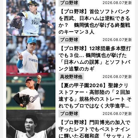
活"の舞台裏
プロ野球
2026.08.07更新
【プロ野球】首位ソフトバンク
を西武、日本ハムは逆転できる
か？ 鶴岡慎也が挙げる終盤戦
のキーマン３人
プロ野球
2026.08.07更新
【プロ野球】12球団最多本塁打
でも３位... 鶴岡慎也が挙げた
「日本ハムの誤算」とソフトバ
ンク追撃のカギ
高校野球他
2026.08.07更新
【夏の甲子園2026】聖隷クリ
ストファー・高部陸の「２回加
速する」規格外のストレート そ
れでもプロではなく大学進学を
選ぶ理由
プロ野球
2026.08.07更新
【プロ野球】門田博光の加入で
守ったレフトでもベストナイン
に輝いた石嶺和彦 「サッサ」と