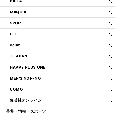
BAILA
く
ィ
い
新
ン
ウ
し
MAQUIA
ド
ィ
い
新
ウ
ン
ウ
し
SPUR
で
ド
ィ
い
新
開
ウ
ン
ウ
し
LEE
く
で
ド
ィ
い
新
開
ウ
ン
ウ
し
eclat
く
で
ド
ィ
い
新
開
ウ
ン
ウ
し
T JAPAN
く
で
ド
ィ
い
新
開
ウ
ン
ウ
し
HAPPY PLUS ONE
く
で
ド
ィ
い
新
開
ウ
ン
ウ
し
MEN'S NON-NO
く
で
ド
ィ
い
新
開
ウ
ン
ウ
し
UOMO
く
で
ド
ィ
い
新
開
ウ
ン
ウ
し
集英社オンライン
く
で
ド
ィ
い
新
開
ウ
ン
ウ
し
芸能・情報・スポーツ
く
で
ド
ィ
い