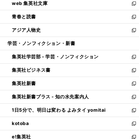
web 集英社文庫
ド
ィ
い
新
ウ
ン
ウ
し
青春と読書
で
ド
ィ
い
新
開
ウ
ン
ウ
し
アジア人物史
く
で
ド
ィ
い
新
開
ウ
ン
ウ
し
学芸・ノンフィクション・新書
く
で
ド
ィ
い
開
ウ
ン
ウ
集英社学芸部 - 学芸・ノンフィクション
く
で
ド
ィ
新
開
ウ
ン
し
集英社ビジネス書
く
で
ド
い
新
開
ウ
ウ
し
集英社新書
く
で
ィ
い
新
開
ン
ウ
し
集英社新書プラス - 知の水先案内人
く
ド
ィ
い
新
ウ
ン
ウ
し
1日5分で、明日は変わる よみタイ yomitai
で
ド
ィ
い
新
開
ウ
ン
ウ
し
kotoba
く
で
ド
ィ
い
新
開
ウ
ン
ウ
し
e!集英社
く
で
ド
ィ
い
新