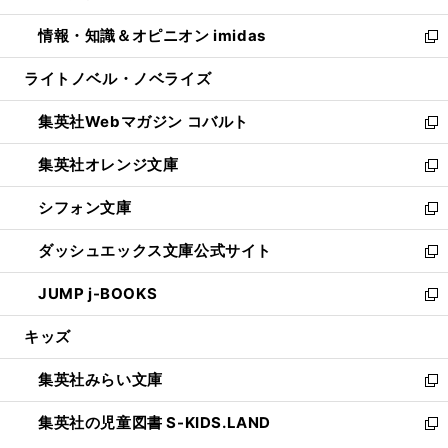
開
ウ
ン
ウ
し
情報・知識＆オピニオン imidas
く
で
ド
ィ
い
新
開
ウ
ン
ウ
し
ライトノベル・ノベライズ
く
で
ド
ィ
い
開
ウ
ン
ウ
集英社Webマガジン コバルト
く
で
ド
ィ
新
開
ウ
ン
し
集英社オレンジ文庫
く
で
ド
い
新
開
ウ
ウ
し
シフォン文庫
く
で
ィ
い
新
開
ン
ウ
し
ダッシュエックス文庫公式サイト
く
ド
ィ
い
新
ウ
ン
ウ
し
JUMP j-BOOKS
で
ド
ィ
い
新
開
ウ
ン
ウ
し
キッズ
く
で
ド
ィ
い
開
ウ
ン
ウ
集英社みらい文庫
く
で
ド
ィ
新
開
ウ
ン
し
集英社の児童図書 S-KIDS.LAND
く
で
ド
い
新
開
ウ
ウ