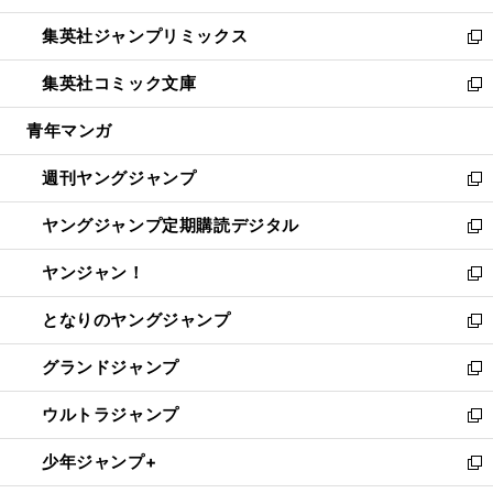
開
ウ
ン
ウ
し
集英社ジャンプリミックス
く
で
ド
ィ
い
新
開
ウ
ン
ウ
し
集英社コミック文庫
く
で
ド
ィ
い
新
開
ウ
ン
ウ
し
青年マンガ
く
で
ド
ィ
い
開
ウ
ン
ウ
週刊ヤングジャンプ
く
で
ド
ィ
新
開
ウ
ン
し
ヤングジャンプ定期購読デジタル
く
で
ド
い
新
開
ウ
ウ
し
ヤンジャン！
く
で
ィ
い
新
開
ン
ウ
し
となりのヤングジャンプ
く
ド
ィ
い
新
ウ
ン
ウ
し
グランドジャンプ
で
ド
ィ
い
新
開
ウ
ン
ウ
し
ウルトラジャンプ
く
で
ド
ィ
い
新
開
ウ
ン
ウ
し
少年ジャンプ+
く
で
ド
ィ
い
新
開
ウ
ン
ウ
し