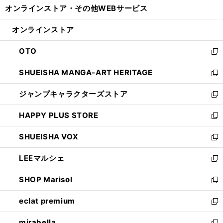
し
オンラインストア・
その他WEBサービス
く
で
ィ
い
開
ン
ウ
オンラインストア
く
ド
ィ
ウ
ン
OTO
で
ド
新
開
ウ
し
SHUEISHA MANGA-ART HERITAGE
く
で
い
新
開
ウ
し
ジャンプキャラクターズストア
く
ィ
い
新
ン
ウ
し
HAPPY PLUS STORE
ド
ィ
い
新
ウ
ン
ウ
し
SHUEISHA VOX
で
ド
ィ
い
新
開
ウ
ン
ウ
し
LEEマルシェ
く
で
ド
ィ
い
新
開
ウ
ン
ウ
し
SHOP Marisol
く
で
ド
ィ
い
新
開
ウ
ン
ウ
し
eclat premium
く
で
ド
ィ
い
新
開
ウ
ン
ウ
し
mirabella
く
で