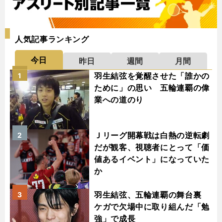
人気記事ランキング
今日
昨日
週間
月間
羽生結弦を覚醒させた「誰かの
1
ために」の思い 五輪連覇の偉
業への道のり
Ｊリーグ開幕戦は白熱の逆転劇
2
だが観客、視聴者にとって「価
値あるイベント」になっていた
か
羽生結弦、五輪連覇の舞台裏
3
ケガで欠場中に取り組んだ「勉
強」で成長