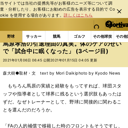
当サイトでは当社の提携先等がお客様のニーズ等について調
査・分析したり、お客様にお勧めの広告を表⽰する⽬的で Co
閉じ
okie を使⽤する場合があります。
詳しくはこちら
る
マイペ
web Sportiva (webスポルティーバ)
検索
メニュ
we
ー
野球の記事一覧
プロ野球
馬原孝浩の引退理由の真
b
ジ
野球
サッカー
競馬
ゴルフ
その他球技
その他
ス
馬原孝浩の引退理由の真実。体のケアのせい
ポ
で「試合中に眠くなった」 (3ページ目)
ル
テ
2021年01月06日 06:45 公開
2021年01月15日 04:05 更新
ィ
ー
森大樹●取材・文 text by Mori Daiki
photo by Kyodo News
バ
もちろん馬原の実績と経験をもってすれば、球団スタ
ッフや指導者として球界に残るという選択肢もあったは
ずだ。なぜトレーナーとして、野球に間接的に関わるこ
とを選んだのだろうか。
「FAの人的補償で移籍した時のフロントもそうですし、