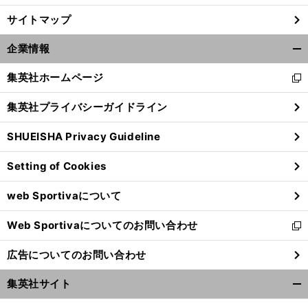
サイトマップ
「
人
」
。
的補償の呼び方はどうなのか
鶴岡一成が語る経験者の気持ち
企業情報
開
く/
集英社ホームページ
新
閉
し
じ
集英社プライバシーガイドライン
い
る
ウ
SHUEISHA Privacy Guideline
ィ
ン
Setting of Cookies
ド
ウ
web Sportivaについて
で
開
Web Sportivaについてのお問い合わせ
く
新
し
広告についてのお問い合わせ
い
ウ
集英社サイト
ィ
開
ン
く/