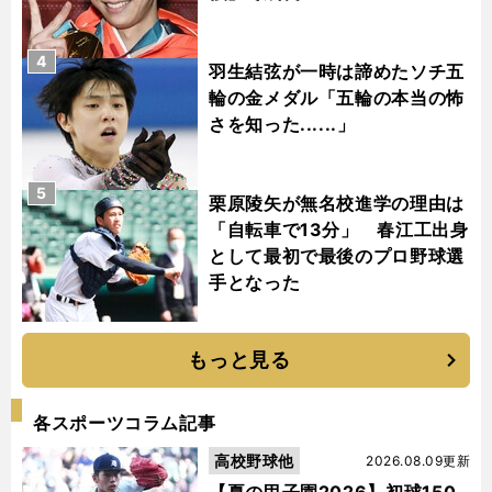
4
羽生結弦が一時は諦めたソチ五
輪の金メダル「五輪の本当の怖
さを知った......」
5
栗原陵矢が無名校進学の理由は
「自転車で13分」 春江工出身
として最初で最後のプロ野球選
手となった
もっと見る
各スポーツコラム記事
高校野球他
2026.08.09更新
【夏の甲子園2026】初球150