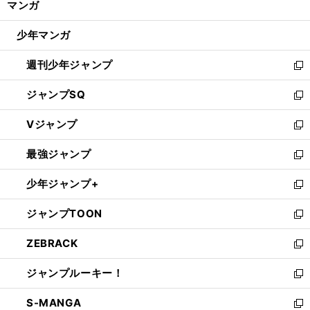
マンガ
ド
閉
ウ
じ
少年マンガ
で
る
開
週刊少年ジャンプ
く
新
し
ジャンプSQ
い
新
ウ
し
Vジャンプ
ィ
い
新
ン
ウ
し
最強ジャンプ
ド
ィ
い
新
ウ
ン
ウ
し
少年ジャンプ+
で
ド
ィ
い
新
開
ウ
ン
ウ
し
ジャンプTOON
く
で
ド
ィ
い
新
開
ウ
ン
ウ
し
ZEBRACK
く
で
ド
ィ
い
新
開
ウ
ン
ウ
し
ジャンプルーキー！
く
で
ド
ィ
い
新
開
ウ
ン
ウ
し
S-MANGA
く
で
ド
ィ
い
新