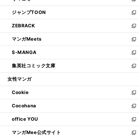
い
新
開
ウ
ン
ウ
し
ジャンプTOON
く
で
ド
ィ
い
新
開
ウ
ン
ウ
し
ZEBRACK
く
で
ド
ィ
い
新
開
ウ
ン
ウ
し
マンガMeets
く
で
ド
ィ
い
新
開
ウ
ン
ウ
し
S-MANGA
く
で
ド
ィ
い
新
開
ウ
ン
ウ
し
集英社コミック文庫
く
で
ド
ィ
い
新
開
ウ
ン
ウ
し
女性マンガ
く
で
ド
ィ
い
開
ウ
ン
ウ
Cookie
く
で
ド
ィ
新
開
ウ
ン
し
Cocohana
く
で
ド
い
新
開
ウ
ウ
し
office YOU
く
で
ィ
い
新
開
ン
ウ
し
マンガMee公式サイト
く
ド
ィ
い
新