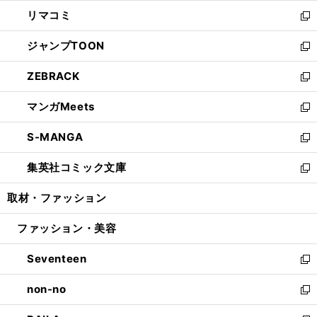
ウ
ン
ウ
し
リマコミ
で
ド
ィ
い
新
開
ウ
ン
ウ
し
ジャンプTOON
く
で
ド
ィ
い
新
開
ウ
ン
ウ
し
ZEBRACK
く
で
ド
ィ
い
新
開
ウ
ン
ウ
し
マンガMeets
く
で
ド
ィ
い
新
開
ウ
ン
ウ
し
S-MANGA
く
で
ド
ィ
い
新
開
ウ
ン
ウ
し
集英社コミック文庫
く
で
ド
ィ
い
新
開
ウ
ン
ウ
し
取材・ファッション
く
で
ド
ィ
い
開
ウ
ン
ウ
ファッション・美容
く
で
ド
ィ
開
ウ
ン
Seventeen
く
で
ド
新
開
ウ
し
non-no
く
で
い
新
開
ウ
し