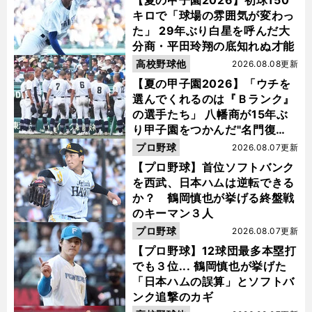
キロで「球場の雰囲気が変わっ
た」 29年ぶり白星を呼んだ大
分商・平田玲翔の底知れぬ才能
高校野球他
2026.08.08更新
【夏の甲子園2026】「ウチを
選んでくれるのは『Ｂランク』
の選手たち」 八幡商が15年ぶ
り甲子園をつかんだ"名門復
活"の舞台裏
プロ野球
2026.08.07更新
【プロ野球】首位ソフトバンク
を西武、日本ハムは逆転できる
か？ 鶴岡慎也が挙げる終盤戦
のキーマン３人
プロ野球
2026.08.07更新
【プロ野球】12球団最多本塁打
でも３位... 鶴岡慎也が挙げた
「日本ハムの誤算」とソフトバ
ンク追撃のカギ