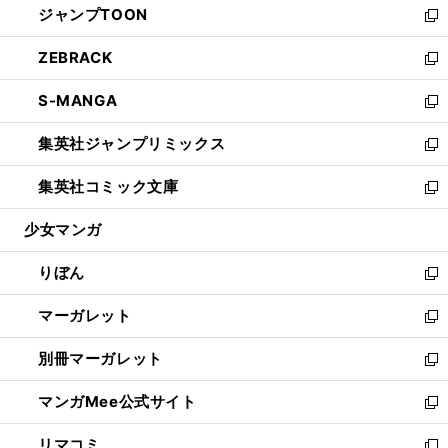
ジャンプTOON
く
で
ド
ィ
い
新
開
ウ
ン
ウ
し
ZEBRACK
く
で
ド
ィ
い
新
開
ウ
ン
ウ
し
S-MANGA
く
で
ド
ィ
い
新
開
ウ
ン
ウ
し
集英社ジャンプリミックス
く
で
ド
ィ
い
新
開
ウ
ン
ウ
し
集英社コミック文庫
く
で
ド
ィ
い
新
開
ウ
ン
ウ
し
少女マンガ
く
で
ド
ィ
い
開
ウ
ン
ウ
りぼん
く
で
ド
ィ
新
開
ウ
ン
し
マーガレット
く
で
ド
い
新
開
ウ
ウ
し
別冊マーガレット
く
で
ィ
い
新
開
ン
ウ
し
マンガMee公式サイト
く
ド
ィ
い
新
ウ
ン
ウ
し
リマコミ
で
ド
ィ