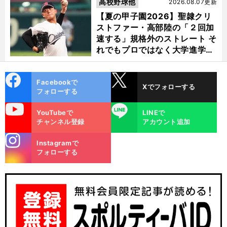
高校野球他
2026.08.07更新
【夏の甲子園2026】聖隷クリ
ストファー・高部陸の「２回加
速する」規格外のストレート そ
れでもプロではなく大学進学を
選ぶ理由
cebo
X
Facebookで
Xでフォローする
ok
フォローする
uTube
LINE
YouTubeで
LINEで
チャンネル登録
アカウント追加
stagra
Instagramで
m
フォローする