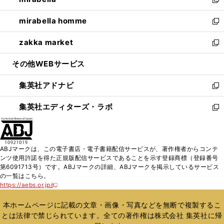
ド
ィ
い
新
開
ウ
ン
ウ
し
mirabella homme
く
で
ド
ィ
い
新
開
ウ
ン
ウ
し
zakka market
く
で
ド
ィ
い
新
開
ウ
ン
ウ
し
その他WEBサービス
く
で
ド
ィ
い
開
ウ
ン
ウ
集英社アドナビ
く
で
ド
ィ
新
開
ウ
ン
し
集英社エディターズ・ラボ
く
で
ド
い
新
開
ウ
ウ
し
く
で
ィ
い
開
ン
ウ
ABJマークは、この電子書店・電子書籍配信サービスが、著作権者からコンテ
く
ド
ィ
ンツ使用許諾を得た正規版配信サービスであることを示す登録商標（登録番号
ウ
ン
第6091713号）です。ABJマークの詳細、ABJマークを掲示しているサービス
で
ド
の一覧はこちら。
開
ウ
https://aebs.or.jp/
新
く
で
し
い
開
本ホームページに記載の文章・画像・写真などを無断で複製するこ
ウ
く
とは法律で禁じられています。全ての著作権は株式会社 集英社に帰
ィ