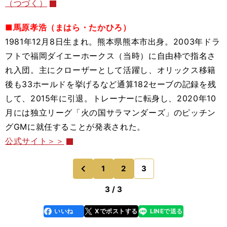
（つづく）
■馬原孝浩（まはら・たかひろ）
1981年12月8日生まれ。熊本県熊本市出身。2003年ドラ
フトで福岡ダイエーホークス（当時）に自由枠で指名さ
れ入団。主にクローザーとして活躍し、オリックス移籍
後も33ホールドを挙げるなど通算182セーブの記録を残
して、2015年に引退。トレーナーに転身し、2020年10
月には独立リーグ「火の国サラマンダーズ」のピッチン
グGMに就任することが発表された。
公式サイト＞＞
1
2
3
のページへ
前
3 / 3
いいね
Xでポストする
LINEで送る
line
faceboo
x
k