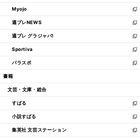
開
ウ
ン
ウ
Myojo
く
で
ド
ィ
新
開
ウ
ン
し
週プレNEWS
く
で
ド
い
新
開
ウ
ウ
し
週プレ グラジャパ!
く
で
ィ
い
新
開
ン
ウ
し
Sportiva
く
ド
ィ
い
新
ウ
ン
ウ
し
パラスポ
で
ド
ィ
い
新
開
ウ
ン
ウ
し
書籍
く
で
ド
ィ
い
開
ウ
ン
ウ
文芸・文庫・総合
く
で
ド
ィ
開
ウ
ン
すばる
く
で
ド
新
開
ウ
し
小説すばる
く
で
い
新
開
ウ
し
集英社 文芸ステーション
く
ィ
い
新
ン
ウ
し