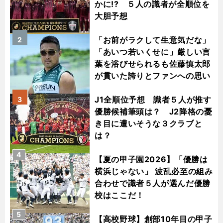
かに!? ５人の識者が全順位を
大胆予想
「お前がラクして生意気だな」
2
「あいつ若いくせに」厳しい言
葉を浴びせられるも佐藤慎太郎
が貫いた誇りとファンへの思い
J1全順位予想 識者５人が推す
3
優勝候補筆頭は？ J2降格の憂
き目に遭いそうな３クラブと
は？
4
【夏の甲子園2026】「優勝は
横浜じゃない」 波乱必至の組み
合わせで識者５人が選んだ優勝
校はここだ！
5
【高校野球】創部10年目の甲子