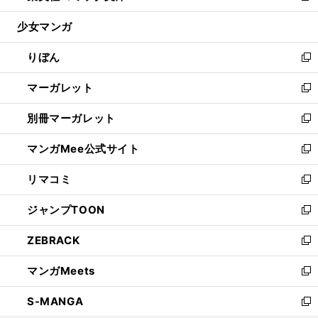
開
ウ
ン
ウ
し
少女マンガ
く
で
ド
ィ
い
開
ウ
ン
ウ
りぼん
く
で
ド
ィ
新
開
ウ
ン
し
マーガレット
く
で
ド
い
新
開
ウ
ウ
し
別冊マーガレット
く
で
ィ
い
新
開
ン
ウ
し
マンガMee公式サイト
く
ド
ィ
い
新
ウ
ン
ウ
し
リマコミ
で
ド
ィ
い
新
開
ウ
ン
ウ
し
ジャンプTOON
く
で
ド
ィ
い
新
開
ウ
ン
ウ
し
ZEBRACK
く
で
ド
ィ
い
新
開
ウ
ン
ウ
し
マンガMeets
く
で
ド
ィ
い
新
開
ウ
ン
ウ
し
S-MANGA
く
で
ド
ィ
い
新
開
ウ
ン