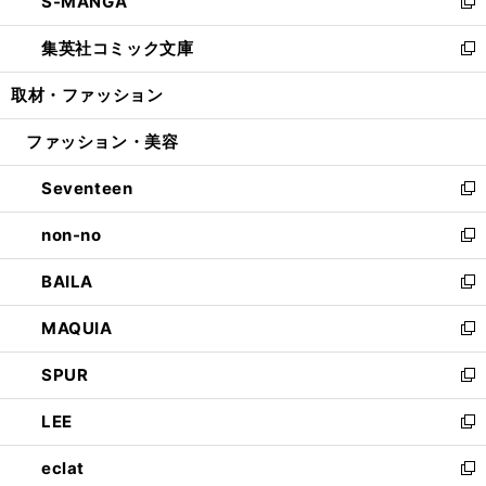
S-MANGA
く
で
ド
ィ
い
新
開
ウ
ン
ウ
し
集英社コミック文庫
く
で
ド
ィ
い
新
開
ウ
ン
ウ
し
取材・ファッション
く
で
ド
ィ
い
開
ウ
ン
ウ
ファッション・美容
く
で
ド
ィ
開
ウ
ン
Seventeen
く
で
ド
新
開
ウ
し
non-no
く
で
い
新
開
ウ
し
BAILA
く
ィ
い
新
ン
ウ
し
MAQUIA
ド
ィ
い
新
ウ
ン
ウ
し
SPUR
で
ド
ィ
い
新
開
ウ
ン
ウ
し
LEE
く
で
ド
ィ
い
新
開
ウ
ン
ウ
し
eclat
く
で
ド
ィ
い
新