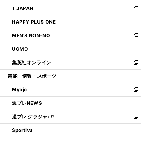
開
ウ
ン
ウ
し
T JAPAN
く
で
ド
ィ
い
新
開
ウ
ン
ウ
し
HAPPY PLUS ONE
く
で
ド
ィ
い
新
開
ウ
ン
ウ
し
MEN'S NON-NO
く
で
ド
ィ
い
新
開
ウ
ン
ウ
し
UOMO
く
で
ド
ィ
い
新
開
ウ
ン
ウ
し
集英社オンライン
く
で
ド
ィ
い
新
開
ウ
ン
ウ
し
芸能・情報・スポーツ
く
で
ド
ィ
い
開
ウ
ン
ウ
Myojo
く
で
ド
ィ
新
開
ウ
ン
し
週プレNEWS
く
で
ド
い
新
開
ウ
ウ
し
週プレ グラジャパ!
く
で
ィ
い
新
開
ン
ウ
し
Sportiva
く
ド
ィ
い
新
ウ
ン
ウ
し