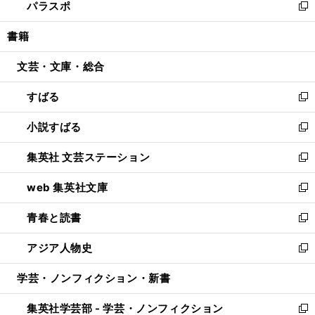
パラスポ
で
ド
ィ
い
新
開
ウ
ン
ウ
し
書籍
く
で
ド
ィ
い
開
ウ
ン
ウ
文芸・文庫・総合
く
で
ド
ィ
開
ウ
ン
すばる
く
で
ド
新
開
ウ
し
小説すばる
く
で
い
新
開
ウ
し
集英社 文芸ステーション
く
ィ
い
新
ン
ウ
し
web 集英社文庫
ド
ィ
い
新
ウ
ン
ウ
し
青春と読書
で
ド
ィ
い
新
開
ウ
ン
ウ
し
アジア人物史
く
で
ド
ィ
い
新
開
ウ
ン
ウ
し
学芸・ノンフィクション・新書
く
で
ド
ィ
い
開
ウ
ン
ウ
集英社学芸部 - 学芸・ノンフィクション
く
で
ド
ィ
新