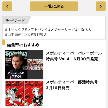
一覧に戻る
キーワード
#オリックス
#ソフトバンク
#メジャーリーグ
#千賀滉大
#山本由伸
#巨人
#菅野智之
編集部のおすすめ
スポルティーバ バレーボール
特集号 Vol.4 6月30日発売
スポルティーバ 部活特集号
3月16日発売