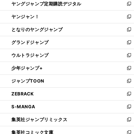
ヤングジャンプ定期購読デジタル
く
で
ド
い
新
開
ウ
ウ
し
ヤンジャン！
く
で
ィ
い
新
開
ン
ウ
し
となりのヤングジャンプ
く
ド
ィ
い
新
ウ
ン
ウ
し
グランドジャンプ
で
ド
ィ
い
新
開
ウ
ン
ウ
し
ウルトラジャンプ
く
で
ド
ィ
い
新
開
ウ
ン
ウ
し
少年ジャンプ+
く
で
ド
ィ
い
新
開
ウ
ン
ウ
し
ジャンプTOON
く
で
ド
ィ
い
新
開
ウ
ン
ウ
し
ZEBRACK
く
で
ド
ィ
い
新
開
ウ
ン
ウ
し
S-MANGA
く
で
ド
ィ
い
新
開
ウ
ン
ウ
し
集英社ジャンプリミックス
く
で
ド
ィ
い
新
開
ウ
ン
ウ
し
集英社コミック文庫
く
で
ド
ィ
い
新