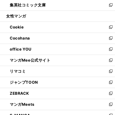
ウ
し
集英社コミック文庫
く
で
ド
ィ
い
新
開
ウ
ン
ウ
し
女性マンガ
く
で
ド
ィ
い
開
ウ
ン
ウ
Cookie
く
で
ド
ィ
新
開
ウ
ン
し
Cocohana
く
で
ド
い
新
開
ウ
ウ
し
office YOU
く
で
ィ
い
新
開
ン
ウ
し
マンガMee公式サイト
く
ド
ィ
い
新
ウ
ン
ウ
し
リマコミ
で
ド
ィ
い
新
開
ウ
ン
ウ
し
ジャンプTOON
く
で
ド
ィ
い
新
開
ウ
ン
ウ
し
ZEBRACK
く
で
ド
ィ
い
新
開
ウ
ン
ウ
し
マンガMeets
く
で
ド
ィ
い
新
開
ウ
ン
ウ
し