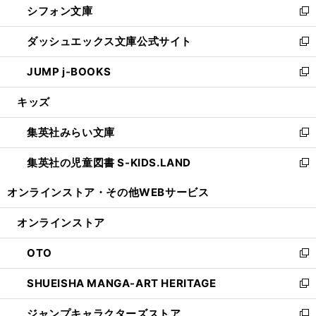
シフォン文庫
く
で
ィ
い
新
開
ン
ウ
し
ダッシュエックス文庫公式サイト
く
ド
ィ
い
新
ウ
ン
ウ
し
JUMP j-BOOKS
で
ド
ィ
い
新
開
ウ
ン
ウ
し
キッズ
く
で
ド
ィ
い
開
ウ
ン
ウ
集英社みらい文庫
く
で
ド
ィ
新
開
ウ
ン
し
集英社の児童図書 S-KIDS.LAND
く
で
ド
い
新
開
ウ
ウ
し
オンラインストア・
その他WEBサービス
く
で
ィ
い
開
ン
ウ
オンラインストア
く
ド
ィ
ウ
ン
OTO
で
ド
新
開
ウ
し
SHUEISHA MANGA-ART HERITAGE
く
で
い
新
開
ウ
し
ジャンプキャラクターズストア
く
ィ
い