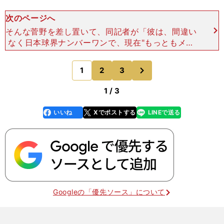
次のページへ
そんな菅野を差し置いて、同記者が「彼は、間違い
なく日本球界ナンバーワンで、現在"もっともメジ
ャーに近い投手"と言えます」と大絶賛したのが、
ソフトバンクの千賀滉大だ。「長い投球回、三振率
次
1
2
3
のページへ
の高さ、95マイ
1 / 3
いいね
Xでポストする
LINEで送る
line
faceboo
x
k
Googleの「優先ソース」について