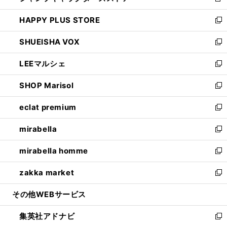
新
ン
ウ
し
HAPPY PLUS STORE
ド
ィ
い
新
ウ
ン
ウ
し
SHUEISHA VOX
で
ド
ィ
い
新
開
ウ
ン
ウ
し
LEEマルシェ
く
で
ド
ィ
い
新
開
ウ
ン
ウ
し
SHOP Marisol
く
で
ド
ィ
い
新
開
ウ
ン
ウ
し
eclat premium
く
で
ド
ィ
い
新
開
ウ
ン
ウ
し
mirabella
く
で
ド
ィ
い
新
開
ウ
ン
ウ
し
mirabella homme
く
で
ド
ィ
い
新
開
ウ
ン
ウ
し
zakka market
く
で
ド
ィ
い
新
開
ウ
ン
ウ
し
その他WEBサービス
く
で
ド
ィ
い
開
ウ
ン
ウ
集英社アドナビ
く
で
ド
ィ
新
開