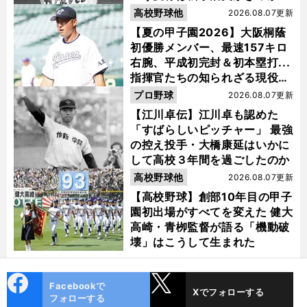
け？
高校野球他
2026.08.07更新
【夏の甲子園2026】大阪桐蔭
初優勝メンバー、最速157キロ
右腕、平成初完封＆初本塁打...
指揮官たちの知られざる現役時
代
プロ野球
2026.08.07更新
【江川卓伝】江川卓も認めた
「すばらしいピッチャー」 最強
の控え投手・大橋康延はいかに
して高校３年間を過ごしたのか
高校野球他
2026.08.07更新
【高校野球】創部10年目の甲子
園初出場がすべてを変えた 健大
高崎・青栁監督が語る「機動破
壊」はこうして生まれた
cebo
X
Facebookで
Xでフォローする
ok
フォローする