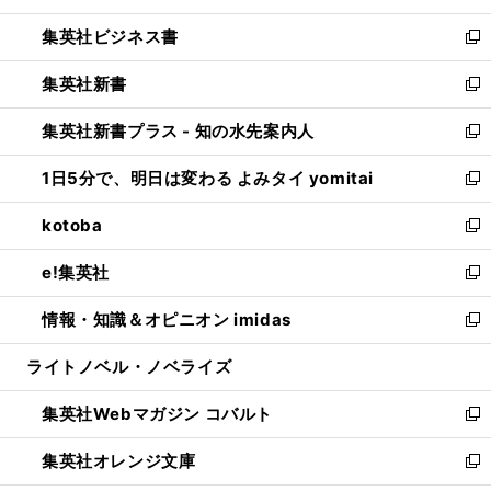
開
ウ
ン
し
集英社ビジネス書
く
で
ド
い
新
開
ウ
ウ
し
集英社新書
く
で
ィ
い
新
開
ン
ウ
し
集英社新書プラス - 知の水先案内人
く
ド
ィ
い
新
ウ
ン
ウ
し
1日5分で、明日は変わる よみタイ yomitai
で
ド
ィ
い
新
開
ウ
ン
ウ
し
kotoba
く
で
ド
ィ
い
新
開
ウ
ン
ウ
し
e!集英社
く
で
ド
ィ
い
新
開
ウ
ン
ウ
し
情報・知識＆オピニオン imidas
く
で
ド
ィ
い
新
開
ウ
ン
ウ
し
ライトノベル・ノベライズ
く
で
ド
ィ
い
開
ウ
ン
ウ
集英社Webマガジン コバルト
く
で
ド
ィ
新
開
ウ
ン
し
集英社オレンジ文庫
く
で
ド
い
新
開
ウ
ウ
し