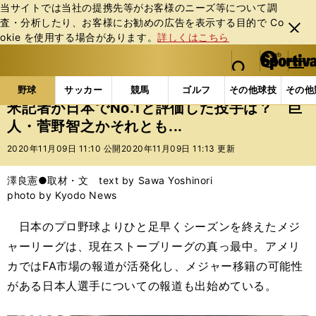
当サイトでは当社の提携先等がお客様のニーズ等について調
査・分析したり、お客様にお勧めの広告を表⽰する⽬的で Co
閉じ
okie を使⽤する場合があります。
詳しくはこちら
る
マイペ
web Sportiva (webスポルティーバ)
検索
メニュ
we
ー
野球の記事一覧
プロ野球
米記者が日本でNo.1と評
b
ジ
野球
サッカー
競馬
ゴルフ
その他球技
その他
ス
米記者が日本でNo.1と評価した投手は？ 巨
ポ
人・菅野智之かそれとも...
ル
テ
2020年11月09日 11:10 公開
2020年11月09日 11:13 更新
ィ
ー
澤良憲●取材・文 text by Sawa Yoshinori
バ
photo by Kyodo News
日本のプロ野球よりひと足早くシーズンを終えたメジ
ャーリーグは、現在ストーブリーグの真っ最中。アメリ
カではFA市場の報道が活発化し、メジャー移籍の可能性
がある日本人選手についての報道も出始めている。