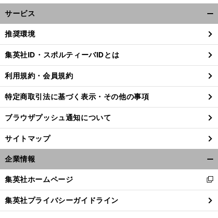
サービス
開
く/
推奨環境
閉
じ
集英社ID・スポルティーバIDとは
る
利用規約・会員規約
」
。
・
前
へ
特定商取引法に基づく表示・その他の事項
ブラウザプッシュ通知について
サイトマップ
企業情報
開
く/
集英社ホームページ
新
閉
し
じ
集英社プライバシーガイドライン
い
る
ウ