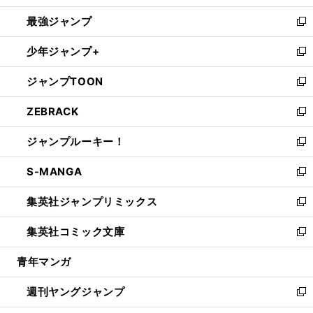
ン
ウ
し
最強ジャンプ
ド
ィ
い
新
ウ
ン
ウ
し
少年ジャンプ+
で
ド
ィ
い
新
開
ウ
ン
ウ
し
ジャンプTOON
く
で
ド
ィ
い
新
開
ウ
ン
ウ
し
ZEBRACK
く
で
ド
ィ
い
新
開
ウ
ン
ウ
し
ジャンプルーキー！
く
で
ド
ィ
い
新
開
ウ
ン
ウ
し
S-MANGA
く
で
ド
ィ
い
新
開
ウ
ン
ウ
し
集英社ジャンプリミックス
く
で
ド
ィ
い
新
開
ウ
ン
ウ
し
集英社コミック文庫
く
で
ド
ィ
い
新
開
ウ
ン
ウ
し
青年マンガ
く
で
ド
ィ
い
開
ウ
ン
ウ
週刊ヤングジャンプ
く
で
ド
ィ
新
開
ウ
ン
し