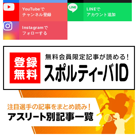
uTube
LINE
YouTubeで
LINEで
チャンネル登録
アカウント追加
stagra
Instagramで
m
フォローする