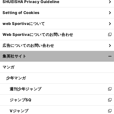
SHUEISHA Privacy Guideline
ィ
ン
Setting of Cookies
ド
ウ
web Sportivaについて
で
開
Web Sportivaについてのお問い合わせ
く
新
し
広告についてのお問い合わせ
い
ウ
集英社サイト
ィ
開
ン
く/
マンガ
ド
閉
ウ
じ
少年マンガ
で
る
開
週刊少年ジャンプ
く
新
し
ジャンプSQ
い
新
ウ
し
Vジャンプ
ィ
い
新