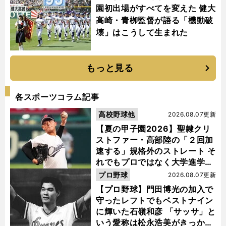
園初出場がすべてを変えた 健大
高崎・青栁監督が語る「機動破
壊」はこうして生まれた
もっと見る
各スポーツコラム記事
高校野球他
2026.08.07更新
【夏の甲子園2026】聖隷クリ
ストファー・高部陸の「２回加
速する」規格外のストレート そ
れでもプロではなく大学進学を
選ぶ理由
プロ野球
2026.08.07更新
【プロ野球】門田博光の加入で
守ったレフトでもベストナイン
に輝いた石嶺和彦 「サッサ」と
いう愛称は松永浩美がきっか