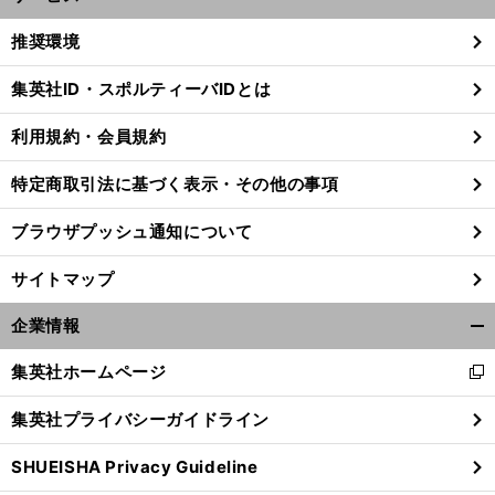
開
く/
推奨環境
閉
じ
集英社ID・スポルティーバIDとは
る
利用規約・会員規約
特定商取引法に基づく表示・その他の事項
ブラウザプッシュ通知について
サイトマップ
企業情報
開
く/
集英社ホームページ
新
閉
し
じ
集英社プライバシーガイドライン
い
る
ウ
SHUEISHA Privacy Guideline
ィ
ン