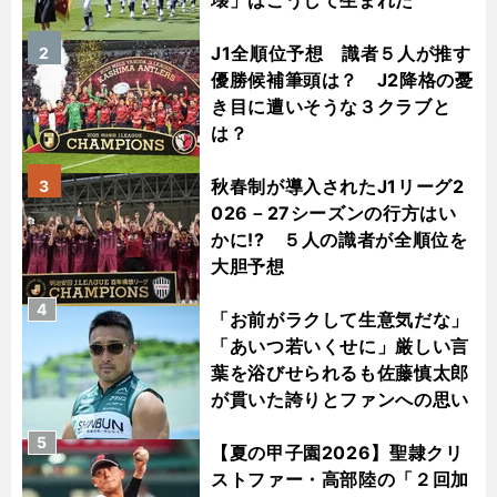
壊」はこうして生まれた
J1全順位予想 識者５人が推す
2
優勝候補筆頭は？ J2降格の憂
き目に遭いそうな３クラブと
は？
秋春制が導入されたJ1リーグ2
3
026－27シーズンの行方はい
かに!? ５人の識者が全順位を
大胆予想
4
「お前がラクして生意気だな」
「あいつ若いくせに」厳しい言
葉を浴びせられるも佐藤慎太郎
が貫いた誇りとファンへの思い
5
【夏の甲子園2026】聖隷クリ
ストファー・高部陸の「２回加