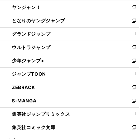
開
ウ
ウ
し
ヤンジャン！
く
で
ィ
い
新
開
ン
ウ
し
となりのヤングジャンプ
く
ド
ィ
い
新
ウ
ン
ウ
し
グランドジャンプ
で
ド
ィ
い
新
開
ウ
ン
ウ
し
ウルトラジャンプ
く
で
ド
ィ
い
新
開
ウ
ン
ウ
し
少年ジャンプ+
く
で
ド
ィ
い
新
開
ウ
ン
ウ
し
ジャンプTOON
く
で
ド
ィ
い
新
開
ウ
ン
ウ
し
ZEBRACK
く
で
ド
ィ
い
新
開
ウ
ン
ウ
し
S-MANGA
く
で
ド
ィ
い
新
開
ウ
ン
ウ
し
集英社ジャンプリミックス
く
で
ド
ィ
い
新
開
ウ
ン
ウ
し
集英社コミック文庫
く
で
ド
ィ
い
新
開
ウ
ン
ウ
し