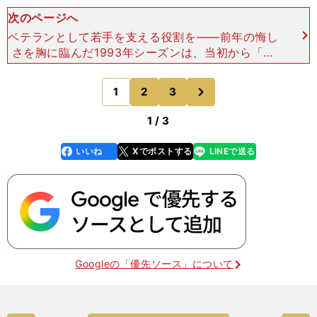
次のページへ
ベテランとして若手を支える役割を――前年の悔し
さを胸に臨んだ1993年シーズンは、当初から「今
年限りだ」という思いで臨んだ１年だったんです
ね。杉浦 そうです。本音を言えば、前年のシリー
次
1
2
3
のページへ
ズで日本一に
1 / 3
いいね
Xでポストする
LINEで送る
line
faceboo
x
k
Googleの「優先ソース」について