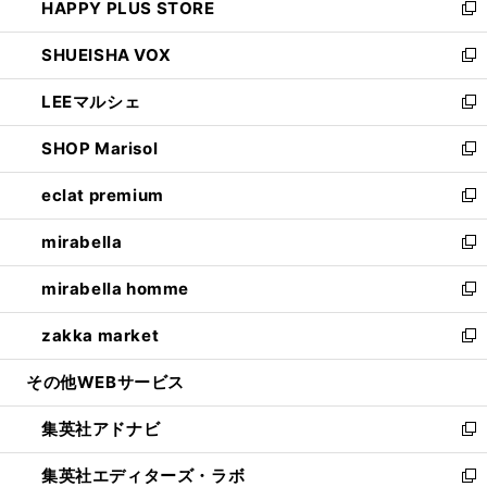
HAPPY PLUS STORE
ド
ィ
い
新
ウ
ン
ウ
し
SHUEISHA VOX
で
ド
ィ
い
新
開
ウ
ン
ウ
し
LEEマルシェ
く
で
ド
ィ
い
新
開
ウ
ン
ウ
し
SHOP Marisol
く
で
ド
ィ
い
新
開
ウ
ン
ウ
し
eclat premium
く
で
ド
ィ
い
新
開
ウ
ン
ウ
し
mirabella
く
で
ド
ィ
い
新
開
ウ
ン
ウ
し
mirabella homme
く
で
ド
ィ
い
新
開
ウ
ン
ウ
し
zakka market
く
で
ド
ィ
い
新
開
ウ
ン
ウ
し
その他WEBサービス
く
で
ド
ィ
い
開
ウ
ン
ウ
集英社アドナビ
く
で
ド
ィ
新
開
ウ
ン
し
集英社エディターズ・ラボ
く
で
ド
い
新