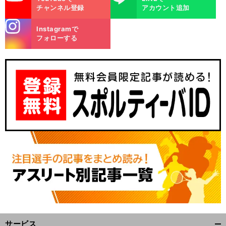
チャンネル登録
アカウント追加
stagra
Instagramで
m
フォローする
。
前
へ
サービス