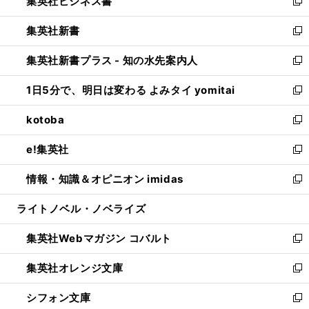
集英社ビジネス書
く
で
ド
い
新
開
ウ
ウ
し
集英社新書
く
で
ィ
い
新
開
ン
ウ
し
集英社新書プラス - 知の水先案内人
く
ド
ィ
い
新
ウ
ン
ウ
し
1日5分で、明日は変わる よみタイ yomitai
で
ド
ィ
い
新
開
ウ
ン
ウ
し
kotoba
く
で
ド
ィ
い
新
開
ウ
ン
ウ
し
e!集英社
く
で
ド
ィ
い
新
開
ウ
ン
ウ
し
情報・知識＆オピニオン imidas
く
で
ド
ィ
い
新
開
ウ
ン
ウ
し
ライトノベル・ノベライズ
く
で
ド
ィ
い
開
ウ
ン
ウ
集英社Webマガジン コバルト
く
で
ド
ィ
新
開
ウ
ン
し
集英社オレンジ文庫
く
で
ド
い
新
開
ウ
ウ
し
シフォン文庫
く
で
ィ
い
新