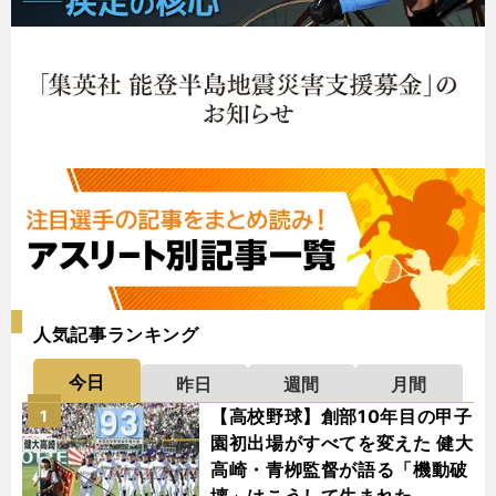
人気記事ランキング
今日
昨日
週間
月間
【高校野球】創部10年目の甲子
1
園初出場がすべてを変えた 健大
高崎・青栁監督が語る「機動破