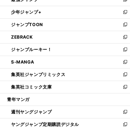
ィ
い
新
ウ
ン
ウ
し
少年ジャンプ+
で
ド
ィ
い
新
開
ウ
ン
ウ
し
ジャンプTOON
く
で
ド
ィ
い
新
開
ウ
ン
ウ
し
ZEBRACK
く
で
ド
ィ
い
新
開
ウ
ン
ウ
し
ジャンプルーキー！
く
で
ド
ィ
い
新
開
ウ
ン
ウ
し
S-MANGA
く
で
ド
ィ
い
新
開
ウ
ン
ウ
し
集英社ジャンプリミックス
く
で
ド
ィ
い
新
開
ウ
ン
ウ
し
集英社コミック文庫
く
で
ド
ィ
い
新
開
ウ
ン
ウ
し
青年マンガ
く
で
ド
ィ
い
開
ウ
ン
ウ
週刊ヤングジャンプ
く
で
ド
ィ
新
開
ウ
ン
し
ヤングジャンプ定期購読デジタル
く
で
ド
い
新