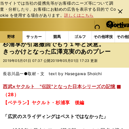
当サイトでは当社の提携先等がお客様のニーズ等について調
査・分析したり、お客様にお勧めの広告を表⽰する⽬的で Co
閉じ
okie を使⽤する場合があります。
詳しくはこちら
る
マイペ
web Sportiva (webスポルティーバ)
検索
メニュ
we
ー
野球の記事一覧
プロ野球
杉浦享が引退撤回でもう
b
ジ
野球
サッカー
競馬
ゴルフ
その他球技
その他
ス
杉浦享が引退撤回でもう１年と決意。
ポ
きっかけとなった広澤克実のあのプレー
ル
テ
2019年05月01日 07:37 公開
2019年05月01日 17:23 更新
ィ
ー
長谷川晶一●取材・文 text by Hasegawa Shoichi
バ
西武×ヤクルト "伝説"となった日本シリーズの記憶
（28）
【ベテラン】ヤクルト・杉浦享 後編
「広沢のスライディングはベストではなかった」