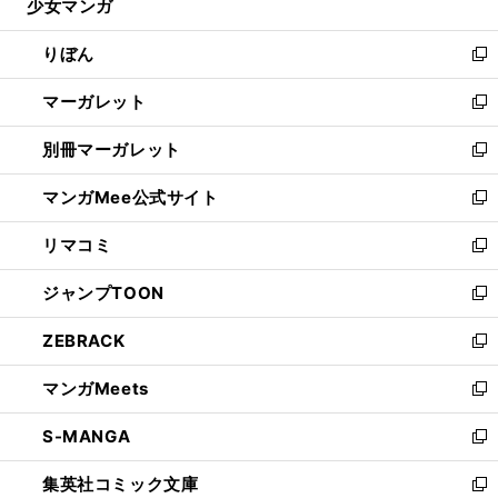
少女マンガ
く
で
ド
ィ
い
開
ウ
ン
ウ
りぼん
く
で
ド
ィ
新
開
ウ
ン
し
マーガレット
く
で
ド
い
新
開
ウ
ウ
し
別冊マーガレット
く
で
ィ
い
新
開
ン
ウ
し
マンガMee公式サイト
く
ド
ィ
い
新
ウ
ン
ウ
し
リマコミ
で
ド
ィ
い
新
開
ウ
ン
ウ
し
ジャンプTOON
く
で
ド
ィ
い
新
開
ウ
ン
ウ
し
ZEBRACK
く
で
ド
ィ
い
新
開
ウ
ン
ウ
し
マンガMeets
く
で
ド
ィ
い
新
開
ウ
ン
ウ
し
S-MANGA
く
で
ド
ィ
い
新
開
ウ
ン
ウ
し
集英社コミック文庫
く
で
ド
ィ
い
新