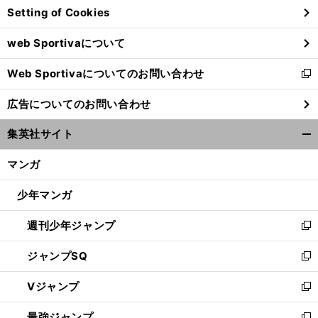
Setting of Cookies
ド
ウ
web Sportivaについて
で
開
Web Sportivaについてのお問い合わせ
く
新
し
広告についてのお問い合わせ
い
ウ
集英社サイト
ィ
開
ン
く/
マンガ
ド
閉
ウ
じ
少年マンガ
で
る
開
週刊少年ジャンプ
く
新
し
ジャンプSQ
い
新
ウ
し
Vジャンプ
ィ
い
新
ン
ウ
し
最強ジャンプ
ド