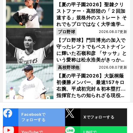
【夏の甲子園2026】聖隷クリ
ストファー・高部陸の「２回加
速する」規格外のストレート そ
れでもプロではなく大学進学を
選ぶ理由
プロ野球
2026.08.07更新
【プロ野球】門田博光の加入で
守ったレフトでもベストナイン
に輝いた石嶺和彦 「サッサ」と
いう愛称は松永浩美がきっか
け？
高校野球他
2026.08.07更新
【夏の甲子園2026】大阪桐蔭
初優勝メンバー、最速157キロ
右腕、平成初完封＆初本塁打...
指揮官たちの知られざる現役時
代
cebo
X
Facebookで
Xでフォローする
ok
フォローする
uTube
LINE
YouTubeで
LINEで