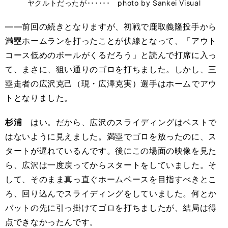
ヤクルトだったが･･････ photo by Sankei Visual
――前回の続きとなりますが、初戦で鹿取義隆投手から
満塁ホームランを打ったことが伏線となって、「アウト
コース低めのボールがくるだろう」と読んで打席に入っ
て、まさに、狙い通りのゴロを打ちました。しかし、三
塁走者の広沢克己（現・広澤克実）選手はホームでアウ
トとなりました。
杉浦
はい。だから、広沢のスライディングはベストで
はないように見えました。満塁でゴロを放ったのに、ス
タートが遅れているんです。後にこの場面の映像を見た
ら、広沢は一度戻ってからスタートをしていました。そ
して、そのまま真っ直ぐホームベースを目指すべきとこ
ろ、回り込んでスライディングをしていました。何とか
バットの先に引っ掛けてゴロを打ちましたが、結局は得
点できなかったんです。