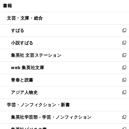
ウ
し
書籍
く
で
ド
ィ
い
開
ウ
ン
ウ
文芸・文庫・総合
く
で
ド
ィ
開
ウ
ン
すばる
く
で
ド
新
開
ウ
し
小説すばる
く
で
い
新
開
ウ
し
集英社 文芸ステーション
く
ィ
い
新
ン
ウ
し
web 集英社文庫
ド
ィ
い
新
ウ
ン
ウ
し
青春と読書
で
ド
ィ
い
新
開
ウ
ン
ウ
し
アジア人物史
く
で
ド
ィ
い
新
開
ウ
ン
ウ
し
学芸・ノンフィクション・新書
く
で
ド
ィ
い
開
ウ
ン
ウ
集英社学芸部 - 学芸・ノンフィクション
く
で
ド
ィ
新
開
ウ
ン
し