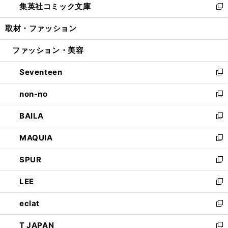
集英社コミック文庫
く
で
ド
ィ
い
新
開
ウ
ン
ウ
し
取材・ファッション
く
で
ド
ィ
い
開
ウ
ン
ウ
ファッション・美容
く
で
ド
ィ
開
ウ
ン
Seventeen
く
で
ド
新
開
ウ
し
non-no
く
で
い
新
開
ウ
し
BAILA
く
ィ
い
新
ン
ウ
し
MAQUIA
ド
ィ
い
新
ウ
ン
ウ
し
SPUR
で
ド
ィ
い
新
開
ウ
ン
ウ
し
LEE
く
で
ド
ィ
い
新
開
ウ
ン
ウ
し
eclat
く
で
ド
ィ
い
新
開
ウ
ン
ウ
し
T JAPAN
く
で
ド
ィ
い
新