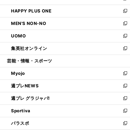
開
ウ
ン
ウ
し
HAPPY PLUS ONE
く
で
ド
ィ
い
新
開
ウ
ン
ウ
し
MEN'S NON-NO
く
で
ド
ィ
い
新
開
ウ
ン
ウ
し
UOMO
く
で
ド
ィ
い
新
開
ウ
ン
ウ
し
集英社オンライン
く
で
ド
ィ
い
新
開
ウ
ン
ウ
し
芸能・情報・スポーツ
く
で
ド
ィ
い
開
ウ
ン
ウ
Myojo
く
で
ド
ィ
新
開
ウ
ン
し
週プレNEWS
く
で
ド
い
新
開
ウ
ウ
し
週プレ グラジャパ!
く
で
ィ
い
新
開
ン
ウ
し
Sportiva
く
ド
ィ
い
新
ウ
ン
ウ
し
パラスポ
で
ド
ィ
い
新
開
ウ
ン