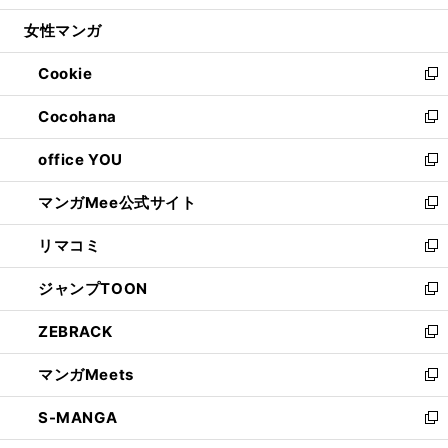
開
ウ
ン
ウ
し
女性マンガ
く
で
ド
ィ
い
開
ウ
ン
ウ
Cookie
く
で
ド
ィ
新
開
ウ
ン
し
Cocohana
く
で
ド
い
新
開
ウ
ウ
し
office YOU
く
で
ィ
い
新
開
ン
ウ
し
マンガMee公式サイト
く
ド
ィ
い
新
ウ
ン
ウ
し
リマコミ
で
ド
ィ
い
新
開
ウ
ン
ウ
し
ジャンプTOON
く
で
ド
ィ
い
新
開
ウ
ン
ウ
し
ZEBRACK
く
で
ド
ィ
い
新
開
ウ
ン
ウ
し
マンガMeets
く
で
ド
ィ
い
新
開
ウ
ン
ウ
し
S-MANGA
く
で
ド
ィ
い
新
開
ウ
ン
ウ
し