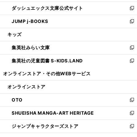
開
ン
ウ
し
ダッシュエックス文庫公式サイト
く
ド
ィ
い
新
ウ
ン
ウ
し
JUMP j-BOOKS
で
ド
ィ
い
新
開
ウ
ン
ウ
し
キッズ
く
で
ド
ィ
い
開
ウ
ン
ウ
集英社みらい文庫
く
で
ド
ィ
新
開
ウ
ン
し
集英社の児童図書 S-KIDS.LAND
く
で
ド
い
新
開
ウ
ウ
し
オンラインストア・
その他WEBサービス
く
で
ィ
い
開
ン
ウ
オンラインストア
く
ド
ィ
ウ
ン
OTO
で
ド
新
開
ウ
し
SHUEISHA MANGA-ART HERITAGE
く
で
い
新
開
ウ
し
ジャンプキャラクターズストア
く
ィ
い
新
ン
ウ
し