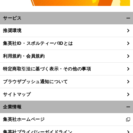
サービス
開
く/
推奨環境
閉
じ
集英社ID・スポルティーバIDとは
る
・
世
」
前
利用規約・会員規約
へ
特定商取引法に基づく表示・その他の事項
ブラウザプッシュ通知について
サイトマップ
企業情報
開
く/
集英社ホームページ
新
閉
し
じ
集英社プライバシーガイドライン