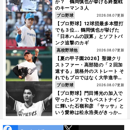
か？ 鶴岡慎也が挙げる終盤戦
のキーマン３人
プロ野球
2026.08.07更新
【プロ野球】12球団最多本塁打
でも３位... 鶴岡慎也が挙げた
「日本ハムの誤算」とソフトバ
ンク追撃のカギ
高校野球他
2026.08.07更新
【夏の甲子園2026】聖隷クリ
ストファー・高部陸の「２回加
速する」規格外のストレート そ
れでもプロではなく大学進学を
選ぶ理由
プロ野球
2026.08.07更新
【プロ野球】門田博光の加入で
守ったレフトでもベストナイン
に輝いた石嶺和彦 「サッサ」と
いう愛称は松永浩美がきっか
け？
cebo
X