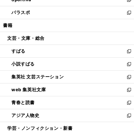
ド
ィ
い
新
ウ
ン
ウ
し
パラスポ
で
ド
ィ
い
新
開
ウ
ン
ウ
し
書籍
く
で
ド
ィ
い
開
ウ
ン
ウ
文芸・文庫・総合
く
で
ド
ィ
開
ウ
ン
すばる
く
で
ド
新
開
ウ
し
小説すばる
く
で
い
新
開
ウ
し
集英社 文芸ステーション
く
ィ
い
新
ン
ウ
し
web 集英社文庫
ド
ィ
い
新
ウ
ン
ウ
し
青春と読書
で
ド
ィ
い
新
開
ウ
ン
ウ
し
アジア人物史
く
で
ド
ィ
い
新
開
ウ
ン
ウ
し
学芸・ノンフィクション・新書
く
で
ド
ィ
い