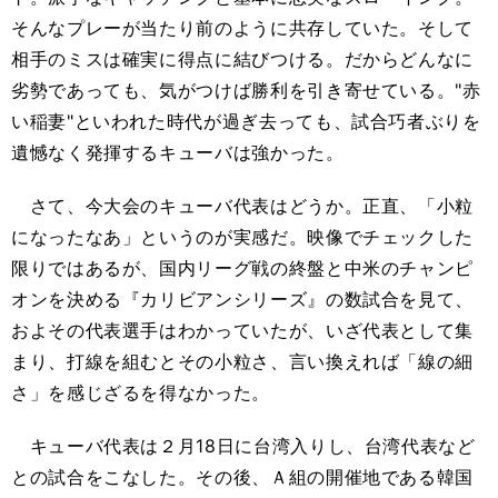
そんなプレーが当たり前のように共存していた。そして
相手のミスは確実に得点に結びつける。だからどんなに
劣勢であっても、気がつけば勝利を引き寄せている。"赤
い稲妻"といわれた時代が過ぎ去っても、試合巧者ぶりを
遺憾なく発揮するキューバは強かった。
さて、今大会のキューバ代表はどうか。正直、「小粒
になったなあ」というのが実感だ。映像でチェックした
限りではあるが、国内リーグ戦の終盤と中米のチャンピ
オンを決める『カリビアンシリーズ』の数試合を見て、
およその代表選手はわかっていたが、いざ代表として集
まり、打線を組むとその小粒さ、言い換えれば「線の細
さ」を感じざるを得なかった。
キューバ代表は２月18日に台湾入りし、台湾代表など
との試合をこなした。その後、Ａ組の開催地である韓国