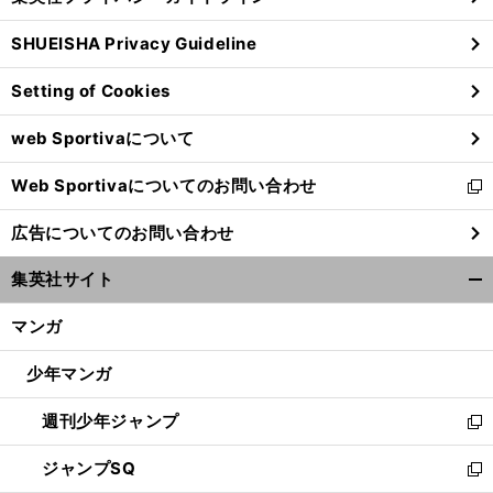
い
る
ウ
SHUEISHA Privacy Guideline
ィ
ン
Setting of Cookies
ド
ウ
web Sportivaについて
で
開
Web Sportivaについてのお問い合わせ
く
新
し
広告についてのお問い合わせ
い
ウ
集英社サイト
ィ
開
ン
く/
マンガ
ド
閉
ウ
じ
少年マンガ
で
る
開
週刊少年ジャンプ
く
新
し
ジャンプSQ
い
新