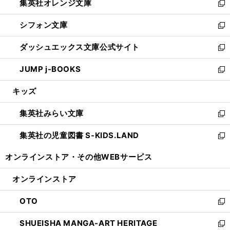
集英社オレンジ文庫
く
で
ド
い
新
開
ウ
ウ
し
シフォン文庫
く
で
ィ
い
新
開
ン
ウ
し
ダッシュエックス文庫公式サイト
く
ド
ィ
い
新
ウ
ン
ウ
し
JUMP j-BOOKS
で
ド
ィ
い
新
開
ウ
ン
ウ
し
キッズ
く
で
ド
ィ
い
開
ウ
ン
ウ
集英社みらい文庫
く
で
ド
ィ
新
開
ウ
ン
し
集英社の児童図書 S-KIDS.LAND
く
で
ド
い
新
開
ウ
ウ
し
オンラインストア・
その他WEBサービス
く
で
ィ
い
開
ン
ウ
オンラインストア
く
ド
ィ
ウ
ン
OTO
で
ド
新
開
ウ
し
SHUEISHA MANGA-ART HERITAGE
く
で
い
新