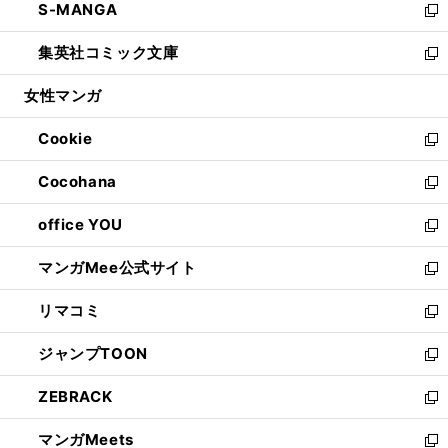
S-MANGA
く
で
ド
ィ
い
新
開
ウ
ン
ウ
し
集英社コミック文庫
く
で
ド
ィ
い
新
開
ウ
ン
ウ
し
女性マンガ
く
で
ド
ィ
い
開
ウ
ン
ウ
Cookie
く
で
ド
ィ
新
開
ウ
ン
し
Cocohana
く
で
ド
い
新
開
ウ
ウ
し
office YOU
く
で
ィ
い
新
開
ン
ウ
し
マンガMee公式サイト
く
ド
ィ
い
新
ウ
ン
ウ
し
リマコミ
で
ド
ィ
い
新
開
ウ
ン
ウ
し
ジャンプTOON
く
で
ド
ィ
い
新
開
ウ
ン
ウ
し
ZEBRACK
く
で
ド
ィ
い
新
開
ウ
ン
ウ
し
マンガMeets
く
で
ド
ィ
い
新