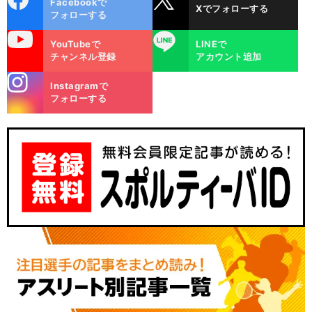
Facebookで
Xでフォローする
ok
フォローする
uTube
LINE
YouTubeで
LINEで
チャンネル登録
アカウント追加
stagra
Instagramで
m
フォローする