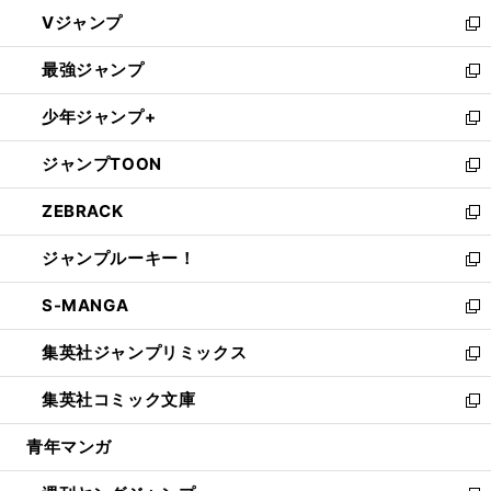
ウ
し
Vジャンプ
ィ
い
新
ン
ウ
し
最強ジャンプ
ド
ィ
い
新
ウ
ン
ウ
し
少年ジャンプ+
で
ド
ィ
い
新
開
ウ
ン
ウ
し
ジャンプTOON
く
で
ド
ィ
い
新
開
ウ
ン
ウ
し
ZEBRACK
く
で
ド
ィ
い
新
開
ウ
ン
ウ
し
ジャンプルーキー！
く
で
ド
ィ
い
新
開
ウ
ン
ウ
し
S-MANGA
く
で
ド
ィ
い
新
開
ウ
ン
ウ
し
集英社ジャンプリミックス
く
で
ド
ィ
い
新
開
ウ
ン
ウ
し
集英社コミック文庫
く
で
ド
ィ
い
新
開
ウ
ン
ウ
し
青年マンガ
く
で
ド
ィ
い
開
ウ
ン
ウ