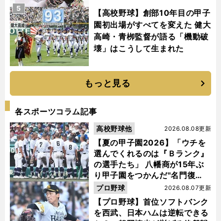
5
【高校野球】創部10年目の甲子
園初出場がすべてを変えた 健大
高崎・青栁監督が語る「機動破
壊」はこうして生まれた
もっと見る
各スポーツコラム記事
高校野球他
2026.08.08更新
【夏の甲子園2026】「ウチを
選んでくれるのは『Ｂランク』
の選手たち」 八幡商が15年ぶ
り甲子園をつかんだ"名門復
活"の舞台裏
プロ野球
2026.08.07更新
【プロ野球】首位ソフトバンク
を西武、日本ハムは逆転できる