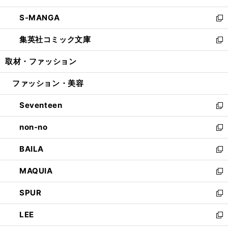
開
ウ
ン
ウ
し
S-MANGA
く
で
ド
ィ
い
新
開
ウ
ン
ウ
し
集英社コミック文庫
く
で
ド
ィ
い
新
開
ウ
ン
ウ
し
取材・ファッション
く
で
ド
ィ
い
開
ウ
ン
ウ
ファッション・美容
く
で
ド
ィ
開
ウ
ン
Seventeen
く
で
ド
新
開
ウ
し
non-no
く
で
い
新
開
ウ
し
BAILA
く
ィ
い
新
ン
ウ
し
MAQUIA
ド
ィ
い
新
ウ
ン
ウ
し
SPUR
で
ド
ィ
い
新
開
ウ
ン
ウ
し
LEE
く
で
ド
ィ
い
新
開
ウ
ン
ウ
し