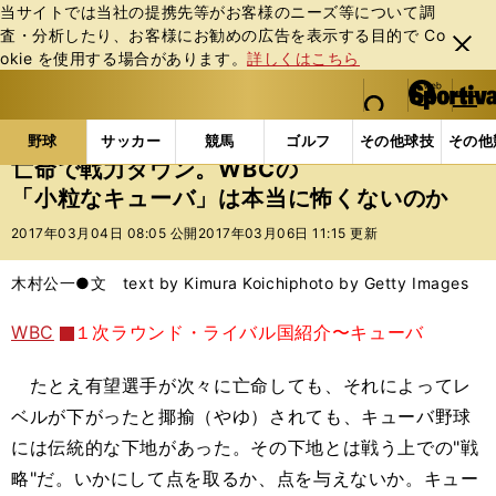
当サイトでは当社の提携先等がお客様のニーズ等について調
査・分析したり、お客様にお勧めの広告を表⽰する⽬的で Co
閉じ
okie を使⽤する場合があります。
詳しくはこちら
る
マイペ
web Sportiva (webスポルティーバ)
検索
メニュ
we
ー
野球の記事一覧
プロ野球
亡命で戦力ダウン。WBC
b
ジ
野球
サッカー
競馬
ゴルフ
その他球技
その他
ス
亡命で戦力ダウン。WBCの
ポ
「小粒なキューバ」は本当に怖くないのか
ル
テ
2017年03月04日 08:05 公開
2017年03月06日 11:15 更新
ィ
ー
木村公一●文 text by Kimura Koichi
photo by Getty Images
バ
WBC
１次ラウンド・ライバル国紹介〜キューバ
たとえ有望選手が次々に亡命しても、それによってレ
ベルが下がったと揶揄（やゆ）されても、キューバ野球
には伝統的な下地があった。その下地とは戦う上での"戦
略"だ。いかにして点を取るか、点を与えないか。キュー