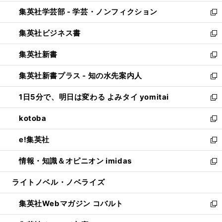
開
ウ
ン
ウ
集英社学芸部 - 学芸・ノンフィクション
く
で
ド
ィ
新
開
ウ
ン
し
集英社ビジネス書
く
で
ド
い
新
開
ウ
ウ
し
集英社新書
く
で
ィ
い
新
開
ン
ウ
し
集英社新書プラス - 知の水先案内人
く
ド
ィ
い
新
ウ
ン
ウ
し
1日5分で、明日は変わる よみタイ yomitai
で
ド
ィ
い
新
開
ウ
ン
ウ
し
kotoba
く
で
ド
ィ
い
新
開
ウ
ン
ウ
し
e!集英社
く
で
ド
ィ
い
新
開
ウ
ン
ウ
し
情報・知識＆オピニオン imidas
く
で
ド
ィ
い
新
開
ウ
ン
ウ
し
ライトノベル・ノベライズ
く
で
ド
ィ
い
開
ウ
ン
ウ
集英社Webマガジン コバルト
く
で
ド
ィ
新
開
ウ
ン
し