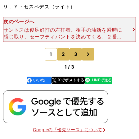
９．Ｙ・セスペデス（ライト）
次のページへ
サントスは俊足好打の左打者。相手の油断を瞬時に
感じ取り、セーフティバントを決めてくる。２番の
マンドゥレイはバットコントロールが巧みな攻撃的
２番。当然のことではあるが、このふたりが出塁す
次
1
2
3
のページへ
るかどうかで、得
1 / 3
いいね
Xでポストする
LINEで送る
line
faceboo
x
k
Googleの「優先ソース」について