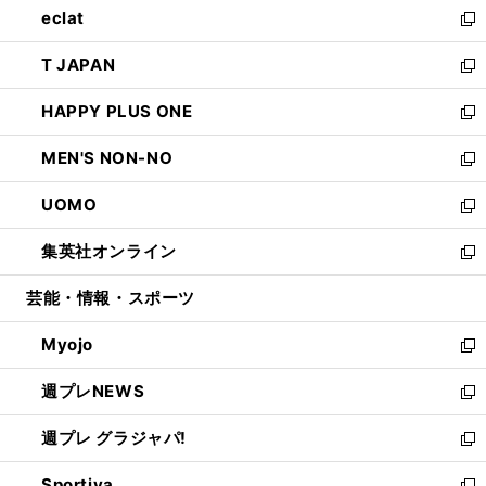
eclat
く
で
ド
ィ
い
新
開
ウ
ン
ウ
し
T JAPAN
く
で
ド
ィ
い
新
開
ウ
ン
ウ
し
HAPPY PLUS ONE
く
で
ド
ィ
い
新
開
ウ
ン
ウ
し
MEN'S NON-NO
く
で
ド
ィ
い
新
開
ウ
ン
ウ
し
UOMO
く
で
ド
ィ
い
新
開
ウ
ン
ウ
し
集英社オンライン
く
で
ド
ィ
い
新
開
ウ
ン
ウ
し
芸能・情報・スポーツ
く
で
ド
ィ
い
開
ウ
ン
ウ
Myojo
く
で
ド
ィ
新
開
ウ
ン
し
週プレNEWS
く
で
ド
い
新
開
ウ
ウ
し
週プレ グラジャパ!
く
で
ィ
い
新
開
ン
ウ
し
Sportiva
く