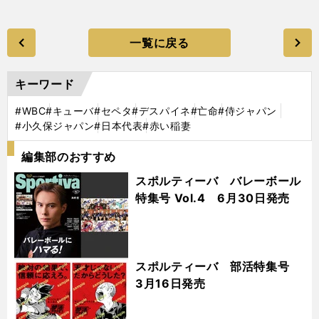
一覧に戻る
キーワード
#WBC
#キューバ
#セペタ
#デスパイネ
#亡命
#侍ジャパン
#小久保ジャパン
#日本代表
#赤い稲妻
編集部のおすすめ
スポルティーバ バレーボール
特集号 Vol.4 6月30日発売
スポルティーバ 部活特集号
3月16日発売