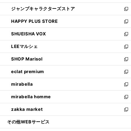
開
ウ
し
ジャンプキャラクターズストア
く
ィ
い
新
ン
ウ
し
HAPPY PLUS STORE
ド
ィ
い
新
ウ
ン
ウ
し
SHUEISHA VOX
で
ド
ィ
い
新
開
ウ
ン
ウ
し
LEEマルシェ
く
で
ド
ィ
い
新
開
ウ
ン
ウ
し
SHOP Marisol
く
で
ド
ィ
い
新
開
ウ
ン
ウ
し
eclat premium
く
で
ド
ィ
い
新
開
ウ
ン
ウ
し
mirabella
く
で
ド
ィ
い
新
開
ウ
ン
ウ
し
mirabella homme
く
で
ド
ィ
い
新
開
ウ
ン
ウ
し
zakka market
く
で
ド
ィ
い
新
開
ウ
ン
ウ
し
その他WEBサービス
く
で
ド
ィ
い
開
ウ
ン
ウ