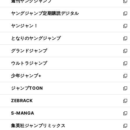
週刊ヤングジャンプ
く
で
ド
ィ
新
開
ウ
ン
し
ヤングジャンプ定期購読デジタル
く
で
ド
い
新
開
ウ
ウ
し
ヤンジャン！
く
で
ィ
い
新
開
ン
ウ
し
となりのヤングジャンプ
く
ド
ィ
い
新
ウ
ン
ウ
し
グランドジャンプ
で
ド
ィ
い
新
開
ウ
ン
ウ
し
ウルトラジャンプ
く
で
ド
ィ
い
新
開
ウ
ン
ウ
し
少年ジャンプ+
く
で
ド
ィ
い
新
開
ウ
ン
ウ
し
ジャンプTOON
く
で
ド
ィ
い
新
開
ウ
ン
ウ
し
ZEBRACK
く
で
ド
ィ
い
新
開
ウ
ン
ウ
し
S-MANGA
く
で
ド
ィ
い
新
開
ウ
ン
ウ
し
集英社ジャンプリミックス
く
で
ド
ィ
い
新