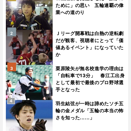
ために」の思い 五輪連覇の偉
業への道のり
Ｊリーグ開幕戦は白熱の逆転劇
2
だが観客、視聴者にとって「価
値あるイベント」になっていた
か
栗原陵矢が無名校進学の理由は
3
「自転車で13分」 春江工出身
として最初で最後のプロ野球選
手となった
4
羽生結弦が一時は諦めたソチ五
輪の金メダル「五輪の本当の怖
さを知った......」