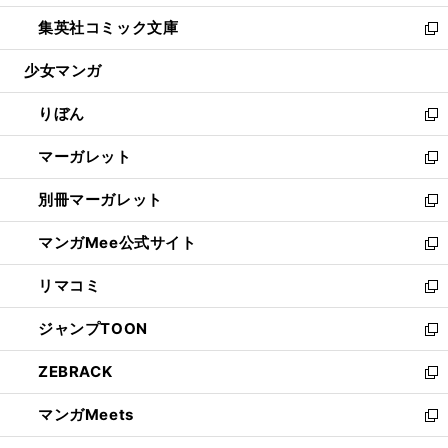
開
ウ
ン
ウ
し
集英社コミック文庫
く
で
ド
ィ
い
新
開
ウ
ン
ウ
し
少女マンガ
く
で
ド
ィ
い
開
ウ
ン
ウ
りぼん
く
で
ド
ィ
新
開
ウ
ン
し
マーガレット
く
で
ド
い
新
開
ウ
ウ
し
別冊マーガレット
く
で
ィ
い
新
開
ン
ウ
し
マンガMee公式サイト
く
ド
ィ
い
新
ウ
ン
ウ
し
リマコミ
で
ド
ィ
い
新
開
ウ
ン
ウ
し
ジャンプTOON
く
で
ド
ィ
い
新
開
ウ
ン
ウ
し
ZEBRACK
く
で
ド
ィ
い
新
開
ウ
ン
ウ
し
マンガMeets
く
で
ド
ィ
い
新
開
ウ
ン
ウ
し