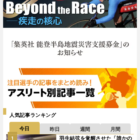
人気記事ランキング
今日
昨日
週間
月間
羽生結弦を覚醒させた「誰かの
1