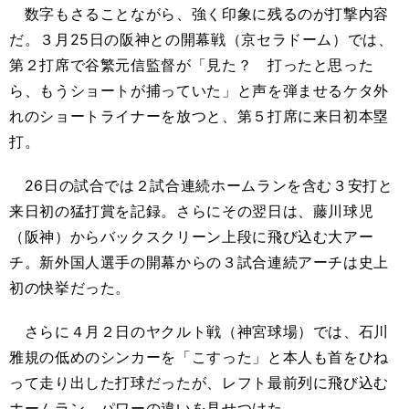
数字もさることながら、強く印象に残るのが打撃内容
だ。３月25日の阪神との開幕戦（京セラドーム）では、
第２打席で谷繁元信監督が「見た？ 打ったと思った
ら、もうショートが捕っていた」と声を弾ませるケタ外
れのショートライナーを放つと、第５打席に来日初本塁
打。
26日の試合では２試合連続ホームランを含む３安打と
来日初の猛打賞を記録。さらにその翌日は、藤川球児
（阪神）からバックスクリーン上段に飛び込む大アー
チ。新外国人選手の開幕からの３試合連続アーチは史上
初の快挙だった。
さらに４月２日のヤクルト戦（神宮球場）では、石川
雅規の低めのシンカーを「こすった」と本人も首をひね
って走り出した打球だったが、レフト最前列に飛び込む
ホームラン。パワーの違いを見せつけた。