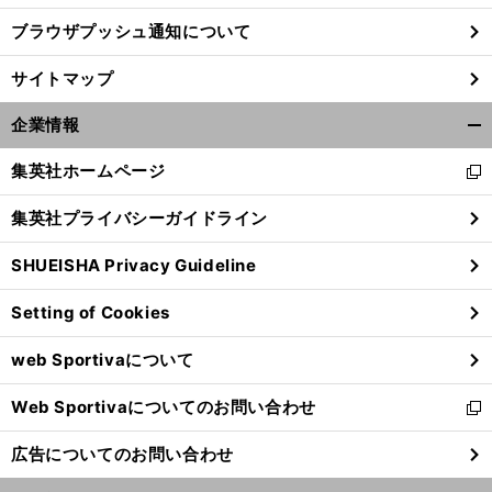
。
ブラウザプッシュ通知について
！
、
前
へ
サイトマップ
企業情報
開
く/
集英社ホームページ
新
閉
し
じ
集英社プライバシーガイドライン
い
る
ウ
SHUEISHA Privacy Guideline
ィ
ン
Setting of Cookies
ド
ウ
web Sportivaについて
で
開
Web Sportivaについてのお問い合わせ
く
新
し
広告についてのお問い合わせ
い
ウ