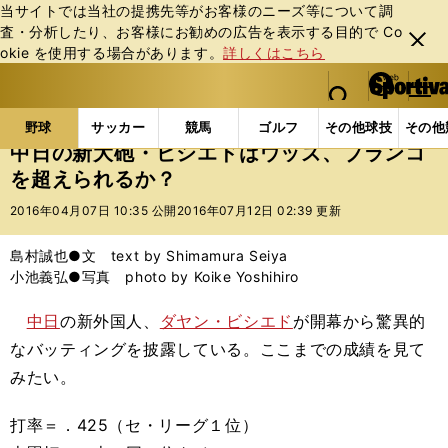
当サイトでは当社の提携先等がお客様のニーズ等について調
査・分析したり、お客様にお勧めの広告を表⽰する⽬的で Co
閉じ
okie を使⽤する場合があります。
詳しくはこちら
る
マイペ
web Sportiva (webスポルティーバ)
検索
メニュ
we
ー
野球の記事一覧
プロ野球
中日の新大砲・ビシエド
b
ジ
野球
サッカー
競馬
ゴルフ
その他球技
その他
ス
中日の新大砲・ビシエドはウッズ、ブランコ
ポ
を超えられるか？
ル
テ
2016年04月07日 10:35 公開
2016年07月12日 02:39 更新
ィ
ー
島村誠也●文 text by Shimamura Seiya
バ
小池義弘●写真 photo by Koike Yoshihiro
中日
の新外国人、
ダヤン・ビシエド
が開幕から驚異的
なバッティングを披露している。ここまでの成績を見て
みたい。
打率＝．425（セ・リーグ１位）