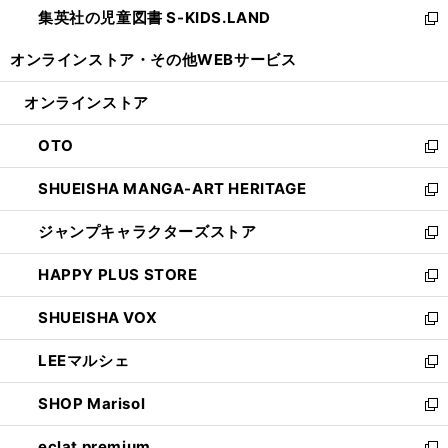
し
集英社の児童図書 S-KIDS.LAND
く
で
ド
い
新
開
ウ
ウ
し
オンラインストア・
その他WEBサービス
く
で
ィ
い
開
ン
ウ
オンラインストア
く
ド
ィ
ウ
ン
OTO
で
ド
新
開
ウ
し
SHUEISHA MANGA-ART HERITAGE
く
で
い
新
開
ウ
し
ジャンプキャラクターズストア
く
ィ
い
新
ン
ウ
し
HAPPY PLUS STORE
ド
ィ
い
新
ウ
ン
ウ
し
SHUEISHA VOX
で
ド
ィ
い
新
開
ウ
ン
ウ
し
LEEマルシェ
く
で
ド
ィ
い
新
開
ウ
ン
ウ
し
SHOP Marisol
く
で
ド
ィ
い
新
開
ウ
ン
ウ
し
eclat premium
く
で