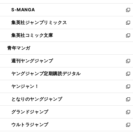
開
ウ
ン
ウ
し
S-MANGA
く
で
ド
ィ
い
新
開
ウ
ン
ウ
し
集英社ジャンプリミックス
く
で
ド
ィ
い
新
開
ウ
ン
ウ
し
集英社コミック文庫
く
で
ド
ィ
い
新
開
ウ
ン
ウ
し
青年マンガ
く
で
ド
ィ
い
開
ウ
ン
ウ
週刊ヤングジャンプ
く
で
ド
ィ
新
開
ウ
ン
し
ヤングジャンプ定期購読デジタル
く
で
ド
い
新
開
ウ
ウ
し
ヤンジャン！
く
で
ィ
い
新
開
ン
ウ
し
となりのヤングジャンプ
く
ド
ィ
い
新
ウ
ン
ウ
し
グランドジャンプ
で
ド
ィ
い
新
開
ウ
ン
ウ
し
ウルトラジャンプ
く
で
ド
ィ
い
新
開
ウ
ン
ウ
し