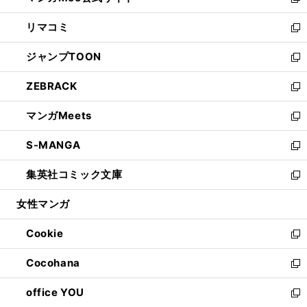
い
新
ウ
ン
ウ
し
リマコミ
で
ド
ィ
い
新
開
ウ
ン
ウ
し
ジャンプTOON
く
で
ド
ィ
い
新
開
ウ
ン
ウ
し
ZEBRACK
く
で
ド
ィ
い
新
開
ウ
ン
ウ
し
マンガMeets
く
で
ド
ィ
い
新
開
ウ
ン
ウ
し
S-MANGA
く
で
ド
ィ
い
新
開
ウ
ン
ウ
し
集英社コミック文庫
く
で
ド
ィ
い
新
開
ウ
ン
ウ
し
女性マンガ
く
で
ド
ィ
い
開
ウ
ン
ウ
Cookie
く
で
ド
ィ
新
開
ウ
ン
し
Cocohana
く
で
ド
い
新
開
ウ
ウ
し
office YOU
く
で
ィ
い
新