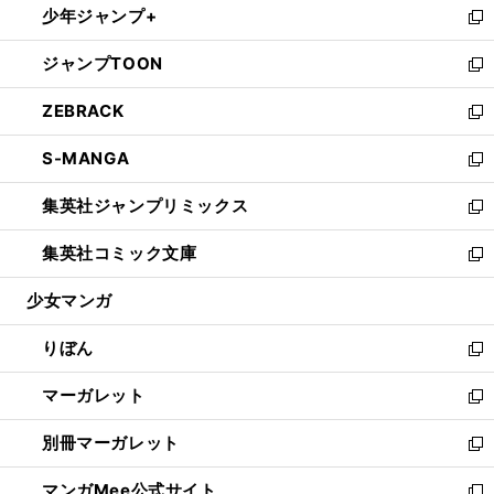
少年ジャンプ+
く
で
ド
ィ
い
新
開
ウ
ン
ウ
し
ジャンプTOON
く
で
ド
ィ
い
新
開
ウ
ン
ウ
し
ZEBRACK
く
で
ド
ィ
い
新
開
ウ
ン
ウ
し
S-MANGA
く
で
ド
ィ
い
新
開
ウ
ン
ウ
し
集英社ジャンプリミックス
く
で
ド
ィ
い
新
開
ウ
ン
ウ
し
集英社コミック文庫
く
で
ド
ィ
い
新
開
ウ
ン
ウ
し
少女マンガ
く
で
ド
ィ
い
開
ウ
ン
ウ
りぼん
く
で
ド
ィ
新
開
ウ
ン
し
マーガレット
く
で
ド
い
新
開
ウ
ウ
し
別冊マーガレット
く
で
ィ
い
新
開
ン
ウ
し
マンガMee公式サイト
く
ド
ィ