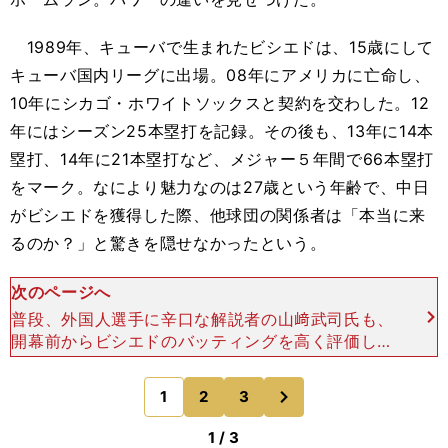
1989年、キューバで生まれたビシエドは、15歳にして
キューバ国内リーグに出場。08年にアメリカに亡命し、
10年にシカゴ・ホワイトソックスと契約を交わした。12
年にはシーズン25本塁打を記録。その後も、13年に14本
塁打、14年に21本塁打など、メジャー５年間で66本塁打
をマーク。なにより魅力なのは27歳という年齢で、中日
がビシエドを獲得した際、他球団の関係者は「本当に来
るのか？」と驚きを隠せなかったという。
次のページへ
普段、外国人選手に辛口な解説者の山﨑武司氏も、
開幕前からビシエドのバッティングを高く評価して
いた。「メジャーでの実績もあるし、打ち方も上下
のぶれがなく、ステップもそんなにしない。悪くな
次
1
2
3
のページへ
い打ち方です
1 / 3