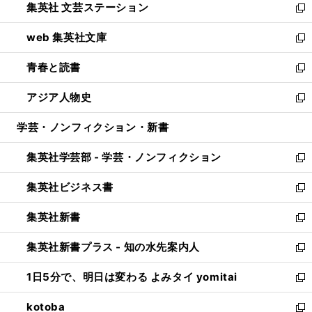
集英社 文芸ステーション
く
ィ
い
新
ン
ウ
し
web 集英社文庫
ド
ィ
い
新
ウ
ン
ウ
し
青春と読書
で
ド
ィ
い
新
開
ウ
ン
ウ
し
アジア人物史
く
で
ド
ィ
い
新
開
ウ
ン
ウ
し
学芸・ノンフィクション・新書
く
で
ド
ィ
い
開
ウ
ン
ウ
集英社学芸部 - 学芸・ノンフィクション
く
で
ド
ィ
新
開
ウ
ン
し
集英社ビジネス書
く
で
ド
い
新
開
ウ
ウ
し
集英社新書
く
で
ィ
い
新
開
ン
ウ
し
集英社新書プラス - 知の水先案内人
く
ド
ィ
い
新
ウ
ン
ウ
し
1日5分で、明日は変わる よみタイ yomitai
で
ド
ィ
い
新
開
ウ
ン
ウ
し
kotoba
く
で
ド
ィ
い
新