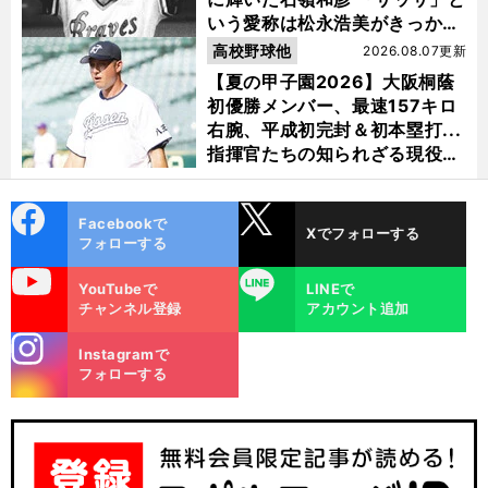
いう愛称は松永浩美がきっか
け？
高校野球他
2026.08.07更新
【夏の甲子園2026】大阪桐蔭
初優勝メンバー、最速157キロ
右腕、平成初完封＆初本塁打...
指揮官たちの知られざる現役時
代
cebo
X
Facebookで
Xでフォローする
ok
フォローする
uTube
LINE
YouTubeで
LINEで
チャンネル登録
アカウント追加
stagra
Instagramで
m
フォローする