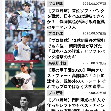
プロ野球
2026.08.07更新
【プロ野球】首位ソフトバンク
を西武、日本ハムは逆転できる
か？ 鶴岡慎也が挙げる終盤戦
のキーマン３人
プロ野球
2026.08.07更新
【プロ野球】12球団最多本塁打
でも３位... 鶴岡慎也が挙げた
「日本ハムの誤算」とソフトバ
ンク追撃のカギ
高校野球他
2026.08.07更新
【夏の甲子園2026】聖隷クリ
ストファー・高部陸の「２回加
速する」規格外のストレート そ
れでもプロではなく大学進学を
選ぶ理由
プロ野球
2026.08.07更新
【プロ野球】門田博光の加入で
守ったレフトでもベストナイン
に輝いた石嶺和彦 「サッサ」と