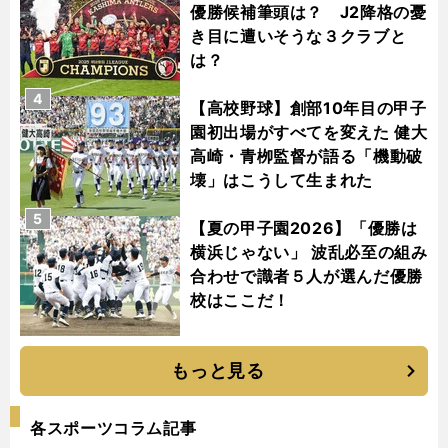
優勝候補筆頭は？ J2降格の憂
き目に遭いそうな３クラブと
は？
4
【高校野球】創部10年目の甲子
園初出場がすべてを変えた 健大
高崎・青栁監督が語る「機動破
壊」はこうして生まれた
5
【夏の甲子園2026】「優勝は
横浜じゃない」 波乱必至の組み
合わせで識者５人が選んだ優勝
校はここだ！
もっと見る
各スポーツコラム記事