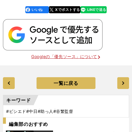
いいね
Xでポストする
LINEで送る
line
faceboo
x
k
Googleの「優先ソース」について
一覧に戻る
キーワード
#ビシエド
#中日
#助っ人
#谷繁監督
編集部のおすすめ