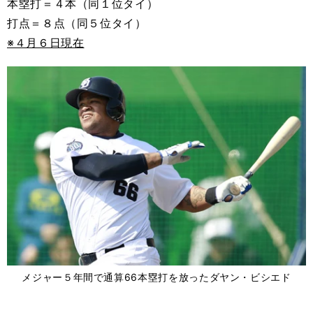
本塁打＝４本（同１位タイ）
打点＝８点（同５位タイ）
※４月６日現在
メジャー５年間で通算66本塁打を放ったダヤン・ビシエド