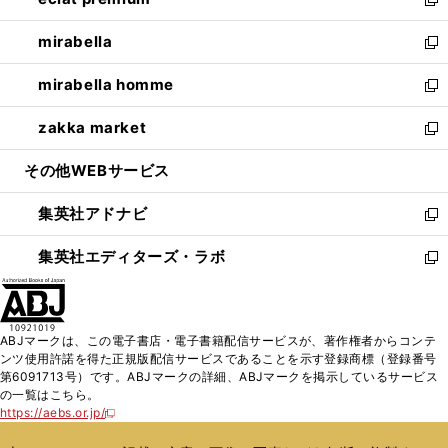
ド
ィ
い
新
開
ウ
ン
ウ
し
mirabella
く
で
ド
ィ
い
新
開
ウ
ン
ウ
し
mirabella homme
く
で
ド
ィ
い
新
開
ウ
ン
ウ
し
zakka market
く
で
ド
ィ
い
新
開
ウ
ン
ウ
し
その他WEBサービス
く
で
ド
ィ
い
開
ウ
ン
ウ
集英社アドナビ
く
で
ド
ィ
新
開
ウ
ン
し
集英社エディターズ・ラボ
く
で
ド
い
新
開
ウ
ウ
し
く
で
ィ
い
開
ン
ウ
ABJマークは、この電子書店・電子書籍配信サービスが、著作権者からコンテ
く
ド
ィ
ンツ使用許諾を得た正規版配信サービスであることを示す登録商標（登録番号
ウ
ン
第6091713号）です。ABJマークの詳細、ABJマークを掲示しているサービス
で
ド
の一覧はこちら。
開
ウ
https://aebs.or.jp/
新
く
で
し
い