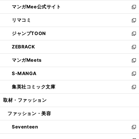
開
ン
ウ
し
マンガMee公式サイト
く
ド
ィ
い
新
ウ
ン
ウ
し
リマコミ
で
ド
ィ
い
新
開
ウ
ン
ウ
し
ジャンプTOON
く
で
ド
ィ
い
新
開
ウ
ン
ウ
し
ZEBRACK
く
で
ド
ィ
い
新
開
ウ
ン
ウ
し
マンガMeets
く
で
ド
ィ
い
新
開
ウ
ン
ウ
し
S-MANGA
く
で
ド
ィ
い
新
開
ウ
ン
ウ
し
集英社コミック文庫
く
で
ド
ィ
い
新
開
ウ
ン
ウ
し
取材・ファッション
く
で
ド
ィ
い
開
ウ
ン
ウ
ファッション・美容
く
で
ド
ィ
開
ウ
ン
Seventeen
く
で
ド
新
開
ウ
し