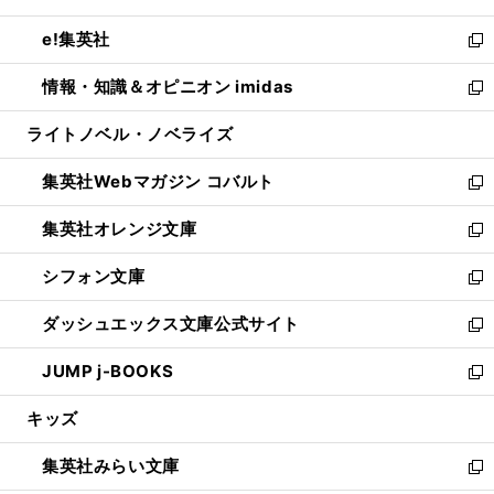
開
ウ
ン
ウ
し
e!集英社
く
で
ド
ィ
い
新
開
ウ
ン
ウ
し
情報・知識＆オピニオン imidas
く
で
ド
ィ
い
新
開
ウ
ン
ウ
し
ライトノベル・ノベライズ
く
で
ド
ィ
い
開
ウ
ン
ウ
集英社Webマガジン コバルト
く
で
ド
ィ
新
開
ウ
ン
し
集英社オレンジ文庫
く
で
ド
い
新
開
ウ
ウ
し
シフォン文庫
く
で
ィ
い
新
開
ン
ウ
し
ダッシュエックス文庫公式サイト
く
ド
ィ
い
新
ウ
ン
ウ
し
JUMP j-BOOKS
で
ド
ィ
い
新
開
ウ
ン
ウ
し
キッズ
く
で
ド
ィ
い
開
ウ
ン
ウ
集英社みらい文庫
く
で
ド
ィ
新
開
ウ
ン