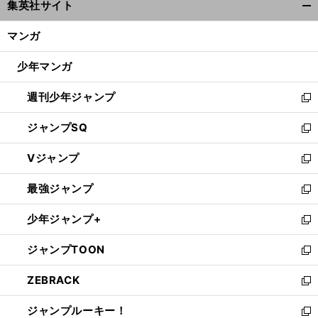
集英社サイト
ィ
開
ン
く/
マンガ
ド
閉
ウ
じ
少年マンガ
で
る
開
週刊少年ジャンプ
く
新
し
ジャンプSQ
い
新
ウ
し
Vジャンプ
ィ
い
新
ン
ウ
し
最強ジャンプ
ド
ィ
い
新
ウ
ン
ウ
し
少年ジャンプ+
で
ド
ィ
い
新
開
ウ
ン
ウ
し
ジャンプTOON
く
で
ド
ィ
い
新
開
ウ
ン
ウ
し
ZEBRACK
く
で
ド
ィ
い
新
開
ウ
ン
ウ
し
ジャンプルーキー！
く
で
ド
ィ
い
新