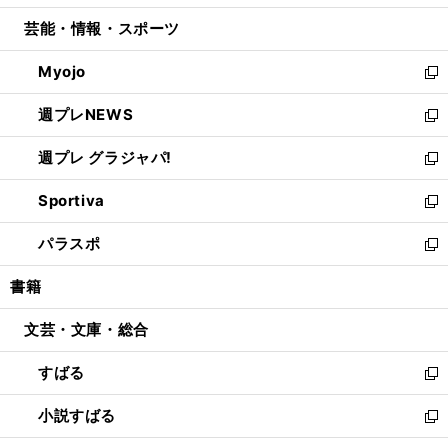
開
ウ
ン
ウ
し
芸能・情報・スポーツ
く
で
ド
ィ
い
開
ウ
ン
ウ
Myojo
く
で
ド
ィ
新
開
ウ
ン
し
週プレNEWS
く
で
ド
い
新
開
ウ
ウ
し
週プレ グラジャパ!
く
で
ィ
い
新
開
ン
ウ
し
Sportiva
く
ド
ィ
い
新
ウ
ン
ウ
し
パラスポ
で
ド
ィ
い
新
開
ウ
ン
ウ
し
書籍
く
で
ド
ィ
い
開
ウ
ン
ウ
文芸・文庫・総合
く
で
ド
ィ
開
ウ
ン
すばる
く
で
ド
新
開
ウ
し
小説すばる
く
で
い
新
開
ウ
し