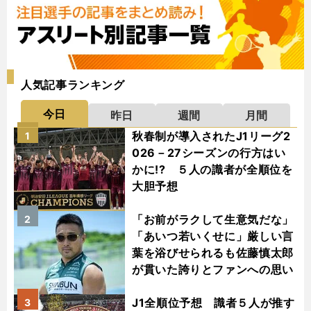
人気記事ランキング
今日
昨日
週間
月間
秋春制が導入されたJ1リーグ2
1
026－27シーズンの行方はい
かに!? ５人の識者が全順位を
大胆予想
「お前がラクして生意気だな」
2
「あいつ若いくせに」厳しい言
葉を浴びせられるも佐藤慎太郎
が貫いた誇りとファンへの思い
J1全順位予想 識者５人が推す
3