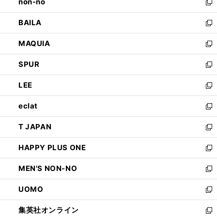
non-no
く
で
い
新
開
ウ
し
BAILA
く
ィ
い
新
ン
ウ
し
MAQUIA
ド
ィ
い
新
ウ
ン
ウ
し
SPUR
で
ド
ィ
い
新
開
ウ
ン
ウ
し
LEE
く
で
ド
ィ
い
新
開
ウ
ン
ウ
し
eclat
く
で
ド
ィ
い
新
開
ウ
ン
ウ
し
T JAPAN
く
で
ド
ィ
い
新
開
ウ
ン
ウ
し
HAPPY PLUS ONE
く
で
ド
ィ
い
新
開
ウ
ン
ウ
し
MEN'S NON-NO
く
で
ド
ィ
い
新
開
ウ
ン
ウ
し
UOMO
く
で
ド
ィ
い
新
開
ウ
ン
ウ
し
集英社オンライン
く
で
ド
ィ
い
新