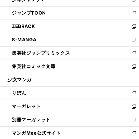
ド
ィ
い
新
開
ウ
ン
ウ
し
ジャンプTOON
く
で
ド
ィ
い
新
開
ウ
ン
ウ
し
ZEBRACK
く
で
ド
ィ
い
新
開
ウ
ン
ウ
し
S-MANGA
く
で
ド
ィ
い
新
開
ウ
ン
ウ
し
集英社ジャンプリミックス
く
で
ド
ィ
い
新
開
ウ
ン
ウ
し
集英社コミック文庫
く
で
ド
ィ
い
新
開
ウ
ン
ウ
し
少女マンガ
く
で
ド
ィ
い
開
ウ
ン
ウ
りぼん
く
で
ド
ィ
新
開
ウ
ン
し
マーガレット
く
で
ド
い
新
開
ウ
ウ
し
別冊マーガレット
く
で
ィ
い
新
開
ン
ウ
し
マンガMee公式サイト
く
ド
ィ
い
新