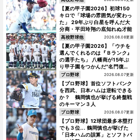
【夏の甲子園2026】初球150
キロで「球場の雰囲気が変わっ
た」 29年ぶり白星を呼んだ大
分商・平田玲翔の底知れぬ才能
高校野球他
2026.08.08更新
【夏の甲子園2026】「ウチを
選んでくれるのは『Ｂランク』
の選手たち」 八幡商が15年ぶ
り甲子園をつかんだ"名門復
活"の舞台裏
プロ野球
2026.08.07更新
【プロ野球】首位ソフトバンク
を西武、日本ハムは逆転できる
か？ 鶴岡慎也が挙げる終盤戦
のキーマン３人
プロ野球
2026.08.07更新
【プロ野球】12球団最多本塁打
でも３位... 鶴岡慎也が挙げた
「日本ハムの誤算」とソフトバ