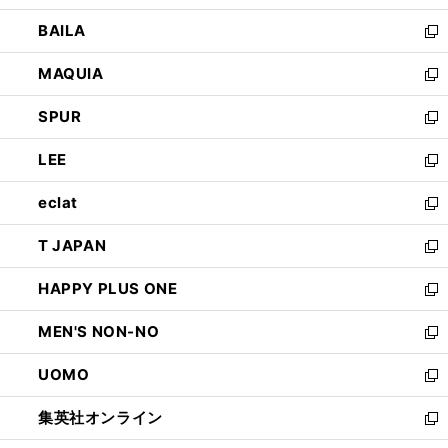
開
ウ
し
BAILA
く
ィ
い
新
ン
ウ
し
MAQUIA
ド
ィ
い
新
ウ
ン
ウ
し
SPUR
で
ド
ィ
い
新
開
ウ
ン
ウ
し
LEE
く
で
ド
ィ
い
新
開
ウ
ン
ウ
し
eclat
く
で
ド
ィ
い
新
開
ウ
ン
ウ
し
T JAPAN
く
で
ド
ィ
い
新
開
ウ
ン
ウ
し
HAPPY PLUS ONE
く
で
ド
ィ
い
新
開
ウ
ン
ウ
し
MEN'S NON-NO
く
で
ド
ィ
い
新
開
ウ
ン
ウ
し
UOMO
く
で
ド
ィ
い
新
開
ウ
ン
ウ
し
集英社オンライン
く
で
ド
ィ
い
新
開
ウ
ン
ウ
し