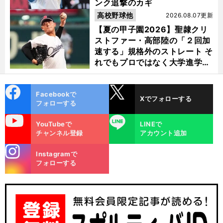
ンク追撃のカギ
高校野球他
2026.08.07更新
【夏の甲子園2026】聖隷クリ
ストファー・高部陸の「２回加
速する」規格外のストレート そ
れでもプロではなく大学進学を
選ぶ理由
cebo
X
Facebookで
Xでフォローする
ok
フォローする
uTube
LINE
YouTubeで
LINEで
チャンネル登録
アカウント追加
stagra
Instagramで
m
フォローする