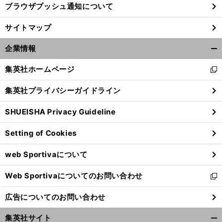
ブラウザプッシュ通知について
・
】
・
前
サイトマップ
析
編
番
へ
企業情報
開
く/
集英社ホームページ
新
閉
し
じ
集英社プライバシーガイドライン
い
る
ウ
SHUEISHA Privacy Guideline
ィ
ン
Setting of Cookies
ド
ウ
web Sportivaについて
で
開
Web Sportivaについてのお問い合わせ
く
新
し
広告についてのお問い合わせ
い
ウ
集英社サイト
ィ