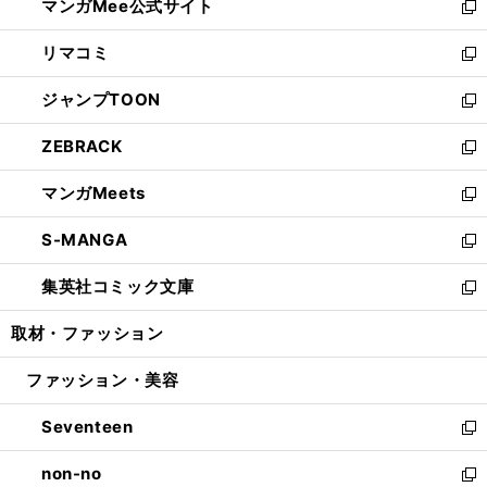
マンガMee公式サイト
く
ド
ィ
い
新
ウ
ン
ウ
し
リマコミ
で
ド
ィ
い
新
開
ウ
ン
ウ
し
ジャンプTOON
く
で
ド
ィ
い
新
開
ウ
ン
ウ
し
ZEBRACK
く
で
ド
ィ
い
新
開
ウ
ン
ウ
し
マンガMeets
く
で
ド
ィ
い
新
開
ウ
ン
ウ
し
S-MANGA
く
で
ド
ィ
い
新
開
ウ
ン
ウ
し
集英社コミック文庫
く
で
ド
ィ
い
新
開
ウ
ン
ウ
し
取材・ファッション
く
で
ド
ィ
い
開
ウ
ン
ウ
ファッション・美容
く
で
ド
ィ
開
ウ
ン
Seventeen
く
で
ド
新
開
ウ
し
non-no
く
で
い
新