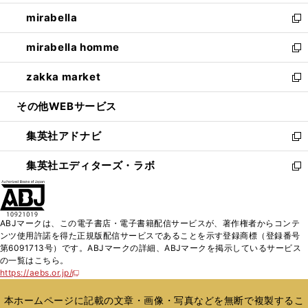
開
ウ
ン
ウ
し
mirabella
く
で
ド
ィ
い
新
開
ウ
ン
ウ
し
mirabella homme
く
で
ド
ィ
い
新
開
ウ
ン
ウ
し
zakka market
く
で
ド
ィ
い
新
開
ウ
ン
ウ
し
その他WEBサービス
く
で
ド
ィ
い
開
ウ
ン
ウ
集英社アドナビ
く
で
ド
ィ
新
開
ウ
ン
し
集英社エディターズ・ラボ
く
で
ド
い
新
開
ウ
ウ
し
く
で
ィ
い
開
ン
ウ
ABJマークは、この電子書店・電子書籍配信サービスが、著作権者からコンテ
く
ド
ィ
ンツ使用許諾を得た正規版配信サービスであることを示す登録商標（登録番号
ウ
ン
第6091713号）です。ABJマークの詳細、ABJマークを掲示しているサービス
で
ド
の一覧はこちら。
開
ウ
https://aebs.or.jp/
新
く
で
し
い
開
本ホームページに記載の文章・画像・写真などを無断で複製するこ
ウ