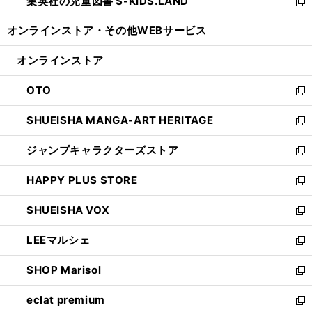
集英社の児童図書 S-KIDS.LAND
く
で
ド
い
新
開
ウ
ウ
し
オンラインストア・
その他WEBサービス
く
で
ィ
い
開
ン
ウ
オンラインストア
く
ド
ィ
ウ
ン
OTO
で
ド
新
開
ウ
し
SHUEISHA MANGA-ART HERITAGE
く
で
い
新
開
ウ
し
ジャンプキャラクターズストア
く
ィ
い
新
ン
ウ
し
HAPPY PLUS STORE
ド
ィ
い
新
ウ
ン
ウ
し
SHUEISHA VOX
で
ド
ィ
い
新
開
ウ
ン
ウ
し
LEEマルシェ
く
で
ド
ィ
い
新
開
ウ
ン
ウ
し
SHOP Marisol
く
で
ド
ィ
い
新
開
ウ
ン
ウ
し
eclat premium
く
で
ド
ィ
い
新