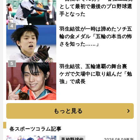
として最初で最後のプロ野球選
手となった
4
羽生結弦が一時は諦めたソチ五
輪の金メダル「五輪の本当の怖
さを知った......」
5
羽生結弦、五輪連覇の舞台裏
ケガで欠場中に取り組んだ「勉
強」で成長
もっと見る
各スポーツコラム記事
高校野球他
2026.08.09更新