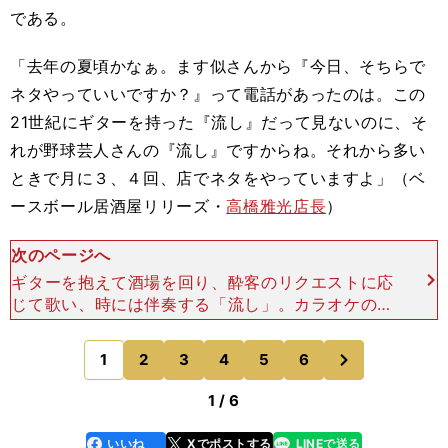
である。
「去年の夏頃かなぁ。ます似さんから『今日、そちらで
ネタやっていいですか？』って電話があったのは。この
21世紀にギターを持った『流し』だって見ないのに、そ
れが野球芸人さんの『流し』ですからね。それから多い
ときで月に３、４回、店でネタをやっていますよ」（ベ
ースボール居酒屋リリーズ・
高橋雅光店長
）
次のページへ
ギターを抱えて酒場を回り、酔客のリクエストに応
じて歌い、時には伴奏する「流し」。カラオケの浸
透によって今や絶滅寸前とも言われているが、あの
北島三郎も歌手としての出発点は「流し」だったと
次
1
2
3
4
5
6
のページへ
いう。 ます
1 / 6
いいね
Xでポストする
LINEで送る
line
faceboo
x