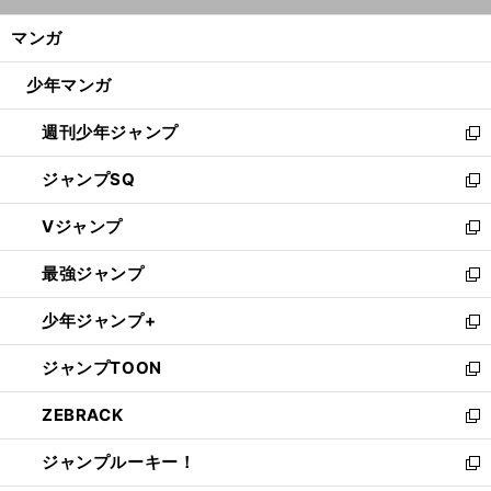
開
ン
く/
マンガ
ド
閉
ウ
じ
少年マンガ
で
る
開
週刊少年ジャンプ
く
新
し
ジャンプSQ
い
新
ウ
し
Vジャンプ
ィ
い
新
ン
ウ
し
最強ジャンプ
ド
ィ
い
新
ウ
ン
ウ
し
少年ジャンプ+
で
ド
ィ
い
新
開
ウ
ン
ウ
し
ジャンプTOON
く
で
ド
ィ
い
新
開
ウ
ン
ウ
し
ZEBRACK
く
で
ド
ィ
い
新
開
ウ
ン
ウ
し
ジャンプルーキー！
く
で
ド
ィ
い
新
開
ウ
ン
ウ
し