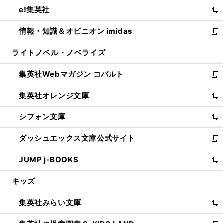
ン
ウ
し
e!集英社
く
で
ド
ィ
い
新
開
ウ
ン
ウ
し
情報・知識＆オピニオン imidas
く
で
ド
ィ
い
新
開
ウ
ン
ウ
し
ライトノベル・ノベライズ
く
で
ド
ィ
い
開
ウ
ン
ウ
集英社Webマガジン コバルト
く
で
ド
ィ
新
開
ウ
ン
し
集英社オレンジ文庫
く
で
ド
い
新
開
ウ
ウ
し
シフォン文庫
く
で
ィ
い
新
開
ン
ウ
し
ダッシュエックス文庫公式サイト
く
ド
ィ
い
新
ウ
ン
ウ
し
JUMP j-BOOKS
で
ド
ィ
い
新
開
ウ
ン
ウ
し
キッズ
く
で
ド
ィ
い
開
ウ
ン
ウ
集英社みらい文庫
く
で
ド
ィ
新
開
ウ
ン
し