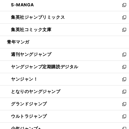
S-MANGA
く
で
ド
ィ
い
新
開
ウ
ン
ウ
し
集英社ジャンプリミックス
く
で
ド
ィ
い
新
開
ウ
ン
ウ
し
集英社コミック文庫
く
で
ド
ィ
い
新
開
ウ
ン
ウ
し
青年マンガ
く
で
ド
ィ
い
開
ウ
ン
ウ
週刊ヤングジャンプ
く
で
ド
ィ
新
開
ウ
ン
し
ヤングジャンプ定期購読デジタル
く
で
ド
い
新
開
ウ
ウ
し
ヤンジャン！
く
で
ィ
い
新
開
ン
ウ
し
となりのヤングジャンプ
く
ド
ィ
い
新
ウ
ン
ウ
し
グランドジャンプ
で
ド
ィ
い
新
開
ウ
ン
ウ
し
ウルトラジャンプ
く
で
ド
ィ
い
新
開
ウ
ン
ウ
し
少年ジャンプ+
く
で