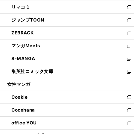
ウ
ン
ウ
し
リマコミ
で
ド
ィ
い
新
開
ウ
ン
ウ
し
ジャンプTOON
く
で
ド
ィ
い
新
開
ウ
ン
ウ
し
ZEBRACK
く
で
ド
ィ
い
新
開
ウ
ン
ウ
し
マンガMeets
く
で
ド
ィ
い
新
開
ウ
ン
ウ
し
S-MANGA
く
で
ド
ィ
い
新
開
ウ
ン
ウ
し
集英社コミック文庫
く
で
ド
ィ
い
新
開
ウ
ン
ウ
し
女性マンガ
く
で
ド
ィ
い
開
ウ
ン
ウ
Cookie
く
で
ド
ィ
新
開
ウ
ン
し
Cocohana
く
で
ド
い
新
開
ウ
ウ
し
office YOU
く
で
ィ
い
新
開
ン
ウ
し