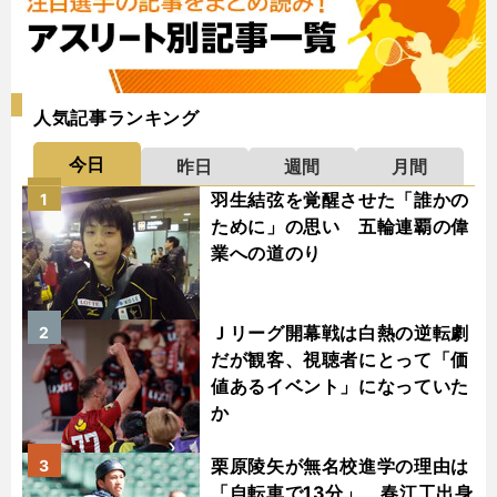
人気記事ランキング
今日
昨日
週間
月間
羽生結弦を覚醒させた「誰かの
1
ために」の思い 五輪連覇の偉
業への道のり
Ｊリーグ開幕戦は白熱の逆転劇
2
だが観客、視聴者にとって「価
値あるイベント」になっていた
か
栗原陵矢が無名校進学の理由は
3
「自転車で13分」 春江工出身