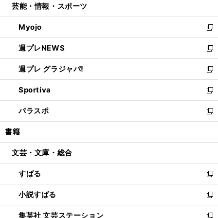
芸能・情報・スポーツ
く
で
ド
ィ
い
開
ウ
ン
ウ
Myojo
く
で
ド
ィ
新
開
ウ
ン
し
週プレNEWS
く
で
ド
い
新
開
ウ
ウ
し
週プレ グラジャパ!
く
で
ィ
い
新
開
ン
ウ
し
Sportiva
く
ド
ィ
い
新
ウ
ン
ウ
し
パラスポ
で
ド
ィ
い
新
開
ウ
ン
ウ
し
書籍
く
で
ド
ィ
い
開
ウ
ン
ウ
文芸・文庫・総合
く
で
ド
ィ
開
ウ
ン
すばる
く
で
ド
新
開
ウ
し
小説すばる
く
で
い
新
開
ウ
し
集英社 文芸ステーション
く
ィ
い
新