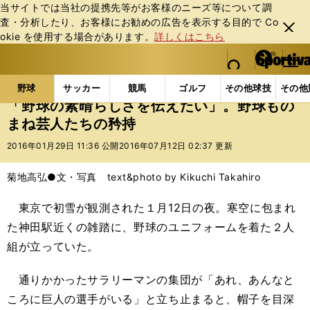
当サイトでは当社の提携先等がお客様のニーズ等について調
査・分析したり、お客様にお勧めの広告を表⽰する⽬的で Co
閉じ
okie を使⽤する場合があります。
詳しくはこちら
る
マイペ
web Sportiva (webスポルティーバ)
検索
メニュ
we
ー
野球の記事一覧
プロ野球
「野球の素晴らしさを伝
b
ジ
野球
サッカー
競馬
ゴルフ
その他球技
その他
ス
「野球の素晴らしさを伝えたい」。野球もの
ポ
まね芸人たちの矜持
ル
テ
2016年01月29日 11:36 公開
2016年07月12日 02:37 更新
ィ
ー
菊地高弘●文・写真 text&photo by Kikuchi Takahiro
バ
東京で初雪が観測された１月12日の夜。寒空に包まれ
た神田駅近くの雑踏に、野球のユニフォームを着た２人
組が立っていた。
通りかかったサラリーマンの集団が「あれ、あんなと
ころに巨人の選手がいる」と立ち止まると、帽子を目深