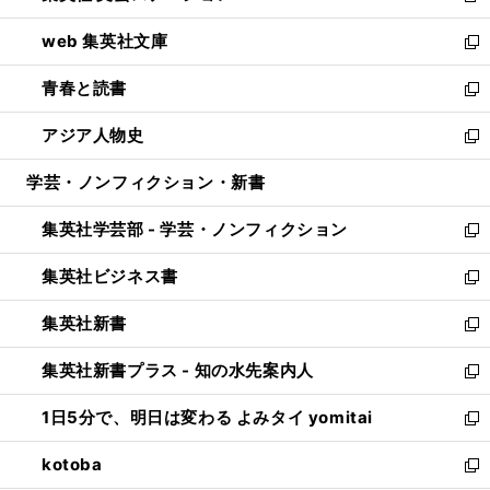
ン
ウ
し
web 集英社文庫
ド
ィ
い
新
ウ
ン
ウ
し
青春と読書
で
ド
ィ
い
新
開
ウ
ン
ウ
し
アジア人物史
く
で
ド
ィ
い
新
開
ウ
ン
ウ
し
学芸・ノンフィクション・新書
く
で
ド
ィ
い
開
ウ
ン
ウ
集英社学芸部 - 学芸・ノンフィクション
く
で
ド
ィ
新
開
ウ
ン
し
集英社ビジネス書
く
で
ド
い
新
開
ウ
ウ
し
集英社新書
く
で
ィ
い
新
開
ン
ウ
し
集英社新書プラス - 知の水先案内人
く
ド
ィ
い
新
ウ
ン
ウ
し
1日5分で、明日は変わる よみタイ yomitai
で
ド
ィ
い
新
開
ウ
ン
ウ
し
kotoba
く
で
ド
ィ
い
新
開
ウ