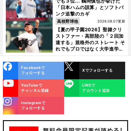
でも３位... 鶴岡慎也が挙げた
「日本ハムの誤算」とソフトバ
ンク追撃のカギ
高校野球他
2026.08.07更新
【夏の甲子園2026】聖隷クリ
ストファー・高部陸の「２回加
速する」規格外のストレート そ
れでもプロではなく大学進学を
選ぶ理由
cebo
X
Facebookで
Xでフォローする
ok
フォローする
uTube
LINE
YouTubeで
LINEで
チャンネル登録
アカウント追加
stagra
Instagramで
m
フォローする