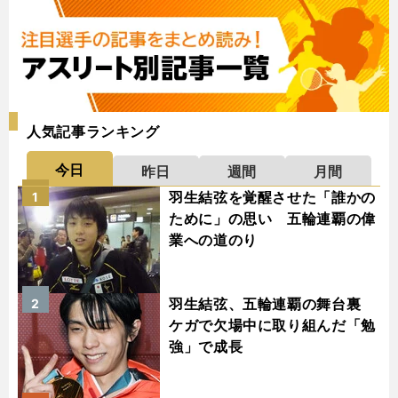
人気記事ランキング
今日
昨日
週間
月間
羽生結弦を覚醒させた「誰かの
1
ために」の思い 五輪連覇の偉
業への道のり
羽生結弦、五輪連覇の舞台裏
2
ケガで欠場中に取り組んだ「勉
強」で成長