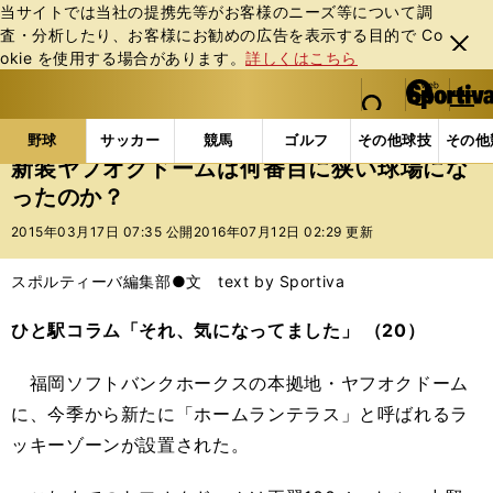
当サイトでは当社の提携先等がお客様のニーズ等について調
査・分析したり、お客様にお勧めの広告を表⽰する⽬的で Co
閉じ
okie を使⽤する場合があります。
詳しくはこちら
る
マイペ
web Sportiva (webスポルティーバ)
検索
メニュ
we
ー
野球の記事一覧
プロ野球
新装ヤフオクドームは何
b
ジ
野球
サッカー
競馬
ゴルフ
その他球技
その他
ス
新装ヤフオクドームは何番目に狭い球場にな
ポ
ったのか？
ル
テ
2015年03月17日 07:35 公開
2016年07月12日 02:29 更新
ィ
ー
スポルティーバ編集部●文 text by Sportiva
バ
ひと駅コラム「それ、気になってました」 （20）
福岡ソフトバンクホークスの本拠地・ヤフオクドーム
に、今季から新たに「ホームランテラス」と呼ばれるラ
ッキーゾーンが設置された。