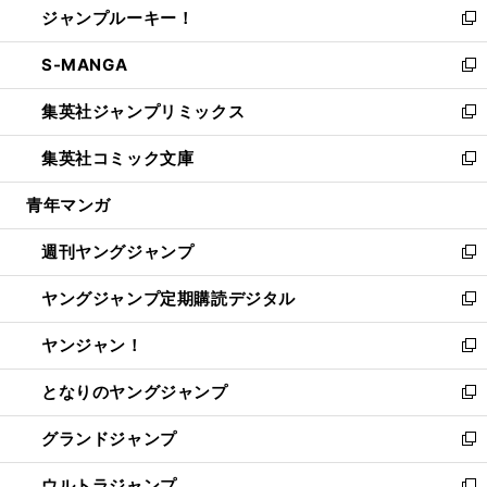
ジャンプルーキー！
く
で
ド
ィ
い
新
開
ウ
ン
ウ
し
S-MANGA
く
で
ド
ィ
い
新
開
ウ
ン
ウ
し
集英社ジャンプリミックス
く
で
ド
ィ
い
新
開
ウ
ン
ウ
し
集英社コミック文庫
く
で
ド
ィ
い
新
開
ウ
ン
ウ
し
青年マンガ
く
で
ド
ィ
い
開
ウ
ン
ウ
週刊ヤングジャンプ
く
で
ド
ィ
新
開
ウ
ン
し
ヤングジャンプ定期購読デジタル
く
で
ド
い
新
開
ウ
ウ
し
ヤンジャン！
く
で
ィ
い
新
開
ン
ウ
し
となりのヤングジャンプ
く
ド
ィ
い
新
ウ
ン
ウ
し
グランドジャンプ
で
ド
ィ
い
新
開
ウ
ン
ウ
し
ウルトラジャンプ
く
で
ド