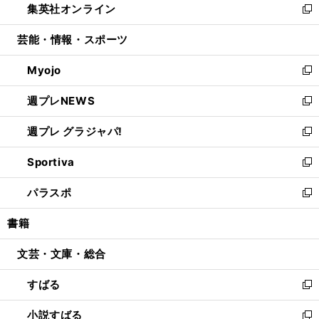
集英社オンライン
く
で
ド
ィ
い
新
開
ウ
ン
ウ
し
芸能・情報・スポーツ
く
で
ド
ィ
い
開
ウ
ン
ウ
Myojo
く
で
ド
ィ
新
開
ウ
ン
し
週プレNEWS
く
で
ド
い
新
開
ウ
ウ
し
週プレ グラジャパ!
く
で
ィ
い
新
開
ン
ウ
し
Sportiva
く
ド
ィ
い
新
ウ
ン
ウ
し
パラスポ
で
ド
ィ
い
新
開
ウ
ン
ウ
し
書籍
く
で
ド
ィ
い
開
ウ
ン
ウ
文芸・文庫・総合
く
で
ド
ィ
開
ウ
ン
すばる
く
で
ド
新
開
ウ
し
小説すばる
く
で
い
新