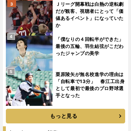
Ｊリーグ開幕戦は白熱の逆転劇
3
だが観客、視聴者にとって「価
値あるイベント」になっていた
か
4
「僕なりの４回転半ができた」
最後の五輪、羽生結弦がこだわ
ったジャンプの美学
5
栗原陵矢が無名校進学の理由は
「自転車で13分」 春江工出身
として最初で最後のプロ野球選
手となった
もっと見る