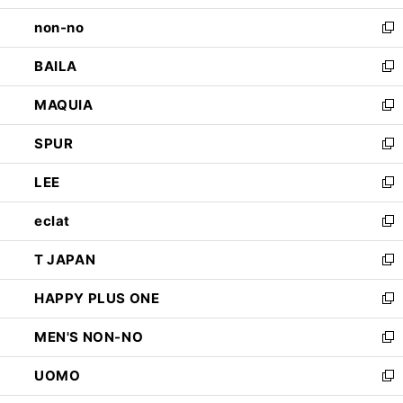
開
ウ
し
non-no
く
で
い
新
開
ウ
し
BAILA
く
ィ
い
新
ン
ウ
し
MAQUIA
ド
ィ
い
新
ウ
ン
ウ
し
SPUR
で
ド
ィ
い
新
開
ウ
ン
ウ
し
LEE
く
で
ド
ィ
い
新
開
ウ
ン
ウ
し
eclat
く
で
ド
ィ
い
新
開
ウ
ン
ウ
し
T JAPAN
く
で
ド
ィ
い
新
開
ウ
ン
ウ
し
HAPPY PLUS ONE
く
で
ド
ィ
い
新
開
ウ
ン
ウ
し
MEN'S NON-NO
く
で
ド
ィ
い
新
開
ウ
ン
ウ
し
UOMO
く
で
ド
ィ
い
新
開
ウ
ン
ウ
し