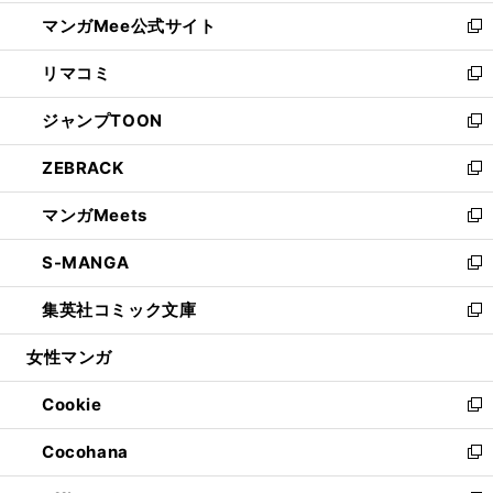
開
ン
ウ
し
マンガMee公式サイト
く
ド
ィ
い
新
ウ
ン
ウ
し
リマコミ
で
ド
ィ
い
新
開
ウ
ン
ウ
し
ジャンプTOON
く
で
ド
ィ
い
新
開
ウ
ン
ウ
し
ZEBRACK
く
で
ド
ィ
い
新
開
ウ
ン
ウ
し
マンガMeets
く
で
ド
ィ
い
新
開
ウ
ン
ウ
し
S-MANGA
く
で
ド
ィ
い
新
開
ウ
ン
ウ
し
集英社コミック文庫
く
で
ド
ィ
い
新
開
ウ
ン
ウ
し
女性マンガ
く
で
ド
ィ
い
開
ウ
ン
ウ
Cookie
く
で
ド
ィ
新
開
ウ
ン
し
Cocohana
く
で
ド
い
新
開
ウ
ウ
し