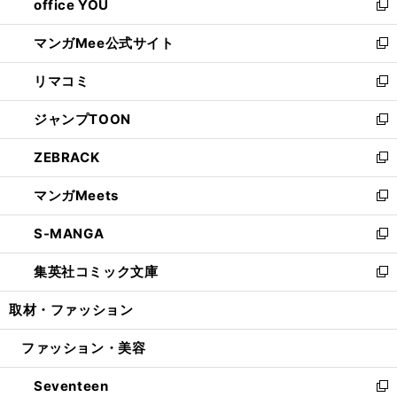
office YOU
く
で
ィ
い
新
開
ン
ウ
し
マンガMee公式サイト
く
ド
ィ
い
新
ウ
ン
ウ
し
リマコミ
で
ド
ィ
い
新
開
ウ
ン
ウ
し
ジャンプTOON
く
で
ド
ィ
い
新
開
ウ
ン
ウ
し
ZEBRACK
く
で
ド
ィ
い
新
開
ウ
ン
ウ
し
マンガMeets
く
で
ド
ィ
い
新
開
ウ
ン
ウ
し
S-MANGA
く
で
ド
ィ
い
新
開
ウ
ン
ウ
し
集英社コミック文庫
く
で
ド
ィ
い
新
開
ウ
ン
ウ
し
取材・ファッション
く
で
ド
ィ
い
開
ウ
ン
ウ
ファッション・美容
く
で
ド
ィ
開
ウ
ン
Seventeen
く
で
ド
新