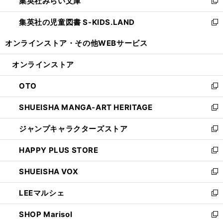
集英社みらい文庫
く
で
ド
ィ
新
開
ウ
ン
し
集英社の児童図書 S-KIDS.LAND
く
で
ド
い
新
開
ウ
ウ
し
オンラインストア・
その他WEBサービス
く
で
ィ
い
開
ン
ウ
オンラインストア
く
ド
ィ
ウ
ン
OTO
で
ド
新
開
ウ
し
SHUEISHA MANGA-ART HERITAGE
く
で
い
新
開
ウ
し
ジャンプキャラクターズストア
く
ィ
い
新
ン
ウ
し
HAPPY PLUS STORE
ド
ィ
い
新
ウ
ン
ウ
し
SHUEISHA VOX
で
ド
ィ
い
新
開
ウ
ン
ウ
し
LEEマルシェ
く
で
ド
ィ
い
新
開
ウ
ン
ウ
し
SHOP Marisol
く
で
ド
ィ
い
新