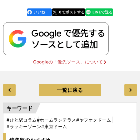
いいね
Xでポストする
LINEで送る
line
faceboo
x
k
Googleの「優先ソース」について
一覧に戻る
キーワード
#ひと駅コラム
#ホームランテラス
#ヤフオクドーム
#ラッキーゾーン
#東京ドーム
編集部のおすすめ