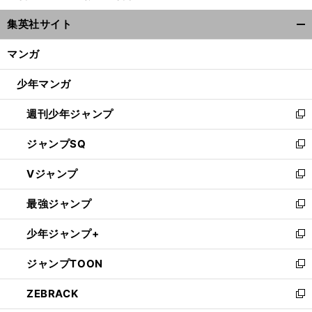
ウ
集英社サイト
ィ
開
ン
く/
マンガ
ド
閉
ウ
じ
少年マンガ
で
る
開
週刊少年ジャンプ
く
新
し
ジャンプSQ
い
新
ウ
し
Vジャンプ
ィ
い
新
ン
ウ
し
最強ジャンプ
ド
ィ
い
新
ウ
ン
ウ
し
少年ジャンプ+
で
ド
ィ
い
新
開
ウ
ン
ウ
し
ジャンプTOON
く
で
ド
ィ
い
新
開
ウ
ン
ウ
し
ZEBRACK
く
で
ド
ィ
い
新
開
ウ
ン
ウ
し