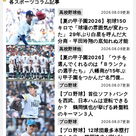
各スポーツコラム記事
高校野球他
2026.08.09更新
【夏の甲子園2026】初球150
キロで「球場の雰囲気が変わっ
た」 29年ぶり白星を呼んだ大
分商・平田玲翔の底知れぬ才能
高校野球他
2026.08.08更新
【夏の甲子園2026】「ウチを
選んでくれるのは『Ｂランク』
の選手たち」 八幡商が15年ぶ
り甲子園をつかんだ"名門復
活"の舞台裏
プロ野球
2026.08.07更新
【プロ野球】首位ソフトバンク
を西武、日本ハムは逆転できる
か？ 鶴岡慎也が挙げる終盤戦
のキーマン３人
プロ野球
2026.08.07更新
【プロ野球】12球団最多本塁打