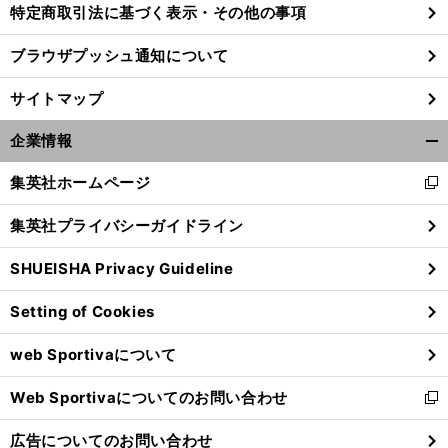
特定商取引法に基づく表示・その他の事項
ブラウザプッシュ通知について
サイトマップ
企業情報
開
く/
集英社ホームページ
新
閉
し
じ
集英社プライバシーガイドライン
い
る
ウ
SHUEISHA Privacy Guideline
ィ
野
、
」
ン
躍
、
。
新
」
動するベテラン
伸び悩む若手
「
成
巨人の誤算
Setting of Cookies
ド
ウ
web Sportivaについて
で
開
Web Sportivaについてのお問い合わせ
く
新
し
広告についてのお問い合わせ
い