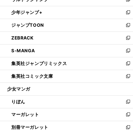
ィ
い
新
開
ウ
ン
ウ
し
少年ジャンプ+
く
で
ド
ィ
い
新
開
ウ
ン
ウ
し
ジャンプTOON
く
で
ド
ィ
い
新
開
ウ
ン
ウ
し
ZEBRACK
く
で
ド
ィ
い
新
開
ウ
ン
ウ
し
S-MANGA
く
で
ド
ィ
い
新
開
ウ
ン
ウ
し
集英社ジャンプリミックス
く
で
ド
ィ
い
新
開
ウ
ン
ウ
し
集英社コミック文庫
く
で
ド
ィ
い
新
開
ウ
ン
ウ
し
少女マンガ
く
で
ド
ィ
い
開
ウ
ン
ウ
りぼん
く
で
ド
ィ
新
開
ウ
ン
し
マーガレット
く
で
ド
い
新
開
ウ
ウ
し
別冊マーガレット
く
で
ィ
い
新