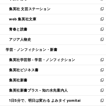
開
ウ
し
集英社 文芸ステーション
く
ィ
い
新
ン
ウ
し
web 集英社文庫
ド
ィ
い
新
ウ
ン
ウ
し
青春と読書
で
ド
ィ
い
新
開
ウ
ン
ウ
し
アジア人物史
く
で
ド
ィ
い
新
開
ウ
ン
ウ
し
学芸・ノンフィクション・新書
く
で
ド
ィ
い
開
ウ
ン
ウ
集英社学芸部 - 学芸・ノンフィクション
く
で
ド
ィ
新
開
ウ
ン
し
集英社ビジネス書
く
で
ド
い
新
開
ウ
ウ
し
集英社新書
く
で
ィ
い
新
開
ン
ウ
し
集英社新書プラス - 知の水先案内人
く
ド
ィ
い
新
ウ
ン
ウ
し
1日5分で、明日は変わる よみタイ yomitai
で
ド
ィ
い
新
開
ウ
ン