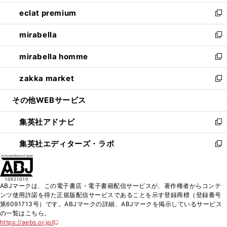
開
ウ
ン
ウ
し
eclat premium
く
で
ド
ィ
い
新
開
ウ
ン
ウ
し
mirabella
く
で
ド
ィ
い
新
開
ウ
ン
ウ
し
mirabella homme
く
で
ド
ィ
い
新
開
ウ
ン
ウ
し
zakka market
く
で
ド
ィ
い
新
開
ウ
ン
ウ
し
その他WEBサービス
く
で
ド
ィ
い
開
ウ
ン
ウ
集英社アドナビ
く
で
ド
ィ
新
開
ウ
ン
し
集英社エディターズ・ラボ
く
で
ド
い
新
開
ウ
ウ
し
く
で
ィ
い
開
ン
ウ
ABJマークは、この電子書店・電子書籍配信サービスが、著作権者からコンテ
く
ド
ィ
ンツ使用許諾を得た正規版配信サービスであることを示す登録商標（登録番号
ウ
ン
第6091713号）です。ABJマークの詳細、ABJマークを掲示しているサービス
で
ド
の一覧はこちら。
開
ウ
https://aebs.or.jp/
新