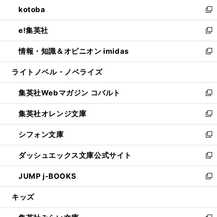
ウ
し
kotoba
く
で
ド
ィ
い
新
開
ウ
ン
ウ
し
e!集英社
く
で
ド
ィ
い
新
開
ウ
ン
ウ
し
情報・知識＆オピニオン imidas
く
で
ド
ィ
い
新
開
ウ
ン
ウ
し
ライトノベル・ノベライズ
く
で
ド
ィ
い
開
ウ
ン
ウ
集英社Webマガジン コバルト
く
で
ド
ィ
新
開
ウ
ン
し
集英社オレンジ文庫
く
で
ド
い
新
開
ウ
ウ
し
シフォン文庫
く
で
ィ
い
新
開
ン
ウ
し
ダッシュエックス文庫公式サイト
く
ド
ィ
い
新
ウ
ン
ウ
し
JUMP j-BOOKS
で
ド
ィ
い
新
開
ウ
ン
ウ
し
キッズ
く
で
ド
ィ
い
開
ウ
ン
ウ