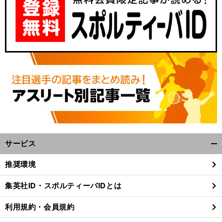
サービス
開
く/
推奨環境
閉
じ
集英社ID・スポルティーバIDとは
る
利用規約・会員規約