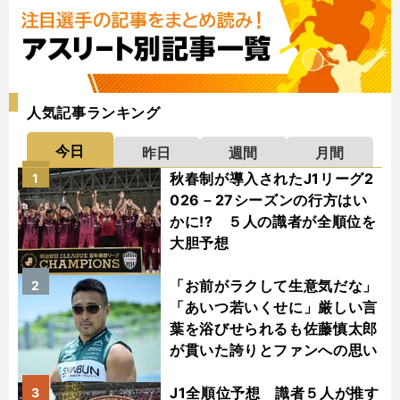
人気記事ランキング
今日
昨日
週間
月間
秋春制が導入されたJ1リーグ2
1
026－27シーズンの行方はい
かに!? ５人の識者が全順位を
大胆予想
「お前がラクして生意気だな」
2
「あいつ若いくせに」厳しい言
葉を浴びせられるも佐藤慎太郎
が貫いた誇りとファンへの思い
J1全順位予想 識者５人が推す
3