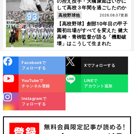
の控え投手・大橋康延はいかに
して高校３年間を過ごしたのか
高校野球他
2026.08.07更新
【高校野球】創部10年目の甲子
園初出場がすべてを変えた 健大
高崎・青栁監督が語る「機動破
壊」はこうして生まれた
cebo
X
Facebookで
Xでフォローする
ok
フォローする
uTube
LINE
YouTubeで
LINEで
チャンネル登録
アカウント追加
stagra
Instagramで
m
フォローする