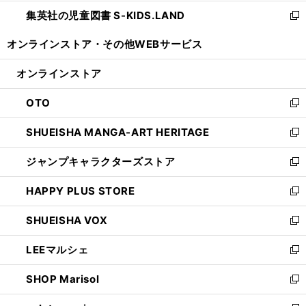
開
ウ
ン
し
集英社の児童図書 S-KIDS.LAND
く
で
ド
い
新
開
ウ
ウ
し
オンラインストア・
その他WEBサービス
く
で
ィ
い
開
ン
ウ
オンラインストア
く
ド
ィ
ウ
ン
OTO
で
ド
新
開
ウ
し
SHUEISHA MANGA-ART HERITAGE
く
で
い
新
開
ウ
し
ジャンプキャラクターズストア
く
ィ
い
新
ン
ウ
し
HAPPY PLUS STORE
ド
ィ
い
新
ウ
ン
ウ
し
SHUEISHA VOX
で
ド
ィ
い
新
開
ウ
ン
ウ
し
LEEマルシェ
く
で
ド
ィ
い
新
開
ウ
ン
ウ
し
SHOP Marisol
く
で
ド
ィ
い
新
開
ウ
ン
ウ
し