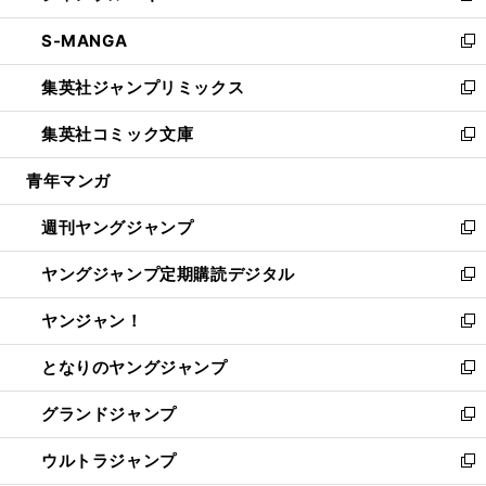
開
ウ
ン
ウ
し
S-MANGA
く
で
ド
ィ
い
新
開
ウ
ン
ウ
し
集英社ジャンプリミックス
く
で
ド
ィ
い
新
開
ウ
ン
ウ
し
集英社コミック文庫
く
で
ド
ィ
い
新
開
ウ
ン
ウ
し
青年マンガ
く
で
ド
ィ
い
開
ウ
ン
ウ
週刊ヤングジャンプ
く
で
ド
ィ
新
開
ウ
ン
し
ヤングジャンプ定期購読デジタル
く
で
ド
い
新
開
ウ
ウ
し
ヤンジャン！
く
で
ィ
い
新
開
ン
ウ
し
となりのヤングジャンプ
く
ド
ィ
い
新
ウ
ン
ウ
し
グランドジャンプ
で
ド
ィ
い
新
開
ウ
ン
ウ
し
ウルトラジャンプ
く
で
ド
ィ
い
新
開
ウ
ン