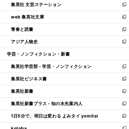
集英社 文芸ステーション
く
ィ
い
新
ン
ウ
し
web 集英社文庫
ド
ィ
い
新
ウ
ン
ウ
し
青春と読書
で
ド
ィ
い
新
開
ウ
ン
ウ
し
アジア人物史
く
で
ド
ィ
い
新
開
ウ
ン
ウ
し
学芸・ノンフィクション・新書
く
で
ド
ィ
い
開
ウ
ン
ウ
集英社学芸部 - 学芸・ノンフィクション
く
で
ド
ィ
新
開
ウ
ン
し
集英社ビジネス書
く
で
ド
い
新
開
ウ
ウ
し
集英社新書
く
で
ィ
い
新
開
ン
ウ
し
集英社新書プラス - 知の水先案内人
く
ド
ィ
い
新
ウ
ン
ウ
し
1日5分で、明日は変わる よみタイ yomitai
で
ド
ィ
い
新
開
ウ
ン
ウ
し
kotoba
く
で
ド
ィ