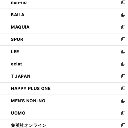
non-no
く
で
い
新
開
ウ
し
BAILA
く
ィ
い
新
ン
ウ
し
MAQUIA
ド
ィ
い
新
ウ
ン
ウ
し
SPUR
で
ド
ィ
い
新
開
ウ
ン
ウ
し
LEE
く
で
ド
ィ
い
新
開
ウ
ン
ウ
し
eclat
く
で
ド
ィ
い
新
開
ウ
ン
ウ
し
T JAPAN
く
で
ド
ィ
い
新
開
ウ
ン
ウ
し
HAPPY PLUS ONE
く
で
ド
ィ
い
新
開
ウ
ン
ウ
し
MEN'S NON-NO
く
で
ド
ィ
い
新
開
ウ
ン
ウ
し
UOMO
く
で
ド
ィ
い
新
開
ウ
ン
ウ
し
集英社オンライン
く
で
ド
ィ
い
新