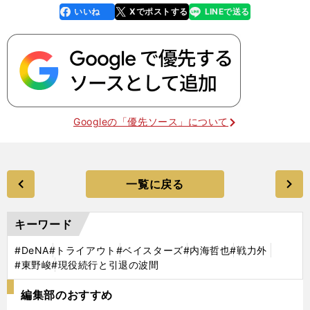
いいね
Xでポストする
LINEで送る
line
faceboo
x
k
Googleの「優先ソース」について
一覧に戻る
キーワード
#DeNA
#トライアウト
#ベイスターズ
#内海哲也
#戦力外
#東野峻
#現役続行と引退の波間
編集部のおすすめ