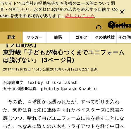
当サイトでは当社の提携先等がお客様のニーズ等について調
査・分析したり、お客様にお勧めの広告を表⽰する⽬的で Co
閉じ
okie を使⽤する場合があります。
詳しくはこちら
る
マイペ
web Sportiva (webスポルティーバ)
検索
メニュ
we
ー
野球の記事一覧
プロ野球
【プロ野球】東野峻「子
b
ジ
野球
サッカー
競馬
ゴルフ
その他球技
その他
ス
【プロ野球】
ポ
東野峻「子どもが物心つくまでユニフォーム
ル
は脱げない」 (3ページ目)
テ
ィ
2014年12月12日 11:45 公開
2016年07月12日 02:27 更新
ー
バ
石塚隆●文 text by Ishizuka Takashi
五十嵐和博●写真 photo by Igarashi Kazuhiro
その後、４球団から誘われたが、すべて断りを入れ
た。東野は真っ先に連絡をくれたベイスターズに恩義を
感じつつ、晴れて再びユニフォームに袖を通すことにな
った。ちなみに盟友の八木もトライアウトを経て中日へ