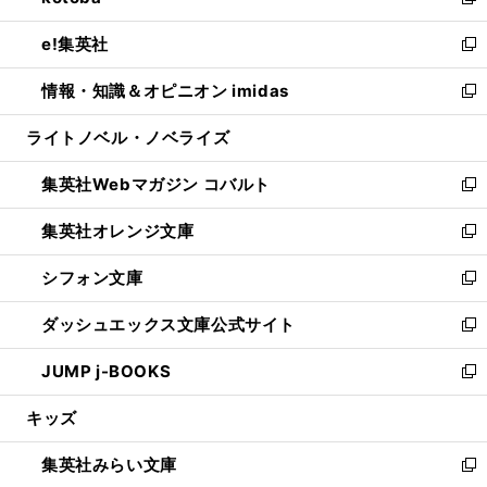
い
新
開
ウ
ン
ウ
し
e!集英社
く
で
ド
ィ
い
新
開
ウ
ン
ウ
し
情報・知識＆オピニオン imidas
く
で
ド
ィ
い
新
開
ウ
ン
ウ
し
ライトノベル・ノベライズ
く
で
ド
ィ
い
開
ウ
ン
ウ
集英社Webマガジン コバルト
く
で
ド
ィ
新
開
ウ
ン
し
集英社オレンジ文庫
く
で
ド
い
新
開
ウ
ウ
し
シフォン文庫
く
で
ィ
い
新
開
ン
ウ
し
ダッシュエックス文庫公式サイト
く
ド
ィ
い
新
ウ
ン
ウ
し
JUMP j-BOOKS
で
ド
ィ
い
新
開
ウ
ン
ウ
し
キッズ
く
で
ド
ィ
い
開
ウ
ン
ウ
集英社みらい文庫
く
で
ド
ィ
新