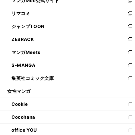
マンガMee公式サイト
く
ド
ィ
い
新
ウ
ン
ウ
し
リマコミ
で
ド
ィ
い
新
開
ウ
ン
ウ
し
ジャンプTOON
く
で
ド
ィ
い
新
開
ウ
ン
ウ
し
ZEBRACK
く
で
ド
ィ
い
新
開
ウ
ン
ウ
し
マンガMeets
く
で
ド
ィ
い
新
開
ウ
ン
ウ
し
S-MANGA
く
で
ド
ィ
い
新
開
ウ
ン
ウ
し
集英社コミック文庫
く
で
ド
ィ
い
新
開
ウ
ン
ウ
し
女性マンガ
く
で
ド
ィ
い
開
ウ
ン
ウ
Cookie
く
で
ド
ィ
新
開
ウ
ン
し
Cocohana
く
で
ド
い
新
開
ウ
ウ
し
office YOU
く
で
ィ
い
新