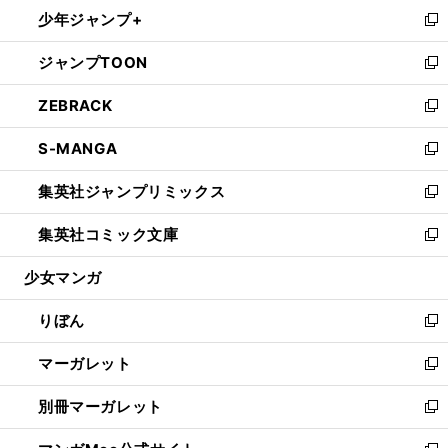
ウ
し
少年ジャンプ+
く
で
ド
ィ
い
新
開
ウ
ン
ウ
し
ジャンプTOON
く
で
ド
ィ
い
新
開
ウ
ン
ウ
し
ZEBRACK
く
で
ド
ィ
い
新
開
ウ
ン
ウ
し
S-MANGA
く
で
ド
ィ
い
新
開
ウ
ン
ウ
し
集英社ジャンプリミックス
く
で
ド
ィ
い
新
開
ウ
ン
ウ
し
集英社コミック文庫
く
で
ド
ィ
い
新
開
ウ
ン
ウ
し
少女マンガ
く
で
ド
ィ
い
開
ウ
ン
ウ
りぼん
く
で
ド
ィ
新
開
ウ
ン
し
マーガレット
く
で
ド
い
新
開
ウ
ウ
し
別冊マーガレット
く
で
ィ
い
新
開
ン
ウ
し