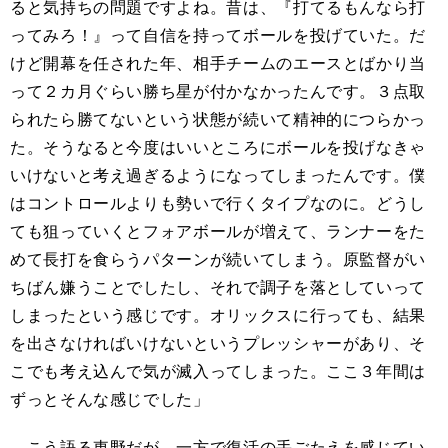
ると気持ちの問題ですよね。昔は、『打てるもんなら打
ってみろ！』って自信を持ってボールを投げていた。だ
けど開幕を任された年、相手チームのエースとばかり当
って２カ月ぐらい勝ち星が付かなかったんです。３点取
られたら勝てないという状態が続いて精神的につらかっ
た。そうなると今度はいいところにボールを投げなきゃ
いけないと考え過ぎるようになってしまったんです。僕
はコントロールよりも勢いで行くタイプなのに。どうし
ても狙っていくとフォアボールが増えて、ランナーをた
めて長打を食らうパターンが続いてしまう。原監督がい
ちばん嫌うことでしたし、それで調子を落としていって
しまったという感じです。オリックスに行っても、結果
を出さなければいけないというプレッシャーがあり、そ
こでも考え込んで気が滅入ってしまった。ここ３年間は
ずっとそんな感じでした」
こう語る東野だが、一方で復活の手ごたえを感じてい