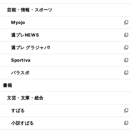
開
ウ
ン
ウ
し
芸能・情報・スポーツ
く
で
ド
ィ
い
開
ウ
ン
ウ
Myojo
く
で
ド
ィ
新
開
ウ
ン
し
週プレNEWS
く
で
ド
い
新
開
ウ
ウ
し
週プレ グラジャパ!
く
で
ィ
い
新
開
ン
ウ
し
Sportiva
く
ド
ィ
い
新
ウ
ン
ウ
し
パラスポ
で
ド
ィ
い
新
開
ウ
ン
ウ
し
書籍
く
で
ド
ィ
い
開
ウ
ン
ウ
文芸・文庫・総合
く
で
ド
ィ
開
ウ
ン
すばる
く
で
ド
新
開
ウ
し
小説すばる
く
で
い
新
開
ウ
し