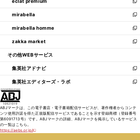
eclat premium
く
で
ド
ィ
い
新
開
ウ
ン
ウ
し
mirabella
く
で
ド
ィ
い
新
開
ウ
ン
ウ
し
mirabella homme
く
で
ド
ィ
い
新
開
ウ
ン
ウ
し
zakka market
く
で
ド
ィ
い
新
開
ウ
ン
ウ
し
その他WEBサービス
く
で
ド
ィ
い
開
ウ
ン
ウ
集英社アドナビ
く
で
ド
ィ
新
開
ウ
ン
し
集英社エディターズ・ラボ
く
で
ド
い
新
開
ウ
ウ
し
く
で
ィ
い
開
ン
ウ
ABJマークは、この電子書店・電子書籍配信サービスが、著作権者からコンテ
く
ド
ィ
ンツ使用許諾を得た正規版配信サービスであることを示す登録商標（登録番号
ウ
ン
第6091713号）です。ABJマークの詳細、ABJマークを掲示しているサービス
で
ド
の一覧はこちら。
開
ウ
https://aebs.or.jp/
新
く
で
し