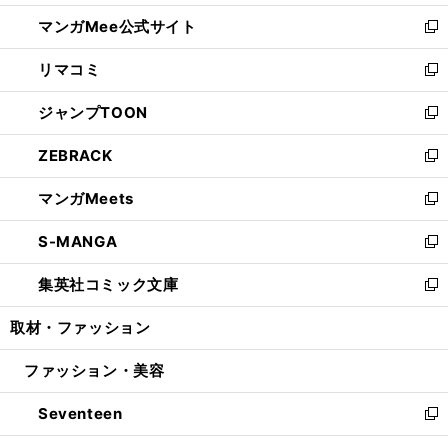
開
ン
ウ
し
マンガMee公式サイト
く
ド
ィ
い
新
ウ
ン
ウ
し
リマコミ
で
ド
ィ
い
新
開
ウ
ン
ウ
し
ジャンプTOON
く
で
ド
ィ
い
新
開
ウ
ン
ウ
し
ZEBRACK
く
で
ド
ィ
い
新
開
ウ
ン
ウ
し
マンガMeets
く
で
ド
ィ
い
新
開
ウ
ン
ウ
し
S-MANGA
く
で
ド
ィ
い
新
開
ウ
ン
ウ
し
集英社コミック文庫
く
で
ド
ィ
い
新
開
ウ
ン
ウ
し
取材・ファッション
く
で
ド
ィ
い
開
ウ
ン
ウ
ファッション・美容
く
で
ド
ィ
開
ウ
ン
Seventeen
く
で
ド
新
開
ウ
し