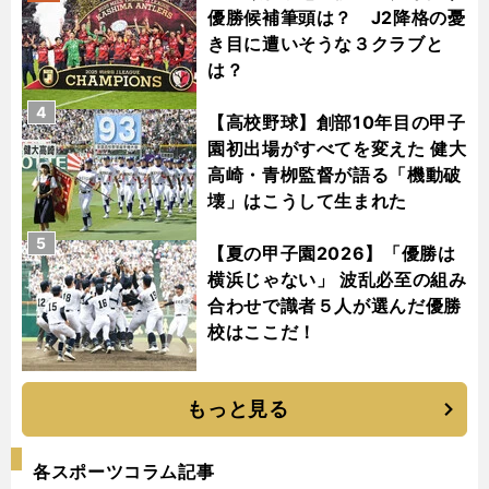
優勝候補筆頭は？ J2降格の憂
き目に遭いそうな３クラブと
は？
4
【高校野球】創部10年目の甲子
園初出場がすべてを変えた 健大
高崎・青栁監督が語る「機動破
壊」はこうして生まれた
5
【夏の甲子園2026】「優勝は
横浜じゃない」 波乱必至の組み
合わせで識者５人が選んだ優勝
校はここだ！
もっと見る
各スポーツコラム記事