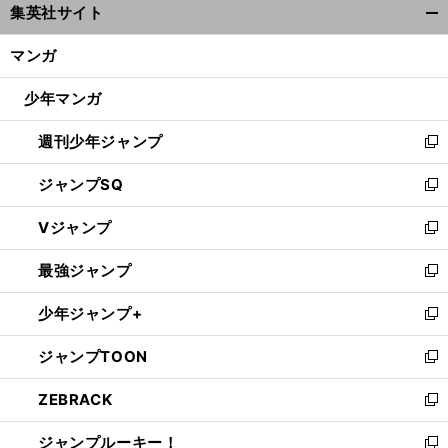
集英社サイト
ィ
開
ン
く/
マンガ
ド
閉
ウ
じ
少年マンガ
で
る
開
週刊少年ジャンプ
く
新
し
ジャンプSQ
い
新
ウ
し
Vジャンプ
ィ
い
新
ン
ウ
し
最強ジャンプ
ド
ィ
い
新
ウ
ン
ウ
し
少年ジャンプ+
で
ド
ィ
い
新
開
ウ
ン
ウ
し
ジャンプTOON
く
で
ド
ィ
い
新
開
ウ
ン
ウ
し
ZEBRACK
く
で
ド
ィ
い
新
開
ウ
ン
ウ
し
ジャンプルーキー！
く
で
ド
ィ
い
新