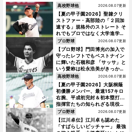
高校野球他
2026.08.07更新
【夏の甲子園2026】聖隷クリ
ストファー・高部陸の「２回加
速する」規格外のストレート そ
れでもプロではなく大学進学を
選ぶ理由
プロ野球
2026.08.07更新
【プロ野球】門田博光の加入で
守ったレフトでもベストナイン
に輝いた石嶺和彦 「サッサ」と
いう愛称は松永浩美がきっか
け？
高校野球他
2026.08.07更新
【夏の甲子園2026】大阪桐蔭
初優勝メンバー、最速157キロ
右腕、平成初完封＆初本塁打...
指揮官たちの知られざる現役時
代
プロ野球
2026.08.07更新
【江川卓伝】江川卓も認めた
「すばらしいピッチャー」 最強