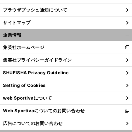
ブラウザプッシュ通知について
サイトマップ
企業情報
開
く/
集英社ホームページ
新
閉
し
じ
集英社プライバシーガイドライン
い
る
ウ
SHUEISHA Privacy Guideline
ィ
ン
Setting of Cookies
ド
ウ
web Sportivaについて
で
開
Web Sportivaについてのお問い合わせ
く
新
し
広告についてのお問い合わせ
い
ウ