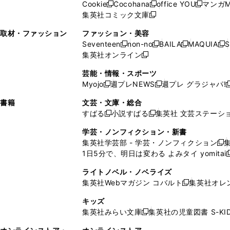
ド
ウ
ド
Cookie
Cocohana
office YOU
マンガM
く
く
新
新
新
ィ
ウ
ィ
ウ
ウ
で
ウ
集英社コミック文庫
し
新
し
し
ン
ィ
ン
ィ
で
開
で
い
し
い
い
ド
ン
ド
ン
取材・ファッション
ファッション・美容
開
く
開
ウ
い
ウ
ウ
ウ
ド
ウ
ド
Seventeen
non-no
BAILA
MAQUIA
S
く
く
新
新
新
新
ィ
ウ
ィ
ィ
で
ウ
で
ウ
集英社オンライン
し
新
し
し
し
ン
ィ
ン
ン
開
で
開
で
い
し
い
い
い
ド
ン
ド
ド
芸能・情報・スポーツ
く
開
く
開
ウ
い
ウ
ウ
ウ
ウ
ド
ウ
ウ
Myojo
週プレNEWS
週プレ グラジャパ!
く
く
新
新
新
ィ
ウ
ィ
ィ
ィ
で
ウ
で
で
し
し
ン
ィ
ン
ン
ン
書籍
文芸・文庫・総合
開
で
開
開
い
い
ド
ン
ド
ド
ド
すばる
小説すばる
集英社 文芸ステーシ
く
開
く
く
新
新
ウ
ウ
ウ
ド
ウ
ウ
ウ
く
し
し
ィ
ィ
学芸・ノンフィクション・新書
で
ウ
で
で
で
い
い
ン
ン
集英社学芸部 - 学芸・ノンフィクション
開
で
開
開
開
新
ウ
ウ
ド
ド
1日5分で、明日は変わる よみタイ yomitai
く
開
く
く
く
し
新
ィ
ィ
ウ
ウ
く
い
ン
ン
ライトノベル・ノベライズ
で
で
ウ
ド
ド
集英社Webマガジン コバルト
集英社オレ
開
開
新
ィ
ウ
ウ
く
く
し
ン
キッズ
で
で
い
ド
集英社みらい文庫
集英社の児童図書 S-KID
開
開
新
ウ
ウ
く
く
し
ィ