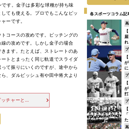
ンです。金子は多彩な球種が持ち味
としても使える。プロでもこんなピッ
各スポーツコラム記
チャーです。
高
【
トコースの攻めです。ピッチングの
届
れ
角線の攻めです。しかし金子の場合
巡
プ
できます。たとえば、ストレートのあ
ス
【
レートとまったく同じ軌道でスライダ
が
思って振りにいくのですが、途中から
に
5
なら、ダルビッシュ有や田中将大より
プ
な
【
が
打
ー
ピッチャーとい
プ
の
を迎えるのです
【
っ
はずっと二軍で
「
た
控
高