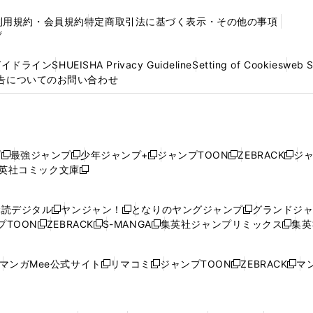
利用規約・会員規約
特定商取引法に基づく表示・その他の事項
プ
ガイドライン
SHUEISHA Privacy Guideline
Setting of Cookies
web 
告についてのお問い合わせ
プ
最強ジャンプ
少年ジャンプ+
ジャンプTOON
ZEBRACK
ジ
新
新
新
新
新
英社コミック文庫
し
新
し
し
し
し
い
い
し
い
い
い
ウ
ウ
い
ウ
ウ
ウ
購読デジタル
ヤンジャン！
となりのヤングジャンプ
グランドジ
新
新
新
ィ
ィ
ウ
ィ
ィ
ィ
プTOON
ZEBRACK
S-MANGA
集英社ジャンプリミックス
集英
新
し
新
し
新
し
新
ン
ン
ィ
ン
ン
ン
し
い
し
い
し
い
し
ド
ド
ン
ド
ド
ド
い
ウ
い
ウ
い
ウ
い
ウ
ウ
ド
ウ
ウ
ウ
マンガMee公式サイト
リマコミ
ジャンプTOON
ZEBRACK
マン
新
新
新
新
ウ
ィ
ウ
ィ
ウ
ィ
ウ
で
で
ウ
で
で
で
し
し
し
し
し
ィ
ン
ィ
ン
ィ
ン
ィ
開
開
で
開
開
開
い
い
い
い
い
ン
ド
ン
ド
ン
ド
ン
く
く
開
く
く
く
ウ
ウ
ウ
ウ
ウ