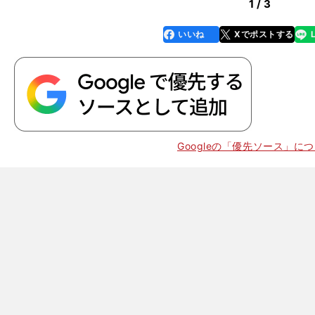
1 / 3
いいね
Xでポストする
line
faceboo
x
k
。
２
」
Googleの「優先ソース」に