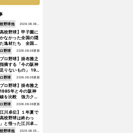
事
校野球他
2026.08.06更
高校野球】甲子園に
新
かなかった全国の隠
た逸材たち 全国を
って見つけた"幻の
ロ野球
2026.08.06更新
ター候補"たち
プロ野球】掛布雅之
指摘する「今の阪神
足りないもの」 198
年のチームよりもつ
ロ野球
2026.08.06更新
がりを感じない
プロ野球】掛布雅之
1985年と今の阪神
線を比較 強力クリ
ンナップと、チーム
ロ野球
2026.08.06更新
「大きな違い」を語
江川卓伝】１年夏で
た
高校野球は終わっ
」と悟った江川卓の
え投手は、公式戦わ
校野球他
2026.08.05更