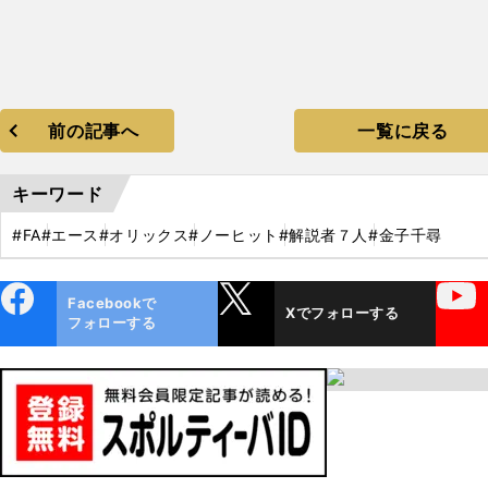
前の記事へ
一覧に戻る
キーワード
#FA
#エース
#オリックス
#ノーヒット
#解説者７人
#金子千尋
ebo
X
YouTube
Facebookで
Xでフォローする
ok
フォローする