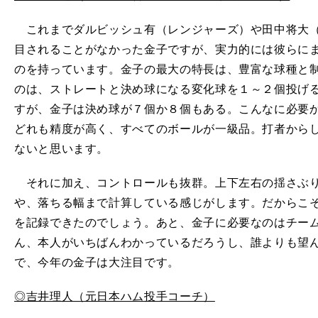
これまでダルビッシュ有（レンジャーズ）や田中将大（
目されることがなかった金子ですが、実力的には彼らに
のを持っています。金子の最大の特長は、豊富な球種と
のは、ストレートと決め球になる変化球を１～２個投げ
すが、金子は決め球が７個か８個もある。こんなに必要
どれも精度が高く、すべてのボールが一級品。打者から
ないと思います。
それに加え、コントロールも抜群。上下左右の揺さぶり
や、落ちる幅まで計算している感じがします。だからこそ
を記録できたのでしょう。あと、金子に必要なのはチー
ん、本人がいちばんわかっているだろうし、誰よりも望
で、今年の金子は大注目です。
◎吉井理人（元日本ハム投手コーチ）