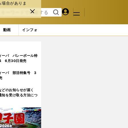
る場合がありま
マイペ
閉じ
検索
メニュ
ー
る
す
ジ
る
動画
インフォ
ィーバ バレーボール特
.4 6月30日発売
ィーバ 部活特集号 3
売
などのお知らせが届く
通知を受け取る方法につ