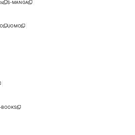
ウ
ド
s
S-MANGA
新
新
ィ
で
ウ
し
し
ン
開
で
い
い
ド
く
開
ウ
ウ
ウ
NO
UOMO
く
新
新
ィ
ィ
で
し
し
ン
ン
開
い
い
ド
ド
く
ウ
ウ
ウ
ウ
ィ
ィ
で
で
ン
ン
開
開
ド
ド
く
く
ウ
ウ
で
で
開
開
く
く
し
い
ウ
j-BOOKS
新
ィ
し
ン
い
ド
ウ
ウ
ィ