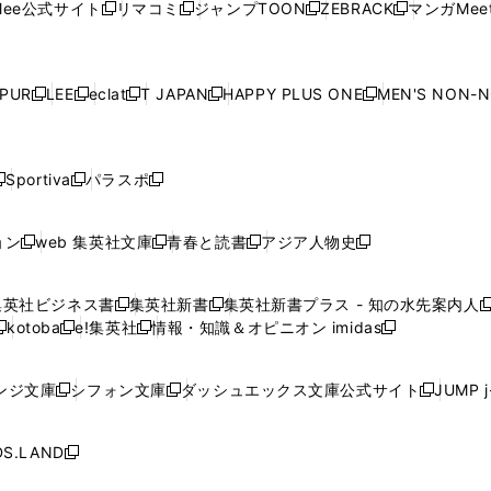
ド
ウ
ド
ウ
ド
ウ
ド
ee公式サイト
リマコミ
ジャンプTOON
ZEBRACK
マンガMeet
く
新
新
新
新
ィ
ィ
ィ
ィ
ィ
ウ
で
ウ
で
ウ
で
ウ
し
し
し
し
ン
ン
ン
ン
ン
で
開
で
開
で
開
で
い
い
い
い
ド
ド
ド
ド
ド
開
く
開
く
開
く
開
ウ
ウ
ウ
ウ
ウ
ウ
ウ
ウ
ウ
PUR
LEE
eclat
T JAPAN
HAPPY PLUS ONE
MEN'S NON-
く
く
く
く
新
新
新
新
新
ィ
ィ
ィ
ィ
で
で
で
で
で
し
し
し
し
し
ン
ン
ン
ン
開
開
開
開
開
い
い
い
い
い
ド
ド
ド
ド
く
く
く
く
く
ウ
ウ
ウ
ウ
ウ
ウ
ウ
ウ
ウ
Sportiva
パラスポ
新
新
ィ
ィ
ィ
ィ
ィ
で
で
で
で
し
し
し
ン
ン
ン
ン
ン
開
開
開
開
い
い
い
ド
ド
ド
ド
ド
ョン
web 集英社文庫
青春と読書
アジア人物史
く
く
く
く
新
新
新
新
ウ
ウ
ウ
ウ
ウ
ウ
ウ
ウ
し
し
し
し
ィ
ィ
ィ
で
で
で
で
で
い
い
い
い
ン
ン
ン
集英社ビジネス書
集英社新書
集英社新書プラス - 知の水先案内人
開
開
開
開
開
新
新
新
ウ
ウ
ウ
ウ
ド
ド
ド
kotoba
e!集英社
情報・知識＆オピニオン imidas
く
く
く
く
く
新
し
新
し
新
ィ
ィ
ィ
ィ
ウ
ウ
ウ
し
し
い
し
い
し
ン
ン
ン
ン
で
で
で
い
い
ウ
い
ウ
い
ド
ド
ド
ド
ンジ文庫
シフォン文庫
ダッシュエックス文庫公式サイト
JUMP 
開
開
開
新
新
新
ウ
ウ
ィ
ウ
ィ
ウ
ウ
ウ
ウ
ウ
く
く
く
し
し
し
ィ
ィ
ン
ィ
ン
ィ
で
で
で
で
い
い
い
ン
ン
ド
ン
ド
ン
S.LAND
開
開
開
開
新
ウ
ウ
ウ
ド
ド
ウ
ド
ウ
ド
く
く
く
く
し
ィ
ィ
ィ