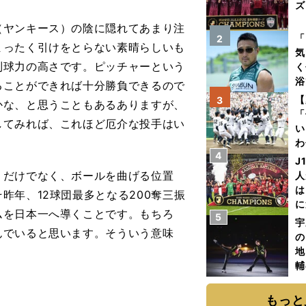
ズ
ヤンキース）の陰に隠れてあまり注
を
「
2
まったく引けをとらない素晴らしいも
気
制球力の高さです。ピッチャーという
く
浴
ることができれば十分勝負できるので
太
【
3
かな、と思うこともあるありますが、
ァ
「
してみれば、これほど厄介な投手はい
い
わ
4
だ
J
だけでなく、ボールを曲げる位置
人
は
昨年、12球団最多となる200奪三振
に
ムを日本一へ導くことです。もちろ
5
と
宇
んでいると思います。そういう意味
の
地
輔
題
もっと