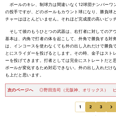
ボールのキレ、制球力は間違いなく12球団ナンバーワ
の投手ですが、どのボールもカウント球になり、勝負球
チャーはほとんどいません。それほど完成度の高いピッ
そして彼のもうひとつの武器は、右打者に対してのアウ
基本は、内角で打者の体を起こして、外角で勝負する対
は、インコースを使わなくても外の出し入れだけで勝負
とにスライダーを投げるとします。その時、金子はスト
ーを投げてきます。打者としては完全にストレートだと
ボールが変化するため対応できない。外の出し入れだけ
も上だと思います。
次のページへ
◎野田浩司（元阪神、オリックス） 
うのは、キャンプ中にしっかり投げ込みをしてシーズン
が、金子はほとんど行ないません。昨年も、キャンプ中
次
マイペースの調整を続
1
2
3
のページへ