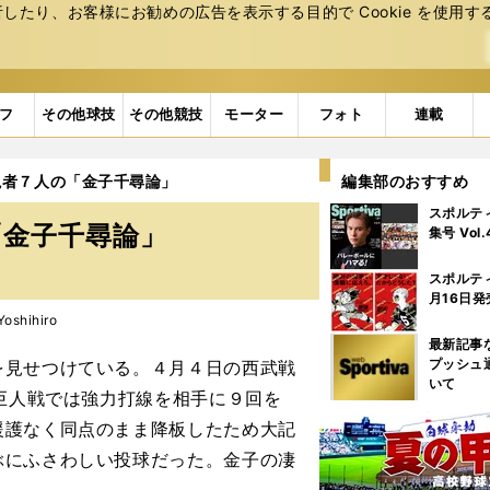
たり、お客様にお勧めの広告を表⽰する⽬的で Cookie を使⽤す
フ
その他球技
その他競技
モーター
フォト
連載
説者７人の「金子千尋論」
編集部のおすすめ
スポルテ
「金子千尋論」
集号 Vol
スポルテ
月16日発
shihiro
最新記事
プッシュ
見せつけている。４月４日の西武戦
いて
の巨人戦では強力打線を相手に９回を
援護なく同点のまま降板したため大記
ぶにふさわしい投球だった。金子の凄