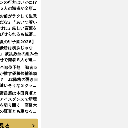
ンの行方はいかに!?
５人の識者が全順位
大胆予想
お前がラクして生意
だな」「あいつ若い
せに」厳しい言葉を
びせられるも佐藤慎
郎が貫いた誇りとフ
夏の甲子園2026】
ンへの思い
優勝は横浜じゃな
」 波乱必至の組み合
せで識者５人が選ん
優勝校はここだ！
1全順位予想 識者５
が推す優勝候補筆頭
？ J2降格の憂き目
遭いそうな３クラブ
は？
野昌磨は本田真凜と
アイスダンスで新境
を切り開く 高橋大
の証言とも重なる課
と楽しさ
見る