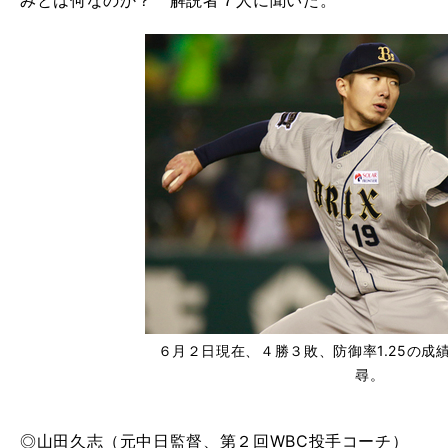
みとは何なのか？ 解説者７人に聞いた。
６月２日現在、４勝３敗、防御率1.25の成
尋。
◎山田久志（元中日監督、第２回WBC投手コーチ）