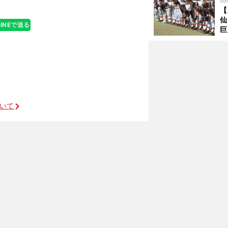
ず
【
で
仙
受
LINEで送る
巨
恩
交
ついて