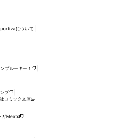
Sportivaについて
ャンプルーキー！
新
し
い
ウ
ャンプ
新
ィ
社コミック文庫
し
新
ン
い
し
ド
ウ
い
ウ
ガMeets
新
ィ
ウ
で
し
ン
ィ
開
い
ド
ン
く
ウ