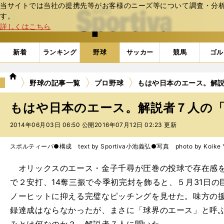
当サイトでは当社の提携先等がお客様のニーズ等について調査・分析し
web Sportiva (webスポルティーバ)
す。
詳しくはこちら
新着
ランキング
野球
サッカー
競馬
ゴル
we
野球の記事一覧
プロ野球
もはや日本のエース。解
b
ス
もはや日本のエース。解説者７人の
ポ
ル
2014年06月03日 06:50 公開
2016年07月12日 02:23 更新
テ
ィ
スポルティーバ●構成 text by Sportiva
小池義弘●写真 photo by Koike Yo
ー
バ
オリックスのエース・金子千尋が圧巻の投球で存在感を
で２安打、14奪三振で今季初完封を飾ると、５月31日
ノーヒットに抑える完璧なピッチングを見せた。味方の
録達成はならなかったが、まさに「球界のエース」と呼