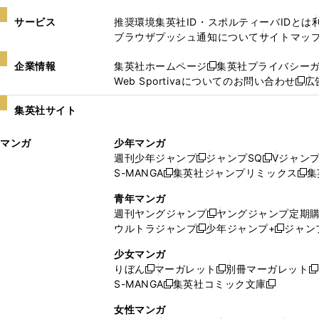
サービス
推奨環境
集英社ID・スポルティーバIDとは
ブラウザプッシュ通知について
サイトマッ
企業情報
集英社ホームページ
集英社プライバシー
新
Web Sportivaについてのお問い合わせ
広
し
新
い
し
集英社サイト
ウ
い
ィ
ウ
マンガ
少年マンガ
ン
ィ
週刊少年ジャンプ
ジャンプSQ
Vジャン
ド
ン
新
新
S-MANGA
集英社ジャンプリミックス
集
ウ
ド
新
し
し
新
で
ウ
し
い
い
し
青年マンガ
開
で
い
ウ
ウ
い
週刊ヤングジャンプ
ヤングジャンプ定期
新
く
開
ウ
ィ
ィ
ウ
ウルトラジャンプ
少年ジャンプ+
ジャン
新
し
新
く
ィ
ン
ン
ィ
し
い
し
ン
ド
ド
ン
少女マンガ
い
ウ
い
ド
ウ
ウ
ド
りぼん
マーガレット
別冊マーガレット
新
新
新
ウ
ィ
ウ
ウ
で
で
ウ
S-MANGA
集英社コミック文庫
し
新
し
新
ィ
ン
ィ
で
開
開
で
い
し
い
し
ン
ド
ン
女性マンガ
開
く
く
開
ウ
い
ウ
い