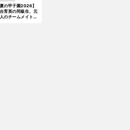
か16イニングの登板
夏の甲子園2026】
新
大洋から２位指名を
台育英の同級生、元
けた
人のチームメイト、
師と教え子...聖地で
差する運命の再会
前
へ