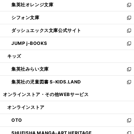
集英社オレンジ文庫
く
で
ド
い
新
開
ウ
ウ
し
シフォン文庫
く
で
ィ
い
新
開
ン
ウ
し
ダッシュエックス文庫公式サイト
く
ド
ィ
い
新
ウ
ン
ウ
し
JUMP j-BOOKS
で
ド
ィ
い
新
開
ウ
ン
ウ
し
キッズ
く
で
ド
ィ
い
開
ウ
ン
ウ
集英社みらい文庫
く
で
ド
ィ
新
開
ウ
ン
し
集英社の児童図書 S-KIDS.LAND
く
で
ド
い
新
開
ウ
ウ
し
オンラインストア・
その他WEBサービス
く
で
ィ
い
開
ン
ウ
オンラインストア
く
ド
ィ
ウ
ン
OTO
で
ド
新
開
ウ
し
SHUEISHA MANGA-ART HERITAGE
く
で