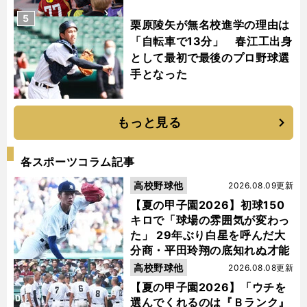
5
栗原陵矢が無名校進学の理由は
「自転車で13分」 春江工出身
として最初で最後のプロ野球選
手となった
もっと見る
各スポーツコラム記事
高校野球他
2026.08.09更新
【夏の甲子園2026】初球150
キロで「球場の雰囲気が変わっ
た」 29年ぶり白星を呼んだ大
分商・平田玲翔の底知れぬ才能
高校野球他
2026.08.08更新
【夏の甲子園2026】「ウチを
選んでくれるのは『Ｂランク』