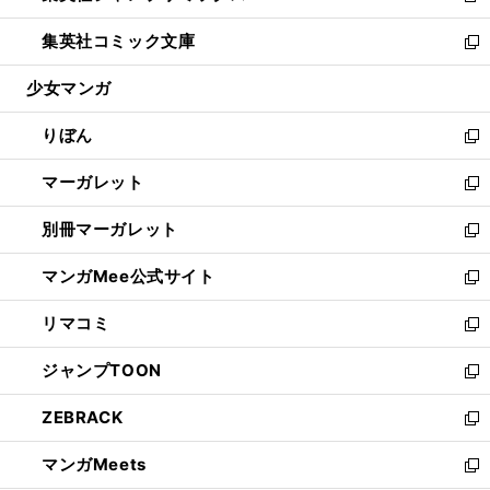
開
ウ
ン
ウ
し
集英社コミック文庫
く
で
ド
ィ
い
新
開
ウ
ン
ウ
し
少女マンガ
く
で
ド
ィ
い
開
ウ
ン
ウ
りぼん
く
で
ド
ィ
新
開
ウ
ン
し
マーガレット
く
で
ド
い
新
開
ウ
ウ
し
別冊マーガレット
く
で
ィ
い
新
開
ン
ウ
し
マンガMee公式サイト
く
ド
ィ
い
新
ウ
ン
ウ
し
リマコミ
で
ド
ィ
い
新
開
ウ
ン
ウ
し
ジャンプTOON
く
で
ド
ィ
い
新
開
ウ
ン
ウ
し
ZEBRACK
く
で
ド
ィ
い
新
開
ウ
ン
ウ
し
マンガMeets
く
で
ド
ィ
い
新
開
ウ