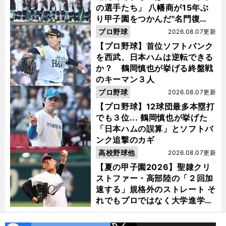
の選手たち」 八幡商が15年ぶ
り甲子園をつかんだ"名門復
活"の舞台裏
プロ野球
2026.08.07更新
【プロ野球】首位ソフトバンク
を西武、日本ハムは逆転できる
か？ 鶴岡慎也が挙げる終盤戦
のキーマン３人
プロ野球
2026.08.07更新
【プロ野球】12球団最多本塁打
でも３位... 鶴岡慎也が挙げた
「日本ハムの誤算」とソフトバ
ンク追撃のカギ
高校野球他
2026.08.07更新
【夏の甲子園2026】聖隷クリ
ストファー・高部陸の「２回加
速する」規格外のストレート そ
れでもプロではなく大学進学を
選ぶ理由