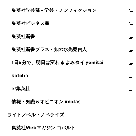
開
ウ
ン
ウ
集英社学芸部 - 学芸・ノンフィクション
く
で
ド
ィ
新
開
ウ
ン
し
集英社ビジネス書
く
で
ド
い
新
開
ウ
ウ
し
集英社新書
く
で
ィ
い
新
開
ン
ウ
し
集英社新書プラス - 知の水先案内人
く
ド
ィ
い
新
ウ
ン
ウ
し
1日5分で、明日は変わる よみタイ yomitai
で
ド
ィ
い
新
開
ウ
ン
ウ
し
kotoba
く
で
ド
ィ
い
新
開
ウ
ン
ウ
し
e!集英社
く
で
ド
ィ
い
新
開
ウ
ン
ウ
し
情報・知識＆オピニオン imidas
く
で
ド
ィ
い
新
開
ウ
ン
ウ
し
ライトノベル・ノベライズ
く
で
ド
ィ
い
開
ウ
ン
ウ
集英社Webマガジン コバルト
く
で
ド
ィ
新
開
ウ
ン
し