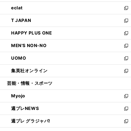
開
ウ
ン
ウ
し
eclat
く
で
ド
ィ
い
新
開
ウ
ン
ウ
し
T JAPAN
く
で
ド
ィ
い
新
開
ウ
ン
ウ
し
HAPPY PLUS ONE
く
で
ド
ィ
い
新
開
ウ
ン
ウ
し
MEN'S NON-NO
く
で
ド
ィ
い
新
開
ウ
ン
ウ
し
UOMO
く
で
ド
ィ
い
新
開
ウ
ン
ウ
し
集英社オンライン
く
で
ド
ィ
い
新
開
ウ
ン
ウ
し
芸能・情報・スポーツ
く
で
ド
ィ
い
開
ウ
ン
ウ
Myojo
く
で
ド
ィ
新
開
ウ
ン
し
週プレNEWS
く
で
ド
い
新
開
ウ
ウ
し
週プレ グラジャパ!
く
で
ィ
い
新
開
ン
ウ
し