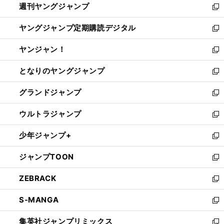
週刊ヤングジャンプ
く
で
ド
ィ
新
開
ウ
ン
し
ヤングジャンプ定期購読デジタル
く
で
ド
い
新
開
ウ
ウ
し
ヤンジャン！
く
で
ィ
い
新
開
ン
ウ
し
となりのヤングジャンプ
く
ド
ィ
い
新
ウ
ン
ウ
し
グランドジャンプ
で
ド
ィ
い
新
開
ウ
ン
ウ
し
ウルトラジャンプ
く
で
ド
ィ
い
新
開
ウ
ン
ウ
し
少年ジャンプ+
く
で
ド
ィ
い
新
開
ウ
ン
ウ
し
ジャンプTOON
く
で
ド
ィ
い
新
開
ウ
ン
ウ
し
ZEBRACK
く
で
ド
ィ
い
新
開
ウ
ン
ウ
し
S-MANGA
く
で
ド
ィ
い
新
開
ウ
ン
ウ
し
集英社ジャンプリミックス
く
で
ド
ィ
い
新