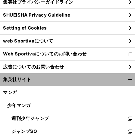
集英社プライバシーガイドライン
い
る
ウ
SHUEISHA Privacy Guideline
ィ
ン
Setting of Cookies
ド
ウ
web Sportivaについて
で
開
Web Sportivaについてのお問い合わせ
く
新
し
広告についてのお問い合わせ
い
ウ
集英社サイト
ィ
開
ン
く/
マンガ
ド
閉
ウ
じ
少年マンガ
で
る
開
週刊少年ジャンプ
く
新
し
ジャンプSQ
い
新