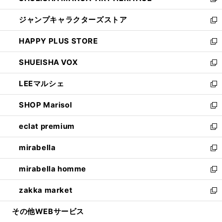
い
新
開
ウ
し
ジャンプキャラクターズストア
く
ィ
い
新
ン
ウ
し
HAPPY PLUS STORE
ド
ィ
い
新
ウ
ン
ウ
し
SHUEISHA VOX
で
ド
ィ
い
新
開
ウ
ン
ウ
し
LEEマルシェ
く
で
ド
ィ
い
新
開
ウ
ン
ウ
し
SHOP Marisol
く
で
ド
ィ
い
新
開
ウ
ン
ウ
し
eclat premium
く
で
ド
ィ
い
新
開
ウ
ン
ウ
し
mirabella
く
で
ド
ィ
い
新
開
ウ
ン
ウ
し
mirabella homme
く
で
ド
ィ
い
新
開
ウ
ン
ウ
し
zakka market
く
で
ド
ィ
い
新
開
ウ
ン
ウ
し
その他WEBサービス
く
で
ド
ィ
い