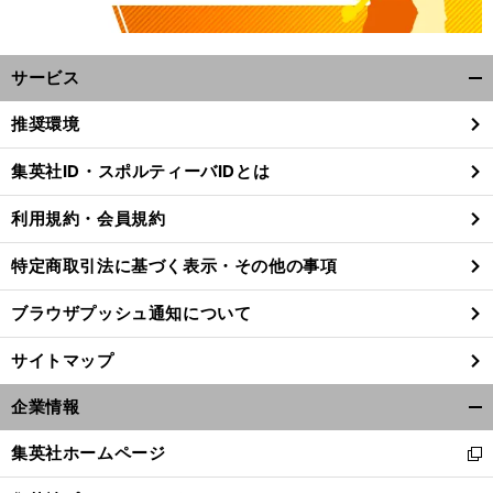
サービス
開
く/
推奨環境
閉
じ
集英社ID・スポルティーバIDとは
る
前
本一を予感させる斎藤佑樹の復活と大谷翔平の覚醒
へ
利用規約・会員規約
特定商取引法に基づく表示・その他の事項
ブラウザプッシュ通知について
サイトマップ
企業情報
開
く/
集英社ホームページ
新
閉
し
じ