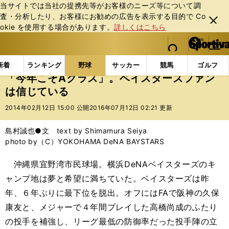
当サイトでは当社の提携先等がお客様のニーズ等について調
査・分析したり、お客様にお勧めの広告を表⽰する⽬的で Co
閉じ
okie を使⽤する場合があります。
詳しくはこちら
る
マイペ
web Sportiva (webスポルティーバ)
検索
メニュ
we
ー
野球の記事一覧
プロ野球
「今年こそAクラス」。
b
ジ
新着
ランキング
野球
サッカー
競馬
ゴルフ
ス
「今年こそAクラス」。ベイスターズファン
ポ
は信じている
ル
テ
2014年02月12日 15:00 公開
2016年07月12日 02:21 更新
ィ
ー
島村誠也●文 text by Shimamura Seiya
バ
photo by（C）YOKOHAMA DeNA BAYSTARS
沖縄県宜野湾市民球場。横浜DeNAベイスターズのキ
ャンプ地は夢と希望に満ちていた。ベイスターズは昨
年、６年ぶりに最下位を脱出。オフにはFAで阪神の久保
康友と、メジャーで４年間プレイした高橋尚成のふたり
の投手を補強し、リーグ最低の防御率だった投手陣の立