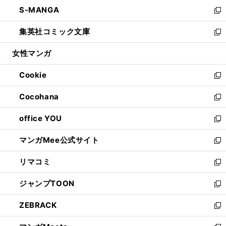
ン
ウ
し
S-MANGA
く
で
ド
ィ
い
新
開
ウ
ン
ウ
し
集英社コミック文庫
く
で
ド
ィ
い
新
開
ウ
ン
ウ
し
女性マンガ
く
で
ド
ィ
い
開
ウ
ン
ウ
Cookie
く
で
ド
ィ
新
開
ウ
ン
し
Cocohana
く
で
ド
い
新
開
ウ
ウ
し
office YOU
く
で
ィ
い
新
開
ン
ウ
し
マンガMee公式サイト
く
ド
ィ
い
新
ウ
ン
ウ
し
リマコミ
で
ド
ィ
い
新
開
ウ
ン
ウ
し
ジャンプTOON
く
で
ド
ィ
い
新
開
ウ
ン
ウ
し
ZEBRACK
く
で
ド
ィ
い
新
開
ウ
ン
ウ
し