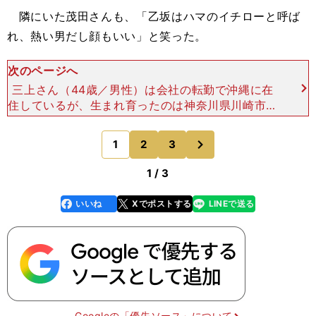
隣にいた茂田さんも、「乙坂はハマのイチローと呼ば
れ、熱い男だし顔もいい」と笑った。
次のページへ
三上さん（44歳／男性）は会社の転勤で沖縄に在
住しているが、生まれ育ったのは神奈川県川崎市。
ベイスターズの前々身の大洋ホエールズ時代からの
ファンだ。ベイスターズのキャンプには奥様と一緒
次
1
2
3
のページへ
に５年ほど通って
1 / 3
いいね
Xでポストする
LINEで送る
line
faceboo
x
k
Googleの「優先ソース」について