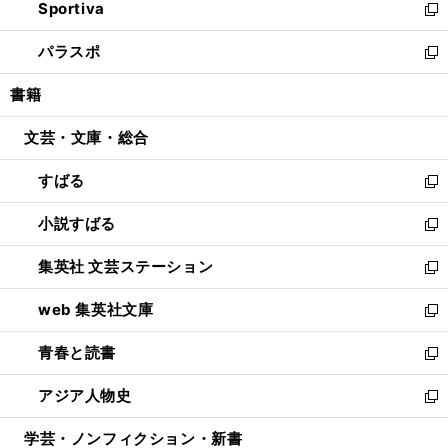
Sportiva
く
ド
ィ
い
新
ウ
ン
ウ
し
パラスポ
で
ド
ィ
い
新
開
ウ
ン
ウ
し
書籍
く
で
ド
ィ
い
開
ウ
ン
ウ
文芸・文庫・総合
く
で
ド
ィ
開
ウ
ン
すばる
く
で
ド
新
開
ウ
し
小説すばる
く
で
い
新
開
ウ
し
集英社 文芸ステーション
く
ィ
い
新
ン
ウ
し
web 集英社文庫
ド
ィ
い
新
ウ
ン
ウ
し
青春と読書
で
ド
ィ
い
新
開
ウ
ン
ウ
し
アジア人物史
く
で
ド
ィ
い
新
開
ウ
ン
ウ
し
学芸・ノンフィクション・新書
く
で
ド
ィ
い