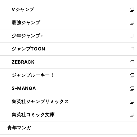
ウ
し
Vジャンプ
ィ
い
新
ン
ウ
し
最強ジャンプ
ド
ィ
い
新
ウ
ン
ウ
し
少年ジャンプ+
で
ド
ィ
い
新
開
ウ
ン
ウ
し
ジャンプTOON
く
で
ド
ィ
い
新
開
ウ
ン
ウ
し
ZEBRACK
く
で
ド
ィ
い
新
開
ウ
ン
ウ
し
ジャンプルーキー！
く
で
ド
ィ
い
新
開
ウ
ン
ウ
し
S-MANGA
く
で
ド
ィ
い
新
開
ウ
ン
ウ
し
集英社ジャンプリミックス
く
で
ド
ィ
い
新
開
ウ
ン
ウ
し
集英社コミック文庫
く
で
ド
ィ
い
新
開
ウ
ン
ウ
し
青年マンガ
く
で
ド
ィ
い
開
ウ
ン
ウ