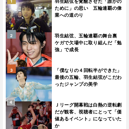
羽生結弦を覚醒させた「誰かの
1
ために」の思い 五輪連覇の偉
業への道のり
羽生結弦、五輪連覇の舞台裏
2
ケガで欠場中に取り組んだ「勉
強」で成長
「僕なりの４回転半ができた」
3
最後の五輪、羽生結弦がこだわ
ったジャンプの美学
4
Ｊリーグ開幕戦は白熱の逆転劇
だが観客、視聴者にとって「価
値あるイベント」になっていた
か