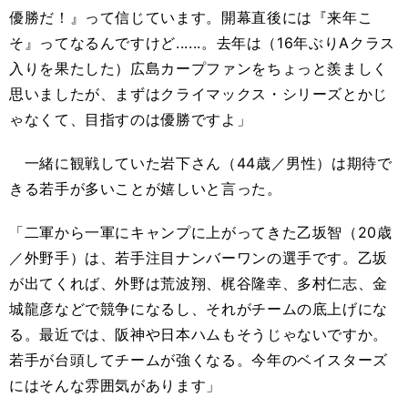
優勝だ！』って信じています。開幕直後には『来年こ
そ』ってなるんですけど......。去年は（16年ぶりAクラス
入りを果たした）広島カープファンをちょっと羨ましく
思いましたが、まずはクライマックス・シリーズとかじ
ゃなくて、目指すのは優勝ですよ」
一緒に観戦していた岩下さん（44歳／男性）は期待で
きる若手が多いことが嬉しいと言った。
「二軍から一軍にキャンプに上がってきた乙坂智（20歳
／外野手）は、若手注目ナンバーワンの選手です。乙坂
が出てくれば、外野は荒波翔、梶谷隆幸、多村仁志、金
城龍彦などで競争になるし、それがチームの底上げにな
る。最近では、阪神や日本ハムもそうじゃないですか。
若手が台頭してチームが強くなる。今年のベイスターズ
にはそんな雰囲気があります」