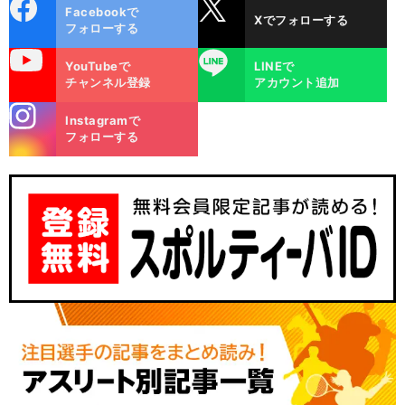
cebo
X
Facebookで
Xでフォローする
ok
フォローする
uTube
LINE
YouTubeで
LINEで
チャンネル登録
アカウント追加
stagra
Instagramで
m
フォローする