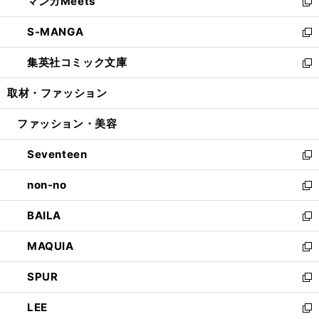
マンガMeets
く
で
ド
ィ
い
新
開
ウ
ン
ウ
し
S-MANGA
く
で
ド
ィ
い
新
開
ウ
ン
ウ
し
集英社コミック文庫
く
で
ド
ィ
い
新
開
ウ
ン
ウ
し
取材・ファッション
く
で
ド
ィ
い
開
ウ
ン
ウ
ファッション・美容
く
で
ド
ィ
開
ウ
ン
Seventeen
く
で
ド
新
開
ウ
し
non-no
く
で
い
新
開
ウ
し
BAILA
く
ィ
い
新
ン
ウ
し
MAQUIA
ド
ィ
い
新
ウ
ン
ウ
し
SPUR
で
ド
ィ
い
新
開
ウ
ン
ウ
し
LEE
く
で
ド
ィ
い
新