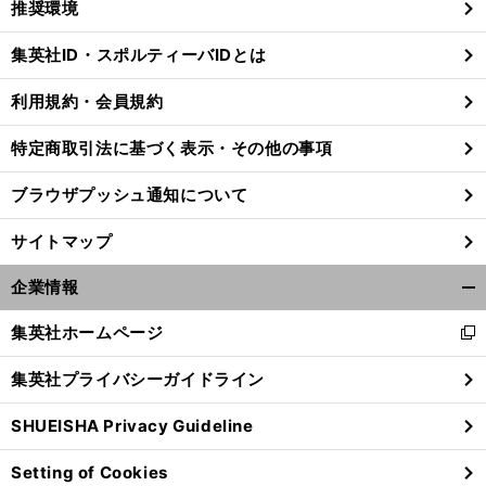
推奨環境
閉
じ
集英社ID・スポルティーバIDとは
る
利用規約・会員規約
」
。
、
前
特定商取引法に基づく表示・その他の事項
へ
CS
ブラウザプッシュ通知について
サイトマップ
企業情報
開
く/
集英社ホームページ
新
閉
し
じ
集英社プライバシーガイドライン
い
る
ウ
SHUEISHA Privacy Guideline
ィ
ン
Setting of Cookies
ド