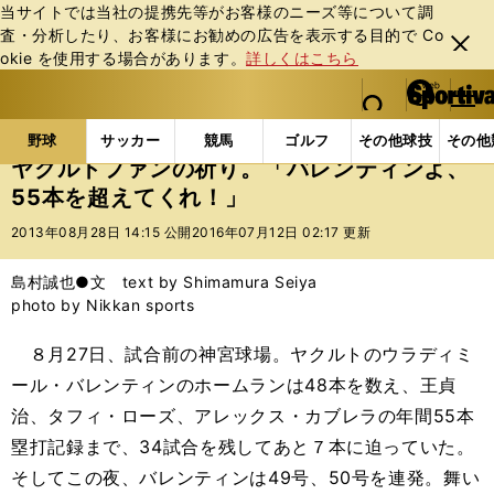
当サイトでは当社の提携先等がお客様のニーズ等について調
査・分析したり、お客様にお勧めの広告を表⽰する⽬的で Co
閉じ
okie を使⽤する場合があります。
詳しくはこちら
る
マイペ
web Sportiva (webスポルティーバ)
検索
メニュ
we
ー
野球の記事一覧
プロ野球
ヤクルトファンの祈り。「
b
ジ
野球
サッカー
競馬
ゴルフ
その他球技
その他
ス
ヤクルトファンの祈り。「バレンティンよ、
ポ
55本を超えてくれ！」
ル
テ
2013年08月28日 14:15 公開
2016年07月12日 02:17 更新
ィ
ー
島村誠也●文 text by Shimamura Seiya
バ
photo by Nikkan sports
８月27日、試合前の神宮球場。ヤクルトのウラディミ
ール・バレンティンのホームランは48本を数え、王貞
治、タフィ・ローズ、アレックス・カブレラの年間55本
塁打記録まで、34試合を残してあと７本に迫っていた。
そしてこの夜、バレンティンは49号、50号を連発。舞い