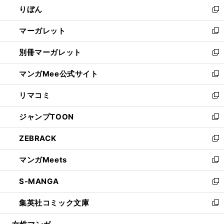
りぼん
く
で
ド
ィ
新
開
ウ
ン
し
マーガレット
く
で
ド
い
新
開
ウ
ウ
し
別冊マーガレット
く
で
ィ
い
新
開
ン
ウ
し
マンガMee公式サイト
く
ド
ィ
い
新
ウ
ン
ウ
し
リマコミ
で
ド
ィ
い
新
開
ウ
ン
ウ
し
ジャンプTOON
く
で
ド
ィ
い
新
開
ウ
ン
ウ
し
ZEBRACK
く
で
ド
ィ
い
新
開
ウ
ン
ウ
し
マンガMeets
く
で
ド
ィ
い
新
開
ウ
ン
ウ
し
S-MANGA
く
で
ド
ィ
い
新
開
ウ
ン
ウ
し
集英社コミック文庫
く
で
ド
ィ
い
新
開
ウ
ン
ウ
し
く