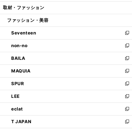
開
ウ
ン
ウ
し
取材・ファッション
く
で
ド
ィ
い
開
ウ
ン
ウ
ファッション・美容
く
で
ド
ィ
開
ウ
ン
Seventeen
く
で
ド
新
開
ウ
し
non-no
く
で
い
新
開
ウ
し
BAILA
く
ィ
い
新
ン
ウ
し
MAQUIA
ド
ィ
い
新
ウ
ン
ウ
し
SPUR
で
ド
ィ
い
新
開
ウ
ン
ウ
し
LEE
く
で
ド
ィ
い
新
開
ウ
ン
ウ
し
eclat
く
で
ド
ィ
い
新
開
ウ
ン
ウ
し
T JAPAN
く
で
ド
ィ
い
新
開
ウ
ン
ウ
し