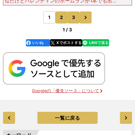
位だけどバレンティンのホームランが1本でも出れ
ば、ああ良かったって帰れるもんね。宮本（慎也）
選手も引退するからできるだけ見たい、秋になって
次
1
2
3
のページへ
も消化試合が
1 / 3
いいね
Xでポストする
LINEで送る
line
faceboo
x
k
Googleの「優先ソース」について
一覧に戻る