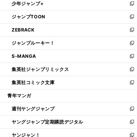
少年ジャンプ+
で
ド
ィ
い
新
開
ウ
ン
ウ
し
ジャンプTOON
く
で
ド
ィ
い
新
開
ウ
ン
ウ
し
ZEBRACK
く
で
ド
ィ
い
新
開
ウ
ン
ウ
し
ジャンプルーキー！
く
で
ド
ィ
い
新
開
ウ
ン
ウ
し
S-MANGA
く
で
ド
ィ
い
新
開
ウ
ン
ウ
し
集英社ジャンプリミックス
く
で
ド
ィ
い
新
開
ウ
ン
ウ
し
集英社コミック文庫
く
で
ド
ィ
い
新
開
ウ
ン
ウ
し
青年マンガ
く
で
ド
ィ
い
開
ウ
ン
ウ
週刊ヤングジャンプ
く
で
ド
ィ
新
開
ウ
ン
し
ヤングジャンプ定期購読デジタル
く
で
ド
い
新
開
ウ
ウ
し
ヤンジャン！
く
で
ィ
い
新