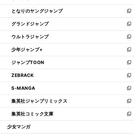
開
ン
ウ
し
となりのヤングジャンプ
く
ド
ィ
い
新
ウ
ン
ウ
し
グランドジャンプ
で
ド
ィ
い
新
開
ウ
ン
ウ
し
ウルトラジャンプ
く
で
ド
ィ
い
新
開
ウ
ン
ウ
し
少年ジャンプ+
く
で
ド
ィ
い
新
開
ウ
ン
ウ
し
ジャンプTOON
く
で
ド
ィ
い
新
開
ウ
ン
ウ
し
ZEBRACK
く
で
ド
ィ
い
新
開
ウ
ン
ウ
し
S-MANGA
く
で
ド
ィ
い
新
開
ウ
ン
ウ
し
集英社ジャンプリミックス
く
で
ド
ィ
い
新
開
ウ
ン
ウ
し
集英社コミック文庫
く
で
ド
ィ
い
新
開
ウ
ン
ウ
し
少女マンガ
く
で
ド
ィ
い
開
ウ
ン
ウ