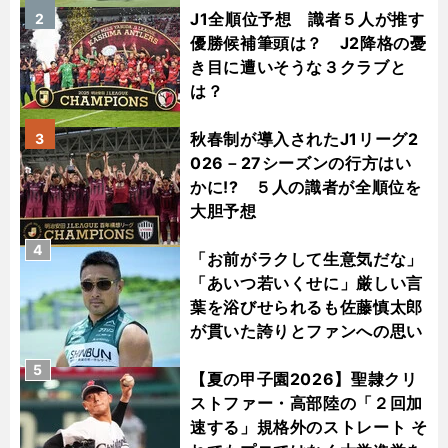
J1全順位予想 識者５人が推す
2
優勝候補筆頭は？ J2降格の憂
き目に遭いそうな３クラブと
は？
秋春制が導入されたJ1リーグ2
3
026－27シーズンの行方はい
かに!? ５人の識者が全順位を
大胆予想
4
「お前がラクして生意気だな」
「あいつ若いくせに」厳しい言
葉を浴びせられるも佐藤慎太郎
が貫いた誇りとファンへの思い
5
【夏の甲子園2026】聖隷クリ
ストファー・高部陸の「２回加
速する」規格外のストレート そ