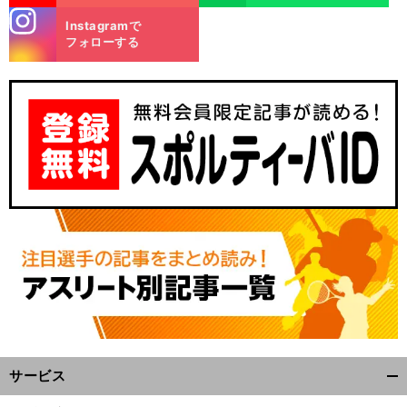
stagra
Instagramで
m
フォローする
サービス
開
く/