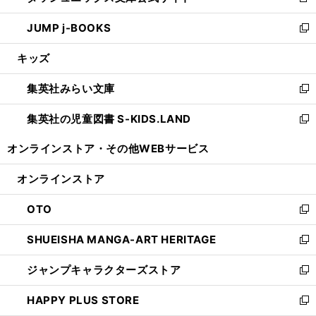
新
ウ
ン
ウ
し
JUMP j-BOOKS
で
ド
ィ
い
新
開
ウ
ン
ウ
し
キッズ
く
で
ド
ィ
い
開
ウ
ン
ウ
集英社みらい文庫
く
で
ド
ィ
新
開
ウ
ン
し
集英社の児童図書 S-KIDS.LAND
く
で
ド
い
新
開
ウ
ウ
し
オンラインストア・
その他WEBサービス
く
で
ィ
い
開
ン
ウ
オンラインストア
く
ド
ィ
ウ
ン
OTO
で
ド
新
開
ウ
し
SHUEISHA MANGA-ART HERITAGE
く
で
い
新
開
ウ
し
ジャンプキャラクターズストア
く
ィ
い
新
ン
ウ
し
HAPPY PLUS STORE
ド
ィ
い
新
ウ