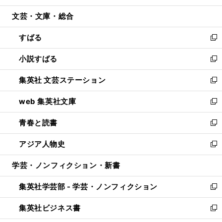
開
ウ
ン
ウ
文芸・文庫・総合
く
で
ド
ィ
開
ウ
ン
すばる
く
で
ド
新
開
ウ
し
小説すばる
く
で
い
新
開
ウ
し
集英社 文芸ステーション
く
ィ
い
新
ン
ウ
し
web 集英社文庫
ド
ィ
い
新
ウ
ン
ウ
し
青春と読書
で
ド
ィ
い
新
開
ウ
ン
ウ
し
アジア人物史
く
で
ド
ィ
い
新
開
ウ
ン
ウ
し
学芸・ノンフィクション・新書
く
で
ド
ィ
い
開
ウ
ン
ウ
集英社学芸部 - 学芸・ノンフィクション
く
で
ド
ィ
新
開
ウ
ン
し
集英社ビジネス書
く
で
ド
い
新
開
ウ
ウ
し