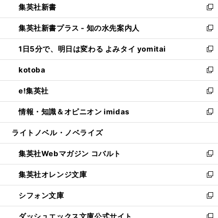
集英社新書
く
で
ィ
い
新
開
ン
ウ
し
集英社新書プラス - 知の水先案内人
く
ド
ィ
い
新
ウ
ン
ウ
し
1日5分で、明日は変わる よみタイ yomitai
で
ド
ィ
い
新
開
ウ
ン
ウ
し
kotoba
く
で
ド
ィ
い
新
開
ウ
ン
ウ
し
e!集英社
く
で
ド
ィ
い
新
開
ウ
ン
ウ
し
情報・知識＆オピニオン imidas
く
で
ド
ィ
い
新
開
ウ
ン
ウ
し
ライトノベル・ノベライズ
く
で
ド
ィ
い
開
ウ
ン
ウ
集英社Webマガジン コバルト
く
で
ド
ィ
新
開
ウ
ン
し
集英社オレンジ文庫
く
で
ド
い
新
開
ウ
ウ
し
シフォン文庫
く
で
ィ
い
新
開
ン
ウ
し
ダッシュエックス文庫公式サイト
く
ド
ィ
い