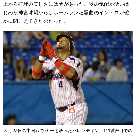
上がる打球の美しさには夢があった。秋の気配が漂いは
じめた神宮球場からはホームラン狂騒曲のイントロが確
かに聞こえてきたのだった。
８月27日の中日戦で50号を放ったバレンティン。111試合目での