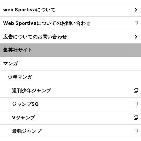
ウ
web Sportivaについて
で
開
Web Sportivaについてのお問い合わせ
く
新
し
広告についてのお問い合わせ
い
ウ
集英社サイト
ィ
開
ン
く/
マンガ
ド
閉
ウ
じ
少年マンガ
で
る
開
週刊少年ジャンプ
く
新
し
ジャンプSQ
い
新
ウ
し
Vジャンプ
ィ
い
新
ン
ウ
し
最強ジャンプ
ド
ィ
い
新
ウ
ン
ウ
し