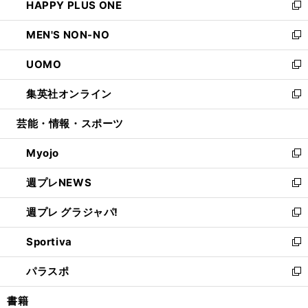
HAPPY PLUS ONE
く
で
ド
ィ
い
新
開
ウ
ン
ウ
し
MEN'S NON-NO
く
で
ド
ィ
い
新
開
ウ
ン
ウ
し
UOMO
く
で
ド
ィ
い
新
開
ウ
ン
ウ
し
集英社オンライン
く
で
ド
ィ
い
新
開
ウ
ン
ウ
し
芸能・情報・スポーツ
く
で
ド
ィ
い
開
ウ
ン
ウ
Myojo
く
で
ド
ィ
新
開
ウ
ン
し
週プレNEWS
く
で
ド
い
新
開
ウ
ウ
し
週プレ グラジャパ!
く
で
ィ
い
新
開
ン
ウ
し
Sportiva
く
ド
ィ
い
新
ウ
ン
ウ
し
パラスポ
で
ド
ィ
い
新
開
ウ
ン
ウ
し
書籍
く
で
ド
ィ
い