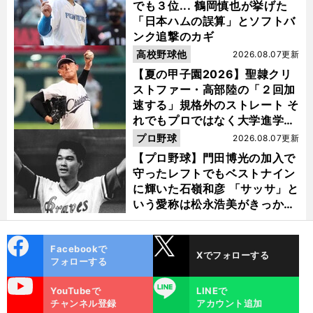
でも３位... 鶴岡慎也が挙げた
「日本ハムの誤算」とソフトバ
ンク追撃のカギ
高校野球他
2026.08.07更新
【夏の甲子園2026】聖隷クリ
ストファー・高部陸の「２回加
速する」規格外のストレート そ
れでもプロではなく大学進学を
選ぶ理由
プロ野球
2026.08.07更新
【プロ野球】門田博光の加入で
守ったレフトでもベストナイン
に輝いた石嶺和彦 「サッサ」と
いう愛称は松永浩美がきっか
け？
cebo
X
Facebookで
Xでフォローする
ok
フォローする
uTube
LINE
YouTubeで
LINEで
チャンネル登録
アカウント追加