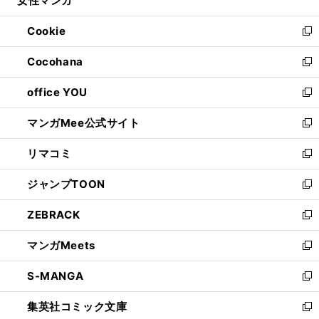
女性マンガ
で
ド
ィ
い
開
ウ
ン
ウ
Cookie
く
で
ド
ィ
新
開
ウ
ン
し
Cocohana
く
で
ド
い
新
開
ウ
ウ
し
office YOU
く
で
ィ
い
新
開
ン
ウ
し
マンガMee公式サイト
く
ド
ィ
い
新
ウ
ン
ウ
し
リマコミ
で
ド
ィ
い
新
開
ウ
ン
ウ
し
ジャンプTOON
く
で
ド
ィ
い
新
開
ウ
ン
ウ
し
ZEBRACK
く
で
ド
ィ
い
新
開
ウ
ン
ウ
し
マンガMeets
く
で
ド
ィ
い
新
開
ウ
ン
ウ
し
S-MANGA
く
で
ド
ィ
い
新
開
ウ
ン
ウ
し
集英社コミック文庫
く
で
ド
ィ
い
新