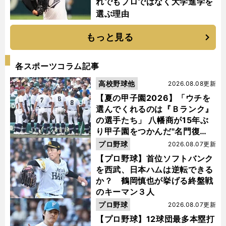
れでもプロではなく大学進学を
選ぶ理由
もっと見る
各スポーツコラム記事
高校野球他
2026.08.08更新
【夏の甲子園2026】「ウチを
選んでくれるのは『Ｂランク』
の選手たち」 八幡商が15年ぶ
り甲子園をつかんだ"名門復
活"の舞台裏
プロ野球
2026.08.07更新
【プロ野球】首位ソフトバンク
を西武、日本ハムは逆転できる
か？ 鶴岡慎也が挙げる終盤戦
のキーマン３人
プロ野球
2026.08.07更新
【プロ野球】12球団最多本塁打