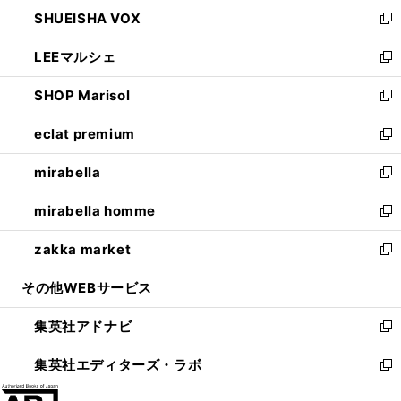
ン
ウ
し
SHUEISHA VOX
で
ド
ィ
い
新
開
ウ
ン
ウ
し
LEEマルシェ
く
で
ド
ィ
い
新
開
ウ
ン
ウ
し
SHOP Marisol
く
で
ド
ィ
い
新
開
ウ
ン
ウ
し
eclat premium
く
で
ド
ィ
い
新
開
ウ
ン
ウ
し
mirabella
く
で
ド
ィ
い
新
開
ウ
ン
ウ
し
mirabella homme
く
で
ド
ィ
い
新
開
ウ
ン
ウ
し
zakka market
く
で
ド
ィ
い
新
開
ウ
ン
ウ
し
その他WEBサービス
く
で
ド
ィ
い
開
ウ
ン
ウ
集英社アドナビ
く
で
ド
ィ
新
開
ウ
ン
し
集英社エディターズ・ラボ
く
で
ド
い
新
開
ウ
ウ
し