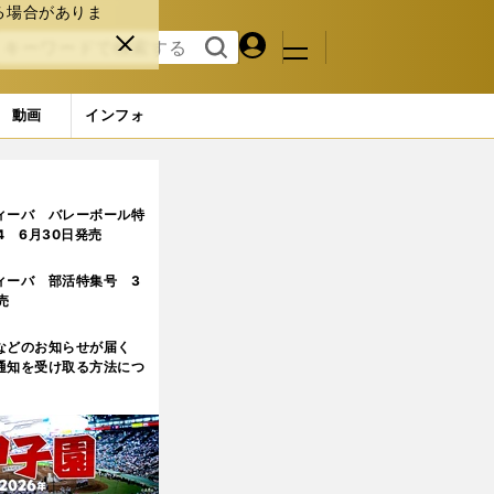
る場合がありま
マイペ
閉じ
検索
メニュ
ー
る
す
ジ
る
動画
インフォ
ィーバ バレーボール特
.4 6月30日発売
ィーバ 部活特集号 3
売
などのお知らせが届く
通知を受け取る方法につ