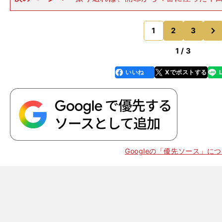
トレースでも苦しんだ。開幕からノーヒットが続き、シ
６戦目の第３打席、じつに25打席目のことだった。打率
次
い時期が続いた。「一軍
1
2
3
のページへ
1 / 3
いいね
Xでポストする
line
faceboo
x
k
Googleの「優先ソース」に