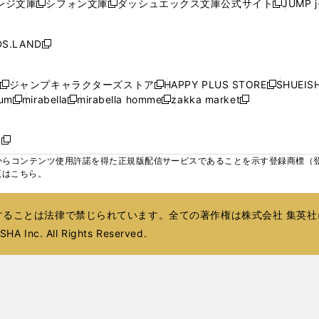
ンジ文庫
シフォン文庫
ダッシュエックス文庫公式サイト
JUMP 
開
開
開
新
新
新
ウ
ウ
ィ
ウ
ィ
ウ
ウ
ウ
ウ
ウ
く
く
く
し
し
し
ィ
ィ
ン
ィ
ン
ィ
で
で
で
で
い
い
い
ン
ン
ド
ン
ド
ン
S.LAND
開
開
開
開
新
ウ
ウ
ウ
ド
ド
ウ
ド
ウ
ド
く
く
く
く
し
ィ
ィ
ィ
ウ
ウ
で
ウ
で
ウ
い
ン
ン
ン
ジャンプキャラクターズストア
HAPPY PLUS STORE
SHUEIS
で
で
開
で
開
で
新
新
新
ウ
ド
ド
ド
ium
mirabella
mirabella homme
zakka market
開
開
く
開
く
開
し
新
新
新
し
新
し
ィ
ウ
ウ
ウ
く
く
く
く
い
し
し
い
し
し
い
ン
で
で
で
ウ
い
い
ウ
い
い
ウ
ド
ボ
開
開
開
新
ィ
ウ
ウ
ィ
ウ
ウ
ィ
ウ
く
く
く
し
らコンテンツ使用許諾を得た正規版配信サービスであることを示す登録商標（登録番
ン
ィ
ィ
ン
ィ
ィ
ン
で
い
覧はこちら。
ド
ン
ン
ド
ン
ン
ド
開
ウ
ウ
ド
ド
ウ
ド
ド
ウ
く
ィ
で
ウ
ウ
で
ウ
ウ
で
ることは法律で禁じられています。全ての著作権は株式会社 集英社
ン
開
で
で
開
で
で
開
ド
HA Inc. All Rights Reserved.
く
開
開
く
開
開
く
ウ
く
く
く
く
で
開
く