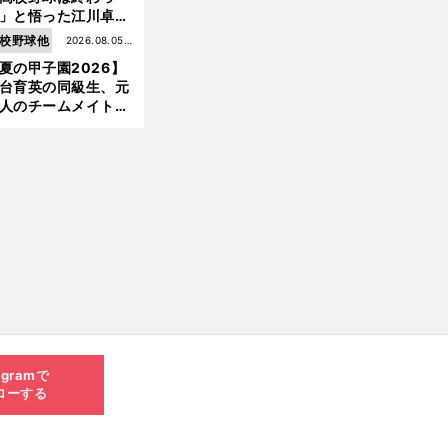
」と悟った江川卓の
え投手は、公式戦わ
校野球他
2026.08.05更
か16イニングの登板
夏の甲子園2026】
新
大洋から２位指名を
台育英の同級生、元
けた
前
人のチームメイト、
へ
師と教え子...聖地で
差する運命の再会
agramで
ローする