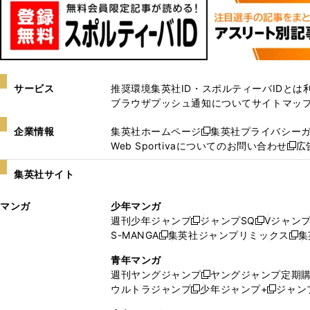
サービス
推奨環境
集英社ID・スポルティーバIDとは
ブラウザプッシュ通知について
サイトマッ
企業情報
集英社ホームページ
集英社プライバシー
新
Web Sportivaについてのお問い合わせ
広
し
新
い
し
集英社サイト
ウ
い
ィ
ウ
マンガ
少年マンガ
ン
ィ
週刊少年ジャンプ
ジャンプSQ
Vジャン
ド
ン
新
新
S-MANGA
集英社ジャンプリミックス
集
ウ
ド
新
し
し
新
で
ウ
し
い
い
し
青年マンガ
開
で
い
ウ
ウ
い
週刊ヤングジャンプ
ヤングジャンプ定期
新
く
開
ウ
ィ
ィ
ウ
ウルトラジャンプ
少年ジャンプ+
ジャン
新
し
新
く
ィ
ン
ン
ィ
し
い
し