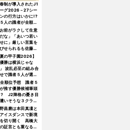
春制が導入されたJ1
ーグ2026－27シー
ンの行方はいかに!?
５人の識者が全順位
大胆予想
お前がラクして生意
だな」「あいつ若い
せに」厳しい言葉を
びせられるも佐藤慎
郎が貫いた誇りとフ
夏の甲子園2026】
ンへの思い
優勝は横浜じゃな
」 波乱必至の組み合
せで識者５人が選ん
優勝校はここだ！
1全順位予想 識者５
が推す優勝候補筆頭
？ J2降格の憂き目
遭いそうな３クラブ
は？
野昌磨は本田真凜と
アイスダンスで新境
を切り開く 高橋大
の証言とも重なる課