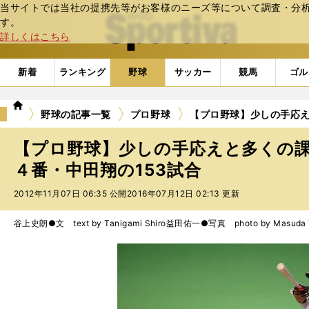
当サイトでは当社の提携先等がお客様のニーズ等について調査・分析し
web Sportiva (webスポルティーバ)
す。
詳しくはこちら
新着
ランキング
野球
サッカー
競馬
ゴル
we
野球の記事一覧
プロ野球
【プロ野球】少しの手応え
b
ス
【プロ野球】少しの手応えと多くの
ポ
ル
４番・中田翔の153試合
テ
2012年11月07日 06:35 公開
2016年07月12日 02:13 更新
ィ
ー
バ
谷上史朗●文 text by Tanigami Shiro
益田佑一●写真 photo by Masuda Y