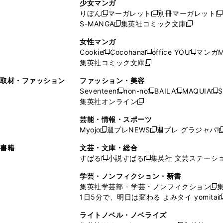
ン
ド
ド
ン
少女マンガ
い
ウ
い
ド
ウ
ウ
ド
りぼん
マーガレット
別冊マーガレット
新
新
新
ウ
ィ
ウ
ウ
で
で
ウ
S-MANGA
集英社コミック文庫
し
新
し
新
ィ
ン
ィ
で
開
開
で
い
し
い
し
ン
ド
ン
女性マンガ
開
く
く
開
ウ
い
ウ
い
ド
ウ
ド
Cookie
Cocohana
office YOU
マンガM
く
く
新
新
新
ィ
ウ
ィ
ウ
ウ
で
ウ
集英社コミック文庫
し
新
し
し
ン
ィ
ン
ィ
で
開
で
い
し
い
い
ド
ン
ド
ン
取材・ファッション
ファッション・美容
開
く
開
ウ
い
ウ
ウ
ウ
ド
ウ
ド
Seventeen
non-no
BAILA
MAQUIA
S
く
く
新
新
新
新
ィ
ウ
ィ
ィ
で
ウ
で
ウ
集英社オンライン
し
新
し
し
し
ン
ィ
ン
ン
開
で
開
で
い
し
い
い
い
ド
ン
ド
ド
芸能・情報・スポーツ
く
開
く
開
ウ
い
ウ
ウ
ウ
ウ
ド
ウ
ウ
Myojo
週プレNEWS
週プレ グラジャパ!
く
く
新
新
新
ィ
ウ
ィ
ィ
ィ
で
ウ
で
で
し
し
ン
ィ
ン
ン
ン
書籍
文芸・文庫・総合
開
で
開
開
い
い
ド
ン
ド
ド
ド
すばる
小説すばる
集英社 文芸ステーシ
く
開
く
く
新
新
ウ
ウ
ウ
ド
ウ
ウ
ウ
く
し
し
ィ
ィ
学芸・ノンフィクション・新書
で
ウ
で
で
で
い
い
ン
ン
集英社学芸部 - 学芸・ノンフィクション
開
で
開
開
開
新
ウ
ウ
ド
ド
1日5分で、明日は変わる よみタイ yomitai
く
開
く
く
く
し
新
ィ
ィ
ウ
ウ
く
い
ン
ン
ライトノベル・ノベライズ
で
で
ウ
ド
ド