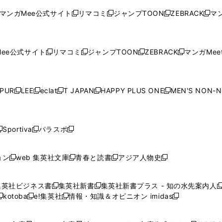
ド
ド
ン
ド
ド
ド
い
ウ
い
ウ
い
ウ
い
ウ
ウ
ド
ウ
ウ
ウ
マンガMee公式サイト
リマコミ
ジャンプTOON
ZEBRACK
マン
新
新
新
新
ウ
ィ
ウ
ィ
ウ
ィ
ウ
で
で
ウ
で
で
で
し
し
し
し
し
ィ
ン
ィ
ン
ィ
ン
ィ
開
開
で
開
開
開
い
い
い
い
い
ン
ド
ン
ド
ン
ド
ン
く
く
開
く
く
く
ウ
ウ
ウ
ウ
ウ
ド
ウ
ド
ウ
ド
ウ
ド
ee公式サイト
リマコミ
ジャンプTOON
ZEBRACK
マンガMeet
く
新
新
新
新
ィ
ィ
ィ
ィ
ィ
ウ
で
ウ
で
ウ
で
ウ
し
し
し
し
ン
ン
ン
ン
ン
で
開
で
開
で
開
で
い
い
い
い
ド
ド
ド
ド
ド
開
く
開
く
開
く
開
ウ
ウ
ウ
ウ
ウ
ウ
ウ
ウ
ウ
PUR
LEE
eclat
T JAPAN
HAPPY PLUS ONE
MEN'S NON-
く
く
く
く
新
新
新
新
新
ィ
ィ
ィ
ィ
で
で
で
で
で
し
し
し
し
し
ン
ン
ン
ン
開
開
開
開
開
い
い
い
い
い
ド
ド
ド
ド
く
く
く
く
く
ウ
ウ
ウ
ウ
ウ
ウ
ウ
ウ
ウ
Sportiva
パラスポ
新
新
ィ
ィ
ィ
ィ
ィ
で
で
で
で
し
し
し
ン
ン
ン
ン
ン
開
開
開
開
い
い
い
ド
ド
ド
ド
ド
ョン
web 集英社文庫
青春と読書
アジア人物史
く
く
く
く
新
新
新
新
ウ
ウ
ウ
ウ
ウ
ウ
ウ
ウ
し
し
し
し
ィ
ィ
ィ
で
で
で
で
で
い
い
い
い
ン
ン
ン
集英社ビジネス書
集英社新書
集英社新書プラス - 知の水先案内人
開
開
開
開
開
新
新
新
ウ
ウ
ウ
ウ
ド
ド
ド
kotoba
e!集英社
情報・知識＆オピニオン imidas
く
く
く
く
く
新
し
新
し
新
ィ
ィ
ィ
ィ
ウ
ウ
ウ
し
し
い
し
い
し
ン
ン
ン
ン
で
で
で
い
い
ウ
い
ウ
い
ド
ド
ド
ド