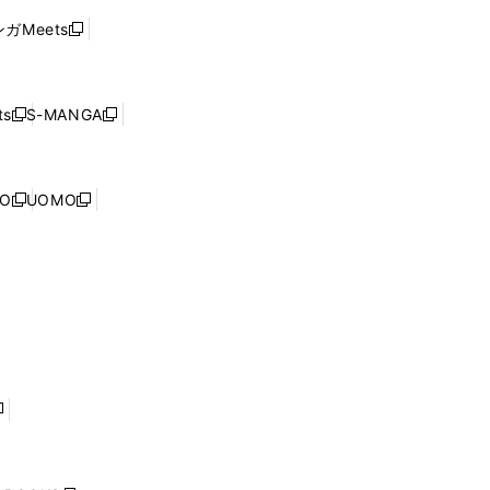
ド
ウ
い
ウ
ガMeets
新
ィ
ウ
で
し
ン
ィ
開
い
ド
ン
く
ウ
ウ
ド
s
S-MANGA
新
新
ィ
で
ウ
し
し
ン
開
で
い
い
ド
く
開
ウ
ウ
ウ
NO
UOMO
く
新
新
ィ
ィ
で
し
し
ン
ン
開
い
い
ド
ド
く
ウ
ウ
ウ
ウ
ィ
ィ
で
で
ン
ン
開
開
ド
ド
く
く
ウ
ウ
で
で
開
開
く
く
し
い
ウ