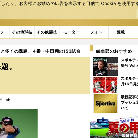
たり、お客様にお勧めの広告を表⽰する⽬的で Cookie を使⽤す
フ
その他球技
その他競技
モーター
フォト
連載
と多くの課題。４番・中田翔の153試合
編集部のおすすめ
スポルテ
課題。
集号 Vol
スポルテ
月16日発
最新記事
uichi
プッシュ
いて