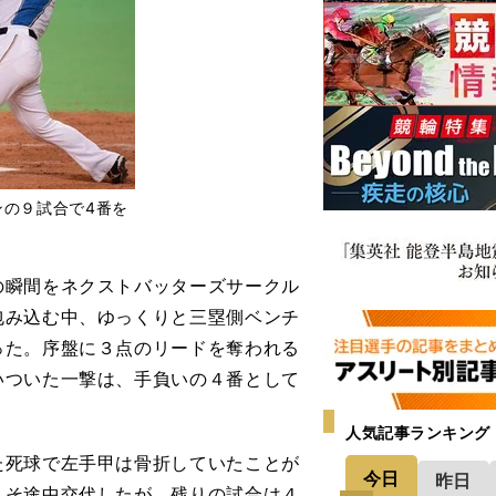
ンの９試合で4番を
瞬間をネクストバッターズサークル
包み込む中、ゆっくりと三塁側ベンチ
った。序盤に３点のリードを奪われる
いついた一撃は、手負いの４番として
人気記事ランキング
死球で左手甲は骨折していたことが
今日
昨日
こそ途中交代したが、残りの試合は４