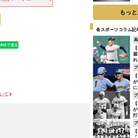
題
ーズン初安打は
もっと
も２割に満たな
各スポーツコラム記
高
LINEで送る
【
届
れ
巡
プ
ス
【
が
に
5
ついて
プ
な
【
が
打
ー
プ
の
【
っ
「