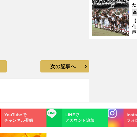
た
控
高
ず
【
で
仙
」
受
巨
恩
交
次の記事へ
Instagra
LINE
YouTubeで
LINEで
Inst
m
チャンネル登録
アカウント追加
フォ