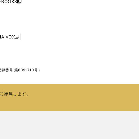
j-BOOKS
新
ィ
し
ン
い
ド
ウ
ウ
ィ
で
ン
HA VOX
開
新
ド
く
し
ウ
い
で
ウ
開
ィ
く
号 第6091713号）
ン
ド
ウ
で
に帰属します。
開
く