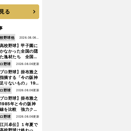
と楽しさ
見る
事
校野球他
2026.08.06更
高校野球】甲子園に
新
かなかった全国の隠
た逸材たち 全国を
って見つけた"幻の
ロ野球
2026.08.06更新
ター候補"たち
プロ野球】掛布雅之
指摘する「今の阪神
足りないもの」 198
年のチームよりもつ
ロ野球
2026.08.06更新
がりを感じない
プロ野球】掛布雅之
1985年と今の阪神
線を比較 強力クリ
ンナップと、チーム
ロ野球
2026.08.06更新
「大きな違い」を語
江川卓伝】１年夏で
た
高校野球は終わっ