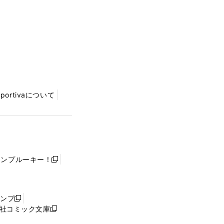
Sportivaについて
ャンプルーキー！
新
し
い
ウ
ャンプ
新
ィ
社コミック文庫
し
新
ン
い
し