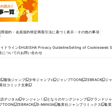
利用規約・会員規約
特定商取引法に基づく表示・その他の事項
プ
ガイドライン
SHUEISHA Privacy Guideline
Setting of Cookies
web 
告についてのお問い合わせ
プ
最強ジャンプ
少年ジャンプ+
ジャンプTOON
ZEBRACK
ジ
新
新
新
新
新
英社コミック文庫
し
新
し
し
し
し
い
い
し
い
い
い
ウ
ウ
い
ウ
ウ
ウ
購読デジタル
ヤンジャン！
となりのヤングジャンプ
グランドジ
新
新
新
ィ
ィ
ウ
ィ
ィ
ィ
プTOON
ZEBRACK
S-MANGA
集英社ジャンプリミックス
集英
新
し
新
し
新
し
新
ン
ン
ィ
ン
ン
ン
し
い
し
い
し
い
し