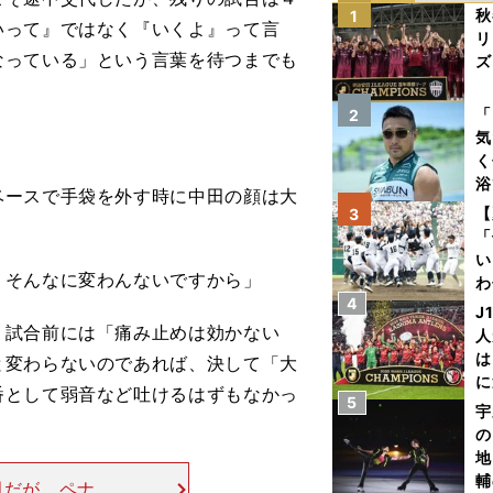
秋
1
いって』ではなく『いくよ』って言
リ
なっている」という言葉を待つまでも
ズ
を
「
2
気
く
浴
ースで手袋を外す時に中田の顔は大
太
【
3
ァ
「
い
、そんなに変わんないですから」
わ
4
だ
J
試合前には「痛み止めは効かない
人
は
と変わらないのであれば、決して「大
に
番として弱音など吐けるはずもなかっ
5
と
宇
の
地
輔
田だが、ペナン