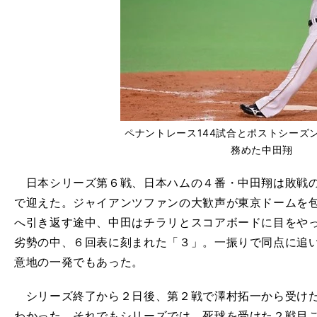
ペナントレース144試合とポストシーズ
務めた中田翔
日本シリーズ第６戦、日本ハムの４番・中田翔は敗戦の
で迎えた。ジャイアンツファンの大歓声が東京ドームを
へ引き返す途中、中田はチラリとスコアボードに目をや
劣勢の中、６回表に刻まれた「３」。一振りで同点に追
意地の一発でもあった。
シリーズ終了から２日後、第２戦で澤村拓一から受けた
わかった。それでもシリーズでは、死球を受けた２戦目