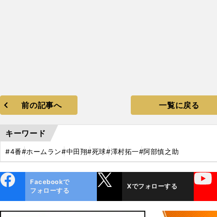
】
。
シ
前の記事へ
一覧に戻る
キーワード
#4番
#ホームラン
#中田翔
#死球
#澤村拓一
#阿部慎之助
ebo
X
YouTube
Facebookで
Xでフォローする
ok
フォローする