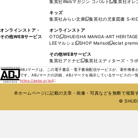
集英社Webマガジン コバルト
集英社オレ
開
開
新
ィ
ウ
ウ
く
く
し
ン
キッズ
で
で
い
ド
集英社みらい文庫
集英社の児童図書 S-KID
開
開
新
ウ
ウ
く
く
し
ィ
オンラインストア・
オンラインストア
で
い
ン
その他WEBサービス
OTO
SHUEISHA MANGA-ART HERITAGE
開
新
ウ
ド
LEEマルシェ
SHOP Marisol
eclat prem
く
し
新
新
ィ
ウ
い
し
し
ン
その他WEBサービス
で
ウ
い
い
ド
集英社アドナビ
集英社エディターズ・ラ
開
新
ィ
ウ
ウ
ウ
く
し
ABJマークは、この電子書店・電子書籍配信サービスが、著作権者か
ン
ィ
ィ
で
い
です。ABJマークの詳細、ABJマークを掲示しているサービスの一
ド
ン
ン
開
https://aebs.or.jp/
ウ
新
ウ
ド
ド
く
し
ィ
で
ウ
ウ
い
本ホームページに記載の文章・画像・写真などを無断で複製す
ン
開
で
で
ウ
ド
© SHUEIS
ィ
く
開
開
ン
ウ
く
く
ド
で
ウ
開
で
開
く
く