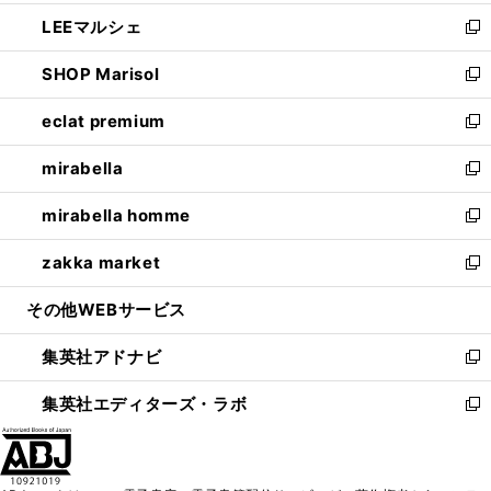
開
ウ
ン
ウ
し
LEEマルシェ
く
で
ド
ィ
い
新
開
ウ
ン
ウ
し
SHOP Marisol
く
で
ド
ィ
い
新
開
ウ
ン
ウ
し
eclat premium
く
で
ド
ィ
い
新
開
ウ
ン
ウ
し
mirabella
く
で
ド
ィ
い
新
開
ウ
ン
ウ
し
mirabella homme
く
で
ド
ィ
い
新
開
ウ
ン
ウ
し
zakka market
く
で
ド
ィ
い
新
開
ウ
ン
ウ
し
その他WEBサービス
く
で
ド
ィ
い
開
ウ
ン
ウ
集英社アドナビ
く
で
ド
ィ
新
開
ウ
ン
し
集英社エディターズ・ラボ
く
で
ド
い
新
開
ウ
ウ
し
く
で
ィ
い
開
ン
ウ