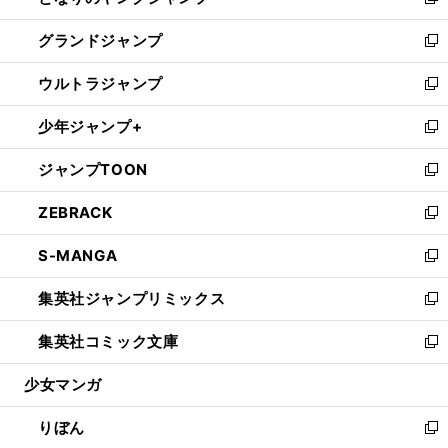
い
新
ウ
ン
ウ
し
グランドジャンプ
で
ド
ィ
い
新
開
ウ
ン
ウ
し
ウルトラジャンプ
く
で
ド
ィ
い
新
開
ウ
ン
ウ
し
少年ジャンプ+
く
で
ド
ィ
い
新
開
ウ
ン
ウ
し
ジャンプTOON
く
で
ド
ィ
い
新
開
ウ
ン
ウ
し
ZEBRACK
く
で
ド
ィ
い
新
開
ウ
ン
ウ
し
S-MANGA
く
で
ド
ィ
い
新
開
ウ
ン
ウ
し
集英社ジャンプリミックス
く
で
ド
ィ
い
新
開
ウ
ン
ウ
し
集英社コミック文庫
く
で
ド
ィ
い
新
開
ウ
ン
ウ
し
少女マンガ
く
で
ド
ィ
い
開
ウ
ン
ウ
りぼん
く
で
ド
ィ
新