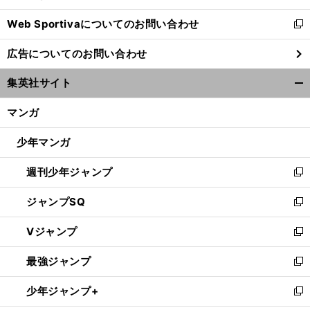
開
Web Sportivaについてのお問い合わせ
く
新
し
広告についてのお問い合わせ
い
ウ
集英社サイト
ィ
開
ン
く/
マンガ
ド
閉
ウ
じ
少年マンガ
で
る
開
週刊少年ジャンプ
く
新
し
ジャンプSQ
い
新
ウ
し
Vジャンプ
ィ
い
新
ン
ウ
し
最強ジャンプ
ド
ィ
い
新
ウ
ン
ウ
し
少年ジャンプ+
で
ド
ィ
い
新
開
ウ
ン
ウ
し