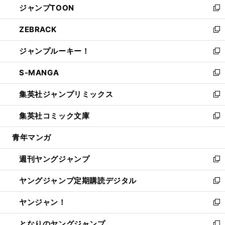
ジャンプTOON
く
で
ド
ィ
い
新
開
ウ
ン
ウ
し
ZEBRACK
く
で
ド
ィ
い
新
開
ウ
ン
ウ
し
ジャンプルーキー！
く
で
ド
ィ
い
新
開
ウ
ン
ウ
し
S-MANGA
く
で
ド
ィ
い
新
開
ウ
ン
ウ
し
集英社ジャンプリミックス
く
で
ド
ィ
い
新
開
ウ
ン
ウ
し
集英社コミック文庫
く
で
ド
ィ
い
新
開
ウ
ン
ウ
し
青年マンガ
く
で
ド
ィ
い
開
ウ
ン
ウ
週刊ヤングジャンプ
く
で
ド
ィ
新
開
ウ
ン
し
ヤングジャンプ定期購読デジタル
く
で
ド
い
新
開
ウ
ウ
し
ヤンジャン！
く
で
ィ
い
新
開
ン
ウ
し
となりのヤングジャンプ
く
ド
ィ