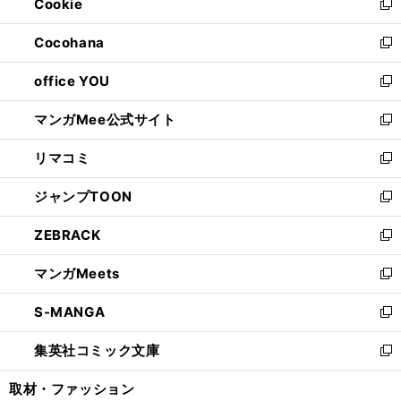
Cookie
く
で
ド
ィ
新
開
ウ
ン
し
Cocohana
く
で
ド
い
新
開
ウ
ウ
し
office YOU
く
で
ィ
い
新
開
ン
ウ
し
マンガMee公式サイト
く
ド
ィ
い
新
ウ
ン
ウ
し
リマコミ
で
ド
ィ
い
新
開
ウ
ン
ウ
し
ジャンプTOON
く
で
ド
ィ
い
新
開
ウ
ン
ウ
し
ZEBRACK
く
で
ド
ィ
い
新
開
ウ
ン
ウ
し
マンガMeets
く
で
ド
ィ
い
新
開
ウ
ン
ウ
し
S-MANGA
く
で
ド
ィ
い
新
開
ウ
ン
ウ
し
集英社コミック文庫
く
で
ド
ィ
い
新
開
ウ
ン
ウ
し
取材・ファッション
く
で
ド
ィ
い