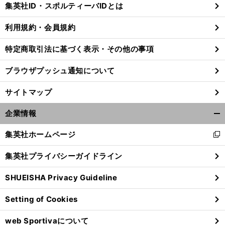
集英社ID・スポルティーバIDとは
る
利用規約・会員規約
特定商取引法に基づく表示・その他の事項
】
前
へ
ブラウザプッシュ通知について
サイトマップ
企業情報
開
く/
集英社ホームページ
新
閉
し
じ
集英社プライバシーガイドライン
い
る
ウ
SHUEISHA Privacy Guideline
ィ
ン
Setting of Cookies
ド
ウ
web Sportivaについて
で