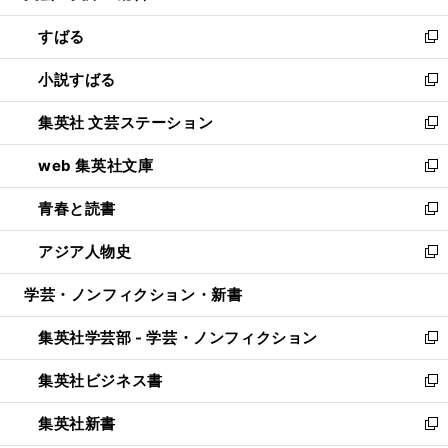
開
ウ
ン
すばる
く
で
ド
新
開
ウ
し
小説すばる
く
で
い
新
開
ウ
し
集英社 文芸ステーション
く
ィ
い
新
ン
ウ
し
web 集英社文庫
ド
ィ
い
新
ウ
ン
ウ
し
青春と読書
で
ド
ィ
い
新
開
ウ
ン
ウ
し
アジア人物史
く
で
ド
ィ
い
新
開
ウ
ン
ウ
し
学芸・ノンフィクション・新書
く
で
ド
ィ
い
開
ウ
ン
ウ
集英社学芸部 - 学芸・ノンフィクション
く
で
ド
ィ
新
開
ウ
ン
し
集英社ビジネス書
く
で
ド
い
新
開
ウ
ウ
し
集英社新書
く
で
ィ
い
新
開
ン
ウ