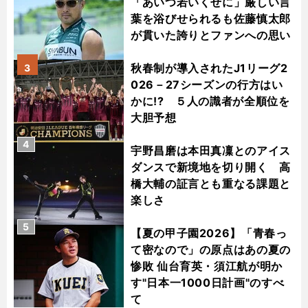
「あいつ若いくせに」厳しい言
葉を浴びせられるも佐藤慎太郎
が貫いた誇りとファンへの思い
秋春制が導入されたJ1リーグ2
3
026－27シーズンの行方はい
かに!? ５人の識者が全順位を
大胆予想
4
宇野昌磨は本田真凜とのアイス
ダンスで新境地を切り開く 高
橋大輔の証言とも重なる課題と
楽しさ
5
【夏の甲子園2026】「青春っ
て密なので」の原点はあの夏の
惨敗 仙台育英・須江航が明か
す"日本一1000日計画"のすべ
て