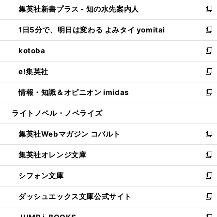
し
集英社新書プラス - 知の水先案内人
く
ド
ィ
い
新
ウ
ン
ウ
し
1日5分で、明日は変わる よみタイ yomitai
で
ド
ィ
い
新
開
ウ
ン
ウ
し
kotoba
く
で
ド
ィ
い
新
開
ウ
ン
ウ
し
e!集英社
く
で
ド
ィ
い
新
開
ウ
ン
ウ
し
情報・知識＆オピニオン imidas
く
で
ド
ィ
い
新
開
ウ
ン
ウ
し
ライトノベル・ノベライズ
く
で
ド
ィ
い
開
ウ
ン
ウ
集英社Webマガジン コバルト
く
で
ド
ィ
新
開
ウ
ン
し
集英社オレンジ文庫
く
で
ド
い
新
開
ウ
ウ
し
シフォン文庫
く
で
ィ
い
新
開
ン
ウ
し
ダッシュエックス文庫公式サイト
く
ド
ィ
い
新
ウ
ン
ウ
し