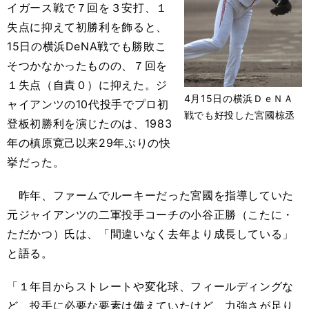
イガース戦で７回を３安打、１
失点に抑えて初勝利を飾ると、
15日の横浜DeNA戦でも勝敗こ
そつかなかったものの、７回を
１失点（自責０）に抑えた。ジ
4月15日の横浜ＤｅＮＡ
ャイアンツの10代投手でプロ初
戦でも好投した宮國椋丞
登板初勝利を演じたのは、1983
年の槙原寛己以来29年ぶりの快
挙だった。
昨年、ファームでルーキーだった宮國を指導していた
元ジャイアンツの二軍投手コーチの小谷正勝（こたに・
ただかつ）氏は、「間違いなく去年より成長している」
と語る。
「１年目からストレートや変化球、フィールディングな
ど、投手に必要な要素は備えていたけど、力強さが足り