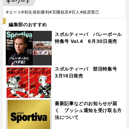
キーワード
#エース
#初先発初勝利
#宮國椋丞
#巨人
#槙原寛己
編集部のおすすめ
スポルティーバ バレーボール
特集号 Vol.4 6月30日発売
スポルティーバ 部活特集号
3月16日発売
最新記事などのお知らせが届
く プッシュ通知を受け取る方
法について