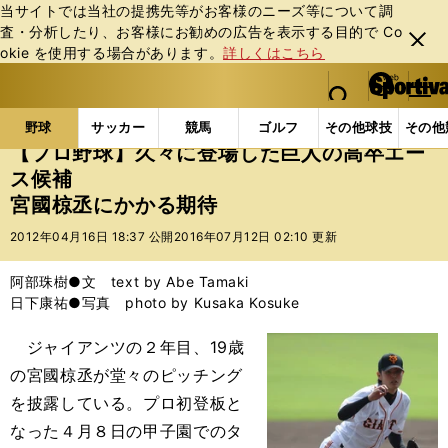
当サイトでは当社の提携先等がお客様のニーズ等について調
査・分析したり、お客様にお勧めの広告を表⽰する⽬的で Co
閉じ
okie を使⽤する場合があります。
詳しくはこちら
る
マイペ
web Sportiva (webスポルティーバ)
検索
メニュ
we
ー
野球の記事一覧
プロ野球
【プロ野球】久々に登場
b
ジ
野球
サッカー
競馬
ゴルフ
その他球技
その他
ス
【プロ野球】久々に登場した巨人の高卒エー
ポ
ス候補
ル
宮國椋丞にかかる期待
テ
ィ
2012年04月16日 18:37 公開
2016年07月12日 02:10 更新
ー
バ
阿部珠樹●文 text by Abe Tamaki
日下康祐●写真 photo by Kusaka Kosuke
ジャイアンツの２年目、19歳
の宮國椋丞が堂々のピッチング
を披露している。プロ初登板と
なった４月８日の甲子園でのタ