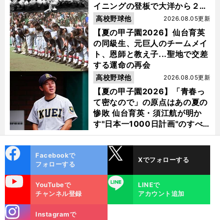
イニングの登板で大洋から２位
指名を受けた
高校野球他
2026.08.05更新
【夏の甲子園2026】仙台育英
の同級生、元巨人のチームメイ
ト、恩師と教え子...聖地で交差
する運命の再会
高校野球他
2026.08.05更新
【夏の甲子園2026】「青春っ
て密なので」の原点はあの夏の
惨敗 仙台育英・須江航が明か
す"日本一1000日計画"のすべ
て
cebo
X
Facebookで
Xでフォローする
ok
フォローする
uTube
LINE
YouTubeで
LINEで
チャンネル登録
アカウント追加
stagra
Instagramで
m