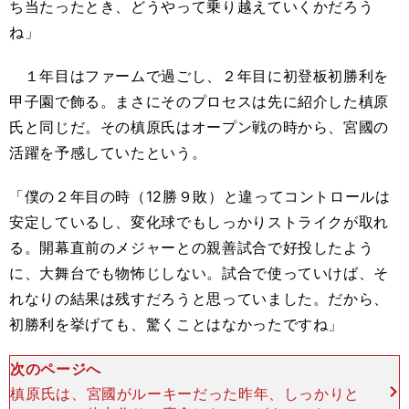
ち当たったとき、どうやって乗り越えていくかだろう
ね」
１年目はファームで過ごし、２年目に初登板初勝利を
甲子園で飾る。まさにそのプロセスは先に紹介した槙原
氏と同じだ。その槙原氏はオープン戦の時から、宮國の
活躍を予感していたという。
「僕の２年目の時（12勝９敗）と違ってコントロールは
安定しているし、変化球でもしっかりストライクが取れ
る。開幕直前のメジャーとの親善試合で好投したよう
に、大舞台でも物怖じしない。試合で使っていけば、そ
れなりの結果は残すだろうと思っていました。だから、
初勝利を挙げても、驚くことはなかったですね」
次のページへ
槙原氏は、宮國がルーキーだった昨年、しっかりと