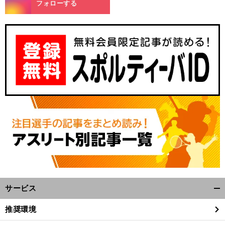
フォローする
サービス
開
く/
推奨環境
閉
じ