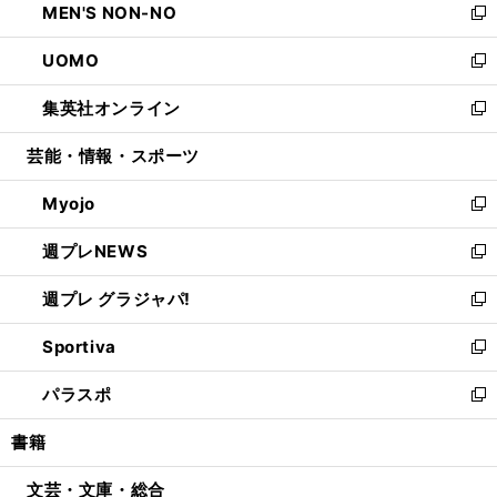
MEN'S NON-NO
く
で
ド
ィ
い
新
開
ウ
ン
ウ
し
UOMO
く
で
ド
ィ
い
新
開
ウ
ン
ウ
し
集英社オンライン
く
で
ド
ィ
い
新
開
ウ
ン
ウ
し
芸能・情報・スポーツ
く
で
ド
ィ
い
開
ウ
ン
ウ
Myojo
く
で
ド
ィ
新
開
ウ
ン
し
週プレNEWS
く
で
ド
い
新
開
ウ
ウ
し
週プレ グラジャパ!
く
で
ィ
い
新
開
ン
ウ
し
Sportiva
く
ド
ィ
い
新
ウ
ン
ウ
し
パラスポ
で
ド
ィ
い
新
開
ウ
ン
ウ
し
書籍
く
で
ド
ィ
い
開
ウ
ン
ウ
文芸・文庫・総合
く
で
ド
ィ