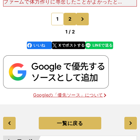
ファームで体力作りに専念したことがよかったと言
う。「高卒のルーキーがいきなり一軍でやると、技
術よりもまず体力面で苦しくなってしまう。僕はフ
次
1
2
のページへ
ァームでじっ
1 / 2
いいね
Xでポストする
LINEで送る
line
faceboo
x
k
Googleの「優先ソース」について
一覧に戻る