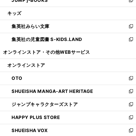
JUMP j-BOOKS
で
ド
ィ
い
新
開
ウ
ン
ウ
し
キッズ
く
で
ド
ィ
い
開
ウ
ン
ウ
集英社みらい文庫
く
で
ド
ィ
新
開
ウ
ン
し
集英社の児童図書 S-KIDS.LAND
く
で
ド
い
新
開
ウ
ウ
し
オンラインストア・
その他WEBサービス
く
で
ィ
い
開
ン
ウ
オンラインストア
く
ド
ィ
ウ
ン
OTO
で
ド
新
開
ウ
し
SHUEISHA MANGA-ART HERITAGE
く
で
い
新
開
ウ
し
ジャンプキャラクターズストア
く
ィ
い
新
ン
ウ
し
HAPPY PLUS STORE
ド
ィ
い
新
ウ
ン
ウ
し
SHUEISHA VOX
で
ド
ィ
い
新