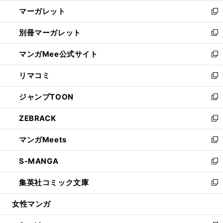
開
ウ
ン
し
マーガレット
く
で
ド
い
新
開
ウ
ウ
し
別冊マーガレット
く
で
ィ
い
新
開
ン
ウ
し
マンガMee公式サイト
く
ド
ィ
い
新
ウ
ン
ウ
し
リマコミ
で
ド
ィ
い
新
開
ウ
ン
ウ
し
ジャンプTOON
く
で
ド
ィ
い
新
開
ウ
ン
ウ
し
ZEBRACK
く
で
ド
ィ
い
新
開
ウ
ン
ウ
し
マンガMeets
く
で
ド
ィ
い
新
開
ウ
ン
ウ
し
S-MANGA
く
で
ド
ィ
い
新
開
ウ
ン
ウ
し
集英社コミック文庫
く
で
ド
ィ
い
新
開
ウ
ン
ウ
し
女性マンガ
く
で
ド
ィ
い
開
ウ
ン
ウ