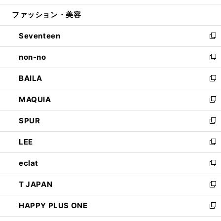
開
ウ
ン
ウ
ファッション・美容
く
で
ド
ィ
開
ウ
ン
Seventeen
く
で
ド
新
開
ウ
し
non-no
く
で
い
新
開
ウ
し
BAILA
く
ィ
い
新
ン
ウ
し
MAQUIA
ド
ィ
い
新
ウ
ン
ウ
し
SPUR
で
ド
ィ
い
新
開
ウ
ン
ウ
し
LEE
く
で
ド
ィ
い
新
開
ウ
ン
ウ
し
eclat
く
で
ド
ィ
い
新
開
ウ
ン
ウ
し
T JAPAN
く
で
ド
ィ
い
新
開
ウ
ン
ウ
し
HAPPY PLUS ONE
く
で
ド
ィ
い
新
開
ウ
ン
ウ
し