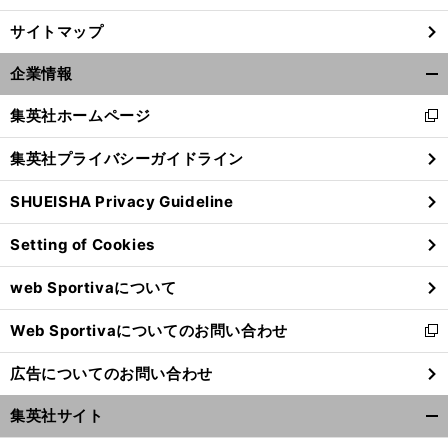
サイトマップ
企業情報
開
く/
集英社ホームページ
新
閉
し
じ
集英社プライバシーガイドライン
い
る
ウ
SHUEISHA Privacy Guideline
ィ
ン
Setting of Cookies
ド
ウ
web Sportivaについて
で
開
Web Sportivaについてのお問い合わせ
く
新
し
広告についてのお問い合わせ
い
ウ
集英社サイト
ィ
開
ン
く/