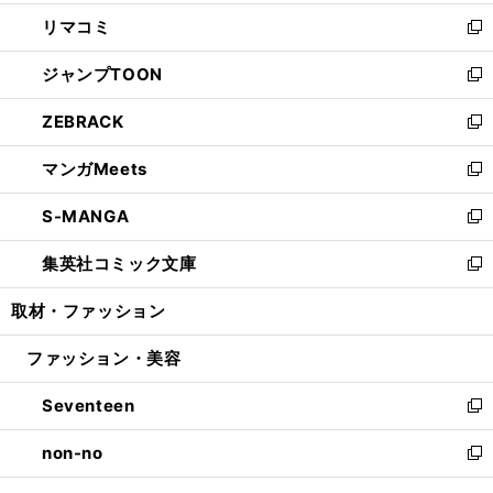
ウ
ン
ウ
し
リマコミ
で
ド
ィ
い
新
開
ウ
ン
ウ
し
ジャンプTOON
く
で
ド
ィ
い
新
開
ウ
ン
ウ
し
ZEBRACK
く
で
ド
ィ
い
新
開
ウ
ン
ウ
し
マンガMeets
く
で
ド
ィ
い
新
開
ウ
ン
ウ
し
S-MANGA
く
で
ド
ィ
い
新
開
ウ
ン
ウ
し
集英社コミック文庫
く
で
ド
ィ
い
新
開
ウ
ン
ウ
し
取材・ファッション
く
で
ド
ィ
い
開
ウ
ン
ウ
ファッション・美容
く
で
ド
ィ
開
ウ
ン
Seventeen
く
で
ド
新
開
ウ
し
non-no
く
で
い
新
開
ウ
し