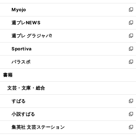
開
ウ
ン
ウ
Myojo
く
で
ド
ィ
新
開
ウ
ン
し
週プレNEWS
く
で
ド
い
新
開
ウ
ウ
し
週プレ グラジャパ!
く
で
ィ
い
新
開
ン
ウ
し
Sportiva
く
ド
ィ
い
新
ウ
ン
ウ
し
パラスポ
で
ド
ィ
い
新
開
ウ
ン
ウ
し
書籍
く
で
ド
ィ
い
開
ウ
ン
ウ
文芸・文庫・総合
く
で
ド
ィ
開
ウ
ン
すばる
く
で
ド
新
開
ウ
し
小説すばる
く
で
い
新
開
ウ
し
集英社 文芸ステーション
く
ィ
い
新
ン
ウ
し