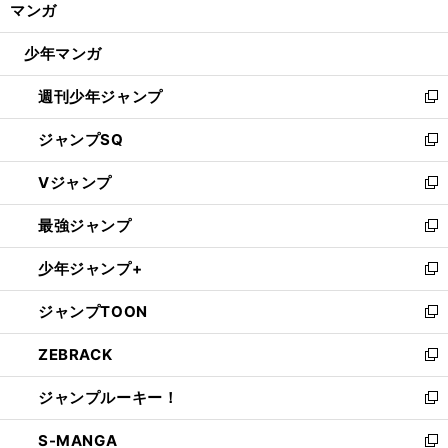
マンガ
ド
閉
ウ
じ
少年マンガ
で
る
開
週刊少年ジャンプ
く
新
し
ジャンプSQ
い
新
ウ
し
Vジャンプ
ィ
い
新
ン
ウ
し
最強ジャンプ
ド
ィ
い
新
ウ
ン
ウ
し
少年ジャンプ+
で
ド
ィ
い
新
開
ウ
ン
ウ
し
ジャンプTOON
く
で
ド
ィ
い
新
開
ウ
ン
ウ
し
ZEBRACK
く
で
ド
ィ
い
新
開
ウ
ン
ウ
し
ジャンプルーキー！
く
で
ド
ィ
い
新
開
ウ
ン
ウ
し
S-MANGA
く
で
ド
ィ
い
新