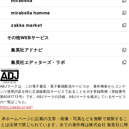
mirabella
く
で
ド
ィ
い
新
開
ウ
ン
ウ
し
mirabella homme
く
で
ド
ィ
い
新
開
ウ
ン
ウ
し
zakka market
く
で
ド
ィ
い
新
開
ウ
ン
ウ
し
その他WEBサービス
く
で
ド
ィ
い
開
ウ
ン
ウ
集英社アドナビ
く
で
ド
ィ
新
開
ウ
ン
し
集英社エディターズ・ラボ
く
で
ド
い
新
開
ウ
ウ
し
く
で
ィ
い
開
ン
ウ
ABJマークは、この電子書店・電子書籍配信サービスが、著作権者からコンテ
く
ド
ィ
ンツ使用許諾を得た正規版配信サービスであることを示す登録商標（登録番号
ウ
ン
第6091713号）です。ABJマークの詳細、ABJマークを掲示しているサービス
で
ド
の一覧はこちら。
開
ウ
https://aebs.or.jp/
新
く
で
し
い
開
本ホームページに記載の文章・画像・写真などを無断で複製するこ
ウ
く
とは法律で禁じられています。全ての著作権は株式会社 集英社に帰
ィ