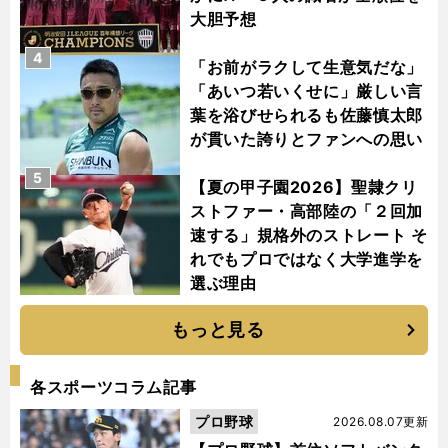
大胆予想
4
「お前がラクして生意気だな」
「あいつ若いくせに」厳しい言
葉を浴びせられるも佐藤慎太郎
が貫いた誇りとファンへの思い
5
【夏の甲子園2026】聖隷クリ
ストファー・高部陸の「２回加
速する」規格外のストレート そ
れでもプロではなく大学進学を
選ぶ理由
もっと見る
各スポーツコラム記事
プロ野球
2026.08.07更新