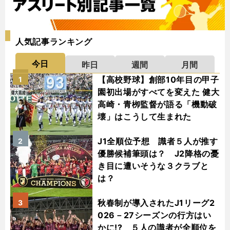
人気記事ランキング
今日
昨日
週間
月間
【高校野球】創部10年目の甲子
1
園初出場がすべてを変えた 健大
高崎・青栁監督が語る「機動破
壊」はこうして生まれた
J1全順位予想 識者５人が推す
2
優勝候補筆頭は？ J2降格の憂
き目に遭いそうな３クラブと
は？
秋春制が導入されたJ1リーグ2
3
026－27シーズンの行方はい
かに!? ５人の識者が全順位を