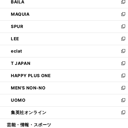
BAILA
く
ィ
い
新
ン
ウ
し
MAQUIA
ド
ィ
い
新
ウ
ン
ウ
し
SPUR
で
ド
ィ
い
新
開
ウ
ン
ウ
し
LEE
く
で
ド
ィ
い
新
開
ウ
ン
ウ
し
eclat
く
で
ド
ィ
い
新
開
ウ
ン
ウ
し
T JAPAN
く
で
ド
ィ
い
新
開
ウ
ン
ウ
し
HAPPY PLUS ONE
く
で
ド
ィ
い
新
開
ウ
ン
ウ
し
MEN'S NON-NO
く
で
ド
ィ
い
新
開
ウ
ン
ウ
し
UOMO
く
で
ド
ィ
い
新
開
ウ
ン
ウ
し
集英社オンライン
く
で
ド
ィ
い
新
開
ウ
ン
ウ
し
芸能・情報・スポーツ
く
で
ド
ィ
い