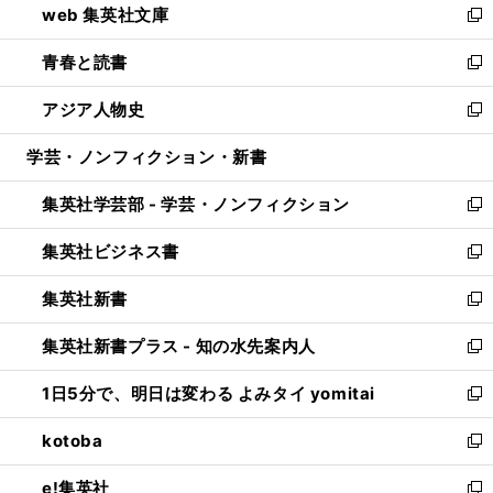
web 集英社文庫
ド
ィ
い
新
ウ
ン
ウ
し
青春と読書
で
ド
ィ
い
新
開
ウ
ン
ウ
し
アジア人物史
く
で
ド
ィ
い
新
開
ウ
ン
ウ
し
学芸・ノンフィクション・新書
く
で
ド
ィ
い
開
ウ
ン
ウ
集英社学芸部 - 学芸・ノンフィクション
く
で
ド
ィ
新
開
ウ
ン
し
集英社ビジネス書
く
で
ド
い
新
開
ウ
ウ
し
集英社新書
く
で
ィ
い
新
開
ン
ウ
し
集英社新書プラス - 知の水先案内人
く
ド
ィ
い
新
ウ
ン
ウ
し
1日5分で、明日は変わる よみタイ yomitai
で
ド
ィ
い
新
開
ウ
ン
ウ
し
kotoba
く
で
ド
ィ
い
新
開
ウ
ン
ウ
し
e!集英社
く
で
ド
ィ
い
新