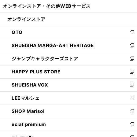
ウ
し
オンラインストア・
その他WEBサービス
く
で
ィ
い
開
ン
ウ
オンラインストア
く
ド
ィ
ウ
ン
OTO
で
ド
新
開
ウ
し
SHUEISHA MANGA-ART HERITAGE
く
で
い
新
開
ウ
し
ジャンプキャラクターズストア
く
ィ
い
新
ン
ウ
し
HAPPY PLUS STORE
ド
ィ
い
新
ウ
ン
ウ
し
SHUEISHA VOX
で
ド
ィ
い
新
開
ウ
ン
ウ
し
LEEマルシェ
く
で
ド
ィ
い
新
開
ウ
ン
ウ
し
SHOP Marisol
く
で
ド
ィ
い
新
開
ウ
ン
ウ
し
eclat premium
く
で
ド
ィ
い
新
開
ウ
ン
ウ
し