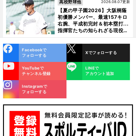
け？
高校野球他
2026.08.07更新
【夏の甲子園2026】大阪桐蔭
初優勝メンバー、最速157キロ
右腕、平成初完封＆初本塁打...
指揮官たちの知られざる現役時
代
cebo
X
Facebookで
Xでフォローする
ok
フォローする
uTube
LINE
YouTubeで
LINEで
チャンネル登録
アカウント追加
stagra
Instagramで
m
フォローする