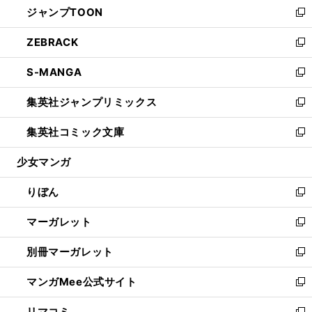
ジャンプTOON
く
で
ド
ィ
い
新
開
ウ
ン
ウ
し
ZEBRACK
く
で
ド
ィ
い
新
開
ウ
ン
ウ
し
S-MANGA
く
で
ド
ィ
い
新
開
ウ
ン
ウ
し
集英社ジャンプリミックス
く
で
ド
ィ
い
新
開
ウ
ン
ウ
し
集英社コミック文庫
く
で
ド
ィ
い
新
開
ウ
ン
ウ
し
少女マンガ
く
で
ド
ィ
い
開
ウ
ン
ウ
りぼん
く
で
ド
ィ
新
開
ウ
ン
し
マーガレット
く
で
ド
い
新
開
ウ
ウ
し
別冊マーガレット
く
で
ィ
い
新
開
ン
ウ
し
マンガMee公式サイト
く
ド
ィ
い
新
ウ
ン
ウ
し
リマコミ
で