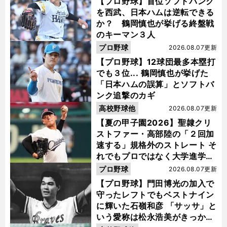
【プロ野球】首位ソフトバンク
を西武、日本ハムは逆転できる
か？ 鶴岡慎也が挙げる終盤戦
のキーマン３人
プロ野球
2026.08.07更新
【プロ野球】12球団最多本塁打
でも３位... 鶴岡慎也が挙げた
「日本ハムの誤算」とソフトバ
ンク追撃のカギ
高校野球他
2026.08.07更新
【夏の甲子園2026】聖隷クリ
ストファー・高部陸の「２回加
速する」規格外のストレート そ
れでもプロではなく大学進学を
選ぶ理由
プロ野球
2026.08.07更新
【プロ野球】門田博光の加入で
守ったレフトでもベストナイン
に輝いた石嶺和彦 「サッサ」と
いう愛称は松永浩美がきっか