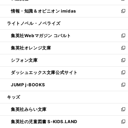
開
ウ
ン
ウ
し
情報・知識＆オピニオン imidas
く
で
ド
ィ
い
新
開
ウ
ン
ウ
し
ライトノベル・ノベライズ
く
で
ド
ィ
い
開
ウ
ン
ウ
集英社Webマガジン コバルト
く
で
ド
ィ
新
開
ウ
ン
し
集英社オレンジ文庫
く
で
ド
い
新
開
ウ
ウ
し
シフォン文庫
く
で
ィ
い
新
開
ン
ウ
し
ダッシュエックス文庫公式サイト
く
ド
ィ
い
新
ウ
ン
ウ
し
JUMP j-BOOKS
で
ド
ィ
い
新
開
ウ
ン
ウ
し
キッズ
く
で
ド
ィ
い
開
ウ
ン
ウ
集英社みらい文庫
く
で
ド
ィ
新
開
ウ
ン
し
集英社の児童図書 S-KIDS.LAND
く
で
ド
い
新
開
ウ