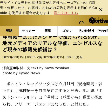
当サイトでは当社の提携先等がお客様のニーズ等について調
査・分析したり、お客様にお勧めの広告を表⽰する⽬的で Co
閉じ
okie を使⽤する場合があります。
詳しくはこちら
る
マイペ
web Sportiva (webスポルティーバ)
検索
メニュ
we
ー
野球の記事一覧
MLB
MLB
澤村拓一はまだメジ
b
ジ
野球
サッカー
競馬
ゴルフ
その他球技
その他
ス
澤村拓一はまだメジャーで投げられるのか。
ポ
地元メディアのリアルな評価、エンゼルスな
ル
ど現在の移籍先候補は？
テ
ィ
2022年09月15日 06:05 公開
2022年09月15日 06:06 更新
ー
バ
澤良憲●取材・文 text by Sawa Yoshinori
photo by Kyodo News
ボストン・レッドソックスは９月11日（現地時間：以
下同）、澤村拓一を自由契約にすると発表。地元紙『ボ
ストン・ヘラルド』は「澤村は（球団から）退団が認め
られ、フリーエージェントになった」と報じた。