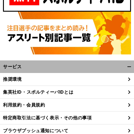
サービス
開
く/
。
、
前
推奨環境
へ
VP
閉
じ
集英社ID・スポルティーバIDとは
る
利用規約・会員規約
特定商取引法に基づく表示・その他の事項
ブラウザプッシュ通知について