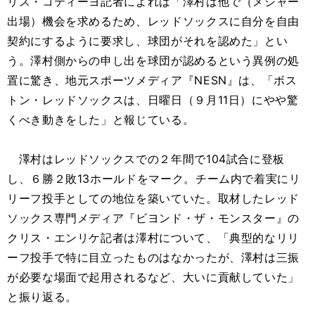
リス・コティーヨ記者によれば「澤村は他で（メジャー
出場）機会を求めるため、レッドソックスに自分を自由
契約にするように要求し、球団がそれを認めた」とい
う。澤村側からの申し出を球団が認めるという異例の処
置に驚き、地元スポーツメディア『NESN』は、「ボス
トン・レッドソックスは、日曜日（９月11日）にやや驚
くべき動きをした」と報じている。
澤村はレッドソックスでの２年間で104試合に登板
し、６勝２敗13ホールドをマーク。チーム内で着実にリ
リーフ投手としての地位を築いていた。取材したレッド
ソックス専門メディア『ビヨンド・ザ・モンスター』の
クリス・エンリケ記者は澤村について、「典型的なリリ
ーフ投手で特に目立ったものはなかったが、澤村は三振
が必要な場面で起用されるなど、大いに貢献していた」
と振り返る。