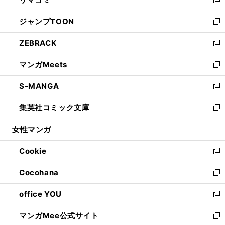
ド
ィ
い
新
開
ウ
ン
ウ
し
ジャンプTOON
く
で
ド
ィ
い
新
開
ウ
ン
ウ
し
ZEBRACK
く
で
ド
ィ
い
新
開
ウ
ン
ウ
し
マンガMeets
く
で
ド
ィ
い
新
開
ウ
ン
ウ
し
S-MANGA
く
で
ド
ィ
い
新
開
ウ
ン
ウ
し
集英社コミック文庫
く
で
ド
ィ
い
新
開
ウ
ン
ウ
し
女性マンガ
く
で
ド
ィ
い
開
ウ
ン
ウ
Cookie
く
で
ド
ィ
新
開
ウ
ン
し
Cocohana
く
で
ド
い
新
開
ウ
ウ
し
office YOU
く
で
ィ
い
新
開
ン
ウ
し
マンガMee公式サイト
く
ド
ィ
い
新