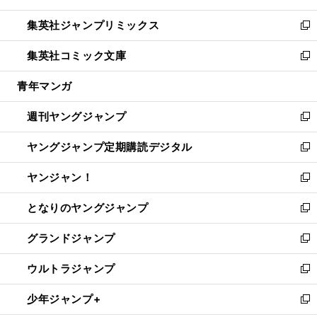
開
ウ
ン
ウ
し
集英社ジャンプリミックス
く
で
ド
ィ
い
新
開
ウ
ン
ウ
し
集英社コミック文庫
く
で
ド
ィ
い
新
開
ウ
ン
ウ
し
青年マンガ
く
で
ド
ィ
い
開
ウ
ン
ウ
週刊ヤングジャンプ
く
で
ド
ィ
新
開
ウ
ン
し
ヤングジャンプ定期購読デジタル
く
で
ド
い
新
開
ウ
ウ
し
ヤンジャン！
く
で
ィ
い
新
開
ン
ウ
し
となりのヤングジャンプ
く
ド
ィ
い
新
ウ
ン
ウ
し
グランドジャンプ
で
ド
ィ
い
新
開
ウ
ン
ウ
し
ウルトラジャンプ
く
で
ド
ィ
い
新
開
ウ
ン
ウ
し
少年ジャンプ+
く
で
ド
ィ
い
新
開
ウ
ン
ウ
し