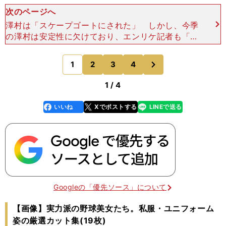
次のページへ
澤村は「スケープゴートにされた」 しかし、今季
の澤村は安定性に欠けており、エンリケ記者も「澤
村の９イニングあたりの奪三振数は、昨季の10.4か
ら7.1に減少していた」と指摘。また、レッドソッ
次
1
2
3
4
のページへ
クス本拠
1 / 4
いいね
Xでポストする
LINEで送る
line
faceboo
x
k
Googleの「優先ソース」について
【画像】実力派の野球美女たち。私服・ユニフォーム
姿の厳選カット集(19枚)