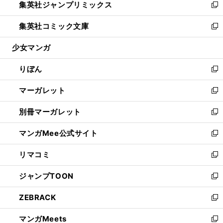
集英社ジャンプリミックス
く
で
ド
ィ
い
新
開
ウ
ン
ウ
し
集英社コミック文庫
く
で
ド
ィ
い
新
開
ウ
ン
ウ
し
少女マンガ
く
で
ド
ィ
い
開
ウ
ン
ウ
りぼん
く
で
ド
ィ
新
開
ウ
ン
し
マーガレット
く
で
ド
い
新
開
ウ
ウ
し
別冊マーガレット
く
で
ィ
い
新
開
ン
ウ
し
マンガMee公式サイト
く
ド
ィ
い
新
ウ
ン
ウ
し
リマコミ
で
ド
ィ
い
新
開
ウ
ン
ウ
し
ジャンプTOON
く
で
ド
ィ
い
新
開
ウ
ン
ウ
し
ZEBRACK
く
で
ド
ィ
い
新
開
ウ
ン
ウ
し
マンガMeets
く
で
ド
ィ
い
新