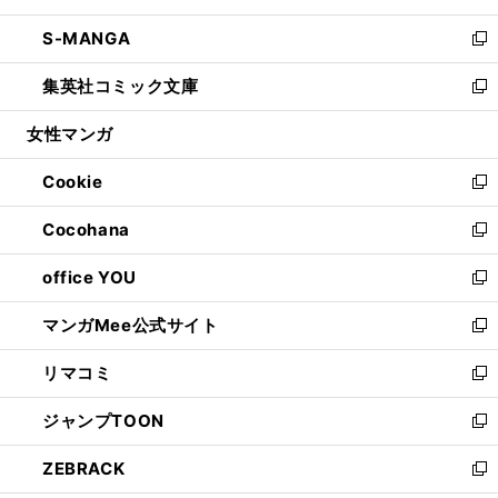
開
ウ
ン
ウ
し
S-MANGA
く
で
ド
ィ
い
新
開
ウ
ン
ウ
し
集英社コミック文庫
く
で
ド
ィ
い
新
開
ウ
ン
ウ
し
女性マンガ
く
で
ド
ィ
い
開
ウ
ン
ウ
Cookie
く
で
ド
ィ
新
開
ウ
ン
し
Cocohana
く
で
ド
い
新
開
ウ
ウ
し
office YOU
く
で
ィ
い
新
開
ン
ウ
し
マンガMee公式サイト
く
ド
ィ
い
新
ウ
ン
ウ
し
リマコミ
で
ド
ィ
い
新
開
ウ
ン
ウ
し
ジャンプTOON
く
で
ド
ィ
い
新
開
ウ
ン
ウ
し
ZEBRACK
く
で
ド
ィ
い
新
開
ウ
ン
ウ
し