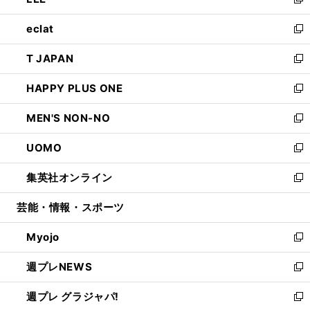
ィ
い
新
開
ウ
ン
ウ
し
eclat
く
で
ド
ィ
い
新
開
ウ
ン
ウ
し
T JAPAN
く
で
ド
ィ
い
新
開
ウ
ン
ウ
し
HAPPY PLUS ONE
く
で
ド
ィ
い
新
開
ウ
ン
ウ
し
MEN'S NON-NO
く
で
ド
ィ
い
新
開
ウ
ン
ウ
し
UOMO
く
で
ド
ィ
い
新
開
ウ
ン
ウ
し
集英社オンライン
く
で
ド
ィ
い
新
開
ウ
ン
ウ
し
芸能・情報・スポーツ
く
で
ド
ィ
い
開
ウ
ン
ウ
Myojo
く
で
ド
ィ
新
開
ウ
ン
し
週プレNEWS
く
で
ド
い
新
開
ウ
ウ
し
週プレ グラジャパ!
く
で
ィ
い
新