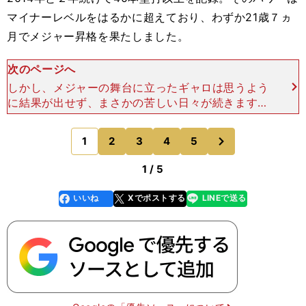
マイナーレベルをはるかに超えており、わずか21歳７ヵ
月でメジャー昇格を果たしました。
次のページへ
しかし、メジャーの舞台に立ったギャロは思うよう
に結果が出せず、まさかの苦しい日々が続きます。
メジャーデビューした2015年は６本塁打で、2016
年も出番が限定されてわずか１本塁打。粗いバッテ
次
1
2
3
4
5
のページへ
ィングで三
1 / 5
いいね
Xでポストする
LINEで送る
line
faceboo
x
k