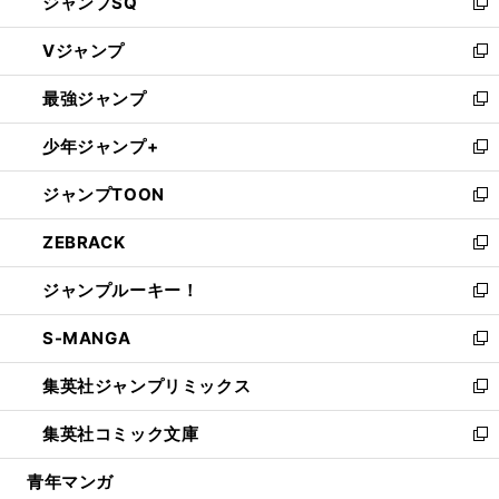
ジャンプSQ
い
新
ウ
し
Vジャンプ
ィ
い
新
ン
ウ
し
最強ジャンプ
ド
ィ
い
新
ウ
ン
ウ
し
少年ジャンプ+
で
ド
ィ
い
新
開
ウ
ン
ウ
し
ジャンプTOON
く
で
ド
ィ
い
新
開
ウ
ン
ウ
し
ZEBRACK
く
で
ド
ィ
い
新
開
ウ
ン
ウ
し
ジャンプルーキー！
く
で
ド
ィ
い
新
開
ウ
ン
ウ
し
S-MANGA
く
で
ド
ィ
い
新
開
ウ
ン
ウ
し
集英社ジャンプリミックス
く
で
ド
ィ
い
新
開
ウ
ン
ウ
し
集英社コミック文庫
く
で
ド
ィ
い
新
開
ウ
ン
ウ
し
青年マンガ
く
で
ド
ィ
い