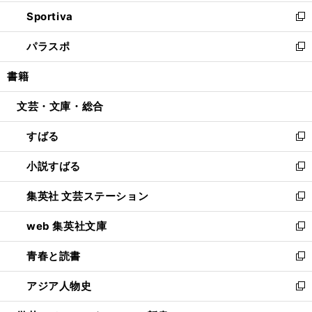
開
ン
ウ
し
Sportiva
く
ド
ィ
い
新
ウ
ン
ウ
し
パラスポ
で
ド
ィ
い
新
開
ウ
ン
ウ
し
書籍
く
で
ド
ィ
い
開
ウ
ン
ウ
文芸・文庫・総合
く
で
ド
ィ
開
ウ
ン
すばる
く
で
ド
新
開
ウ
し
小説すばる
く
で
い
新
開
ウ
し
集英社 文芸ステーション
く
ィ
い
新
ン
ウ
し
web 集英社文庫
ド
ィ
い
新
ウ
ン
ウ
し
青春と読書
で
ド
ィ
い
新
開
ウ
ン
ウ
し
アジア人物史
く
で
ド
ィ
い
新
開
ウ
ン
ウ
し