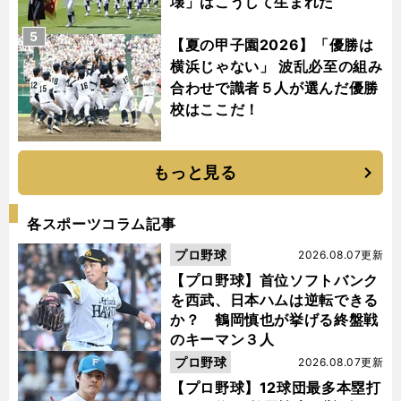
壊」はこうして生まれた
5
【夏の甲子園2026】「優勝は
横浜じゃない」 波乱必至の組み
合わせで識者５人が選んだ優勝
校はここだ！
もっと見る
各スポーツコラム記事
プロ野球
2026.08.07更新
【プロ野球】首位ソフトバンク
を西武、日本ハムは逆転できる
か？ 鶴岡慎也が挙げる終盤戦
のキーマン３人
プロ野球
2026.08.07更新
【プロ野球】12球団最多本塁打