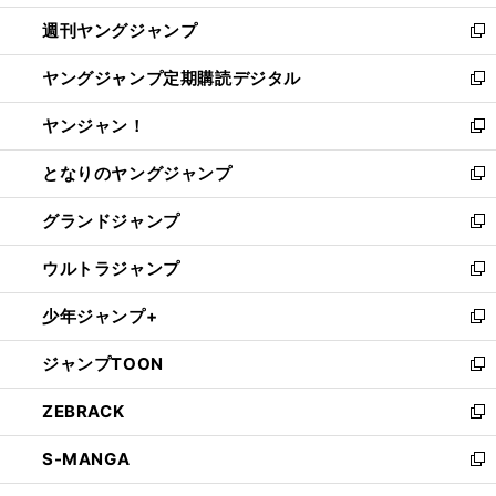
開
ウ
ン
ウ
週刊ヤングジャンプ
く
で
ド
ィ
新
開
ウ
ン
し
ヤングジャンプ定期購読デジタル
く
で
ド
い
新
開
ウ
ウ
し
ヤンジャン！
く
で
ィ
い
新
開
ン
ウ
し
となりのヤングジャンプ
く
ド
ィ
い
新
ウ
ン
ウ
し
グランドジャンプ
で
ド
ィ
い
新
開
ウ
ン
ウ
し
ウルトラジャンプ
く
で
ド
ィ
い
新
開
ウ
ン
ウ
し
少年ジャンプ+
く
で
ド
ィ
い
新
開
ウ
ン
ウ
し
ジャンプTOON
く
で
ド
ィ
い
新
開
ウ
ン
ウ
し
ZEBRACK
く
で
ド
ィ
い
新
開
ウ
ン
ウ
し
S-MANGA
く
で
ド
ィ
い
新
開
ウ
ン
ウ
し