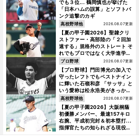
でも３位... 鶴岡慎也が挙げた
「日本ハムの誤算」とソフトバ
ンク追撃のカギ
高校野球他
2026.08.07更新
【夏の甲子園2026】聖隷クリ
ストファー・高部陸の「２回加
速する」規格外のストレート そ
れでもプロではなく大学進学を
選ぶ理由
プロ野球
2026.08.07更新
【プロ野球】門田博光の加入で
守ったレフトでもベストナイン
に輝いた石嶺和彦 「サッサ」と
いう愛称は松永浩美がきっか
け？
高校野球他
2026.08.07更新
【夏の甲子園2026】大阪桐蔭
初優勝メンバー、最速157キロ
右腕、平成初完封＆初本塁打...
指揮官たちの知られざる現役時
代