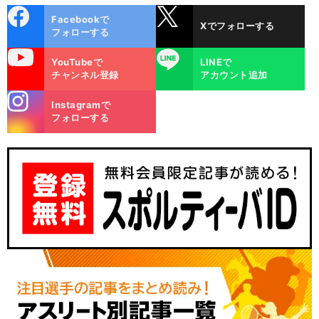
cebo
X
Facebookで
Xでフォローする
ok
フォローする
uTube
LINE
YouTubeで
LINEで
チャンネル登録
アカウント追加
stagra
Instagramで
m
フォローする