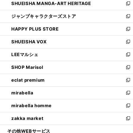
SHUEISHA MANGA-ART HERITAGE
く
で
い
新
開
ウ
し
ジャンプキャラクターズストア
く
ィ
い
新
ン
ウ
し
HAPPY PLUS STORE
ド
ィ
い
新
ウ
ン
ウ
し
SHUEISHA VOX
で
ド
ィ
い
新
開
ウ
ン
ウ
し
LEEマルシェ
く
で
ド
ィ
い
新
開
ウ
ン
ウ
し
SHOP Marisol
く
で
ド
ィ
い
新
開
ウ
ン
ウ
し
eclat premium
く
で
ド
ィ
い
新
開
ウ
ン
ウ
し
mirabella
く
で
ド
ィ
い
新
開
ウ
ン
ウ
し
mirabella homme
く
で
ド
ィ
い
新
開
ウ
ン
ウ
し
zakka market
く
で
ド
ィ
い
新
開
ウ
ン
ウ
し
その他WEBサービス
く
で
ド
ィ
い