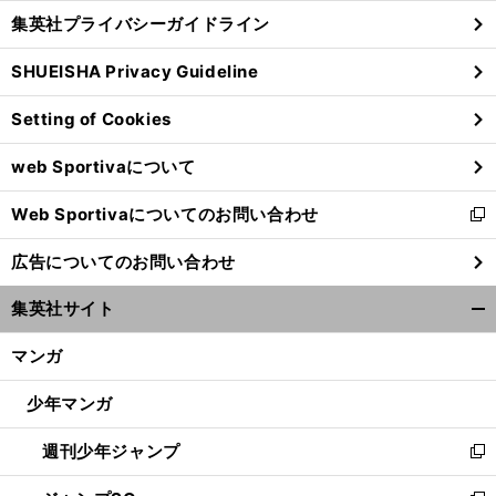
し
じ
集英社プライバシーガイドライン
い
る
ウ
SHUEISHA Privacy Guideline
ィ
ン
Setting of Cookies
ド
ウ
web Sportivaについて
で
開
Web Sportivaについてのお問い合わせ
く
新
し
広告についてのお問い合わせ
い
ウ
集英社サイト
ィ
開
ン
く/
マンガ
ド
閉
ウ
じ
少年マンガ
で
る
開
週刊少年ジャンプ
く
新
し