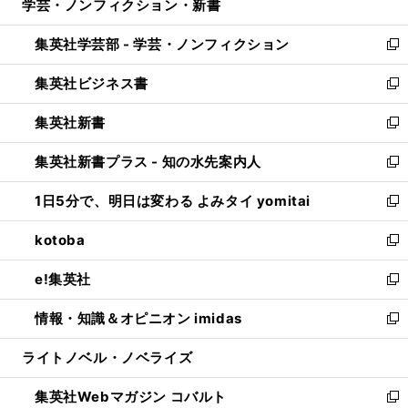
学芸・ノンフィクション・新書
く
で
ド
ィ
い
開
ウ
ン
ウ
集英社学芸部 - 学芸・ノンフィクション
く
で
ド
ィ
新
開
ウ
ン
し
集英社ビジネス書
く
で
ド
い
新
開
ウ
ウ
し
集英社新書
く
で
ィ
い
新
開
ン
ウ
し
集英社新書プラス - 知の水先案内人
く
ド
ィ
い
新
ウ
ン
ウ
し
1日5分で、明日は変わる よみタイ yomitai
で
ド
ィ
い
新
開
ウ
ン
ウ
し
kotoba
く
で
ド
ィ
い
新
開
ウ
ン
ウ
し
e!集英社
く
で
ド
ィ
い
新
開
ウ
ン
ウ
し
情報・知識＆オピニオン imidas
く
で
ド
ィ
い
新
開
ウ
ン
ウ
し
ライトノベル・ノベライズ
く
で
ド
ィ
い
開
ウ
ン
ウ
集英社Webマガジン コバルト
く
で
ド
ィ
新