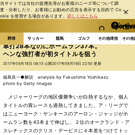
当サイトでは当社の提携先等がお客様のニーズ等について調
査・分析したり、お客様にお勧めの広告を表⽰する⽬的で Co
閉じ
okie を使⽤する場合があります。
詳しくはこちら
る
マイペ
web Sportiva (webスポルティーバ)
検索
メニュ
we
ー
野球の記事一覧
MLB
福島良一
単打28本なのに
b
ジ
野球
サッカー
競馬
ゴルフ
その他球技
その他
ス
単打28本なのにホームラン37本。
ポ
ヘンな強打者が初タイトルを狙う
ル
テ
2017年09月18日 08:15 公開
2017年09月19日 22:50 更新
ィ
ー
福島良一●解説 analysis by Fukushima Yoshikazu
バ
photo by Getty Images
メジャーリーグの地区優勝争いが白熱するなか、個人
タイトルの賞レースも過熱してきました。ア・リーグで
はニューヨーク・ヤンキースのアーロン・ジャッジがホ
ームラン数を43本まで伸ばし、２位のオークランド・ア
スレチックスのクリス・デービスに４本差をつけてトッ