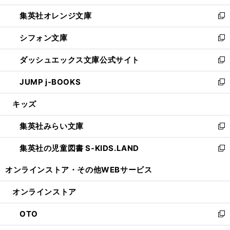
開
ウ
ン
し
集英社オレンジ文庫
く
で
ド
い
新
開
ウ
ウ
し
シフォン文庫
く
で
ィ
い
新
開
ン
ウ
し
ダッシュエックス文庫公式サイト
く
ド
ィ
い
新
ウ
ン
ウ
し
JUMP j-BOOKS
で
ド
ィ
い
新
開
ウ
ン
ウ
し
キッズ
く
で
ド
ィ
い
開
ウ
ン
ウ
集英社みらい文庫
く
で
ド
ィ
新
開
ウ
ン
し
集英社の児童図書 S-KIDS.LAND
く
で
ド
い
新
開
ウ
ウ
し
オンラインストア・
その他WEBサービス
く
で
ィ
い
開
ン
ウ
オンラインストア
く
ド
ィ
ウ
ン
OTO
で
ド
新
開
ウ
し