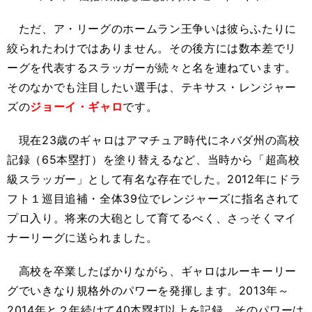
ただ、ア・リーグのホームラン王争いは彼らふたりに
絞られたわけではありません。その後方には数本差でリ
ーグを代表するスラッガーが続々と名を連ねています。
そのなかでも注目したい選手は、テキサス・レンジャー
ズの
ジョーイ・ギャロ
です。
現在23歳のギャロはアマチュア時代にネバダ州の高校
記録（65本塁打）を塗り替えるなど、当時から「超高校
級スラッガー」として有名な存在でした。2012年にドラ
フト１巡目追補・全体39位でレンジャーズに指名されて
プロ入り。将来の大砲として育てるべく、さっそくマイ
ナーリーグに送られました。
高校を卒業したばかりながら、ギャロはルーキーリー
グでいきなり規格外のパワーを発揮します。2013年～
2014年と２年続けて40本塁打以上を記録。そのパワーは