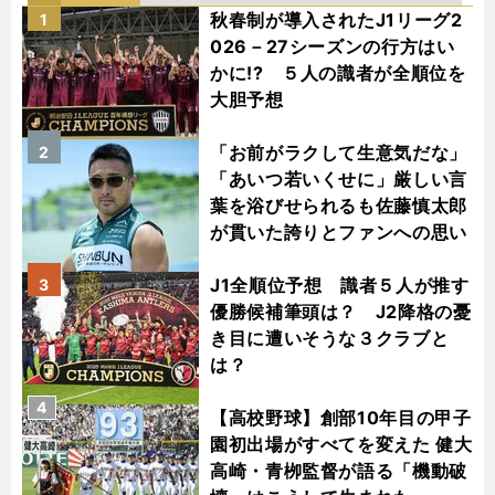
秋春制が導入されたJ1リーグ2
1
026－27シーズンの行方はい
かに!? ５人の識者が全順位を
大胆予想
「お前がラクして生意気だな」
2
「あいつ若いくせに」厳しい言
葉を浴びせられるも佐藤慎太郎
が貫いた誇りとファンへの思い
J1全順位予想 識者５人が推す
3
優勝候補筆頭は？ J2降格の憂
き目に遭いそうな３クラブと
は？
4
【高校野球】創部10年目の甲子
園初出場がすべてを変えた 健大
高崎・青栁監督が語る「機動破