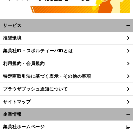
サービス
開
く/
推奨環境
閉
じ
集英社ID・スポルティーバIDとは
る
。
前
へ
利用規約・会員規約
特定商取引法に基づく表示・その他の事項
ブラウザプッシュ通知について
サイトマップ
企業情報
開
く/
集英社ホームページ
新
閉