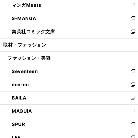
マンガMeets
く
で
ド
ィ
い
新
開
ウ
ン
ウ
し
S-MANGA
く
で
ド
ィ
い
新
開
ウ
ン
ウ
し
集英社コミック文庫
く
で
ド
ィ
い
新
開
ウ
ン
ウ
し
取材・ファッション
く
で
ド
ィ
い
開
ウ
ン
ウ
ファッション・美容
く
で
ド
ィ
開
ウ
ン
Seventeen
く
で
ド
新
開
ウ
し
non-no
く
で
い
新
開
ウ
し
BAILA
く
ィ
い
新
ン
ウ
し
MAQUIA
ド
ィ
い
新
ウ
ン
ウ
し
SPUR
で
ド
ィ
い
新
開
ウ
ン
ウ
し
LEE
く
で
ド