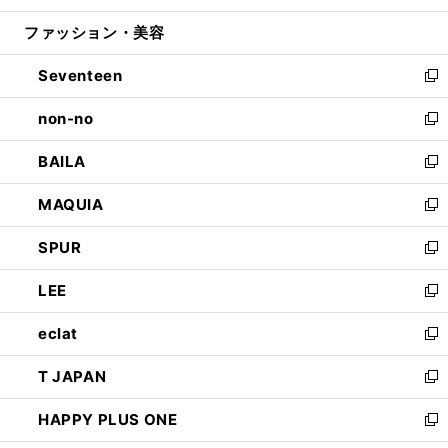
開
ウ
ン
ウ
ファッション・美容
く
で
ド
ィ
開
ウ
ン
Seventeen
く
で
ド
新
開
ウ
し
non-no
く
で
い
新
開
ウ
し
BAILA
く
ィ
い
新
ン
ウ
し
MAQUIA
ド
ィ
い
新
ウ
ン
ウ
し
SPUR
で
ド
ィ
い
新
開
ウ
ン
ウ
し
LEE
く
で
ド
ィ
い
新
開
ウ
ン
ウ
し
eclat
く
で
ド
ィ
い
新
開
ウ
ン
ウ
し
T JAPAN
く
で
ド
ィ
い
新
開
ウ
ン
ウ
し
HAPPY PLUS ONE
く
で
ド
ィ
い
新
開
ウ
ン
ウ
し