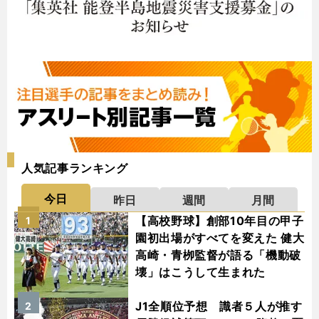
人気記事ランキング
今日
昨日
週間
月間
【高校野球】創部10年目の甲子
1
園初出場がすべてを変えた 健大
高崎・青栁監督が語る「機動破
壊」はこうして生まれた
J1全順位予想 識者５人が推す
2