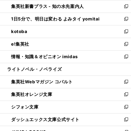
ン
ウ
し
集英社新書プラス - 知の水先案内人
く
ド
ィ
い
新
ウ
ン
ウ
し
1日5分で、明日は変わる よみタイ yomitai
で
ド
ィ
い
新
開
ウ
ン
ウ
し
kotoba
く
で
ド
ィ
い
新
開
ウ
ン
ウ
し
e!集英社
く
で
ド
ィ
い
新
開
ウ
ン
ウ
し
情報・知識＆オピニオン imidas
く
で
ド
ィ
い
新
開
ウ
ン
ウ
し
ライトノベル・ノベライズ
く
で
ド
ィ
い
開
ウ
ン
ウ
集英社Webマガジン コバルト
く
で
ド
ィ
新
開
ウ
ン
し
集英社オレンジ文庫
く
で
ド
い
新
開
ウ
ウ
し
シフォン文庫
く
で
ィ
い
新
開
ン
ウ
し
ダッシュエックス文庫公式サイト
く
ド
ィ
い
新
ウ
ン
ウ
し