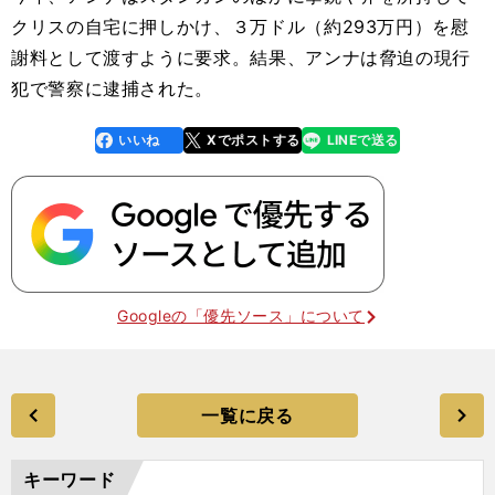
クリスの自宅に押しかけ、３万ドル（約293万円）を慰
謝料として渡すように要求。結果、アンナは脅迫の現行
犯で警察に逮捕された。
いいね
Xでポストする
LINEで送る
line
faceboo
x
k
Googleの「優先ソース」について
一覧に戻る
キーワード