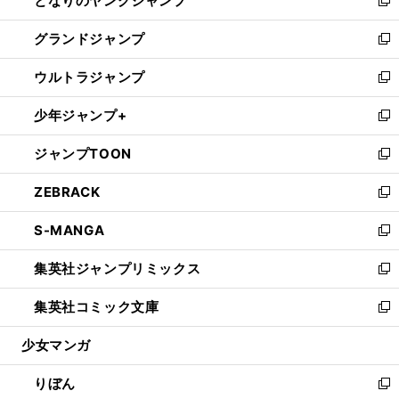
となりのヤングジャンプ
ド
ィ
い
新
ウ
ン
ウ
し
グランドジャンプ
で
ド
ィ
い
新
開
ウ
ン
ウ
し
ウルトラジャンプ
く
で
ド
ィ
い
新
開
ウ
ン
ウ
し
少年ジャンプ+
く
で
ド
ィ
い
新
開
ウ
ン
ウ
し
ジャンプTOON
く
で
ド
ィ
い
新
開
ウ
ン
ウ
し
ZEBRACK
く
で
ド
ィ
い
新
開
ウ
ン
ウ
し
S-MANGA
く
で
ド
ィ
い
新
開
ウ
ン
ウ
し
集英社ジャンプリミックス
く
で
ド
ィ
い
新
開
ウ
ン
ウ
し
集英社コミック文庫
く
で
ド
ィ
い
新
開
ウ
ン
ウ
し
少女マンガ
く
で
ド
ィ
い
開
ウ
ン
ウ
りぼん
く
で
ド
ィ
新