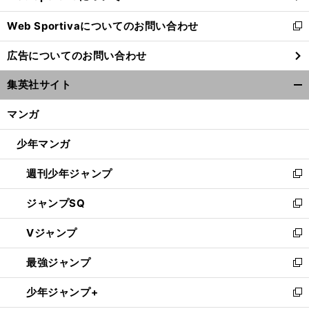
開
Web Sportivaについてのお問い合わせ
く
新
し
広告についてのお問い合わせ
い
ウ
将
」
黒
、
？
集英社サイト
田博樹＆岩隈久志
打線の援護があれば今ごろ何勝
ィ
開
ン
く/
マンガ
ド
閉
ウ
じ
少年マンガ
で
る
開
週刊少年ジャンプ
く
新
し
ジャンプSQ
い
新
ウ
し
Vジャンプ
ィ
い
新
ン
ウ
し
最強ジャンプ
ド
ィ
い
新
ウ
ン
ウ
し
少年ジャンプ+
で
ド
ィ
い
新
開
ウ
ン
ウ