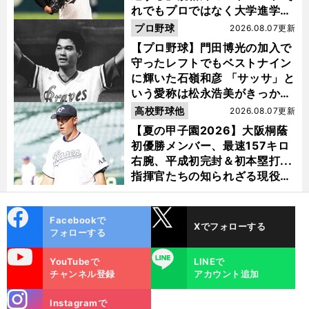
れでもプロではなく大学進学を
選ぶ理由
プロ野球
2026.08.07更新
【プロ野球】門田博光の加入で
守ったレフトでもベストナイン
に輝いた石嶺和彦 「サッサ」と
いう愛称は松永浩美がきっか
け？
高校野球他
2026.08.07更新
【夏の甲子園2026】大阪桐蔭
初優勝メンバー、最速157キロ
右腕、平成初完封＆初本塁打...
指揮官たちの知られざる現役時
代
cebo
X
Facebookで
Xでフォローする
ok
フォローする
uTube
LINE
YouTubeで
LINEで
チャンネル登録
アカウント追加
stagra
Instagramで