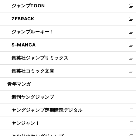
し
ジャンプTOON
く
で
ド
ィ
い
新
開
ウ
ン
ウ
し
ZEBRACK
く
で
ド
ィ
い
新
開
ウ
ン
ウ
し
ジャンプルーキー！
く
で
ド
ィ
い
新
開
ウ
ン
ウ
し
S-MANGA
く
で
ド
ィ
い
新
開
ウ
ン
ウ
し
集英社ジャンプリミックス
く
で
ド
ィ
い
新
開
ウ
ン
ウ
し
集英社コミック文庫
く
で
ド
ィ
い
新
開
ウ
ン
ウ
し
青年マンガ
く
で
ド
ィ
い
開
ウ
ン
ウ
週刊ヤングジャンプ
く
で
ド
ィ
新
開
ウ
ン
し
ヤングジャンプ定期購読デジタル
く
で
ド
い
新
開
ウ
ウ
し
ヤンジャン！
く
で
ィ
い
新
開
ン
ウ
し
く