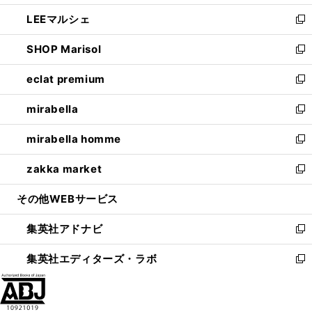
開
ウ
ン
ウ
し
LEEマルシェ
く
で
ド
ィ
い
新
開
ウ
ン
ウ
し
SHOP Marisol
く
で
ド
ィ
い
新
開
ウ
ン
ウ
し
eclat premium
く
で
ド
ィ
い
新
開
ウ
ン
ウ
し
mirabella
く
で
ド
ィ
い
新
開
ウ
ン
ウ
し
mirabella homme
く
で
ド
ィ
い
新
開
ウ
ン
ウ
し
zakka market
く
で
ド
ィ
い
新
開
ウ
ン
ウ
し
その他WEBサービス
く
で
ド
ィ
い
開
ウ
ン
ウ
集英社アドナビ
く
で
ド
ィ
新
開
ウ
ン
し
集英社エディターズ・ラボ
く
で
ド
い
新
開
ウ
ウ
し
く
で
ィ
い
開
ン
ウ