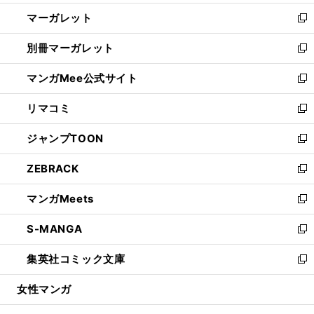
開
ウ
ン
し
マーガレット
く
で
ド
い
新
開
ウ
ウ
し
別冊マーガレット
く
で
ィ
い
新
開
ン
ウ
し
マンガMee公式サイト
く
ド
ィ
い
新
ウ
ン
ウ
し
リマコミ
で
ド
ィ
い
新
開
ウ
ン
ウ
し
ジャンプTOON
く
で
ド
ィ
い
新
開
ウ
ン
ウ
し
ZEBRACK
く
で
ド
ィ
い
新
開
ウ
ン
ウ
し
マンガMeets
く
で
ド
ィ
い
新
開
ウ
ン
ウ
し
S-MANGA
く
で
ド
ィ
い
新
開
ウ
ン
ウ
し
集英社コミック文庫
く
で
ド
ィ
い
新
開
ウ
ン
ウ
し
女性マンガ
く
で
ド
ィ
い
開
ウ
ン
ウ