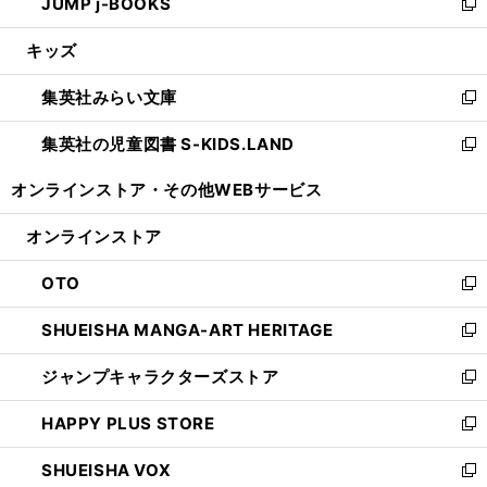
JUMP j-BOOKS
で
ド
ィ
い
新
開
ウ
ン
ウ
し
キッズ
く
で
ド
ィ
い
開
ウ
ン
ウ
集英社みらい文庫
く
で
ド
ィ
新
開
ウ
ン
し
集英社の児童図書 S-KIDS.LAND
く
で
ド
い
新
開
ウ
ウ
し
オンラインストア・
その他WEBサービス
く
で
ィ
い
開
ン
ウ
オンラインストア
く
ド
ィ
ウ
ン
OTO
で
ド
新
開
ウ
し
SHUEISHA MANGA-ART HERITAGE
く
で
い
新
開
ウ
し
ジャンプキャラクターズストア
く
ィ
い
新
ン
ウ
し
HAPPY PLUS STORE
ド
ィ
い
新
ウ
ン
ウ
し
SHUEISHA VOX
で
ド
ィ
い
新