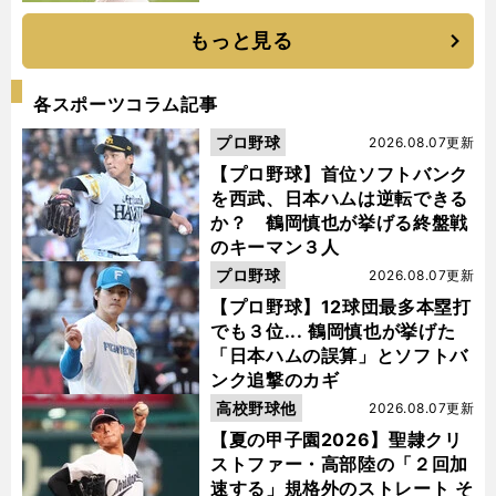
もっと見る
各スポーツコラム記事
プロ野球
2026.08.07更新
【プロ野球】首位ソフトバンク
を西武、日本ハムは逆転できる
か？ 鶴岡慎也が挙げる終盤戦
のキーマン３人
プロ野球
2026.08.07更新
【プロ野球】12球団最多本塁打
でも３位... 鶴岡慎也が挙げた
「日本ハムの誤算」とソフトバ
ンク追撃のカギ
高校野球他
2026.08.07更新
【夏の甲子園2026】聖隷クリ
ストファー・高部陸の「２回加
速する」規格外のストレート そ