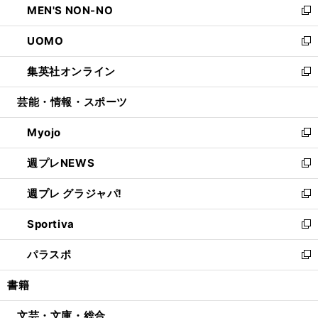
MEN'S NON-NO
く
で
ド
ィ
い
新
開
ウ
ン
ウ
し
UOMO
く
で
ド
ィ
い
新
開
ウ
ン
ウ
し
集英社オンライン
く
で
ド
ィ
い
新
開
ウ
ン
ウ
し
芸能・情報・スポーツ
く
で
ド
ィ
い
開
ウ
ン
ウ
Myojo
く
で
ド
ィ
新
開
ウ
ン
し
週プレNEWS
く
で
ド
い
新
開
ウ
ウ
し
週プレ グラジャパ!
く
で
ィ
い
新
開
ン
ウ
し
Sportiva
く
ド
ィ
い
新
ウ
ン
ウ
し
パラスポ
で
ド
ィ
い
新
開
ウ
ン
ウ
し
書籍
く
で
ド
ィ
い
開
ウ
ン
ウ
文芸・文庫・総合
く
で
ド
ィ