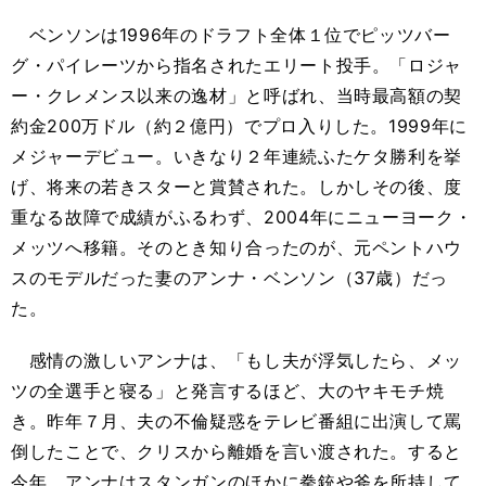
ベンソンは1996年のドラフト全体１位でピッツバー
グ・パイレーツから指名されたエリート投手。「ロジャ
ー・クレメンス以来の逸材」と呼ばれ、当時最高額の契
約金200万ドル（約２億円）でプロ入りした。1999年に
メジャーデビュー。いきなり２年連続ふたケタ勝利を挙
げ、将来の若きスターと賞賛された。しかしその後、度
重なる故障で成績がふるわず、2004年にニューヨーク・
メッツへ移籍。そのとき知り合ったのが、元ペントハウ
スのモデルだった妻のアンナ・ベンソン（37歳）だっ
た。
感情の激しいアンナは、「もし夫が浮気したら、メッ
ツの全選手と寝る」と発言するほど、大のヤキモチ焼
き。昨年７月、夫の不倫疑惑をテレビ番組に出演して罵
倒したことで、クリスから離婚を言い渡された。すると
今年、アンナはスタンガンのほかに拳銃や斧を所持して