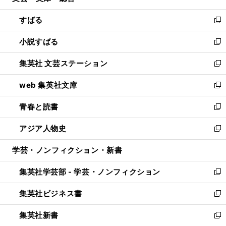
開
ウ
ン
すばる
く
で
ド
新
開
ウ
し
小説すばる
く
で
い
新
開
ウ
し
集英社 文芸ステーション
く
ィ
い
新
ン
ウ
し
web 集英社文庫
ド
ィ
い
新
ウ
ン
ウ
し
青春と読書
で
ド
ィ
い
新
開
ウ
ン
ウ
し
アジア人物史
く
で
ド
ィ
い
新
開
ウ
ン
ウ
し
学芸・ノンフィクション・新書
く
で
ド
ィ
い
開
ウ
ン
ウ
集英社学芸部 - 学芸・ノンフィクション
く
で
ド
ィ
新
開
ウ
ン
し
集英社ビジネス書
く
で
ド
い
新
開
ウ
ウ
し
集英社新書
く
で
ィ
い
新
開