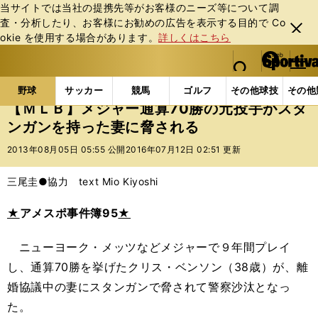
当サイトでは当社の提携先等がお客様のニーズ等について調
査・分析したり、お客様にお勧めの広告を表⽰する⽬的で Co
閉じ
okie を使⽤する場合があります。
詳しくはこちら
る
マイペ
web Sportiva (webスポルティーバ)
検索
メニュ
we
ー
野球の記事一覧
MLB
MLB
【ＭＬＢ】メジャー
b
ジ
野球
サッカー
競馬
ゴルフ
その他球技
その他
ス
【ＭＬＢ】メジャー通算70勝の元投手がスタ
ポ
ンガンを持った妻に脅される
ル
テ
2013年08月05日 05:55 公開
2016年07月12日 02:51 更新
ィ
ー
三尾圭●協力 text Mio Kiyoshi
バ
★
アメスポ事件簿95
★
ニューヨーク・メッツなどメジャーで９年間プレイ
し、通算70勝を挙げたクリス・ベンソン（38歳）が、離
婚協議中の妻にスタンガンで脅されて警察沙汰となっ
た。