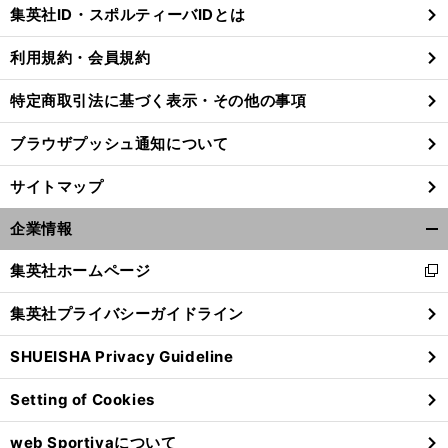
じ
集英社ID・スポルティーバIDとは
る
利用規約・会員規約
特定商取引法に基づく表示・その他の事項
ブラウザプッシュ通知について
サイトマップ
企業情報
開
く/
集英社ホームページ
新
閉
し
じ
集英社プライバシーガイドライン
い
る
ウ
SHUEISHA Privacy Guideline
ィ
ン
Setting of Cookies
ド
ウ
web Sportivaについて
で