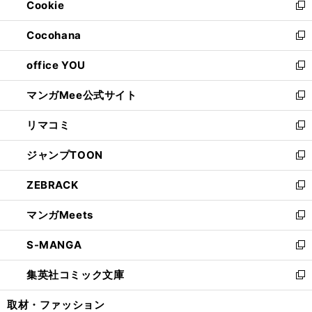
Cookie
く
で
ド
ィ
新
開
ウ
ン
し
Cocohana
く
で
ド
い
新
開
ウ
ウ
し
office YOU
く
で
ィ
い
新
開
ン
ウ
し
マンガMee公式サイト
く
ド
ィ
い
新
ウ
ン
ウ
し
リマコミ
で
ド
ィ
い
新
開
ウ
ン
ウ
し
ジャンプTOON
く
で
ド
ィ
い
新
開
ウ
ン
ウ
し
ZEBRACK
く
で
ド
ィ
い
新
開
ウ
ン
ウ
し
マンガMeets
く
で
ド
ィ
い
新
開
ウ
ン
ウ
し
S-MANGA
く
で
ド
ィ
い
新
開
ウ
ン
ウ
し
集英社コミック文庫
く
で
ド
ィ
い
新
開
ウ
ン
ウ
し
取材・ファッション
く
で
ド
ィ
い