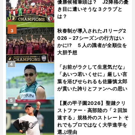
優勝候補筆頭は？ J2降格の憂
き目に遭いそうな３クラブと
は？
秋春制が導入されたJ1リーグ2
3
026－27シーズンの行方はい
かに!? ５人の識者が全順位を
大胆予想
4
「お前がラクして生意気だな」
「あいつ若いくせに」厳しい言
葉を浴びせられるも佐藤慎太郎
が貫いた誇りとファンへの思い
5
【夏の甲子園2026】聖隷クリ
ストファー・高部陸の「２回加
速する」規格外のストレート そ
れでもプロではなく大学進学を
選ぶ理由