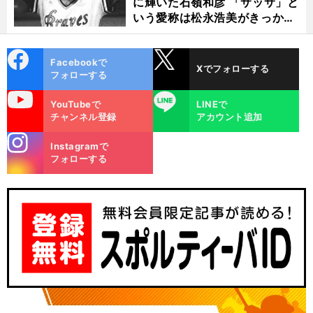
に輝いた石嶺和彦 「サッサ」と
いう愛称は松永浩美がきっか
け？
cebo
X
Facebookで
Xでフォローする
ok
フォローする
uTube
LINE
YouTubeで
LINEで
チャンネル登録
アカウント追加
stagra
Instagramで
m
フォローする
、
？
前