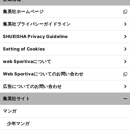
開
く/
集英社ホームページ
新
閉
し
じ
集英社プライバシーガイドライン
い
る
ウ
SHUEISHA Privacy Guideline
ィ
ン
Setting of Cookies
ド
ウ
web Sportivaについて
で
開
Web Sportivaについてのお問い合わせ
く
新
し
広告についてのお問い合わせ
い
ウ
集英社サイト
ィ
開
ン
く/
マンガ
ド
閉
ウ
じ
少年マンガ
で
る