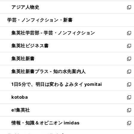
開
ウ
ン
ウ
し
アジア人物史
く
で
ド
ィ
い
新
開
ウ
ン
ウ
し
学芸・ノンフィクション・新書
く
で
ド
ィ
い
開
ウ
ン
ウ
集英社学芸部 - 学芸・ノンフィクション
く
で
ド
ィ
新
開
ウ
ン
し
集英社ビジネス書
く
で
ド
い
新
開
ウ
ウ
し
集英社新書
く
で
ィ
い
新
開
ン
ウ
し
集英社新書プラス - 知の水先案内人
く
ド
ィ
い
新
ウ
ン
ウ
し
1日5分で、明日は変わる よみタイ yomitai
で
ド
ィ
い
新
開
ウ
ン
ウ
し
kotoba
く
で
ド
ィ
い
新
開
ウ
ン
ウ
し
e!集英社
く
で
ド
ィ
い
新
開
ウ
ン
ウ
し
情報・知識＆オピニオン imidas
く
で
ド
ィ
い
新
開
ウ
ン
ウ
し