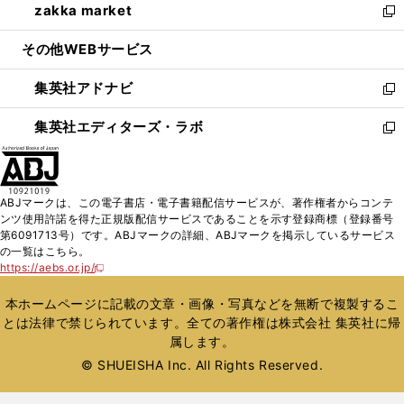
zakka market
く
で
ド
ィ
い
新
開
ウ
ン
ウ
し
その他WEBサービス
く
で
ド
ィ
い
開
ウ
ン
ウ
集英社アドナビ
く
で
ド
ィ
新
開
ウ
ン
し
集英社エディターズ・ラボ
く
で
ド
い
新
開
ウ
ウ
し
く
で
ィ
い
開
ン
ウ
ABJマークは、この電子書店・電子書籍配信サービスが、著作権者からコンテ
く
ド
ィ
ンツ使用許諾を得た正規版配信サービスであることを示す登録商標（登録番号
ウ
ン
第6091713号）です。ABJマークの詳細、ABJマークを掲示しているサービス
で
ド
の一覧はこちら。
開
ウ
https://aebs.or.jp/
新
く
で
し
い
開
本ホームページに記載の文章・画像・写真などを無断で複製するこ
ウ
く
とは法律で禁じられています。全ての著作権は株式会社 集英社に帰
ィ
属します。
ン
ド
© SHUEISHA Inc. All Rights Reserved.
ウ
で
開