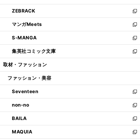
開
ウ
ン
ウ
し
ZEBRACK
く
で
ド
ィ
い
新
開
ウ
ン
ウ
し
マンガMeets
く
で
ド
ィ
い
新
開
ウ
ン
ウ
し
S-MANGA
く
で
ド
ィ
い
新
開
ウ
ン
ウ
し
集英社コミック文庫
く
で
ド
ィ
い
新
開
ウ
ン
ウ
し
取材・ファッション
く
で
ド
ィ
い
開
ウ
ン
ウ
ファッション・美容
く
で
ド
ィ
開
ウ
ン
Seventeen
く
で
ド
新
開
ウ
し
non-no
く
で
い
新
開
ウ
し
BAILA
く
ィ
い
新
ン
ウ
し
MAQUIA
ド
ィ
い
新
ウ
ン
ウ
し