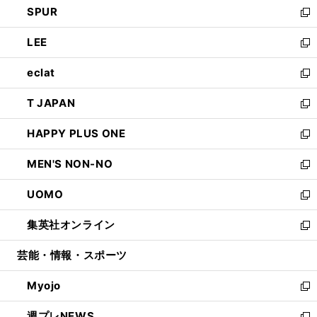
SPUR
で
ド
ィ
い
新
開
ウ
ン
ウ
し
LEE
く
で
ド
ィ
い
新
開
ウ
ン
ウ
し
eclat
く
で
ド
ィ
い
新
開
ウ
ン
ウ
し
T JAPAN
く
で
ド
ィ
い
新
開
ウ
ン
ウ
し
HAPPY PLUS ONE
く
で
ド
ィ
い
新
開
ウ
ン
ウ
し
MEN'S NON-NO
く
で
ド
ィ
い
新
開
ウ
ン
ウ
し
UOMO
く
で
ド
ィ
い
新
開
ウ
ン
ウ
し
集英社オンライン
く
で
ド
ィ
い
新
開
ウ
ン
ウ
し
芸能・情報・スポーツ
く
で
ド
ィ
い
開
ウ
ン
ウ
Myojo
く
で
ド
ィ
新
開
ウ
ン
し
週プレNEWS
く
で