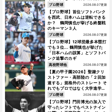
活"の舞台裏
プロ野球
2026.08.07更新
【プロ野球】首位ソフトバンク
を西武、日本ハムは逆転できる
か？ 鶴岡慎也が挙げる終盤戦
のキーマン３人
プロ野球
2026.08.07更新
【プロ野球】12球団最多本塁打
でも３位... 鶴岡慎也が挙げた
「日本ハムの誤算」とソフトバ
ンク追撃のカギ
高校野球他
2026.08.07更新
【夏の甲子園2026】聖隷クリ
ストファー・高部陸の「２回加
速する」規格外のストレート そ
れでもプロではなく大学進学を
選ぶ理由
プロ野球
2026.08.07更新
【プロ野球】門田博光の加入で
守ったレフトでもベストナイン