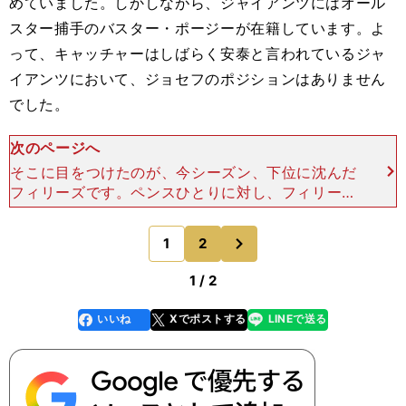
めていました。しかしながら、ジャイアンツにはオール
スター捕手のバスター・ポージーが在籍しています。よ
って、キャッチャーはしばらく安泰と言われているジャ
イアンツにおいて、ジョセフのポジションはありません
でした。
次のページへ
そこに目をつけたのが、今シーズン、下位に沈んだ
フィリーズです。ペンスひとりに対し、フィリーズ
は若手３人をトレードで獲得。その中でも目玉プレ
イヤーが、ジョセフなのです。将来有望なキャッチ
次
1
2
のページへ
ャーの存在は、チ
1 / 2
いいね
Xでポストする
LINEで送る
line
faceboo
x
k