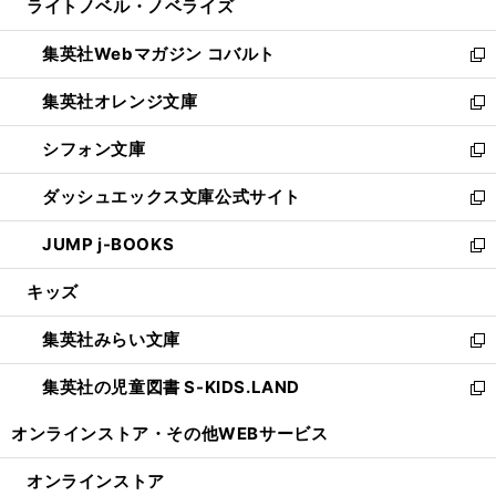
ライトノベル・ノベライズ
く
で
ド
ィ
い
開
ウ
ン
ウ
集英社Webマガジン コバルト
く
で
ド
ィ
新
開
ウ
ン
し
集英社オレンジ文庫
く
で
ド
い
新
開
ウ
ウ
し
シフォン文庫
く
で
ィ
い
新
開
ン
ウ
し
ダッシュエックス文庫公式サイト
く
ド
ィ
い
新
ウ
ン
ウ
し
JUMP j-BOOKS
で
ド
ィ
い
新
開
ウ
ン
ウ
し
キッズ
く
で
ド
ィ
い
開
ウ
ン
ウ
集英社みらい文庫
く
で
ド
ィ
新
開
ウ
ン
し
集英社の児童図書 S-KIDS.LAND
く
で
ド
い
新
開
ウ
ウ
し
オンラインストア・
その他WEBサービス
く
で
ィ
い
開
ン
ウ
オンラインストア
く
ド
ィ