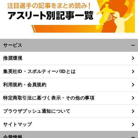
】
へ
サービス
開
く/
推奨環境
閉
じ
集英社ID・スポルティーバIDとは
る
利用規約・会員規約
特定商取引法に基づく表示・その他の事項
ブラウザプッシュ通知について
サイトマップ
企業情報