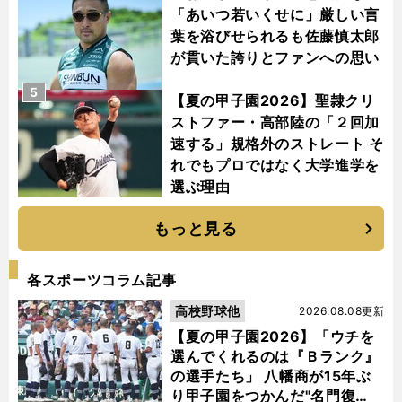
「あいつ若いくせに」厳しい言
葉を浴びせられるも佐藤慎太郎
が貫いた誇りとファンへの思い
5
【夏の甲子園2026】聖隷クリ
ストファー・高部陸の「２回加
速する」規格外のストレート そ
れでもプロではなく大学進学を
選ぶ理由
もっと見る
各スポーツコラム記事
高校野球他
2026.08.08更新
【夏の甲子園2026】「ウチを
選んでくれるのは『Ｂランク』
の選手たち」 八幡商が15年ぶ
り甲子園をつかんだ"名門復