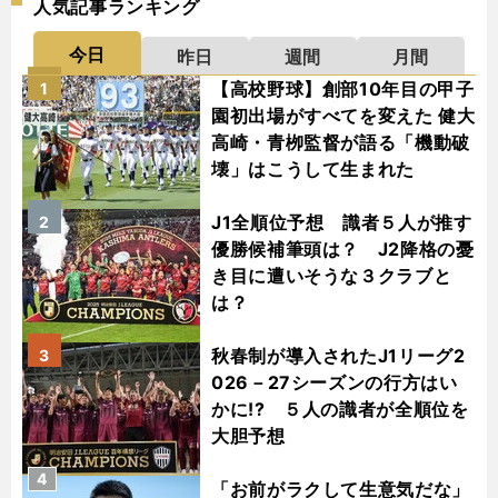
人気記事ランキング
今日
昨日
週間
月間
【高校野球】創部10年目の甲子
1
園初出場がすべてを変えた 健大
高崎・青栁監督が語る「機動破
壊」はこうして生まれた
J1全順位予想 識者５人が推す
2
優勝候補筆頭は？ J2降格の憂
き目に遭いそうな３クラブと
は？
秋春制が導入されたJ1リーグ2
3
026－27シーズンの行方はい
かに!? ５人の識者が全順位を
大胆予想
4
「お前がラクして生意気だな」