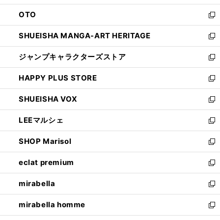
ウ
ン
OTO
で
ド
新
開
ウ
し
SHUEISHA MANGA-ART HERITAGE
く
で
い
新
開
ウ
し
ジャンプキャラクターズストア
く
ィ
い
新
ン
ウ
し
HAPPY PLUS STORE
ド
ィ
い
新
ウ
ン
ウ
し
SHUEISHA VOX
で
ド
ィ
い
新
開
ウ
ン
ウ
し
LEEマルシェ
く
で
ド
ィ
い
新
開
ウ
ン
ウ
し
SHOP Marisol
く
で
ド
ィ
い
新
開
ウ
ン
ウ
し
eclat premium
く
で
ド
ィ
い
新
開
ウ
ン
ウ
し
mirabella
く
で
ド
ィ
い
新
開
ウ
ン
ウ
し
mirabella homme
く
で
ド
ィ
い
新
開
ウ
ン
ウ
し