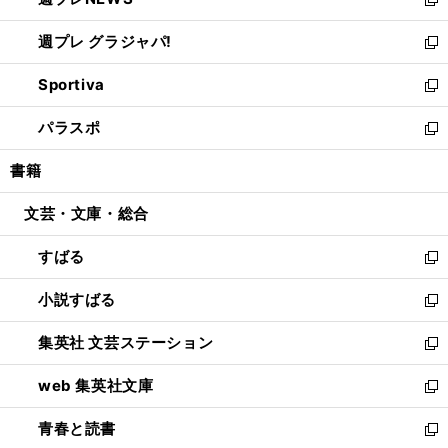
ド
い
新
開
ウ
ウ
し
週プレ グラジャパ!
く
で
ィ
い
新
開
ン
ウ
し
Sportiva
く
ド
ィ
い
新
ウ
ン
ウ
し
パラスポ
で
ド
ィ
い
新
開
ウ
ン
ウ
し
書籍
く
で
ド
ィ
い
開
ウ
ン
ウ
文芸・文庫・総合
く
で
ド
ィ
開
ウ
ン
すばる
く
で
ド
新
開
ウ
し
小説すばる
く
で
い
新
開
ウ
し
集英社 文芸ステーション
く
ィ
い
新
ン
ウ
し
web 集英社文庫
ド
ィ
い
新
ウ
ン
ウ
し
青春と読書
で
ド
ィ
い
新