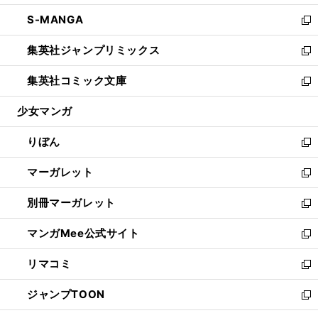
開
ウ
ン
ウ
し
S-MANGA
く
で
ド
ィ
い
新
開
ウ
ン
ウ
し
集英社ジャンプリミックス
く
で
ド
ィ
い
新
開
ウ
ン
ウ
し
集英社コミック文庫
く
で
ド
ィ
い
新
開
ウ
ン
ウ
し
少女マンガ
く
で
ド
ィ
い
開
ウ
ン
ウ
りぼん
く
で
ド
ィ
新
開
ウ
ン
し
マーガレット
く
で
ド
い
新
開
ウ
ウ
し
別冊マーガレット
く
で
ィ
い
新
開
ン
ウ
し
マンガMee公式サイト
く
ド
ィ
い
新
ウ
ン
ウ
し
リマコミ
で
ド
ィ
い
新
開
ウ
ン
ウ
し
ジャンプTOON
く
で
ド
ィ
い
新
開
ウ
ン
ウ
し