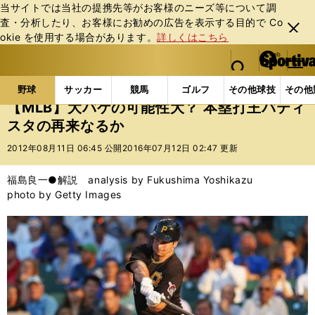
当サイトでは当社の提携先等がお客様のニーズ等について調
査・分析したり、お客様にお勧めの広告を表⽰する⽬的で Co
閉じ
okie を使⽤する場合があります。
詳しくはこちら
る
マイペ
web Sportiva (webスポルティーバ)
検索
メニュ
we
ー
野球の記事一覧
MLB
福島良一
【MLB】大バケ
b
ジ
野球
サッカー
競馬
ゴルフ
その他球技
その他
ス
【MLB】大バケの可能性大？ 本塁打王バティ
ポ
スタの再来なるか
ル
テ
2012年08月11日 06:45 公開
2016年07月12日 02:47 更新
ィ
ー
福島良一●解説 analysis by Fukushima Yoshikazu
バ
photo by Getty Images