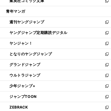
集英社コミック文庫
く
で
ド
ィ
い
新
開
ウ
ン
ウ
し
青年マンガ
く
で
ド
ィ
い
開
ウ
ン
ウ
週刊ヤングジャンプ
く
で
ド
ィ
新
開
ウ
ン
し
ヤングジャンプ定期購読デジタル
く
で
ド
い
新
開
ウ
ウ
し
ヤンジャン！
く
で
ィ
い
新
開
ン
ウ
し
となりのヤングジャンプ
く
ド
ィ
い
新
ウ
ン
ウ
し
グランドジャンプ
で
ド
ィ
い
新
開
ウ
ン
ウ
し
ウルトラジャンプ
く
で
ド
ィ
い
新
開
ウ
ン
ウ
し
少年ジャンプ+
く
で
ド
ィ
い
新
開
ウ
ン
ウ
し
ジャンプTOON
く
で
ド
ィ
い
新
開
ウ
ン
ウ
し
ZEBRACK
く
で
ド
ィ
い
新