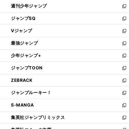
開
週刊少年ジャンプ
く
新
し
ジャンプSQ
い
新
ウ
し
Vジャンプ
ィ
い
新
ン
ウ
し
最強ジャンプ
ド
ィ
い
新
ウ
ン
ウ
し
少年ジャンプ+
で
ド
ィ
い
新
開
ウ
ン
ウ
し
ジャンプTOON
く
で
ド
ィ
い
新
開
ウ
ン
ウ
し
ZEBRACK
く
で
ド
ィ
い
新
開
ウ
ン
ウ
し
ジャンプルーキー！
く
で
ド
ィ
い
新
開
ウ
ン
ウ
し
S-MANGA
く
で
ド
ィ
い
新
開
ウ
ン
ウ
し
集英社ジャンプリミックス
く
で
ド
ィ
い
新
開
ウ
ン
ウ
し