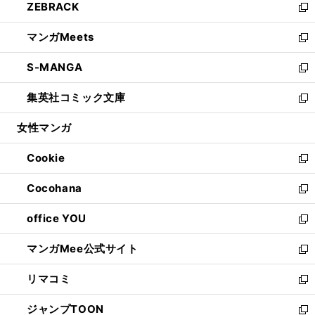
ZEBRACK
く
で
ド
ィ
い
新
開
ウ
ン
ウ
し
マンガMeets
く
で
ド
ィ
い
新
開
ウ
ン
ウ
し
S-MANGA
く
で
ド
ィ
い
新
開
ウ
ン
ウ
し
集英社コミック文庫
く
で
ド
ィ
い
新
開
ウ
ン
ウ
し
女性マンガ
く
で
ド
ィ
い
開
ウ
ン
ウ
Cookie
く
で
ド
ィ
新
開
ウ
ン
し
Cocohana
く
で
ド
い
新
開
ウ
ウ
し
office YOU
く
で
ィ
い
新
開
ン
ウ
し
マンガMee公式サイト
く
ド
ィ
い
新
ウ
ン
ウ
し
リマコミ
で
ド
ィ
い
新
開
ウ
ン
ウ
し
ジャンプTOON
く
で
ド
ィ
い
新