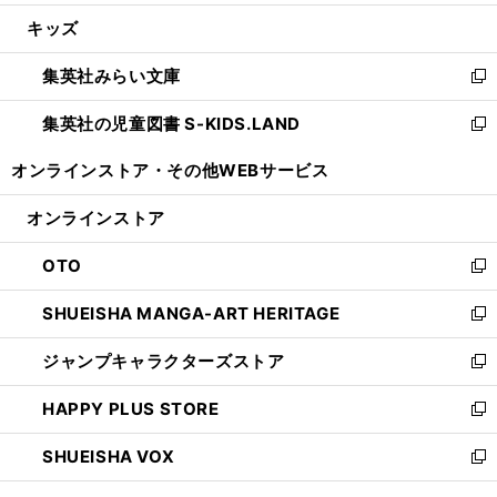
開
ウ
ン
ウ
し
キッズ
く
で
ド
ィ
い
開
ウ
ン
ウ
集英社みらい文庫
く
で
ド
ィ
新
開
ウ
ン
し
集英社の児童図書 S-KIDS.LAND
く
で
ド
い
新
開
ウ
ウ
し
オンラインストア・
その他WEBサービス
く
で
ィ
い
開
ン
ウ
オンラインストア
く
ド
ィ
ウ
ン
OTO
で
ド
新
開
ウ
し
SHUEISHA MANGA-ART HERITAGE
く
で
い
新
開
ウ
し
ジャンプキャラクターズストア
く
ィ
い
新
ン
ウ
し
HAPPY PLUS STORE
ド
ィ
い
新
ウ
ン
ウ
し
SHUEISHA VOX
で
ド
ィ
い
新
開
ウ
ン
ウ
し