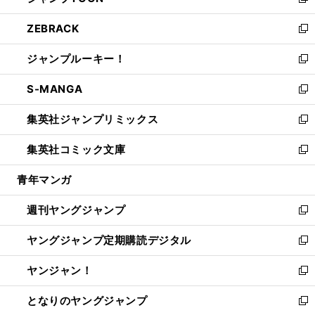
い
新
開
ウ
ン
ウ
し
ZEBRACK
く
で
ド
ィ
い
新
開
ウ
ン
ウ
し
ジャンプルーキー！
く
で
ド
ィ
い
新
開
ウ
ン
ウ
し
S-MANGA
く
で
ド
ィ
い
新
開
ウ
ン
ウ
し
集英社ジャンプリミックス
く
で
ド
ィ
い
新
開
ウ
ン
ウ
し
集英社コミック文庫
く
で
ド
ィ
い
新
開
ウ
ン
ウ
し
青年マンガ
く
で
ド
ィ
い
開
ウ
ン
ウ
週刊ヤングジャンプ
く
で
ド
ィ
新
開
ウ
ン
し
ヤングジャンプ定期購読デジタル
く
で
ド
い
新
開
ウ
ウ
し
ヤンジャン！
く
で
ィ
い
新
開
ン
ウ
し
となりのヤングジャンプ
く
ド
ィ
い
新