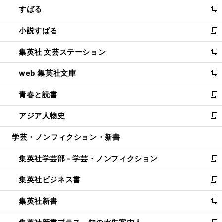
すばる
く
で
ド
新
開
ウ
し
小説すばる
く
で
い
新
開
ウ
し
集英社 文芸ステーション
く
ィ
い
新
ン
ウ
し
web 集英社文庫
ド
ィ
い
新
ウ
ン
ウ
し
青春と読書
で
ド
ィ
い
新
開
ウ
ン
ウ
し
アジア人物史
く
で
ド
ィ
い
新
開
ウ
ン
ウ
し
学芸・ノンフィクション・新書
く
で
ド
ィ
い
開
ウ
ン
ウ
集英社学芸部 - 学芸・ノンフィクション
く
で
ド
ィ
新
開
ウ
ン
し
集英社ビジネス書
く
で
ド
い
新
開
ウ
ウ
し
集英社新書
く
で
ィ
い
新
開
ン
ウ
し
く