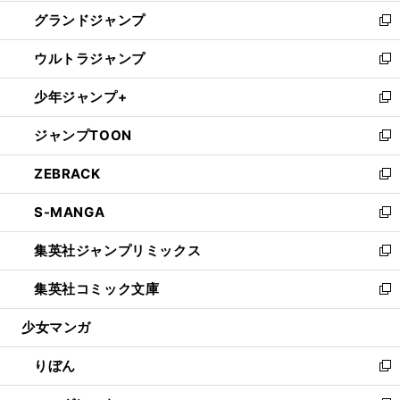
ウ
ン
ウ
し
グランドジャンプ
で
ド
ィ
い
新
開
ウ
ン
ウ
し
ウルトラジャンプ
く
で
ド
ィ
い
新
開
ウ
ン
ウ
し
少年ジャンプ+
く
で
ド
ィ
い
新
開
ウ
ン
ウ
し
ジャンプTOON
く
で
ド
ィ
い
新
開
ウ
ン
ウ
し
ZEBRACK
く
で
ド
ィ
い
新
開
ウ
ン
ウ
し
S-MANGA
く
で
ド
ィ
い
新
開
ウ
ン
ウ
し
集英社ジャンプリミックス
く
で
ド
ィ
い
新
開
ウ
ン
ウ
し
集英社コミック文庫
く
で
ド
ィ
い
新
開
ウ
ン
ウ
し
少女マンガ
く
で
ド
ィ
い
開
ウ
ン
ウ
りぼん
く
で
ド
ィ
新
開
ウ
ン
し