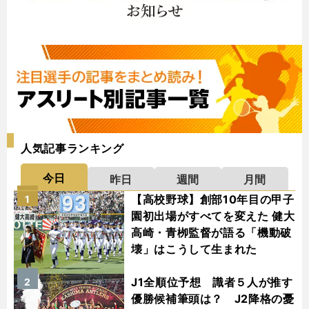
人気記事ランキング
今日
昨日
週間
月間
【高校野球】創部10年目の甲子
1
園初出場がすべてを変えた 健大
高崎・青栁監督が語る「機動破
壊」はこうして生まれた
J1全順位予想 識者５人が推す
2
優勝候補筆頭は？ J2降格の憂