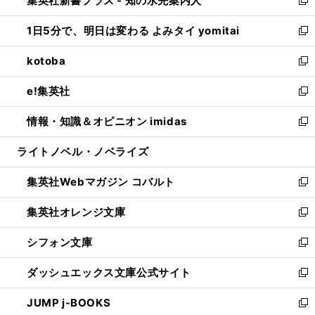
集英社新書プラス - 知の水先案内人
ド
ィ
い
新
ウ
ン
ウ
し
1日5分で、明日は変わる よみタイ yomitai
で
ド
ィ
い
新
開
ウ
ン
ウ
し
kotoba
く
で
ド
ィ
い
新
開
ウ
ン
ウ
し
e!集英社
く
で
ド
ィ
い
新
開
ウ
ン
ウ
し
情報・知識＆オピニオン imidas
く
で
ド
ィ
い
新
開
ウ
ン
ウ
し
ライトノベル・ノベライズ
く
で
ド
ィ
い
開
ウ
ン
ウ
集英社Webマガジン コバルト
く
で
ド
ィ
新
開
ウ
ン
し
集英社オレンジ文庫
く
で
ド
い
新
開
ウ
ウ
し
シフォン文庫
く
で
ィ
い
新
開
ン
ウ
し
ダッシュエックス文庫公式サイト
く
ド
ィ
い
新
ウ
ン
ウ
し
JUMP j-BOOKS
で
ド
ィ
い
新