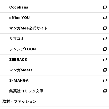
開
ウ
ン
し
Cocohana
く
で
ド
い
新
開
ウ
ウ
し
office YOU
く
で
ィ
い
新
開
ン
ウ
し
マンガMee公式サイト
く
ド
ィ
い
新
ウ
ン
ウ
し
リマコミ
で
ド
ィ
い
新
開
ウ
ン
ウ
し
ジャンプTOON
く
で
ド
ィ
い
新
開
ウ
ン
ウ
し
ZEBRACK
く
で
ド
ィ
い
新
開
ウ
ン
ウ
し
マンガMeets
く
で
ド
ィ
い
新
開
ウ
ン
ウ
し
S-MANGA
く
で
ド
ィ
い
新
開
ウ
ン
ウ
し
集英社コミック文庫
く
で
ド
ィ
い
新
開
ウ
ン
ウ
し
取材・ファッション
く
で
ド
ィ
い
開
ウ
ン
ウ