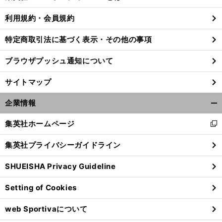
る
利用規約・会員規約
特定商取引法に基づく表示・その他の事項
ブラウザプッシュ通知について
サイトマップ
企業情報
開
く/
集英社ホームページ
新
閉
し
じ
集英社プライバシーガイドライン
い
る
ウ
。
？
】
前
SHUEISHA Privacy Guideline
へ
ィ
ン
Setting of Cookies
ド
ウ
web Sportivaについて
で
開