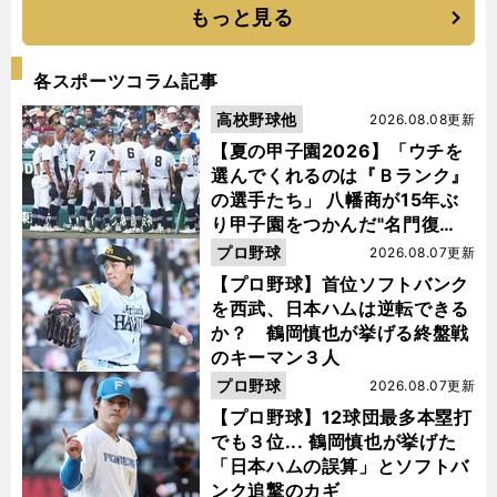
もっと見る
各スポーツコラム記事
高校野球他
2026.08.08更新
【夏の甲子園2026】「ウチを
選んでくれるのは『Ｂランク』
の選手たち」 八幡商が15年ぶ
り甲子園をつかんだ"名門復
活"の舞台裏
プロ野球
2026.08.07更新
【プロ野球】首位ソフトバンク
を西武、日本ハムは逆転できる
か？ 鶴岡慎也が挙げる終盤戦
のキーマン３人
プロ野球
2026.08.07更新
【プロ野球】12球団最多本塁打
でも３位... 鶴岡慎也が挙げた
「日本ハムの誤算」とソフトバ
ンク追撃のカギ