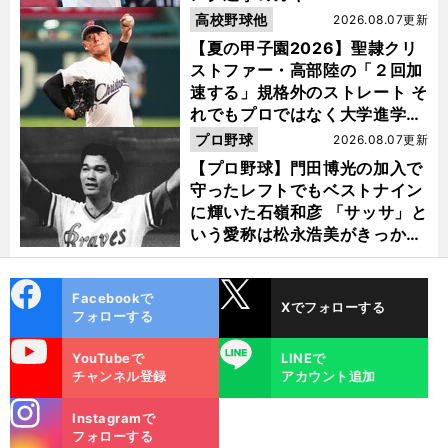
高校野球他
2026.08.07更新
【夏の甲子園2026】聖隷クリ
ストファー・高部陸の「２回加
速する」規格外のストレート そ
れでもプロではなく大学進学を
選ぶ理由
プロ野球
2026.08.07更新
【プロ野球】門田博光の加入で
守ったレフトでもベストナイン
に輝いた石嶺和彦 「サッサ」と
いう愛称は松永浩美がきっか
け？
cebo
X
Facebookで
Xでフォローする
ok
フォローする
uTube
LINE
YouTubeで
LINEで
チャンネル登録
アカウント追加
stagra
Instagramで
m
フォローする