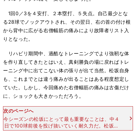
1回0／3を４安打、２本塁打、５失点。自己最少とな
る28球でノックアウトされ、その翌日、右の首の付け根
から背中に広がる右僧幅筋の痛みにより故障者リスト入
りとなった。
リハビリ期間中、過酷なトレーニングでより強靭な体
を作り直してきたとはいえ、真剣勝負の場に戻ればトレ
ーニング中に出てこない体の張りが出て当然。松坂自身
も、これまでとは違う痛みが出ることはある程度想定し
ていた。しかし、今回痛めた右僧幅筋の痛みは古傷だけ
に、ショックも大きかっただろう。
次のページへ
今シーズンの松坂にとって最も重要なことは、中４
日で100球前後を投げ抜いていく耐久力だ。松坂が
復帰してから４戦目までの投球数は、80、93、10