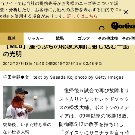
当サイトでは当社の提携先等がお客様のニーズ等について調
査・分析したり、お客様にお勧めの広告を表⽰する⽬的で Co
閉じ
okie を使⽤する場合があります。
詳しくはこちら
る
マイペ
web Sportiva (webスポルティーバ)
検索
メニュ
we
ー
野球の記事一覧
MLB
MLB
【MLB】崖っぷち
b
ジ
野球
サッカー
競馬
ゴルフ
その他球技
その他
ス
【MLB】崖っぷちの松坂大輔に射し込む一筋
ポ
の光明
ル
テ
2012年07月13日 13:40 公開
2016年07月12日 02:48 更新
ィ
ー
笹田幸嗣●文 text by Sasada Koji
photo by Getty Images
バ
復帰後５試合で再び故障者リ
スト入りとなったレッドソック
スの松坂大輔。ボストンのメデ
ィアは、09年以降の16勝18敗、
防御率5.17の数字を持ち出し、
復帰後、いまだ勝ち星の
ない松坂大輔
「ダイスケにサヨナラを言う時