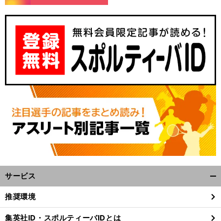
サービス
開
く/
推奨環境
閉
じ
集英社ID・スポルティーバIDとは