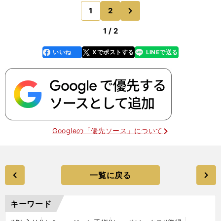
1、100。手術してから1年ぶりの投球ということを
次
1
2
のページへ
考える
1 / 2
いいね
Xでポストする
LINEで送る
line
faceboo
x
k
Googleの「優先ソース」について
一覧に戻る
キーワード