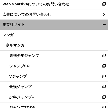
Web Sportivaについてのお問い合わせ
く
新
し
広告についてのお問い合わせ
い
ウ
集英社サイト
ィ
開
ン
く/
マンガ
ド
閉
ウ
じ
少年マンガ
で
る
開
週刊少年ジャンプ
く
新
し
ジャンプSQ
い
新
ウ
し
Vジャンプ
ィ
い
新
ン
ウ
し
最強ジャンプ
ド
ィ
い
新
ウ
ン
ウ
し
少年ジャンプ+
で
ド
ィ
い
新
開
ウ
ン
ウ
し
ジャンプTOON
く
で
ド
ィ