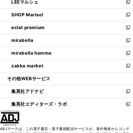
LEEマルシェ
く
で
ド
ィ
い
新
開
ウ
ン
ウ
し
SHOP Marisol
く
で
ド
ィ
い
新
開
ウ
ン
ウ
し
eclat premium
く
で
ド
ィ
い
新
開
ウ
ン
ウ
し
mirabella
く
で
ド
ィ
い
新
開
ウ
ン
ウ
し
mirabella homme
く
で
ド
ィ
い
新
開
ウ
ン
ウ
し
zakka market
く
で
ド
ィ
い
新
開
ウ
ン
ウ
し
その他WEBサービス
く
で
ド
ィ
い
開
ウ
ン
ウ
集英社アドナビ
く
で
ド
ィ
新
開
ウ
ン
し
集英社エディターズ・ラボ
く
で
ド
い
新
開
ウ
ウ
し
く
で
ィ
い
開
ン
ウ
ABJマークは、この電子書店・電子書籍配信サービスが、著作権者からコンテ
く
ド
ィ