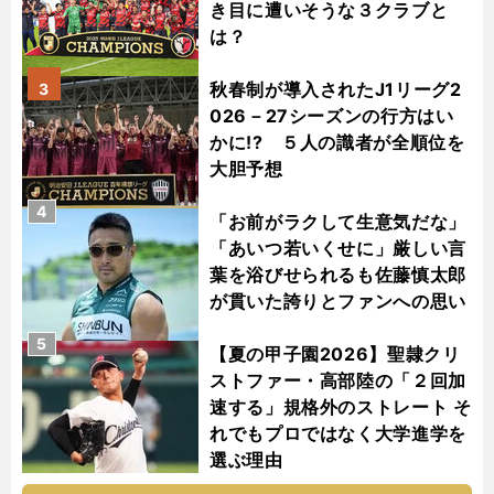
き目に遭いそうな３クラブと
は？
秋春制が導入されたJ1リーグ2
3
026－27シーズンの行方はい
かに!? ５人の識者が全順位を
大胆予想
4
「お前がラクして生意気だな」
「あいつ若いくせに」厳しい言
葉を浴びせられるも佐藤慎太郎
が貫いた誇りとファンへの思い
5
【夏の甲子園2026】聖隷クリ
ストファー・高部陸の「２回加
速する」規格外のストレート そ
れでもプロではなく大学進学を
選ぶ理由