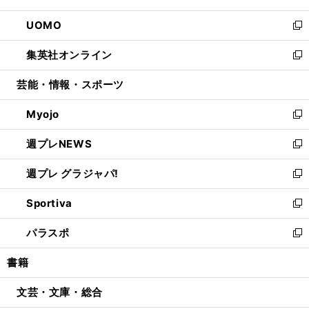
開
ウ
ン
ウ
し
UOMO
く
で
ド
ィ
い
新
開
ウ
ン
ウ
し
集英社オンライン
く
で
ド
ィ
い
新
開
ウ
ン
ウ
し
芸能・情報・スポーツ
く
で
ド
ィ
い
開
ウ
ン
ウ
Myojo
く
で
ド
ィ
新
開
ウ
ン
し
週プレNEWS
く
で
ド
い
新
開
ウ
ウ
し
週プレ グラジャパ!
く
で
ィ
い
新
開
ン
ウ
し
Sportiva
く
ド
ィ
い
新
ウ
ン
ウ
し
パラスポ
で
ド
ィ
い
新
開
ウ
ン
ウ
し
書籍
く
で
ド
ィ
い
開
ウ
ン
ウ
文芸・文庫・総合
く
で
ド
ィ
開
ウ
ン