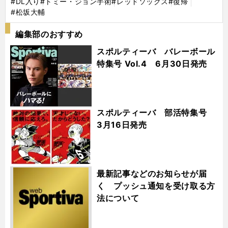
#DL入り
#トミー・ジョン手術
#レッドソックス
#復帰
#松坂大輔
編集部のおすすめ
スポルティーバ バレーボール
特集号 Vol.4 6月30日発売
スポルティーバ 部活特集号
3月16日発売
最新記事などのお知らせが届
く プッシュ通知を受け取る方
法について