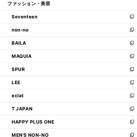
ファッション・美容
く
で
ド
ィ
開
ウ
ン
Seventeen
く
で
ド
新
開
ウ
し
non-no
く
で
い
新
開
ウ
し
BAILA
く
ィ
い
新
ン
ウ
し
MAQUIA
ド
ィ
い
新
ウ
ン
ウ
し
SPUR
で
ド
ィ
い
新
開
ウ
ン
ウ
し
LEE
く
で
ド
ィ
い
新
開
ウ
ン
ウ
し
eclat
く
で
ド
ィ
い
新
開
ウ
ン
ウ
し
T JAPAN
く
で
ド
ィ
い
新
開
ウ
ン
ウ
し
HAPPY PLUS ONE
く
で
ド
ィ
い
新
開
ウ
ン
ウ
し
MEN'S NON-NO
く
で
ド
ィ
い
新