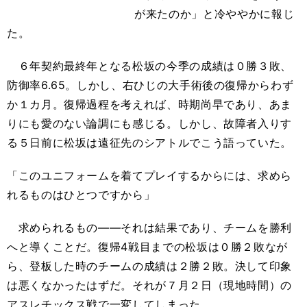
が来たのか」と冷ややかに報じ
た。
６年契約最終年となる松坂の今季の成績は０勝３敗、
防御率6.65。しかし、右ひじの大手術後の復帰からわず
か１カ月。復帰過程を考えれば、時期尚早であり、あま
りにも愛のない論調にも感じる。しかし、故障者入りす
る５日前に松坂は遠征先のシアトルでこう語っていた。
「このユニフォームを着てプレイするからには、求めら
れるものはひとつですから」
求められるもの――それは結果であり、チームを勝利
へと導くことだ。復帰4戦目までの松坂は０勝２敗なが
ら、登板した時のチームの成績は２勝２敗。決して印象
は悪くなかったはずだ。それが７月２日（現地時間）の
アスレチックス戦で一変してしまった。