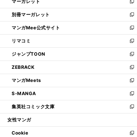
マーガレット
く
で
ド
い
新
開
ウ
ウ
し
別冊マーガレット
く
で
ィ
い
新
開
ン
ウ
し
マンガMee公式サイト
く
ド
ィ
い
新
ウ
ン
ウ
し
リマコミ
で
ド
ィ
い
新
開
ウ
ン
ウ
し
ジャンプTOON
く
で
ド
ィ
い
新
開
ウ
ン
ウ
し
ZEBRACK
く
で
ド
ィ
い
新
開
ウ
ン
ウ
し
マンガMeets
く
で
ド
ィ
い
新
開
ウ
ン
ウ
し
S-MANGA
く
で
ド
ィ
い
新
開
ウ
ン
ウ
し
集英社コミック文庫
く
で
ド
ィ
い
新
開
ウ
ン
ウ
し
女性マンガ
く
で
ド
ィ
い
開
ウ
ン
ウ
Cookie
く
で
ド
ィ
新