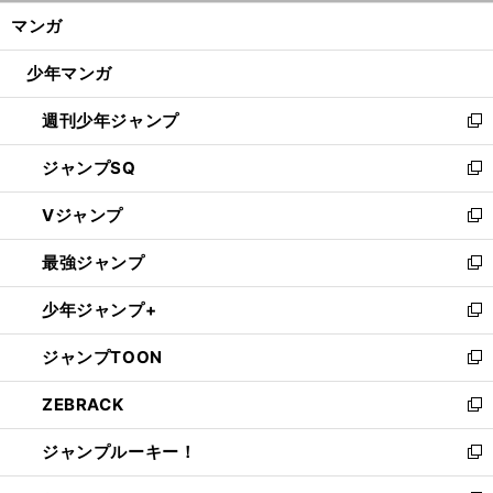
ン
く/
マンガ
ド
閉
ウ
じ
少年マンガ
で
る
開
週刊少年ジャンプ
く
新
し
ジャンプSQ
い
新
ウ
し
Vジャンプ
ィ
い
新
ン
ウ
し
最強ジャンプ
ド
ィ
い
新
ウ
ン
ウ
し
少年ジャンプ+
で
ド
ィ
い
新
開
ウ
ン
ウ
し
ジャンプTOON
く
で
ド
ィ
い
新
開
ウ
ン
ウ
し
ZEBRACK
く
で
ド
ィ
い
新
開
ウ
ン
ウ
し
ジャンプルーキー！
く
で
ド
ィ
い
新
開
ウ
ン
ウ
し