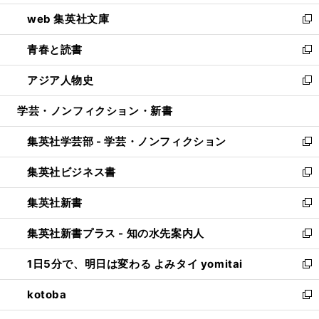
ン
ウ
し
web 集英社文庫
ド
ィ
い
新
ウ
ン
ウ
し
青春と読書
で
ド
ィ
い
新
開
ウ
ン
ウ
し
アジア人物史
く
で
ド
ィ
い
新
開
ウ
ン
ウ
し
学芸・ノンフィクション・新書
く
で
ド
ィ
い
開
ウ
ン
ウ
集英社学芸部 - 学芸・ノンフィクション
く
で
ド
ィ
新
開
ウ
ン
し
集英社ビジネス書
く
で
ド
い
新
開
ウ
ウ
し
集英社新書
く
で
ィ
い
新
開
ン
ウ
し
集英社新書プラス - 知の水先案内人
く
ド
ィ
い
新
ウ
ン
ウ
し
1日5分で、明日は変わる よみタイ yomitai
で
ド
ィ
い
新
開
ウ
ン
ウ
し
kotoba
く
で
ド
ィ
い
新
開
ウ
ン
ウ
し