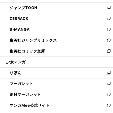
開
ウ
ン
ウ
し
ジャンプTOON
く
で
ド
ィ
い
新
開
ウ
ン
ウ
し
ZEBRACK
く
で
ド
ィ
い
新
開
ウ
ン
ウ
し
S-MANGA
く
で
ド
ィ
い
新
開
ウ
ン
ウ
し
集英社ジャンプリミックス
く
で
ド
ィ
い
新
開
ウ
ン
ウ
し
集英社コミック文庫
く
で
ド
ィ
い
新
開
ウ
ン
ウ
し
少女マンガ
く
で
ド
ィ
い
開
ウ
ン
ウ
りぼん
く
で
ド
ィ
新
開
ウ
ン
し
マーガレット
く
で
ド
い
新
開
ウ
ウ
し
別冊マーガレット
く
で
ィ
い
新
開
ン
ウ
し
マンガMee公式サイト
く
ド
ィ
い
新
ウ
ン
ウ
し