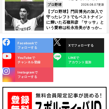
選ぶ理由
プロ野球
2026.08.07更新
【プロ野球】門田博光の加入で
守ったレフトでもベストナイン
に輝いた石嶺和彦 「サッサ」と
いう愛称は松永浩美がきっか
け？
cebo
X
Facebookで
Xでフォローする
ok
フォローする
uTube
LINE
YouTubeで
LINEで
チャンネル登録
アカウント追加
stagra
Instagramで
m
フォローする