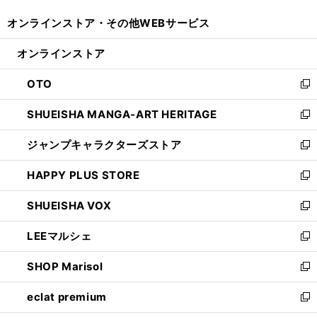
開
ウ
ウ
し
オンラインストア・
その他WEBサービス
く
で
ィ
い
開
ン
ウ
オンラインストア
く
ド
ィ
ウ
ン
OTO
で
ド
新
開
ウ
し
SHUEISHA MANGA-ART HERITAGE
く
で
い
新
開
ウ
し
ジャンプキャラクターズストア
く
ィ
い
新
ン
ウ
し
HAPPY PLUS STORE
ド
ィ
い
新
ウ
ン
ウ
し
SHUEISHA VOX
で
ド
ィ
い
新
開
ウ
ン
ウ
し
LEEマルシェ
く
で
ド
ィ
い
新
開
ウ
ン
ウ
し
SHOP Marisol
く
で
ド
ィ
い
新
開
ウ
ン
ウ
し
eclat premium
く
で
ド
ィ
い
新
開
ウ
ン
ウ
し