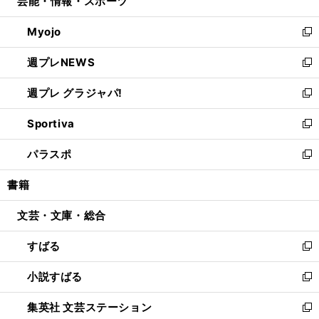
芸能・情報・スポーツ
く
で
ド
ィ
い
開
ウ
ン
ウ
Myojo
く
で
ド
ィ
新
開
ウ
ン
し
週プレNEWS
く
で
ド
い
新
開
ウ
ウ
し
週プレ グラジャパ!
く
で
ィ
い
新
開
ン
ウ
し
Sportiva
く
ド
ィ
い
新
ウ
ン
ウ
し
パラスポ
で
ド
ィ
い
新
開
ウ
ン
ウ
し
書籍
く
で
ド
ィ
い
開
ウ
ン
ウ
文芸・文庫・総合
く
で
ド
ィ
開
ウ
ン
すばる
く
で
ド
新
開
ウ
し
小説すばる
く
で
い
新
開
ウ
し
集英社 文芸ステーション
く
ィ
い
新