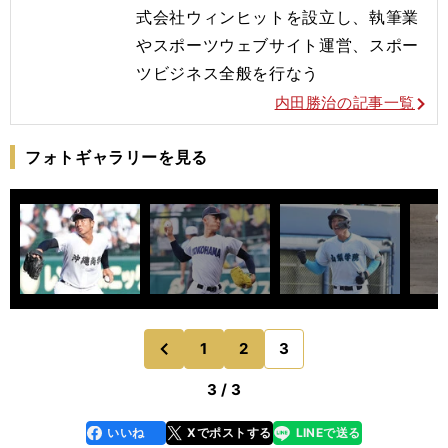
式会社ウィンヒットを設立し、執筆業
やスポーツウェブサイト運営、スポー
ツビジネス全般を行なう
内田勝治の記事一覧
フォトギャラリーを見る
1
2
3
のページへ
前
3 / 3
いいね
Xでポストする
LINEで送る
line
faceboo
x
k