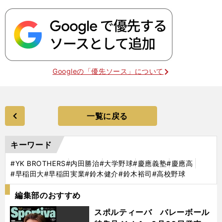
Googleの「優先ソース」について
一覧に戻る
キーワード
#YK BROTHERS
#内田勝治
#大学野球
#慶應義塾
#慶應高
#早稲田大
#早稲田実業
#鈴木健介
#鈴木裕司
#高校野球
編集部のおすすめ
スポルティーバ バレーボール