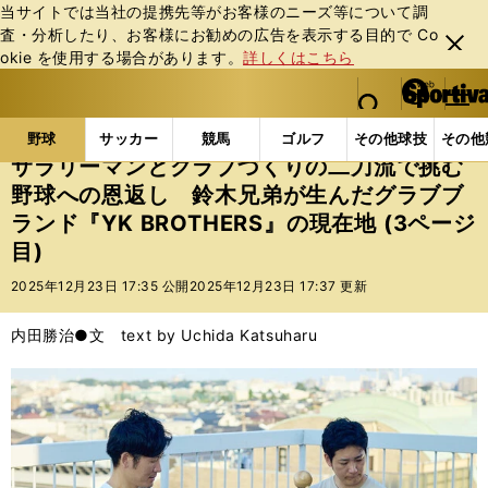
当サイトでは当社の提携先等がお客様のニーズ等について調
査・分析したり、お客様にお勧めの広告を表⽰する⽬的で Co
閉じ
okie を使⽤する場合があります。
詳しくはこちら
る
マイペ
web Sportiva (webスポルティーバ)
検索
メニュ
we
ー
野球の記事一覧
高校野球他
サラリーマンとクラブづ
b
ジ
野球
サッカー
競馬
ゴルフ
その他球技
その他
ス
サラリーマンとクラブづくりの二刀流で挑む
ポ
野球への恩返し 鈴木兄弟が生んだグラブブ
ル
ランド『YK BROTHERS』の現在地 (3ページ
テ
ィ
目)
ー
2025年12月23日 17:35 公開
2025年12月23日 17:37 更新
バ
内田勝治●文 text by Uchida Katsuharu