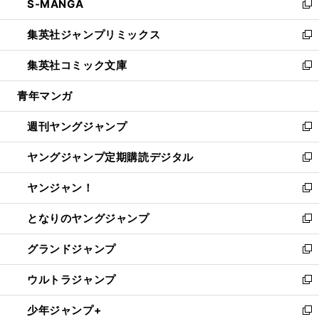
S-MANGA
く
で
ド
ィ
い
新
開
ウ
ン
ウ
し
集英社ジャンプリミックス
く
で
ド
ィ
い
新
開
ウ
ン
ウ
し
集英社コミック文庫
く
で
ド
ィ
い
新
開
ウ
ン
ウ
し
青年マンガ
く
で
ド
ィ
い
開
ウ
ン
ウ
週刊ヤングジャンプ
く
で
ド
ィ
新
開
ウ
ン
し
ヤングジャンプ定期購読デジタル
く
で
ド
い
新
開
ウ
ウ
し
ヤンジャン！
く
で
ィ
い
新
開
ン
ウ
し
となりのヤングジャンプ
く
ド
ィ
い
新
ウ
ン
ウ
し
グランドジャンプ
で
ド
ィ
い
新
開
ウ
ン
ウ
し
ウルトラジャンプ
く
で
ド
ィ
い
新
開
ウ
ン
ウ
し
少年ジャンプ+
く
で
ド
ィ
い
新