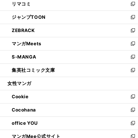
リマコミ
で
ド
ィ
い
新
開
ウ
ン
ウ
し
ジャンプTOON
く
で
ド
ィ
い
新
開
ウ
ン
ウ
し
ZEBRACK
く
で
ド
ィ
い
新
開
ウ
ン
ウ
し
マンガMeets
く
で
ド
ィ
い
新
開
ウ
ン
ウ
し
S-MANGA
く
で
ド
ィ
い
新
開
ウ
ン
ウ
し
集英社コミック文庫
く
で
ド
ィ
い
新
開
ウ
ン
ウ
し
女性マンガ
く
で
ド
ィ
い
開
ウ
ン
ウ
Cookie
く
で
ド
ィ
新
開
ウ
ン
し
Cocohana
く
で
ド
い
新
開
ウ
ウ
し
office YOU
く
で
ィ
い
新
開
ン
ウ
し
マンガMee公式サイト
く
ド
ィ
い
新