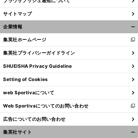
ブラウザプッシュ通知について
サイトマップ
企業情報
開
く/
集英社ホームページ
新
閉
し
じ
集英社プライバシーガイドライン
い
る
ウ
SHUEISHA Privacy Guideline
ィ
ン
Setting of Cookies
ド
ウ
web Sportivaについて
で
開
Web Sportivaについてのお問い合わせ
く
新
し
広告についてのお問い合わせ
い
ウ
集英社サイト
ィ
開