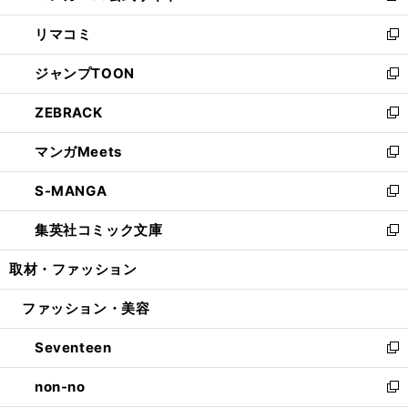
ウ
ン
ウ
し
リマコミ
で
ド
ィ
い
新
開
ウ
ン
ウ
し
ジャンプTOON
く
で
ド
ィ
い
新
開
ウ
ン
ウ
し
ZEBRACK
く
で
ド
ィ
い
新
開
ウ
ン
ウ
し
マンガMeets
く
で
ド
ィ
い
新
開
ウ
ン
ウ
し
S-MANGA
く
で
ド
ィ
い
新
開
ウ
ン
ウ
し
集英社コミック文庫
く
で
ド
ィ
い
新
開
ウ
ン
ウ
し
取材・ファッション
く
で
ド
ィ
い
開
ウ
ン
ウ
ファッション・美容
く
で
ド
ィ
開
ウ
ン
Seventeen
く
で
ド
新
開
ウ
し
non-no
く
で
い
新
開