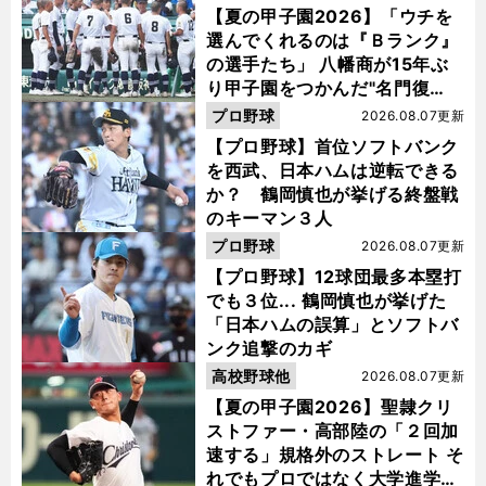
【夏の甲子園2026】「ウチを
選んでくれるのは『Ｂランク』
の選手たち」 八幡商が15年ぶ
り甲子園をつかんだ"名門復
活"の舞台裏
プロ野球
2026.08.07更新
【プロ野球】首位ソフトバンク
を西武、日本ハムは逆転できる
か？ 鶴岡慎也が挙げる終盤戦
のキーマン３人
プロ野球
2026.08.07更新
【プロ野球】12球団最多本塁打
でも３位... 鶴岡慎也が挙げた
「日本ハムの誤算」とソフトバ
ンク追撃のカギ
高校野球他
2026.08.07更新
【夏の甲子園2026】聖隷クリ
ストファー・高部陸の「２回加
速する」規格外のストレート そ
れでもプロではなく大学進学を