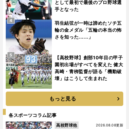
として最初で最後のプロ野球選
手となった
4
羽生結弦が一時は諦めたソチ五
輪の金メダル「五輪の本当の怖
さを知った......」
5
【高校野球】創部10年目の甲子
園初出場がすべてを変えた 健大
高崎・青栁監督が語る「機動破
壊」はこうして生まれた
もっと見る
各スポーツコラム記事
高校野球他
2026.08.08更新