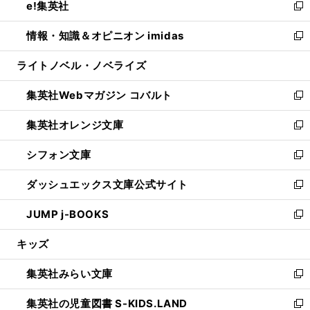
e!集英社
く
で
ド
ィ
い
新
開
ウ
ン
ウ
し
情報・知識＆オピニオン imidas
く
で
ド
ィ
い
新
開
ウ
ン
ウ
し
ライトノベル・ノベライズ
く
で
ド
ィ
い
開
ウ
ン
ウ
集英社Webマガジン コバルト
く
で
ド
ィ
新
開
ウ
ン
し
集英社オレンジ文庫
く
で
ド
い
新
開
ウ
ウ
し
シフォン文庫
く
で
ィ
い
新
開
ン
ウ
し
ダッシュエックス文庫公式サイト
く
ド
ィ
い
新
ウ
ン
ウ
し
JUMP j-BOOKS
で
ド
ィ
い
新
開
ウ
ン
ウ
し
キッズ
く
で
ド
ィ
い
開
ウ
ン
ウ
集英社みらい文庫
く
で
ド
ィ
新
開
ウ
ン
し
集英社の児童図書 S-KIDS.LAND
く
で
ド
い
新