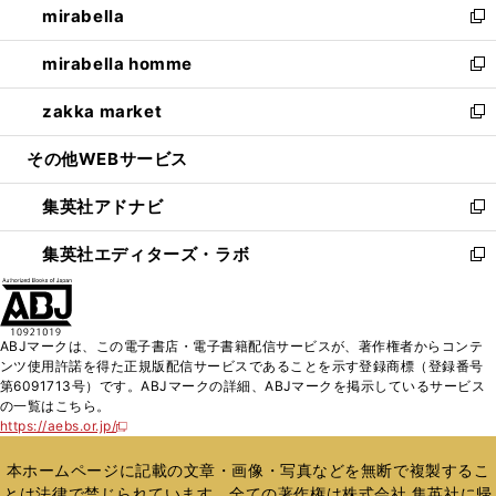
mirabella
く
で
ド
ィ
い
新
開
ウ
ン
ウ
し
mirabella homme
く
で
ド
ィ
い
新
開
ウ
ン
ウ
し
zakka market
く
で
ド
ィ
い
新
開
ウ
ン
ウ
し
その他WEBサービス
く
で
ド
ィ
い
開
ウ
ン
ウ
集英社アドナビ
く
で
ド
ィ
新
開
ウ
ン
し
集英社エディターズ・ラボ
く
で
ド
い
新
開
ウ
ウ
し
く
で
ィ
い
開
ン
ウ
ABJマークは、この電子書店・電子書籍配信サービスが、著作権者からコンテ
く
ド
ィ
ンツ使用許諾を得た正規版配信サービスであることを示す登録商標（登録番号
ウ
ン
第6091713号）です。ABJマークの詳細、ABJマークを掲示しているサービス
で
ド
の一覧はこちら。
開
ウ
https://aebs.or.jp/
新
く
で
し
い
開
本ホームページに記載の文章・画像・写真などを無断で複製するこ
ウ
く
とは法律で禁じられています。全ての著作権は株式会社 集英社に帰