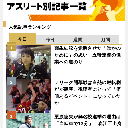
人気記事ランキング
今日
昨日
週間
月間
羽生結弦を覚醒させた「誰かの
1
ために」の思い 五輪連覇の偉
業への道のり
Ｊリーグ開幕戦は白熱の逆転劇
2
だが観客、視聴者にとって「価
値あるイベント」になっていた
か
栗原陵矢が無名校進学の理由は
3
「自転車で13分」 春江工出身