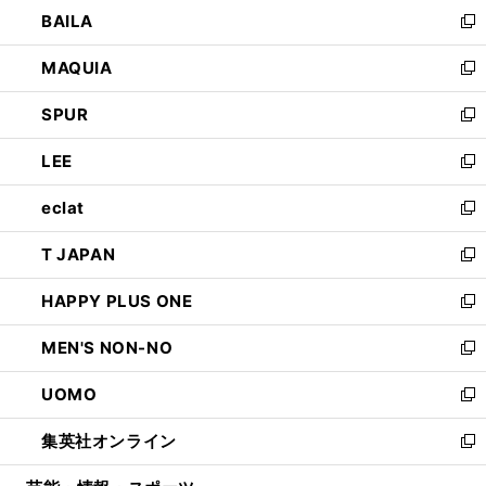
ウ
し
BAILA
く
ィ
い
新
ン
ウ
し
MAQUIA
ド
ィ
い
新
ウ
ン
ウ
し
SPUR
で
ド
ィ
い
新
開
ウ
ン
ウ
し
LEE
く
で
ド
ィ
い
新
開
ウ
ン
ウ
し
eclat
く
で
ド
ィ
い
新
開
ウ
ン
ウ
し
T JAPAN
く
で
ド
ィ
い
新
開
ウ
ン
ウ
し
HAPPY PLUS ONE
く
で
ド
ィ
い
新
開
ウ
ン
ウ
し
MEN'S NON-NO
く
で
ド
ィ
い
新
開
ウ
ン
ウ
し
UOMO
く
で
ド
ィ
い
新
開
ウ
ン
ウ
し
集英社オンライン
く
で
ド
ィ
い
新
開
ウ
ン
ウ
し