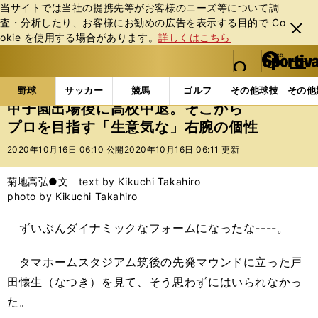
当サイトでは当社の提携先等がお客様のニーズ等について調
査・分析したり、お客様にお勧めの広告を表⽰する⽬的で Co
閉じ
okie を使⽤する場合があります。
詳しくはこちら
る
マイペ
web Sportiva (webスポルティーバ)
検索
メニュ
we
ー
野球の記事一覧
高校野球他
甲子園出場後に高校中
b
ジ
野球
サッカー
競馬
ゴルフ
その他球技
その他
ス
甲子園出場後に高校中退。そこから
ポ
プロを目指す「生意気な」右腕の個性
ル
テ
2020年10月16日 06:10 公開
2020年10月16日 06:11 更新
ィ
ー
菊地高弘●文 text by Kikuchi Takahiro
バ
photo by Kikuchi Takahiro
ずいぶんダイナミックなフォームになったな----。
タマホームスタジアム筑後の先発マウンドに立った戸
田懐生（なつき）を見て、そう思わずにはいられなかっ
た。