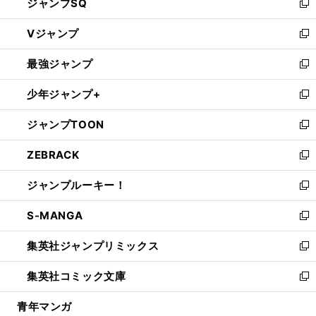
ジャンプSQ
い
新
ウ
し
Vジャンプ
ィ
い
新
ン
ウ
し
最強ジャンプ
ド
ィ
い
新
ウ
ン
ウ
し
少年ジャンプ+
で
ド
ィ
い
新
開
ウ
ン
ウ
し
ジャンプTOON
く
で
ド
ィ
い
新
開
ウ
ン
ウ
し
ZEBRACK
く
で
ド
ィ
い
新
開
ウ
ン
ウ
し
ジャンプルーキー！
く
で
ド
ィ
い
新
開
ウ
ン
ウ
し
S-MANGA
く
で
ド
ィ
い
新
開
ウ
ン
ウ
し
集英社ジャンプリミックス
く
で
ド
ィ
い
新
開
ウ
ン
ウ
し
集英社コミック文庫
く
で
ド
ィ
い
新
開
ウ
ン
ウ
し
青年マンガ
く
で
ド
ィ
い