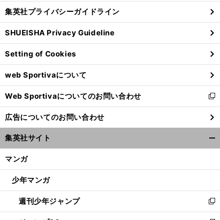
し
じ
集英社プライバシーガイドライン
い
る
ウ
SHUEISHA Privacy Guideline
ィ
ン
Setting of Cookies
ド
ウ
web Sportivaについて
で
開
Web Sportivaについてのお問い合わせ
く
新
し
広告についてのお問い合わせ
い
ウ
集英社サイト
ィ
開
ン
く/
マンガ
ド
閉
ウ
じ
少年マンガ
で
る
開
週刊少年ジャンプ
く
新
し