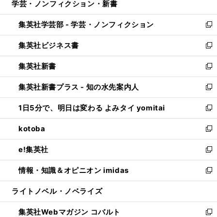
学芸・ノンフィクション・新書
く
で
ド
ィ
い
開
ウ
ン
ウ
集英社学芸部 - 学芸・ノンフィクション
く
で
ド
ィ
新
開
ウ
ン
し
集英社ビジネス書
く
で
ド
い
新
開
ウ
ウ
し
集英社新書
く
で
ィ
い
新
開
ン
ウ
し
集英社新書プラス - 知の水先案内人
く
ド
ィ
い
新
ウ
ン
ウ
し
1日5分で、明日は変わる よみタイ yomitai
で
ド
ィ
い
新
開
ウ
ン
ウ
し
kotoba
く
で
ド
ィ
い
新
開
ウ
ン
ウ
し
e!集英社
く
で
ド
ィ
い
新
開
ウ
ン
ウ
し
情報・知識＆オピニオン imidas
く
で
ド
ィ
い
新
開
ウ
ン
ウ
し
ライトノベル・ノベライズ
く
で
ド
ィ
い
開
ウ
ン
ウ
集英社Webマガジン コバルト
く
で
ド
ィ
新