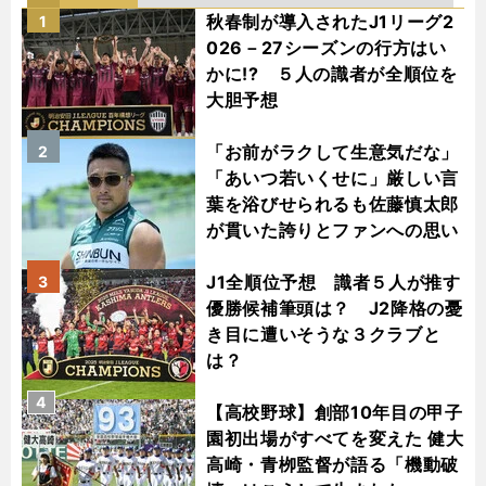
秋春制が導入されたJ1リーグ2
1
026－27シーズンの行方はい
かに!? ５人の識者が全順位を
大胆予想
「お前がラクして生意気だな」
2
「あいつ若いくせに」厳しい言
葉を浴びせられるも佐藤慎太郎
が貫いた誇りとファンへの思い
J1全順位予想 識者５人が推す
3
優勝候補筆頭は？ J2降格の憂
き目に遭いそうな３クラブと
は？
4
【高校野球】創部10年目の甲子
園初出場がすべてを変えた 健大
高崎・青栁監督が語る「機動破