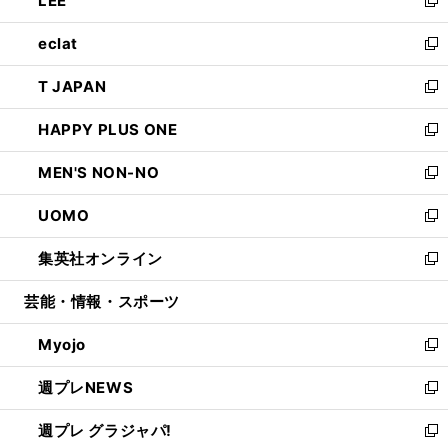
LEE
で
ド
ィ
い
新
開
ウ
ン
ウ
し
eclat
く
で
ド
ィ
い
新
開
ウ
ン
ウ
し
T JAPAN
く
で
ド
ィ
い
新
開
ウ
ン
ウ
し
HAPPY PLUS ONE
く
で
ド
ィ
い
新
開
ウ
ン
ウ
し
MEN'S NON-NO
く
で
ド
ィ
い
新
開
ウ
ン
ウ
し
UOMO
く
で
ド
ィ
い
新
開
ウ
ン
ウ
し
集英社オンライン
く
で
ド
ィ
い
新
開
ウ
ン
ウ
し
芸能・情報・スポーツ
く
で
ド
ィ
い
開
ウ
ン
ウ
Myojo
く
で
ド
ィ
新
開
ウ
ン
し
週プレNEWS
く
で
ド
い
新
開
ウ
ウ
し
週プレ グラジャパ!
く
で
ィ
い
新