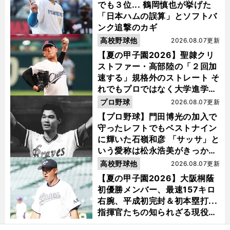
でも３位... 鶴岡慎也が挙げた
「日本ハムの誤算」とソフトバ
ンク追撃のカギ
高校野球他
2026.08.07更新
【夏の甲子園2026】聖隷クリ
ストファー・高部陸の「２回加
速する」規格外のストレート そ
れでもプロではなく大学進学を
選ぶ理由
プロ野球
2026.08.07更新
【プロ野球】門田博光の加入で
守ったレフトでもベストナイン
に輝いた石嶺和彦 「サッサ」と
いう愛称は松永浩美がきっか
け？
高校野球他
2026.08.07更新
【夏の甲子園2026】大阪桐蔭
初優勝メンバー、最速157キロ
右腕、平成初完封＆初本塁打...
指揮官たちの知られざる現役時
代