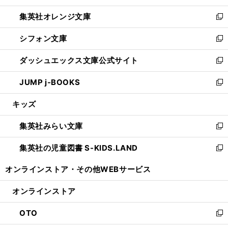
開
ウ
ン
し
集英社オレンジ文庫
く
で
ド
い
新
開
ウ
ウ
し
シフォン文庫
く
で
ィ
い
新
開
ン
ウ
し
ダッシュエックス文庫公式サイト
く
ド
ィ
い
新
ウ
ン
ウ
し
JUMP j-BOOKS
で
ド
ィ
い
新
開
ウ
ン
ウ
し
キッズ
く
で
ド
ィ
い
開
ウ
ン
ウ
集英社みらい文庫
く
で
ド
ィ
新
開
ウ
ン
し
集英社の児童図書 S-KIDS.LAND
く
で
ド
い
新
開
ウ
ウ
し
オンラインストア・
その他WEBサービス
く
で
ィ
い
開
ン
ウ
オンラインストア
く
ド
ィ
ウ
ン
OTO
で
ド
新
開
ウ
し