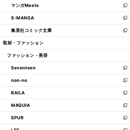
し
マンガMeets
く
で
ド
ィ
い
新
開
ウ
ン
ウ
し
S-MANGA
く
で
ド
ィ
い
新
開
ウ
ン
ウ
し
集英社コミック文庫
く
で
ド
ィ
い
新
開
ウ
ン
ウ
し
取材・ファッション
く
で
ド
ィ
い
開
ウ
ン
ウ
ファッション・美容
く
で
ド
ィ
開
ウ
ン
Seventeen
く
で
ド
新
開
ウ
し
non-no
く
で
い
新
開
ウ
し
BAILA
く
ィ
い
新
ン
ウ
し
MAQUIA
ド
ィ
い
新
ウ
ン
ウ
し
SPUR
で
ド
ィ
い
新
開
ウ
ン
ウ
し
く