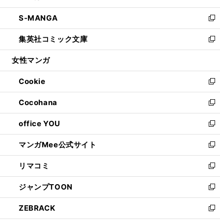
開
ウ
ン
ウ
し
S-MANGA
く
で
ド
ィ
い
新
開
ウ
ン
ウ
し
集英社コミック文庫
く
で
ド
ィ
い
新
開
ウ
ン
ウ
し
女性マンガ
く
で
ド
ィ
い
開
ウ
ン
ウ
Cookie
く
で
ド
ィ
新
開
ウ
ン
し
Cocohana
く
で
ド
い
新
開
ウ
ウ
し
office YOU
く
で
ィ
い
新
開
ン
ウ
し
マンガMee公式サイト
く
ド
ィ
い
新
ウ
ン
ウ
し
リマコミ
で
ド
ィ
い
新
開
ウ
ン
ウ
し
ジャンプTOON
く
で
ド
ィ
い
新
開
ウ
ン
ウ
し
ZEBRACK
く
で
ド
ィ
い
新
開
ウ
ン
ウ