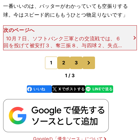
一番いいのは、バッターがわかっていても空振りする
球。今はスピード的にももうひとつ物足りないです」
次のページへ
10月７日、ソフトバンク三軍との交流戦では、６
回を投げて被安打３、奪三振８、与四球２、失点１
の好投。「高校時代に練習試合で対戦して、たしか
エンタイトルツーベースを打たれていたので意識し
次
1
2
3
のページへ
ました」という増
1 / 3
いいね
Xでポストする
LINEで送る
line
faceboo
x
k
Googleの「優先ソース」について