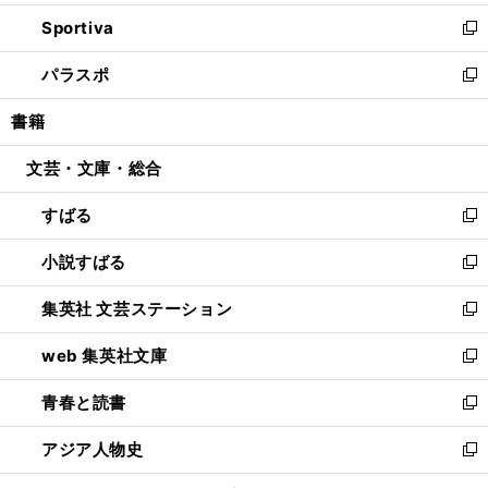
開
ン
ウ
し
Sportiva
く
ド
ィ
い
新
ウ
ン
ウ
し
パラスポ
で
ド
ィ
い
新
開
ウ
ン
ウ
し
書籍
く
で
ド
ィ
い
開
ウ
ン
ウ
文芸・文庫・総合
く
で
ド
ィ
開
ウ
ン
すばる
く
で
ド
新
開
ウ
し
小説すばる
く
で
い
新
開
ウ
し
集英社 文芸ステーション
く
ィ
い
新
ン
ウ
し
web 集英社文庫
ド
ィ
い
新
ウ
ン
ウ
し
青春と読書
で
ド
ィ
い
新
開
ウ
ン
ウ
し
アジア人物史
く
で
ド
ィ
い
新
開
ウ
ン
ウ
し