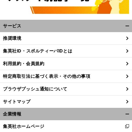
サービス
開
く/
推奨環境
閉
じ
集英社ID・スポルティーバIDとは
る
。
前
へ
利用規約・会員規約
特定商取引法に基づく表示・その他の事項
ブラウザプッシュ通知について
サイトマップ
企業情報
開
く/
集英社ホームページ
新
閉