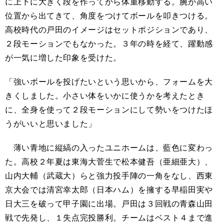
に上下に大きく段を作ってから体重移動する。腕が高い
位置から出てきて、角度をつけてボールを叩きつける。
高校時代の戸田のイメージはセットポジションであり、
２段モーションでもなかった。３年の時を経て、躍動感
が一気に増した印象を受けた。
「強いボールを投げたいという思いから、フォームを大
きくしました。小さい体をいかに使うかを考えたとき
に、全身を使って２段モーションにして勢いをつけたほ
うがいいと思いました」
薄い青地に縦縞の入ったユニホームは、藍色に変わっ
た。高校２年夏は東海大菅生で松本健吾（亜細亜大）、
山内大輔（武蔵大）らと強力投手陣の一角をなし、西東
京大会では清宮幸太郎（日本ハム）を擁する早稲田実や
日大三を破って甲子園に出場。戸田は３回戦の青森山田
戦で先発し、１失点完投勝利。チームはベスト４まで進