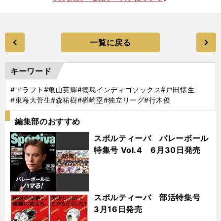
一覧に戻る
キーワード
#ドラフト
#亀山英輝
#徳島インディゴソックス
#戸田懐生
#東海大菅生
#森祐樹
#楢崎塁
#独立リーグ
#行木俊
編集部のおすすめ
スポルティーバ バレーボール
特集号 Vol.4 6月30日発売
スポルティーバ 部活特集号
3月16日発売