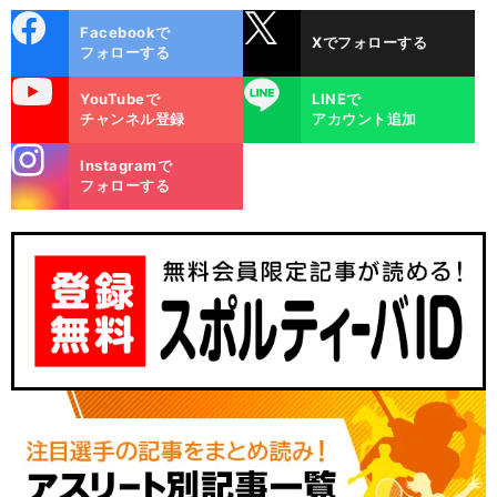
cebo
X
Facebookで
Xでフォローする
ok
フォローする
uTube
LINE
YouTubeで
LINEで
チャンネル登録
アカウント追加
stagra
Instagramで
m
フォローする