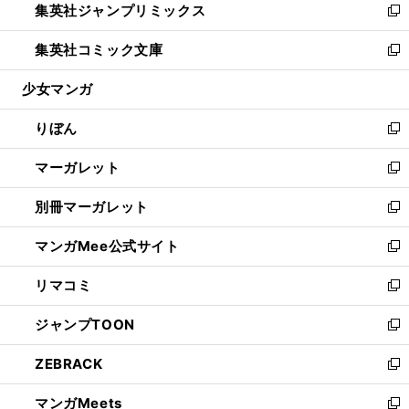
集英社ジャンプリミックス
く
で
ド
ィ
い
新
開
ウ
ン
ウ
し
集英社コミック文庫
く
で
ド
ィ
い
新
開
ウ
ン
ウ
し
少女マンガ
く
で
ド
ィ
い
開
ウ
ン
ウ
りぼん
く
で
ド
ィ
新
開
ウ
ン
し
マーガレット
く
で
ド
い
新
開
ウ
ウ
し
別冊マーガレット
く
で
ィ
い
新
開
ン
ウ
し
マンガMee公式サイト
く
ド
ィ
い
新
ウ
ン
ウ
し
リマコミ
で
ド
ィ
い
新
開
ウ
ン
ウ
し
ジャンプTOON
く
で
ド
ィ
い
新
開
ウ
ン
ウ
し
ZEBRACK
く
で
ド
ィ
い
新
開
ウ
ン
ウ
し
マンガMeets
く
で
ド
ィ
い
新