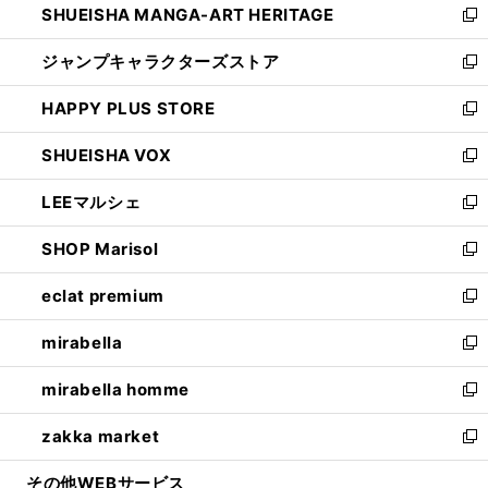
SHUEISHA MANGA-ART HERITAGE
く
で
い
新
開
ウ
し
ジャンプキャラクターズストア
く
ィ
い
新
ン
ウ
し
HAPPY PLUS STORE
ド
ィ
い
新
ウ
ン
ウ
し
SHUEISHA VOX
で
ド
ィ
い
新
開
ウ
ン
ウ
し
LEEマルシェ
く
で
ド
ィ
い
新
開
ウ
ン
ウ
し
SHOP Marisol
く
で
ド
ィ
い
新
開
ウ
ン
ウ
し
eclat premium
く
で
ド
ィ
い
新
開
ウ
ン
ウ
し
mirabella
く
で
ド
ィ
い
新
開
ウ
ン
ウ
し
mirabella homme
く
で
ド
ィ
い
新
開
ウ
ン
ウ
し
zakka market
く
で
ド
ィ
い
新
開
ウ
ン
ウ
し
その他WEBサービス
く
で
ド
ィ
い