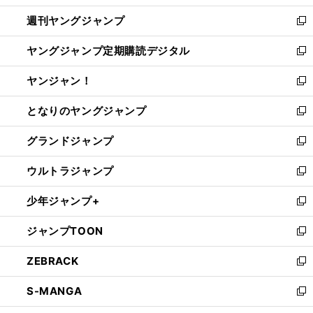
開
ウ
ン
ウ
週刊ヤングジャンプ
く
で
ド
ィ
新
開
ウ
ン
し
ヤングジャンプ定期購読デジタル
く
で
ド
い
新
開
ウ
ウ
し
ヤンジャン！
く
で
ィ
い
新
開
ン
ウ
し
となりのヤングジャンプ
く
ド
ィ
い
新
ウ
ン
ウ
し
グランドジャンプ
で
ド
ィ
い
新
開
ウ
ン
ウ
し
ウルトラジャンプ
く
で
ド
ィ
い
新
開
ウ
ン
ウ
し
少年ジャンプ+
く
で
ド
ィ
い
新
開
ウ
ン
ウ
し
ジャンプTOON
く
で
ド
ィ
い
新
開
ウ
ン
ウ
し
ZEBRACK
く
で
ド
ィ
い
新
開
ウ
ン
ウ
し
S-MANGA
く
で
ド
ィ
い
新
開
ウ
ン
ウ
し