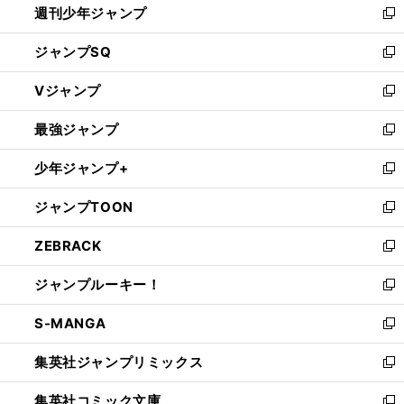
週刊少年ジャンプ
く
新
し
ジャンプSQ
い
新
ウ
し
Vジャンプ
ィ
い
新
ン
ウ
し
最強ジャンプ
ド
ィ
い
新
ウ
ン
ウ
し
少年ジャンプ+
で
ド
ィ
い
新
開
ウ
ン
ウ
し
ジャンプTOON
く
で
ド
ィ
い
新
開
ウ
ン
ウ
し
ZEBRACK
く
で
ド
ィ
い
新
開
ウ
ン
ウ
し
ジャンプルーキー！
く
で
ド
ィ
い
新
開
ウ
ン
ウ
し
S-MANGA
く
で
ド
ィ
い
新
開
ウ
ン
ウ
し
集英社ジャンプリミックス
く
で
ド
ィ
い
新
開
ウ
ン
ウ
し
集英社コミック文庫
く
で
ド
ィ
い