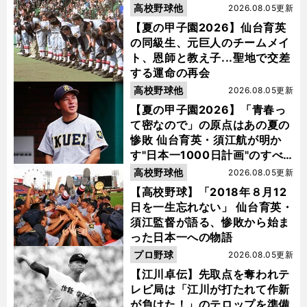
指名を受けた
高校野球他
2026.08.05更新
【夏の甲子園2026】仙台育英
の同級生、元巨人のチームメイ
ト、恩師と教え子...聖地で交差
する運命の再会
高校野球他
2026.08.05更新
【夏の甲子園2026】「青春っ
て密なので」の原点はあの夏の
惨敗 仙台育英・須江航が明か
す"日本一1000日計画"のすべ
て
高校野球他
2026.08.05更新
【高校野球】「2018年８月12
日を一生忘れない」 仙台育英・
須江監督が語る、惨敗から始ま
った日本一への物語
プロ野球
2026.08.05更新
【江川卓伝】先取点を奪われテ
レビ局は「江川が打たれて作新
が負けた！」のテロップを準備