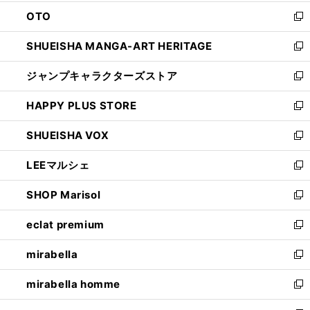
ウ
ン
OTO
で
ド
新
開
ウ
し
SHUEISHA MANGA-ART HERITAGE
く
で
い
新
開
ウ
し
ジャンプキャラクターズストア
く
ィ
い
新
ン
ウ
し
HAPPY PLUS STORE
ド
ィ
い
新
ウ
ン
ウ
し
SHUEISHA VOX
で
ド
ィ
い
新
開
ウ
ン
ウ
し
LEEマルシェ
く
で
ド
ィ
い
新
開
ウ
ン
ウ
し
SHOP Marisol
く
で
ド
ィ
い
新
開
ウ
ン
ウ
し
eclat premium
く
で
ド
ィ
い
新
開
ウ
ン
ウ
し
mirabella
く
で
ド
ィ
い
新
開
ウ
ン
ウ
し
mirabella homme
く
で
ド
ィ
い
新
開
ウ
ン
ウ
し