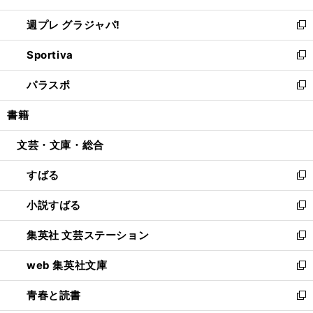
開
ウ
ウ
し
週プレ グラジャパ!
く
で
ィ
い
新
開
ン
ウ
し
Sportiva
く
ド
ィ
い
新
ウ
ン
ウ
し
パラスポ
で
ド
ィ
い
新
開
ウ
ン
ウ
し
書籍
く
で
ド
ィ
い
開
ウ
ン
ウ
文芸・文庫・総合
く
で
ド
ィ
開
ウ
ン
すばる
く
で
ド
新
開
ウ
し
小説すばる
く
で
い
新
開
ウ
し
集英社 文芸ステーション
く
ィ
い
新
ン
ウ
し
web 集英社文庫
ド
ィ
い
新
ウ
ン
ウ
し
青春と読書
で
ド
ィ
い
新
開
ウ
ン
ウ
し