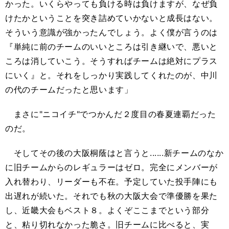
かった。いくらやっても負ける時は負けますが、なぜ負
けたかということを突き詰めていかないと成長はない。
そういう意識が強かったんでしょう。よく僕が言うのは
『単純に前のチームのいいところは引き継いで、悪いと
ころは消していこう。そうすればチームは絶対にプラス
にいく』と。それをしっかり実践してくれたのが、中川
の代のチームだったと思います」
まさに"ニコイチ"でつかんだ２度目の春夏連覇だった
のだ。
そしてその後の大阪桐蔭はと言うと......新チームのなか
に旧チームからのレギュラーはゼロ。完全にメンバーが
入れ替わり、リーダーも不在。予定していた投手陣にも
出遅れが続いた。それでも秋の大阪大会で準優勝を果た
し、近畿大会もベスト８。よくぞここまでという部分
と、粘り切れなかった脆さ。旧チームに比べると、実