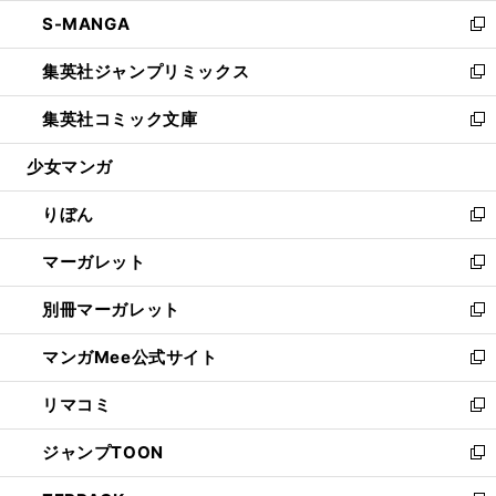
ウ
ン
ウ
し
S-MANGA
く
で
ド
ィ
い
新
開
ウ
ン
ウ
し
集英社ジャンプリミックス
く
で
ド
ィ
い
新
開
ウ
ン
ウ
し
集英社コミック文庫
く
で
ド
ィ
い
新
開
ウ
ン
ウ
し
少女マンガ
く
で
ド
ィ
い
開
ウ
ン
ウ
りぼん
く
で
ド
ィ
新
開
ウ
ン
し
マーガレット
く
で
ド
い
新
開
ウ
ウ
し
別冊マーガレット
く
で
ィ
い
新
開
ン
ウ
し
マンガMee公式サイト
く
ド
ィ
い
新
ウ
ン
ウ
し
リマコミ
で
ド
ィ
い
新
開
ウ
ン
ウ
し
ジャンプTOON
く
で
ド
ィ
い
新
開
ウ
ン
ウ
し