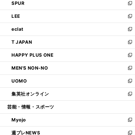
SPUR
で
ド
ィ
い
新
開
ウ
ン
ウ
し
LEE
く
で
ド
ィ
い
新
開
ウ
ン
ウ
し
eclat
く
で
ド
ィ
い
新
開
ウ
ン
ウ
し
T JAPAN
く
で
ド
ィ
い
新
開
ウ
ン
ウ
し
HAPPY PLUS ONE
く
で
ド
ィ
い
新
開
ウ
ン
ウ
し
MEN'S NON-NO
く
で
ド
ィ
い
新
開
ウ
ン
ウ
し
UOMO
く
で
ド
ィ
い
新
開
ウ
ン
ウ
し
集英社オンライン
く
で
ド
ィ
い
新
開
ウ
ン
ウ
し
芸能・情報・スポーツ
く
で
ド
ィ
い
開
ウ
ン
ウ
Myojo
く
で
ド
ィ
新
開
ウ
ン
し
週プレNEWS
く
で
ド
い
新