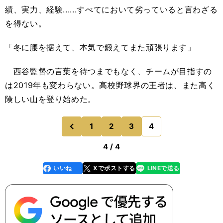
績、実力、経験......すべてにおいて劣っていると言わざる
を得ない。
「冬に腰を据えて、本気で鍛えてまた頑張ります」
西谷監督の言葉を待つまでもなく、チームが目指すの
は
2019
年も変わらない。高校野球界の王者は、また高く
険しい山を登り始めた。
1
2
3
4
のページへ
前
4 / 4
いいね
Xでポストする
LINEで送る
line
faceboo
x
k