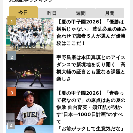
今日
昨日
週間
月間
【夏の甲子園2026】「優勝は
1
横浜じゃない」 波乱必至の組み
合わせで識者５人が選んだ優勝
校はここだ！
宇野昌磨は本田真凜とのアイス
2
ダンスで新境地を切り開く 高
橋大輔の証言とも重なる課題と
楽しさ
【夏の甲子園2026】「青春っ
3
て密なので」の原点はあの夏の
惨敗 仙台育英・須江航が明か
す"日本一1000日計画"のすべ
て
4
「お前がラクして生意気だな」