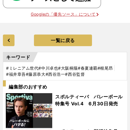
Googleの「優先ソース」について
一覧に戻る
キーワード
#ミレニアム世代
#中川卓也
#大阪桐蔭
#春夏連覇
#根尾昂
#福井章吾
#藤原恭大
#西谷浩一
#西谷監督
編集部のおすすめ
スポルティーバ バレーボール
特集号 Vol.4 6月30日発売