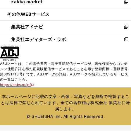
zakka market
く
で
ド
ィ
い
新
開
ウ
ン
ウ
し
その他WEBサービス
く
で
ド
ィ
い
開
ウ
ン
ウ
集英社アドナビ
く
で
ド
ィ
新
開
ウ
ン
し
集英社エディターズ・ラボ
く
で
ド
い
新
開
ウ
ウ
し
く
で
ィ
い
開
ン
ウ
ABJマークは、この電子書店・電子書籍配信サービスが、著作権者からコンテ
く
ド
ィ
ンツ使用許諾を得た正規版配信サービスであることを示す登録商標（登録番号
ウ
ン
第6091713号）です。ABJマークの詳細、ABJマークを掲示しているサービス
で
ド
の一覧はこちら。
開
ウ
https://aebs.or.jp/
新
く
で
し
い
開
本ホームページに記載の文章・画像・写真などを無断で複製するこ
ウ
く
とは法律で禁じられています。全ての著作権は株式会社 集英社に帰
ィ
属します。
ン
ド
© SHUEISHA Inc. All Rights Reserved.
ウ
で
開