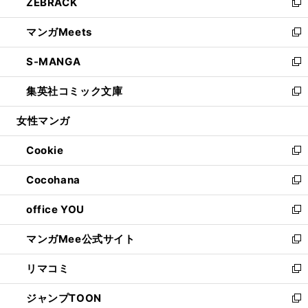
ZEBRACK
く
で
ド
ィ
い
新
開
ウ
ン
ウ
し
マンガMeets
く
で
ド
ィ
い
新
開
ウ
ン
ウ
し
S-MANGA
く
で
ド
ィ
い
新
開
ウ
ン
ウ
し
集英社コミック文庫
く
で
ド
ィ
い
新
開
ウ
ン
ウ
し
女性マンガ
く
で
ド
ィ
い
開
ウ
ン
ウ
Cookie
く
で
ド
ィ
新
開
ウ
ン
し
Cocohana
く
で
ド
い
新
開
ウ
ウ
し
office YOU
く
で
ィ
い
新
開
ン
ウ
し
マンガMee公式サイト
く
ド
ィ
い
新
ウ
ン
ウ
し
リマコミ
で
ド
ィ
い
新
開
ウ
ン
ウ
し
ジャンプTOON
く
で
ド
ィ
い
新