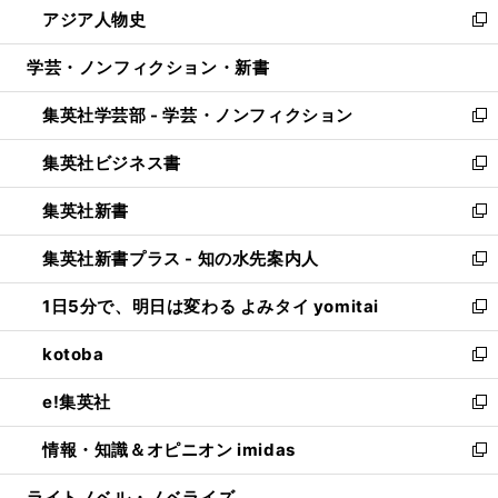
アジア人物史
く
で
ド
ィ
い
新
開
ウ
ン
ウ
し
学芸・ノンフィクション・新書
く
で
ド
ィ
い
開
ウ
ン
ウ
集英社学芸部 - 学芸・ノンフィクション
く
で
ド
ィ
新
開
ウ
ン
し
集英社ビジネス書
く
で
ド
い
新
開
ウ
ウ
し
集英社新書
く
で
ィ
い
新
開
ン
ウ
し
集英社新書プラス - 知の水先案内人
く
ド
ィ
い
新
ウ
ン
ウ
し
1日5分で、明日は変わる よみタイ yomitai
で
ド
ィ
い
新
開
ウ
ン
ウ
し
kotoba
く
で
ド
ィ
い
新
開
ウ
ン
ウ
し
e!集英社
く
で
ド
ィ
い
新
開
ウ
ン
ウ
し
情報・知識＆オピニオン imidas
く
で
ド
ィ
い
新
開
ウ
ン
ウ
し
ライトノベル・ノベライズ
く
で