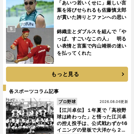
「あいつ若いくせに」厳しい言
葉を浴びせられるも佐藤慎太郎
が貫いた誇りとファンへの思い
5
錦織圭とダブルスを組んで「や
っぱ、すごいなこの人」 明る
い表情と言葉で内山靖崇の迷い
を払ってくれた
もっと見る
各スポーツコラム記事
プロ野球
2026.08.06更新
【江川卓伝】１年夏で「高校野
球は終わった」と悟った江川卓
の控え投手は、公式戦わずか16
イニングの登板で大洋から２位