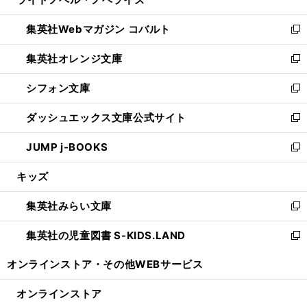
ド
ィ
い
開
ウ
ン
ウ
集英社Webマガジン コバルト
く
で
ド
ィ
新
開
ウ
ン
し
集英社オレンジ文庫
く
で
ド
い
新
開
ウ
ウ
し
シフォン文庫
く
で
ィ
い
新
開
ン
ウ
し
ダッシュエックス文庫公式サイト
く
ド
ィ
い
新
ウ
ン
ウ
し
JUMP j-BOOKS
で
ド
ィ
い
新
開
ウ
ン
ウ
し
キッズ
く
で
ド
ィ
い
開
ウ
ン
ウ
集英社みらい文庫
く
で
ド
ィ
新
開
ウ
ン
し
集英社の児童図書 S-KIDS.LAND
く
で
ド
い
新
開
ウ
ウ
し
オンラインストア・
その他WEBサービス
く
で
ィ
い
開
ン
ウ
オンラインストア
く
ド
ィ