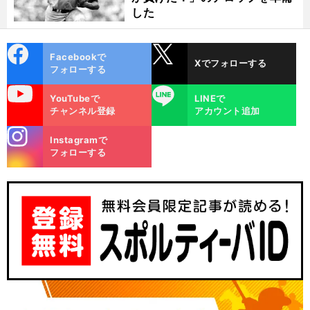
した
cebo
X
Facebookで
Xでフォローする
ok
フォローする
uTube
LINE
YouTubeで
LINEで
チャンネル登録
アカウント追加
stagra
Instagramで
m
フォローする