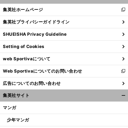
開
く/
集英社ホームページ
新
閉
し
じ
集英社プライバシーガイドライン
い
る
ウ
SHUEISHA Privacy Guideline
ィ
ン
Setting of Cookies
ド
ウ
web Sportivaについて
で
開
Web Sportivaについてのお問い合わせ
く
新
し
広告についてのお問い合わせ
い
ウ
集英社サイト
ィ
開
ン
く/
マンガ
ド
閉
ウ
じ
少年マンガ
で
る
開