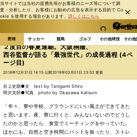
当サイトでは当社の提携先等がお客様のニーズ等について調
査・分析したり、お客様にお勧めの広告を表⽰する⽬的で Co
閉じ
okie を使⽤する場合があります。
詳しくはこちら
る
マイペ
web Sportiva (webスポルティーバ)
検索
メニュ
we
ー
野球の記事一覧
高校野球他
２度目の春夏連覇。大
b
ジ
野球
サッカー
競馬
ゴルフ
その他球技
その他
ス
２度目の春夏連覇。大阪桐蔭、
ポ
西谷監督が語る「最強世代」の成長過程 (4ペ
ル
ージ目)
テ
ィ
2018年12月31日 14:15 公開
2019年03月01日 23:53 更新
ー
バ
谷上史朗●文 text by Tanigami Shiro
岡沢克郎●写真 photo by Okazawa Katsuro
「年々、寮や学校、グラウンドにいい風土ができてきた
と思います。夜、寮に行くと、みんないないのでどうし
たのかと思ったら、食堂でミーティングをやっていた。
ほかにも、自然と空き時間にバットを振ったり、ストレ