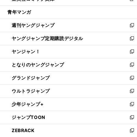
新
開
ウ
ン
ウ
し
青年マンガ
く
で
ド
ィ
い
開
ウ
ン
ウ
週刊ヤングジャンプ
く
で
ド
ィ
新
開
ウ
ン
し
ヤングジャンプ定期購読デジタル
く
で
ド
い
新
開
ウ
ウ
し
ヤンジャン！
く
で
ィ
い
新
開
ン
ウ
し
となりのヤングジャンプ
く
ド
ィ
い
新
ウ
ン
ウ
し
グランドジャンプ
で
ド
ィ
い
新
開
ウ
ン
ウ
し
ウルトラジャンプ
く
で
ド
ィ
い
新
開
ウ
ン
ウ
し
少年ジャンプ+
く
で
ド
ィ
い
新
開
ウ
ン
ウ
し
ジャンプTOON
く
で
ド
ィ
い
新
開
ウ
ン
ウ
し
ZEBRACK
く
で
ド
ィ
い
新
開