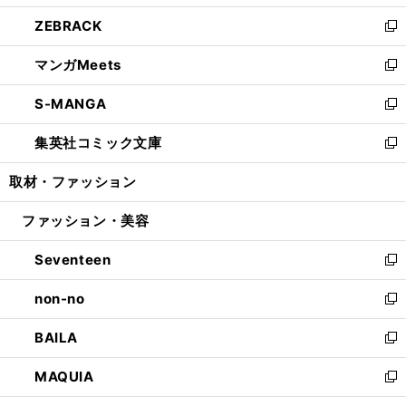
開
ウ
ン
ウ
し
ZEBRACK
く
で
ド
ィ
い
新
開
ウ
ン
ウ
し
マンガMeets
く
で
ド
ィ
い
新
開
ウ
ン
ウ
し
S-MANGA
く
で
ド
ィ
い
新
開
ウ
ン
ウ
し
集英社コミック文庫
く
で
ド
ィ
い
新
開
ウ
ン
ウ
し
取材・ファッション
く
で
ド
ィ
い
開
ウ
ン
ウ
ファッション・美容
く
で
ド
ィ
開
ウ
ン
Seventeen
く
で
ド
新
開
ウ
し
non-no
く
で
い
新
開
ウ
し
BAILA
く
ィ
い
新
ン
ウ
し
MAQUIA
ド
ィ
い
新
ウ
ン
ウ
し