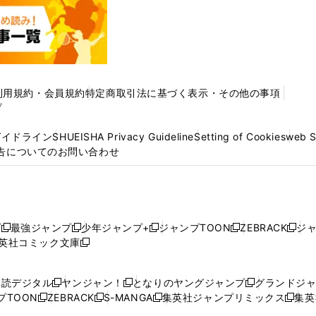
利用規約・会員規約
特定商取引法に基づく表示・その他の事項
プ
ガイドライン
SHUEISHA Privacy Guideline
Setting of Cookies
web 
告についてのお問い合わせ
プ
最強ジャンプ
少年ジャンプ+
ジャンプTOON
ZEBRACK
ジ
新
新
新
新
新
英社コミック文庫
し
新
し
し
し
し
い
い
し
い
い
い
ウ
ウ
い
ウ
ウ
ウ
購読デジタル
ヤンジャン！
となりのヤングジャンプ
グランドジ
新
新
新
ィ
ィ
ウ
ィ
ィ
ィ
プTOON
ZEBRACK
S-MANGA
集英社ジャンプリミックス
集英
新
し
新
し
新
し
新
ン
ン
ィ
ン
ン
ン
し
い
し
い
し
い
し