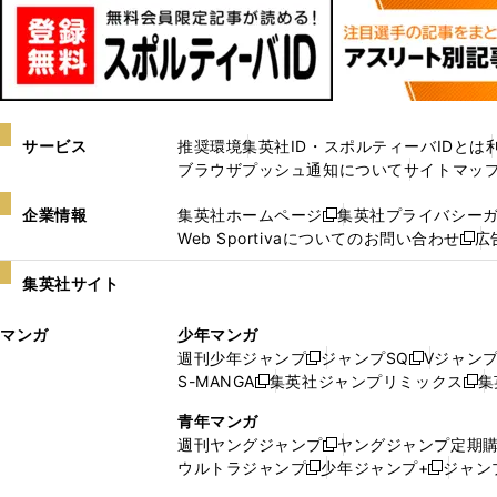
サービス
推奨環境
集英社ID・スポルティーバIDとは
ブラウザプッシュ通知について
サイトマッ
企業情報
集英社ホームページ
集英社プライバシー
新
Web Sportivaについてのお問い合わせ
広
し
新
い
し
集英社サイト
ウ
い
ィ
ウ
マンガ
少年マンガ
ン
ィ
週刊少年ジャンプ
ジャンプSQ
Vジャン
ド
ン
新
新
S-MANGA
集英社ジャンプリミックス
集
ウ
ド
新
し
し
新
で
ウ
し
い
い
し
青年マンガ
開
で
い
ウ
ウ
い
週刊ヤングジャンプ
ヤングジャンプ定期
新
く
開
ウ
ィ
ィ
ウ
ウルトラジャンプ
少年ジャンプ+
ジャン
新
し
新
く
ィ
ン
ン
ィ
し
い
し