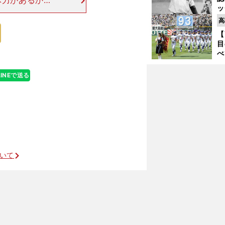
体力があるかど
ッ
が出ているだけ
投
高
軒並み伸びしろの
に
【
ご
目
べ
崎
「
LINEで送る
て
グラブを全国に送る半端ない気持ち
ついて