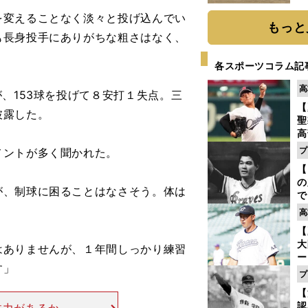
だ
変えることなく淡々と投げ込んでい
もっと
も長身投手にありがちな粗さはなく、
各スポーツコラム記
高
、153球を投げて８安打１失点。三
【
披露した。
聖
高
る
プ
ントが多く聞かれた。
ト
【
く
の
が、制球に困ることはなさそう。体は
で
い
」
高
サ
【
浩
大
はありませんが、１年間しっかり練習
ー
す」
腕
プ
塁
【
ら
認