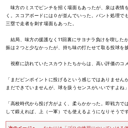
味方のミスでピンチを招く場面もあったが、泉は表情を
く。スコアボードには０が並んでいった。バント処理で
三塁で走者を刺す場面もあった。
結局、味方の援護なく11回裏にサヨナラ負けを喫したが
振は２つと少なかったが、持ち味の打たせて取る投球を
視察に訪れていたスカウトたちからは、高い評価のコメ
「まだピンポイントに投げるという感じではありません
まだできていませんが、球を扱うセンスがいいですよね
「高校時代から投げ方がよく、柔らかかった。即戦力で
して鍛えれば、上（一軍）でも使えるようになりそうで