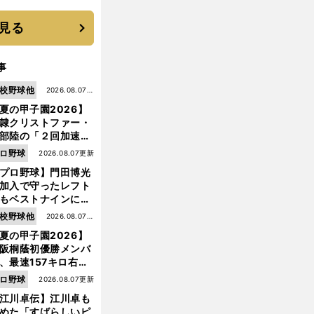
優勝校はここだ！
見る
事
校野球他
2026.08.07更
夏の甲子園2026】
新
隷クリストファー・
部陸の「２回加速す
」規格外のストレー
ロ野球
2026.08.07更新
 それでもプロではな
プロ野球】門田博光
大学進学を選ぶ理由
加入で守ったレフト
もベストナインに輝
た石嶺和彦 「サッ
校野球他
2026.08.07更
」という愛称は松永
夏の甲子園2026】
新
美がきっかけ？
阪桐蔭初優勝メンバ
、最速157キロ右
、平成初完封＆初本
ロ野球
2026.08.07更新
打... 指揮官たちの知
江川卓伝】江川卓も
れざる現役時代
めた「すばらしいピ