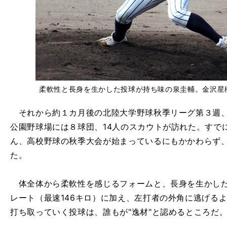
柔軟性と長身を生かした投球が持ち味の泉圭輔。金沢星
それから約１カ月後の北陸大学野球秋季リーグ第３週、
公園野球場には８球団、14人のスカウトが訪れた。すで
ん、高校野球の秋季大会が始まっているにもかかわらず
た。
体全体から柔軟性を感じるフォームと、長身を生かした
レート（最速146キロ）に加え、左打者の外角に逃げる
打ち取っていく投球は、誰もが"逸材"と認めるところだ