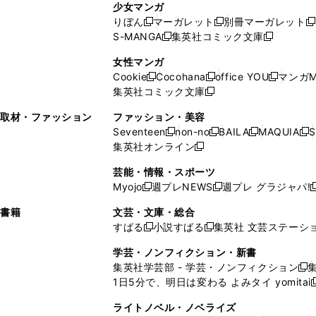
ン
ド
ド
ン
少女マンガ
い
ウ
い
ド
ウ
ウ
ド
りぼん
マーガレット
別冊マーガレット
新
新
新
ウ
ィ
ウ
ウ
で
で
ウ
S-MANGA
集英社コミック文庫
し
新
し
新
ィ
ン
ィ
で
開
開
で
い
し
い
し
ン
ド
ン
女性マンガ
開
く
く
開
ウ
い
ウ
い
ド
ウ
ド
Cookie
Cocohana
office YOU
マンガM
く
く
新
新
新
ィ
ウ
ィ
ウ
ウ
で
ウ
集英社コミック文庫
し
新
し
し
ン
ィ
ン
ィ
で
開
で
い
し
い
い
ド
ン
ド
ン
取材・ファッション
ファッション・美容
開
く
開
ウ
い
ウ
ウ
ウ
ド
ウ
ド
Seventeen
non-no
BAILA
MAQUIA
S
く
く
新
新
新
新
ィ
ウ
ィ
ィ
で
ウ
で
ウ
集英社オンライン
し
新
し
し
し
ン
ィ
ン
ン
開
で
開
で
い
し
い
い
い
ド
ン
ド
ド
芸能・情報・スポーツ
く
開
く
開
ウ
い
ウ
ウ
ウ
ウ
ド
ウ
ウ
Myojo
週プレNEWS
週プレ グラジャパ!
く
く
新
新
新
ィ
ウ
ィ
ィ
ィ
で
ウ
で
で
し
し
ン
ィ
ン
ン
ン
書籍
文芸・文庫・総合
開
で
開
開
い
い
ド
ン
ド
ド
ド
すばる
小説すばる
集英社 文芸ステーシ
く
開
く
く
新
新
ウ
ウ
ウ
ド
ウ
ウ
ウ
く
し
し
ィ
ィ
学芸・ノンフィクション・新書
で
ウ
で
で
で
い
い
ン
ン
集英社学芸部 - 学芸・ノンフィクション
開
で
開
開
開
新
ウ
ウ
ド
ド
1日5分で、明日は変わる よみタイ yomitai
く
開
く
く
く
し
新
ィ
ィ
ウ
ウ
く
い
ン
ン
ライトノベル・ノベライズ
で
で
ウ