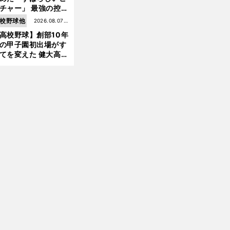
チャー」 最強の控え
手・大橋康延はいか
校野球他
2026.08.07更
して高校３年間を過
高校野球】創部10年
新
したのか
の甲子園初出場がす
てを変えた 健大高
・青栁監督が語る
機動破壊」はこうし
生まれた
前
へ