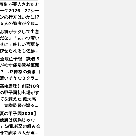
春制が導入されたJ1
ーグ2026－27シー
ンの行方はいかに!?
５人の識者が全順位
大胆予想
お前がラクして生意
だな」「あいつ若い
せに」厳しい言葉を
びせられるも佐藤慎
郎が貫いた誇りとフ
1全順位予想 識者５
ンへの思い
が推す優勝候補筆頭
？ J2降格の憂き目
遭いそうな３クラブ
は？
高校野球】創部10年
の甲子園初出場がす
てを変えた 健大高
・青栁監督が語る
機動破壊」はこうし
夏の甲子園2026】
生まれた
優勝は横浜じゃな
」 波乱必至の組み合
せで識者５人が選ん