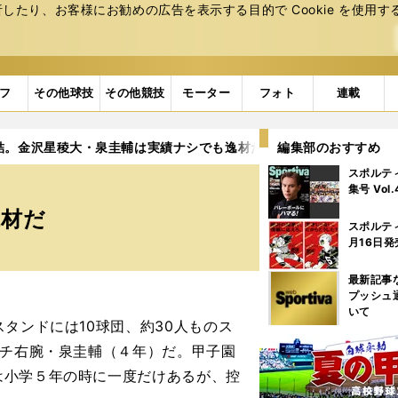
たり、お客様にお勧めの広告を表⽰する⽬的で Cookie を使⽤す
フ
その他球技
その他競技
モーター
フォト
連載
結。金沢星稜大・泉圭輔は実績ナシでも逸材だ
編集部のおすすめ
スポルテ
集号 Vol
逸材だ
スポルテ
月16日発
最新記事
プッシュ
いて
タンドには10球団、約30人ものス
ンチ右腕・泉圭輔（４年）だ。甲子園
は小学５年の時に一度だけあるが、控