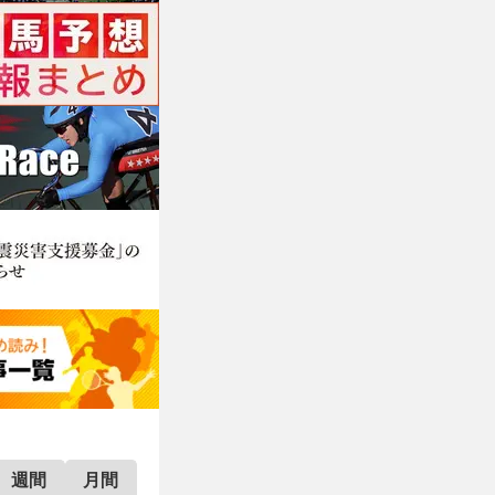
週間
月間