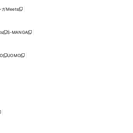
ド
ウ
い
ウ
ガMeets
新
ィ
ウ
で
し
ン
ィ
開
い
ド
ン
く
ウ
ウ
ド
s
S-MANGA
新
新
ィ
で
ウ
し
し
ン
開
で
い
い
ド
く
開
ウ
ウ
ウ
NO
UOMO
く
新
新
ィ
ィ
で
し
し
ン
ン
開
い
い
ド
ド
く
ウ
ウ
ウ
ウ
ィ
ィ
で
で
ン
ン
開
開
ド
ド
く
く
ウ
ウ
で
で
開
開
く
く
し
い
ウ