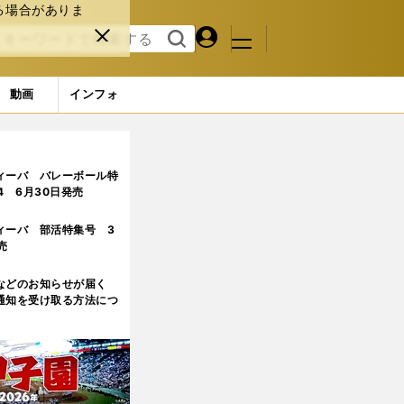
る場合がありま
マイペ
閉じ
検索
メニュ
ー
る
す
ジ
る
動画
インフォ
ィーバ バレーボール特
.4 6月30日発売
ィーバ 部活特集号 3
売
などのお知らせが届く
通知を受け取る方法につ