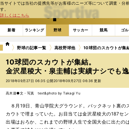
当サイトでは当社の提携先等がお客様のニーズ等について調査・分析し
web Sportiva (webスポルティーバ)
す。
詳しくはこちら
新着
ランキング
野球
サッカー
競馬
ゴル
we
野球の記事一覧
高校野球他
10球団のスカウトが集
b
ス
10球団のスカウトが集結。
ポ
ル
金沢星稜大・泉圭輔は実績ナシでも
テ
2018年09月27日 06:35 公開
2018年09月27日 06:36 更新
ィ
ー
バ
高木遊●文・写真 text&photo by Takagi Yu
８月19日、青山学院大グラウンド。バックネット裏のス
カウトで埋まっていた。お目当ては金沢星稜大の187セ
出場はおろか、これまでの野球人生で全国大会に出たの