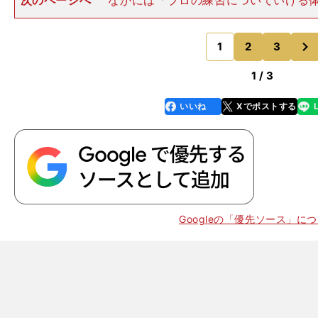
次のページへ
なかには「プロの練習についていける
うか。１週間に一度の登板も"休み肩"なので、スピード
では......」と懐疑的な見方をするスカウトもいたが、
次
大きさを高く評
1
2
3
のページへ
1 / 3
いいね
Xでポストする
line
faceboo
x
k
人
職人
Googleの「優先ソース」に