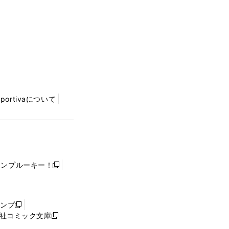
Sportivaについて
ャンプルーキー！
新
し
い
ウ
ャンプ
新
ィ
社コミック文庫
し
新
ン
い
し