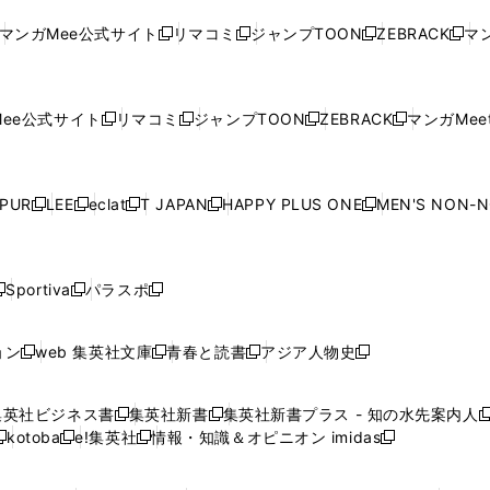
ド
ド
ン
ド
ド
ド
い
ウ
い
ウ
い
ウ
い
ウ
ウ
ド
ウ
ウ
ウ
マンガMee公式サイト
リマコミ
ジャンプTOON
ZEBRACK
マン
新
新
新
新
ウ
ィ
ウ
ィ
ウ
ィ
ウ
で
で
ウ
で
で
で
し
し
し
し
し
ィ
ン
ィ
ン
ィ
ン
ィ
開
開
で
開
開
開
い
い
い
い
い
ン
ド
ン
ド
ン
ド
ン
く
く
開
く
く
く
ウ
ウ
ウ
ウ
ウ
ド
ウ
ド
ウ
ド
ウ
ド
ee公式サイト
リマコミ
ジャンプTOON
ZEBRACK
マンガMeet
く
新
新
新
新
ィ
ィ
ィ
ィ
ィ
ウ
で
ウ
で
ウ
で
ウ
し
し
し
し
ン
ン
ン
ン
ン
で
開
で
開
で
開
で
い
い
い
い
ド
ド
ド
ド
ド
開
く
開
く
開
く
開
ウ
ウ
ウ
ウ
ウ
ウ
ウ
ウ
ウ
PUR
LEE
eclat
T JAPAN
HAPPY PLUS ONE
MEN'S NON-
く
く
く
く
新
新
新
新
新
ィ
ィ
ィ
ィ
で
で
で
で
で
し
し
し
し
し
ン
ン
ン
ン
開
開
開
開
開
い
い
い
い
い
ド
ド
ド
ド
く
く
く
く
く
ウ
ウ
ウ
ウ
ウ
ウ
ウ
ウ
ウ
Sportiva
パラスポ
新
新
ィ
ィ
ィ
ィ
ィ
で
で
で
で
し
し
し
ン
ン
ン
ン
ン
開
開
開
開
い
い
い
ド
ド
ド
ド
ド
ョン
web 集英社文庫
青春と読書
アジア人物史
く
く
く
く
新
新
新
新
ウ
ウ
ウ
ウ
ウ
ウ
ウ
ウ
し
し
し
し
ィ
ィ
ィ
で
で
で
で
で
い
い
い
い
ン
ン
ン
集英社ビジネス書
集英社新書
集英社新書プラス - 知の水先案内人
開
開
開
開
開
新
新
新
ウ
ウ
ウ
ウ
ド
ド
ド
kotoba
e!集英社
情報・知識＆オピニオン imidas
く
く
く
く
く
新
し
新
し
新
ィ
ィ
ィ
ィ
ウ
ウ
ウ
し
し
い
し
い
し
ン
ン
ン
ン
で
で
で
い
い
ウ
い
ウ
い