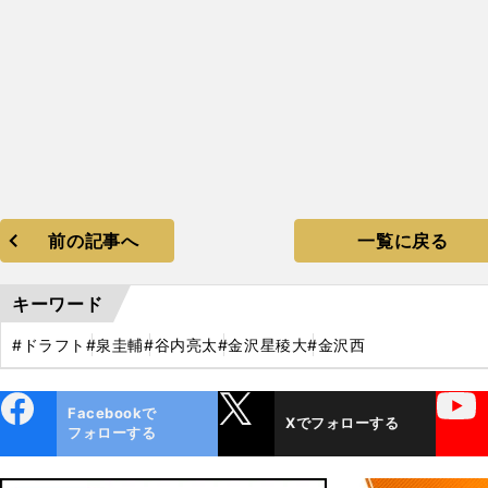
前の記事へ
一覧に戻る
キーワード
#ドラフト
#泉圭輔
#谷内亮太
#金沢星稜大
#金沢西
ebo
X
YouTube
Facebookで
Xでフォローする
ok
フォローする