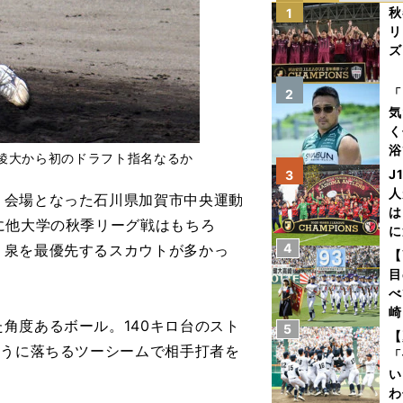
秋
1
リ
ズ
を
「
2
気
く
浴
稜大から初のドラフト指名なるか
太
J
3
ァ
人
会場となった石川県加賀市中央運動
は
に他大学の秋季リーグ戦はもちろ
に
4
、泉を最優先するスカウトが多かっ
と
【
目
べ
崎
角度あるボール。140キロ台のスト
5
「
【
ように落ちるツーシームで相手打者を
て
「
い
。
わ