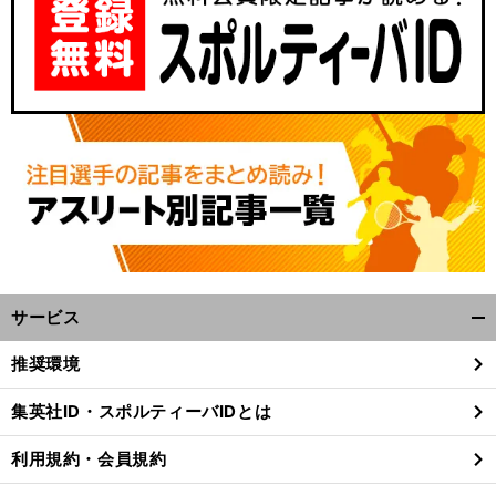
。
・
プ
」
前
へ
サービス
開
く/
推奨環境
閉
じ
集英社ID・スポルティーバIDとは
る
利用規約・会員規約