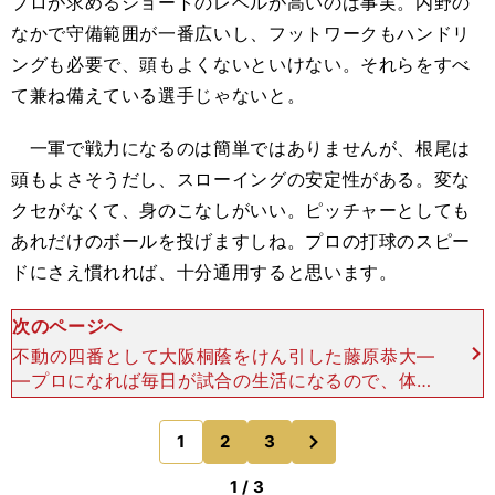
プロが求めるショートのレベルが高いのは事実。内野の
なかで守備範囲が一番広いし、フットワークもハンドリ
ングも必要で、頭もよくないといけない。それらをすべ
て兼ね備えている選手じゃないと。
一軍で戦力になるのは簡単ではありませんが、根尾は
頭もよさそうだし、スローイングの安定性がある。変な
クセがなくて、身のこなしがいい。ピッチャーとしても
あれだけのボールを投げますしね。プロの打球のスピー
ドにさえ慣れれば、十分通用すると思います。
次のページへ
不動の四番として大阪桐蔭をけん引した藤原恭大―
―プロになれば毎日が試合の生活になるので、体力
も必要ですね。谷繁 プロの選手は１年間ずっと試
合に出続けなきゃいけないので、もちろん体力がな
次
1
2
3
のページへ
いともたない。
1 / 3