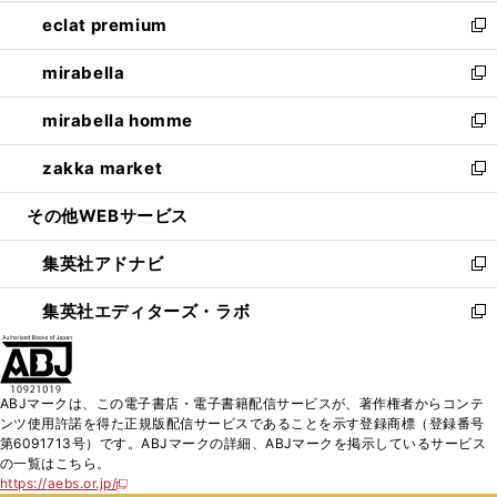
開
ウ
ン
ウ
し
eclat premium
く
で
ド
ィ
い
新
開
ウ
ン
ウ
し
mirabella
く
で
ド
ィ
い
新
開
ウ
ン
ウ
し
mirabella homme
く
で
ド
ィ
い
新
開
ウ
ン
ウ
し
zakka market
く
で
ド
ィ
い
新
開
ウ
ン
ウ
し
その他WEBサービス
く
で
ド
ィ
い
開
ウ
ン
ウ
集英社アドナビ
く
で
ド
ィ
新
開
ウ
ン
し
集英社エディターズ・ラボ
く
で
ド
い
新
開
ウ
ウ
し
く
で
ィ
い
開
ン
ウ
ABJマークは、この電子書店・電子書籍配信サービスが、著作権者からコンテ
く
ド
ィ
ンツ使用許諾を得た正規版配信サービスであることを示す登録商標（登録番号
ウ
ン
第6091713号）です。ABJマークの詳細、ABJマークを掲示しているサービス
で
ド
の一覧はこちら。
開
ウ
https://aebs.or.jp/
新