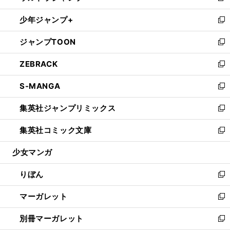
開
ウ
ン
ウ
し
少年ジャンプ+
く
で
ド
ィ
い
新
開
ウ
ン
ウ
し
ジャンプTOON
く
で
ド
ィ
い
新
開
ウ
ン
ウ
し
ZEBRACK
く
で
ド
ィ
い
新
開
ウ
ン
ウ
し
S-MANGA
く
で
ド
ィ
い
新
開
ウ
ン
ウ
し
集英社ジャンプリミックス
く
で
ド
ィ
い
新
開
ウ
ン
ウ
し
集英社コミック文庫
く
で
ド
ィ
い
新
開
ウ
ン
ウ
し
少女マンガ
く
で
ド
ィ
い
開
ウ
ン
ウ
りぼん
く
で
ド
ィ
新
開
ウ
ン
し
マーガレット
く
で
ド
い
新
開
ウ
ウ
し
別冊マーガレット
く
で
ィ
い
新
開