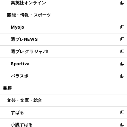
集英社オンライン
く
で
ド
ィ
い
新
開
ウ
ン
ウ
し
芸能・情報・スポーツ
く
で
ド
ィ
い
開
ウ
ン
ウ
Myojo
く
で
ド
ィ
新
開
ウ
ン
し
週プレNEWS
く
で
ド
い
新
開
ウ
ウ
し
週プレ グラジャパ!
く
で
ィ
い
新
開
ン
ウ
し
Sportiva
く
ド
ィ
い
新
ウ
ン
ウ
し
パラスポ
で
ド
ィ
い
新
開
ウ
ン
ウ
し
書籍
く
で
ド
ィ
い
開
ウ
ン
ウ
文芸・文庫・総合
く
で
ド
ィ
開
ウ
ン
すばる
く
で
ド
新
開
ウ
し
小説すばる
く
で
い
新