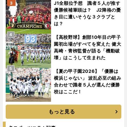
J1全順位予想 識者５人が推す
3
優勝候補筆頭は？ J2降格の憂
き目に遭いそうな３クラブと
は？
4
【高校野球】創部10年目の甲子
園初出場がすべてを変えた 健大
高崎・青栁監督が語る「機動破
壊」はこうして生まれた
5
【夏の甲子園2026】「優勝は
横浜じゃない」 波乱必至の組み
合わせで識者５人が選んだ優勝
校はここだ！
もっと見る