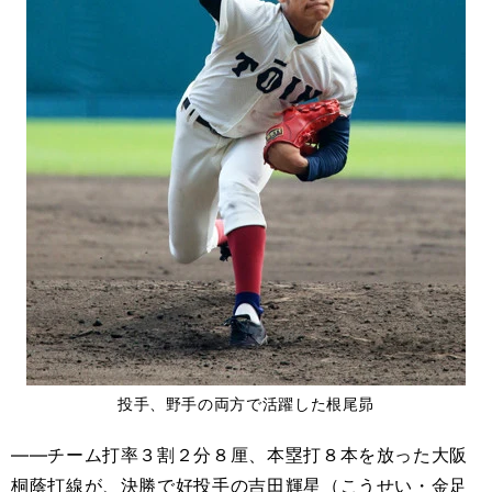
投手、野手の両方で活躍した根尾昴
――チーム打率３割２分８厘、本塁打８本を放った大阪
桐蔭打線が、決勝で好投手の吉田輝星（こうせい・金足