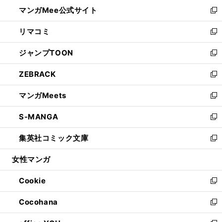
ン
ウ
し
マンガMee公式サイト
く
ド
ィ
い
新
ウ
ン
ウ
し
リマコミ
で
ド
ィ
い
新
開
ウ
ン
ウ
し
ジャンプTOON
く
で
ド
ィ
い
新
開
ウ
ン
ウ
し
ZEBRACK
く
で
ド
ィ
い
新
開
ウ
ン
ウ
し
マンガMeets
く
で
ド
ィ
い
新
開
ウ
ン
ウ
し
S-MANGA
く
で
ド
ィ
い
新
開
ウ
ン
ウ
し
集英社コミック文庫
く
で
ド
ィ
い
新
開
ウ
ン
ウ
し
女性マンガ
く
で
ド
ィ
い
開
ウ
ン
ウ
Cookie
く
で
ド
ィ
新
開
ウ
ン
し
Cocohana
く
で
ド
い
新
開
ウ
ウ
し