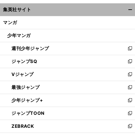
ウ
集英社サイト
ィ
開
ン
く/
マンガ
ド
閉
ウ
じ
少年マンガ
で
る
開
週刊少年ジャンプ
く
新
し
ジャンプSQ
い
新
ウ
し
Vジャンプ
ィ
い
新
ン
ウ
し
最強ジャンプ
ド
ィ
い
新
ウ
ン
ウ
し
少年ジャンプ+
で
ド
ィ
い
新
開
ウ
ン
ウ
し
ジャンプTOON
く
で
ド
ィ
い
新
開
ウ
ン
ウ
し
ZEBRACK
く
で
ド
ィ
い
新
開
ウ
ン
ウ
し