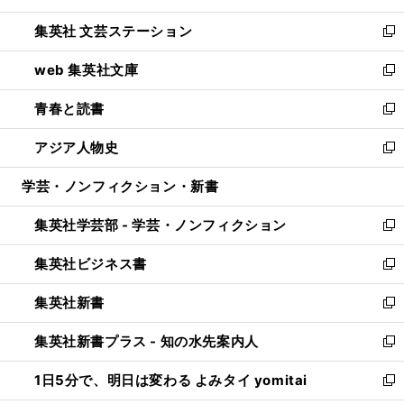
開
ウ
し
集英社 文芸ステーション
く
ィ
い
新
ン
ウ
し
web 集英社文庫
ド
ィ
い
新
ウ
ン
ウ
し
青春と読書
で
ド
ィ
い
新
開
ウ
ン
ウ
し
アジア人物史
く
で
ド
ィ
い
新
開
ウ
ン
ウ
し
学芸・ノンフィクション・新書
く
で
ド
ィ
い
開
ウ
ン
ウ
集英社学芸部 - 学芸・ノンフィクション
く
で
ド
ィ
新
開
ウ
ン
し
集英社ビジネス書
く
で
ド
い
新
開
ウ
ウ
し
集英社新書
く
で
ィ
い
新
開
ン
ウ
し
集英社新書プラス - 知の水先案内人
く
ド
ィ
い
新
ウ
ン
ウ
し
1日5分で、明日は変わる よみタイ yomitai
で
ド
ィ
い
新
開
ウ
ン
ウ
し