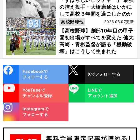
「すばらしいピッチャー」 最強
の控え投手・大橋康延はいかに
して高校３年間を過ごしたのか
高校野球他
2026.08.07更新
【高校野球】創部10年目の甲子
園初出場がすべてを変えた 健大
高崎・青栁監督が語る「機動破
壊」はこうして生まれた
cebo
X
Facebookで
Xでフォローする
ok
フォローする
uTube
LINE
YouTubeで
LINEで
チャンネル登録
アカウント追加
stagra
Instagramで
m
フォローする