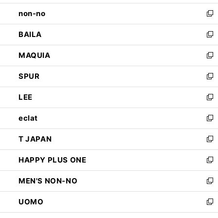
開
ウ
し
non-no
く
で
い
新
開
ウ
し
BAILA
く
ィ
い
新
ン
ウ
し
MAQUIA
ド
ィ
い
新
ウ
ン
ウ
し
SPUR
で
ド
ィ
い
新
開
ウ
ン
ウ
し
LEE
く
で
ド
ィ
い
新
開
ウ
ン
ウ
し
eclat
く
で
ド
ィ
い
新
開
ウ
ン
ウ
し
T JAPAN
く
で
ド
ィ
い
新
開
ウ
ン
ウ
し
HAPPY PLUS ONE
く
で
ド
ィ
い
新
開
ウ
ン
ウ
し
MEN'S NON-NO
く
で
ド
ィ
い
新
開
ウ
ン
ウ
し
UOMO
く
で
ド
ィ
い
新
開
ウ
ン
ウ
し