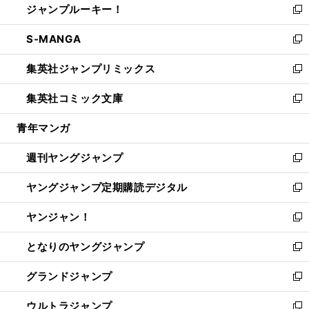
ジャンプルーキー！
く
で
ド
ィ
い
新
開
ウ
ン
ウ
し
S-MANGA
く
で
ド
ィ
い
新
開
ウ
ン
ウ
し
集英社ジャンプリミックス
く
で
ド
ィ
い
新
開
ウ
ン
ウ
し
集英社コミック文庫
く
で
ド
ィ
い
新
開
ウ
ン
ウ
し
青年マンガ
く
で
ド
ィ
い
開
ウ
ン
ウ
週刊ヤングジャンプ
く
で
ド
ィ
新
開
ウ
ン
し
ヤングジャンプ定期購読デジタル
く
で
ド
い
新
開
ウ
ウ
し
ヤンジャン！
く
で
ィ
い
新
開
ン
ウ
し
となりのヤングジャンプ
く
ド
ィ
い
新
ウ
ン
ウ
し
グランドジャンプ
で
ド
ィ
い
新
開
ウ
ン
ウ
し
ウルトラジャンプ
く
で
ド
ィ
い
新