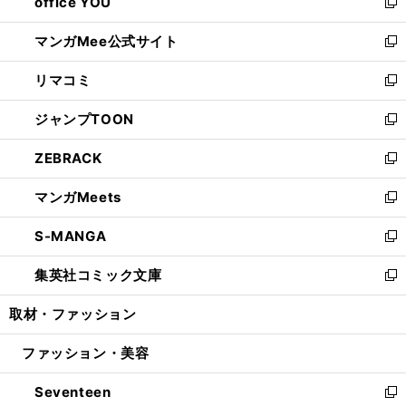
office YOU
く
で
ィ
い
新
開
ン
ウ
し
マンガMee公式サイト
く
ド
ィ
い
新
ウ
ン
ウ
し
リマコミ
で
ド
ィ
い
新
開
ウ
ン
ウ
し
ジャンプTOON
く
で
ド
ィ
い
新
開
ウ
ン
ウ
し
ZEBRACK
く
で
ド
ィ
い
新
開
ウ
ン
ウ
し
マンガMeets
く
で
ド
ィ
い
新
開
ウ
ン
ウ
し
S-MANGA
く
で
ド
ィ
い
新
開
ウ
ン
ウ
し
集英社コミック文庫
く
で
ド
ィ
い
新
開
ウ
ン
ウ
し
取材・ファッション
く
で
ド
ィ
い
開
ウ
ン
ウ
ファッション・美容
く
で
ド
ィ
開
ウ
ン
Seventeen
く
で
ド
新