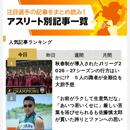
人気記事ランキング
今日
昨日
週間
月間
秋春制が導入されたJ1リーグ2
1
026－27シーズンの行方はい
かに!? ５人の識者が全順位を
大胆予想
「お前がラクして生意気だな」
2
「あいつ若いくせに」厳しい言
葉を浴びせられるも佐藤慎太郎
が貫いた誇りとファンへの思い