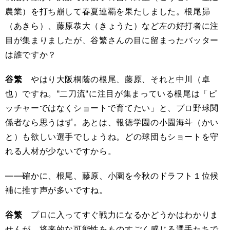
農業）を打ち崩して春夏連覇を果たしました。根尾昴
（あきら）、藤原恭大（きょうた）など左の好打者に注
目が集まりましたが、谷繁さんの目に留まったバッター
は誰ですか？
谷繁
やはり大阪桐蔭の根尾、藤原、それと中川（卓
也）ですね。"二刀流"に注目が集まっている根尾は「ピ
ッチャーではなくショートで育てたい」と、プロ野球関
係者なら思うはず。あとは、報徳学園の小園海斗（かい
と）も欲しい選手でしょうね。どの球団もショートを守
れる人材が少ないですから。
――確かに、根尾、藤原、小園を今秋のドラフト１位候
補に推す声が多いですね。
谷繁
プロに入ってすぐ戦力になるかどうかはわかりま
せんが、将来的な可能性をものすごく感じる選手たちで