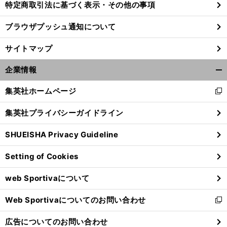
特定商取引法に基づく表示・その他の事項
ブラウザプッシュ通知について
サイトマップ
企業情報
開
く/
集英社ホームページ
新
閉
し
じ
集英社プライバシーガイドライン
い
る
ウ
SHUEISHA Privacy Guideline
ィ
ン
Setting of Cookies
ド
ウ
web Sportivaについて
で
開
Web Sportivaについてのお問い合わせ
く
新
し
広告についてのお問い合わせ
い