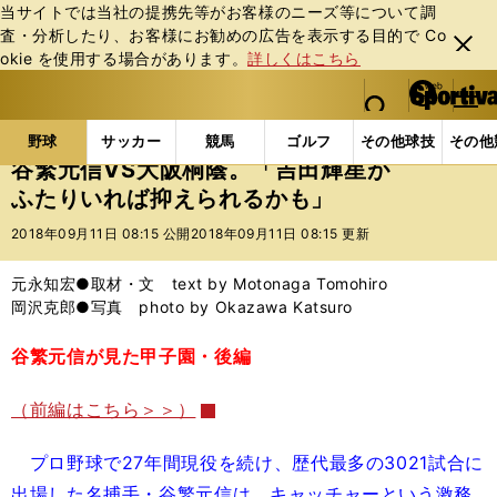
当サイトでは当社の提携先等がお客様のニーズ等について調
査・分析したり、お客様にお勧めの広告を表⽰する⽬的で Co
閉じ
okie を使⽤する場合があります。
詳しくはこちら
る
マイペ
web Sportiva (webスポルティーバ)
検索
メニュ
we
ー
野球の記事一覧
高校野球他
谷繁元信VS大阪桐蔭。
b
ジ
野球
サッカー
競馬
ゴルフ
その他球技
その他
ス
谷繁元信VS大阪桐蔭。「吉田輝星が
ポ
ふたりいれば抑えられるかも」
ル
テ
2018年09月11日 08:15 公開
2018年09月11日 08:15 更新
ィ
ー
元永知宏●取材・文 text by Motonaga Tomohiro
バ
岡沢克郎●写真 photo by Okazawa Katsuro
谷繁元信が見た甲子園・後編
（前編はこちら＞＞）
プロ野球で27年間現役を続け、歴代最多の3021試合に
出場した名捕手・谷繁元信は、キャッチャーという激務