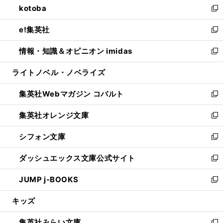
kotoba
く
で
ド
ィ
い
新
開
ウ
ン
ウ
し
e!集英社
く
で
ド
ィ
い
新
開
ウ
ン
ウ
し
情報・知識＆オピニオン imidas
く
で
ド
ィ
い
新
開
ウ
ン
ウ
し
ライトノベル・ノベライズ
く
で
ド
ィ
い
開
ウ
ン
ウ
集英社Webマガジン コバルト
く
で
ド
ィ
新
開
ウ
ン
し
集英社オレンジ文庫
く
で
ド
い
新
開
ウ
ウ
し
シフォン文庫
く
で
ィ
い
新
開
ン
ウ
し
ダッシュエックス文庫公式サイト
く
ド
ィ
い
新
ウ
ン
ウ
し
JUMP j-BOOKS
で
ド
ィ
い
新
開
ウ
ン
ウ
し
キッズ
く
で
ド
ィ
い
開
ウ
ン
ウ
集英社みらい文庫
く
で
ド