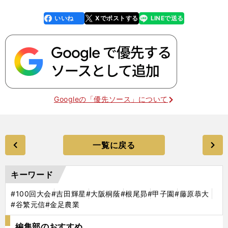
いいね
Xでポストする
LINEで送る
line
faceboo
x
k
Googleの「優先ソース」について
一覧に戻る
キーワード
#100回大会
#吉田輝星
#大阪桐蔭
#根尾昴
#甲子園
#藤原恭大
#谷繁元信
#金足農業
編集部のおすすめ