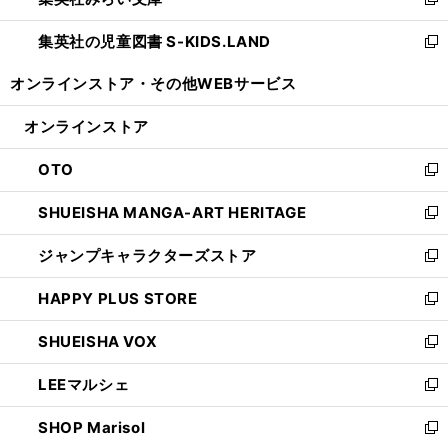
ィ
新
開
ウ
ン
し
集英社の児童図書 S-KIDS.LAND
く
で
ド
い
新
開
ウ
ウ
し
オンラインストア・
その他WEBサービス
く
で
ィ
い
開
ン
ウ
オンラインストア
く
ド
ィ
ウ
ン
OTO
で
ド
新
開
ウ
し
SHUEISHA MANGA-ART HERITAGE
く
で
い
新
開
ウ
し
ジャンプキャラクターズストア
く
ィ
い
新
ン
ウ
し
HAPPY PLUS STORE
ド
ィ
い
新
ウ
ン
ウ
し
SHUEISHA VOX
で
ド
ィ
い
新
開
ウ
ン
ウ
し
LEEマルシェ
く
で
ド
ィ
い
新
開
ウ
ン
ウ
し
SHOP Marisol
く
で
ド
ィ
い
新