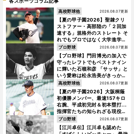
各スポーツコラム記事
高校野球他
2026.08.07更新
【夏の甲子園2026】聖隷クリ
ストファー・高部陸の「２回加
速する」規格外のストレート そ
れでもプロではなく大学進学を
選ぶ理由
プロ野球
2026.08.07更新
【プロ野球】門田博光の加入で
守ったレフトでもベストナイン
に輝いた石嶺和彦 「サッサ」と
いう愛称は松永浩美がきっか
け？
高校野球他
2026.08.07更新
【夏の甲子園2026】大阪桐蔭
初優勝メンバー、最速157キロ
右腕、平成初完封＆初本塁打...
指揮官たちの知られざる現役時
代
プロ野球
2026.08.07更新
【江川卓伝】江川卓も認めた