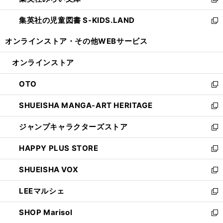
ィ
新
開
ウ
ン
し
集英社の児童図書 S-KIDS.LAND
く
で
ド
い
新
開
ウ
ウ
し
オンラインストア・
その他WEBサービス
く
で
ィ
い
開
ン
ウ
オンラインストア
く
ド
ィ
ウ
ン
OTO
で
ド
新
開
ウ
し
SHUEISHA MANGA-ART HERITAGE
く
で
い
新
開
ウ
し
ジャンプキャラクターズストア
く
ィ
い
新
ン
ウ
し
HAPPY PLUS STORE
ド
ィ
い
新
ウ
ン
ウ
し
SHUEISHA VOX
で
ド
ィ
い
新
開
ウ
ン
ウ
し
LEEマルシェ
く
で
ド
ィ
い
新
開
ウ
ン
ウ
し
SHOP Marisol
く
で
ド
ィ
い
新