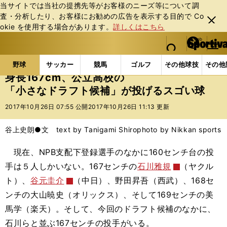
当サイトでは当社の提携先等がお客様のニーズ等について調
査・分析したり、お客様にお勧めの広告を表⽰する⽬的で Co
閉じ
okie を使⽤する場合があります。
詳しくはこちら
る
マイペ
web Sportiva (webスポルティーバ)
検索
メニュ
we
ー
野球の記事一覧
高校野球他
身長167cm、公立高
b
ジ
野球
サッカー
競馬
ゴルフ
その他球技
その他
ス
身長167cm、公立高校の
ポ
「小さなドラフト候補」が投げるスゴい球
ル
テ
2017年10月26日 07:55 公開
2017年10月26日 11:13 更新
ィ
ー
谷上史朗●文 text by Tanigami Shiro
photo by Nikkan sports
バ
現在、NPB支配下登録選手のなかに160センチ台の投
手は５人しかいない。167センチの
石川雅規
（ヤクル
ト）、
谷元圭介
（中日）、野田昇吾（西武）、168セ
ンチの大山暁史（オリックス）、そして169センチの美
馬学（楽天）。そして、今回のドラフト候補のなかに、
石川らと並ぶ167センチの投手がいる。