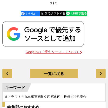
1 / 5
いいね
Xでポストする
LINEで送る
line
faceboo
x
k
Googleの「優先ソース」について
一覧に戻る
キーワード
#ドラフト
#山本拓実
#市立西宮
#石川雅規
#谷元圭介
編集部のおすすめ