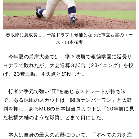
春以降に急成長し、一躍ドラフト候補となった市立西宮のエー
ス・山本拓実
今年夏の兵庫大会では、準々決勝で報徳学園に延長サ
ヨナラで敗れたが、大会通算３試合（23イニング）を投
げ、23奪三振、４失点と好投した。
打者の手元で強い"圧"を感じるストレートが持ち味
で、ある球団のスカウトは「関西ナンバーワン」と太鼓
判を押し、あるMLBの日本担当スカウトは「20年前に見
た松坂大輔のような球質」とまで口にした。
本人は自身の最大の武器について、「すべての力を注