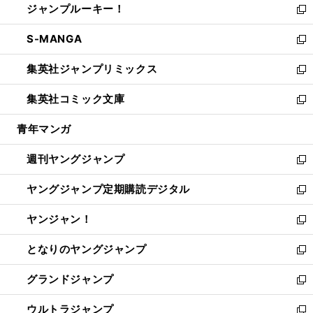
ジャンプルーキー！
く
で
ド
ィ
い
新
開
ウ
ン
ウ
し
S-MANGA
く
で
ド
ィ
い
新
開
ウ
ン
ウ
し
集英社ジャンプリミックス
く
で
ド
ィ
い
新
開
ウ
ン
ウ
し
集英社コミック文庫
く
で
ド
ィ
い
新
開
ウ
ン
ウ
し
青年マンガ
く
で
ド
ィ
い
開
ウ
ン
ウ
週刊ヤングジャンプ
く
で
ド
ィ
新
開
ウ
ン
し
ヤングジャンプ定期購読デジタル
く
で
ド
い
新
開
ウ
ウ
し
ヤンジャン！
く
で
ィ
い
新
開
ン
ウ
し
となりのヤングジャンプ
く
ド
ィ
い
新
ウ
ン
ウ
し
グランドジャンプ
で
ド
ィ
い
新
開
ウ
ン
ウ
し
ウルトラジャンプ
く
で
ド
ィ
い
新