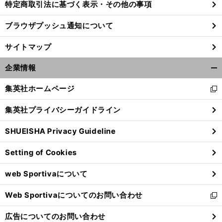
特定商取引法に基づく表示・その他の事項
ブラウザプッシュ通知について
エ
」
。
前
へ
12
サイトマップ
企業情報
開
く/
集英社ホームページ
新
閉
し
じ
集英社プライバシーガイドライン
い
る
ウ
SHUEISHA Privacy Guideline
ィ
ン
Setting of Cookies
ド
ウ
web Sportivaについて
で
開
Web Sportivaについてのお問い合わせ
く
新
し
広告についてのお問い合わせ
い