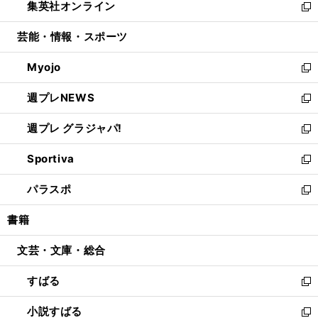
集英社オンライン
く
で
ド
ィ
い
新
開
ウ
ン
ウ
し
芸能・情報・スポーツ
く
で
ド
ィ
い
開
ウ
ン
ウ
Myojo
く
で
ド
ィ
新
開
ウ
ン
し
週プレNEWS
く
で
ド
い
新
開
ウ
ウ
し
週プレ グラジャパ!
く
で
ィ
い
新
開
ン
ウ
し
Sportiva
く
ド
ィ
い
新
ウ
ン
ウ
し
パラスポ
で
ド
ィ
い
新
開
ウ
ン
ウ
し
書籍
く
で
ド
ィ
い
開
ウ
ン
ウ
文芸・文庫・総合
く
で
ド
ィ
開
ウ
ン
すばる
く
で
ド
新
開
ウ
し
小説すばる
く
で
い
新