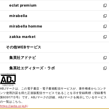
開
ウ
ン
ウ
し
eclat premium
く
で
ド
ィ
い
新
開
ウ
ン
ウ
し
mirabella
く
で
ド
ィ
い
新
開
ウ
ン
ウ
し
mirabella homme
く
で
ド
ィ
い
新
開
ウ
ン
ウ
し
zakka market
く
で
ド
ィ
い
新
開
ウ
ン
ウ
し
その他WEBサービス
く
で
ド
ィ
い
開
ウ
ン
ウ
集英社アドナビ
く
で
ド
ィ
新
開
ウ
ン
し
集英社エディターズ・ラボ
く
で
ド
い
新
開
ウ
ウ
し
く
で
ィ
い
開
ン
ウ
ABJマークは、この電子書店・電子書籍配信サービスが、著作権者からコンテ
く
ド
ィ
ンツ使用許諾を得た正規版配信サービスであることを示す登録商標（登録番号
ウ
ン
第6091713号）です。ABJマークの詳細、ABJマークを掲示しているサービス
で
ド
の一覧はこちら。
開
ウ
https://aebs.or.jp/
新