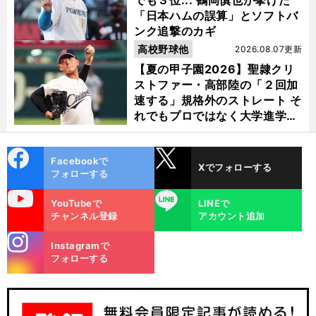
「日本ハムの誤算」とソフトバ
ンク追撃のカギ
高校野球他
2026.08.07更新
【夏の甲子園2026】聖隷クリ
ストファー・高部陸の「２回加
速する」規格外のストレート そ
れでもプロではなく大学進学を
選ぶ理由
cebo
X
Facebookで
Xでフォローする
ok
フォローする
uTube
LINE
YouTubeで
LINEで
チャンネル登録
アカウント追加
stagra
Instagramで
m
フォローする