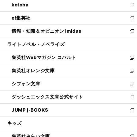
kotoba
く
で
ド
ィ
い
新
開
ウ
ン
ウ
し
e!集英社
く
で
ド
ィ
い
新
開
ウ
ン
ウ
し
情報・知識＆オピニオン imidas
く
で
ド
ィ
い
新
開
ウ
ン
ウ
し
ライトノベル・ノベライズ
く
で
ド
ィ
い
開
ウ
ン
ウ
集英社Webマガジン コバルト
く
で
ド
ィ
新
開
ウ
ン
し
集英社オレンジ文庫
く
で
ド
い
新
開
ウ
ウ
し
シフォン文庫
く
で
ィ
い
新
開
ン
ウ
し
ダッシュエックス文庫公式サイト
く
ド
ィ
い
新
ウ
ン
ウ
し
JUMP j-BOOKS
で
ド
ィ
い
新
開
ウ
ン
ウ
し
キッズ
く
で
ド
ィ
い
開
ウ
ン
ウ
集英社みらい文庫
く
で
ド