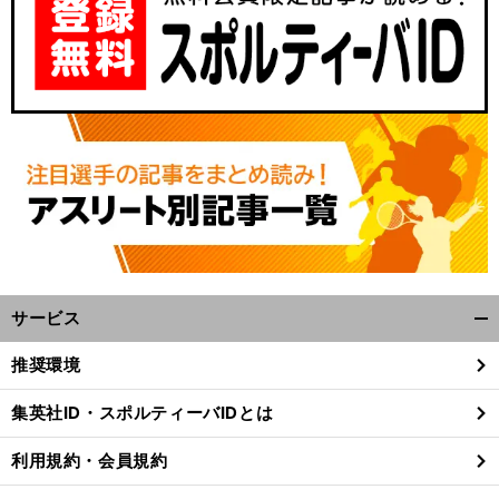
サービス
開
く/
推奨環境
閉
じ
集英社ID・スポルティーバIDとは
る
利用規約・会員規約