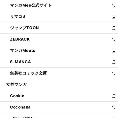
ン
ウ
し
マンガMee公式サイト
く
ド
ィ
い
新
ウ
ン
ウ
し
リマコミ
で
ド
ィ
い
新
開
ウ
ン
ウ
し
ジャンプTOON
く
で
ド
ィ
い
新
開
ウ
ン
ウ
し
ZEBRACK
く
で
ド
ィ
い
新
開
ウ
ン
ウ
し
マンガMeets
く
で
ド
ィ
い
新
開
ウ
ン
ウ
し
S-MANGA
く
で
ド
ィ
い
新
開
ウ
ン
ウ
し
集英社コミック文庫
く
で
ド
ィ
い
新
開
ウ
ン
ウ
し
女性マンガ
く
で
ド
ィ
い
開
ウ
ン
ウ
Cookie
く
で
ド
ィ
新
開
ウ
ン
し
Cocohana
く
で
ド
い
新
開
ウ
ウ
し