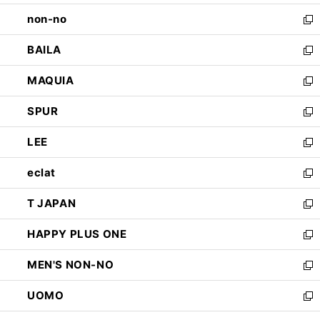
開
ウ
し
non-no
く
で
い
新
開
ウ
し
BAILA
く
ィ
い
新
ン
ウ
し
MAQUIA
ド
ィ
い
新
ウ
ン
ウ
し
SPUR
で
ド
ィ
い
新
開
ウ
ン
ウ
し
LEE
く
で
ド
ィ
い
新
開
ウ
ン
ウ
し
eclat
く
で
ド
ィ
い
新
開
ウ
ン
ウ
し
T JAPAN
く
で
ド
ィ
い
新
開
ウ
ン
ウ
し
HAPPY PLUS ONE
く
で
ド
ィ
い
新
開
ウ
ン
ウ
し
MEN'S NON-NO
く
で
ド
ィ
い
新
開
ウ
ン
ウ
し
UOMO
く
で
ド
ィ
い
新
開
ウ
ン
ウ
し