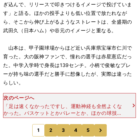
ぎ込んで、リリースで叩きつけるイメージで投げていま
す」と語る。ほかの投手よりも低い位置で放たれなが
ら、そこから伸び上がるようなストレートは、全盛期の
武田久（日本ハム）や谷元のイメージと重なる。
山本は、甲子園球場からほど近い兵庫県宝塚市仁川で
育った。大の阪神ファンで、憧れの選手は赤星憲広だっ
た。中学入学時で身長は139センチ。小柄で俊敏なプレ
ーが持ち味の選手だと勝手に想像したが、実際は違った
らしい。
次のページへ
「足は速くなかったですし、運動神経も全然よくな
かった。バスケットとかバレーとか、ほかの球技も
得意ではありませんでした」 小学生のときに少年
野球チームに入り、野手と投手を兼ねていた。中学
次
1
2
3
4
5
のページへ
時代も「ピッチャ