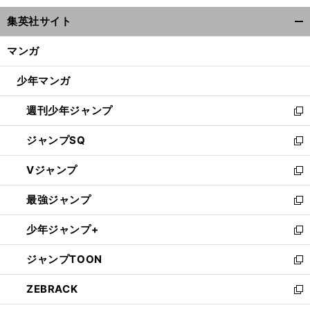
ウ
集英社サイト
ィ
開
ン
く/
マンガ
ド
閉
ウ
じ
少年マンガ
で
る
開
週刊少年ジャンプ
く
新
し
ジャンプSQ
い
新
ウ
し
Vジャンプ
ィ
い
新
ン
ウ
し
最強ジャンプ
ド
ィ
い
新
ウ
ン
ウ
し
少年ジャンプ+
で
ド
ィ
い
新
開
ウ
ン
ウ
し
ジャンプTOON
く
で
ド
ィ
い
新
開
ウ
ン
ウ
し
ZEBRACK
く
で
ド
ィ
い
新
開
ウ
ン
ウ
し