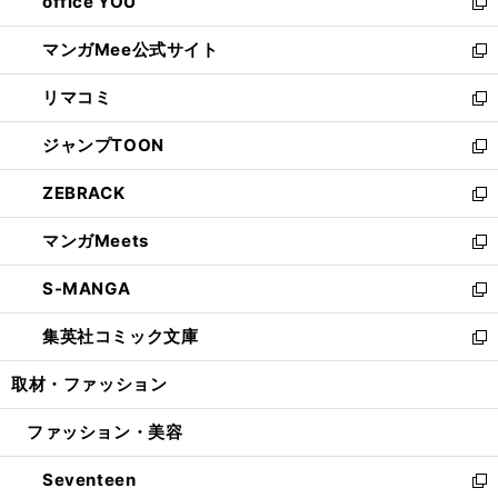
office YOU
く
で
ィ
い
新
開
ン
ウ
し
マンガMee公式サイト
く
ド
ィ
い
新
ウ
ン
ウ
し
リマコミ
で
ド
ィ
い
新
開
ウ
ン
ウ
し
ジャンプTOON
く
で
ド
ィ
い
新
開
ウ
ン
ウ
し
ZEBRACK
く
で
ド
ィ
い
新
開
ウ
ン
ウ
し
マンガMeets
く
で
ド
ィ
い
新
開
ウ
ン
ウ
し
S-MANGA
く
で
ド
ィ
い
新
開
ウ
ン
ウ
し
集英社コミック文庫
く
で
ド
ィ
い
新
開
ウ
ン
ウ
し
取材・ファッション
く
で
ド
ィ
い
開
ウ
ン
ウ
ファッション・美容
く
で
ド
ィ
開
ウ
ン
Seventeen
く
で
ド
新