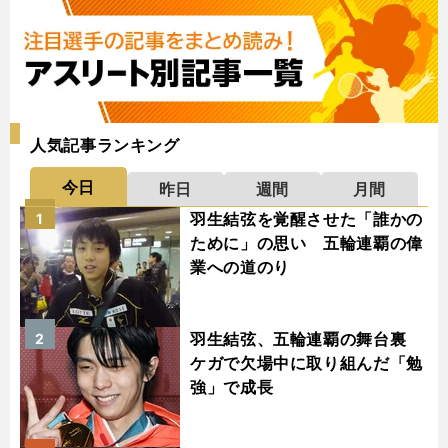
人気記事ランキング
今日
昨日
週間
月間
羽生結弦を覚醒させた「誰かの
1
ために」の思い 五輪連覇の偉
業への道のり
羽生結弦、五輪連覇の舞台裏
2
ケガで欠場中に取り組んだ「勉
強」で成長