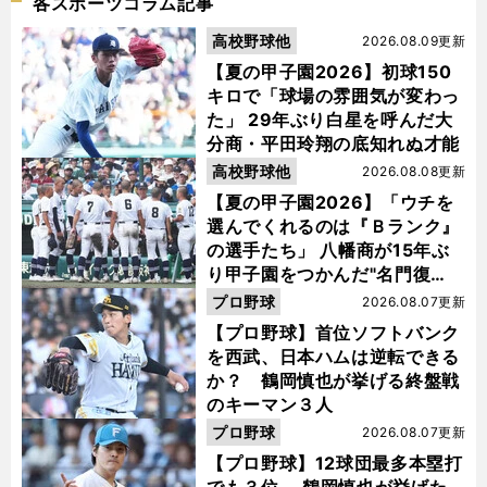
各スポーツコラム記事
高校野球他
2026.08.09更新
【夏の甲子園2026】初球150
キロで「球場の雰囲気が変わっ
た」 29年ぶり白星を呼んだ大
分商・平田玲翔の底知れぬ才能
高校野球他
2026.08.08更新
【夏の甲子園2026】「ウチを
選んでくれるのは『Ｂランク』
の選手たち」 八幡商が15年ぶ
り甲子園をつかんだ"名門復
活"の舞台裏
プロ野球
2026.08.07更新
【プロ野球】首位ソフトバンク
を西武、日本ハムは逆転できる
か？ 鶴岡慎也が挙げる終盤戦
のキーマン３人
プロ野球
2026.08.07更新
【プロ野球】12球団最多本塁打
でも３位... 鶴岡慎也が挙げた