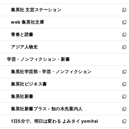
開
ウ
し
集英社 文芸ステーション
く
ィ
い
新
ン
ウ
し
web 集英社文庫
ド
ィ
い
新
ウ
ン
ウ
し
青春と読書
で
ド
ィ
い
新
開
ウ
ン
ウ
し
アジア人物史
く
で
ド
ィ
い
新
開
ウ
ン
ウ
し
学芸・ノンフィクション・新書
く
で
ド
ィ
い
開
ウ
ン
ウ
集英社学芸部 - 学芸・ノンフィクション
く
で
ド
ィ
新
開
ウ
ン
し
集英社ビジネス書
く
で
ド
い
新
開
ウ
ウ
し
集英社新書
く
で
ィ
い
新
開
ン
ウ
し
集英社新書プラス - 知の水先案内人
く
ド
ィ
い
新
ウ
ン
ウ
し
1日5分で、明日は変わる よみタイ yomitai
で
ド
ィ
い
新
開
ウ
ン
ウ
し