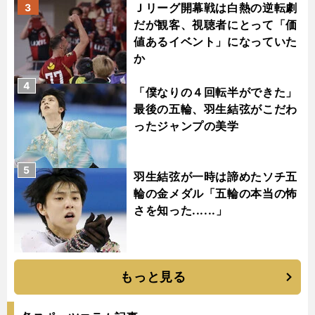
Ｊリーグ開幕戦は白熱の逆転劇
3
だが観客、視聴者にとって「価
値あるイベント」になっていた
か
4
「僕なりの４回転半ができた」
最後の五輪、羽生結弦がこだわ
ったジャンプの美学
5
羽生結弦が一時は諦めたソチ五
輪の金メダル「五輪の本当の怖
さを知った......」
もっと見る