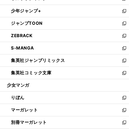
開
ウ
ン
ウ
し
少年ジャンプ+
く
で
ド
ィ
い
新
開
ウ
ン
ウ
し
ジャンプTOON
く
で
ド
ィ
い
新
開
ウ
ン
ウ
し
ZEBRACK
く
で
ド
ィ
い
新
開
ウ
ン
ウ
し
S-MANGA
く
で
ド
ィ
い
新
開
ウ
ン
ウ
し
集英社ジャンプリミックス
く
で
ド
ィ
い
新
開
ウ
ン
ウ
し
集英社コミック文庫
く
で
ド
ィ
い
新
開
ウ
ン
ウ
し
少女マンガ
く
で
ド
ィ
い
開
ウ
ン
ウ
りぼん
く
で
ド
ィ
新
開
ウ
ン
し
マーガレット
く
で
ド
い
新
開
ウ
ウ
し
別冊マーガレット
く
で
ィ
い
新
開