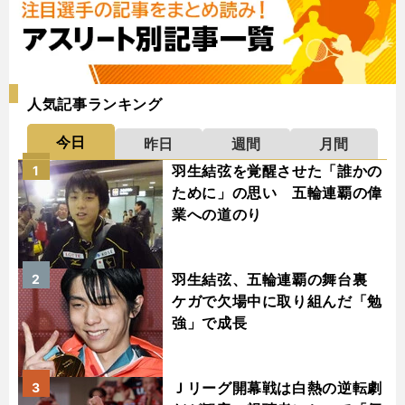
人気記事ランキング
今日
昨日
週間
月間
羽生結弦を覚醒させた「誰かの
1
ために」の思い 五輪連覇の偉
業への道のり
羽生結弦、五輪連覇の舞台裏
2
ケガで欠場中に取り組んだ「勉
強」で成長
Ｊリーグ開幕戦は白熱の逆転劇
3