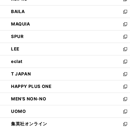
い
新
開
ウ
し
BAILA
く
ィ
い
新
ン
ウ
し
MAQUIA
ド
ィ
い
新
ウ
ン
ウ
し
SPUR
で
ド
ィ
い
新
開
ウ
ン
ウ
し
LEE
く
で
ド
ィ
い
新
開
ウ
ン
ウ
し
eclat
く
で
ド
ィ
い
新
開
ウ
ン
ウ
し
T JAPAN
く
で
ド
ィ
い
新
開
ウ
ン
ウ
し
HAPPY PLUS ONE
く
で
ド
ィ
い
新
開
ウ
ン
ウ
し
MEN'S NON-NO
く
で
ド
ィ
い
新
開
ウ
ン
ウ
し
UOMO
く
で
ド
ィ
い
新
開
ウ
ン
ウ
し
集英社オンライン
く
で
ド
ィ
い
新