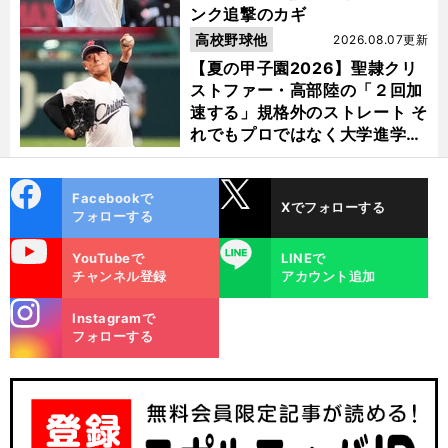
ンク追撃のカギ
高校野球他
2026.08.07更新
【夏の甲子園2026】聖隷クリ
ストファー・高部陸の「２回加
速する」規格外のストレート そ
れでもプロではなく大学進学を
選ぶ理由
cebo
X
Facebookで
Xでフォローする
ok
フォローする
uTube
LINE
YouTubeで
LINEで
チャンネル登録
アカウント追加
stagra
Instagramで
m
フォローする