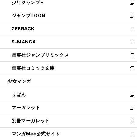
少年ジャンプ+
く
で
ド
ィ
い
新
開
ウ
ン
ウ
し
ジャンプTOON
く
で
ド
ィ
い
新
開
ウ
ン
ウ
し
ZEBRACK
く
で
ド
ィ
い
新
開
ウ
ン
ウ
し
S-MANGA
く
で
ド
ィ
い
新
開
ウ
ン
ウ
し
集英社ジャンプリミックス
く
で
ド
ィ
い
新
開
ウ
ン
ウ
し
集英社コミック文庫
く
で
ド
ィ
い
新
開
ウ
ン
ウ
し
少女マンガ
く
で
ド
ィ
い
開
ウ
ン
ウ
りぼん
く
で
ド
ィ
新
開
ウ
ン
し
マーガレット
く
で
ド
い
新
開
ウ
ウ
し
別冊マーガレット
く
で
ィ
い
新
開
ン
ウ
し
マンガMee公式サイト
く
ド
ィ
い
新