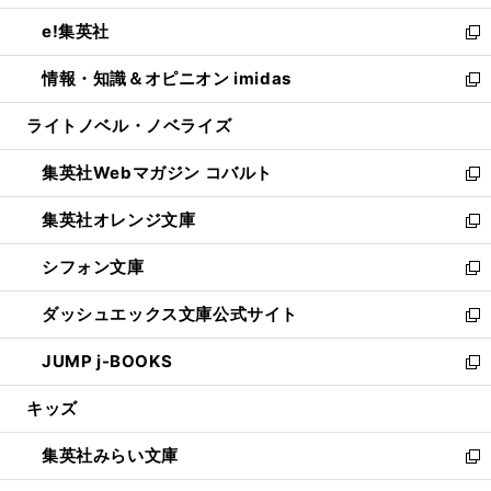
開
ウ
ン
ウ
し
e!集英社
く
で
ド
ィ
い
新
開
ウ
ン
ウ
し
情報・知識＆オピニオン imidas
く
で
ド
ィ
い
新
開
ウ
ン
ウ
し
ライトノベル・ノベライズ
く
で
ド
ィ
い
開
ウ
ン
ウ
集英社Webマガジン コバルト
く
で
ド
ィ
新
開
ウ
ン
し
集英社オレンジ文庫
く
で
ド
い
新
開
ウ
ウ
し
シフォン文庫
く
で
ィ
い
新
開
ン
ウ
し
ダッシュエックス文庫公式サイト
く
ド
ィ
い
新
ウ
ン
ウ
し
JUMP j-BOOKS
で
ド
ィ
い
新
開
ウ
ン
ウ
し
キッズ
く
で
ド
ィ
い
開
ウ
ン
ウ
集英社みらい文庫
く
で
ド
ィ
新
開
ウ
ン
し