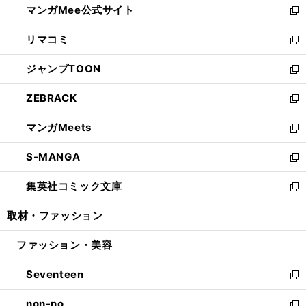
マンガMee公式サイト
く
ド
ィ
い
新
ウ
ン
ウ
し
リマコミ
で
ド
ィ
い
新
開
ウ
ン
ウ
し
ジャンプTOON
く
で
ド
ィ
い
新
開
ウ
ン
ウ
し
ZEBRACK
く
で
ド
ィ
い
新
開
ウ
ン
ウ
し
マンガMeets
く
で
ド
ィ
い
新
開
ウ
ン
ウ
し
S-MANGA
く
で
ド
ィ
い
新
開
ウ
ン
ウ
し
集英社コミック文庫
く
で
ド
ィ
い
新
開
ウ
ン
ウ
し
取材・ファッション
く
で
ド
ィ
い
開
ウ
ン
ウ
ファッション・美容
く
で
ド
ィ
開
ウ
ン
Seventeen
く
で
ド
新
開
ウ
し
non-no
く
で