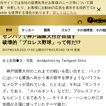
当サイトでは当社の提携先等がお客様のニーズ等について調
査・分析したり、お客様にお勧めの広告を表⽰する⽬的で Co
閉じ
okie を使⽤する場合があります。
詳しくはこちら
る
マイペ
web Sportiva (webスポルティーバ)
検索
メニュ
we
ー
野球の記事一覧
高校野球他
センバツで神戸国際大付
b
ジ
野球
サッカー
競馬
ゴルフ
その他球技
その他
ス
センバツで神戸国際大付が目指す
ポ
破壊的「プロレス野球」って何だ!?
ル
テ
2017年03月23日 17:55 公開
2017年03月24日 18:16 更新
ィ
ー
谷上史朗●文・写真 text&photo by Tanigami Shiro
バ
神戸国際大付のこれまでの戦いを思い出すと、バック
にはいつも勝負へ向かう者の背中を押すようなパワフル
なメロディが流れている。たとえば、それは『サンライ
ズ』であり、『スパルタンＸ』などだ。プロレスファン
ならピンとくるであろう......そうスタン・ハンセンや三沢
光晴が入場に使っていたテーマ曲だ。