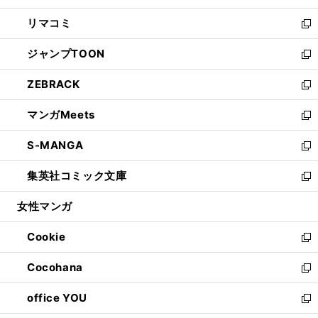
ウ
ン
ウ
し
リマコミ
で
ド
ィ
い
新
開
ウ
ン
ウ
し
ジャンプTOON
く
で
ド
ィ
い
新
開
ウ
ン
ウ
し
ZEBRACK
く
で
ド
ィ
い
新
開
ウ
ン
ウ
し
マンガMeets
く
で
ド
ィ
い
新
開
ウ
ン
ウ
し
S-MANGA
く
で
ド
ィ
い
新
開
ウ
ン
ウ
し
集英社コミック文庫
く
で
ド
ィ
い
新
開
ウ
ン
ウ
し
女性マンガ
く
で
ド
ィ
い
開
ウ
ン
ウ
Cookie
く
で
ド
ィ
新
開
ウ
ン
し
Cocohana
く
で
ド
い
新
開
ウ
ウ
し
office YOU
く
で
ィ
い
新
開
ン
ウ
し