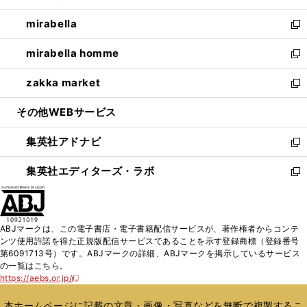
開
ウ
ン
ウ
し
mirabella
く
で
ド
ィ
い
新
開
ウ
ン
ウ
し
mirabella homme
く
で
ド
ィ
い
新
開
ウ
ン
ウ
し
zakka market
く
で
ド
ィ
い
新
開
ウ
ン
ウ
し
その他WEBサービス
く
で
ド
ィ
い
開
ウ
ン
ウ
集英社アドナビ
く
で
ド
ィ
新
開
ウ
ン
し
集英社エディターズ・ラボ
く
で
ド
い
新
開
ウ
ウ
し
く
で
ィ
い
開
ン
ウ
ABJマークは、この電子書店・電子書籍配信サービスが、著作権者からコンテ
く
ド
ィ
ンツ使用許諾を得た正規版配信サービスであることを示す登録商標（登録番号
ウ
ン
第6091713号）です。ABJマークの詳細、ABJマークを掲示しているサービス
で
ド
の一覧はこちら。
開
ウ
https://aebs.or.jp/
新
く
で
し
い
開
本ホームページに記載の文章・画像・写真などを無断で複製するこ