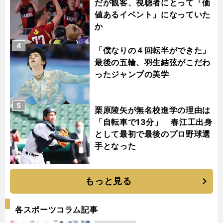
だが観客、視聴者にとって「価
値あるイベント」になっていた
か
4
「僕なりの４回転半ができた」
最後の五輪、羽生結弦がこだわ
ったジャンプの美学
5
栗原陵矢が無名校進学の理由は
「自転車で13分」 春江工出身
として最初で最後のプロ野球選
手となった
もっと見る
各スポーツコラム記事