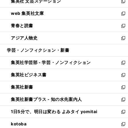
集英社 文芸ステーション
く
ィ
い
新
ン
ウ
し
web 集英社文庫
ド
ィ
い
新
ウ
ン
ウ
し
青春と読書
で
ド
ィ
い
新
開
ウ
ン
ウ
し
アジア人物史
く
で
ド
ィ
い
新
開
ウ
ン
ウ
し
学芸・ノンフィクション・新書
く
で
ド
ィ
い
開
ウ
ン
ウ
集英社学芸部 - 学芸・ノンフィクション
く
で
ド
ィ
新
開
ウ
ン
し
集英社ビジネス書
く
で
ド
い
新
開
ウ
ウ
し
集英社新書
く
で
ィ
い
新
開
ン
ウ
し
集英社新書プラス - 知の水先案内人
く
ド
ィ
い
新
ウ
ン
ウ
し
1日5分で、明日は変わる よみタイ yomitai
で
ド
ィ
い
新
開
ウ
ン
ウ
し
kotoba
く
で
ド
ィ
い
新