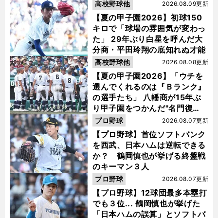
高校野球他
2026.08.09更新
【夏の甲子園2026】初球150
キロで「球場の雰囲気が変わっ
た」 29年ぶり白星を呼んだ大
分商・平田玲翔の底知れぬ才能
高校野球他
2026.08.08更新
【夏の甲子園2026】「ウチを
選んでくれるのは『Ｂランク』
の選手たち」 八幡商が15年ぶ
り甲子園をつかんだ"名門復
活"の舞台裏
プロ野球
2026.08.07更新
【プロ野球】首位ソフトバンク
を西武、日本ハムは逆転できる
か？ 鶴岡慎也が挙げる終盤戦
のキーマン３人
プロ野球
2026.08.07更新
【プロ野球】12球団最多本塁打
でも３位... 鶴岡慎也が挙げた
「日本ハムの誤算」とソフトバ