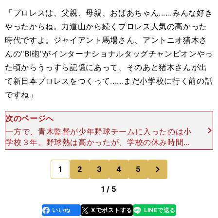
「プロレスは、父親、母親、おばあちゃん......みんな好き
やったからね。力道山から続くプロレス人気の高かった
時代ですよ。ジャイアント馬場さん、アントニオ猪木さ
んの"BI砲"がインターナショナルタッグチャンピオンやっ
た頃からうっすら記憶にあって、そのあと猪木さんが出
て新日本プロレスをつくって......まだ小学校に行く前の話
ですね」
次のページへ
一方で、青木監督が少年野球チームに入ったのは小
学校３年。野球熱は高かったが、学校の休み時間は
プロレスごっこに熱中した。「ミル・マスカラスの
フライングボディアタック２連発からのダイビング
次
1
2
3
4
5
のページへ
ボディプレスが
1 / 5
いいね
Xでポストする
LINEで送る
line
faceboo
x
k