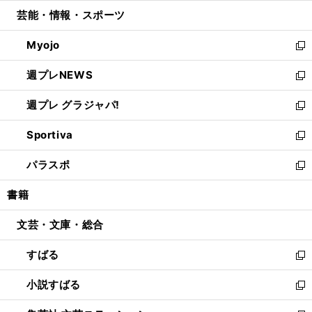
開
ウ
ン
ウ
し
芸能・情報・スポーツ
く
で
ド
ィ
い
開
ウ
ン
ウ
Myojo
く
で
ド
ィ
新
開
ウ
ン
し
週プレNEWS
く
で
ド
い
新
開
ウ
ウ
し
週プレ グラジャパ!
く
で
ィ
い
新
開
ン
ウ
し
Sportiva
く
ド
ィ
い
新
ウ
ン
ウ
し
パラスポ
で
ド
ィ
い
新
開
ウ
ン
ウ
し
書籍
く
で
ド
ィ
い
開
ウ
ン
ウ
文芸・文庫・総合
く
で
ド
ィ
開
ウ
ン
すばる
く
で
ド
新
開
ウ
し
小説すばる
く
で
い
新
開
ウ
し