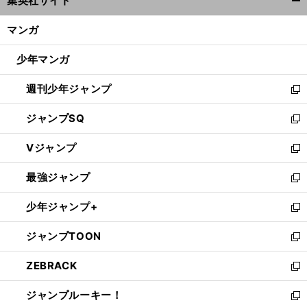
集英社サイト
ィ
開
ン
く/
マンガ
ド
閉
ウ
じ
少年マンガ
で
る
開
週刊少年ジャンプ
く
新
し
ジャンプSQ
い
新
ウ
し
Vジャンプ
ィ
い
新
ン
ウ
し
最強ジャンプ
ド
ィ
い
新
ウ
ン
ウ
し
少年ジャンプ+
で
ド
ィ
い
新
開
ウ
ン
ウ
し
ジャンプTOON
く
で
ド
ィ
い
新
開
ウ
ン
ウ
し
ZEBRACK
く
で
ド
ィ
い
新
開
ウ
ン
ウ
し
ジャンプルーキー！
く
で
ド
ィ
い
新