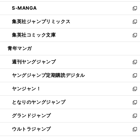
開
ウ
ン
ウ
し
S-MANGA
く
で
ド
ィ
い
新
開
ウ
ン
ウ
し
集英社ジャンプリミックス
く
で
ド
ィ
い
新
開
ウ
ン
ウ
し
集英社コミック文庫
く
で
ド
ィ
い
新
開
ウ
ン
ウ
し
青年マンガ
く
で
ド
ィ
い
開
ウ
ン
ウ
週刊ヤングジャンプ
く
で
ド
ィ
新
開
ウ
ン
し
ヤングジャンプ定期購読デジタル
く
で
ド
い
新
開
ウ
ウ
し
ヤンジャン！
く
で
ィ
い
新
開
ン
ウ
し
となりのヤングジャンプ
く
ド
ィ
い
新
ウ
ン
ウ
し
グランドジャンプ
で
ド
ィ
い
新
開
ウ
ン
ウ
し
ウルトラジャンプ
く
で
ド
ィ
い
新
開
ウ
ン
ウ
し