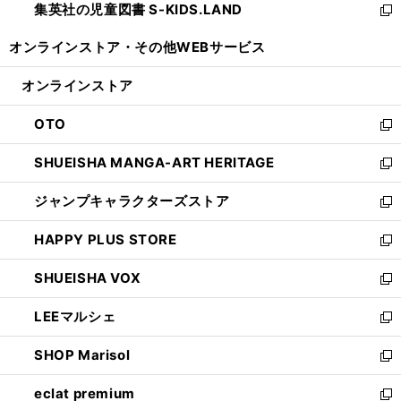
集英社の児童図書 S-KIDS.LAND
く
で
ド
い
新
開
ウ
ウ
し
オンラインストア・
その他WEBサービス
く
で
ィ
い
開
ン
ウ
オンラインストア
く
ド
ィ
ウ
ン
OTO
で
ド
新
開
ウ
し
SHUEISHA MANGA-ART HERITAGE
く
で
い
新
開
ウ
し
ジャンプキャラクターズストア
く
ィ
い
新
ン
ウ
し
HAPPY PLUS STORE
ド
ィ
い
新
ウ
ン
ウ
し
SHUEISHA VOX
で
ド
ィ
い
新
開
ウ
ン
ウ
し
LEEマルシェ
く
で
ド
ィ
い
新
開
ウ
ン
ウ
し
SHOP Marisol
く
で
ド
ィ
い
新
開
ウ
ン
ウ
し
eclat premium
く
で
ド
ィ
い
新