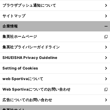
ブラウザプッシュ通知について
。
機
前
へ
サイトマップ
企業情報
開
く/
集英社ホームページ
新
閉
し
じ
集英社プライバシーガイドライン
い
る
ウ
SHUEISHA Privacy Guideline
ィ
ン
Setting of Cookies
ド
ウ
web Sportivaについて
で
開
Web Sportivaについてのお問い合わせ
く
新
し
広告についてのお問い合わせ
い
ウ